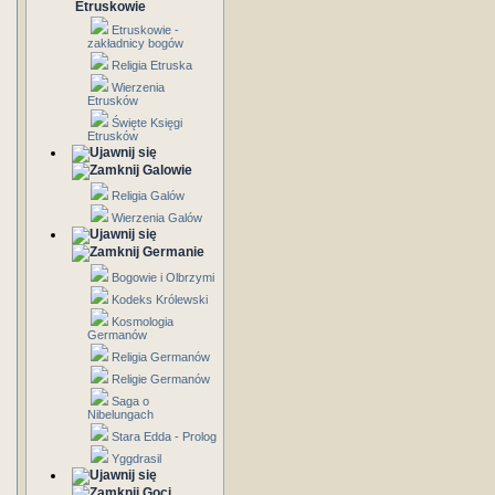
Etruskowie
Etruskowie -
zakładnicy bogów
Religia Etruska
Wierzenia
Etrusków
Święte Księgi
Etrusków
Galowie
Religia Galów
Wierzenia Galów
Germanie
Bogowie i Olbrzymi
Kodeks Królewski
Kosmologia
Germanów
Religia Germanów
Religie Germanów
Saga o
Nibelungach
Stara Edda - Prolog
Yggdrasil
Goci