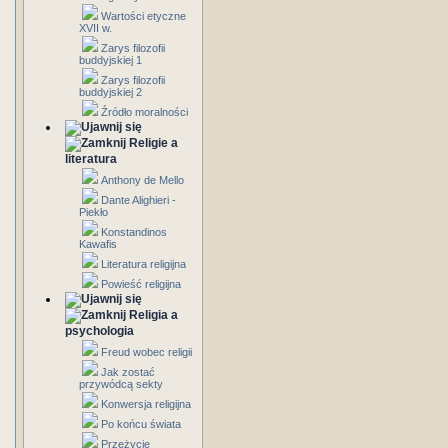
Wartości etyczne
XVII w.
Zarys filozofii
buddyjskiej 1
Zarys filozofii
buddyjskiej 2
Źródło moralności
Religie a
literatura
Anthony de Mello
Dante Alighieri -
Piekło
Konstandinos
Kawafis
Literatura religijna
Powieść religijna
Religia a
psychologia
Freud wobec religii
Jak zostać
przywódcą sekty
Konwersja religijna
Po końcu świata
Przeżycie