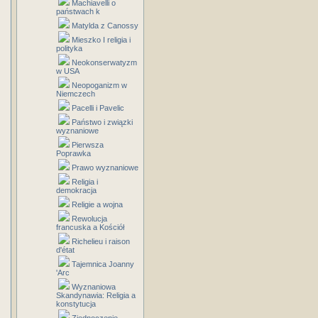
Machiavelli o
państwach k
Matylda z Canossy
Mieszko I religia i
polityka
Neokonserwatyzm
w USA
Neopoganizm w
Niemczech
Pacelli i Pavelic
Państwo i związki
wyznaniowe
Pierwsza
Poprawka
Prawo wyznaniowe
Religia i
demokracja
Religie a wojna
Rewolucja
francuska a Kościół
Richelieu i raison
d'état
Tajemnica Joanny
'Arc
Wyznaniowa
Skandynawia: Religia a
konstytucja