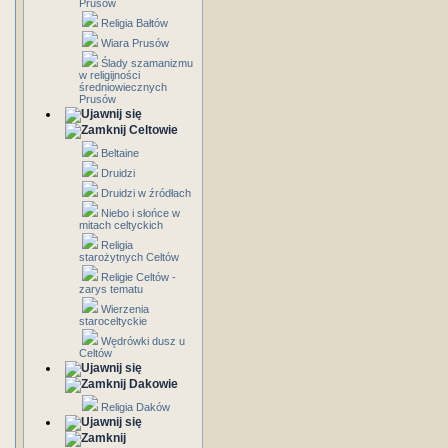
Prusów
Religia Bałtów
Wiara Prusów
Ślady szamanizmu
w religijności
średniowiecznych
Prusów
Celtowie
Beltaine
Druidzi
Druidzi w źródłach
Niebo i słońce w
mitach celtyckich
Religia
starożytnych Celtów
Religie Celtów -
zarys tematu
Wierzenia
staroceltyckie
Wędrówki dusz u
Celtów
Dakowie
Religia Daków