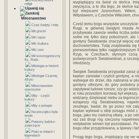
Rozwój historii
wyglądający na świat ze słońca. Imię
religii
zwycięzca, a to dla tego, że słońce k
był miejscami Jusnochem, Witem,
Witysławem, u Czechów Witeziem, cho
Mitoznawstwo
Cześć temu bogu wszędzie uroczyście b
Czas święty i mity
Rugji, w głównej świątyni miasta A
Mit grecki
przybywała zawsze wielka liczba poboż
sobie nie tylko dary pobożnych, ale 
Mit i epos
gontyny Światowida znaczył więcej od
Mit i kultura
duchowieństwa. Tutaj znajdowała się 
Mit i sen
pierwszeństwa tylko najgłośniejszym
Rzyp, w Czechach, słynnym czcią 
Mit kosmogoniczny
poświęconych Światowidowi, a szczegó
Ks. Rodz.
młodzieży.
Mitologia w historii
kultury
Świątek Światowida przypadał zaraz 
Mitologie Czarnej
kapłan zamiatał i czyścił gontynę, a
Afryki
wybiegał do drzwi, dla nabrania w p
gontyny olbrzymi, do góry podobny p
Mitoznawstwo
zapytywał ludowe rzesze, czy go widział
starożytne
w roku przyszłym korowaj był większy, 
Mity - część
widziany, dziękował niebu za tegoroczn
kultury
wziąwszy róg Światowidowy, napeł
Mity o potopie
zeszłego, badał, ile go przez rok cał
kapłan wylewał u stóp posągu miód z 
Na początku była
boga, jako mu należną ofiarę, a po od
woda
raz zaś drugi róg rzeczony napełniws
Potwory ludzko-
nietykalnie winien był pozostawać. Po 
zwierzęce
bogu ofiar przygotowana, a śpiewy i ta
Ptaki w mitach i
legendach
Posąg tego boga, znajdujący się we ws