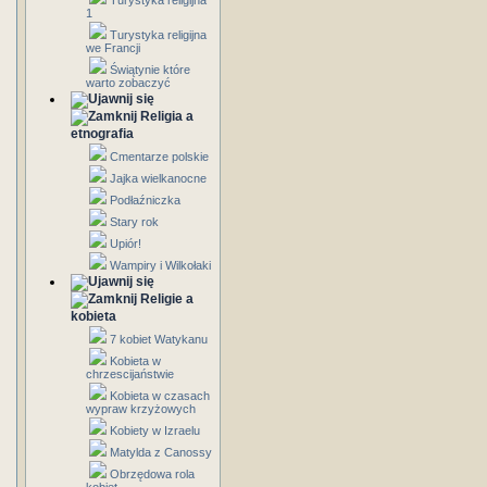
Turystyka religijna
1
Turystyka religijna
we Francji
Świątynie które
warto zobaczyć
Religia a
etnografia
Cmentarze polskie
Jajka wielkanocne
Podłaźniczka
Stary rok
Upiór!
Wampiry i Wilkołaki
Religie a
kobieta
7 kobiet Watykanu
Kobieta w
chrzescijaństwie
Kobieta w czasach
wypraw krzyżowych
Kobiety w Izraelu
Matylda z Canossy
Obrzędowa rola