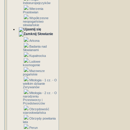
Indoeuropejczyków
Wierzenia
Prasłowian
Współczesne
neopogaństwo
słowiańskie
Słowianie
Arkona
Badania nad
Słowianami
Kupalnocka
Ludowe
kosmogonie
Mazowsze
pogańskie
Mitologia - 1 cz. - O
wielkim dzbanie
Zerywanów
Mitologia - 2 cz. - O
narodzeniu
Przestworzy i
Przedstworzów
Obrzędowość
starosłowiańska
Obrzędy powitania
lata
Perun