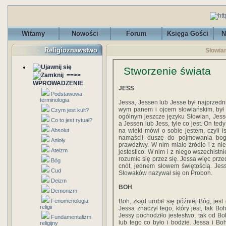
Witamy
Nowości
Forum
Księga Gości
N
Religioznawstwo
Słowian
Stworzenie świata
==>>
WPROWADZENIE
JESS
Podstawowa
terminologia
Jessa, Jessen lub Jesse był najprzedn
wym panem i ojcem słowiańskim, był
Czym jest kult?
ogólnym jeszcze języku Słowian, Jesse
Co to jest rytuał?
a Jessen lub Jess, tyle co jest. On tedy
Absolut
na wieki mówi o sobie jestem, czyli 
namaścił duszę do pojmowania boga 
Anioły
prawdziwy. W nim miało źródło i z ni
Ateizm
jestestico. W nim i z niego wszechistni
rozumie się przez się. Jessa więc przed
Bóg
cnót, jednem słowem świętością. Je
Cud
Słowaków nazywał się on Proboh.
Deizm
BOH
Demonizm
Fenomenologia
Boh, zkąd urobił się później Bóg, jes
religii
Jessa znaczył tego, który jest, tak Boh
Jessy pochodziło jestestwo, tak od Bo
Fundamentalizm
lub tego co było i bodzie. Jessa i Boh
religijny