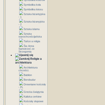
Symbolika kolorów
Symbolika koła
Symbolika lotosu
Sztuka bizantyjska
- 1
Sztuka bizanyjska
- 2
Sztuka islamu
Sztuka
starochrześcijańska
Tańce a religia
Św. Anna
Samotrzeć ze
Strzegomia
Religie a
architektura
Architektura
chrześci.
Babilon
Borobudur
Drewniane kościoły
- PL
Grecka świątynia
Kaliska cerkiew
Kościoły słupowe