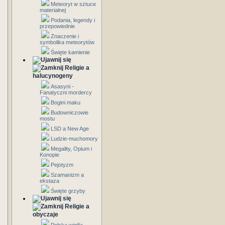
Meteoryt w sztuce
materialnej
Podania, legendy i
przepowiednie
Znaczenie i
symbolika meteorytów
Święte kamienie
Religie a
halucynogeny
Asasyni -
Fanatyczni mordercy
Bogini maku
Budowniczowie
mostu
LSD a New Age
Ludzie-muchomory
Megality, Opium i
Konopie
Pejotyzm
Szamanizm a
ekstaza
Święte grzyby
Religie a
obyczaje