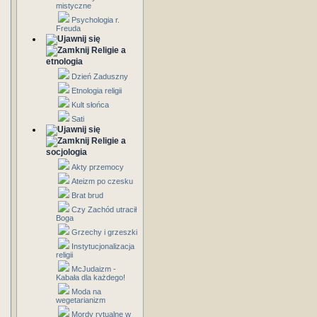
mistyczne
Psychologia r.
Freuda
Religie a
etnologia
Dzień Zaduszny
Etnologia religii
Kult słońca
Sati
Religie a
socjologia
Akty przemocy
Ateizm po czesku
Brat brud
Czy Zachód utracił
Boga
Grzechy i grzeszki
Instytucjonalizacja
religii
McJudaizm -
Kabała dla każdego!
Moda na
wegetarianizm
Mordy rytualne w