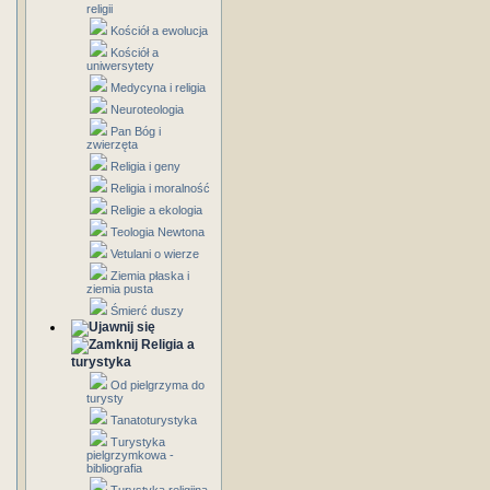
religii
Kościół a ewolucja
Kościół a
uniwersytety
Medycyna i religia
Neuroteologia
Pan Bóg i
zwierzęta
Religia i geny
Religia i moralność
Religie a ekologia
Teologia Newtona
Vetulani o wierze
Ziemia płaska i
ziemia pusta
Śmierć duszy
Religia a
turystyka
Od pielgrzyma do
turysty
Tanatoturystyka
Turystyka
pielgrzymkowa -
bibliografia