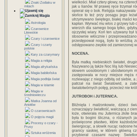
wielkości. Miał cztery głowy, na czter
Znaki Zodiaku w
mitach
jak u lianów. W prawej ręce trzymał ró
opierał się o bok. Religija nakazywała
słońce to też przy posągu jego leża
Magia
utrzymywano świętego, białej maści k
Astrologia
kapłan. Wyrwać mu wlos z grzywy lub 
wierzch dla samego boga tylko, gdyby
Czarownice
ojczystej wiary. Koń ten używany był
Litewskie
stosownie włócznie i przeprowadzano 
Czary i czarownice
przestępował nogą, było to wróżbą zw
Czary i czarty
odstępowano zwykle od zamierzonej w
polskie
NOCENA.
Kary za czarymary
Magia a religia
Była matką niebieskich świateł, drug
Nazywano ją także Noc lilą lub Niesiec
Magia afrykańska
słowem uosobionym i ubóstwionym mie
Magia babilońska
zastępowała w nocy miejsce męża n
Magia podbija świat
rozlewając z niego odbitą od siebie, a
patrzał na świat Światowid, a za
Magia w islamie
światotwórnych potęg, przecież nie kró
Magia w
średniowieczu
JUTROBOH i JUTERNICA.
Matka Joanna od
Aniołów
Bliźnięta i małżonkowie, dzieci świ
oznaczający światłość, walczącą z cien
O czarownicach
łoże, otwierała mu Juternica złote bra
O pojęciu magii
była to bogini śliczna, o różanych j
poświęcone ptastwo, które każdodzie
Procesy o czary -
świergocąc, a słowik nucąc radosne h
Prusy
granicy saskiej, w którem główną cz
Sztuka wróżenia
przybierał czasami nazwę: Swietl