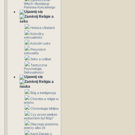
Zjednoczenie
Włoch i likwidacja
Państwa Kościelnego
Religie a
seks
Heloiza i Abelard
Kościół a
seksualność
Kościół i seks
Pesymizm
seksualny
Seks a celibat
Tantryczna
Psychologia
Seksualności
Religia a
nauka
Bóg a inteligencja
Choroba a religia w
antyku
Chronologia biblijna
Czy przed wielkim
wybuchem był Bóg?
Dlaczego jesteśmy
dobrzy albo źli
Karol Darwin o