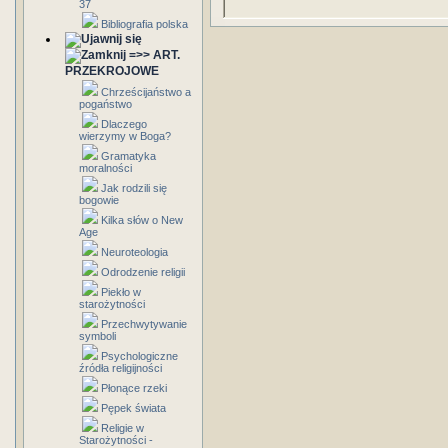
37
Bibliografia polska
=>> ART.
PRZEKROJOWE
Chrześcijaństwo a
pogaństwo
Dlaczego
wierzymy w Boga?
Gramatyka
moralności
Jak rodzili się
bogowie
Kilka słów o New
Age
Neuroteologia
Odrodzenie religii
Piekło w
starożytności
Przechwytywanie
symboli
Psychologiczne
źródła religijności
Płonące rzeki
Pępek świata
Religie w
Starożytności -