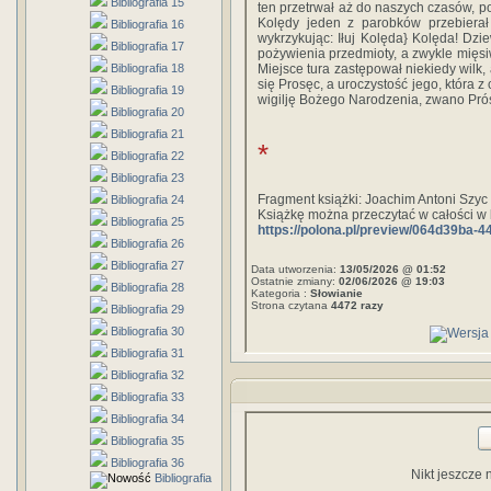
Bibliografia 15
ten przetrwał aż do naszych czasów, p
Kolędy jeden z parobków przebierał 
Bibliografia 16
wykrzykując: Iłuj Kolęda} Kolęda! D
Bibliografia 17
pożywienia przedmioty, a zwykle mięsi
Bibliografia 18
Miejsce tura zastępował niekiedy wilk
się Prosęc, a uroczystość jego, która 
Bibliografia 19
wigilję Bożego Narodzenia, zwano Pró
Bibliografia 20
Bibliografia 21
*
Bibliografia 22
Bibliografia 23
Fragment książki: Joachim Antoni Szyc
Bibliografia 24
Książkę można przeczytać w całości w 
Bibliografia 25
https://polona.pl/preview/064d39ba-
Bibliografia 26
Bibliografia 27
Data utworzenia:
13/05/2026 @ 01:52
Ostatnie zmiany:
02/06/2026 @ 19:03
Bibliografia 28
Kategoria :
Słowianie
Strona czytana
4472 razy
Bibliografia 29
Bibliografia 30
Bibliografia 31
Bibliografia 32
Bibliografia 33
Bibliografia 34
Bibliografia 35
Bibliografia 36
Nikt jeszcze 
Bibliografia