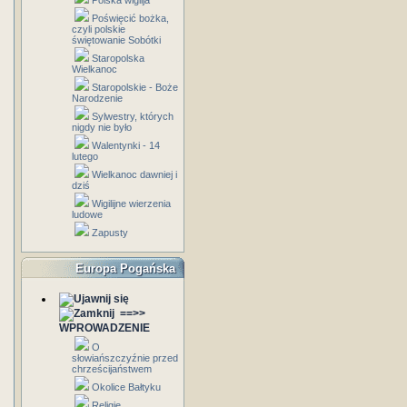
Polska wigilja
Poświęcić bożka,
czyli polskie
świętowanie Sobótki
Staropolska
Wielkanoc
Staropolskie - Boże
Narodzenie
Sylwestry, których
nigdy nie było
Walentynki - 14
lutego
Wielkanoc dawniej i
dziś
Wigilijne wierzenia
ludowe
Zapusty
Europa Pogańska
==>>
WPROWADZENIE
O
słowiańszczyźnie przed
chrześcijaństwem
Okolice Bałtyku
Religie