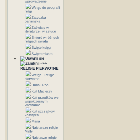
wprowadzenie
Wstęp do geografii
religii
Zatyczka
panieńska
Zaświaty w
literaturze i w sztuce
Śmierć w różnych
religiach świata
Święte księgi
Święte miasta
=>>
RELIGIE PIERWOTNE
Wstęp - Religie
pierwotne
Huna i Roa
Kult Macierzy
Kult przodków we
współczesnym
Wietnamie
Kult szczątków
kostnych
Mana
Najstarsze religie
Malty
Najstasze religie