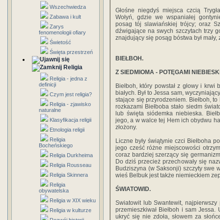
Wszechwiedza
Głośne niegdyś miejsca czcią Trygła
Zabawa i kult
Wołyń, gdzie we wspaniałej gontynie
posag tój slawiańskiej trójcy; oraz S
Zarys
dźwigające na swych szczytach trzy g
fenomenologii ofiary
znajdujący się posąg bóstwa był mały,
Świetość
Święta przestrzeń
BIEŁBOH.
Religia
Z SIEDMIOMA - POTĘGAMI NIEBIESKI
Religia - jedna z
definicji
Biełboh, który powstał z głowy i krwi
białych. Był to Jessa sam, wyczyniający
Czym jest religia?
stające się przyrodzeniem. Biełboh, to
Religia - zjawisko
rozkazami Biełboba stało siedm świat
naturalne
lub święta siódemka niebieska. Bie
Klasyfikacja religii
jego, a w walce tej Hem ich obydwu ha
złożony.
Etnologia religii
Religia
Liczne były świątynie czci Biełboha p
Bocheńskiego
jego cześć różne miejscowości otrzym
coraz bardziej szerzący się germaniz
Religia Durkheima
Do dziś przecież przechowały się naz
Religia Rousseau
Budziszyna (w Saksonji) szczyty swe 
Religia Skinnera
wieś Belbuk jest także niemieckiem ze
Religia
ŚWIATOWID.
obywatelska
Religia w XIX wieku
Swiatowit lub Swantewit, najpierwszy
przemieszkiwał Biełboh i sam Jessa. 
Religia w kulturze
ukryć się nie zdoła, słowem za słońc