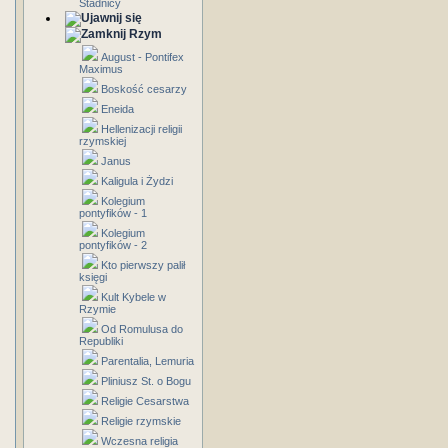
Stadnicy
Rzym
August - Pontifex
Maximus
Boskość cesarzy
Eneida
Hellenizacji religii
rzymskiej
Janus
Kaligula i Żydzi
Kolegium
pontyfików - 1
Kolegium
pontyfików - 2
Kto pierwszy palił
księgi
Kult Kybele w
Rzymie
Od Romulusa do
Republiki
Parentalia, Lemuria
Pliniusz St. o Bogu
Religie Cesarstwa
Religie rzymskie
Wczesna religia