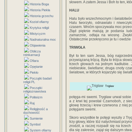
słowem. A zatem Jessa i Boh to ten, któr
Historia Boga
Historia Piekła
HALU
Historia grzechu
Halu było wszechmocnym i światotwór
Kozioł ofiarny
Halu tworzyło, odnawiało i niweczył
czasem. Wnićm spoczywała moc przeobr
Krytyka religii
Ztąd pięknie malują je podania lu
Mistycyzm
zamarznie, odtaja na wiosnę. Zwykl
Ostatecznie przekręcono je tu i owdzie 
Nadnaturalna moc
Objawienia
TRIWGŁA
Oblicza
reinkarnacji
Był to ten sam Jessa, bóg najprzedni
przywiązaną trójcą. Była to trójca słow
Ofiara
trzech głowach na jednym kadłubie. 
Opętanie
niebieskie, świetlane; druga cnoty czar
światowe, w których kojarzyło się świat
Piekło
Początki badań
religii PL
Trigław
Początki
religioznawstwa
potęga-mi swemi. Trygław urwał sobie 
Politeizm
a z krwi tej powstał Czarnoboh, z si
Raj
głowę trzecią i krew czerwona z niej p
Religijność a
potęgami swemi.
duchowość
Skoro wszystkie te potęgi wyszły z Try
Sumienie
trzy głowy, które tóż natychmiast przy
Symbol
zrodził, a raczej rozpadł się na trze
dla się zakresie, zajął się dalszym st
System ofiarny