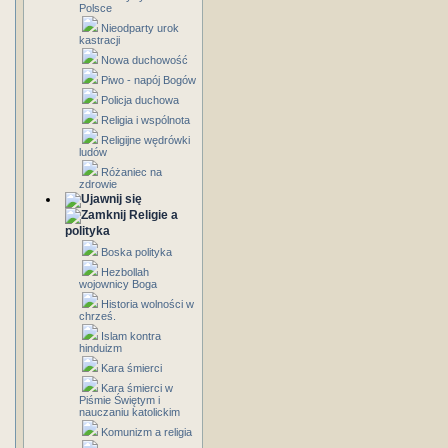
Polsce
Nieodparty urok
kastracji
Nowa duchowość
Piwo - napój Bogów
Policja duchowa
Religia i wspólnota
Religijne wędrówki
ludów
Różaniec na
zdrowie
Religie a
polityka
Boska polityka
Hezbollah
wojownicy Boga
Historia wolności w
chrześ.
Islam kontra
hinduizm
Kara śmierci
Kara śmierci w
Piśmie Świętym i
nauczaniu katolickim
Komunizm a religia