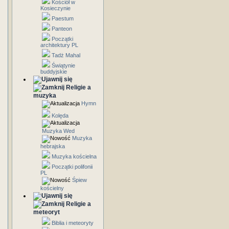
Kościół w
Kosieczynie
Paestum
Panteon
Początki
architektury PL
Tadż Mahal
Świątynie
buddyjskie
Religie a
muzyka
Hymn
Kolęda
Muzyka Wed
Muzyka
hebrajska
Muzyka kościelna
Początki polifonii
PL
Śpiew
kościelny
Religie a
meteoryt
Biblia i meteoryty