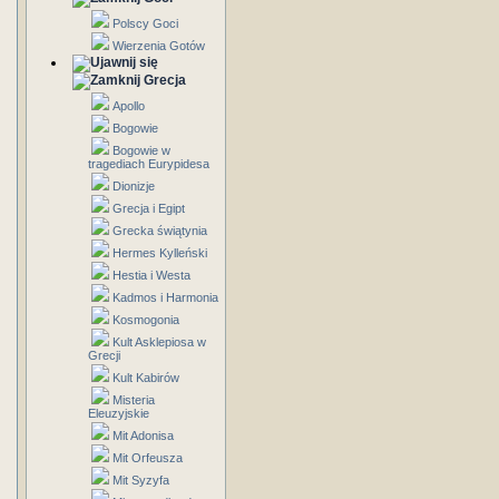
Polscy Goci
Wierzenia Gotów
Grecja
Apollo
Bogowie
Bogowie w
tragediach Eurypidesa
Dionizje
Grecja i Egipt
Grecka świątynia
Hermes Kylleński
Hestia i Westa
Kadmos i Harmonia
Kosmogonia
Kult Asklepiosa w
Grecji
Kult Kabirów
Misteria
Eleuzyjskie
Mit Adonisa
Mit Orfeusza
Mit Syzyfa