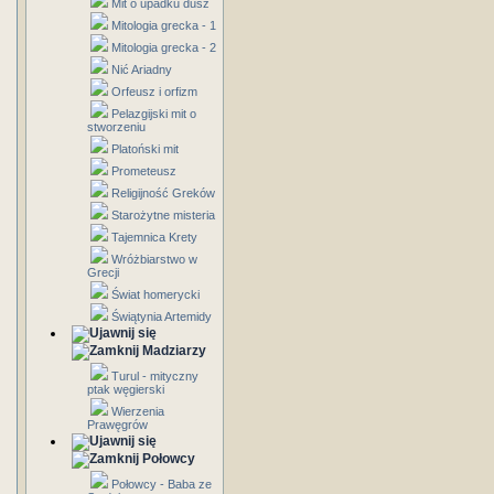
Mit o upadku dusz
Mitologia grecka - 1
Mitologia grecka - 2
Nić Ariadny
Orfeusz i orfizm
Pelazgijski mit o
stworzeniu
Platoński mit
Prometeusz
Religijność Greków
Starożytne misteria
Tajemnica Krety
Wróżbiarstwo w
Grecji
Świat homerycki
Świątynia Artemidy
Madziarzy
Turul - mityczny
ptak węgierski
Wierzenia
Prawęgrów
Połowcy
Połowcy - Baba ze