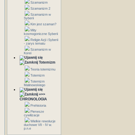
Szamanizm
Szamanizm 2
Szamanizm w
Syberii
Kim jest szaman?
Mity
kosmogoniczne Syberii
Religie Azji i Syberii
- zarys tematu
Szamanizm w
Korei
Totemizm
Teoria totemizmu
Totemizm
Totemizm
Malinowskiego
=>>
CHRONOLOGIA
Prehistoria
Pierwsze
cywilizacje
Wielkie rewolucje
duchowe VII - IV w.
p.n.e