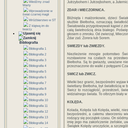
Wiedźmy znad
Jutrzybohem i Jutrzejbohem, a Juternic
Warty
ZDAR i WIECZORNICA.
Wprowadzenie w
świat czarnej magii
Bliźnięta i małżonkowie, dzieci Świa
Wróżbiarstwo w ST
służbie Biełboha, oznaczają światłoś
Z klątwą im do
Światowida przygotowywali kąpiel z zi
twarzy
całą świetnością dnia białego. Poświ
głosem o zmroku. Od zwierząt, Wieczo
Zdar zaś: Zorera łub Sorem.
Bibliografia
SWIEZDY lub ZWIEZDY.
Bibliografia 1
Niezlieżenie mnogie potomstwo Świ
Bibliografia 2
rozstawione na czatach na przestwor
Bibliografia 3
Biełboha. Są to gwiazdy, uważane nie
Bibliografia 4
przeznaczone do walki z potęgami Cz
Bibliografia 5
SWICZ lub ZWICZ.
Bibliografia 6
Wielki bez granic, bezpośredni wyjaw k
Bibliografia 7
świetlany Biełboha, był światłością w 
Bibliografia 8
Swicz to rozciągłość, przestrzeń, świ
widzialnego świata. To olbrzym biały w
Bibliografia 9
Bibliografia 10
KOLĘDA.
Bibliografia 11
Kolada, Kolęda lub Kolęda, wielki, ni
Bibliografia 12
bezpośredni, a całemu stworzeniu wi
Bibliografia 13
rodzący się początek czasu. On siódmy 
imię jego ma zakończenie żeńskie, uw
Bibliografia 14
Świątek Kolędy uroczyście, a szczegó