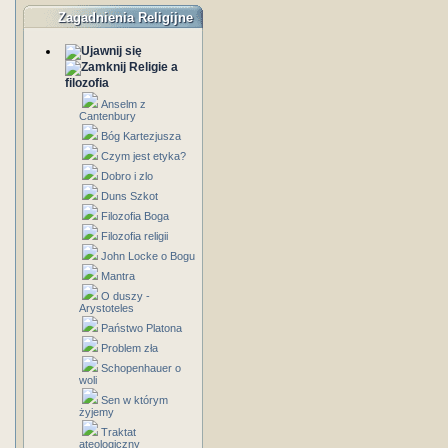
Zagadnienia Religijne
Religie a
filozofia
Anselm z
Cantenbury
Bóg Kartezjusza
Czym jest etyka?
Dobro i zlo
Duns Szkot
Filozofia Boga
Filozofia religii
John Locke o Bogu
Mantra
O duszy -
Arystoteles
Państwo Platona
Problem zła
Schopenhauer o
woli
Sen w którym
żyjemy
Traktat
ateologiczny