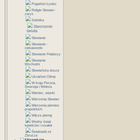
Pogański Łysiec
Religie Słowian -
zarys
Sobótka
Stworzenie
świata
Słowianie
Słowianie -
ciekawostki
Słowianie Połabscy
Słowianie
Wschodni
Słowiańska dusza
Ukraiński Olimp
W kraju Peruna,
Swaroga i Welesa
Wieniec, wianki
Wierzenia Słowian
Wierzenia plemion
prapolskich
Wilcze plemię
Wodny świat
topielców i rusałek
Światowid ze
Zbrucza