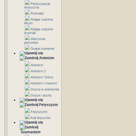
Partycypacja
mistyczna
Pramatki
Religie rodzime
Afryki
Religie rodzime
Australii
Wierzenia
pierwotne
Święte kamienie
Animizm
Animizm
Animizm 2
Animizm Tylora
Animizm i manizm
Dusza w animizmie
Dusze i duchy
Fetyszyzm
Fetyszyzm
Kult fetyszów
Szamanizm