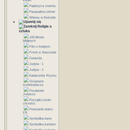
kobiet
Papieżyca Joanna
Pasqualina Lehner
Wdowy w Kościele
Religie a
sztuka
100 filmów
biblijnych
Film o świętym
Fresk w Staszowie
Gwiazda
Judyta - 1
Judyta - 2
Katakumby Rzymu
Ornament
średniowiecza
Pocałunek
Judasza
Początki sztuki
chrześci.
Powstanie teatru
FR
Symbolika barw
Symbolika kamieni