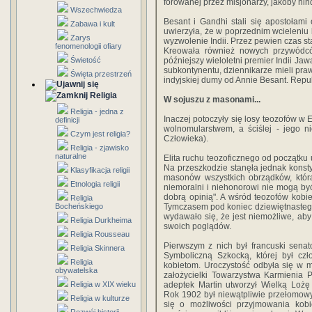
forowanej przez misjonarzy, jakoby hi
Wszechwiedza
Besant i Gandhi stali się apostołam
Zabawa i kult
uwierzyła, że w poprzednim wcieleniu 
Zarys
wyzwolenie Indii. Przez pewien czas s
fenomenologii ofiary
Kreowała również nowych przywódc
Świetość
późniejszy wieloletni premier Indii Jaw
subkontynentu, dziennikarze mieli praw
Święta przestrzeń
indyjskiej dumy od Annie Besant. Repub
Religia
W sojuszu z masonami...
Religia - jedna z
Inaczej potoczyły się losy teozofów w 
definicji
wolnomularstwem, a ściślej - jego n
Czym jest religia?
Człowieka).
Religia - zjawisko
naturalne
Elita ruchu teozoficznego od początku
Na przeszkodzie stanęła jednak kons
Klasyfikacja religii
masonów wszystkich obrządków, która 
Etnologia religii
niemoralni i niehonorowi nie mogą być 
dobrą opinią". A wśród teozofów kobiet
Religia
Bocheńskiego
Tymczasem pod koniec dziewiętnasteg
wydawało się, że jest niemożliwe, aby
Religia Durkheima
swoich poglądów.
Religia Rousseau
Pierwszym z nich był francuski senat
Religia Skinnera
Symboliczną Szkocką, której był czł
Religia
kobietom. Uroczystość odbyła się w 
obywatelska
założycielki Towarzystwa Karmienia P
Religia w XIX wieku
adeptek Martin utworzył Wielką Loż
Rok 1902 był niewątpliwie przełomow
Religia w kulturze
się o możliwości przyjmowania kob