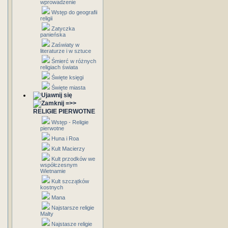
wprowadzenie
Wstęp do geografii
religii
Zatyczka
panieńska
Zaświaty w
literaturze i w sztuce
Śmierć w różnych
religiach świata
Święte księgi
Święte miasta
=>>
RELIGIE PIERWOTNE
Wstęp - Religie
pierwotne
Huna i Roa
Kult Macierzy
Kult przodków we
współczesnym
Wietnamie
Kult szczątków
kostnych
Mana
Najstarsze religie
Malty
Najstasze religie