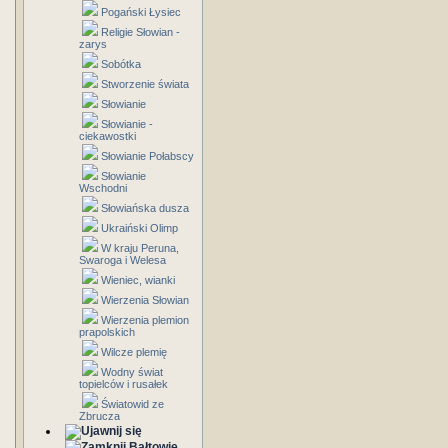
Pogański Łysiec
Religie Słowian -
zarys
Sobótka
Stworzenie świata
Słowianie
Słowianie -
ciekawostki
Słowianie Połabscy
Słowianie
Wschodni
Słowiańska dusza
Ukraiński Olimp
W kraju Peruna,
Swaroga i Welesa
Wieniec, wianki
Wierzenia Słowian
Wierzenia plemion
prapolskich
Wilcze plemię
Wodny świat
topielców i rusałek
Światowid ze
Zbrucza
Bałtowie