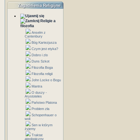
Zagadnienia Religijne
Religie a
filozofia
Anselm z
Cantenbury
Bóg Kartezjusza
Czym jest etyka?
Dobro i zlo
Duns Szkot
Filozofia Boga
Filozofia religii
John Locke o Bogu
Mantra
O duszy -
Arystoteles
Państwo Platona
Problem zła
Schopenhauer o
woli
Sen w którym
żyjemy
Traktat
ateologiczny