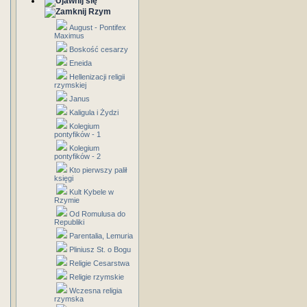
Rzym
August - Pontifex
Maximus
Boskość cesarzy
Eneida
Hellenizacji religii
rzymskiej
Janus
Kaligula i Żydzi
Kolegium
pontyfików - 1
Kolegium
pontyfików - 2
Kto pierwszy palił
księgi
Kult Kybele w
Rzymie
Od Romulusa do
Republiki
Parentalia, Lemuria
Pliniusz St. o Bogu
Religie Cesarstwa
Religie rzymskie
Wczesna religia
rzymska