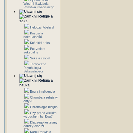
Zjednoczenie
Włoch i likwidacja
Państwa Kościelnego
Religie a
seks
Heloiza i Abelard
Kościół a
seksualność
Kościół i seks
Pesymizm
seksualny
Seks a celibat
Tantryczna
Psychologia
Seksualności
Religia a
nauka
Bóg a inteligencja
Choroba a religia w
antyku
Chronologia biblijna
Czy przed wielkim
wybuchem był Bóg?
Dlaczego jesteśmy
dobrzy albo źli
Karol Darwin o