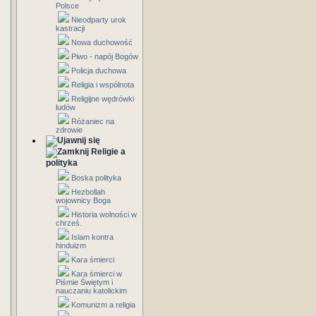
Polsce
Nieodparty urok
kastracji
Nowa duchowość
Piwo - napój Bogów
Policja duchowa
Religia i wspólnota
Religijne wędrówki
ludów
Różaniec na
zdrowie
Religie a
polityka
Boska polityka
Hezbollah
wojownicy Boga
Historia wolności w
chrześ.
Islam kontra
hinduizm
Kara śmierci
Kara śmierci w
Piśmie Świętym i
nauczaniu katolickim
Komunizm a religia