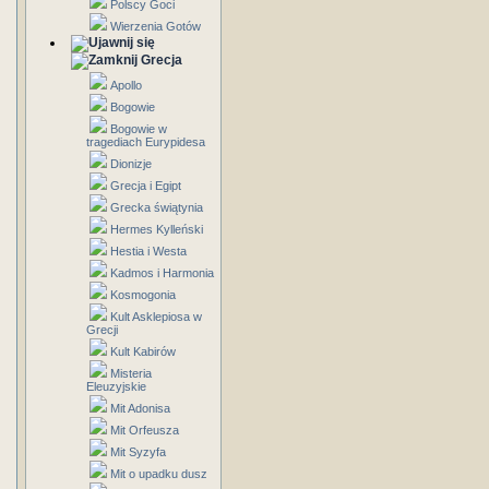
Polscy Goci
Wierzenia Gotów
Grecja
Apollo
Bogowie
Bogowie w
tragediach Eurypidesa
Dionizje
Grecja i Egipt
Grecka świątynia
Hermes Kylleński
Hestia i Westa
Kadmos i Harmonia
Kosmogonia
Kult Asklepiosa w
Grecji
Kult Kabirów
Misteria
Eleuzyjskie
Mit Adonisa
Mit Orfeusza
Mit Syzyfa
Mit o upadku dusz