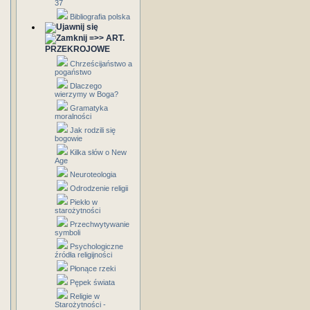
37
Bibliografia polska
=>> ART.
PRZEKROJOWE
Chrześcijaństwo a
pogaństwo
Dlaczego
wierzymy w Boga?
Gramatyka
moralności
Jak rodzili się
bogowie
Kilka słów o New
Age
Neuroteologia
Odrodzenie religii
Piekło w
starożytności
Przechwytywanie
symboli
Psychologiczne
źródła religijności
Płonące rzeki
Pępek świata
Religie w
Starożytności -