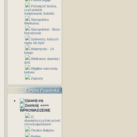
Polska wigilja
Poświęcić bożka,
czyli polskie
świętowanie Sobótki
Staropolska
Wielkanoc
Staropolskie - Boże
Narodzenie
Sylwestry, których
nigdy nie było
Walentynki - 14
lutego
Wielkanoc dawniej i
dziś
Wigilijne wierzenia
ludowe
Zapusty
Europa Pogańska
==>>
WPROWADZENIE
O
słowiańszczyźnie przed
chrześcijaństwem
Okolice Bałtyku
Religie