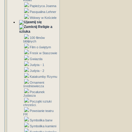
kobiet
Papieżyca Joanna
Pasqualina Lehner
Wdowy w Kościele
Religie a
sztuka
100 filmów
biblijnych
Film o świętym
Fresk w Staszowie
Gwiazda
Judyta - 1
Judyta - 2
Katakumby Rzymu
Ornament
średniowiecza
Pocałunek
Judasza
Początki sztuki
chrześci.
Powstanie teatru
FR
Symbolika barw
Symbolika kamieni