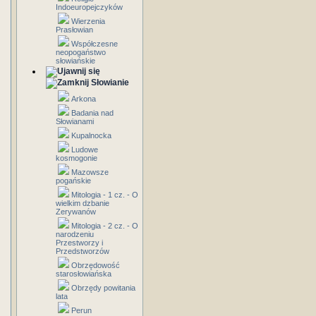
Indoeuropejczyków
Wierzenia
Prasłowian
Współczesne
neopogaństwo
słowiańskie
Słowianie
Arkona
Badania nad
Słowianami
Kupalnocka
Ludowe
kosmogonie
Mazowsze
pogańskie
Mitologia - 1 cz. - O
wielkim dzbanie
Zerywanów
Mitologia - 2 cz. - O
narodzeniu
Przestworzy i
Przedstworzów
Obrzędowość
starosłowiańska
Obrzędy powitania
lata
Perun