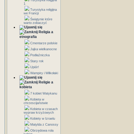
Turystyka religijna
1
Turystyka religijna
we Francji
Świątynie które
warto zobaczyć
Religia a
etnografia
Cmentarze polskie
Jajka wielkanocne
Podłaźniczka
Stary rok
Upiór!
Wampiry i Wilkołaki
Religie a
kobieta
7 kobiet Watykanu
Kobieta w
chrzescijaństwie
Kobieta w czasach
wypraw krzyżowych
Kobiety w Izraelu
Matylda z Canossy
Obrzędowa rola