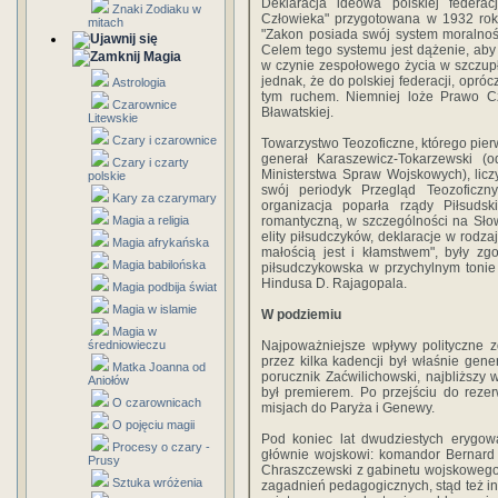
Deklaracja ideowa polskiej feder
Znaki Zodiaku w
Człowieka" przygotowana w 1932 roku
mitach
"Zakon posiada swój system moralnośc
Celem tego systemu jest dążenie, aby
Magia
w czynie zespołowego życia w szczup
jednak, że do polskiej federacji, opró
Astrologia
tym ruchem. Niemniej loże Prawo C
Czarownice
Bławatskiej.
Litewskie
Czary i czarownice
Towarzystwo Teozoficzne, którego pie
generał Karaszewicz-Tokarzewski (
Czary i czarty
Ministerstwa Spraw Wojskowych), licz
polskie
swój periodyk Przegląd Teozoficz
Kary za czarymary
organizacja poparła rządy Piłsuds
Magia a religia
romantyczną, w szczególności na Słow
elity piłsudczyków, deklaracje w rodz
Magia afrykańska
małością jest i kłamstwem", były zg
Magia babilońska
piłsudczykowska w przychylnym tonie
Hindusa D. Rajagopala.
Magia podbija świat
Magia w islamie
W podziemiu
Magia w
średniowieczu
Najpoważniejsze wpływy polityczne z
przez kilka kadencji był właśnie gene
Matka Joanna od
porucznik Zaćwilichowski, najbliższy
Aniołów
był premierem. Po przejściu do reze
O czarownicach
misjach do Paryża i Genewy.
O pojęciu magii
Pod koniec lat dwudziestych erygowa
Procesy o czary -
głównie wojskowi: komandor Bernard M
Prusy
Chraszczewski z gabinetu wojskowego
Sztuka wróżenia
zagadnień pedagogicznych, stąd też inn