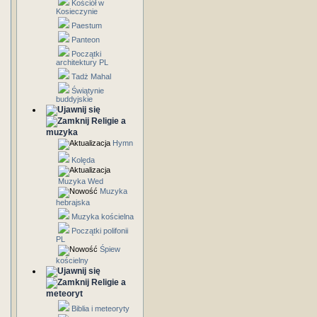
Kościół w
Kosieczynie
Paestum
Panteon
Początki
architektury PL
Tadż Mahal
Świątynie
buddyjskie
Religie a
muzyka
Hymn
Kolęda
Muzyka Wed
Muzyka
hebrajska
Muzyka kościelna
Początki polifonii
PL
Śpiew
kościelny
Religie a
meteoryt
Biblia i meteoryty