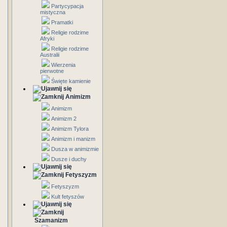
Partycypacja
mistyczna
Pramatki
Religie rodzime
Afryki
Religie rodzime
Australii
Wierzenia
pierwotne
Święte kamienie
Animizm
Animizm
Animizm 2
Animizm Tylora
Animizm i manizm
Dusza w animizmie
Dusze i duchy
Fetyszyzm
Fetyszyzm
Kult fetyszów
Szamanizm