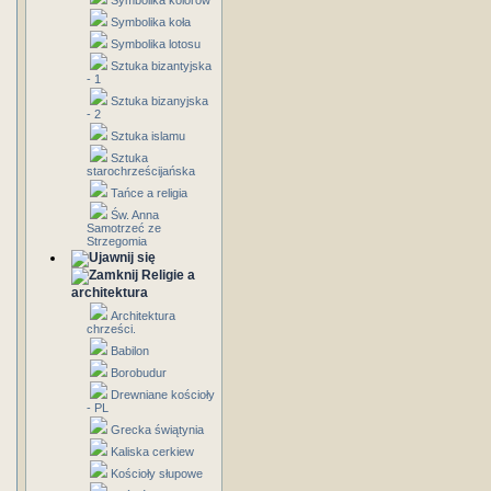
Symbolika kolorów
Symbolika koła
Symbolika lotosu
Sztuka bizantyjska
- 1
Sztuka bizanyjska
- 2
Sztuka islamu
Sztuka
starochrześcijańska
Tańce a religia
Św. Anna
Samotrzeć ze
Strzegomia
Religie a
architektura
Architektura
chrześci.
Babilon
Borobudur
Drewniane kościoły
- PL
Grecka świątynia
Kaliska cerkiew
Kościoły słupowe