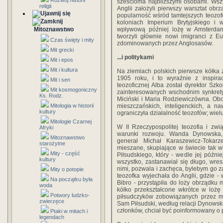
Rozwój historii
sześcioma najbliższymi osobami. Wsz
religii
Anglii założyli pierwszy warsztat ob
popularność wśród tamtejszych teozof
koloniach Imperium Brytyjskiego i 
Mitoznawstwo
wpływową później lożę w Amsterda
tworzyli głównie nowi imigranci z E
Czas święty i mity
zdominowanych przez Anglosasów.
Mit grecki
...i politykami
Mit i epos
Mit i kultura
Na ziemiach polskich pierwsze kółka 
1905 roku, i to wyraźnie z inspirac
Mit i sen
teozoficznej Alba został dyrektor Sz
Mit kosmogoniczny
zainteresowanych wschodnim synkrety
Ks. Rodz.
Miciński i Maria Rodziewiczówna. Obo
Mitologia w historii
mieszczańskich, inteligenckich, a n
kultury
ograniczyła działalność teozofów; wielu
Mitologie Czarnej
W II Rzeczypospolitej teozofia i zw
Afryki
warunki rozwoju. Wanda Dynowska, 
Mitoznawstwo
generał Michał Karaszewicz-Tokar
starożytne
mieszane, skupiające w świecie tak 
Mity - część
Piłsudskiego, który - wedle jej późnie
kultury
wszystko, zastanawiał się długo, wres
nimi, pozwala i zachęca, bylebym go z
Mity o potopie
teozofka wyjechała do Anglii, gdzie 
Na początku była
Bibro - przystąpiła do loży obrządku
woda
kółko przekształcone wkrótce w lożę 
Potwory ludzko-
piłsudczyków zobowiązanych przez ma
zwierzęce
Sam Piłsudski, według relacji Dynowski
członków, chciał być poinformowany o pra
Ptaki w mitach i
legendach