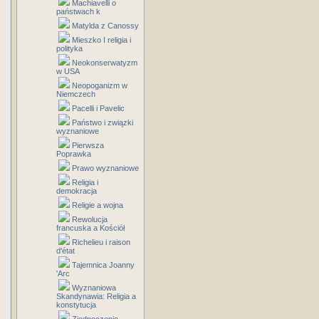
Machiavelli o
państwach k
Matylda z Canossy
Mieszko I religia i
polityka
Neokonserwatyzm
w USA
Neopoganizm w
Niemczech
Pacelli i Pavelic
Państwo i związki
wyznaniowe
Pierwsza
Poprawka
Prawo wyznaniowe
Religia i
demokracja
Religie a wojna
Rewolucja
francuska a Kościół
Richelieu i raison
d'état
Tajemnica Joanny
'Arc
Wyznaniowa
Skandynawia: Religia a
konstytucja