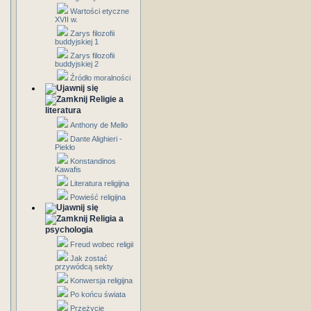
Wartości etyczne
XVII w.
Zarys filozofii
buddyjskiej 1
Zarys filozofii
buddyjskiej 2
Źródło moralności
Religie a
literatura
Anthony de Mello
Dante Alighieri -
Piekło
Konstandinos
Kawafis
Literatura religijna
Powieść religijna
Religia a
psychologia
Freud wobec religii
Jak zostać
przywódcą sekty
Konwersja religijna
Po końcu świata
Przeżycie