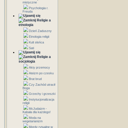
mistyczne
Psychologia r.
Freuda
Religie a
etnologia
Dzień Zaduszny
Etnologia religii
Kult słońca
Sati
Religie a
socjologia
Akty przemocy
Ateizm po czesku
Brat brud
Czy Zachód utracił
Boga
Grzechy i grzeszki
Instytucjonalizacja
religii
McJudaizm -
Kabała dla każdego!
Moda na
wegetarianizm
Mordy rytualne w