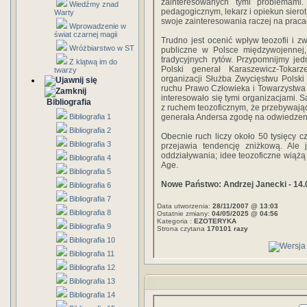
zainteresowanych tymi problemami
Wiedźmy znad
pedagogicznym, lekarz i opiekun sierot
Warty
swoje zainteresowania raczej na prac
Wprowadzenie w
świat czarnej magii
Trudno jest ocenić wpływ teozofii i 
Wróżbiarstwo w ST
publiczne w Polsce międzywojennej,
tradycyjnych rytów. Przypomnijmy je
Z klątwą im do
Polski generał Karaszewicz-Tokar
twarzy
organizacji Służba Zwycięstwu Polski i
ruchu Prawo Człowieka i Towarzystwa 
interesowało się tymi organizacjami. 
Bibliografia
z ruchem teozoficznym, że przebywają
Bibliografia 1
generała Andersa zgodę na odwiedzeni
Bibliografia 2
Obecnie ruch liczy około 50 tysięcy c
Bibliografia 3
przejawia tendencję zniżkową. Ale
oddziaływania; idee teozoficzne wią
Bibliografia 4
Age.
Bibliografia 5
Nowe Państwo: Andrzej Janecki - 14.
Bibliografia 6
Bibliografia 7
Data utworzenia:
28/11/2007 @ 13:03
Bibliografia 8
Ostatnie zmiany:
04/05/2025 @ 04:56
Kategoria :
EZOTERYKA
Bibliografia 9
Strona czytana
170101 razy
Bibliografia 10
Bibliografia 11
Bibliografia 12
Bibliografia 13
Bibliografia 14