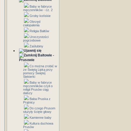
Baby w fabryce
męczenników - cz. 2
Groby końskie
Obrzęd
ciałopalenia
Religia Bałtów
Uroczystości
pogrzebowe
Zaślubiny
Bałtowie -
Prusowie
Co można zrobić w
ze Świętą Lipką przy
pomocy Świętej
Siekierki
Baby w fabryce
męczenników czyli o
religii Prusów ciąg
dalszy
Baba Pruska z
Prątnicy
Do czego Prusom
służyły ścięte głowy
Kamienne baby
Kultura duchowa
Prusów