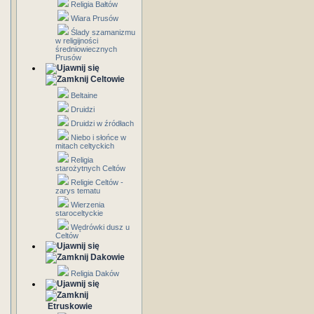
Religia Bałtów
Wiara Prusów
Ślady szamanizmu
w religijności
średniowiecznych
Prusów
Celtowie
Beltaine
Druidzi
Druidzi w źródłach
Niebo i słońce w
mitach celtyckich
Religia
starożytnych Celtów
Religie Celtów -
zarys tematu
Wierzenia
staroceltyckie
Wędrówki dusz u
Celtów
Dakowie
Religia Daków
Etruskowie