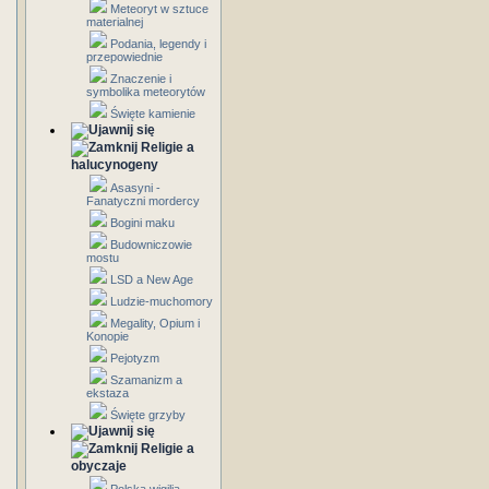
Meteoryt w sztuce
materialnej
Podania, legendy i
przepowiednie
Znaczenie i
symbolika meteorytów
Święte kamienie
Religie a
halucynogeny
Asasyni -
Fanatyczni mordercy
Bogini maku
Budowniczowie
mostu
LSD a New Age
Ludzie-muchomory
Megality, Opium i
Konopie
Pejotyzm
Szamanizm a
ekstaza
Święte grzyby
Religie a
obyczaje