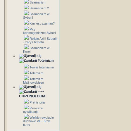
Szamanizm
Szamanizm 2
Szamanizm w
Syberii
Kim jest szaman?
Mity
kosmogoniczne Syberii
Religie Azji i Syberii
- zarys tematu
Szamanizm w
Korei
Totemizm
Teoria totemizmu
Totemizm
Totemizm
Malinowskiego
=>>
CHRONOLOGIA
Prehistoria
Pierwsze
cywilizacje
Wielkie rewolucje
duchowe VII - IV w.
p.n.e