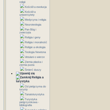
religii
Kościół a ewolucja
Kościół a
uniwersytety
Medycyna i religia
Neuroteologia
Pan Bóg i
zwierzęta
Religia i geny
Religia i moralność
Religie a ekologia
Teologia Newtona
Vetulani o wierze
Ziemia płaska i
ziemia pusta
Śmierć duszy
Religia a
turystyka
Od pielgrzyma do
turysty
Tanatoturystyka
Turystyka
pielgrzymkowa -
bibliografia