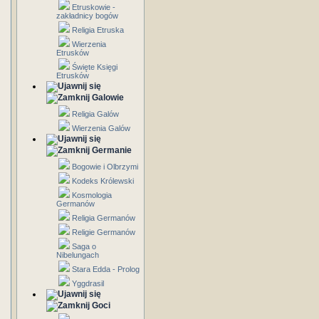
Etruskowie -
zakładnicy bogów
Religia Etruska
Wierzenia
Etrusków
Święte Księgi
Etrusków
Galowie
Religia Galów
Wierzenia Galów
Germanie
Bogowie i Olbrzymi
Kodeks Królewski
Kosmologia
Germanów
Religia Germanów
Religie Germanów
Saga o
Nibelungach
Stara Edda - Prolog
Yggdrasil
Goci