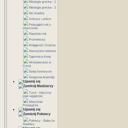
Mitologia grecka - 1
Mitologia grecka - 2
Nić Ariadny
Orfeusz i orfizm
Pelazgijski mit o
stworzeniu
Platoński mit
Prometeusz
Religijność Greków
Starożytne misteria
Tajemnica Krety
Wróżbiarstwo w
Grecji
Świat homerycki
Świątynia Artemidy
Madziarzy
Turul - mityczny
ptak węgierski
Wierzenia
Prawęgrów
Połowcy
Połowcy - Baba ze
Stadnicy