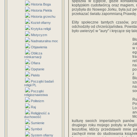
spędziła w Egipcie, gdzie kontakto
Historia Boga
koptyjskim cudotwórcą oraz magiem,
przybyła do Nowego Jorku, była już p
Historia Piekła
przekazać światu zapomnianą Prawdę.
Historia grzechu
Elity społeczne tamtych czasów, prz
Kozioł ofiarny
odchodziły od chrześcijaństwa. Powsta
Krytyka religii
było uwierzyć w "aury" i kręcące się ta
Mistycyzm
Bł
Nadnaturalna moc
za
Objawienia
w 
eg
Oblicza
tr
reinkarnacji
re
Ofiara
na
Opętanie
po
z 
Piekło
Bł
Początki badań
sz
religii PL
na
soc
Początki
religioznawstwa
Ru
Politeizm
Po
Raj
Lo
an
Religijność a
Mo
duchowość
kulturę swoich imperialnych panów.
Sumienie
drugiego roku mojego pobytu w Angli
Symbol
teozofów, którzy przedstawili mnie pa
zachęcił mnie do studiowania książek
System ofiarny