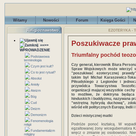
Witamy
Nowości
Forum
Księga Gości
N
Religioznawstwo
EZOTERYKA - Te
Poszukiwacze pra
==>>
WPROWADZENIE
Triumfalny pochód teozof
Podstawowa
terminologia
Czy generał, kierownik Biura Person
Czym jest kult?
Spraw Wojskowych może wierzyć 
Co to jest rytuał?
"poszukiwać ezoterycznej prawd
takim był Michał Karaszewicz-Toka
Absolut
Piłsudskiego z Legionów i jednoc
Anioły
przywódca Towarzystwa Teozofi
organizacji mającej wszystkie cechy s
Ateizm
to możliwe, że doktryna będąca
Bóg
hinduskich i buddyzmu, nazywana pr
Cud
"wstrętną hybrydą duchową", zdoła
wśród elit politycznych Europy, Indii i
Deizm
Demonizm
Dzieci mistycznej matki
Fenomenologia
Podróże ponoć kształcą. W wypadk
religii
egzaltowanej żony wicegubernatora K
Fundamentalizm
wręcz o zmianie jej osobowości. Niew
religijny