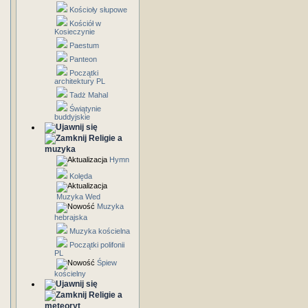
Kościoły słupowe
Kościół w
Kosieczynie
Paestum
Panteon
Początki
architektury PL
Tadż Mahal
Świątynie
buddyjskie
Religie a
muzyka
Hymn
Kolęda
Muzyka Wed
Muzyka
hebrajska
Muzyka kościelna
Początki polifonii
PL
Śpiew
kościelny
Religie a
meteoryt