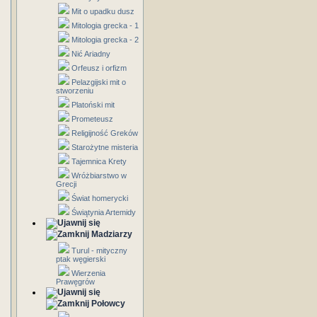
Mit o upadku dusz
Mitologia grecka - 1
Mitologia grecka - 2
Nić Ariadny
Orfeusz i orfizm
Pelazgijski mit o
stworzeniu
Platoński mit
Prometeusz
Religijność Greków
Starożytne misteria
Tajemnica Krety
Wróżbiarstwo w
Grecji
Świat homerycki
Świątynia Artemidy
Madziarzy
Turul - mityczny
ptak węgierski
Wierzenia
Prawęgrów
Połowcy