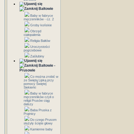
Bałtowie
Baby w fabryce
męczenników - cz. 2
Groby końskie
Obrzęd
ciałopalenia
Religia Bałtów
Uroczystości
pogrzebowe
Zaślubiny
Bałtowie -
Prusowie
Co można zrobić w
ze Świętą Lipką przy
pomocy Świętej
Siekierki
Baby w fabryce
męczenników czyli o
religii Prusów ciąg
dalszy
Baba Pruska z
Prątnicy
Do czego Prusom
służyły ścięte głowy
Kamienne baby