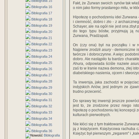
Bibliografia 15
Fakt, że Zurwan swoich synów tak właś
Bibliografia 16
o nim jako formy prastarego mitu, w któ
Bibliografia 17
Hipotezę o pochodzeniu idei Zurwana - p
Bibliografia 18
i ciemność, dobro i zło - z archaiczne
Bibliografia 19
Schayer, ale na ogół nie jest ona zbyt 
do tego typu bóstw, przyjmują ją n
Bibliografia 20
Zurwana, Pradżapati.
Bibliografia 21
Bibliografia 22
On (czy ona) był na początku i w re
Najpierw zrodził
asury
- demoniczne is
Bibliografia 23
twórcze i dobroczynne. A więc podobnie
Bibliografia 24
dobro. Ale nastąpiło tu bardzo charakt
Bibliografia 25
Ahura, odpowiada ściśle nazwie
asur
zaś to w Iranie nazwa demona, złej isto
Bibliografia 26
diabelskiego nasienia, ojcem i stworzy
Bibliografia 27
Bibliografia 28
Ta inwersja, jaka zachodzi w pojęciac
indyjskich Ariów, jest jednym ze zjaw
Bibliografia 29
trudno przecenić.
Bibliografia 30
Bibliografia 31
Do sprawy tej inwersji jeszcze powróc
jest to, że zrodzone przez niego ist
Bibliografia 32
hipotezę o pochodzeniu tej koncepcji z
Bibliografia 33
kulturach pierwotnych.
Bibliografia 34
Nie kłóci się z tym traktowanie Zurwana
Bibliografia 35
ją z księżycem. Księżycowa rachuba cz
Bibliografia 36
Księżyc był pierwszym „zegarem" i „ka
Bibliografia