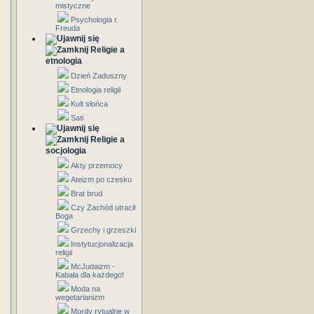
mistyczne
Psychologia r.
Freuda
Religie a
etnologia
Dzień Zaduszny
Etnologia religii
Kult słońca
Sati
Religie a
socjologia
Akty przemocy
Ateizm po czesku
Brat brud
Czy Zachód utracił
Boga
Grzechy i grzeszki
Instytucjonalizacja
religii
McJudaizm -
Kabała dla każdego!
Moda na
wegetarianizm
Mordy rytualne w