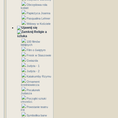
Obrzędowa rola
kobiet
Papieżyca Joanna
Pasqualina Lehner
Wdowy w Kościele
Religie a
sztuka
100 filmów
biblijnych
Film o świętym
Fresk w Staszowie
Gwiazda
Judyta - 1
Judyta - 2
Katakumby Rzymu
Ornament
średniowiecza
Pocałunek
Judasza
Początki sztuki
chrześci.
Powstanie teatru
FR
Symbolika barw