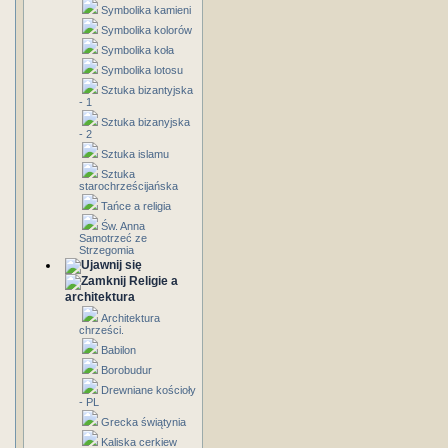
Symbolika kamieni
Symbolika kolorów
Symbolika koła
Symbolika lotosu
Sztuka bizantyjska
- 1
Sztuka bizanyjska
- 2
Sztuka islamu
Sztuka
starochrześcijańska
Tańce a religia
Św. Anna
Samotrzeć ze
Strzegomia
Religie a
architektura
Architektura
chrześci.
Babilon
Borobudur
Drewniane kościoły
- PL
Grecka świątynia
Kaliska cerkiew