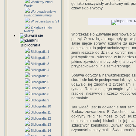
Wiedźmy znad
go jako rzeczywisty archaiczny mit, p
Warty
człowiek pierwotny.
Wprowadzenie w
świat czarnej magii
Wróżbiarstwo w ST
I
Z klątwą im do
twarzy
W przekazie o Zurwanie jest mowa o tym,
począł Ormuzda; ale ogarnęły go wątp
Takie ujęcie sprawy, uznanie za prz
Bibliografia
odniesieniu do pojęć archaicznych - mag
Bibliografia 1
ziemi jeszcze do dziś), w których nie
jest wynikiem - wierzono w to bardzo 
Bibliografia 2
jakimś zjawiskiem przyrody (na przyk
Bibliografia 3
przypadkowego i nie zamierzonego.
Bibliografia 4
Sprawa dotyczyła najważniejszego aspek
Bibliografia 5
starali się ludzie postępować tak, by re
Bibliografia 6
udawało się zgodnie z życzeniami i 
Bibliografia 7
rytuale. Rezultatem jego mogło być mi
rzadkie, niezwykłe i często kłopotliw
Bibliografia 8
normalnie.
Bibliografia 9
Bibliografia 10
Jak widać, jest to dokładnie taki sam
Badacz zurwanizmu E. Zaechner uważa
Bibliografia 11
doktryny religijnej może to być słus
Bibliografia 12
odniesieniu całej historii do jej s
Bibliografia 13
sztucznych konstrukcji. Zurwan odpraw
czynności kobiety-matki. Świadomość b
Bibliografia 14