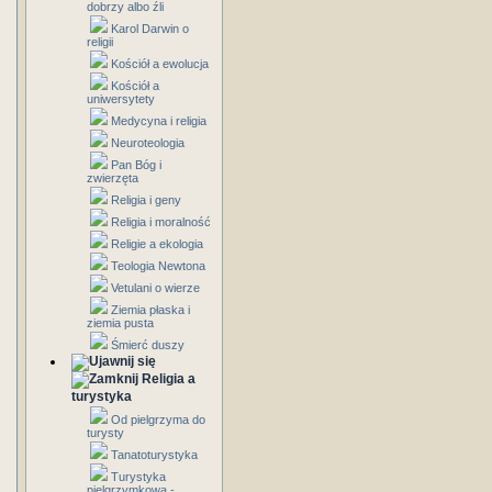
dobrzy albo źli
Karol Darwin o
religii
Kościół a ewolucja
Kościół a
uniwersytety
Medycyna i religia
Neuroteologia
Pan Bóg i
zwierzęta
Religia i geny
Religia i moralność
Religie a ekologia
Teologia Newtona
Vetulani o wierze
Ziemia płaska i
ziemia pusta
Śmierć duszy
Religia a
turystyka
Od pielgrzyma do
turysty
Tanatoturystyka
Turystyka
pielgrzymkowa -