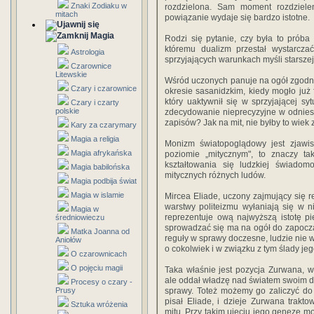
Znaki Zodiaku w
rozdzielona. Sam moment rozdziele
mitach
powiązanie wydaje się bardzo istotne.
Magia
Rodzi się pytanie, czy była to próba
któremu dualizm przestał wystarcz
Astrologia
sprzyjających warunkach myśli starszej
Czarownice
Litewskie
Wśród uczonych panuje na ogół zgodno
Czary i czarownice
okresie sasanidzkim, kiedy mogło już 
który uaktywnił się w sprzyjającej syt
Czary i czarty
polskie
zdecydowanie nieprecyzyjne w odniesie
zapisów? Jak na mit, nie byłby to wiek 
Kary za czarymary
Magia a religia
Monizm światopoglądowy jest zjawi
Magia afrykańska
poziomie „mitycznym", to znaczy t
kształtowania się ludzkiej świado
Magia babilońska
mitycznych różnych ludów.
Magia podbija świat
Magia w islamie
Mircea Eliade, uczony zajmujący się re
warstwy politeizmu wyłaniają się w 
Magia w
reprezentuje ową najwyższą istotę p
średniowieczu
sprowadzać się ma na ogół do zapoczą
Matka Joanna od
reguły w sprawy doczesne, ludzie nie w
Aniołów
o cokolwiek i w związku z tym ślady jeg
O czarownicach
O pojęciu magii
Taka właśnie jest pozycja Zurwana, w 
ale oddał władzę nad światem swoim d
Procesy o czary -
Prusy
sprawy. Toteż możemy go zaliczyć do 
pisał Eliade, i dzieje Zurwana trak
Sztuka wróżenia
mitu. Przy takim ujęciu jego genezę 