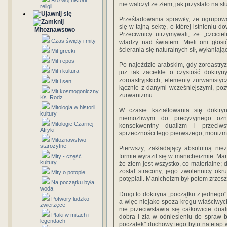
Rozwój historii
nie walczył ze złem, jak przystało na s
religii
Prześladowania sprawiły, że ugrupow
się w tajną sektę, o której istnieniu
Mitoznawstwo
Przeciwnicy utrzymywali, że „czcici
Czas święty i mity
władzy nad światem. Mieli oni głosi
ścierania się naturalnych sił, wyłaniaj
Mit grecki
Mit i epos
Po najeździe arabskim, gdy zoroastryzm
Mit i kultura
już tak zaciekle o czystość doktryn
zoroastryjskich, elementy zurwanisty
Mit i sen
łącznie z danymi wcześniejszymi, po
Mit kosmogoniczny
zurwanizmu.
Ks. Rodz.
Mitologia w historii
W czasie kształtowania się doktryny
kultury
niemożliwym do precyzyjnego ozn
Mitologie Czarnej
konsekwentny dualizm i przeciwst
Afryki
sprzeczności tego pierwszego, monizm
Mitoznawstwo
starożytne
Pierwszy, zakładający absolutną niez
formie wyraził się w manicheizmie. Mani
Mity - część
kultury
że złem jest wszystko, co materialne; 
został stracony, jego zwolennicy okru
Mity o potopie
potępiali. Manicheizm był potem zrzes
Na początku była
woda
Drugi to doktryna „początku z jednego
Potwory ludzko-
a więc niejako spoza kręgu właściwy
zwierzęce
nie przeciwstawia się całkowicie dua
Ptaki w mitach i
dobra i zła w odniesieniu do spraw 
legendach
początek" duchowy tego bytu na etap wc