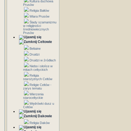
Kultura duchowa
Prusów
Religia Bałtów
Wiara Prusów
Ślady szamanizmu
w religijności
średniowiecznych
Prusów
Celtowie
Beltaine
Druidzi
Druidzi w źródłach
Niebo i słońce w
mitach celtyckich
Religia
starożytnych Celtów
Religie Celtów -
zarys tematu
Wierzenia
staroceltyckie
Wędrówki dusz u
Celtów
Dakowie
Religia Daków