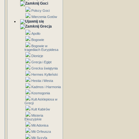
Goci
Polscy Goci
Wierzenia Gotów
Grecja
Apollo
Bogowie
Bogowie w
tragediach Eurypidesa
Dionizje
Grecja i Egipt
Grecka świątynia
Hermes Kylleński
Hestia i Westa
Kadmos i Harmonia
Kosmogonia
Kult Asklepiosa w
Grecji
Kult Kabirów
Misteria
Eleuzyjskie
Mit Adonisa
Mit Orfeusza
Mit Syzyfa