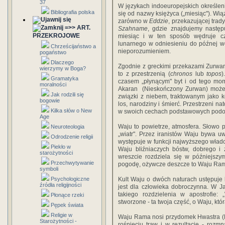
37
W językach indoeuropejskich określe
Bibliografia polska
się od nazwy księżyca („miesiąc"). Wi
zarówno w
Eddzie
, przekazującej trad
=>> ART.
Szahname
, gdzie znajdujemy następ
PRZEKROJOWE
miesiąc i w ten sposób wędruje cz
lunarnego w odniesieniu do późnej we
Chrześcijaństwo a
nieporozumieniem.
pogaństwo
Dlaczego
Zgodnie z greckimi przekazami Zurwan
wierzymy w Boga?
to z przestrzenią (
chronos
lub
topos
)
Gramatyka
czasem „płynącym" byt i od tego mom
moralności
Akaran (Nieskończony Zurwan) może o
Jak rodzili się
związki z niebem, traktowanym jako 
bogowie
los, narodziny i śmierć. Przestrzeni n
Kilka słów o New
w swoich cechach podstawowych podo
Age
Waju to powietrze, atmosfera. Słowo 
Neuroteologia
„wiatr". Przez iranistów Waju bywa u
Odrodzenie religii
występuje w funkcji najwyższego wład
Piekło w
Waju bliźniaczych bóstw, dobrego i
starożytności
wreszcie rozdziela się w późniejszym
Przechwytywanie
pogodę, ożywcze deszcze to Waju Ram
symboli
Psychologiczne
Kult Waju o dwóch naturach ustępuje k
źródła religijności
jest dla człowieka dobroczynna. W Ja
takiego rozdzielenia w apostrofie: 
Płonące rzeki
stworzone - ta twoja część, o Waju, kt
Pępek świata
Religie w
Waju Rama nosi przydomek Hwastra (Pan
Starożytności -
rośnięciu traw i w rezultacie - rozm