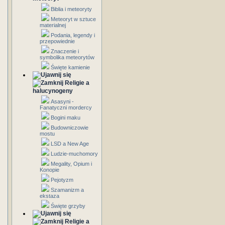
Biblia i meteoryty
Meteoryt w sztuce
materialnej
Podania, legendy i
przepowiednie
Znaczenie i
symbolika meteorytów
Święte kamienie
Religie a
halucynogeny
Asasyni -
Fanatyczni mordercy
Bogini maku
Budowniczowie
mostu
LSD a New Age
Ludzie-muchomory
Megality, Opium i
Konopie
Pejotyzm
Szamanizm a
ekstaza
Święte grzyby
Religie a