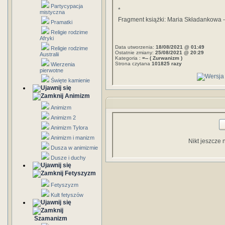
Partycypacja
*
mistyczna
Fragment książki: Maria Składankowa 
Pramatki
Religie rodzime
Afryki
Data utworzenia:
18/08/2021 @ 01:49
Religie rodzime
Ostatnie zmiany:
25/08/2021 @ 20:29
Australii
Kategoria :
=-- ( Zurwanizm )
Strona czytana
101825 razy
Wierzenia
pierwotne
Święte kamienie
Animizm
Animizm
Animizm 2
Animizm Tylora
Animizm i manizm
Nikt jeszcze 
Dusza w animizmie
Dusze i duchy
Fetyszyzm
Fetyszyzm
Kult fetyszów
Szamanizm