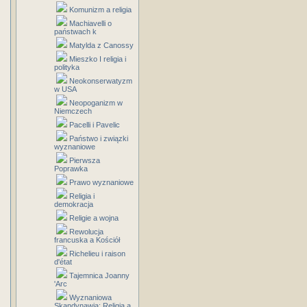
Komunizm a religia
Machiavelli o
państwach k
Matylda z Canossy
Mieszko I religia i
polityka
Neokonserwatyzm
w USA
Neopoganizm w
Niemczech
Pacelli i Pavelic
Państwo i związki
wyznaniowe
Pierwsza
Poprawka
Prawo wyznaniowe
Religia i
demokracja
Religie a wojna
Rewolucja
francuska a Kościół
Richelieu i raison
d'état
Tajemnica Joanny
'Arc
Wyznaniowa
Skandynawia: Religia a