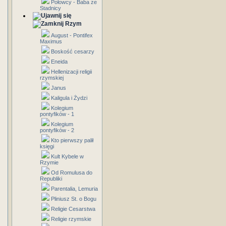
Połowcy - Baba ze
Stadnicy
Rzym
August - Pontifex
Maximus
Boskość cesarzy
Eneida
Hellenizacji religii
rzymskiej
Janus
Kaligula i Żydzi
Kolegium
pontyfików - 1
Kolegium
pontyfików - 2
Kto pierwszy palił
księgi
Kult Kybele w
Rzymie
Od Romulusa do
Republiki
Parentalia, Lemuria
Pliniusz St. o Bogu
Religie Cesarstwa
Religie rzymskie