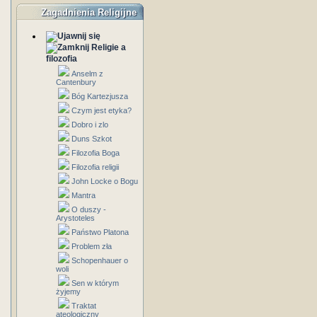
Zagadnienia Religijne
Religie a
filozofia
Anselm z
Cantenbury
Bóg Kartezjusza
Czym jest etyka?
Dobro i zlo
Duns Szkot
Filozofia Boga
Filozofia religii
John Locke o Bogu
Mantra
O duszy -
Arystoteles
Państwo Platona
Problem zła
Schopenhauer o
woli
Sen w którym
żyjemy
Traktat
ateologiczny