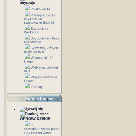
obyczaje
Polska wigilja
Poświęcić bożka,
czyli polskie
świętowanie Sobótki
Staropolska
Wielkanoc
Staropolskie - Boże
Narodzenie
Sylwestry, których
nigdy nie było
Walentynki - 14
lutego
Wielkanoc dawniej i
dziś
Wigilijne wierzenia
ludowe
Zapusty
Europa Pogańska
==>>
WPROWADZENIE
O
słowiańszczyźnie przed
chrześcijaństwem