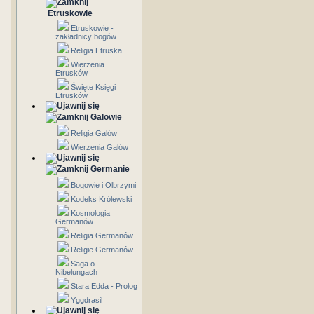
Etruskowie
Etruskowie -
zakładnicy bogów
Religia Etruska
Wierzenia
Etrusków
Święte Księgi
Etrusków
Galowie
Religia Galów
Wierzenia Galów
Germanie
Bogowie i Olbrzymi
Kodeks Królewski
Kosmologia
Germanów
Religia Germanów
Religie Germanów
Saga o
Nibelungach
Stara Edda - Prolog
Yggdrasil