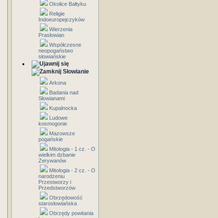
Okolice Bałtyku
Religie
Indoeuropejczyków
Wierzenia
Prasłowian
Współczesne
neopogaństwo
słowiańskie
Słowianie
Arkona
Badania nad
Słowianami
Kupalnocka
Ludowe
kosmogonie
Mazowsze
pogańskie
Mitologia - 1 cz. - O
wielkim dzbanie
Zerywanów
Mitologia - 2 cz. - O
narodzeniu
Przestworzy i
Przedstworzów
Obrzędowość
starosłowiańska
Obrzędy powitania