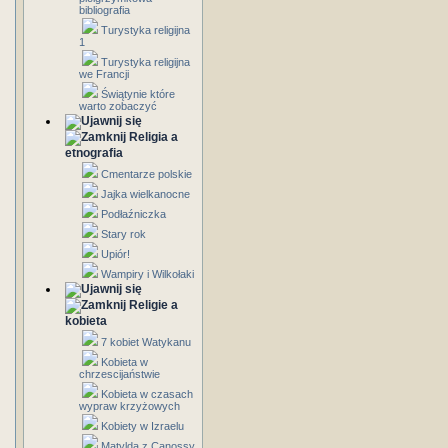
bibliografia
Turystyka religijna
1
Turystyka religijna
we Francji
Świątynie które
warto zobaczyć
Religia a
etnografia
Cmentarze polskie
Jajka wielkanocne
Podłaźniczka
Stary rok
Upiór!
Wampiry i Wilkołaki
Religie a
kobieta
7 kobiet Watykanu
Kobieta w
chrzescijaństwie
Kobieta w czasach
wypraw krzyżowych
Kobiety w Izraelu
Matylda z Canossy