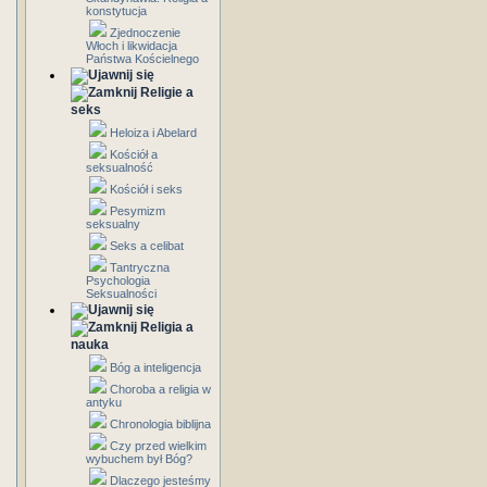
konstytucja
Zjednoczenie
Włoch i likwidacja
Państwa Kościelnego
Religie a
seks
Heloiza i Abelard
Kościół a
seksualność
Kościół i seks
Pesymizm
seksualny
Seks a celibat
Tantryczna
Psychologia
Seksualności
Religia a
nauka
Bóg a inteligencja
Choroba a religia w
antyku
Chronologia biblijna
Czy przed wielkim
wybuchem był Bóg?
Dlaczego jesteśmy