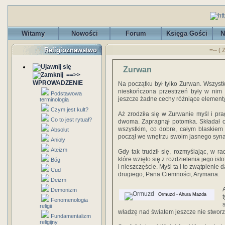
Witamy
Nowości
Forum
Księga Gości
N
Religioznawstwo
=-- (
Zurwan
==>>
WPROWADZENIE
Na początku był tylko Zurwan. Wszystk
nieskończona przestrzeń były w nim i
Podstawowa
jeszcze żadne cechy różniące elementy b
terminologia
Czym jest kult?
Aż zrodziła się w Zurwanie myśl i pra
Co to jest rytuał?
dwoma. Zapragnął potomka. Składał of
wszystkim, co dobre, całym blaskiem 
Absolut
począł we wnętrzu swoim jasnego syn
Anioły
Ateizm
Gdy tak trudził się, rozmyślając, w r
które wzięło się z rozdzielenia jego is
Bóg
i nieszczęście. Myśl ta i to zwątpienie
Cud
drugiego, Pana Ciemności, Arymana.
Deizm
Demonizm
Ormuzd - Ahura Mazda
Fenomenologia
religii
władzę nad światem jeszcze nie stworz
Fundamentalizm
religijny