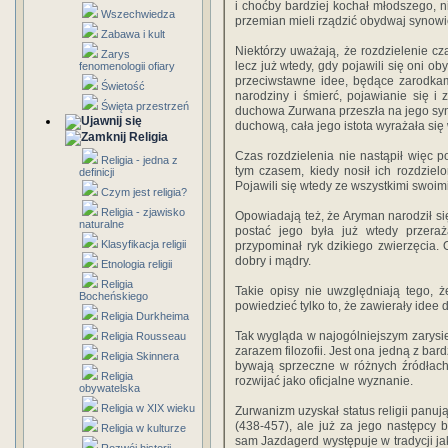
i choćby bardziej kochał młodszego, 
Wszechwiedza
przemian mieli rządzić obydwaj synowi
Zabawa i kult
Niektórzy uważają, że rozdzielenie c
Zarys
lecz już wtedy, gdy pojawili się oni o
fenomenologii ofiary
przeciwstawne idee, będące zarodkam
Świetość
narodziny i śmierć, pojawianie się i z
Święta przestrzeń
duchowa Zurwana przeszła na jego syn
duchową, cała jego istota wyrażała się
Religia
Czas rozdzielenia nie nastąpił więc 
Religia - jedna z
tym czasem, kiedy nosił ich rozdzielon
definicji
Pojawili się wtedy ze wszystkimi swoim
Czym jest religia?
Religia - zjawisko
Opowiadają też, że Aryman narodził się 
naturalne
postać jego była już wtedy przeraża
Klasyfikacja religii
przypominał ryk dzikiego zwierzęcia. 
dobry i mądry.
Etnologia religii
Religia
Takie opisy nie uwzględniają tego, ż
Bocheńskiego
powiedzieć tylko to, że zawierały idee d
Religia Durkheima
Tak wygląda w najogólniejszym zarysie 
Religia Rousseau
zarazem filozofii. Jest ona jedną z ba
Religia Skinnera
bywają sprzeczne w różnych źródłach.
Religia
rozwijać jako oficjalne wyznanie.
obywatelska
Religia w XIX wieku
Zurwanizm uzyskał status religii panuj
(438-457), ale już za jego następcy 
Religia w kulturze
sam Jazdagerd występuje w tradycji ja