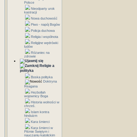
Polsce
Nieodparty urok
kastracji
Nowa duchowość
Piwo - napój Bogów
Policja duchowa
Religia i wspólnota
Religijne wędrówki
ludów
Różaniec na
zdrowie
Religie a
polityka
Boska polityka
Doktryna
Reagana
Hezbollah
wojownicy Boga
Historia wolności w
chrześ.
Islam kontra
hinduizm
Kara śmierci
Kara śmierci w
Piśmie Świętym i
nauczaniu katolickim