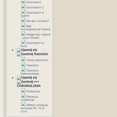
Szamanizm
Szamanizm 2
Szamanizm w
Syberii
Kim jest szaman?
Mity
kosmogoniczne Syberii
Religie Azji i Syberii
- zarys tematu
Szamanizm w
Korei
Totemizm
Teoria totemizmu
Totemizm
Totemizm
Malinowskiego
=>>
CHRONOLOGIA
Prehistoria
Pierwsze
cywilizacje
Wielkie rewolucje
duchowe VII - IV w.
p.n.e