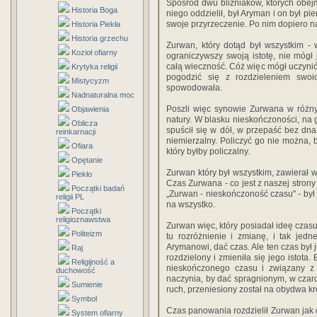
Spośród dwu bliźniaków, których obej
Historia Boga
niego oddzielił, był Aryman i on był p
swoje przyrzeczenie. Po nim dopiero n
Historia Piekła
Historia grzechu
Zurwan, który dotąd był wszystkim -
Kozioł ofiarny
ograniczywszy swoją istotę, nie mógł 
całą wieczność. Cóż więc mógł uczynić,
Krytyka religii
pogodzić się z rozdzieleniem swoic
Mistycyzm
spowodowała.
Nadnaturalna moc
Poszli więc synowie Zurwana w różny
Objawienia
natury. W blasku nieskończoności, na 
Oblicza
spuścił się w dół, w przepaść bez dna,
reinkarnacji
niemierzalny. Policzyć go nie można, b
Ofiara
który byłby policzalny.
Opętanie
Zurwan który był wszystkim, zawierał 
Piekło
Czas Zurwana - co jest z naszej stron
Początki badań
„Zurwan - nieskończoność czasu" - był
religii PL
na wszystko.
Początki
religioznawstwa
Zurwan więc, który posiadał ideę czas
Politeizm
tu rozróżnienie i zmianę, i tak jed
Arymanowi, dać czas. Ale ten czas był
Raj
rozdzielony i zmieniła się jego istota.
Religijność a
nieskończonego czasu i związany z 
duchowość
naczynia, by dać spragnionym, w czarce
Sumienie
ruch, przeniesiony został na obydwa k
Symbol
Czas panowania rozdzielił Zurwan jak o
System ofiarny