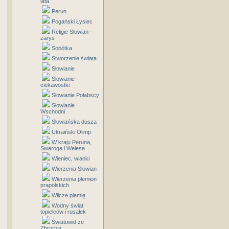
lata
Perun
Pogański Łysiec
Religie Słowian -
zarys
Sobótka
Stworzenie świata
Słowianie
Słowianie -
ciekawostki
Słowianie Połabscy
Słowianie
Wschodni
Słowiańska dusza
Ukraiński Olimp
W kraju Peruna,
Swaroga i Welesa
Wieniec, wianki
Wierzenia Słowian
Wierzenia plemion
prapolskich
Wilcze plemię
Wodny świat
topielców i rusałek
Światowid ze
Zbrucza