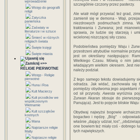
wprowadzenie
szczególnie czczony przez pasterzy.
Wstęp do geografii
religii
Ale wiatr mógł przywiać też grad, zim
Zatyczka
zamienił się w demona - Waji, przejaw
panieńska
niezdrowych podmuchach zimna. W 
Zaświaty w
traktowania i Zurwana; jest mianowi
literaturze i w sztuce
sprawia, że ludzie się starzeją i u
wcielonej niszczącej siły czasu.
Śmierć w różnych
religiach świata
Podobieństwa pomiędzy Waju i Zurw
Święte księgi
przestrzeni atrybutów normalnie przy
Święte miasta
jest on określany następująco: Ra
Wielkiego Czasu. Mówią o nim jako
=>>
władającym wielkim okresem. Jest nie
RELIGIE PIERWOTNE
należy podział.
Wstęp - Religie
pierwotne
Z tego samego tekstu dowiadujemy się,
odradza. Jak widać, zachowała się 
Huna i Roa
pomiędzy obydwoma jego aspektami naw
Kult Macierzy
od sił przyrody.
Awesta
wyróżnia poję
Kult przodków we
Zurwan Akaran stosuje do pierwszeg
współczesnym
Panująca). Jest to pojęcie bliskie Waju 
Wietnamie
Kult szczątków
Obydwaj najwyżsi bogowie archaiczni,
kostnych
bogactwo i nędzę. „Bóg" - odpowiad
Mana
właśnie „dający udział, los", „obdziela­
one bowiem też miały coś - dobrego lu
Najstarsze religie
tych największych.
Malty
Najstasze religie