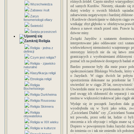
różnych źródeł. Często niezbyt wiarygodnych
Wszechwiedza
od samych Kurdów. Niestety, okazało się że
Zabawa i kult
dużej wiedzy o swoich bliskich sąsiada
zabarwieniu negatywnym i bardziej zbliżon
Zarys
i Kurdowie chrześcijanie w dalszym ciągu 
fenomenologii ofiary
wnikając zbyt głęboko w obiektywna prawdę.
Świetość
obawa a nawet strach przed nim. Prawie k
Święta przestrzeń
dziwne miny.
Związki Jazydów z szatanem dominowa
Religia
interpretowane jako oddawanie czci szata
wielowiekowej niemożności wzajemnego prze
Religia - jedna z
definicji
stereotypy których nie da się łatwo zm
graniczących z wyobrażeniami zbliżonymi 
Czym jest religia?
poznać ich na podstawie dostępnych badań e
Religia - zjawisko
Bardzo pomocne były dla mnie prace polsk
naturalne
społecznościami Bliskiego Wschodu, który
Klasyfikacja religii
o Jazydach. W ciągu dwóch lat pobytu 
Etnologia religii
spostrzeżenia dokonane na przełomie lat
stwierdzić że w ciągu 20 lat, rzeczywistość
Religia
Bocheńskiego
Utwierdziło mnie to w przekonaniu że również 
pod uwagę ich skłonność do separacji i ni
Religia Durkheima
można w większości traktować jako ciągle ak
Religia Rousseau
Wydaje się że początek Jazydom dała g
Religia Skinnera
wyodrębniła się w Syrii jako sekta, zw
Religia
„Czcicielami Diabła” czy „Czcicielami Szata
obywatelska
też powodu, przez setki lat, ludzie ci byl
otoczenia a ich obyczaje i religia znane są
Religia w XIX wieku
Dopiero w powojennym Iraku Jazydzi doczeka
Religia w kulturze
do istnienia co i tak nie zmieniło ich położ