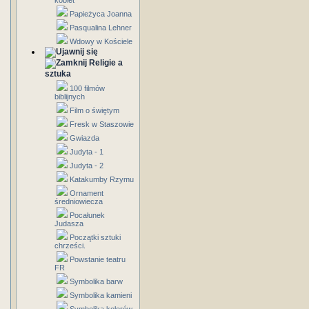
kobiet
Papieżyca Joanna
Pasqualina Lehner
Wdowy w Kościele
Religie a
sztuka
100 filmów
biblijnych
Film o świętym
Fresk w Staszowie
Gwiazda
Judyta - 1
Judyta - 2
Katakumby Rzymu
Ornament
średniowiecza
Pocałunek
Judasza
Początki sztuki
chrześci.
Powstanie teatru
FR
Symbolika barw
Symbolika kamieni