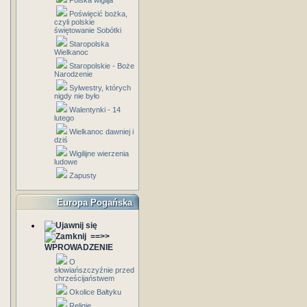
Polska wigilja
Poświęcić bożka,
czyli polskie
świętowanie Sobótki
Staropolska
Wielkanoc
Staropolskie - Boże
Narodzenie
Sylwestry, których
nigdy nie było
Walentynki - 14
lutego
Wielkanoc dawniej i
dziś
Wigilijne wierzenia
ludowe
Zapusty
Europa Pogańska
==>>
WPROWADZENIE
O
słowiańszczyźnie przed
chrześcijaństwem
Okolice Bałtyku
Religie