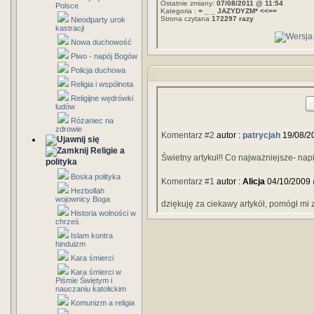
Ostatnie zmiany:
07/08/2011 @ 11:54
Polsce
Kategoria :
= _ _ JAZYDYZM* <<==
Strona czytana
172297 razy
Nieodparty urok
kastracji
Nowa duchowość
Piwo - napój Bogów
Policja duchowa
Religia i wspólnota
Religijne wędrówki
ludów
Różaniec na
zdrowie
Komentarz #2
autor :
patrycjah
19/08/2
Religie a
Świetny artykuł!! Co najważniejsze- napis
polityka
Boska polityka
Komentarz #1
autor :
Alicja
04/10/2009 
Hezbollah
wojownicy Boga
dziękuję za ciekawy artykół, pomógł mi
Historia wolności w
chrześ.
Islam kontra
hinduizm
Kara śmierci
Kara śmierci w
Piśmie Świętym i
nauczaniu katolickim
Komunizm a religia