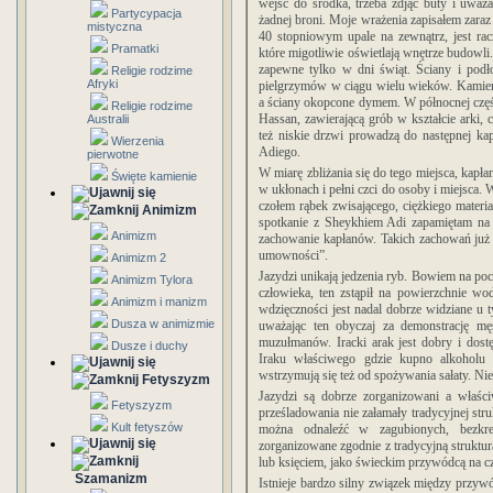
wejść do środka, trzeba zdjąć buty i uważ
Partycypacja
żadnej broni.
Moje wrażenia zapisałem zaraz 
mistyczna
40 stopniowym upale na zewnątrz, jest ra
Pramatki
które migotliwie oświetlają wnętrze budowli.
zapewne tylko w dni świąt. Ściany i podł
Religie rodzime
Afryki
pielgrzymów w ciągu wielu wieków. Kamienn
a ściany okopcone dymem. W północnej częśc
Religie rodzime
Hassan, zawierającą grób w kształcie arki, c
Australii
też niskie drzwi prowadzą do następnej kap
Wierzenia
Adiego.
pierwotne
W miarę zbliżania się do tego miejsca, kapłan
Święte kamienie
w ukłonach i pełni czci do osoby i miejsca. W
czołem rąbek zwisającego, ciężkiego materi
Animizm
spotkanie z Sheykhiem Adi zapamiętam na 
Animizm
zachowanie kapłanów. Takich zachowań już
umowności”.
Animizm 2
Jazydzi unikają jedzenia ryb. Bowiem na poc
Animizm Tylora
człowieka, ten zstąpił na powierzchnie w
Animizm i manizm
wdzięczności jest nadal dobrze widziane u ty
Dusza w animizmie
uważając ten obyczaj za demonstrację męs
muzułmanów. Iracki arak jest dobry i dos
Dusze i duchy
Iraku właściwego gdzie kupno alkoholu j
wstrzymują się też od spożywania sałaty. Nies
Fetyszyzm
Jazydzi są dobrze zorganizowani a właśc
Fetyszyzm
prześladowania nie załamały tradycyjnej str
Kult fetyszów
można odnaleźć w zagubionych, bezkre
zorganizowane zgodnie z tradycyjną struktur
lub księciem, jako świeckim przywódcą na cz
Szamanizm
Istnieje bardzo silny związek między przyw