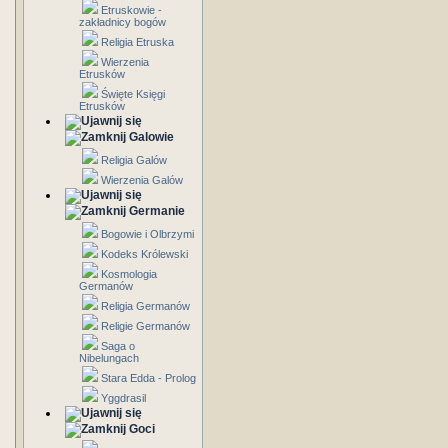
Etruskowie -
zakładnicy bogów
Religia Etruska
Wierzenia
Etrusków
Święte Księgi
Etrusków
Galowie
Religia Galów
Wierzenia Galów
Germanie
Bogowie i Olbrzymi
Kodeks Królewski
Kosmologia
Germanów
Religia Germanów
Religie Germanów
Saga o
Nibelungach
Stara Edda - Prolog
Yggdrasil
Goci