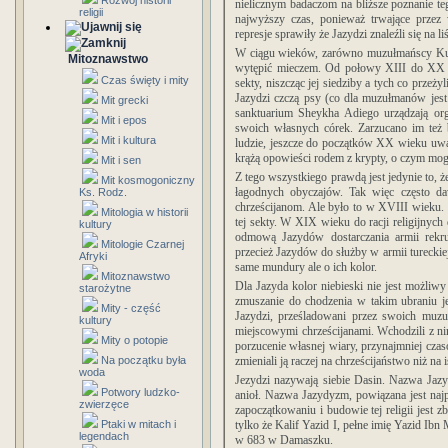
Rozwój historii
nielicznym badaczom na bliższe poznanie t
religii
najwyższy czas, ponieważ trwające przez 
represje sprawiły że Jazydzi znaleźli się na l
W ciągu wieków, zarówno muzułmańscy Kurd
Mitoznawstwo
wytępić mieczem. Od połowy XIII do XX w
Czas święty i mity
sekty, niszcząc jej siedziby a tych co prze
Jazydzi czczą psy (co dla muzułmanów jes
Mit grecki
sanktuarium Sheykha Adiego urządzają org
Mit i epos
swoich własnych córek. Zarzucano im też 
Mit i kultura
ludzie, jeszcze do początków XX wieku uważa
krążą opowieści rodem z krypty, o czym mog
Mit i sen
Z tego wszystkiego prawdą jest jedynie to, ż
Mit kosmogoniczny
łagodnych obyczajów. Tak więc często d
Ks. Rodz.
chrześcijanom. Ale było to w XVIII wieku. P
Mitologia w historii
tej sekty. W XIX wieku do racji religijnych
kultury
odmową Jazydów dostarczania armii rekr
Mitologie Czarnej
przecież Jazydów do służby w armii tureckiej 
Afryki
same mundury ale o ich kolor.
Mitoznawstwo
Dla Jazyda kolor niebieski nie jest możli
starożytne
zmuszanie do chodzenia w takim ubraniu je
Mity - część
Jazydzi, prześladowani przez swoich muzu
kultury
miejscowymi chrześcijanami. Wchodzili z nim
Mity o potopie
porzucenie własnej wiary, przynajmniej czas
Na początku była
zmieniali ją raczej na chrześcijaństwo niż na 
woda
Jezydzi nazywają siebie Dasin. Nazwa Jazy
Potwory ludzko-
anioł. Nazwa Jazydyzm, powiązana jest naj
zwierzęce
zapoczątkowaniu i budowie tej religii jes
Ptaki w mitach i
tylko że Kalif Yazid I, pełne imię Yazid Ibn
legendach
w 683 w Damaszku.