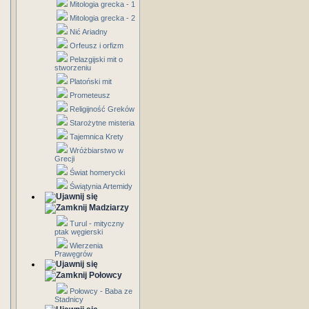
Mitologia grecka - 1
Mitologia grecka - 2
Nić Ariadny
Orfeusz i orfizm
Pelazgijski mit o
stworzeniu
Platoński mit
Prometeusz
Religijność Greków
Starożytne misteria
Tajemnica Krety
Wróżbiarstwo w
Grecji
Świat homerycki
Świątynia Artemidy
Madziarzy
Turul - mityczny
ptak węgierski
Wierzenia
Prawęgrów
Połowcy
Połowcy - Baba ze
Stadnicy