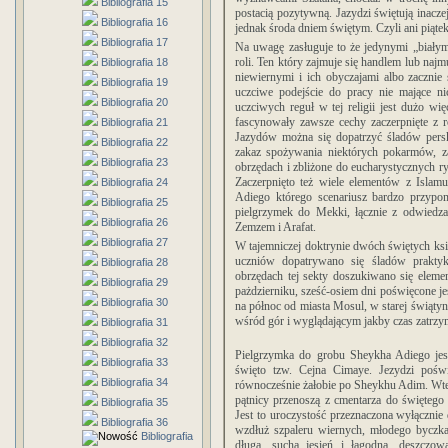
Bibliografia 15
postacią pozytywną.
Jazydzi świętują inacze
Bibliografia 16
jednak środa dniem świętym. Czyli ani piątek 
Bibliografia 17
Na uwagę zasługuje to że jedynymi „białymi
roli. Ten który zajmuje się handlem lub najm
Bibliografia 18
niewiernymi i ich obyczajami albo zacznie
Bibliografia 19
uczciwe podejście do pracy nie mające n
Bibliografia 20
uczciwych reguł w tej religii jest dużo wię
fascynowały zawsze cechy zaczerpnięte z 
Bibliografia 21
Jazydów można się dopatrzyć śladów persk
Bibliografia 22
zakaz spożywania niektórych pokarmów, za
Bibliografia 23
obrzędach i zbliżone do eucharystycznych ry
Zaczerpnięto też wiele elementów z Islam
Bibliografia 24
Adiego którego scenariusz bardzo przyp
Bibliografia 25
pielgrzymek do Mekki, łącznie z odwiedza
Bibliografia 26
Zemzem i Arafat.
Bibliografia 27
W tajemniczej doktrynie dwóch świętych ksią
uczniów dopatrywano się śladów praktyk
Bibliografia 28
obrzędach tej sekty doszukiwano się elem
Bibliografia 29
pażdzierniku, sześć-osiem dni poświęcone je
Bibliografia 30
na północ od miasta Mosul, w starej świątyn
wśród gór i wyglądającym jakby czas zatrzy
Bibliografia 31
Bibliografia 32
Pielgrzymka do grobu Sheykha Adiego jes
Bibliografia 33
święto tzw. Cejna Cimaye. Jezydzi pośw
Bibliografia 34
równocześnie żałobie po Sheykhu Adim. Wtedy
pątnicy przenoszą z cmentarza do świętego 
Bibliografia 35
Jest to uroczystość przeznaczona wyłącznie 
Bibliografia 36
wzdłuż szpaleru wiernych, młodego byczka
Bibliografia
długą, suchą jesień i łagodną, deszczo