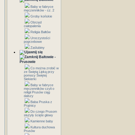
Baby w fabryce
męczenników - cz. 2
Groby końskie
Obrzęd
ciałopalenia
Religia Bałtów
Uroczystości
pogrzebowe
Zaślubiny
Bałtowie -
Prusowie
Co można zrobić w
ze Świętą Lipką przy
pomocy Świętej
Siekierki
Baby w fabryce
męczenników czyli o
religii Prusów ciąg
dalszy
Baba Pruska z
Prątnicy
Do czego Prusom
służyły ścięte głowy
Kamienne baby
Kultura duchowa
Prusów