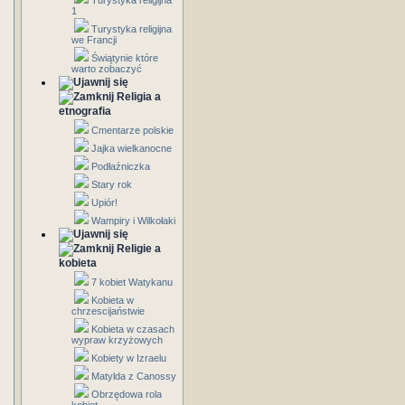
Turystyka religijna
1
Turystyka religijna
we Francji
Świątynie które
warto zobaczyć
Religia a
etnografia
Cmentarze polskie
Jajka wielkanocne
Podłaźniczka
Stary rok
Upiór!
Wampiry i Wilkołaki
Religie a
kobieta
7 kobiet Watykanu
Kobieta w
chrzescijaństwie
Kobieta w czasach
wypraw krzyżowych
Kobiety w Izraelu
Matylda z Canossy
Obrzędowa rola