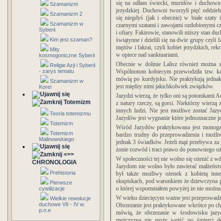
się na odłam świecki, muridów i duchowny
Szamanizm
jezydzkiej.
Duchowni tworzyli pięć oddzielny
Szamanizm 2
się niegdyś (jak i obecnie) w białe szaty i
Szamanizm w
czarnymi szatami i zawojami ozdobionymi cz
Syberii
i ofiary. Fakirowie, stanowili niższy stan d
Kim jest szaman?
świątynne i dzielili się na dwie grupy czyli
mężów i fakrai, czyli kobiet jezydzkich, re
Mity
w opiece nad sanktuariami.
kosmogoniczne Syberii
Obecnie w dolinie Lalisz również można s
Religie Azji i Syberii
- zarys tematu
Wspólnotom kobiecym przewodziła tzw. kab
mówią po kurdyjsku. Nie praktykują jedna
Szamanizm w
jest między nimi jakichkolwiek związków.
Korei
Jazydzi wierzą, że tylko oni są potomkami A
Totemizm
z natury rzeczy, są gorsi. Niektórzy wierz
innych ludzi. Nie jest możliwe zostać Jazy
Teoria totemizmu
Jazydów jest wygnanie które jednoznaczne je
Totemizm
Wśród Jazydów praktykowana jest monogam
Totemizm
bardzo trudny do przeprowadzenia i możli
Malinowskiego
jednak 3 świadków. Jeżeli mąż przebywa za g
żonie rozwód i traci prawo do ponownego o
=>>
W społeczności tej nie wolno się ożenić z w
CHRONOLOGIA
Jazydom nie wolno było zawierać małżeństw
Prehistoria
był także możliwy ożenek z kobietą inne
skupiskach, pod warunkiem że dziewczyna prz
Pierwsze
o której wspomniałem powyżej że nie można 
cywilizacje
W wieku dziecięcym ważne jest przeprowadze
Wielkie rewolucje
duchowe VII - IV w.
Obrzezanie jest praktykowane wkrótce po chr
p.n.e
mówią, że obrzezanie w środowisku jazy
mężczyzna nie może wejść po śmierci d