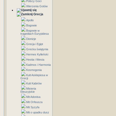
Polscy Goci
Wierzenia Gotów
Grecja
Apollo
Bogowie
Bogowie w
tragediach Eurypidesa
Dionizje
Grecja i Egipt
Grecka świątynia
Hermes Kylleński
Hestia i Westa
Kadmos i Harmonia
Kosmogonia
Kult Asklepiosa w
Grecji
Kult Kabirów
Misteria
Eleuzyjskie
Mit Adonisa
Mit Orfeusza
Mit Syzyfa
Mit o upadku dusz