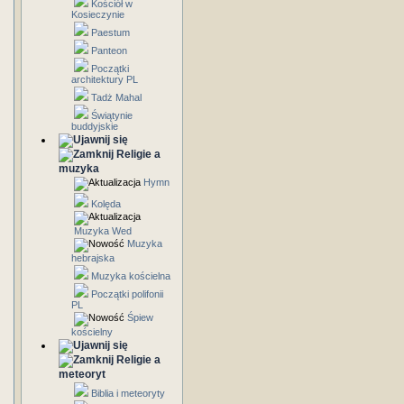
Kościół w
Kosieczynie
Paestum
Panteon
Początki
architektury PL
Tadż Mahal
Świątynie
buddyjskie
Religie a
muzyka
Hymn
Kolęda
Muzyka Wed
Muzyka
hebrajska
Muzyka kościelna
Początki polifonii
PL
Śpiew
kościelny
Religie a
meteoryt
Biblia i meteoryty