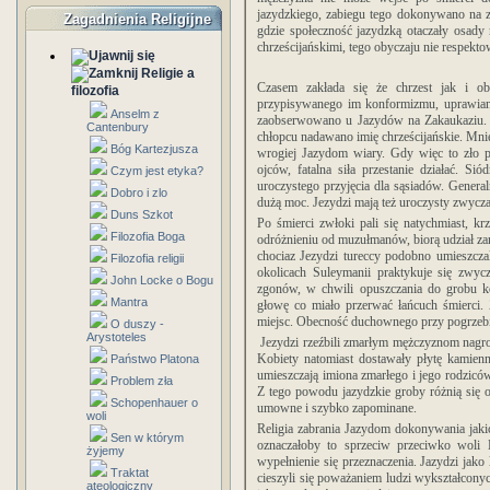
jazydzkiego, zabiegu tego dokonywano na zw
Zagadnienia Religijne
gdzie społeczność jazydzką otaczały osady
chrześcijańskimi, tego obyczaju nie respekt
Religie a
Czasem zakłada się że chrzest jak i ob
filozofia
przypisywanego im konformizmu, uprawian
Anselm z
zaobserwowano u Jazydów na Zakaukaziu. 
Cantenbury
chłopcu nadawano imię chrześcijańskie. Mnie
Bóg Kartezjusza
wrogiej Jazydom wiary. Gdy więc to zło p
ojców, fatalna siła przestanie działać. 
Czym jest etyka?
uroczystego przyjęcia dla sąsiadów. General
Dobro i zlo
dużą moc. Jezydzi mają też uroczysty zwycz
Duns Szkot
Po śmierci zwłoki pali się natychmiast, kr
Filozofia Boga
odróżnieniu od muzułmanów, biorą udział za
chociaz Jezydzi tureccy podobno umieszcza
Filozofia religii
okolicach Suleymanii praktykuje się zwycz
John Locke o Bogu
zgonów, w chwili opuszczania do grobu ko
Mantra
głowę co miało przerwać łańcuch śmierci.
miejsc. Obecność duchownego przy pogrzebi
O duszy -
Arystoteles
Jezydzi rzeźbili zmarłym mężczyznom nagrob
Kobiety natomiast dostawały płytę kamien
Państwo Platona
umieszczają imiona zmarłego i jego rodzicó
Problem zła
Z tego powodu jazydzkie groby różnią się 
Schopenhauer o
umowne i szybko zapominane.
woli
Religia zabrania Jazydom dokonywania jak
Sen w którym
oznaczałoby to sprzeciw przeciwko woli 
żyjemy
wypełnienie się przeznaczenia.
Jazydzi jako 
Traktat
cieszyli się poważaniem ludzi wykształconych 
ateologiczny