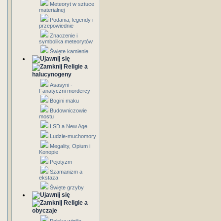
Meteoryt w sztuce
materialnej
Podania, legendy i
przepowiednie
Znaczenie i
symbolika meteorytów
Święte kamienie
Religie a
halucynogeny
Asasyni -
Fanatyczni mordercy
Bogini maku
Budowniczowie
mostu
LSD a New Age
Ludzie-muchomory
Megality, Opium i
Konopie
Pejotyzm
Szamanizm a
ekstaza
Święte grzyby
Religie a
obyczaje