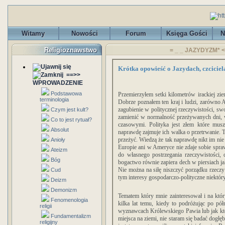
Witamy
Nowości
Forum
Księga Gości
N
Religioznawstwo
= _ _ JAZYDYZM* <
Krótka opowieść o Jazydach, czciciel
==>>
WPROWADZENIE
Podstawowa
Przemierzyłem setki kilometrów irackiej zi
terminologia
Dobrze poznałem ten kraj i ludzi, zarówno
zagubienie w politycznej rzeczywistości, swo
Czym jest kult?
zamienić w normalność przeżywanych dni, w
Co to jest rytuał?
czasowymi. Polityka jest złem które musz
Absolut
naprawdę zajmuje ich walka o przetrwanie. T
przeżyć. Wiedzą że tak naprawdę nikt im nie
Anioły
Europie ani w Ameryce nie zdaje sobie spraw
Ateizm
do własnego postrzegania rzeczywistości, d
Bóg
bogactwo równie zapiera dech w piersiach j
Nie można na siłę niszczyć porządku rzeczy
Cud
tym interesy gospodarczo-polityczne niektór
Deizm
Demonizm
Tematem który mnie zainteresował i na któr
Fenomenologia
kilka lat temu, kiedy to podróżując po p
religii
wyznawcach Królewskiego Pawia lub jak kto 
Fundamentalizm
miejsca na ziemi, nie staram się badać dogłęb
religijny