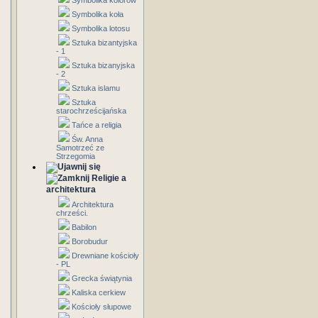
Symbolika kolorów
Symbolika koła
Symbolika lotosu
Sztuka bizantyjska
- 1
Sztuka bizanyjska
- 2
Sztuka islamu
Sztuka
starochrześcijańska
Tańce a religia
Św. Anna
Samotrzeć ze
Strzegomia
Religie a
architektura
Architektura
chrześci.
Babilon
Borobudur
Drewniane kościoły
- PL
Grecka świątynia
Kaliska cerkiew
Kościoły słupowe