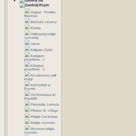
Rzym
August - Pontifex
Maximus
Boskość cesarzy
Eneida
Hellenizacji religii
rzymskiej
Janus
Kaligula i Żydzi
Kolegium
pontyfików - 1
Kolegium
pontyfików - 2
Kto pierwszy palił
księgi
Kult Kybele w
Rzymie
Od Romulusa do
Republiki
Parentalia, Lemuria
Pliniusz St. o Bogu
Religie Cesarstwa
Religie rzymskie
Wczesna religia
rzymska