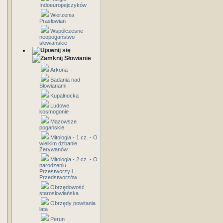
Indoeuropejczyków
Wierzenia
Prasłowian
Współczesne
neopogaństwo
słowiańskie
Słowianie
Arkona
Badania nad
Słowianami
Kupalnocka
Ludowe
kosmogonie
Mazowsze
pogańskie
Mitologia - 1 cz. - O
wielkim dzbanie
Zerywanów
Mitologia - 2 cz. - O
narodzeniu
Przestworzy i
Przedstworzów
Obrzędowość
starosłowiańska
Obrzędy powitania
lata
Perun