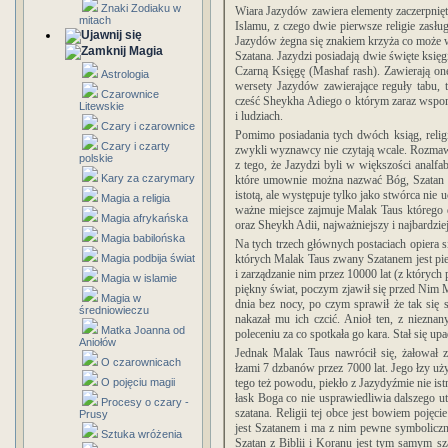
Znaki Zodiaku w
Wiara Jazydów zawiera elementy zaczerpnięt
mitach
Islamu, z czego dwie pierwsze religie zasłu
Jazydów żegna się znakiem krzyża co może 
Magia
Szatana. Jazydzi posiadają dwie święte księg
Czarną Księgę (Mashaf rash). Zawierają on
Astrologia
wersety Jazydów zawierające reguły tabu,
Czarownice
cześć Sheykha Adiego o którym zaraz wspom
Litewskie
i ludziach.
Czary i czarownice
Pomimo posiadania tych dwóch ksiąg, religi
Czary i czarty
zwykli wyznawcy nie czytają wcale. Rozmawia
polskie
z tego, że Jazydzi byli w większości analf
Kary za czarymary
które umownie można nazwać Bóg, Szatan i
istotą, ale występuje tylko jako stwórca ni
Magia a religia
ważne miejsce zajmuje Malak Taus którego d
Magia afrykańska
oraz Sheykh Adii, najważniejszy i najbardzie
Magia babilońska
Na tych trzech głównych postaciach opiera 
Magia podbija świat
których Malak Taus zwany Szatanem jest pier
i zarządzanie nim przez 10000 lat (z których
Magia w islamie
piękny świat, poczym zjawił się przed Nim M
Magia w
dnia bez nocy, po czym sprawił że tak się 
średniowieczu
nakazał mu ich czcić. Anioł ten, z niezn
Matka Joanna od
poleceniu za co spotkała go kara. S
tał się up
Aniołów
Jednak Malak Taus nawrócił się, żałował 
O czarownicach
łzami 7 dzbanów przez 7000 lat. Jego łzy uż
O pojęciu magii
tego też powodu, piekło z Jazydyźmie nie is
łask Boga co nie usprawiedliwia dalszego 
Procesy o czary -
szatana. Religii tej obce jest bowiem poję
Prusy
jest Szatanem i ma z nim pewne symboliczne
Sztuka wróżenia
Szatan z Biblii i Koranu jest tym samym s