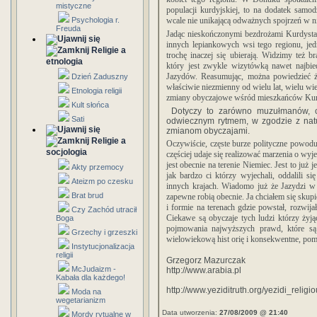
mistyczne
populacji kurdyjskiej, to na dodatek samod
Psychologia r.
wcale nie unikającą odważnych spojrzeń w n
Freuda
Jadąc nieskończonymi bezdrożami Kurdystan
innych lepiankowych wsi tego regionu, jed
Religie a
trochę inaczej się ubierają. Widzimy też b
etnologia
który jest zwykle wizytówką nawet najbie
Jazydów.
Reasumując, można powiedzieć że
Dzień Zaduszny
właściwie niezmienny od wielu lat, wielu wi
Etnologia religii
zmiany obyczajowe wśród mieszkańców Kur
Kult słońca
Dotyczy to zarówno muzułmanów, ch
Sati
odwiecznym rytmem, w zgodzie z natu
zmianom obyczajami.
Religie a
Oczywiście, częste burze polityczne powoduj
socjologia
częściej udaje się realizować marzenia o w
jest obecnie na terenie Niemiec. Jest to już
Akty przemocy
jak bardzo ci którzy wyjechali, oddalili si
Ateizm po czesku
innych krajach.
Wiadomo już że Jazydzi w 
Brat brud
zapewne robią obecnie. Ja chciałem się skup
i formie na terenach gdzie powstał, rozwija
Czy Zachód utracił
Ciekawe są obyczaje tych ludzi którzy żyj
Boga
pojmowania najwyższych prawd, które są
Grzechy i grzeszki
wielowiekową hist orię i konsekwentne, pomi
Instytucjonalizacja
religii
Grzegorz Mazurczak
McJudaizm -
http://www.arabia.pl
Kabała dla każdego!
http://www.yeziditruth.org/yezidi_religio
Moda na
wegetarianizm
Data utworzenia:
27/08/2009 @ 21:40
Mordy rytualne w