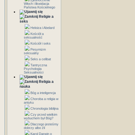
Zjednoczenie
Włoch i likwidacja
Państwa Kościelnego
Religie a
seks
Heloiza i Abelard
Kościół a
seksualność
Kościół i seks
Pesymizm
seksualny
Seks a celibat
Tantryczna
Psychologia
Seksualności
Religia a
nauka
Bóg a inteligencja
Choroba a religia w
antyku
Chronologia biblijna
Czy przed wielkim
wybuchem był Bóg?
Dlaczego jesteśmy
dobrzy albo źli
Karol Darwin o