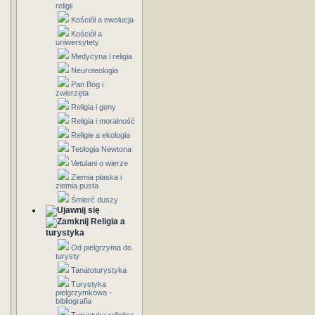
religii
Kościół a ewolucja
Kościół a
uniwersytety
Medycyna i religia
Neuroteologia
Pan Bóg i
zwierzęta
Religia i geny
Religia i moralność
Religie a ekologia
Teologia Newtona
Vetulani o wierze
Ziemia płaska i
ziemia pusta
Śmierć duszy
Religia a
turystyka
Od pielgrzyma do
turysty
Tanatoturystyka
Turystyka
pielgrzymkowa -
bibliografia