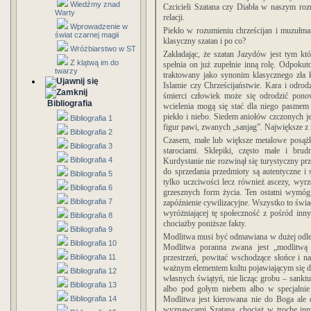
Wiedźmy znad
Czcicieli Szatana czy Diabła w naszym rozu
Warty
relacji.
Wprowadzenie w
Piekło w rozumieniu chrześcijan i muzułmanó
świat czarnej magii
klasyczny szatan i po co?
Wróżbiarstwo w ST
Zakładając, że szatan Jazydów jest tym kt
Z klątwą im do
spełnia on już zupełnie inną rolę. Odpok
twarzy
traktowany jako synonim klasycznego zła 
Islamie czy Chrześcijaństwie. Kara i odr
śmierci człowiek może się odrodzić ponow
Bibliografia
wcielenia mogą się stać dla niego pasmem r
piekło i niebo.
Siedem aniołów czczonych j
Bibliografia 1
figur pawi, zwanych „sanjag”. Największe z
Bibliografia 2
Czasem, małe lub większe metalowe posążk
Bibliografia 3
starociami. Sklepiki, często małe i br
Bibliografia 4
Kurdystanie nie rozwinął się turystyczny 
do sprzedania przedmioty są autentyczne i
Bibliografia 5
tylko uczciwości lecz również ascezy, wyrz
Bibliografia 6
grzesznych form życia. Ten ostatni wymóg o
Bibliografia 7
zapóźnienie cywilizacyjne. Wszystko to świ
wyróżniającej tę społeczność z pośród inn
Bibliografia 8
chociażby poniższe fakty.
Bibliografia 9
Modlitwa musi być odmawiana w dużej odleg
Bibliografia 10
Modlitwa poranna zwana jest „modlitwą
Bibliografia 11
przestrzeń, powitać wschodzące słońce i n
ważnym elementem kultu pojawiającym się d
Bibliografia 12
własnych świątyń, nie licząc grobu – sank
Bibliografia 13
albo pod gołym niebem albo w specjalnie
Bibliografia 14
Modlitwa jest kierowana nie do Boga ale 
wyznawcami Szatana, chociaż w trochę inn