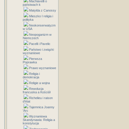
Machiavelli o
państwach k
Matylda z Canossy
Mieszko I religia i
polityka
Neokonserwatyzm
w USA
Neopoganizm w
Niemczech
Pacelli i Pavelic
Państwo i związki
wyznaniowe
Pierwsza
Poprawka
Prawo wyznaniowe
Religia i
demokracja
Religie a wojna
Rewolucja
francuska a Kościół
Richelieu i raison
d'état
Tajemnica Joanny
'Arc
Wyznaniowa
Skandynawia: Religia a
konstytucja