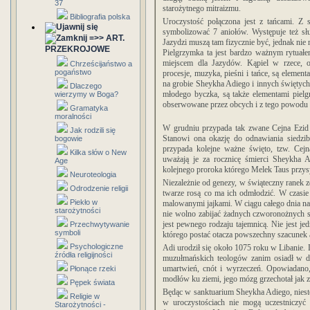
37
starożytnego mitraizmu.
Bibliografia polska
Uroczystość połączona jest z tańcami. Z 
symbolizować 7 aniołów. Występuje też sł
=>> ART.
Jazydzi muszą tam fizycznie być, jednak nie
PRZEKROJOWE
Pielgrzymka ta jest bardzo ważnym rytuał
miejscem dla Jazydów. Kąpiel w rzece, 
Chrześcijaństwo a
pogaństwo
procesje, muzyka, pieśni i tańce, są elemen
na grobie Sheykha Adiego i innych świętych
Dlaczego
młodego byczka, są także elementami pielg
wierzymy w Boga?
obserwowane przez obcych i z tego powodu z
Gramatyka
moralności
W grudniu przypada tak zwane Cejna Ezid c
Jak rodzili się
Stanowi ona okazję do odnawiania siedzib
bogowie
przypada kolejne ważne święto, tzw. Cejn
Kilka słów o New
uważają je za rocznicę śmierci Sheykha A
Age
kolejnego proroka którego Melek Taus przysy
Neuroteologia
Niezależnie od genezy, w świąteczny ranek 
Odrodzenie religii
twarze rosą co ma ich odmłodzić. W czasie 
Piekło w
malowanymi jajkami. W ciągu całego dnia na
starożytności
nie wolno zabijać żadnych czworonożnych 
jest pewnego rodzaju tajemnicą. Nie jest je
Przechwytywanie
symboli
którego postać otacza powszechny szacunek a
Psychologiczne
Adi urodził się około 1075 roku w Libanie
źródła religijności
muzułmańskich teologów zanim osiadł w do
umartwień, cnót i wyrzeczeń. Opowiadano,
Płonące rzeki
modłów ku ziemi, jego mózg grzechotał jak 
Pępek świata
Będąc w sanktuarium Sheykha Adiego, niestet
Religie w
w uroczystościach nie mogą uczestniczy
Starożytności -