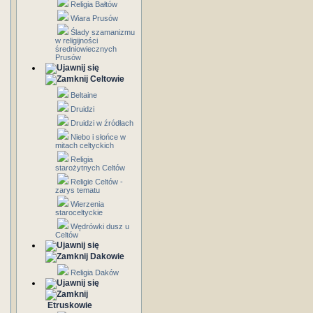
Religia Bałtów
Wiara Prusów
Ślady szamanizmu
w religijności
średniowiecznych
Prusów
Celtowie
Beltaine
Druidzi
Druidzi w źródłach
Niebo i słońce w
mitach celtyckich
Religia
starożytnych Celtów
Religie Celtów -
zarys tematu
Wierzenia
staroceltyckie
Wędrówki dusz u
Celtów
Dakowie
Religia Daków
Etruskowie