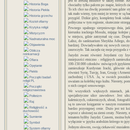
jest to zresztą możliwe w takiej formie. Re
Historia Boga
chociażby tylko palcem po mapie, których ci
To ich chce na chwilę przenieść tam gdzie sty
Historia Piekła
tak mało wiemy, tym mniej że tereny te są b
Historia grzechu
przygód. Dzikie góry, kompletny brak szlakó
Kozioł ofiarny
polityczna w tym regionie, skutecznie strzeg
Krytyka religii
Pewnego upalnego sierpniowego dnia, jadą
kierunku irackiego Mosulu, mijając kolejne
Mistycyzm
w miejscu, gdzie zatrzymał się czas. Dopie
Nadnaturalna moc
Lalisz, do sanktuarium Sheykha Adiego, do
Objawienia
bardziej. Dowiadywałem się nowych rzeczy 
zauroczyło. Tak zaczęła się moja przygoda 
Oblicza
reinkarnacji
Jazydzi zwani również Jezydami czy Izy
mniejszości etniczno - religijnych zamieszk
Ofiara
100-150.000 członków mówiących językiem 
Opętanie
zamieszkuje Kurdystan Iracki, głównie ok
Piekło
również Syrię, Turcję, Iran, Gruzję i Armen
zachodniej i USA. Ja, w swoich poszukiwa
Początki badań
religii PL
uważam za kolebkę tego kultu. Niestety, pom
o nich czegoś sensownego.
Początki
religioznawstwa
We wszystkich większych miastach, ja
specjalistyczne ulice zawodowe. Jest uli
Politeizm
kaletniczych, cukierniczych, ubrań, fotografó
Raj
są to zawsze księgarnie w naszym rozumien
Religijność a
bardzo przystępnej cenie. Dużo jest też k
duchowość
wprost z ułożonej na ziemi ceraty. Niestety, 
Sumienie
tematem byliby Jazydzi. Czasem, można było 
wyłącznie w języku arabskim którego to języ
Symbol
Jednym słowem, swoją ciekawość musiałem z
System ofiarny