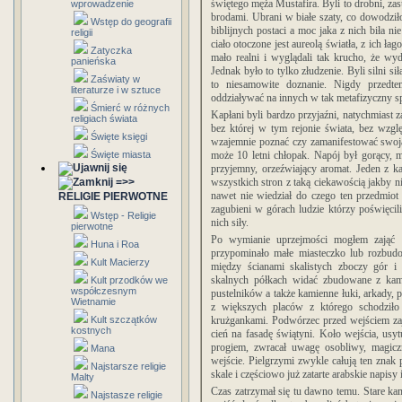
świętego męża Mustafira.
Byli to drobni, z
wprowadzenie
brodami. Ubrani w białe szaty, co dowodziło
Wstęp do geografii
biblijnych postaci a moc jaka z nich biła 
religii
ciało otoczone jest aureolą światła, z ich ł
Zatyczka
mało realni i wyglądali tak krucho, że wy
panieńska
Jednak było to tylko złudzenie. Byli silni 
Zaświaty w
to niesamowite doznanie. Nigdy przedte
literaturze i w sztuce
oddziaływać na innych w tak metafizyczny s
Śmierć w różnych
Kapłani byli bardzo przyjaźni, natychmiast z
religiach świata
bez której w tym rejonie świata, bez wzglę
Święte księgi
wzajemnie poznać czy zamanifestować swoją 
Święte miasta
może 10 letni chłopak. Napój był gorący, 
przyjemny, orzeźwiający aromat. Jeden z ka
=>>
wszystkich stron z taką ciekawością jakby n
nawet nie wiedział do czego ten przedmiot s
RELIGIE PIERWOTNE
zagubieni w górach ludzie którzy poświęcili
Wstęp - Religie
nich siły.
pierwotne
Po wymianie uprzejmości mogłem zająć s
Huna i Roa
przypominało małe miasteczko lub rozbudo
Kult Macierzy
między ścianami skalistych zboczy gór i
skalnych półkach widać zbudowane z kam
Kult przodków we
współczesnym
pustelników a także kamienne łuki, arkady, pl
Wietnamie
z większych placów z którego schodziło
Kult szczątków
krużgankami. Podwórzec przed wejściem z
kostnych
cień na fasadę świątyni. Koło wejścia, usy
progiem, zwracał uwagę osobliwy, magic
Mana
wejście. Pielgrzymi zwykle całują ten zn
Najstarsze religie
skale i częściowo już zatarte arabskie napisy 
Malty
Czas zatrzymał się tu dawno temu. Stare kam
Najstasze religie