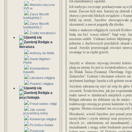
ich muzułmańscy sąsiedzi.
Wartości etyczne
Ich tradycja i zwyczaje przekazywane są wył
XVII w.
temat. Zawsze byli inni. Inaczej się ubierali
Zarys filozofii
obawę z powodu bliskich związków z Szata
buddyjskiej 1
lubili się stroić, Jazydów obowiązywała
Zarys filozofii
skromność a nawet pogardę dla zbytku.
buddyjskiej 2
Jedna z maksym religijnych czcicieli Królews
Źródło moralności
białą ma być wasza odzież” Stąd więc Jazy
noszenia ozdób. Unikano koloru błękitneg
Religie a
jednemu z duchownych jezydzkich ukazał s
literatura
zasad. Jezydzi przestrzegali również niezw
uważając to za ciężki grzech.
Anthony de Mello
Dante Alighieri -
Piekło
Jazydzi w ubiorze używają również koloru
plują na ziemię bo jest to świętokradztwo, 
Konstandinos
do Malak Tausa (Szatana). Określając Jego
Kawafis
Zmierzchu”. Golenie i obcinanie włosów nie
Literatura religijna
atrybutem każdego Jazyda a ich golenie uważ
Powieść religijna
Jezydom zabrania się myć od stóp do głów
czwartek. Środa bowiem, jak już wspomniałem
Religia a
toalet nawet w dzielnicach miejskich a pot
psychologia
Religia zabrania im zbliżania się do miejsc
Freud wobec religii
toaletowego stosują po prostu kamienie co b
regionu. Można zrozumieć ten zwyczaj jeśli 
Jak zostać
przywódcą sekty
Moralność, wśród Jazydów jest ponad przeci
raczej dobre i czyste intencje oraz przyzwy
Konwersja religijna
obcych (w odróżnieniu od muzułmanek) Za
Po końcu świata
muzułmanek i mogą sobie bezkarnie pozwal
Przeżycie
kobiet tego regionu. W Dohuku spotkałem