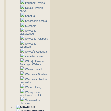
Pogański Łysiec
Religie Słowian -
zarys
Sobótka
Stworzenie świata
Słowianie
Słowianie -
ciekawostki
Słowianie Połabscy
Słowianie
Wschodni
Słowiańska dusza
Ukraiński Olimp
W kraju Peruna,
Swaroga i Welesa
Wieniec, wianki
Wierzenia Słowian
Wierzenia plemion
prapolskich
Wilcze plemię
Wodny świat
topielców i rusałek
Światowid ze
Zbrucza
Bałtowie