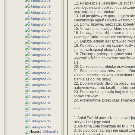
Bibliografia 15
12. Pospiesz się, jesteśmy już spóźn
Bibliografia 16
Jeśli będziesz w pobliżu, gdy zacznie
możemy się rozdrabniać".
Bibliografia 17
13. Lot pospieszył w góry, a ogień n
Bibliografia 18
Wiekuistego ogień i siarka wszystko b
14. Domy, drzewa, mężczyzn, kobiety
Bibliografia 19
15. A nawet niemowlęta, które nie mi
Bibliografia 20
16. I krowy, i cielaczki, i owce z ich ma
zwierzęta, które nawet nie wiedziały, 
Bibliografia 21
17. Lepsza jednak jest sprawiedliwoś
Bibliografia 22
18. Ku niebu uniósł się czarny, tłus
Bibliografia 23
ziemią wstrząsnął okropny krzyk
19. Złożony z tysięcy okrzyków bólu. 
Bibliografia 24
wyłowić wśród nich okrzyki radości 
Bibliografia 25
się.
20. Co zepsuło odrobinkę przyjemno
Bibliografia 26
21. Sodoma została zniszczona. I Gom
Bibliografia 27
została zniszczona wraz z miastami 
ziemią aż do litej skały.
Bibliografia 28
22. Dopiero wtedy Stwórca poczuł się
Bibliografia 29
nabrzmiewa ziarno fasolki hodowane
Bibliografia 30
23. Ponieważ z tą chwilą kraj stał si
sprawiedliwym.
Bibliografia 31
24. Przynajmniej przez czas stygnięci
Bibliografia 32
* * *
Bibliografia 33
Bibliografia 34
1. Anioł Pański powiedział Lotowi i je
Bibliografia 35
uczynił Lot i jego córki.
2. Ale żona Lota spojrzała do tyłu i n
Bibliografia 36
3. Gdy Lot obejrzał się i nie ujrzał żo
Bibliografia
koszyk z wałówką.