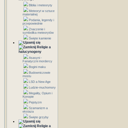
Biblia i meteoryty
Meteoryt w sztuce
materialnej
Podania, legendy i
przepowiednie
Znaczenie i
symbolika meteorytów
Święte kamienie
Religie a
halucynogeny
Asasyni -
Fanatyczni mordercy
Bogini maku
Budowniczowie
mostu
LSD a New Age
Ludzie-muchomory
Megality, Opium i
Konopie
Pejotyzm
Szamanizm a
ekstaza
Święte grzyby
Religie a