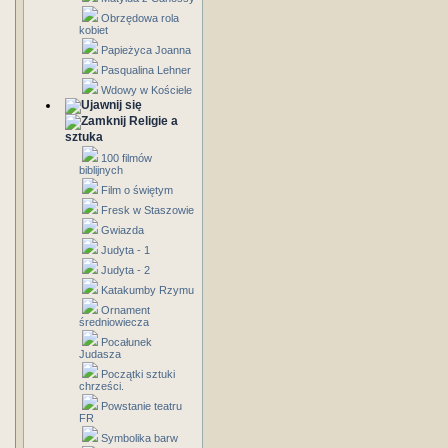
Obrzędowa rola
kobiet
Papieżyca Joanna
Pasqualina Lehner
Wdowy w Kościele
Religie a
sztuka
100 filmów
biblijnych
Film o świętym
Fresk w Staszowie
Gwiazda
Judyta - 1
Judyta - 2
Katakumby Rzymu
Ornament
średniowiecza
Pocałunek
Judasza
Początki sztuki
chrześci.
Powstanie teatru
FR
Symbolika barw