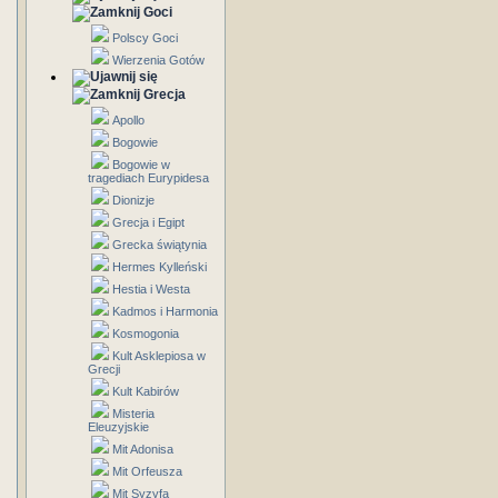
Goci
Polscy Goci
Wierzenia Gotów
Grecja
Apollo
Bogowie
Bogowie w
tragediach Eurypidesa
Dionizje
Grecja i Egipt
Grecka świątynia
Hermes Kylleński
Hestia i Westa
Kadmos i Harmonia
Kosmogonia
Kult Asklepiosa w
Grecji
Kult Kabirów
Misteria
Eleuzyjskie
Mit Adonisa
Mit Orfeusza
Mit Syzyfa