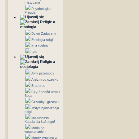
mistyczne
Psychologia r.
Freuda
Religie a
etnologia
Dzień Zaduszny
Etnologia religii
Kult słońca
Sati
Religie a
socjologia
Akty przemocy
Ateizm po czesku
Brat brud
Czy Zachód utracił
Boga
Grzechy i grzeszki
Instytucjonalizacja
religii
McJudaizm -
Kabała dla każdego!
Moda na
wegetarianizm
Mordy rytualne w