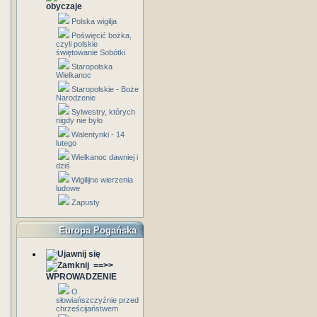
obyczaje
Polska wigilja
Poświęcić bożka,
czyli polskie
świętowanie Sobótki
Staropolska
Wielkanoc
Staropolskie - Boże
Narodzenie
Sylwestry, których
nigdy nie było
Walentynki - 14
lutego
Wielkanoc dawniej i
dziś
Wigilijne wierzenia
ludowe
Zapusty
Europa Pogańska
==>>
WPROWADZENIE
O
słowiańszczyźnie przed
chrześcijaństwem