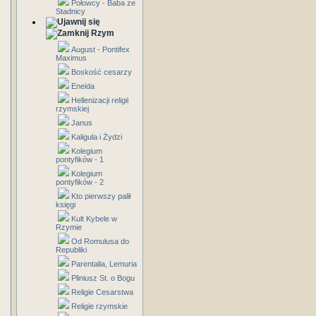
Połowcy - Baba ze
Stadnicy
Rzym
August - Pontifex
Maximus
Boskość cesarzy
Eneida
Hellenizacji religii
rzymskiej
Janus
Kaligula i Żydzi
Kolegium
pontyfików - 1
Kolegium
pontyfików - 2
Kto pierwszy palił
księgi
Kult Kybele w
Rzymie
Od Romulusa do
Republiki
Parentalia, Lemuria
Pliniusz St. o Bogu
Religie Cesarstwa
Religie rzymskie