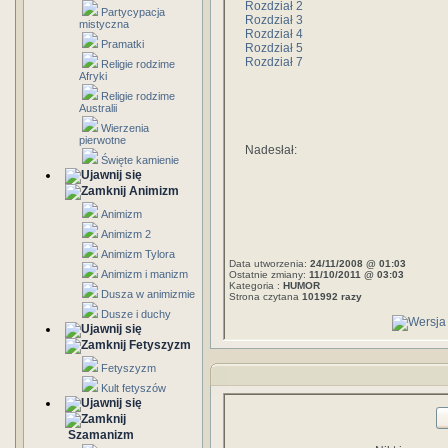
Rozdział 2
Partycypacja
Rozdział 3
mistyczna
Rozdział 4
Pramatki
Rozdział 5
Rozdział 7
Religie rodzime
Afryki
Religie rodzime
Australii
Wierzenia
pierwotne
Nadesłał:
Święte kamienie
Animizm
Animizm
Animizm 2
Animizm Tylora
Data utworzenia:
24/11/2008 @ 01:03
Animizm i manizm
Ostatnie zmiany:
11/10/2011 @ 03:03
Kategoria :
HUMOR
Dusza w animizmie
Strona czytana
101992 razy
Dusze i duchy
Fetyszyzm
Fetyszyzm
Kult fetyszów
Szamanizm