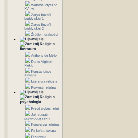
Wartości etyczne
XVII w.
Zarys filozofii
buddyjskiej 1
Zarys filozofii
buddyjskiej 2
Źródło moralności
Religie a
literatura
Anthony de Mello
Dante Alighieri -
Piekło
Konstandinos
Kawafis
Literatura religijna
Powieść religijna
Religia a
psychologia
Freud wobec religii
Jak zostać
przywódcą sekty
Konwersja religijna
Po końcu świata
Przeżycie