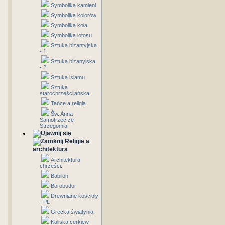
Symbolika kamieni
Symbolika kolorów
Symbolika koła
Symbolika lotosu
Sztuka bizantyjska
- 1
Sztuka bizanyjska
- 2
Sztuka islamu
Sztuka
starochrześcijańska
Tańce a religia
Św. Anna
Samotrzeć ze
Strzegomia
Religie a
architektura
Architektura
chrześci.
Babilon
Borobudur
Drewniane kościoły
- PL
Grecka świątynia
Kaliska cerkiew