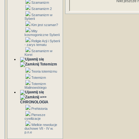
Nikt jeszcze 
Szamanizm
Szamanizm 2
Szamanizm w
Syberii
Kim jest szaman?
Mity
kosmogoniczne Syberii
Religie Azji i Syberii
- zarys tematu
Szamanizm w
Korei
Totemizm
Teoria totemizmu
Totemizm
Totemizm
Malinowskiego
=>>
CHRONOLOGIA
Prehistoria
Pierwsze
cywilizacje
Wielkie rewolucje
duchowe VII - IV w.
p.n.e