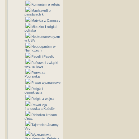
Komunizm a religia
Machiavelli o
państwach k
Matylda z Canossy
Mieszko I religia i
polityka
Neokonserwatyzm
w USA
Neopoganizm w
Niemczech
Pacelli i Pavelic
Państwo i związki
wyznaniowe
Pierwsza
Poprawka
Prawo wyznaniowe
Religia i
demokracja
Religie a wojna
Rewolucja
francuska a Kościół
Richelieu i raison
d'état
Tajemnica Joanny
'Arc
Wyznaniowa
Skandynawia: Religia a