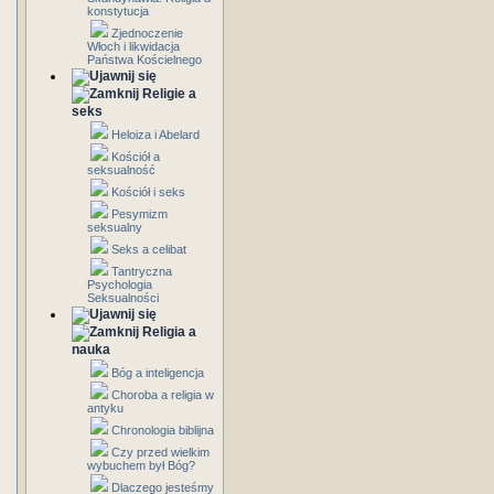
konstytucja
Zjednoczenie
Włoch i likwidacja
Państwa Kościelnego
Religie a
seks
Heloiza i Abelard
Kościół a
seksualność
Kościół i seks
Pesymizm
seksualny
Seks a celibat
Tantryczna
Psychologia
Seksualności
Religia a
nauka
Bóg a inteligencja
Choroba a religia w
antyku
Chronologia biblijna
Czy przed wielkim
wybuchem był Bóg?
Dlaczego jesteśmy