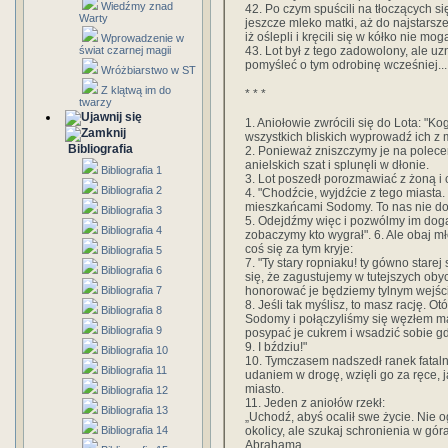
Wiedźmy znad
42. Po czym spuścili na tłoczących 
Warty
jeszcze mleko matki, aż do najstarsz
iż oślepli i kręcili się w kółko nie mo
Wprowadzenie w
43. Lot był z tego zadowolony, ale uz
świat czarnej magii
pomyśleć o tym odrobinę wcześniej...
Wróżbiarstwo w ST
Z klątwą im do
* * *
twarzy
1. Aniołowie zwrócili się do Lota: "Ko
wszystkich bliskich wyprowadź ich z 
Bibliografia
2. Ponieważ zniszczymy je na polecen
anielskich szat i splunęli w dłonie.
Bibliografia 1
3. Lot poszedł porozmawiać z żoną i 
Bibliografia 2
4. "Chodźcie, wyjdźcie z tego miasta
mieszkańcami Sodomy. To nas nie dot
Bibliografia 3
5. Odejdźmy więc i pozwólmy im doga
Bibliografia 4
zobaczymy kto wygrał". 6. Ale obaj młod
coś się za tym kryje:
Bibliografia 5
7. "Ty stary ropniaku! ty gówno stare
Bibliografia 6
się, że zagustujemy w tutejszych oby
honorować je będziemy tylnym wejśc
Bibliografia 7
8. Jeśli tak myślisz, to masz rację.
Bibliografia 8
Sodomy i połączyliśmy się węzłem mał
Bibliografia 9
posypać je cukrem i wsadzić sobie gd
9. I bździu!"
Bibliografia 10
10. Tymczasem nadszedł ranek fatalne
Bibliografia 11
udaniem w drogę, wzięli go za ręce, j
miasto.
Bibliografia 12
11. Jeden z aniołów rzekł:
Bibliografia 13
„Uchodź, abyś ocalił swe życie. Nie og
okolicy, ale szukaj schronienia w gór
Bibliografia 14
Abrahama.