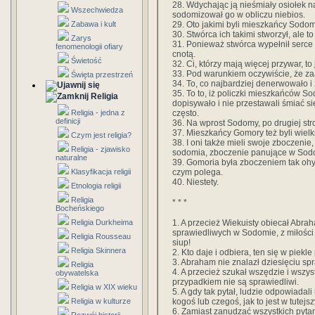
28. Wdychając ją nieśmiały osiołek na
Wszechwiedza
sodomizował go w obliczu niebios.
29. Oto jakimi byli mieszkańcy Sodom
Zabawa i kult
30. Stwórca ich takimi stworzył, ale 
Zarys
31. Ponieważ stwórca wypełnił serce 
fenomenologii ofiary
cnotą.
Świetość
32. Ci, którzy mają więcej przywar, to
33. Pod warunkiem oczywiście, że za
Święta przestrzeń
34. To, co najbardziej denerwowało i 
35. To to, iż policzki mieszkańców So
Religia
dopisywało i nie przestawali śmiać si
często.
Religia - jedna z
definicji
36. Na wprost Sodomy, po drugiej stro
37. Mieszkańcy Gomory też byli wielk
Czym jest religia?
38. I oni także mieli swoje zboczenie
Religia - zjawisko
sodomia, zboczenie panujące w Sodo
naturalne
39. Gomoria była zboczeniem tak ohy
czym polega.
Klasyfikacja religii
40. Niestety.
Etnologia religii
Religia
* * *
Bocheńskiego
1. A przecież Wiekuisty obiecał Abrah
Religia Durkheima
sprawiedliwych w Sodomie, z miłości
Religia Rousseau
siup!
Religia Skinnera
2. Kto daje i odbiera, ten się w piekle
3. Abraham nie znalazł dziesięciu s
Religia
4. A przecież szukał wszędzie i wszyst
obywatelska
przypadkiem nie są sprawiedliwi.
Religia w XIX wieku
5. A gdy tak pytał, ludzie odpowiadal
kogoś lub czegoś, jak to jest w tutej
Religia w kulturze
6. Zamiast zanudzać wszystkich pytani