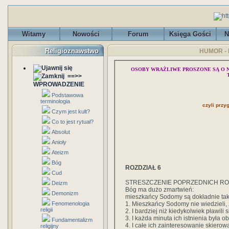
Witamy
Nowości
Forum
Księga Gości
N
Religioznawstwo
HUMOR - P
OSOBY WRAŻLIWE PROSZONE SĄ O 
==>>
WPROWADZENIE
Podstawowa
terminologia
czyli prz
Czym jest kult?
Co to jest rytuał?
Absolut
Anioły
Ateizm
Bóg
ROZDZIAŁ 6
Cud
STRESZCZENIE POPRZEDNICH RO
Deizm
Bóg ma dużo zmartwień:
Demonizm
mieszkańcy Sodomy są dokładnie tak 
1. Mieszkańcy Sodomy nie wiedzieli, 
Fenomenologia
religii
2. I bardziej niż kiedykolwiek pławili
3. I każda minuta ich istnienia była o
Fundamentalizm
4. I całe ich zainteresowanie skiero
religijny