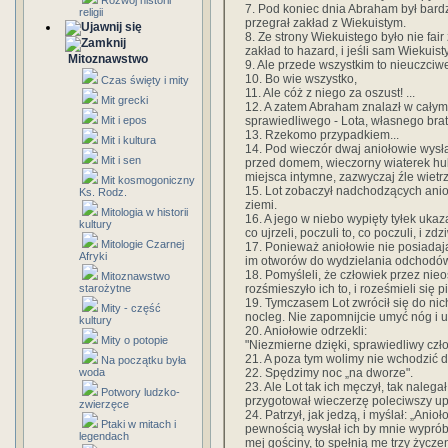
Rozwój historii
7. Pod koniec dnia Abraham był bardz
religii
przegrał zakład z Wiekuistym.
8. Ze strony Wiekuistego było nie fair
zakład to hazard, i jeśli sam Wiekuisty
Mitoznawstwo
9. Ale przede wszystkim to nieuczciwe
10. Bo wie wszystko,
Czas święty i mity
11. Ale cóż z niego za oszust! ...
Mit grecki
12. A zatem Abraham znalazł w całym
sprawiedliwego - Lota, własnego bra
Mit i epos
13. Rzekomo przypadkiem...
Mit i kultura
14. Pod wieczór dwaj aniołowie wysł
Mit i sen
przed domem, wieczorny wiaterek hulał
miejsca intymne, zazwyczaj źle wietrz
Mit kosmogoniczny
15. Lot zobaczył nadchodzących anioł
Ks. Rodz.
ziemi.
Mitologia w historii
16. A jego w niebo wypięty tyłek ukaza
kultury
co ujrzeli, poczuli to, co poczuli, i zd
Mitologie Czarnej
17. Ponieważ aniołowie nie posiadają
Afryki
im otworów do wydzielania odchodów, 
18. Pomyśleli, że człowiek przez nieo
Mitoznawstwo
rozśmieszyło ich to, i roześmieli si
starożytne
19. Tymczasem Lot zwrócił się do nic
Mity - część
nocleg. Nie zapomnijcie umyć nóg i u
kultury
20. Aniołowie odrzekli:
Mity o potopie
"Niezmierne dzięki, sprawiedliwy cz
21. A poza tym wolimy nie wchodzić d
Na początku była
22. Spędzimy noc „na dworze".
woda
23. Ale Lot tak ich męczył, tak nalega
Potwory ludzko-
przygotował wieczerzę poleciwszy upie
zwierzęce
24. Patrzył, jak jedzą, i myślał: „Ani
Ptaki w mitach i
pewnością wysłał ich by mnie wypróbo
legendach
mej gościny, to spełnią me trzy życze