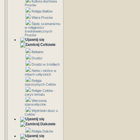
Kultura duchowa
Prusów
Religia Bałtów
Wiara Prusów
Ślady szamanizmu
w religijności
średniowiecznych
Prusów
Celtowie
Beltaine
Druidzi
Druidzi w źródłach
Niebo i słońce w
mitach celtyckich
Religia
starożytnych Celtów
Religie Celtów -
zarys tematu
Wierzenia
staroceltyckie
Wędrówki dusz u
Celtów
Dakowie
Religia Daków