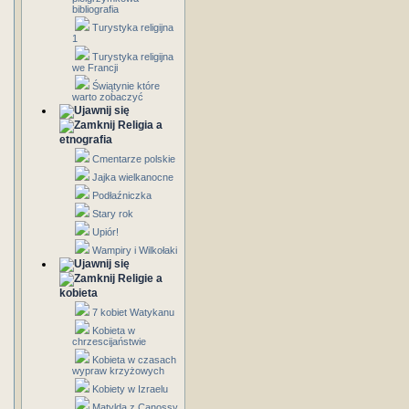
bibliografia
Turystyka religijna
1
Turystyka religijna
we Francji
Świątynie które
warto zobaczyć
Religia a
etnografia
Cmentarze polskie
Jajka wielkanocne
Podłaźniczka
Stary rok
Upiór!
Wampiry i Wilkołaki
Religie a
kobieta
7 kobiet Watykanu
Kobieta w
chrzescijaństwie
Kobieta w czasach
wypraw krzyżowych
Kobiety w Izraelu
Matylda z Canossy