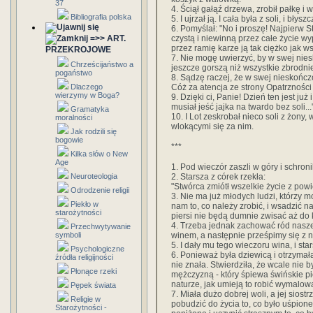
37
4. Ściął gałąź drzewa, zrobił pałkę i
Bibliografia polska
5. I ujrzał ją. I cała była z soli, i błys
6. Pomyślał: "No i proszę! Najpierw St
czystą i niewinną przez całe życie w
=>> ART.
przez ramię karze ją tak ciężko jak w
PRZEKROJOWE
7. Nie mogę uwierzyć, by w swej ni
Chrześcijaństwo a
jeszcze gorszą niż wszystkie zbrodn
pogaństwo
8. Sądzę raczej, że w swej nieskończ
Cóż za atencja ze strony Opatrzności
Dlaczego
wierzymy w Boga?
9. Dzięki ci, Panie! Dzień ten jest ju
musiał jeść jajka na twardo bez soli...
Gramatyka
10. I Lot zeskrobał nieco soli z żony,
moralności
wlokącymi się za nim.
Jak rodzili się
bogowie
***
Kilka słów o New
Age
1. Pod wieczór zaszli w góry i schronil
2. Starsza z córek rzekła:
Neuroteologia
"Stwórca zmiótł wszelkie życie z powi
Odrodzenie religii
3. Nie ma już młodych ludzi, którzy mo
Piekło w
nam to, co należy zrobić, i wsadzić 
starożytności
piersi nie będą dumnie zwisać aż do 
4. Trzeba jednak zachować ród nasze
Przechwytywanie
winem, a następnie prześpimy się z n
symboli
5. I dały mu tego wieczoru wina, i star
Psychologiczne
6. Ponieważ była dziewicą i otrzymał
źródła religijności
nie znała. Stwierdziła, że wcale nie 
Płonące rzeki
mężczyzną - który śpiewa świńskie pi
naturze, jak umieją to robić wymalow
Pępek świata
7. Miała dużo dobrej woli, a jej sios
Religie w
pobudzić do życia to, co było uśpione
Starożytności -