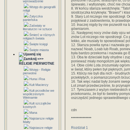
poniżone i uczynić strasznym to, co b
wprowadzenie
śpiewało, i wytrysnęło, choć nie chci
Wstęp do geografii
8. W końcu starsza westchnęła: "Tato!
religii
siostrzyczka krzyknęła: "Brawo!" i kla
9. Stary Lot niczego nie spostrzegł. 
Zatyczka
panieńska
pojękiwał z zadowolenia, to prawdo
10. Inaczej nigdy by nie pozwolił na 
Zaświaty w
gówniarom.
literaturze i w sztuce
11. Następnej nocy znów dały ojcu wi
Śmierć w różnych
znów Lot niczego nie spostrzegł. Co 
religiach świata
lekko, ale musiały to spowodować pch
Święte księgi
12. Starsza powiła syna i nazwała go
nazwać Noab, Loab lub Roab, poniewa
Święte miasta
była bardzo przekorna i nazwała go 
13. Oba te dzieciaki były ohydne i zupeł
=>>
ponieważ miały mongolizm jak większ
RELIGIE PIERWOTNE
14. Obie córki Lota zrozumiały ogrom 
w świat, który pełen był pięknych, jur
Wstęp - Religie
15. Którzy nie byli dla nich - brudnyc
pierwotne
przeklętych, o pomarszczonych brzuch
Huna i Roa
16. Tak więc nadal były żonami swego
Kult Macierzy
Lot zmarł przedwcześnie, to przynajm
17. Tymczasem z wyżyn niebieskich sp
Kult przodków we
przekonaniu, że był to świetny pomys
współczesnym
oszczędzić jednego sprawiedliwego 
Wietnamie
Kult szczątków
kostnych
cdn
Mana
**************
Najstarsze religie
Malty
Rozdział 1
Najstasze religie