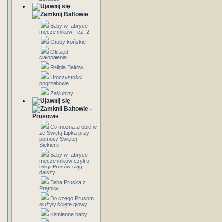
Bałtowie
Baby w fabryce
męczenników - cz. 2
Groby końskie
Obrzęd
ciałopalenia
Religia Bałtów
Uroczystości
pogrzebowe
Zaślubiny
Bałtowie -
Prusowie
Co można zrobić w
ze Świętą Lipką przy
pomocy Świętej
Siekierki
Baby w fabryce
męczenników czyli o
religii Prusów ciąg
dalszy
Baba Pruska z
Prątnicy
Do czego Prusom
służyły ścięte głowy
Kamienne baby