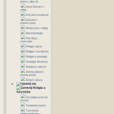
dobrzy albo źli
Karol Darwin o
religii
Kościół a ewolucja
Kościół a
uniwersytety
Medycyna i religia
Neuroteologia
Pan Bóg i
zwierzęta
Religia i geny
Religia i moralność
Religie a ekologia
Teologia Newtona
Vetulani o wierze
Ziemia płaska i
ziemia pusta
Śmierć duszy
Religia a
turystyka
Od pielgrzyma do
turysty
Tanatoturystyka
Turystyka
pielgrzymkowa -