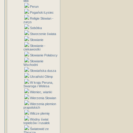
lata
Perun
Pogański Łysiec
Religie Słowian -
zarys
Sobótka
Stworzenie świata
Słowianie
Słowianie -
ciekawostki
Słowianie Połabscy
Słowianie
Wschodni
Słowiańska dusza
Ukraiński Olimp
W kraju Peruna,
Swaroga i Welesa
Wieniec, wianki
Wierzenia Słowian
Wierzenia plemion
prapolskich
Wilcze plemię
Wodny świat
topielców i rusałek
Światowid ze
Zbrucza