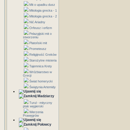
Mit o upadku dusz
Mitologia grecka - 1
Mitologia grecka - 2
Nić Ariadny
Orfeusz i orfizm
Pelazgijski mit o
stworzeniu
Platoński mit
Prometeusz
Religijność Greków
Starożytne misteria
Tajemnica Krety
Wróżbiarstwo w
Grecji
Świat homerycki
Świątynia Artemidy
Madziarzy
Turul - mityczny
ptak węgierski
Wierzenia
Prawęgrów
Połowcy