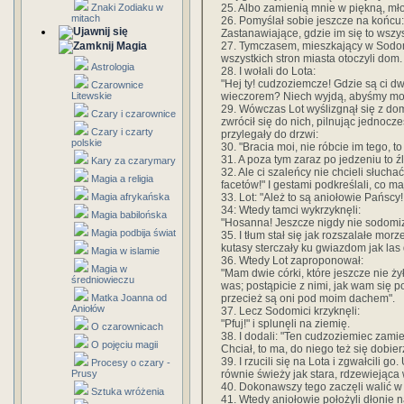
25. Albo zamienią mnie w piękną, mł
Znaki Zodiaku w
mitach
26. Pomyślał sobie jeszcze na końcu:
Zastanawiające, gdzie im się to wszys
27. Tymczasem, mieszkający w Sodom
Magia
wszystkich stron miasta otoczyli dom.
Astrologia
28. I wołali do Lota:
"Hej ty! cudzoziemcze! Gdzie są ci dwa
Czarownice
wieczorem? Niech wyjdą, abyśmy mog
Litewskie
29. Wówczas Lot wyślizgnął się z do
Czary i czarownice
zwrócił się do nich, pilnując jednocze
Czary i czarty
przylegały do drzwi:
polskie
30. "Bracia moi, nie róbcie im tego, 
31. A poza tym zaraz po jedzeniu to ź
Kary za czarymary
32. Ale ci szaleńcy nie chcieli słucha
Magia a religia
facetów!" I gestami podkreślali, co ma
33. Lot: "Ależ to są aniołowie Pańscy
Magia afrykańska
34: Wtedy tamci wykrzyknęli:
Magia babilońska
"Hosanna! Jeszcze nigdy nie sodomi
Magia podbija świat
35. I tłum stał się jak rozszalałe mor
kutasy sterczały ku gwiazdom jak las 
Magia w islamie
36. Wtedy Lot zaproponował:
Magia w
"Mam dwie córki, które jeszcze nie ż
średniowieczu
was; postąpicie z nimi, jak wam się p
przecież są oni pod moim dachem".
Matka Joanna od
Aniołów
37. Lecz Sodomici krzyknęli:
"Pfuj!" i splunęli na ziemię.
O czarownicach
38. I dodali: "Ten cudzoziemiec zamie
O pojęciu magii
Chciał, to ma, do niego też się dobie
39. I rzucili się na Lota i zgwałcili go
Procesy o czary -
równie świeży jak stara, rdzewiejąca 
Prusy
40. Dokonawszy tego zaczęli walić w 
Sztuka wróżenia
41. Wtedy aniołowie położyli dłonie n