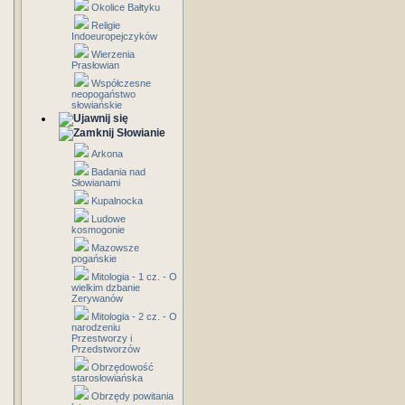
Okolice Bałtyku
Religie
Indoeuropejczyków
Wierzenia
Prasłowian
Współczesne
neopogaństwo
słowiańskie
Słowianie
Arkona
Badania nad
Słowianami
Kupalnocka
Ludowe
kosmogonie
Mazowsze
pogańskie
Mitologia - 1 cz. - O
wielkim dzbanie
Zerywanów
Mitologia - 2 cz. - O
narodzeniu
Przestworzy i
Przedstworzów
Obrzędowość
starosłowiańska
Obrzędy powitania