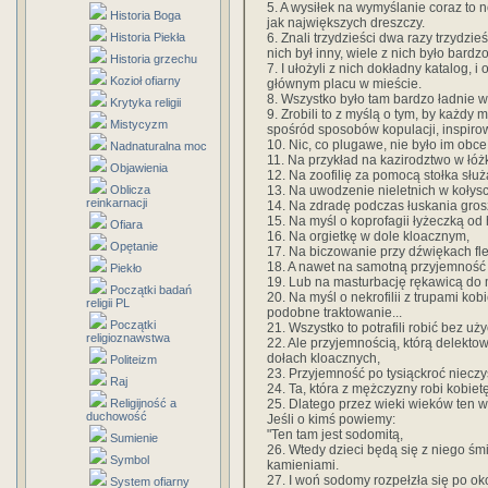
5. A wysiłek na wymyślanie coraz to
Historia Boga
jak największych dreszczy.
6. Znali trzydzieści dwa razy trzydz
Historia Piekła
nich był inny, wiele z nich było bardz
Historia grzechu
7. I ułożyli z nich dokładny katalog, i
Kozioł ofiarny
głównym placu w mieście.
8. Wszystko było tam bardzo ładnie 
Krytyka religii
9. Zrobili to z myślą o tym, by każdy
Mistycyzm
spośród sposobów kopulacji, inspiro
10. Nic, co plugawe, nie było im obce
Nadnaturalna moc
11. Na przykład na kazirodztwo w łó
Objawienia
12. Na zoofilię za pomocą stołka słu
13. Na uwodzenie nieletnich w kołysc
Oblicza
reinkarnacji
14. Na zdradę podczas łuskania gros
15. Na myśl o koprofagii łyżeczką od 
Ofiara
16. Na orgietkę w dole kloacznym,
Opętanie
17. Na biczowanie przy dźwiękach flet
18. A nawet na samotną przyjemność 
Piekło
19. Lub na masturbację rękawicą do 
Początki badań
20. Na myśl o nekrofilii z trupami ko
religii PL
podobne traktowanie...
Początki
21. Wszystko to potrafili robić bez uż
religioznawstwa
22. Ale przyjemnością, którą delektow
dołach kloacznych,
Politeizm
23. Przyjemność po tysiąckroć nieczy
Raj
24. Ta, która z mężczyzny robi kobiet
25. Dlatego przez wieki wieków ten 
Religijność a
duchowość
Jeśli o kimś powiemy:
"Ten tam jest sodomitą,
Sumienie
26. Wtedy dzieci będą się z niego ś
Symbol
kamieniami.
27. I woń sodomy rozpełzła się po okoli
System ofiarny