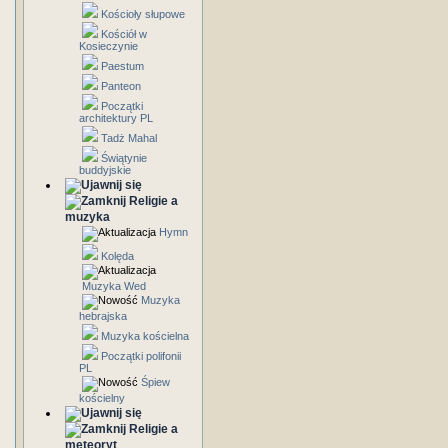
Kościoły słupowe
Kościół w
Kosieczynie
Paestum
Panteon
Początki
architektury PL
Tadż Mahal
Świątynie
buddyjskie
Religie a
muzyka
Hymn
Kolęda
Muzyka Wed
Muzyka
hebrajska
Muzyka kościelna
Początki polifonii
PL
Śpiew
kościelny
Religie a
meteoryt