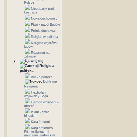
Polsce
Nieodparty urok
kastracji
Nowa duchowość
Piwo - napój Bogów
Policja duchowa
Religia i wspólnota
Religijne wędrówki
ludów
Różaniec na
zdrowie
Religie a
polityka
Boska polityka
Doktryna
Reagana
Hezbollah
wojownicy Boga
Historia wolności w
chrześ.
Islam kontra
hinduizm
Kara śmierci
Kara śmierci w
Piśmie Świętym i
nauczaniu katolickim