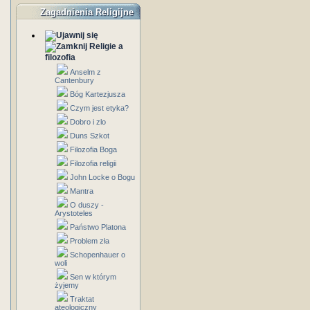
Zagadnienia Religijne
Religie a
filozofia
Anselm z
Cantenbury
Bóg Kartezjusza
Czym jest etyka?
Dobro i zlo
Duns Szkot
Filozofia Boga
Filozofia religii
John Locke o Bogu
Mantra
O duszy -
Arystoteles
Państwo Platona
Problem zła
Schopenhauer o
woli
Sen w którym
żyjemy
Traktat
ateologiczny