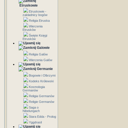
Etruskowie
Etruskowie -
zakładnicy bogów
Religia Etruska
Wierzenia
Etrusków
Święte Księgi
Etrusków
Galowie
Religia Galów
Wierzenia Galów
Germanie
Bogowie i Olbrzymi
Kodeks Królewski
Kosmologia
Germanów
Religia Germanów
Religie Germanów
Saga o
Nibelungach
Stara Edda - Prolog
Yggdrasil