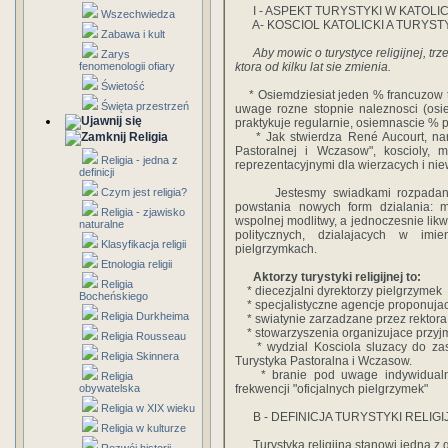
I - ASPEKT TURYSTYKI W KATOLI
Wszechwiedza
A- KOSCIOL KATOLICKI A TURYST
Zabawa i kult
Aby mowic o turystyce religijnej, trze
Zarys
fenomenologii ofiary
ktora od kilku lat sie zmienia.
Świetość
* Osiemdziesiat jeden % francuzow twi
Święta przestrzeń
uwage rozne stopnie naleznosci (osi
praktykuje regularnie, osiemnascie % p
Religia
* Jak stwierdza René Aucourt, naro
Pastoralnej i Wczasow", koscioly, 
Religia - jedna z
reprezentacyjnymi dla wierzacych i nie
definicji
Czym jest religia?
Jestesmy swiadkami rozpadania si
powstania nowych form dzialania: m
Religia - zjawisko
wspolnej modlitwy, a jednoczesnie lik
naturalne
politycznych, dzialajacych w imi
Klasyfikacja religii
pielgrzymkach.
Etnologia religii
Aktorzy turystyki religijnej to:
Religia
* diecezjalni dyrektorzy pielgrzymek
Bocheńskiego
* specjalistyczne agencje proponujace
Religia Durkheima
* swiatynie zarzadzane przez rektor
* stowarzyszenia organizujace przyjm
Religia Rousseau
* wydzial Kosciola sluzacy do zasp
Religia Skinnera
Turystyka Pastoralna i Wczasow.
* branie pod uwage indywidualny
Religia
obywatelska
frekwencji "oficjalnych pielgrzymek"
Religia w XIX wieku
B - DEFINICJA TURYSTYKI RELIGI
Religia w kulturze
Turystyka religijna stanowi jedna z gw