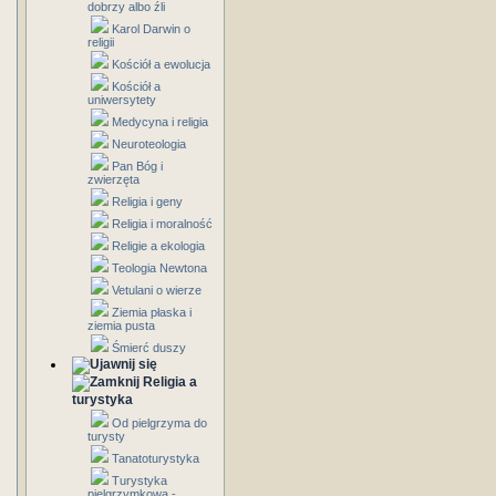
dobrzy albo źli
Karol Darwin o
religii
Kościół a ewolucja
Kościół a
uniwersytety
Medycyna i religia
Neuroteologia
Pan Bóg i
zwierzęta
Religia i geny
Religia i moralność
Religie a ekologia
Teologia Newtona
Vetulani o wierze
Ziemia płaska i
ziemia pusta
Śmierć duszy
Religia a
turystyka
Od pielgrzyma do
turysty
Tanatoturystyka
Turystyka
pielgrzymkowa -