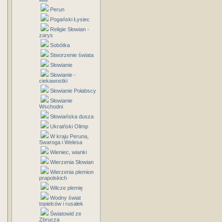
Perun
Pogański Łysiec
Religie Słowian -
zarys
Sobótka
Stworzenie świata
Słowianie
Słowianie -
ciekawostki
Słowianie Połabscy
Słowianie
Wschodni
Słowiańska dusza
Ukraiński Olimp
W kraju Peruna,
Swaroga i Welesa
Wieniec, wianki
Wierzenia Słowian
Wierzenia plemion
prapolskich
Wilcze plemię
Wodny świat
topielców i rusałek
Światowid ze
Zbrucza