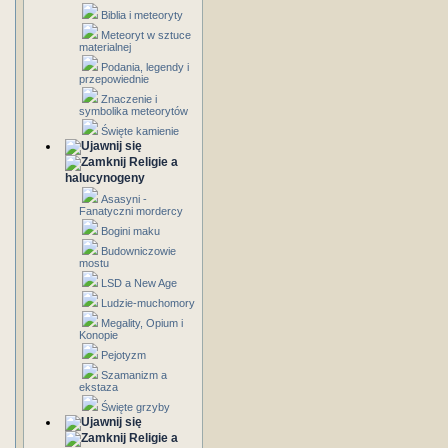
Biblia i meteoryty
Meteoryt w sztuce
materialnej
Podania, legendy i
przepowiednie
Znaczenie i
symbolika meteorytów
Święte kamienie
Religie a
halucynogeny
Asasyni -
Fanatyczni mordercy
Bogini maku
Budowniczowie
mostu
LSD a New Age
Ludzie-muchomory
Megality, Opium i
Konopie
Pejotyzm
Szamanizm a
ekstaza
Święte grzyby
Religie a