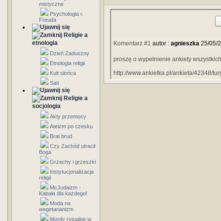
mistyczne
Psychologia r.
Freuda
Religie a
etnologia
Komentarz #1
autor :
agnieszka
25/05/
Dzień Zaduszny
proszę o wypełnienie ankiety wszystkic
Etnologia religii
http://www.ankietka.pl/ankieta/42348/tu
Kult słońca
Sati
Religie a
socjologia
Akty przemocy
Ateizm po czesku
Brat brud
Czy Zachód utracił
Boga
Grzechy i grzeszki
Instytucjonalizacja
religii
McJudaizm -
Kabała dla każdego!
Moda na
wegetarianizm
Mordy rytualne w