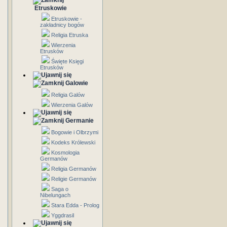
Etruskowie
Etruskowie -
zakładnicy bogów
Religia Etruska
Wierzenia
Etrusków
Święte Księgi
Etrusków
Galowie
Religia Galów
Wierzenia Galów
Germanie
Bogowie i Olbrzymi
Kodeks Królewski
Kosmologia
Germanów
Religia Germanów
Religie Germanów
Saga o
Nibelungach
Stara Edda - Prolog
Yggdrasil