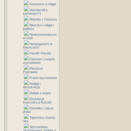
Komunizm a religia
Machiavelli o
państwach k
Matylda z Canossy
Mieszko I religia i
polityka
Neokonserwatyzm
w USA
Neopoganizm w
Niemczech
Pacelli i Pavelic
Państwo i związki
wyznaniowe
Pierwsza
Poprawka
Prawo wyznaniowe
Religia i
demokracja
Religie a wojna
Rewolucja
francuska a Kościół
Richelieu i raison
d'état
Tajemnica Joanny
'Arc
Wyznaniowa
Skandynawia: Religia a