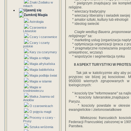
Znaki Zodiaku w
* pielgrzym znajdujacy sie kompletn
mitach
religijne.
* wierzacy tradycyjny
Magia
* wierzacy liberalny i swiadek swojej
* amator sztuki, kultury lub etnologii
Astrologia
* ideolog swiecki
Czarownice
Litewskie
Ciagle wedlug Bauera ,proponowane r
religijnego" sa:
Czary i czarownice
* marketing uslug (organizacja naplywu
Czary i czarty
* optymizacja organizacji (praca z prz
polskie
* pragmatyczne rozwiazania pogodzeni
Kary za czarymary
umiejetnosc, wczasy)
* wspolzycie i segmentacja rynku
Magia a religia
Magia afrykańska
II ASPEKT TURYSTYKI W PROTES
Magia babilońska
Tak jak w katolicyzmie aby aby pozna
Magia podbija świat
przyjrzec sie blizej jej kosciolowi. 
950000 wiernych zgrupowanych w g
Magia w islamie
toelogicznych:
Magia w
średniowieczu
* koscioly tzw "reformowane" sa najlic
Matka Joanna od
* koscioly luteranskie,znajdujace s
Aniołów
Paryzu.
* koscioly powstale w okresie Wi
O czarownicach
ewangielickie i zielonoswiatkowe
O pojęciu magii
Procesy o czary -
Wiekszosc francuskich kosciolow 
Prusy
Federacji Francuskiej zalozonej w 1905
Panstwa.
Sztuka wróżenia