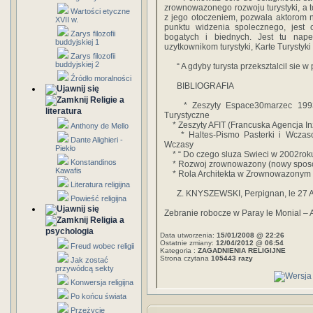
zrownowazonego rozwoju turystyki, a t
Wartości etyczne
z jego otoczeniem, pozwala aktorom na
XVII w.
punktu widzenia spolecznego, jest o
Zarys filozofii
bogatych i biednych. Jest tu na
buddyjskiej 1
uzytkownikom turystyki, Karte Turystyki 
Zarys filozofii
buddyjskiej 2
“ A gdyby turysta przeksztalcil sie w 
Źródło moralności
BIBLIOGRAFIA
Religie a
* Zeszyty Espace30marzec 1993 - 
literatura
Turystyczne
* Zeszyty AFIT (Francuska Agencja Inz
Anthony de Mello
* Haltes-Pismo Pasterki i Wczasow
Dante Alighieri -
Wczasy
Piekło
* “ Do czego sluza Swieci w 2002roku
Konstandinos
* Rozwoj zrownowazony (nowy sposob
Kawafis
* Rola Architekta w Zrownowazonym 
Literatura religijna
Z. KNYSZEWSKI, Perpignan, le 27 A
Powieść religijna
Zebranie robocze w Paray le Monial – As
Religia a
psychologia
Data utworzenia:
15/01/2008 @ 22:26
Ostatnie zmiany:
12/04/2012 @ 06:54
Freud wobec religii
Kategoria :
ZAGADNIENIA RELIGIJNE
Strona czytana
105443 razy
Jak zostać
przywódcą sekty
Konwersja religijna
Po końcu świata
Przeżycie