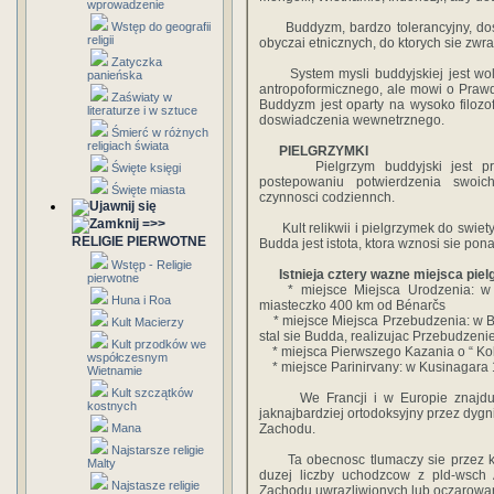
wprowadzenie
Wstęp do geografii
Buddyzm, bardzo tolerancyjny, dosto
religii
obyczai etnicznych, do ktorych sie zwr
Zatyczka
System mysli buddyjskiej jest woln
panieńska
antropoformicznego, ale mowi o Prawd
Zaświaty w
Buddyzm jest oparty na wysoko filozof
literaturze i w sztuce
doswiadczenia wewnetrznego.
Śmierć w różnych
religiach świata
PIELGRZYMKI
Pielgrzym buddyjski jest przed
Święte księgi
postepowaniu potwierdzenia swoic
Święte miasta
czynnosci codziennch.
=>>
Kult relikwii i pielgrzymek do swietyc
RELIGIE PIERWOTNE
Budda jest istota, ktora wznosi sie pon
Wstęp - Religie
Istnieja cztery wazne miejsca piel
pierwotne
* miejsce Miejsca Urodzenia: w K
Huna i Roa
miasteczko 400 km od Bénarčs
* miejsce Miejsca Przebudzenia: w B
Kult Macierzy
stal sie Budda, realizujac Przebudzeni
Kult przodków we
* miejsca Pierwszego Kazania o “ Kol
współczesnym
* miejsce Parinirvany: w Kusinagara 
Wietnamie
Kult szczątków
We Francji i w Europie znajduja 
kostnych
jaknajbardziej ortodoksyjny przez dygn
Mana
Zachodu.
Najstarsze religie
Ta obecnosc tlumaczy sie przez koni
Malty
duzej liczby uchodzcow z pld-wsch 
Najstasze religie
Zachodu uwrazliwionych lub oczarowa