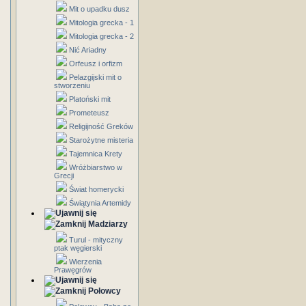
Mit o upadku dusz
Mitologia grecka - 1
Mitologia grecka - 2
Nić Ariadny
Orfeusz i orfizm
Pelazgijski mit o
stworzeniu
Platoński mit
Prometeusz
Religijność Greków
Starożytne misteria
Tajemnica Krety
Wróżbiarstwo w
Grecji
Świat homerycki
Świątynia Artemidy
Madziarzy
Turul - mityczny
ptak węgierski
Wierzenia
Prawęgrów
Połowcy