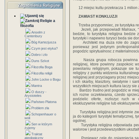
Zagadnienia Religijne
12 miejsc kultu przekracza 1 milion z
ZAMIAST KONKLUZJI
Religie a
Trzeba przypomniec, ze turystyka relig
filozofia
Jezeli, jak przepowiadl Malraux, “ XX
Anselm z
bedzie, to turystyka religijna bedzi
Cantenbury
turystyki i napewno turysci beda sie doma
Bóg Kartezjusza
Architekt ma duza role do zagrani
poniewaz jest jedynym profesjonali
Czym jest etyka?
pogodzic spirytualnosc z materialnosci
Dobro i zlo
Nasza grupa robocza powinna objac
Duns Szkot
religijnej, ktore powinny zaspokoic w
Filozofia Boga
powolaniu religijnym, pokazuje sie tu
religijny z punktu widzenia kulturalne
Filozofia religii
religijnej jest przyciagany przez miej
John Locke o Bogu
i ich skarby, klasztory, swiatynie i sa
Mantra
wszystkich miejscach kultura laczy sie 
Bardzo trudno jest pogodzic w miejs
O duszy -
ich rozne oczekiwania, czesto sprzec
Arystoteles
podzielic oferte, rozlozyc ruch w
Państwo Platona
ekskluzywnie religijne lub ekskluzywni
Problem zła
Turystyka religijna jest intymnie zw
Schopenhauer o
ja do kategorii turystyki tematycznej,
woli
ogolnej.
Sen w którym
Turystyka religijna odpowiada pewn
żyjemy
walorow i jest przedewszystkim ukszta
Traktat
ateologiczny
Poniewaz cele do osiagniecia sa ja