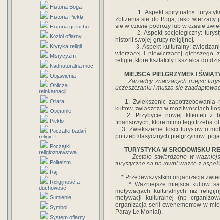
Historia Boga
1. Aspekt spirytualny: turystyka r
Historia Piekła
zblizenia sie do Boga, jako wierzacy 
sie w czasie podrozy lub w czasie zwie
Historia grzechu
2. Aspekt socjologiczny: turystyka
Kozioł ofiarny
historii swojej grupy religijnej.
Krytyka religii
3. Aspekt kulturalny: zwiedzanie o
wierzacej i niewierzacej glebszego 
Mistycyzm
religie, ktore ksztalcily i ksztalca do d
Nadnaturalna moc
MIEJSCA PIELGRZYMEK I ŚWIĄT
Objawienia
Zarzadcy znaczacych miejsc turys
Oblicza
uczeszczaniu i musza sie zaadaptowac 
reinkarnacji
Ofiara
1. Zwiekszenie zapotrzebowania ma
kultow, zwlaszcza w mozliwosciach ilosc
Opętanie
2. Przybycie nowej klienteli z b
Piekło
finansowych, ktore mimo tego trzeba ob
3. Zwiekszenie ilosci turystow o moty
Początki badań
potrzeb klasycznych pielgrzymow: poja
religii PL
Początki
TURYSTYKA W SRODOWISKU RE
religioznawstwa
Zostalo stwierdzone w wazniejszych
Politeizm
turystyczne sa na rowni wazne z aspekt
Raj
* Przedewszystkim organizacja zwied
Religijność a
* Wazniejsze miejsca kultow sa c
duchowość
motywacjach kulturalnych niz religij
Sumienie
motywacji kulturalnej (np organizow
organizacja serii ewenementow w mies
Symbol
Paray Le Monial).
System ofiarny