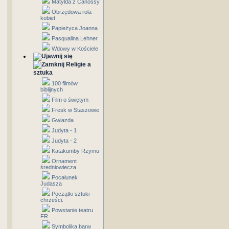
Matylda z Canossy
Obrzędowa rola
kobiet
Papieżyca Joanna
Pasqualina Lehner
Wdowy w Kościele
Religie a
sztuka
100 filmów
biblijnych
Film o świętym
Fresk w Staszowie
Gwiazda
Judyta - 1
Judyta - 2
Katakumby Rzymu
Ornament
średniowiecza
Pocałunek
Judasza
Początki sztuki
chrześci.
Powstanie teatru
FR
Symbolika barw