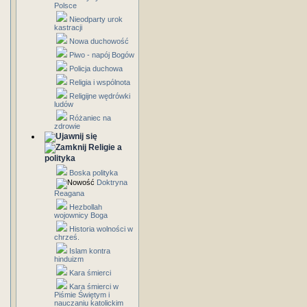
Polsce
Nieodparty urok
kastracji
Nowa duchowość
Piwo - napój Bogów
Policja duchowa
Religia i wspólnota
Religijne wędrówki
ludów
Różaniec na
zdrowie
Religie a
polityka
Boska polityka
Doktryna
Reagana
Hezbollah
wojownicy Boga
Historia wolności w
chrześ.
Islam kontra
hinduizm
Kara śmierci
Kara śmierci w
Piśmie Świętym i
nauczaniu katolickim