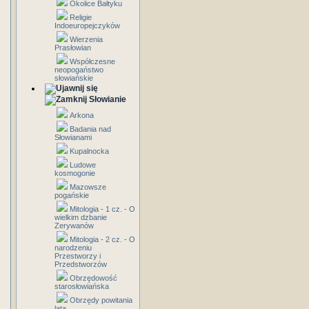
Okolice Bałtyku
Religie
Indoeuropejczyków
Wierzenia
Prasłowian
Współczesne
neopogaństwo
słowiańskie
Słowianie
Arkona
Badania nad
Słowianami
Kupalnocka
Ludowe
kosmogonie
Mazowsze
pogańskie
Mitologia - 1 cz. - O
wielkim dzbanie
Zerywanów
Mitologia - 2 cz. - O
narodzeniu
Przestworzy i
Przedstworzów
Obrzędowość
starosłowiańska
Obrzędy powitania
lata