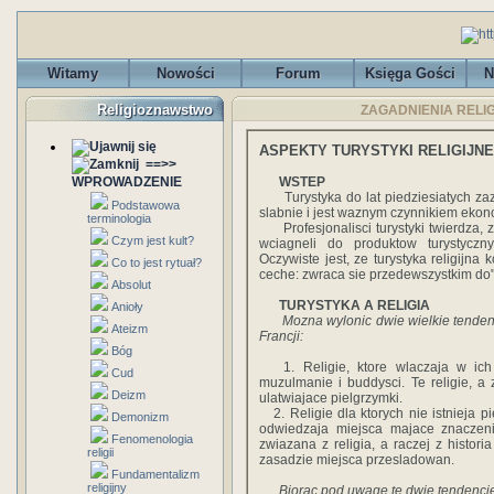
Witamy
Nowości
Forum
Księga Gości
N
Religioznawstwo
ZAGADNIENIA RELIGIJN
ASPEKTY TURYSTYKI RELIGIJNE
==>>
WPROWADZENIE
WSTEP
Turystyka do lat piedziesiatych zazn
Podstawowa
slabnie i jest waznym czynnikiem ekon
terminologia
Profesjonalisci turystyki twierdza, ze
Czym jest kult?
wciagneli do produktow turystycznyc
Oczywiste jest, ze turystyka religijna
Co to jest rytuał?
ceche: zwraca sie przedewszystkim do"
Absolut
TURYSTYKA A RELIGIA
Anioły
Mozna wylonic dwie wielkie tenden
Ateizm
Francji:
Bóg
1. Religie, ktore wlaczaja w ich ob
Cud
muzulmanie i buddysci. Te religie, a 
Deizm
ulatwiajace pielgrzymki.
2. Religie dla ktorych nie istnieja p
Demonizm
odwiedzaja miejsca majace znaczenie
Fenomenologia
zwiazana z religia, a raczej z histori
religii
zasadzie miejsca przesladowan.
Fundamentalizm
religijny
Biorac pod uwage te dwie tendencje, 