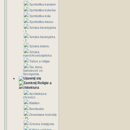
Symbolika kamieni
Symbolika kolorów
Symbolika koła
Symbolika lotosu
Sztuka bizantyjska
- 1
Sztuka bizanyjska
- 2
Sztuka islamu
Sztuka
starochrześcijańska
Tańce a religia
Św. Anna
Samotrzeć ze
Strzegomia
Religie a
architektura
Architektura
chrześci.
Babilon
Borobudur
Drewniane kościoły
- PL
Grecka świątynia
Kaliska cerkiew