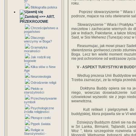
37
roku.
Bibliografia polska
Poprzez stowarzyszenie “ Wiara i P
podroze, majace na celu otwieranie sal
=>> ART.
PRZEKROJOWE
Stowarzyszenie “ Wiara i Praktyka ”
Chrześcijaństwo a
meczetow i zachecanie wiernych do dl
pogaństwo
jak w Indiach, Pakistanie, a takze bliz
Said, w Sisi Meherez (Tunezja) oraz w
Dlaczego
wierzymy w Boga?
Reasumujac, jak mowi pisarz Sadek S
Gramatyka
stwierdzenia gorliwosci,czesto zdumie
moralności
Boga. Lecz ten wielki moment muzulma
Jak rodzili się
nie jest ochronione od wstrzasow zycia..
bogowie
Kilka słów o New
V - ASPEKT TURYSTYKI W BUDD
Age
Wedlug prezesa Unii Buddystow we Fr
Neuroteologia
Trzeba zaznaczyc, ze ta religia przeds
Odrodzenie religii
Doktryna Buddy opiera sie na jedyn
Piekło w
starożytności
niego, wowczas doswiadczenie ludz
czlowiekowi wyzwolic sie z jego nied
Przechwytywanie
wewnetrzna.
symboli
Psychologiczne
Kult relikwii i pielgrzymek do swi
źródła religijności
buddyjskiej, ktora pojawila sie w VI wi
Płonące rzeki
Dzisiejszy Buddyzm dzieli sie na dw
Pępek świata
w Sri Lanka, Birmanii, Tajlandii, La
Religie w
Woz ”, ktora szczegolnie rozwinela 
Starożytności -
Mongolii, Wietnamie, Indonezji, aby do