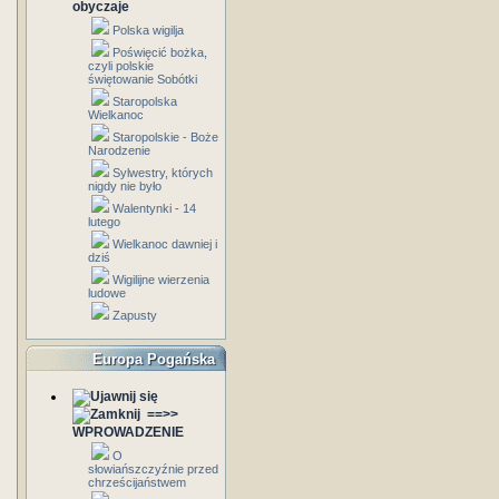
obyczaje
Polska wigilja
Poświęcić bożka,
czyli polskie
świętowanie Sobótki
Staropolska
Wielkanoc
Staropolskie - Boże
Narodzenie
Sylwestry, których
nigdy nie było
Walentynki - 14
lutego
Wielkanoc dawniej i
dziś
Wigilijne wierzenia
ludowe
Zapusty
Europa Pogańska
==>>
WPROWADZENIE
O
słowiańszczyźnie przed
chrześcijaństwem