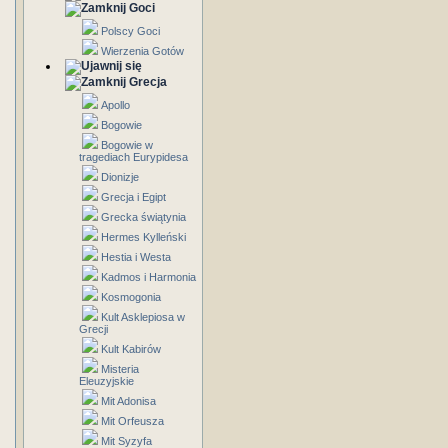
Goci
Polscy Goci
Wierzenia Gotów
Grecja
Apollo
Bogowie
Bogowie w
tragediach Eurypidesa
Dionizje
Grecja i Egipt
Grecka świątynia
Hermes Kylleński
Hestia i Westa
Kadmos i Harmonia
Kosmogonia
Kult Asklepiosa w
Grecji
Kult Kabirów
Misteria
Eleuzyjskie
Mit Adonisa
Mit Orfeusza
Mit Syzyfa