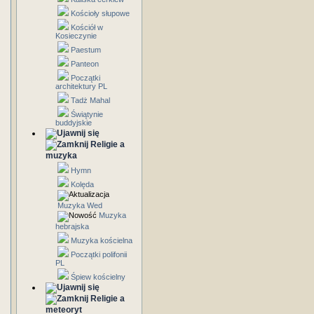
Kościoły słupowe
Kościół w
Kosieczynie
Paestum
Panteon
Początki
architektury PL
Tadż Mahal
Świątynie
buddyjskie
Religie a
muzyka
Hymn
Kolęda
Muzyka Wed
Muzyka
hebrajska
Muzyka kościelna
Początki polifonii
PL
Śpiew kościelny
Religie a
meteoryt