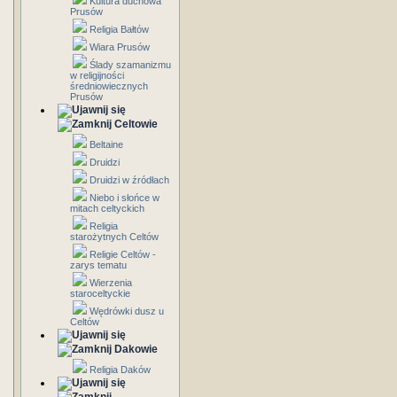
Kultura duchowa
Prusów
Religia Bałtów
Wiara Prusów
Ślady szamanizmu
w religijności
średniowiecznych
Prusów
Celtowie
Beltaine
Druidzi
Druidzi w źródłach
Niebo i słońce w
mitach celtyckich
Religia
starożytnych Celtów
Religie Celtów -
zarys tematu
Wierzenia
staroceltyckie
Wędrówki dusz u
Celtów
Dakowie
Religia Daków