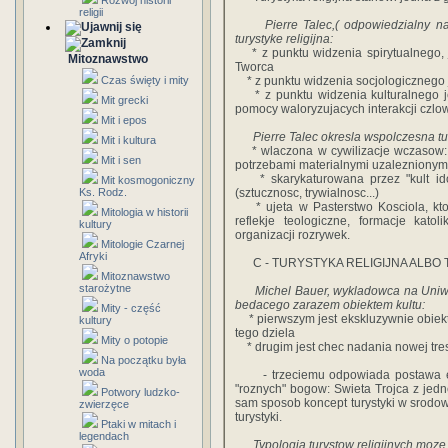
Rozwój historii
religii
Pierre Talec,( odpowiedzialny na Pa
turystyke religijna:
* z punktu widzenia spirytualnego, 
Mitoznawstwo
Tworca
Czas święty i mity
* z punktu widzenia socjologicznego jest
* z punktu widzenia kulturalnego je
Mit grecki
pomocy waloryzujacych interakcji czlo
Mit i epos
Pierre Talec okresla wspolczesna tury
Mit i kultura
* wlaczona w cywilizacje wczasow: p
Mit i sen
potrzebami materialnymi uzaleznionymi o
* skarykaturowana przez "kult idoli
Mit kosmogoniczny
Ks. Rodz.
(sztucznosc, trywialnosc...)
* ujeta w Pasterstwo Kosciola, ktor
Mitologia w historii
reflekje teologiczne, formacje kato
kultury
organizacji rozrywek.
Mitologie Czarnej
Afryki
C - TURYSTYKA RELIGIJNA ALBO 
Mitoznawstwo
starożytne
Michel Bauer, wykladowca na Uniwersy
bedacego zarazem obiektem kultu:
Mity - część
* pierwszym jest ekskluzywnie obiekt 
kultury
tego dziela
Mity o potopie
* drugim jest chec nadania nowej tres
Na początku była
woda
- trzeciemu odpowiada postawa ek
"roznych" bogow: Swieta Trojca z jednej
Potwory ludzko-
sam sposob koncept turystyki w srodowi
zwierzęce
turystyki.
Ptaki w mitach i
legendach
Typologia turystow religijnych moze 