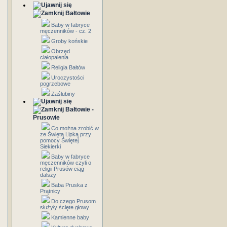
Bałtowie
Baby w fabryce
męczenników - cz. 2
Groby końskie
Obrzęd
ciałopalenia
Religia Bałtów
Uroczystości
pogrzebowe
Zaślubiny
Bałtowie -
Prusowie
Co można zrobić w
ze Świętą Lipką przy
pomocy Świętej
Siekierki
Baby w fabryce
męczenników czyli o
religii Prusów ciąg
dalszy
Baba Pruska z
Prątnicy
Do czego Prusom
służyły ścięte głowy
Kamienne baby