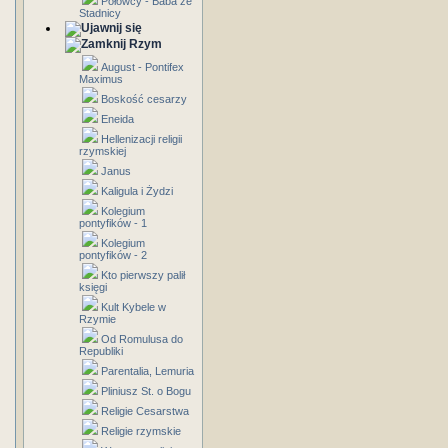
Połowcy - Baba ze
Stadnicy
Rzym
August - Pontifex
Maximus
Boskość cesarzy
Eneida
Hellenizacji religii
rzymskiej
Janus
Kaligula i Żydzi
Kolegium
pontyfików - 1
Kolegium
pontyfików - 2
Kto pierwszy palił
księgi
Kult Kybele w
Rzymie
Od Romulusa do
Republiki
Parentalia, Lemuria
Pliniusz St. o Bogu
Religie Cesarstwa
Religie rzymskie