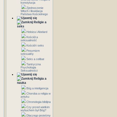
konstytucja
Zjednoczenie
Włoch i likwidacja
Państwa Kościelnego
Religie a
seks
Heloiza i Abelard
Kościół a
seksualność
Kościół i seks
Pesymizm
seksualny
Seks a celibat
Tantryczna
Psychologia
Seksualności
Religia a
nauka
Bóg a inteligencja
Choroba a religia w
antyku
Chronologia biblijna
Czy przed wielkim
wybuchem był Bóg?
Dlaczego jesteśmy