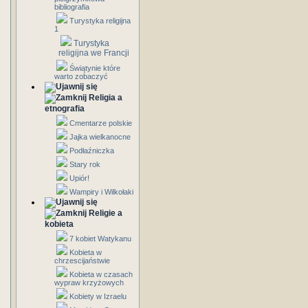
bibliografia
Turystyka religijna
1
Turystyka
religijna we Francji
Świątynie które
warto zobaczyć
Religia a
etnografia
Cmentarze polskie
Jajka wielkanocne
Podłaźniczka
Stary rok
Upiór!
Wampiry i Wilkołaki
Religie a
kobieta
7 kobiet Watykanu
Kobieta w
chrzescijaństwie
Kobieta w czasach
wypraw krzyżowych
Kobiety w Izraelu