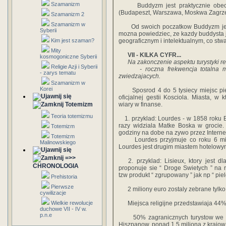
Szamanizm
Buddyzm jest praktycznie obecny 
(Budapeszt, Warszawa, Moskwa Zagrzeb
Szamanizm 2
Szamanizm w
Od swoich poczatkow Buddyzm jest m
Syberii
mozna powiedziec, ze kazdy buddysta je
Kim jest szaman?
geograficznym i intelektualnym, co stw
Mity
VII - KILKA CYFR...
kosmogoniczne Syberii
Na zakonczenie aspektu turystyki relig
Religie Azji i Syberii
- roczna frekwencja totalna miej
- zarys tematu
zwiedzajacych.
Szamanizm w
Korei
Sposrod 4 do 5 tysiecy miejsc pielg
oficjalnej gestii Kosciola. Miasta, w 
Totemizm
wiary w finanse.
Teoria totemizmu
1. przyklad: Lourdes - w 1858 roku 
razy widziala Matke Boska w grocie.
Totemizm
godziny na dobe na zywo przez Interne
Totemizm
Lourdes przyjmuje co roku 6 milio
Malinowskiego
Lourdes jest drugim miastem hotelowym 
=>>
2. przyklad: Lisieux, ktory jest d
CHRONOLOGIA
proponuje sie “ Droge Swietych ” na 
tzw produkt “ zgrupowany ” jak np “ pie
Prehistoria
Pierwsze
2 miliony euro zostaly zebrane tylko
cywilizacje
Wielkie rewolucje
Miejsca religijne przedstawiaja 44% c
duchowe VII - IV w.
p.n.e
50% zagranicznych turystow we Fran
Hiszpanow, ponad 1,5 miliona z krajow