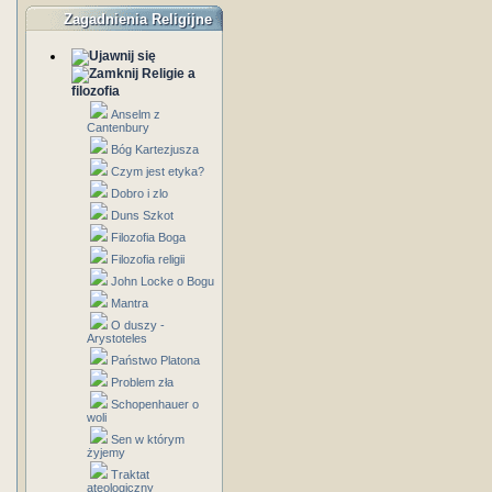
Zagadnienia Religijne
Religie a
filozofia
Anselm z
Cantenbury
Bóg Kartezjusza
Czym jest etyka?
Dobro i zlo
Duns Szkot
Filozofia Boga
Filozofia religii
John Locke o Bogu
Mantra
O duszy -
Arystoteles
Państwo Platona
Problem zła
Schopenhauer o
woli
Sen w którym
żyjemy
Traktat
ateologiczny