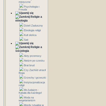
mistyczne
Psychologia r.
Freuda
Religie a
etnologia
Dzień Zaduszny
Etnologia religii
Kult słońca
Sati
Religie a
socjologia
Akty przemocy
Ateizm po czesku
Brat brud
Czy Zachód utracił
Boga
Grzechy i grzeszki
Instytucjonalizacja
religii
McJudaizm -
Kabała dla każdego!
Moda na
wegetarianizm
Mordy rytualne w