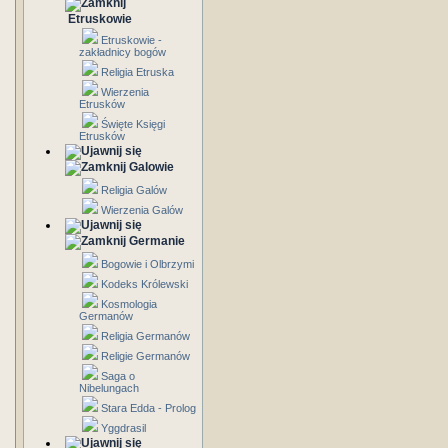
Etruskowie
Etruskowie -
zakładnicy bogów
Religia Etruska
Wierzenia
Etrusków
Święte Księgi
Etrusków
Galowie
Religia Galów
Wierzenia Galów
Germanie
Bogowie i Olbrzymi
Kodeks Królewski
Kosmologia
Germanów
Religia Germanów
Religie Germanów
Saga o
Nibelungach
Stara Edda - Prolog
Yggdrasil