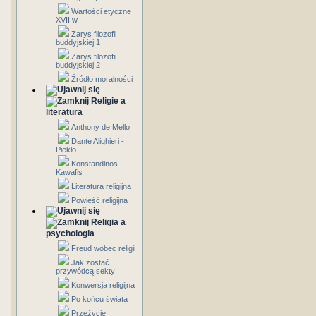
Wartości etyczne
XVII w.
Zarys filozofii
buddyjskiej 1
Zarys filozofii
buddyjskiej 2
Źródło moralności
Religie a
literatura
Anthony de Mello
Dante Alighieri -
Piekło
Konstandinos
Kawafis
Literatura religijna
Powieść religijna
Religia a
psychologia
Freud wobec religii
Jak zostać
przywódcą sekty
Konwersja religijna
Po końcu świata
Przeżycie