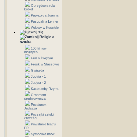
Obrzędowa rola
kobiet
Papieżyca Joanna
Pasqualina Lehner
Wdowy w Kościele
Religie a
sztuka
100 filmów
biblijnych
Film o świętym
Fresk w Staszowie
Gwiazda
Judyta - 1
Judyta - 2
Katakumby Rzymu
Ornament
średniowiecza
Pocałunek
Judasza
Początki sztuki
chrześci.
Powstanie teatru
FR
Symbolika barw