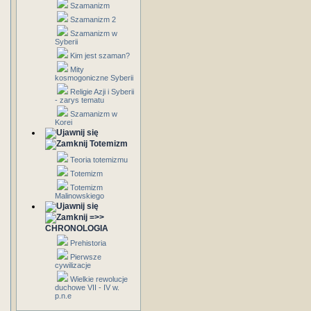
Szamanizm
Szamanizm 2
Szamanizm w
Syberii
Kim jest szaman?
Mity
kosmogoniczne Syberii
Religie Azji i Syberii
- zarys tematu
Szamanizm w
Korei
Totemizm
Teoria totemizmu
Totemizm
Totemizm
Malinowskiego
=>>
CHRONOLOGIA
Prehistoria
Pierwsze
cywilizacje
Wielkie rewolucje
duchowe VII - IV w.
p.n.e