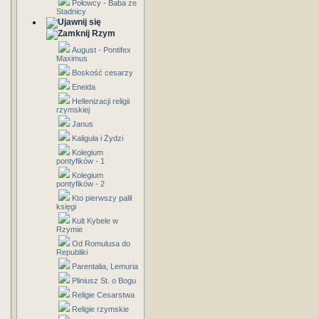
Połowcy - Baba ze
Stadnicy
Rzym
August - Pontifex
Maximus
Boskość cesarzy
Eneida
Hellenizacji religii
rzymskiej
Janus
Kaligula i Żydzi
Kolegium
pontyfików - 1
Kolegium
pontyfików - 2
Kto pierwszy palił
księgi
Kult Kybele w
Rzymie
Od Romulusa do
Republiki
Parentalia, Lemuria
Pliniusz St. o Bogu
Religie Cesarstwa
Religie rzymskie