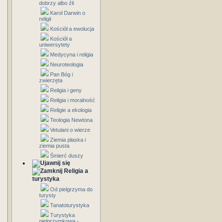
dobrzy albo źli
Karol Darwin o
religii
Kościół a ewolucja
Kościół a
uniwersytety
Medycyna i religia
Neuroteologia
Pan Bóg i
zwierzęta
Religia i geny
Religia i moralność
Religie a ekologia
Teologia Newtona
Vetulani o wierze
Ziemia płaska i
ziemia pusta
Śmierć duszy
Religia a
turystyka
Od pielgrzyma do
turysty
Tanatoturystyka
Turystyka
pielgrzymkowa -