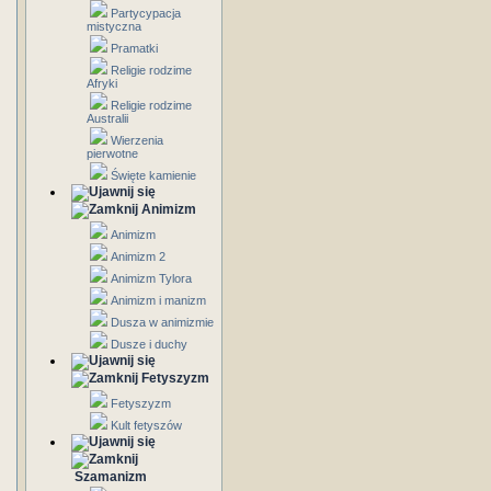
Partycypacja
mistyczna
Pramatki
Religie rodzime
Afryki
Religie rodzime
Australii
Wierzenia
pierwotne
Święte kamienie
Animizm
Animizm
Animizm 2
Animizm Tylora
Animizm i manizm
Dusza w animizmie
Dusze i duchy
Fetyszyzm
Fetyszyzm
Kult fetyszów
Szamanizm