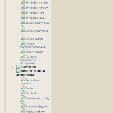
Symbolika kamieni
Symbolika kolorów
Symbolika koła
Symbolika lotosu
Sztuka bizantyjska
- 1
Sztuka bizanyjska
- 2
Sztuka islamu
Sztuka
starochrześcijańska
Tańce a religia
Św. Anna
Samotrzeć ze
Strzegomia
Religie a
architektura
Architektura
chrześci.
Babilon
Borobudur
Drewniane kościoły
- PL
Grecka świątynia
Kaliska cerkiew