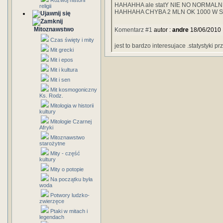
Rozwój historii
HAHAHHA ale statY NIE NO NORMAL
religii
HAHHAHA CHYBA 2 MLN OK 1000 W SA
Mitoznawstwo
Komentarz #1
autor :
andre
18/06/2010
Czas święty i mity
jest to bardzo interesujace .statystyki
Mit grecki
Mit i epos
Mit i kultura
Mit i sen
Mit kosmogoniczny
Ks. Rodz.
Mitologia w historii
kultury
Mitologie Czarnej
Afryki
Mitoznawstwo
starożytne
Mity - część
kultury
Mity o potopie
Na początku była
woda
Potwory ludzko-
zwierzęce
Ptaki w mitach i
legendach