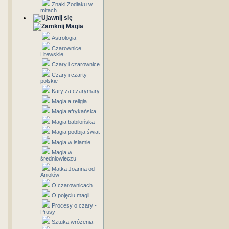
Znaki Zodiaku w
mitach
Magia
Astrologia
Czarownice
Litewskie
Czary i czarownice
Czary i czarty
polskie
Kary za czarymary
Magia a religia
Magia afrykańska
Magia babilońska
Magia podbija świat
Magia w islamie
Magia w
średniowieczu
Matka Joanna od
Aniołów
O czarownicach
O pojęciu magii
Procesy o czary -
Prusy
Sztuka wróżenia