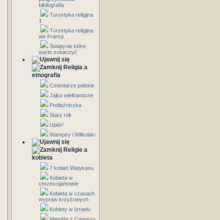
bibliografia
Turystyka religijna
1
Turystyka religijna
we Francji
Świątynie które
warto zobaczyć
Religia a
etnografia
Cmentarze polskie
Jajka wielkanocne
Podłaźniczka
Stary rok
Upiór!
Wampiry i Wilkołaki
Religie a
kobieta
7 kobiet Watykanu
Kobieta w
chrzescijaństwie
Kobieta w czasach
wypraw krzyżowych
Kobiety w Izraelu
Matylda z Canossy