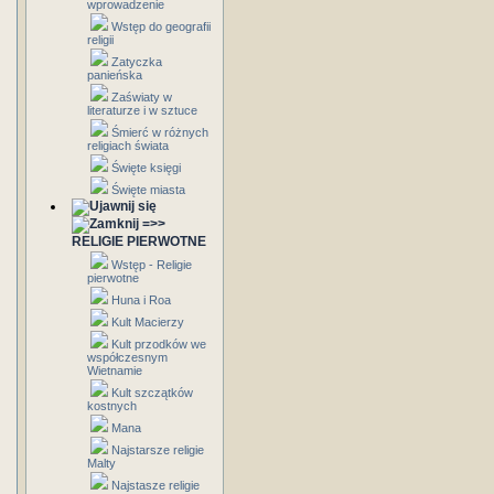
wprowadzenie
Wstęp do geografii
religii
Zatyczka
panieńska
Zaświaty w
literaturze i w sztuce
Śmierć w różnych
religiach świata
Święte księgi
Święte miasta
=>>
RELIGIE PIERWOTNE
Wstęp - Religie
pierwotne
Huna i Roa
Kult Macierzy
Kult przodków we
współczesnym
Wietnamie
Kult szczątków
kostnych
Mana
Najstarsze religie
Malty
Najstasze religie