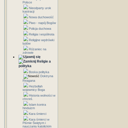
Polsce
Nieodparty urok
kastracji
Nowa duchowość
Piwo - napój Bogów
Policja duchowa
Religia i wspólnota
Religijne wędrówki
ludów
Różaniec na
zdrowie
Religie a
polityka
Boska polityka
Doktryna
Reagana
Hezbollah
wojownicy Boga
Historia wolności w
chrześ.
Islam kontra
hinduizm
Kara śmierci
Kara śmierci w
Piśmie Świętym i
nauczaniu katolickim