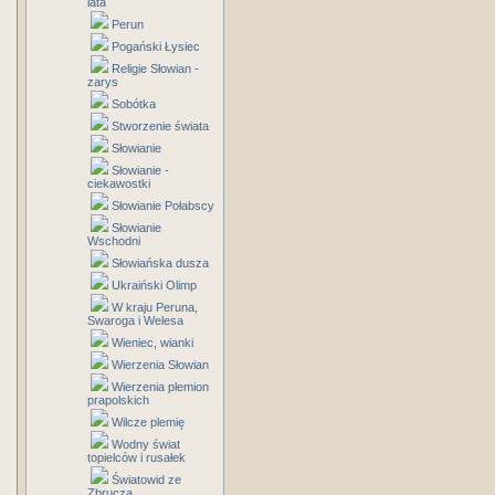
lata
Perun
Pogański Łysiec
Religie Słowian -
zarys
Sobótka
Stworzenie świata
Słowianie
Słowianie -
ciekawostki
Słowianie Połabscy
Słowianie
Wschodni
Słowiańska dusza
Ukraiński Olimp
W kraju Peruna,
Swaroga i Welesa
Wieniec, wianki
Wierzenia Słowian
Wierzenia plemion
prapolskich
Wilcze plemię
Wodny świat
topielców i rusałek
Światowid ze
Zbrucza