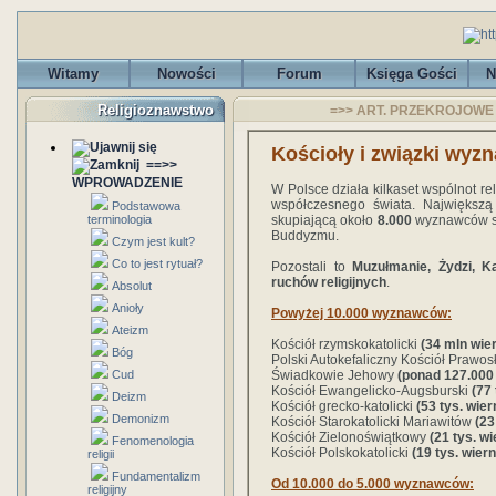
Witamy
Nowości
Forum
Księga Gości
N
Religioznawstwo
=>> ART. PRZEKROJOWE - 
Kościoły i związki wyz
==>>
WPROWADZENIE
W Polsce działa kilkaset wspólnot rel
współczesnego świata. Największ
Podstawowa
terminologia
skupiającą około
8.000
wyznawców s
Buddyzmu.
Czym jest kult?
Co to jest rytuał?
Pozostali to
Muzułmanie, Żydzi, Ka
ruchów religijnych
.
Absolut
Anioły
Powyżej 10.000 wyznawców:
Ateizm
Kościół rzymskokatolicki
(34 mln wie
Bóg
Polski Autokefaliczny Kościół Prawo
Cud
Świadkowie Jehowy
(ponad 127.000
Kościół Ewangelicko-Augsburski
(77
Deizm
Kościół grecko-katolicki
(53 tys. wie
Demonizm
Kościół Starokatolicki Mariawitów
(23
Kościół Zielonoświątkowy
(21 tys. w
Fenomenologia
Kościół Polskokatolicki
(19 tys. wier
religii
Fundamentalizm
Od 10.000 do 5.000 wyznawców:
religijny