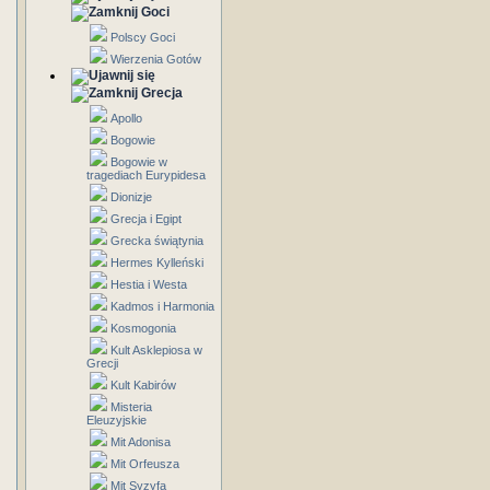
Goci
Polscy Goci
Wierzenia Gotów
Grecja
Apollo
Bogowie
Bogowie w
tragediach Eurypidesa
Dionizje
Grecja i Egipt
Grecka świątynia
Hermes Kylleński
Hestia i Westa
Kadmos i Harmonia
Kosmogonia
Kult Asklepiosa w
Grecji
Kult Kabirów
Misteria
Eleuzyjskie
Mit Adonisa
Mit Orfeusza
Mit Syzyfa