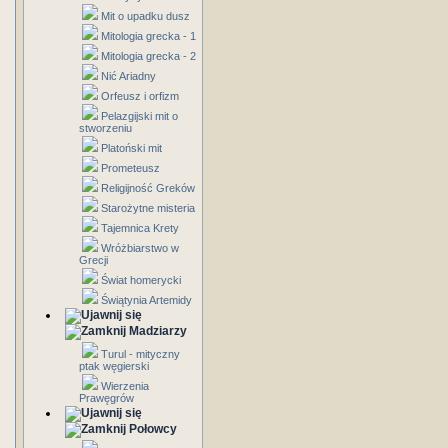
Mit o upadku dusz
Mitologia grecka - 1
Mitologia grecka - 2
Nić Ariadny
Orfeusz i orfizm
Pelazgijski mit o
stworzeniu
Platoński mit
Prometeusz
Religijność Greków
Starożytne misteria
Tajemnica Krety
Wróżbiarstwo w
Grecji
Świat homerycki
Świątynia Artemidy
Madziarzy
Turul - mityczny
ptak węgierski
Wierzenia
Prawęgrów
Połowcy