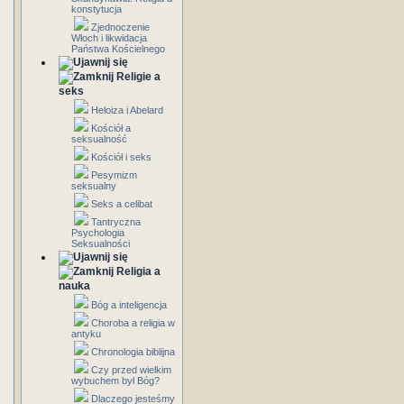
konstytucja
Zjednoczenie
Włoch i likwidacja
Państwa Kościelnego
Religie a
seks
Heloiza i Abelard
Kościół a
seksualność
Kościół i seks
Pesymizm
seksualny
Seks a celibat
Tantryczna
Psychologia
Seksualności
Religia a
nauka
Bóg a inteligencja
Choroba a religia w
antyku
Chronologia biblijna
Czy przed wielkim
wybuchem był Bóg?
Dlaczego jesteśmy