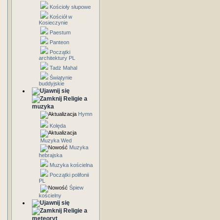
Kościoły słupowe
Kościół w
Kosieczynie
Paestum
Panteon
Początki
architektury PL
Tadż Mahal
Świątynie
buddyjskie
Religie a
muzyka
Hymn
Kolęda
Muzyka Wed
Muzyka
hebrajska
Muzyka kościelna
Początki polifonii
PL
Śpiew
kościelny
Religie a
meteoryt