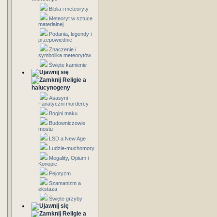
Biblia i meteoryty
Meteoryt w sztuce
materialnej
Podania, legendy i
przepowiednie
Znaczenie i
symbolika meteorytów
Święte kamienie
Religie a
halucynogeny
Asasyni -
Fanatyczni mordercy
Bogini maku
Budowniczowie
mostu
LSD a New Age
Ludzie-muchomory
Megality, Opium i
Konopie
Pejotyzm
Szamanizm a
ekstaza
Święte grzyby
Religie a