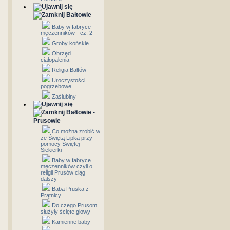
Bałtowie
Baby w fabryce
męczenników - cz. 2
Groby końskie
Obrzęd
ciałopalenia
Religia Bałtów
Uroczystości
pogrzebowe
Zaślubiny
Bałtowie -
Prusowie
Co można zrobić w
ze Świętą Lipką przy
pomocy Świętej
Siekierki
Baby w fabryce
męczenników czyli o
religii Prusów ciąg
dalszy
Baba Pruska z
Prątnicy
Do czego Prusom
służyły ścięte głowy
Kamienne baby