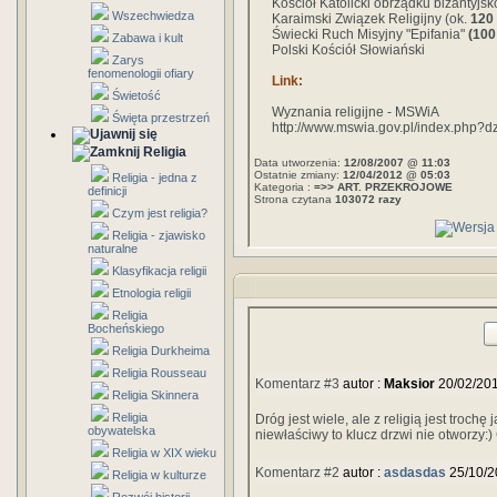
Kościół Katolicki obrządku bizantyjs
Wszechwiedza
Karaimski Związek Religijny (ok.
120
Świecki Ruch Misyjny "Epifania"
(100
Zabawa i kult
Polski Kościół Słowiański
Zarys
fenomenologii ofiary
Link:
Świetość
Wyznania religijne - MSWiA
Święta przestrzeń
http://www.mswia.gov.pl/index.php?
Religia
Data utworzenia:
12/08/2007 @ 11:03
Ostatnie zmiany:
12/04/2012 @ 05:03
Religia - jedna z
Kategoria :
=>> ART. PRZEKROJOWE
definicji
Strona czytana
103072 razy
Czym jest religia?
Religia - zjawisko
naturalne
Klasyfikacja religii
Etnologia religii
Religia
Bocheńskiego
Religia Durkheima
Religia Rousseau
Komentarz #3
autor :
Maksior
20/02/20
Religia Skinnera
Religia
Dróg jest wiele, ale z religią jest troch
obywatelska
niewłaściwy to klucz drzwi nie otworzy:)
Religia w XIX wieku
Komentarz #2
autor :
asdasdas
25/10/2
Religia w kulturze