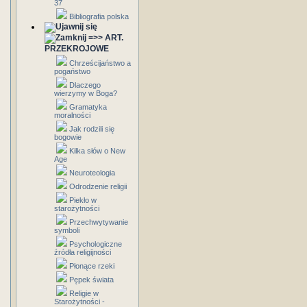
37
Bibliografia polska
=>> ART.
PRZEKROJOWE
Chrześcijaństwo a
pogaństwo
Dlaczego
wierzymy w Boga?
Gramatyka
moralności
Jak rodzili się
bogowie
Kilka słów o New
Age
Neuroteologia
Odrodzenie religii
Piekło w
starożytności
Przechwytywanie
symboli
Psychologiczne
źródła religijności
Płonące rzeki
Pępek świata
Religie w
Starożytności -