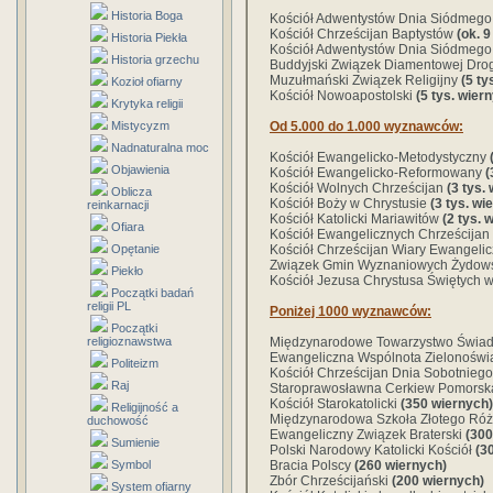
Historia Boga
Kościół Adwentystów Dnia Siódmego
Kościół Chrześcijan Baptystów
(ok. 9
Historia Piekła
Kościół Adwentystów Dnia Siódmeg
Historia grzechu
Buddyjski Związek Diamentowej Drog
Muzułmański Związek Religijny
(5 ty
Kozioł ofiarny
Kościół Nowoapostolski
(5 tys. wier
Krytyka religii
Mistycyzm
Od 5.000 do 1.000 wyznawców:
Nadnaturalna moc
Kościół Ewangelicko-Metodystyczny
Objawienia
Kościół Ewangelicko-Reformowany
(
Kościół Wolnych Chrześcijan
(3 tys.
Oblicza
Kościół Boży w Chrystusie
(3 tys. wi
reinkarnacji
Kościół Katolicki Mariawitów
(2 tys. 
Ofiara
Kościół Ewangelicznych Chrześcijan
Opętanie
Kościół Chrześcijan Wiary Ewangeli
Związek Gmin Wyznaniowych Żydow
Piekło
Kościół Jezusa Chrystusa Świętych 
Początki badań
religii PL
Poniżej 1000 wyznawców:
Początki
religioznawstwa
Międzynarodowe Towarzystwo Świa
Ewangeliczna Wspólnota Zielonośw
Politeizm
Kościół Chrześcijan Dnia Sobotniego
Raj
Staroprawosławna Cerkiew Pomors
Kościół Starokatolicki
(350 wiernych)
Religijność a
Międzynarodowa Szkoła Złotego Róż
duchowość
Ewangeliczny Związek Braterski
(300
Sumienie
Polski Narodowy Katolicki Kościół
(3
Symbol
Bracia Polscy
(260 wiernych)
Zbór Chrześcijański
(200 wiernych)
System ofiarny