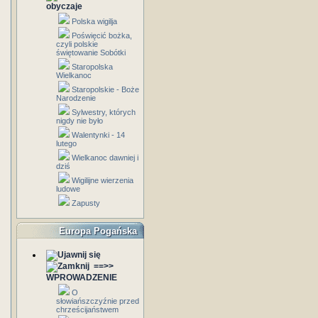
obyczaje
Polska wigilja
Poświęcić bożka,
czyli polskie
świętowanie Sobótki
Staropolska
Wielkanoc
Staropolskie - Boże
Narodzenie
Sylwestry, których
nigdy nie było
Walentynki - 14
lutego
Wielkanoc dawniej i
dziś
Wigilijne wierzenia
ludowe
Zapusty
Europa Pogańska
==>>
WPROWADZENIE
O
słowiańszczyźnie przed
chrześcijaństwem