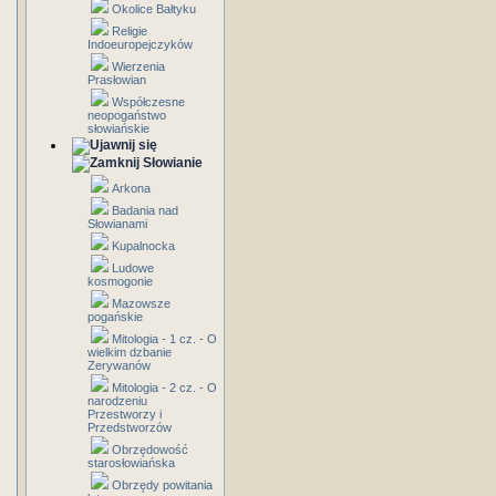
Okolice Bałtyku
Religie
Indoeuropejczyków
Wierzenia
Prasłowian
Współczesne
neopogaństwo
słowiańskie
Słowianie
Arkona
Badania nad
Słowianami
Kupalnocka
Ludowe
kosmogonie
Mazowsze
pogańskie
Mitologia - 1 cz. - O
wielkim dzbanie
Zerywanów
Mitologia - 2 cz. - O
narodzeniu
Przestworzy i
Przedstworzów
Obrzędowość
starosłowiańska
Obrzędy powitania