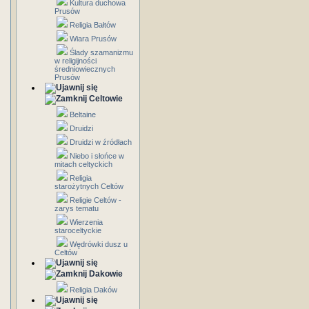
Kultura duchowa
Prusów
Religia Bałtów
Wiara Prusów
Ślady szamanizmu
w religijności
średniowiecznych
Prusów
Celtowie
Beltaine
Druidzi
Druidzi w źródłach
Niebo i słońce w
mitach celtyckich
Religia
starożytnych Celtów
Religie Celtów -
zarys tematu
Wierzenia
staroceltyckie
Wędrówki dusz u
Celtów
Dakowie
Religia Daków