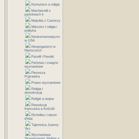
Komunizm a religia
Machiavelli o
państwach k
Matylda z Canossy
Mieszko I religia i
polityka
Neokonserwatyzm
w USA
Neopoganizm w
Niemczech
Pacelli i Pavelic
Państwo i związki
wyznaniowe
Pierwsza
Poprawka
Prawo wyznaniowe
Religia i
demokracja
Religie a wojna
Rewolucja
francuska a Kościół
Richelieu i raison
d'état
Tajemnica Joanny
'Arc
Wyznaniowa
Skandynawia: Religia a