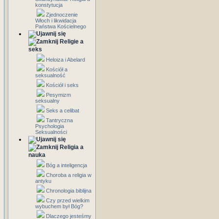
konstytucja
Zjednoczenie
Włoch i likwidacja
Państwa Kościelnego
Religie a
seks
Heloiza i Abelard
Kościół a
seksualność
Kościół i seks
Pesymizm
seksualny
Seks a celibat
Tantryczna
Psychologia
Seksualności
Religia a
nauka
Bóg a inteligencja
Choroba a religia w
antyku
Chronologia biblijna
Czy przed wielkim
wybuchem był Bóg?
Dlaczego jesteśmy