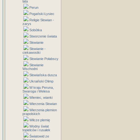
lata
Perun
Pogański Łysiec
Religie Słowian -
zarys
Sobótka
Stworzenie świata
Słowianie
Słowianie -
ciekawostki
Słowianie Połabscy
Słowianie
Wschodni
Słowiańska dusza
Ukraiński Olimp
W kraju Peruna,
Swaroga i Welesa
Wieniec, wianki
Wierzenia Słowian
Wierzenia plemion
prapolskich
Wilcze plemię
Wodny świat
topielców i rusałek
Światowid ze