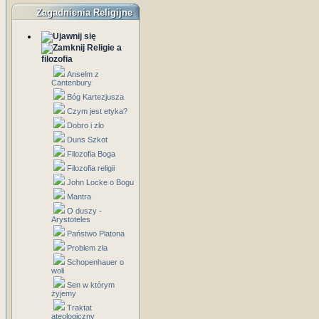
Zagadnienia Religijne
Religie a
filozofia
Anselm z
Cantenbury
Bóg Kartezjusza
Czym jest etyka?
Dobro i zlo
Duns Szkot
Filozofia Boga
Filozofia religii
John Locke o Bogu
Mantra
O duszy -
Arystoteles
Państwo Platona
Problem zła
Schopenhauer o
woli
Sen w którym
żyjemy
Traktat
ateologiczny