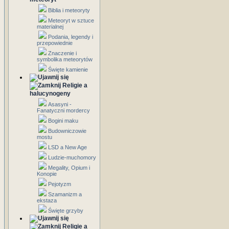
Biblia i meteoryty
Meteoryt w sztuce
materialnej
Podania, legendy i
przepowiednie
Znaczenie i
symbolika meteorytów
Święte kamienie
Religie a
halucynogeny
Asasyni -
Fanatyczni mordercy
Bogini maku
Budowniczowie
mostu
LSD a New Age
Ludzie-muchomory
Megality, Opium i
Konopie
Pejotyzm
Szamanizm a
ekstaza
Święte grzyby
Religie a