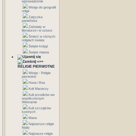
wprowadzenie
Wstęp do geografii
religii
Zatyczka
panieńska
Zaświaty w
literaturze i w sztuce
Śmierć w różnych
religiach świata
Święte księgi
Święte miasta
=>>
RELIGIE PIERWOTNE
Wstęp - Religie
pierwotne
Huna i Roa
Kult Macierzy
Kult przodków we
współczesnym
Wietnamie
Kult szczątków
kostnych
Mana
Najstarsze religie
Malty
Najstasze religie