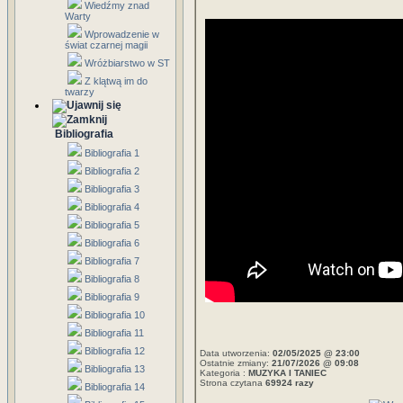
Wiedźmy znad
Warty
Wprowadzenie w
świat czarnej magii
Wróżbiarstwo w ST
Z klątwą im do
twarzy
Bibliografia
Bibliografia 1
Bibliografia 2
Bibliografia 3
Bibliografia 4
Bibliografia 5
Bibliografia 6
Bibliografia 7
Bibliografia 8
Bibliografia 9
Bibliografia 10
Bibliografia 11
Bibliografia 12
Data utworzenia:
02/05/2025 @ 23:00
Ostatnie zmiany:
21/07/2026 @ 09:08
Bibliografia 13
Kategoria :
MUZYKA I TANIEC
Strona czytana
69924 razy
Bibliografia 14