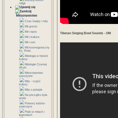
Rozwój historii
religii
Mitoznawstwo
Czas święty i mity
Mit grecki
Mit i epos
Tibetan Singing Bowl Sounds - OM
Mit i kultura
Mit i sen
Mit kosmogoniczny
Ks. Rodz.
Mitologia w historii
kultury
Mitologie Czarnej
Afryki
Mitoznawstwo
starożytne
Mity - część
kultury
Mity o potopie
Na początku była
woda
Potwory ludzko-
zwierzęce
Ptaki w mitach i
legendach