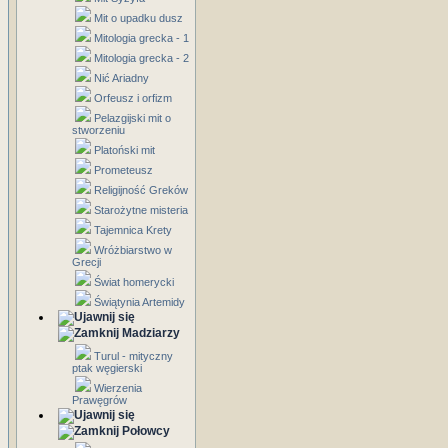
Mit o upadku dusz
Mitologia grecka - 1
Mitologia grecka - 2
Nić Ariadny
Orfeusz i orfizm
Pelazgijski mit o
stworzeniu
Platoński mit
Prometeusz
Religijność Greków
Starożytne misteria
Tajemnica Krety
Wróżbiarstwo w
Grecji
Świat homerycki
Świątynia Artemidy
Madziarzy
Turul - mityczny
ptak węgierski
Wierzenia
Prawęgrów
Połowcy