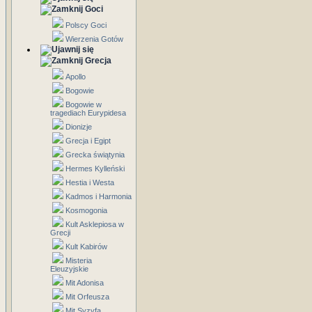
Goci
Polscy Goci
Wierzenia Gotów
Grecja
Apollo
Bogowie
Bogowie w
tragediach Eurypidesa
Dionizje
Grecja i Egipt
Grecka świątynia
Hermes Kylleński
Hestia i Westa
Kadmos i Harmonia
Kosmogonia
Kult Asklepiosa w
Grecji
Kult Kabirów
Misteria
Eleuzyjskie
Mit Adonisa
Mit Orfeusza
Mit Syzyfa