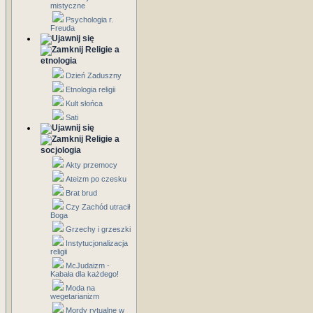
mistyczne
Psychologia r.
Freuda
Religie a
etnologia
Dzień Zaduszny
Etnologia religii
Kult słońca
Sati
Religie a
socjologia
Akty przemocy
Ateizm po czesku
Brat brud
Czy Zachód utracił
Boga
Grzechy i grzeszki
Instytucjonalizacja
religii
McJudaizm -
Kabała dla każdego!
Moda na
wegetarianizm
Mordy rytualne w