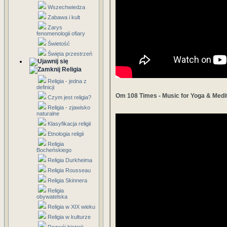
Wszechwiedza
Zabawa i kult
Zarys
fenomenologii ofiary
Świetość
Święta przestrzeń
Religia
Religia - jedna z
definicji
Om 108 Times - Music for Yoga & Medi
Czym jest religia?
Religia - zjawisko
naturalne
Klasyfikacja religii
Etnologia religii
Religia
Bocheńskiego
Religia Durkheima
Religia Rousseau
Religia Skinnera
Religia
obywatelska
Religia w XIX wieku
Religia w kulturze