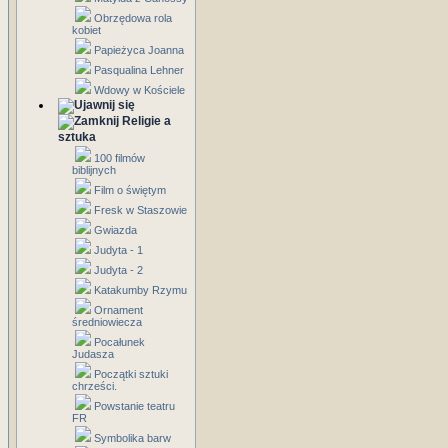
Obrzędowa rola
kobiet
Papieżyca Joanna
Pasqualina Lehner
Wdowy w Kościele
Religie a
sztuka
100 filmów
biblijnych
Film o świętym
Fresk w Staszowie
Gwiazda
Judyta - 1
Judyta - 2
Katakumby Rzymu
Ornament
średniowiecza
Pocałunek
Judasza
Początki sztuki
chrześci.
Powstanie teatru
FR
Symbolika barw