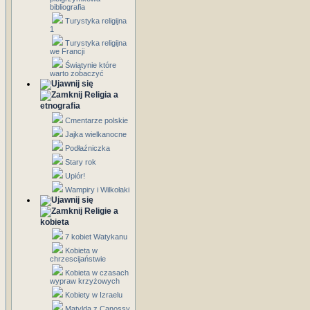
bibliografia
Turystyka religijna
1
Turystyka religijna
we Francji
Świątynie które
warto zobaczyć
Religia a
etnografia
Cmentarze polskie
Jajka wielkanocne
Podłaźniczka
Stary rok
Upiór!
Wampiry i Wilkołaki
Religie a
kobieta
7 kobiet Watykanu
Kobieta w
chrzescijaństwie
Kobieta w czasach
wypraw krzyżowych
Kobiety w Izraelu
Matylda z Canossy