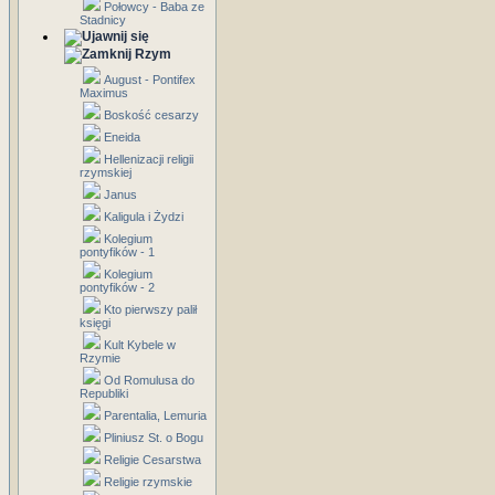
Połowcy - Baba ze
Stadnicy
Rzym
August - Pontifex
Maximus
Boskość cesarzy
Eneida
Hellenizacji religii
rzymskiej
Janus
Kaligula i Żydzi
Kolegium
pontyfików - 1
Kolegium
pontyfików - 2
Kto pierwszy palił
księgi
Kult Kybele w
Rzymie
Od Romulusa do
Republiki
Parentalia, Lemuria
Pliniusz St. o Bogu
Religie Cesarstwa
Religie rzymskie