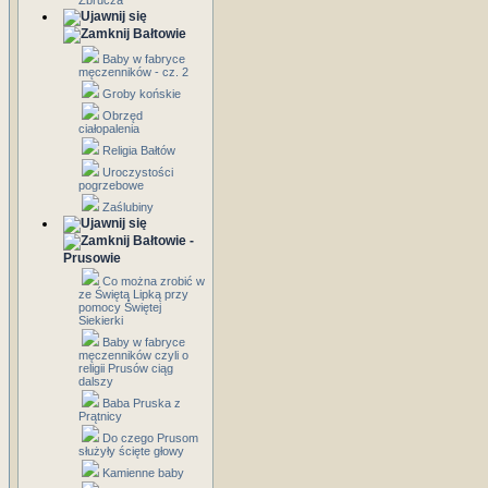
Zbrucza
Bałtowie
Baby w fabryce
męczenników - cz. 2
Groby końskie
Obrzęd
ciałopalenia
Religia Bałtów
Uroczystości
pogrzebowe
Zaślubiny
Bałtowie -
Prusowie
Co można zrobić w
ze Świętą Lipką przy
pomocy Świętej
Siekierki
Baby w fabryce
męczenników czyli o
religii Prusów ciąg
dalszy
Baba Pruska z
Prątnicy
Do czego Prusom
służyły ścięte głowy
Kamienne baby