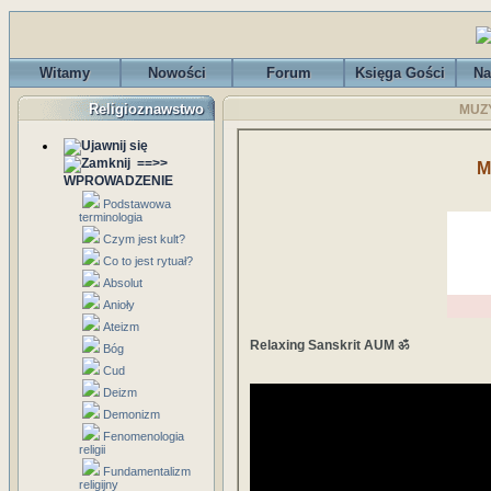
Witamy
Nowości
Forum
Księga Gości
Na
Religioznawstwo
MUZY
==>>
M
WPROWADZENIE
Podstawowa
terminologia
Czym jest kult?
Co to jest rytuał?
Absolut
Anioły
Ateizm
Relaxing Sanskrit AUM ॐ
Bóg
Cud
Deizm
Demonizm
Fenomenologia
religii
Fundamentalizm
religijny