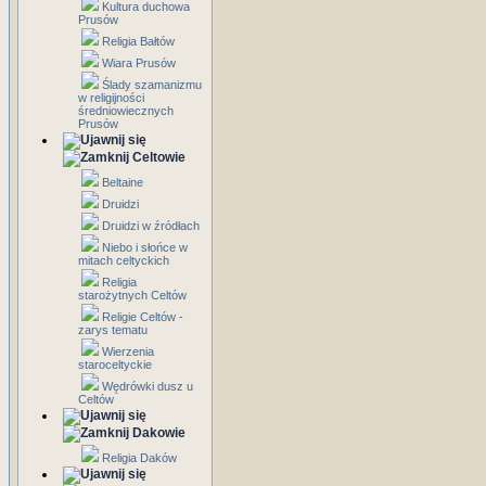
Kultura duchowa
Prusów
Religia Bałtów
Wiara Prusów
Ślady szamanizmu
w religijności
średniowiecznych
Prusów
Celtowie
Beltaine
Druidzi
Druidzi w źródłach
Niebo i słońce w
mitach celtyckich
Religia
starożytnych Celtów
Religie Celtów -
zarys tematu
Wierzenia
staroceltyckie
Wędrówki dusz u
Celtów
Dakowie
Religia Daków