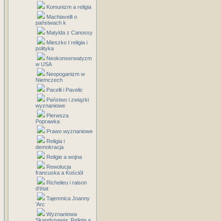
Komunizm a religia
Machiavelli o
państwach k
Matylda z Canossy
Mieszko I religia i
polityka
Neokonserwatyzm
w USA
Neopoganizm w
Niemczech
Pacelli i Pavelic
Państwo i związki
wyznaniowe
Pierwsza
Poprawka
Prawo wyznaniowe
Religia i
demokracja
Religie a wojna
Rewolucja
francuska a Kościół
Richelieu i raison
d'état
Tajemnica Joanny
'Arc
Wyznaniowa
Skandynawia: Religia a