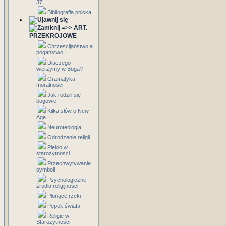
37
Bibliografia polska
=>> ART.
PRZEKROJOWE
Chrześcijaństwo a
pogaństwo
Dlaczego
wierzymy w Boga?
Gramatyka
moralności
Jak rodzili się
bogowie
Kilka słów o New
Age
Neuroteologia
Odrodzenie religii
Piekło w
starożytności
Przechwytywanie
symboli
Psychologiczne
źródła religijności
Płonące rzeki
Pępek świata
Religie w
Starożytności -