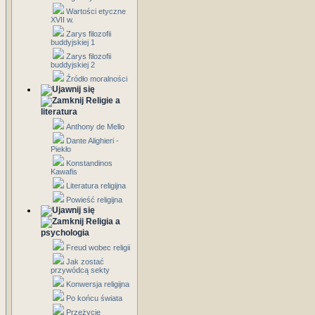
Wartości etyczne
XVII w.
Zarys filozofii
buddyjskiej 1
Zarys filozofii
buddyjskiej 2
Źródło moralności
Religie a
literatura
Anthony de Mello
Dante Alighieri -
Piekło
Konstandinos
Kawafis
Literatura religijna
Powieść religijna
Religia a
psychologia
Freud wobec religii
Jak zostać
przywódcą sekty
Konwersja religijna
Po końcu świata
Przeżycie