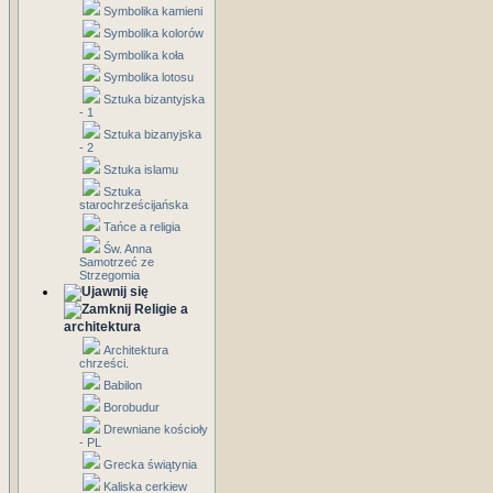
Symbolika kamieni
Symbolika kolorów
Symbolika koła
Symbolika lotosu
Sztuka bizantyjska
- 1
Sztuka bizanyjska
- 2
Sztuka islamu
Sztuka
starochrześcijańska
Tańce a religia
Św. Anna
Samotrzeć ze
Strzegomia
Religie a
architektura
Architektura
chrześci.
Babilon
Borobudur
Drewniane kościoły
- PL
Grecka świątynia
Kaliska cerkiew