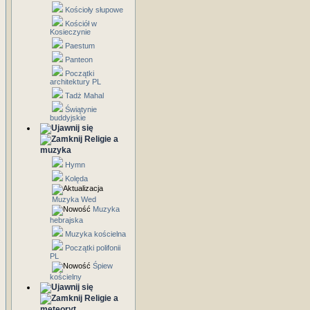
Kościoły słupowe
Kościół w
Kosieczynie
Paestum
Panteon
Początki
architektury PL
Tadż Mahal
Świątynie
buddyjskie
Religie a
muzyka
Hymn
Kolęda
Muzyka Wed
Muzyka
hebrajska
Muzyka kościelna
Początki polifonii
PL
Śpiew
kościelny
Religie a
meteoryt