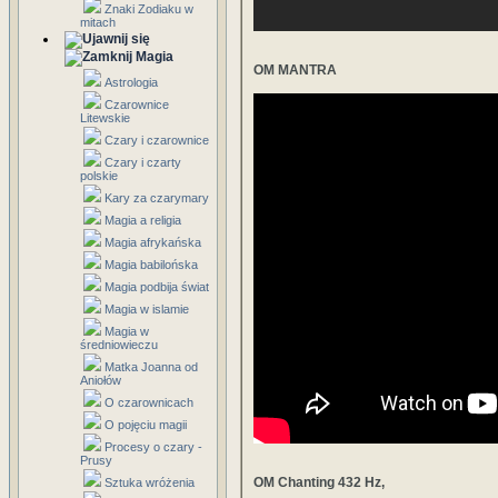
Znaki Zodiaku w
mitach
Magia
OM MANTRA
Astrologia
Czarownice
Litewskie
Czary i czarownice
Czary i czarty
polskie
Kary za czarymary
Magia a religia
Magia afrykańska
Magia babilońska
Magia podbija świat
Magia w islamie
Magia w
średniowieczu
Matka Joanna od
Aniołów
O czarownicach
O pojęciu magii
Procesy o czary -
Prusy
OM Chanting 432 Hz,
Sztuka wróżenia