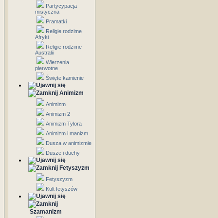
Partycypacja
mistyczna
Pramatki
Religie rodzime
Afryki
Religie rodzime
Australii
Wierzenia
pierwotne
Święte kamienie
Animizm
Animizm
Animizm 2
Animizm Tylora
Animizm i manizm
Dusza w animizmie
Dusze i duchy
Fetyszyzm
Fetyszyzm
Kult fetyszów
Szamanizm