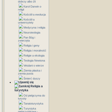
dobrzy albo źli
Karol Darwin o
religii
Kościół a ewolucja
Kościół a
uniwersytety
Medycyna i religia
Neuroteologia
Pan Bóg i
zwierzęta
Religia i geny
Religia i moralność
Religie a ekologia
Teologia Newtona
Vetulani o wierze
Ziemia płaska i
ziemia pusta
Śmierć duszy
Religia a
turystyka
Od pielgrzyma do
turysty
Tanatoturystyka
Turystyka
pielgrzymkowa -