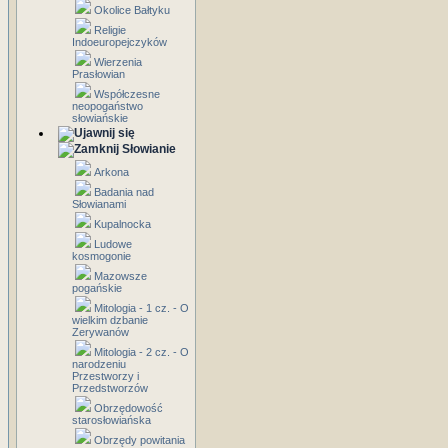
Okolice Bałtyku
Religie
Indoeuropejczyków
Wierzenia
Prasłowian
Współczesne
neopogaństwo
słowiańskie
Słowianie
Arkona
Badania nad
Słowianami
Kupalnocka
Ludowe
kosmogonie
Mazowsze
pogańskie
Mitologia - 1 cz. - O
wielkim dzbanie
Zerywanów
Mitologia - 2 cz. - O
narodzeniu
Przestworzy i
Przedstworzów
Obrzędowość
starosłowiańska
Obrzędy powitania