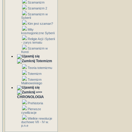
Szamanizm
Szamanizm 2
Szamanizm w
Syberii
Kim jest szaman?
Mity
kosmogoniczne Syberii
Religie Azji i Syberii
- zarys tematu
Szamanizm w
Korei
Totemizm
Teoria totemizmu
Totemizm
Totemizm
Malinowskiego
=>>
CHRONOLOGIA
Prehistoria
Pierwsze
cywilizacje
Wielkie rewolucje
duchowe VII - IV w.
p.n.e