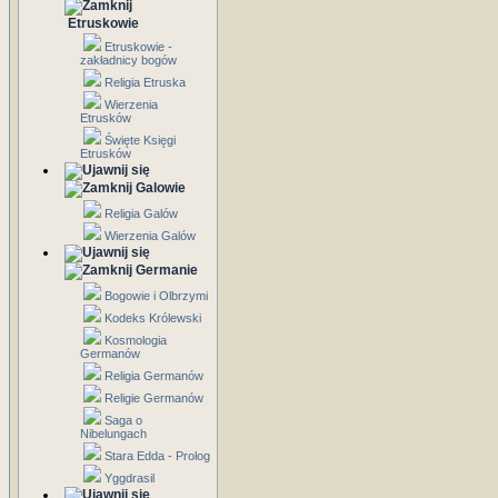
Etruskowie
Etruskowie -
zakładnicy bogów
Religia Etruska
Wierzenia
Etrusków
Święte Księgi
Etrusków
Galowie
Religia Galów
Wierzenia Galów
Germanie
Bogowie i Olbrzymi
Kodeks Królewski
Kosmologia
Germanów
Religia Germanów
Religie Germanów
Saga o
Nibelungach
Stara Edda - Prolog
Yggdrasil