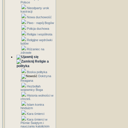
Polsce
Nieodparty urok
kastracji
Nowa duchowość
Piwo - napój Bogów
Policja duchowa
Religia i wspólnota
Religijne wędrówki
ludów
Różaniec na
zdrowie
Religie a
polityka
Boska polityka
Doktryna
Reagana
Hezbollah
wojownicy Boga
Historia wolności w
chrześ.
Islam kontra
hinduizm
Kara śmierci
Kara śmierci w
Piśmie Świętym i
nauczaniu katolickim