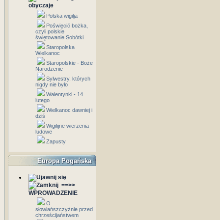
obyczaje
Polska wigilja
Poświęcić bożka,
czyli polskie
świętowanie Sobótki
Staropolska
Wielkanoc
Staropolskie - Boże
Narodzenie
Sylwestry, których
nigdy nie było
Walentynki - 14
lutego
Wielkanoc dawniej i
dziś
Wigilijne wierzenia
ludowe
Zapusty
Europa Pogańska
==>>
WPROWADZENIE
O
słowiańszczyźnie przed
chrześcijaństwem