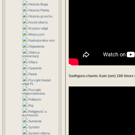
Historia Boga
Historia Piekła
Historia grzechu
Kozioł ofiarny
Krytyka religii
Mistycyzm
Nadnaturalna moc
Objawienia
Oblicza
reinkarnacji
Ofiara
Opętanie
Piekło
Sadhguru chants Aum (om) 108 times w
Początki badań
religii PL
Początki
religioznawstwa
Politeizm
Raj
Religijność a
duchowość
Sumienie
Symbol
System ofiarny