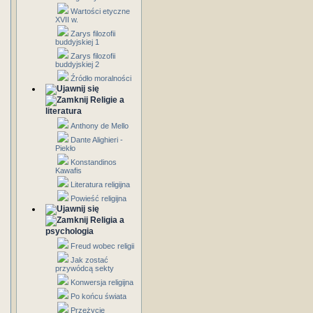
Wartości etyczne
XVII w.
Zarys filozofii
buddyjskiej 1
Zarys filozofii
buddyjskiej 2
Źródło moralności
Religie a
literatura
Anthony de Mello
Dante Alighieri -
Piekło
Konstandinos
Kawafis
Literatura religijna
Powieść religijna
Religia a
psychologia
Freud wobec religii
Jak zostać
przywódcą sekty
Konwersja religijna
Po końcu świata
Przeżycie