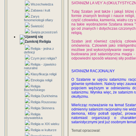
SATANIZM LA VEY`A (OKULTYSTYCZ
Wszechwiedza
Zabawa i kult
Tutaj Szatan jest także i jakąś bliżej
formie znanych teologii i nauce religi
Zarys
część człowieka, kamienia, wiatru czy 
fenomenologii ofiary
na takie wyobrażenie Szatana słowa "b
Świetość
go od znanych i dotychczas czczonych 
Święta przestrzeń
religią.
Szatan jest również częścią człow
Religia
omówienia. Człowiek jako inteligentna
Religia - jedna z
możliwe jest wykorzystywanie owego 
definicji
budowana jest satanistyczna magia -
odpowiedni sposób własnej siły podś
Czym jest religia?
Religia - zjawisko
naturalne
SATANIZM RACJONALNY
Klasyfikacja religii
O Szatanie w ujęciu satanizmu racjo
Etnologia religii
głównie symbolem. Należy więc zauważ
Religia
pojęciem węższym w odniesieniu d
Bocheńskiego
satanizmu. Wynika więc, że satanizm ra
Religia Durkheima
okultyzmu.
Religia Rousseau
Wieńcząc rozważanie na temat Szatana 
Religia Skinnera
odmienny satanizm racjonalny nie widzą
demona, który potrafi opętać, prow
Religia
natomiast organizacji o charakte
obywatelska
satanistycznymi jest już osobnym tem
Religia w XIX wieku
Religia w kulturze
Temat opracował: