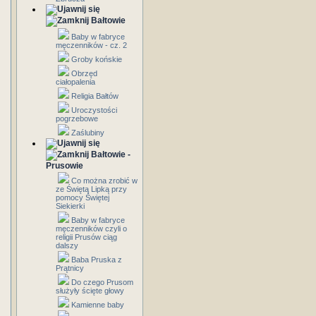
Bałtowie
Baby w fabryce
męczenników - cz. 2
Groby końskie
Obrzęd
ciałopalenia
Religia Bałtów
Uroczystości
pogrzebowe
Zaślubiny
Bałtowie -
Prusowie
Co można zrobić w
ze Świętą Lipką przy
pomocy Świętej
Siekierki
Baby w fabryce
męczenników czyli o
religii Prusów ciąg
dalszy
Baba Pruska z
Prątnicy
Do czego Prusom
służyły ścięte głowy
Kamienne baby