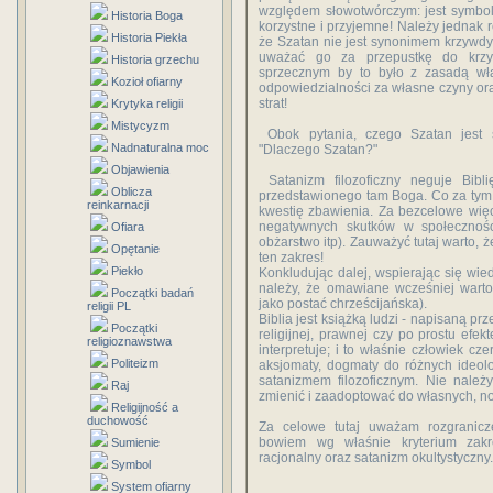
względem słowotwórczym: jest symbol
Historia Boga
korzystne i przyjemne! Należy jednak r
Historia Piekła
że Szatan nie jest synonimem krzywdy 
uważać go za przepustkę do krzyw
Historia grzechu
sprzecznym by to było z zasadą wła
Kozioł ofiarny
odpowiedzialności za własne czyny ora
strat!
Krytyka religii
Mistycyzm
Obok pytania, czego Szatan jest 
Nadnaturalna moc
"Dlaczego Szatan?"
Objawienia
Satanizm filozoficzny neguje Bibl
Oblicza
przedstawionego tam Boga. Co za tym 
reinkarnacji
kwestię zbawienia. Za bezcelowe wię
negatywnych skutków w społecznośc
Ofiara
obżarstwo itp). Zauważyć tutaj warto, 
Opętanie
ten zakres!
Piekło
Konkludując dalej, wspierając się wied
należy, że omawiane wcześniej wartośc
Początki badań
jako postać chrześcijańska).
religii PL
Biblia jest książką ludzi - napisaną prz
Początki
religijnej, prawnej czy po prostu efek
religioznawstwa
interpretuje; i to właśnie człowiek cz
Politeizm
aksjomaty, dogmaty do różnych ideol
satanizmem filozoficznym. Nie należ
Raj
zmienić i zaadoptować do własnych, no
Religijność a
duchowość
Za celowe tutaj uważam rozgraniczen
bowiem wg właśnie kryterium zakr
Sumienie
racjonalny oraz satanizm okultystyczny.
Symbol
System ofiarny