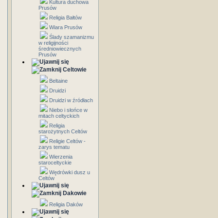
Kultura duchowa
Prusów
Religia Bałtów
Wiara Prusów
Ślady szamanizmu
w religijności
średniowiecznych
Prusów
Celtowie
Beltaine
Druidzi
Druidzi w źródłach
Niebo i słońce w
mitach celtyckich
Religia
starożytnych Celtów
Religie Celtów -
zarys tematu
Wierzenia
staroceltyckie
Wędrówki dusz u
Celtów
Dakowie
Religia Daków