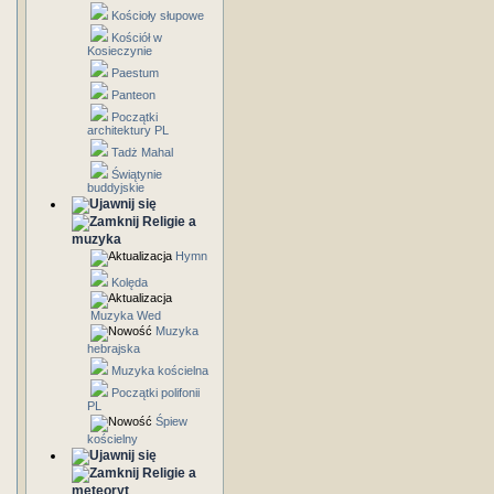
Kościoły słupowe
Kościół w
Kosieczynie
Paestum
Panteon
Początki
architektury PL
Tadż Mahal
Świątynie
buddyjskie
Religie a
muzyka
Hymn
Kolęda
Muzyka Wed
Muzyka
hebrajska
Muzyka kościelna
Początki polifonii
PL
Śpiew
kościelny
Religie a
meteoryt