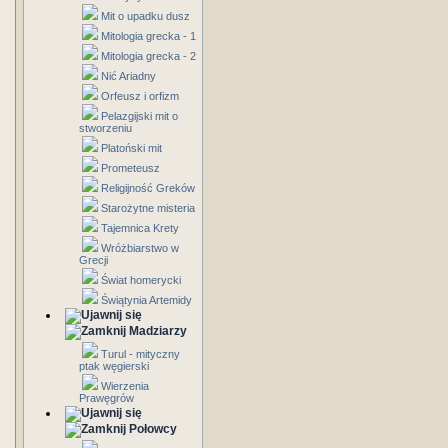
Mit o upadku dusz
Mitologia grecka - 1
Mitologia grecka - 2
Nić Ariadny
Orfeusz i orfizm
Pelazgijski mit o
stworzeniu
Platoński mit
Prometeusz
Religijność Greków
Starożytne misteria
Tajemnica Krety
Wróżbiarstwo w
Grecji
Świat homerycki
Świątynia Artemidy
Madziarzy
Turul - mityczny
ptak węgierski
Wierzenia
Prawęgrów
Połowcy