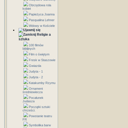
Obrzędowa rola
kobiet
Papieżyca Joanna
Pasqualina Lehner
Wdowy w Kościele
Religie a
sztuka
100 filmów
biblijnych
Film o świętym
Fresk w Staszowie
Gwiazda
Judyta - 1
Judyta - 2
Katakumby Rzymu
Ornament
średniowiecza
Pocałunek
Judasza
Początki sztuki
chrześci.
Powstanie teatru
FR
Symbolika barw