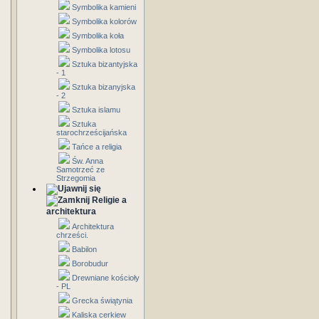
Symbolika kamieni
Symbolika kolorów
Symbolika koła
Symbolika lotosu
Sztuka bizantyjska
- 1
Sztuka bizanyjska
- 2
Sztuka islamu
Sztuka
starochrześcijańska
Tańce a religia
Św. Anna
Samotrzeć ze
Strzegomia
Religie a
architektura
Architektura
chrześci.
Babilon
Borobudur
Drewniane kościoły
- PL
Grecka świątynia
Kaliska cerkiew