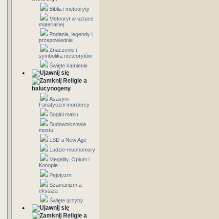
Biblia i meteoryty
Meteoryt w sztuce
materialnej
Podania, legendy i
przepowiednie
Znaczenie i
symbolika meteorytów
Święte kamienie
Religie a
halucynogeny
Asasyni -
Fanatyczni mordercy
Bogini maku
Budowniczowie
mostu
LSD a New Age
Ludzie-muchomory
Megality, Opium i
Konopie
Pejotyzm
Szamanizm a
ekstaza
Święte grzyby
Religie a