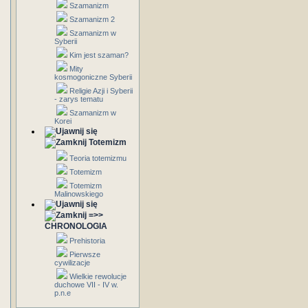
Szamanizm
Szamanizm 2
Szamanizm w
Syberii
Kim jest szaman?
Mity
kosmogoniczne Syberii
Religie Azji i Syberii
- zarys tematu
Szamanizm w
Korei
Totemizm
Teoria totemizmu
Totemizm
Totemizm
Malinowskiego
=>>
CHRONOLOGIA
Prehistoria
Pierwsze
cywilizacje
Wielkie rewolucje
duchowe VII - IV w.
p.n.e