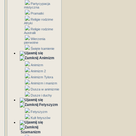
Partycypacja
mistyczna
Pramatki
Religie rodzime
Afryki
Religie rodzime
Australii
Wierzenia
pierwotne
Święte kamienie
Animizm
Animizm
Animizm 2
Animizm Tylora
Animizm i manizm
Dusza w animizmie
Dusze i duchy
Fetyszyzm
Fetyszyzm
Kult fetyszów
Szamanizm