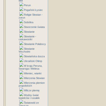
lata
Perun
Pogański Łysiec
Religie Słowian -
zarys
Sobótka
Stworzenie świata
Słowianie
Słowianie -
ciekawostki
Słowianie Połabscy
Słowianie
Wschodni
Słowiańska dusza
Ukraiński Olimp
W kraju Peruna,
Swaroga i Welesa
Wieniec, wianki
Wierzenia Słowian
Wierzenia plemion
prapolskich
Wilcze plemię
Wodny świat
topielców i rusałek
Światowid ze
Zbrucza