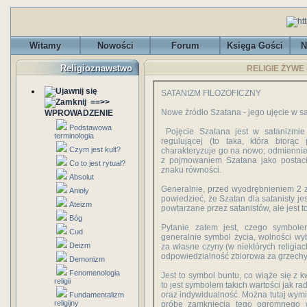
Witamy
Nowości
Forum
Księga Gości
N
Religioznawstwo
RELIGIE ŻYWE -
SATANIZM FILOZOFICZNY
==>>
Nowe źródło Szatana - jego ujęcie w s
WPROWADZENIE
Podstawowa
Pojęcie Szatana jest w satanizmie f
terminologia
regulującej (to taka, która biorąc
Czym jest kult?
charakteryzuje go na nowo; odmiennie, 
z pojmowaniem Szatana jako postaci 
Co to jest rytuał?
znaku równości.
Absolut
Generalnie, przed wyodrębnieniem 2 
Anioły
powiedzieć, że Szatan dla satanisty j
Ateizm
powtarzane przez satanistów, ale jest to
Bóg
Pytanie zatem jest, czego symbole
Cud
generalnie symbol życia, wolności wy
Deizm
za własne czyny (w niektórych religiac
odpowiedzialność zbiorowa za grzechy 
Demonizm
Fenomenologia
Jest to symbol buntu, co wiąże się z k
religii
to jest symbolem takich wartości jak ra
oraz indywidualność. Można tutaj wym
Fundamentalizm
religijny
próbę zamknięcia tego ogromnego w