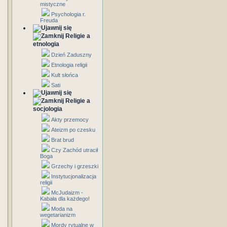
mistyczne
Psychologia r.
Freuda
Religie a
etnologia
Dzień Zaduszny
Etnologia religii
Kult słońca
Sati
Religie a
socjologia
Akty przemocy
Ateizm po czesku
Brat brud
Czy Zachód utracił
Boga
Grzechy i grzeszki
Instytucjonalizacja
religii
McJudaizm -
Kabała dla każdego!
Moda na
wegetarianizm
Mordy rytualne w