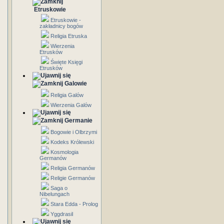
Etruskowie
Etruskowie -
zakładnicy bogów
Religia Etruska
Wierzenia
Etrusków
Święte Księgi
Etrusków
Galowie
Religia Galów
Wierzenia Galów
Germanie
Bogowie i Olbrzymi
Kodeks Królewski
Kosmologia
Germanów
Religia Germanów
Religie Germanów
Saga o
Nibelungach
Stara Edda - Prolog
Yggdrasil