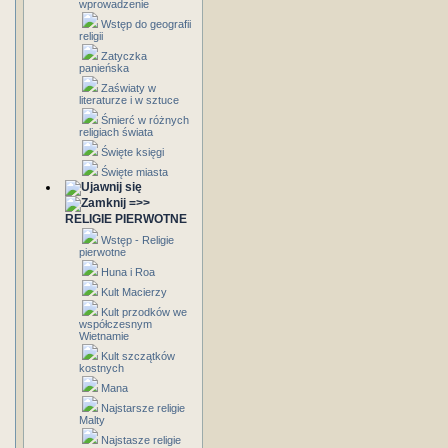
wprowadzenie
Wstęp do geografii
religii
Zatyczka
panieńska
Zaświaty w
literaturze i w sztuce
Śmierć w różnych
religiach świata
Święte księgi
Święte miasta
=>>
RELIGIE PIERWOTNE
Wstęp - Religie
pierwotne
Huna i Roa
Kult Macierzy
Kult przodków we
współczesnym
Wietnamie
Kult szczątków
kostnych
Mana
Najstarsze religie
Malty
Najstasze religie