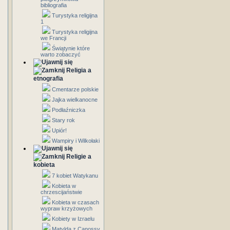
bibliografia
Turystyka religijna
1
Turystyka religijna
we Francji
Świątynie które
warto zobaczyć
Religia a
etnografia
Cmentarze polskie
Jajka wielkanocne
Podłaźniczka
Stary rok
Upiór!
Wampiry i Wilkołaki
Religie a
kobieta
7 kobiet Watykanu
Kobieta w
chrzescijaństwie
Kobieta w czasach
wypraw krzyżowych
Kobiety w Izraelu
Matylda z Canossy