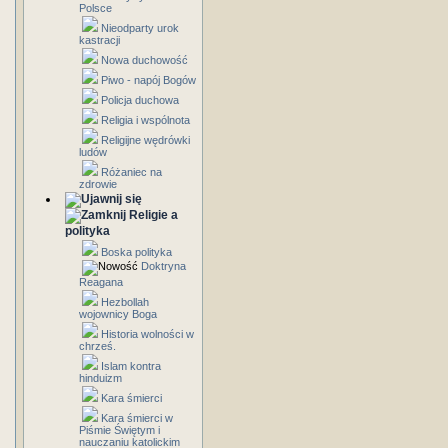
Polsce
Nieodparty urok
kastracji
Nowa duchowość
Piwo - napój Bogów
Policja duchowa
Religia i wspólnota
Religijne wędrówki
ludów
Różaniec na
zdrowie
Religie a
polityka
Boska polityka
Doktryna
Reagana
Hezbollah
wojownicy Boga
Historia wolności w
chrześ.
Islam kontra
hinduizm
Kara śmierci
Kara śmierci w
Piśmie Świętym i
nauczaniu katolickim