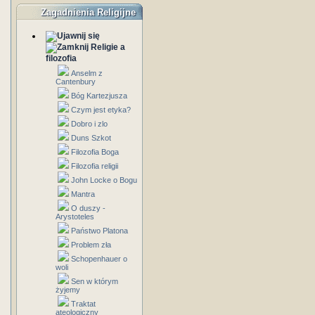
Zagadnienia Religijne
Religie a
filozofia
Anselm z
Cantenbury
Bóg Kartezjusza
Czym jest etyka?
Dobro i zlo
Duns Szkot
Filozofia Boga
Filozofia religii
John Locke o Bogu
Mantra
O duszy -
Arystoteles
Państwo Platona
Problem zła
Schopenhauer o
woli
Sen w którym
żyjemy
Traktat
ateologiczny