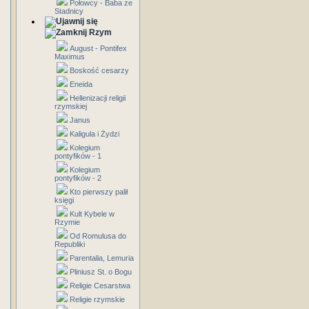
Połowcy - Baba ze
Stadnicy
Rzym
August - Pontifex
Maximus
Boskość cesarzy
Eneida
Hellenizacji religii
rzymskiej
Janus
Kaligula i Żydzi
Kolegium
pontyfików - 1
Kolegium
pontyfików - 2
Kto pierwszy palił
księgi
Kult Kybele w
Rzymie
Od Romulusa do
Republiki
Parentalia, Lemuria
Pliniusz St. o Bogu
Religie Cesarstwa
Religie rzymskie