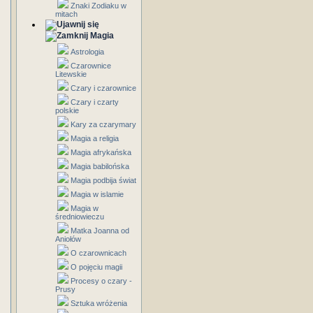
Znaki Zodiaku w
mitach
Magia
Astrologia
Czarownice
Litewskie
Czary i czarownice
Czary i czarty
polskie
Kary za czarymary
Magia a religia
Magia afrykańska
Magia babilońska
Magia podbija świat
Magia w islamie
Magia w
średniowieczu
Matka Joanna od
Aniołów
O czarownicach
O pojęciu magii
Procesy o czary -
Prusy
Sztuka wróżenia