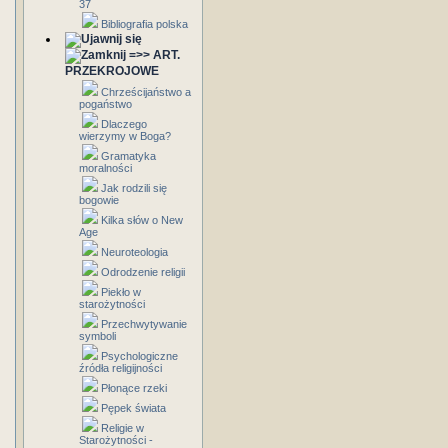
37
Bibliografia polska
=>> ART.
PRZEKROJOWE
Chrześcijaństwo a
pogaństwo
Dlaczego
wierzymy w Boga?
Gramatyka
moralności
Jak rodzili się
bogowie
Kilka słów o New
Age
Neuroteologia
Odrodzenie religii
Piekło w
starożytności
Przechwytywanie
symboli
Psychologiczne
źródła religijności
Płonące rzeki
Pępek świata
Religie w
Starożytności -