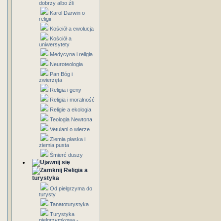
dobrzy albo źli
Karol Darwin o
religii
Kościół a ewolucja
Kościół a
uniwersytety
Medycyna i religia
Neuroteologia
Pan Bóg i
zwierzęta
Religia i geny
Religia i moralność
Religie a ekologia
Teologia Newtona
Vetulani o wierze
Ziemia płaska i
ziemia pusta
Śmierć duszy
Religia a
turystyka
Od pielgrzyma do
turysty
Tanatoturystyka
Turystyka
pielgrzymkowa -