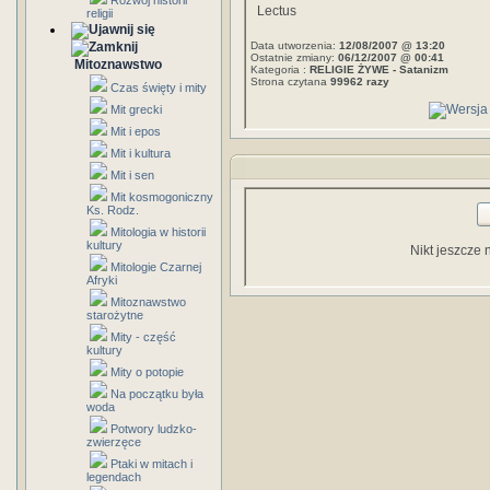
Rozwój historii
Lectus
religii
Data utworzenia:
12/08/2007 @ 13:20
Ostatnie zmiany:
06/12/2007 @ 00:41
Mitoznawstwo
Kategoria :
RELIGIE ŻYWE - Satanizm
Strona czytana
99962 razy
Czas święty i mity
Mit grecki
Mit i epos
Mit i kultura
Mit i sen
Mit kosmogoniczny
Ks. Rodz.
Mitologia w historii
kultury
Nikt jeszcze 
Mitologie Czarnej
Afryki
Mitoznawstwo
starożytne
Mity - część
kultury
Mity o potopie
Na początku była
woda
Potwory ludzko-
zwierzęce
Ptaki w mitach i
legendach