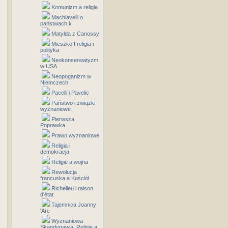
Komunizm a religia
Machiavelli o
państwach k
Matylda z Canossy
Mieszko I religia i
polityka
Neokonserwatyzm
w USA
Neopoganizm w
Niemczech
Pacelli i Pavelic
Państwo i związki
wyznaniowe
Pierwsza
Poprawka
Prawo wyznaniowe
Religia i
demokracja
Religie a wojna
Rewolucja
francuska a Kościół
Richelieu i raison
d'état
Tajemnica Joanny
'Arc
Wyznaniowa
Skandynawia: Religia a