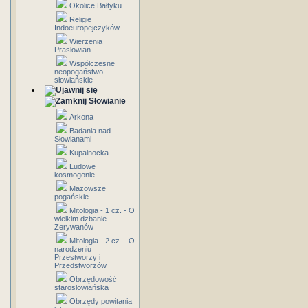
Okolice Bałtyku
Religie
Indoeuropejczyków
Wierzenia
Prasłowian
Współczesne
neopogaństwo
słowiańskie
Słowianie
Arkona
Badania nad
Słowianami
Kupalnocka
Ludowe
kosmogonie
Mazowsze
pogańskie
Mitologia - 1 cz. - O
wielkim dzbanie
Zerywanów
Mitologia - 2 cz. - O
narodzeniu
Przestworzy i
Przedstworzów
Obrzędowość
starosłowiańska
Obrzędy powitania