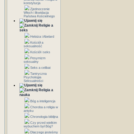
konstytucja
Zjednoczenie
Włoch i likwidacja
Państwa Kościelnego
Religie a
seks
Heloiza i Abelard
Kościół a
seksualność
Kościół i seks
Pesymizm
seksualny
Seks a celibat
Tantryczna
Psychologia
Seksualności
Religia a
nauka
Bóg a inteligencja
Choroba a religia w
antyku
Chronologia biblijna
Czy przed wielkim
wybuchem był Bóg?
Dlaczego jesteśmy