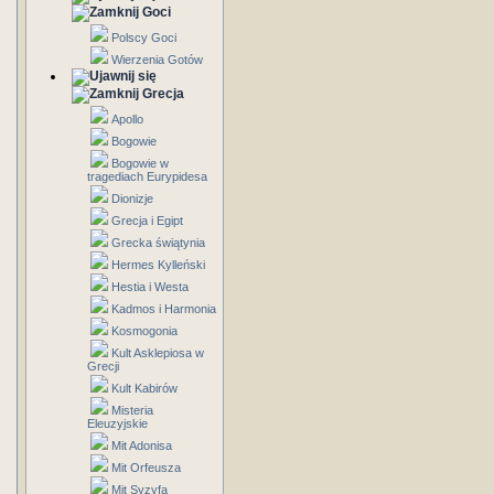
Goci
Polscy Goci
Wierzenia Gotów
Grecja
Apollo
Bogowie
Bogowie w
tragediach Eurypidesa
Dionizje
Grecja i Egipt
Grecka świątynia
Hermes Kylleński
Hestia i Westa
Kadmos i Harmonia
Kosmogonia
Kult Asklepiosa w
Grecji
Kult Kabirów
Misteria
Eleuzyjskie
Mit Adonisa
Mit Orfeusza
Mit Syzyfa