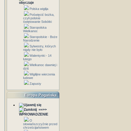
obyczaje
Polska wigilja
Poświęcić bożka,
czyli polskie
świętowanie Sobótki
Staropolska
Wielkanoc
Staropolskie - Boże
Narodzenie
Sylwestry, których
nigdy nie było
Walentynki - 14
lutego
Wielkanoc dawniej i
dziś
Wigilijne wierzenia
ludowe
Zapusty
Europa Pogańska
==>>
WPROWADZENIE
O
słowiańszczyźnie przed
chrześcijaństwem