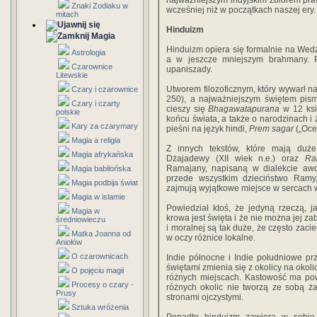
najważniejszym indyjskim zbiorem pr
Znaki Zodiaku w
wcześniej niż w początkach naszej ery. (
mitach
Hinduizm
Magia
Hinduizm opiera się formalnie na Wedzi
Astrologia
a w jeszcze mniejszym brahmany. 
Czarownice
upaniszady.
Litewskie
Utworem filozoficznym, który wywarł n
Czary i czarownice
250), a najważniejszym świętem pism
Czary i czarty
cieszy się
Bhagawatapurana
w 12 księ
polskie
końcu świata, a także o narodzinach i 
Kary za czarymary
pieśni na język hindi,
Prem sagar
(„Oce
Magia a religia
Z innych tekstów, które mają duże
Magia afrykańska
Dżajadewy (XII wiek n.e.) oraz
Ra
Ramajany, napisaną w dialekcie awd
Magia babilońska
przede wszystkim dzieciństwo Ramy,
Magia podbija świat
zajmują wyjątkowe miejsce w sercach w
Magia w islamie
Powiedział ktoś, że jedyną rzeczą, j
Magia w
krowa jest święta i że nie można jej zab
średniowieczu
i moralnej są tak duże, że często zaci
Matka Joanna od
w oczy różnice lokalne.
Aniołów
O czarownicach
Indie północne i Indie południowe pr
świętami zmienia się z okolicy na okol
O pojęciu magii
różnych miejscach. Kastowość ma powi
Procesy o czary -
różnych okolic nie tworzą ze sobą ża
Prusy
stronami ojczystymi.
Sztuka wróżenia