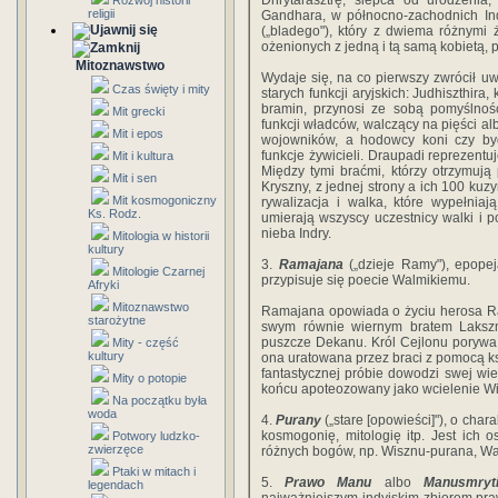
Dhrytarasztrę, ślepca od urodzenia,
Rozwój historii
religii
Gandhara, w północno-zachodnich Ind
(„bladego"), który z dwiema różnymi 
ożenionych z jedną i tą samą kobietą, 
Mitoznawstwo
Wydaje się, na co pierwszy zwrócił 
Czas święty i mity
starych funkcji aryjskich: Judhiszthira,
bramin, przynosi ze sobą pomyślność
Mit grecki
funkcji władców, walczący na pięści a
Mit i epos
wojowników, a hodowcy koni czy byd
funkcje żywicieli. Draupadi reprezentu
Mit i kultura
Między tymi braćmi, którzy otrzymuj
Mit i sen
Kryszny, z jednej strony a ich 100 kuzy
Mit kosmogoniczny
rywalizacja i walka, które wypełnia
Ks. Rodz.
umierają wszyscy uczestnicy walki i 
nieba Indry.
Mitologia w historii
kultury
3.
Ramajana
(„dzieje Ramy"), epopej
Mitologie Czarnej
przypisuje się poecie Walmikiemu.
Afryki
Mitoznawstwo
Ramajana opowiada o życiu herosa Ram
starożytne
swym równie wiernym bratem Laksz
puszcze Dekanu. Król Cejlonu porywa p
Mity - część
kultury
ona uratowana przez braci z pomocą k
fantastycznej próbie dowodzi swej wi
Mity o potopie
końcu apoteozowany jako wcielenie W
Na początku była
woda
4.
Purany
(„stare [opowieści]"), o cha
kosmogonię, mitologię itp. Jest ich
Potwory ludzko-
zwierzęce
różnych bogów, np. Wisznu-purana, Wa
Ptaki w mitach i
5.
Prawo Manu
albo
Manusmryt
legendach