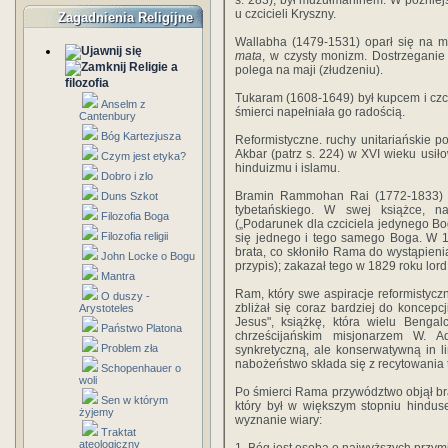
s. 283), był muzułmaninem. W późnie
u czcicieli Kryszny.
Zagadnienia Religijne
Wallabha (1479-1531) oparł się na mo
mata
, w czysty monizm. Dostrzeganie
Religie a
polega na maji (złudzeniu).
filozofia
Tukaram (1608-1649) był kupcem i czci
Anselm z
śmierci napełniała go radością.
Cantenbury
Bóg Kartezjusza
Reformistyczne. ruchy unitariańskie p
Akbar (patrz s. 224) w XVI wieku usiłow
Czym jest etyka?
hinduizmu i islamu.
Dobro i zlo
Bramin Rammohan Rai (1772-1833) 
Duns Szkot
tybetańskiego. W swej książce, n
Filozofia Boga
(„Podarunek dla czciciela jedynego Bo
Filozofia religii
się jednego i tego samego Boga. W 1
brata, co skłoniło Rama do wystąpien
John Locke o Bogu
przypis); zakazał tego w 1829 roku lord
Mantra
Ram, który swe aspiracje reformistyc
O duszy -
zbliżał się coraz bardziej do koncepcj
Arystoteles
Jesus", książkę, która wielu Benga
Państwo Platona
chrześcijańskim misjonarzem W.
Problem zła
synkretyczną, ale konserwatywną in li
nabożeństwo składa się z recytowania 
Schopenhauer o
woli
Po śmierci Rama przywództwo objął b
Sen w którym
który był w większym stopniu hindu
żyjemy
wyznanie wiary:
Traktat
ateologiczny