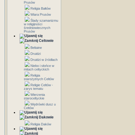
Prusów
Religia Bałtów
Wiara Prusów
Ślady szamanizmu
w religijności
średniowiecznych
Prusów
Celtowie
Beltaine
Druidzi
Druidzi w źródłach
Niebo i słońce w
mitach celtyckich
Religia
starożytnych Celtów
Religie Celtów -
zarys tematu
Wierzenia
staroceltyckie
Wędrówki dusz u
Celtów
Dakowie
Religia Daków