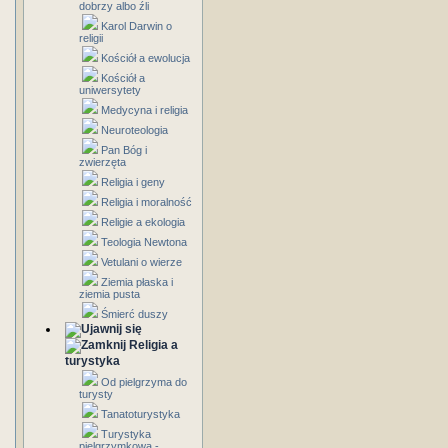
dobrzy albo źli
Karol Darwin o
religii
Kościół a ewolucja
Kościół a
uniwersytety
Medycyna i religia
Neuroteologia
Pan Bóg i
zwierzęta
Religia i geny
Religia i moralność
Religie a ekologia
Teologia Newtona
Vetulani o wierze
Ziemia płaska i
ziemia pusta
Śmierć duszy
Religia a
turystyka
Od pielgrzyma do
turysty
Tanatoturystyka
Turystyka
pielgrzymkowa -