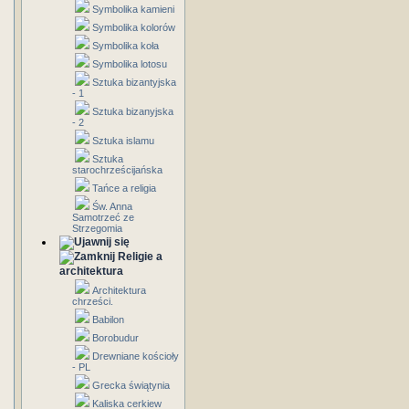
Symbolika kamieni
Symbolika kolorów
Symbolika koła
Symbolika lotosu
Sztuka bizantyjska
- 1
Sztuka bizanyjska
- 2
Sztuka islamu
Sztuka
starochrześcijańska
Tańce a religia
Św. Anna
Samotrzeć ze
Strzegomia
Religie a
architektura
Architektura
chrześci.
Babilon
Borobudur
Drewniane kościoły
- PL
Grecka świątynia
Kaliska cerkiew