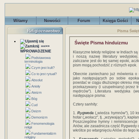
Witamy
Nowości
Forum
Księga Gości
N
Religioznawstwo
Pisma Święt
Święte Pisma hinduizmu
==>>
WPROWADZENIE
Klasyczne teksty religijne w Indiach s
i noszą nazwę literatury wedyjskiej
Podstawowa
zaliczane jest do tej samej epoki, acz
terminologia
pism mogą pochodzić z różnych epok.
Czym jest kult?
Obecnie zaniechano już mówienia o 
Co to jest rytuał?
jako następujących po sobie epokac
Absolut
powstać w ciągu dłuższego okresu mię
Anioły
przekazywany (i uzupełniany) przez t
mędrców"). Literatura wedyjska (
w
Ateizm
następujące pisma:
Bóg
Cztery sanhity:
Cud
Deizm
1.
Rygweda
(„wiedza hymnów"), 10 ksi
hotar („wołacz", tj. „wzywający"), kapłan
Demonizm
Poszczególne hymny i reminiscencje 
Fenomenologia
Ariów, ale zasadnicza część Rygwedy o
religii
wkrótce po wtargnięciu Ariów do tego k
Fundamentalizm
religijny