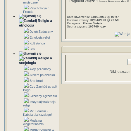
Fragment książki:
Helmer Ringgren, Ake V.
mistyczne
Psychologia r.
Freuda
Data utworzenia:
23/06/2019 @ 00:57
Ostatnie zmiany:
02/04/2020 @ 22:59
Religie a
Kategoria :
Pisma Święte
etnologia
Strona czytana
105769 razy
Dzień Zaduszny
Etnologia religii
Kult słońca
Sati
Religie a
socjologia
Akty przemocy
Nikt jeszcze 
Ateizm po czesku
Brat brud
Czy Zachód utracił
Boga
Grzechy i grzeszki
Instytucjonalizacja
religii
McJudaizm -
Kabała dla każdego!
Moda na
wegetarianizm
Mordy rytualne w