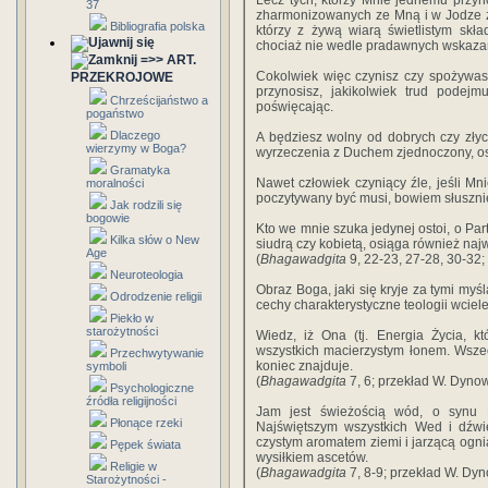
Lecz tych, którzy Mnie jednemu przyno
37
zharmonizowanych ze Mną i w Jodze z
Bibliografia polska
którzy z żywą wiarą świetlistym skła
chociaż nie wedle pradawnych wskazań.
=>> ART.
Cokolwiek więc czynisz czy spożywasz
PRZEKROJOWE
przynosisz, jakikolwiek trud podejm
Chrześcijaństwo a
poświęcając.
pogaństwo
Dlaczego
A będziesz wolny od dobrych czy złyc
wierzymy w Boga?
wyrzeczenia z Duchem zjednoczony, osw
Gramatyka
Nawet człowiek czyniący źle, jeśli Mn
moralności
poczytywany być musi, bowiem słusznie 
Jak rodzili się
bogowie
Kto we mnie szuka jedynej ostoi, o Par
Kilka słów o New
siudrą czy kobietą, osiąga również naj
Age
(
Bhagawadgita
9, 22-23, 27-28, 30-32;
Neuroteologia
Obraz Boga, jaki się kryje za tymi myś
Odrodzenie religii
cechy charakterystyczne teologii wciele
Piekło w
starożytności
Wiedz, iż Ona (tj. Energia Życia, kt
wszystkich macierzystym łonem. Wsze
Przechwytywanie
koniec znajduje.
symboli
(
Bhagawadgita
7, 6; przekład W. Dynow
Psychologiczne
źródła religijności
Jam jest świeżością wód, o synu 
Płonące rzeki
Najświętszym wszystkich Wed i dźwi
czystym aromatem ziemi i jarzącą ogn
Pępek świata
wysiłkiem ascetów.
Religie w
(
Bhagawadgita
7, 8-9; przekład W. Dyn
Starożytności -