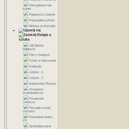
Obrzędowa rola
kobiet
Papieżyca Joanna
Pasqualina Lehner
Wdowy w Kościele
Religie a
sztuka
100 filmów
biblijnych
Film o świętym
Fresk w Staszowie
Gwiazda
Judyta - 1
Judyta - 2
Katakumby Rzymu
Ornament
średniowiecza
Pocałunek
Judasza
Początki sztuki
chrześci.
Powstanie teatru
FR
Symbolika barw