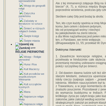
wprowadzenie
Ale z tej immanencji zstępuje Bóg na 
Wstęp do geografii
bierze" (4, 7), a różnica między Bo
religii
poprzednie wcielenia, podczas gdy czło
Zatyczka
panieńska
Skrótem całej Gity jest bodaj ta strofa:
Zaświaty w
Ten, kto czyn każdy spełnia w imię Moj
literaturze i w sztuce
komu Jam celem i dobrem jedynym,
Śmierć w różnych
kto od przywiązań wolny i niechęci
religiach świata
ku jakiejkolwiek na ziemi istocie,
Święte księgi
a dla Mnie najżarłiwszej jest pełen miło
ten, o Pandawo, we mnie wstępuje.
Święte miasta
(
Bhagawadgita
11, 55; przekład W. Dyn
=>>
Doktryna i kierunki
RELIGIE PIERWOTNE
1. Zasadnicze koncepcje religijne, a
Wstęp - Religie
przetrwały w hinduizmie całe stuleci
pierwotne
przemianę moralną usiłowano osiągnąć
Huna i Roa
pokój i szczęśliwy byt po śmierci.
Kult Macierzy
2. Od dawien dawna ludzie szli też
dż
Kult przodków we
starymi tekstami, zwłaszcza upanisza
współczesnym
istoty rzeczy (
satjasja satjam
- „prawd
Wietnamie
istnienia. Wielkim nauczycielem był tu
Kult szczątków
z Trawankuru, a w jego komentarzu do 
kostnych
znalazło pouczenie. Pozostawał z pew
Mana
do wymarcia buddyzmu w Indiach. Fi
krótkiego życia po całym kraju jako kaz
Najstarsze religie
zakonów, jakie założył według wzorów B
Malty
strategicznych założył po jednym klasz
Najstasze religie