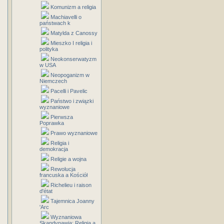
Komunizm a religia
Machiavelli o
państwach k
Matylda z Canossy
Mieszko I religia i
polityka
Neokonserwatyzm
w USA
Neopoganizm w
Niemczech
Pacelli i Pavelic
Państwo i związki
wyznaniowe
Pierwsza
Poprawka
Prawo wyznaniowe
Religia i
demokracja
Religie a wojna
Rewolucja
francuska a Kościół
Richelieu i raison
d'état
Tajemnica Joanny
'Arc
Wyznaniowa
Skandynawia: Religia a