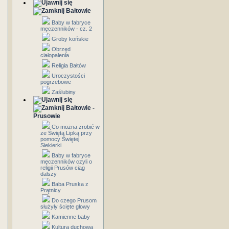
Bałtowie
Baby w fabryce
męczenników - cz. 2
Groby końskie
Obrzęd
ciałopalenia
Religia Bałtów
Uroczystości
pogrzebowe
Zaślubiny
Bałtowie -
Prusowie
Co można zrobić w
ze Świętą Lipką przy
pomocy Świętej
Siekierki
Baby w fabryce
męczenników czyli o
religii Prusów ciąg
dalszy
Baba Pruska z
Prątnicy
Do czego Prusom
służyły ścięte głowy
Kamienne baby
Kultura duchowa