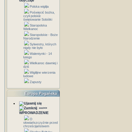
obyczaje
Polska wigilja
Poświęcić bożka,
czyli polskie
świętowanie Sobótki
Staropolska
Wielkanoc
Staropolskie - Boże
Narodzenie
Sylwestry, których
nigdy nie było
Walentynki - 14
lutego
Wielkanoc dawniej i
dziś
Wigilijne wierzenia
ludowe
Zapusty
Europa Pogańska
==>>
WPROWADZENIE
O
słowiańszczyźnie przed
chrześcijaństwem