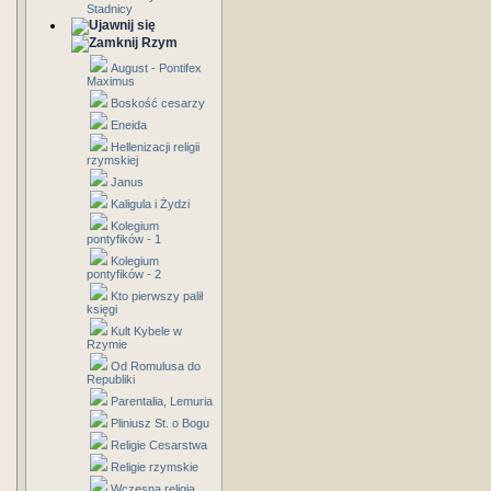
Stadnicy
Rzym
August - Pontifex
Maximus
Boskość cesarzy
Eneida
Hellenizacji religii
rzymskiej
Janus
Kaligula i Żydzi
Kolegium
pontyfików - 1
Kolegium
pontyfików - 2
Kto pierwszy palił
księgi
Kult Kybele w
Rzymie
Od Romulusa do
Republiki
Parentalia, Lemuria
Pliniusz St. o Bogu
Religie Cesarstwa
Religie rzymskie
Wczesna religia