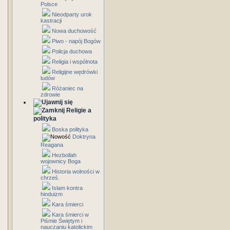
Polsce
Nieodparty urok
kastracji
Nowa duchowość
Piwo - napój Bogów
Policja duchowa
Religia i wspólnota
Religijne wędrówki
ludów
Różaniec na
zdrowie
Religie a
polityka
Boska polityka
Doktryna
Reagana
Hezbollah
wojownicy Boga
Historia wolności w
chrześ.
Islam kontra
hinduizm
Kara śmierci
Kara śmierci w
Piśmie Świętym i
nauczaniu katolickim