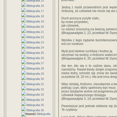
poematu.
Bibliografia 15
Bibliografia 16
Jedną z myśli przewodnich jest wędr
Ardżunę, że człowiek nie może się ani u
Bibliografia 17
Bibliografia 18
Duch porzuca zużyte ciało,
Bibliografia 19
by nowe przyoblec,
jak człowiek,
Bibliografia 20
co odzież znoszoną na świeżą zamieni
Bibliografia 21
(
Bhagawadgita
2, 22; przekład W. Dyno
Bibliografia 22
Wynika z tego żądanie bezinteresowno
Bibliografia 23
est cor nostrum:
Bibliografia 24
Myśl jest istotnie ruchliwa i trudno ją
Bibliografia 25
utrzymać na wodzy, o Ardżuno waleczn
Bibliografia 26
(
Bhagawadgita
6, 35; przekład W. Dyno
Bibliografia 27
Ale ten, kto się o to usilnie stara, u
Bibliografia 28
narodziny. Nawet kiedy dzięki znajomo
nieba Indry, schodzi się znów do świat
Bibliografia 29
uczynków (9, 20 nn.). Ale jest inna drog
Bibliografia 30
Więc działaj, Ardżuno, nieustannie a b
Bibliografia 31
pełniąc czyn, który spełniony być musi;
Bibliografia 32
przez działanie wolne od pragnienia p
Bibliografia 33
człowiek Najwyższego dosięga.
(
Bhagawadgita
3, 19; przekład W. Dyno
Bibliografia 34
Bibliografia 35
Pewniejsze jest jednak oddanie się (
Te
czytamy:
Bibliografia 36
Bibliografia