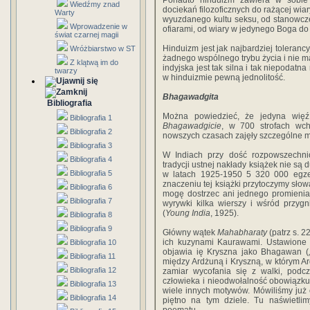
Ponadto hinduizm zawiera w sobie 
Wiedźmy znad
dociekań filozoficznych do rażącej wia
Warty
wyuzdanego kultu seksu, od stanowcz
Wprowadzenie w
ofiarami, od wiary w jedynego Boga do
świat czarnej magii
Hinduizm jest jak najbardziej toleran
Wróżbiarstwo w ST
żadnego wspólnego trybu życia i nie m
Z klątwą im do
indyjska jest tak silna i tak niepodat
twarzy
w hinduizmie pewną jednolitość.
Bhagawadgita
Bibliografia
Można powiedzieć, że jedyna więź,
Bibliografia 1
Bhagawadgicie
, w 700 strofach wc
Bibliografia 2
nowszych czasach zajęły szczególne m
Bibliografia 3
W Indiach przy dość rozpowszechni
Bibliografia 4
tradycji ustnej nakłady książek nie są
Bibliografia 5
w latach 1925-1950 5 320 000 egz
znaczeniu tej książki przytoczymy sło
Bibliografia 6
mogę dostrzec ani jednego promienia
Bibliografia 7
wyrywki kilka wierszy i wśród przygn
(
Young India
, 1925).
Bibliografia 8
Bibliografia 9
Główny wątek
Mahabharaty
(patrz s. 
ich kuzynami Kaurawami. Ustawione 
Bibliografia 10
objawia ię Kryszna jako Bhagawan („
Bibliografia 11
między Ardżuną i Kryszną, w którym A
Bibliografia 12
zamiar wycofania się z walki, podc
człowieka i nieodwołalność obowiązk
Bibliografia 13
wiele innych motywów. Mówiliśmy już o
Bibliografia 14
piętno na tym dziele. Tu naświetlimy