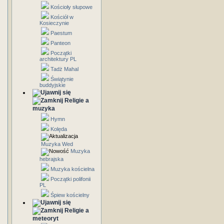
Kościoły słupowe
Kościół w
Kosieczynie
Paestum
Panteon
Początki
architektury PL
Tadż Mahal
Świątynie
buddyjskie
Religie a
muzyka
Hymn
Kolęda
Muzyka Wed
Muzyka
hebrajska
Muzyka kościelna
Początki polifonii
PL
Śpiew kościelny
Religie a
meteoryt