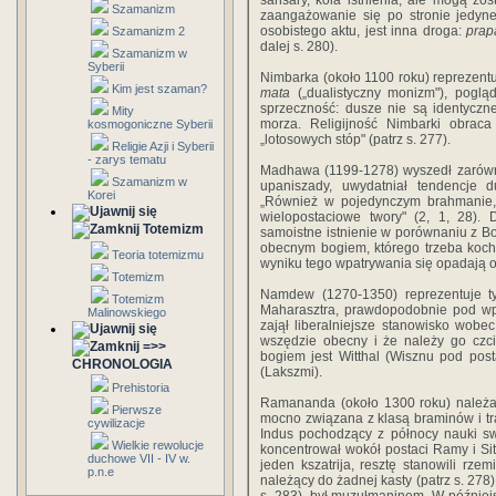
sansary, kola istnienia, ale mogą zos
Szamanizm
zaangażowanie się po stronie jedyne
osobistego aktu, jest inna droga:
prapa
Szamanizm 2
dalej s. 280).
Szamanizm w
Syberii
Nimbarka (około 1100 roku) reprezen
Kim jest szaman?
mata
(„dualistyczny monizm"), poglą
sprzeczność: dusze nie są identyczn
Mity
morza. Religijność Nimbarki obrac
kosmogoniczne Syberii
„lotosowych stóp" (patrz s. 277).
Religie Azji i Syberii
- zarys tematu
Madhawa (1199-1278) wyszedł zarówno 
Szamanizm w
upaniszady, uwydatniał tendencje d
Korei
„Również w pojedynczym brahmanie, n
wielopostaciowe twory" (2, 1, 28).
Totemizm
samoistne istnienie w porównaniu z 
obecnym bogiem, którego trzeba koch
Teoria totemizmu
wyniku tego wpatrywania się opadają
Totemizm
Namdew (1270-1350) reprezentuje typ
Totemizm
Maharasztra, prawdopodobnie pod wpły
Malinowskiego
zajął liberalniejsze stanowisko wob
wszędzie obecny i że należy go czc
=>>
bogiem jest Witthal (Wisznu pod pos
CHRONOLOGIA
(Lakszmi).
Prehistoria
Ramananda (około 1300 roku) należał
Pierwsze
mocno związana z klasą braminów i t
cywilizacje
Indus pochodzący z północy nauki sw
Wielkie rewolucje
koncentrował wokół postaci Ramy i Si
duchowe VII - IV w.
jeden kszatrija, resztę stanowili rze
p.n.e
należący do żadnej kasty (patrz s. 278)