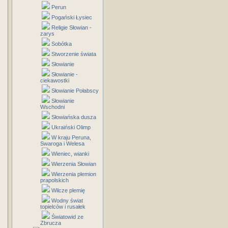
Perun
Pogański Łysiec
Religie Słowian -
zarys
Sobótka
Stworzenie świata
Słowianie
Słowianie -
ciekawostki
Słowianie Połabscy
Słowianie
Wschodni
Słowiańska dusza
Ukraiński Olimp
W kraju Peruna,
Swaroga i Welesa
Wieniec, wianki
Wierzenia Słowian
Wierzenia plemion
prapolskich
Wilcze plemię
Wodny świat
topielców i rusałek
Światowid ze
Zbrucza