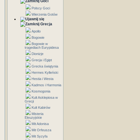
Goci
Polscy Goci
Wierzenia Gotów
Grecja
Apollo
Bogowie
Bogowie w
tragediach Eurypidesa
Dionizje
Grecja i Egipt
Grecka świątynia
Hermes Kylleński
Hestia i Westa
Kadmos i Harmonia
Kosmogonia
Kult Asklepiosa w
Grecji
Kult Kabirów
Misteria
Eleuzyjskie
Mit Adonisa
Mit Orfeusza
Mit Syzyfa