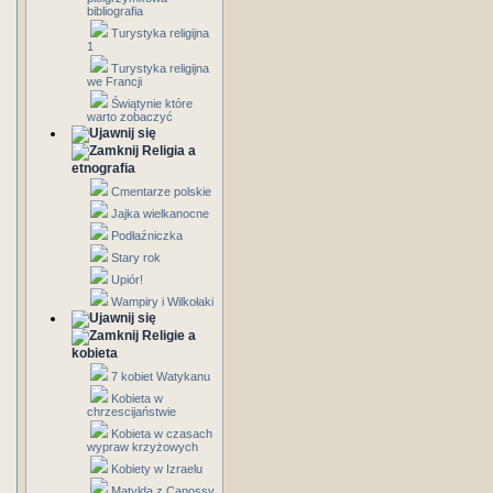
bibliografia
Turystyka religijna
1
Turystyka religijna
we Francji
Świątynie które
warto zobaczyć
Religia a
etnografia
Cmentarze polskie
Jajka wielkanocne
Podłaźniczka
Stary rok
Upiór!
Wampiry i Wilkołaki
Religie a
kobieta
7 kobiet Watykanu
Kobieta w
chrzescijaństwie
Kobieta w czasach
wypraw krzyżowych
Kobiety w Izraelu
Matylda z Canossy