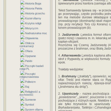
2.
Samaweda
(„wiedza melodyj"), 
śpiewanymi przez kantora (
samaga
al
Historia Boga
Historia Piekła
Tekst Samawedy śpiewa się - w przeciwi
Historia grzechu
go przerywając, często pośrodku jed
ten ma melodie durowe składające s
Kozioł ofiarny
prowadzącego (dominanty) skali majoro
Krytyka religii
(np. przy recytacji Tory czy Koranu) 
tonem prowadzącym (b).
Mistycyzm
Nadnaturalna moc
3.
Jadżurweda
(„wiedza formuł ofiarn
(patrz niżej) i zawiera m. in. lekarską w
Objawienia
kapłan-oficjant.
Oblicza
Rozróżnia się Czarną Jadżurwedę (4 
reinkarnacji
prozaiczne z brahman, oraz Białą Jadżur
Ofiara
4.
Atharwaweda
(„wiedza kapłana athar
Opętanie
strof z Rygwedy, w większości formuły
Piekło
epok.
Początki badań
religii PL
Traktaty wedyjskie:
Początki
1.
Brahmany
(„traktaty"), opowieści, 
religioznawstwa
ofiar. Treść jest równie stara co R
Politeizm
najważniejszych należą:
Ajtareja-br
(„brahmana stu dróg").
Raj
Religijność a
2.
Upaniszady
- nazwa pochodząca
duchowość
„posiedzenie", „seans", pouczenie o rze
Sumienie
pochodzące z różnych epok. Niektóre s
ale tylko trzynaście to upanisza
Symbol
Bryhadaranjaka
,
Taittirija
i
Czhandogja
System ofiarny