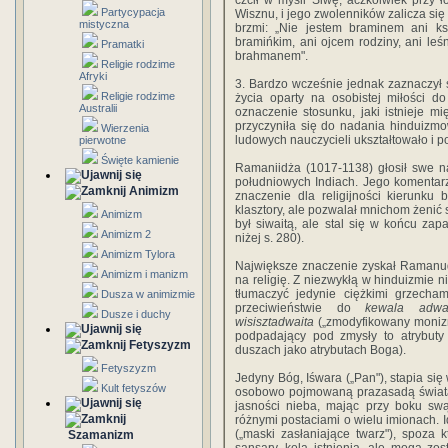
czcił w myśli Siwę, aczkolwiek przy 
Partycypacja
Wisznu, i jego zwolenników zalicza się
mistyczna
brzmi: „Nie jestem braminem ani ksz
bramińkim, ani ojcem rodziny, ani le
Pramatki
brahmanem".
Religie rodzime
Afryki
3. Bardzo wcześnie jednak zaznaczył s
Religie rodzime
życia oparty na osobistej miłości d
Australii
oznaczenie stosunku, jaki istnieje 
przyczyniła się do nadania hinduizmow
Wierzenia
ludowych nauczycieli ukształtowało i po
pierwotne
Święte kamienie
Ramaniidża (1017-1138) głosił swe na
południowych Indiach. Jego komenta
Animizm
znaczenie dla religijności kierunku
klasztory, ale pozwalał mnichom żenić 
Animizm
był siwaitą, ale stal się w końcu zap
Animizm 2
niżej s. 280).
Animizm Tylora
Największe znaczenie zyskał Ramanud
Animizm i manizm
na religię. Z niezwykłą w hinduizmie n
tłumaczyć jedynie ciężkimi grzecha
Dusza w animizmie
przeciwieństwie do
kewala adwai
Dusze i duchy
wisisztadwaita
(„zmodyfikowany monizm"
podpadający pod zmysły to atrybuty 
Fetyszyzm
duszach jako atrybutach Boga).
Fetyszyzm
Jedyny Bóg, Iśwara („Pan"), stapia s
Kult fetyszów
osobowo pojmowaną prazasadą świata, 
jasności nieba, mając przy boku sw
różnymi postaciami o wielu imionach.
(„maski zasłaniające twarz"), spoza
Szamanizm