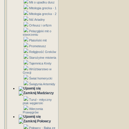
Mit o upadku dusz
Mitologia grecka - 1
Mitologia grecka - 2
Nić Ariadny
Orfeusz i orfizm
Pelazgijski mit o
stworzeniu
Platoński mit
Prometeusz
Religijność Greków
Starożytne misteria
Tajemnica Krety
Wróżbiarstwo w
Grecji
Świat homerycki
Świątynia Artemidy
Madziarzy
Turul - mityczny
ptak węgierski
Wierzenia
Prawęgrów
Połowcy
Połowcy - Baba ze