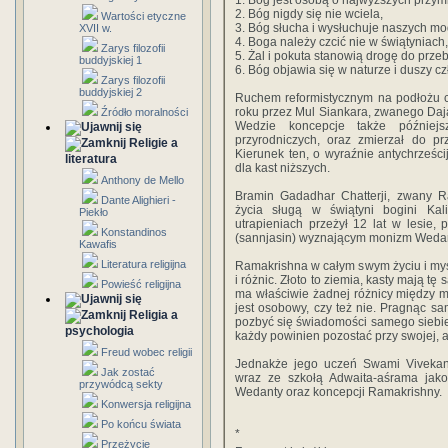
1. Bóg jest osobą o najwyższych przym
2. Bóg nigdy się nie wciela,
Wartości etyczne
3. Bóg słucha i wysłuchuje naszych mo
XVII w.
4. Boga należy czcić nie w świątyniach,
Zarys filozofii
5. Żal i pokuta stanowią drogę do prze
buddyjskiej 1
6. Bóg objawia się w naturze i duszy c
Zarys filozofii
buddyjskiej 2
Ruchem reformistycznym na podłożu c
roku przez Mul Siankara, zwanego Daj
Źródło moralności
Wedzie koncepcje także później
przyrodniczych, oraz zmierzał do przy
Religie a
Kierunek ten, o wyraźnie antychrześc
literatura
dla kast niższych.
Anthony de Mello
Bramin Gadadhar Chatterji, zwany Ra
Dante Alighieri -
życia sługą w świątyni bogini Kali
Piekło
utrapieniach przeżył 12 lat w lesie, p
Konstandinos
(sannjasin) wyznającym monizm Wedan
Kawafis
Literatura religijna
Ramakrishna w całym swym życiu i myśl
i różnic. Złoto to ziemia, kasty mają tę
Powieść religijna
ma właściwie żadnej różnicy między mę
jest osobowy, czy też nie. Pragnąc sa
Religia a
pozbyć się świadomości samego siebie
psychologia
każdy powinien pozostać przy swojej, a
Freud wobec religii
Jednakże jego uczeń Swami Vivekana
Jak zostać
wraz ze szkołą Adwaita-aśrama jak
przywódcą sekty
Wedanty oraz koncepcji Ramakrishny.
Konwersja religijna
Po końcu świata
*
Przeżycie