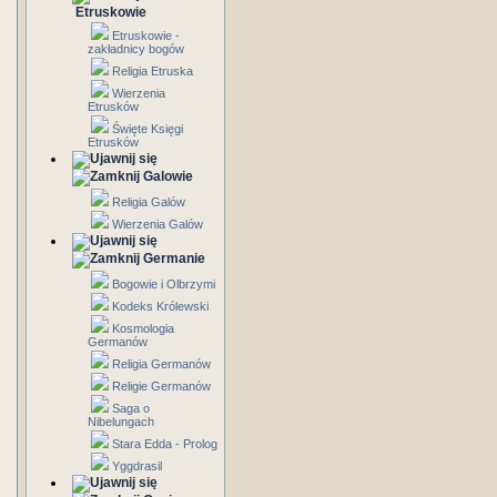
Etruskowie
Etruskowie -
zakładnicy bogów
Religia Etruska
Wierzenia
Etrusków
Święte Księgi
Etrusków
Galowie
Religia Galów
Wierzenia Galów
Germanie
Bogowie i Olbrzymi
Kodeks Królewski
Kosmologia
Germanów
Religia Germanów
Religie Germanów
Saga o
Nibelungach
Stara Edda - Prolog
Yggdrasil