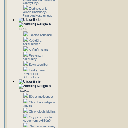
konstytucja
Zjednoczenie
Włoch i likwidacja
Państwa Kościelnego
Religie a
seks
Heloiza i Abelard
Kościół a
seksualność
Kościół i seks
Pesymizm
seksualny
Seks a celibat
Tantryczna
Psychologia
Seksualności
Religia a
nauka
Bóg a inteligencja
Choroba a religia w
antyku
Chronologia biblijna
Czy przed wielkim
wybuchem był Bóg?
Dlaczego jesteśmy