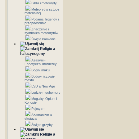
Biblia i meteoryty
Meteoryt w sztuce
materialnej
Podania, legendy i
przepowiednie
Znaczenie i
symbolika meteorytów
Święte kamienie
Religie a
halucynogeny
Asasyni -
Fanatyczni mordercy
Bogini maku
Budowniczowie
mostu
LSD a New Age
Ludzie-muchomory
Megality, Opium i
Konopie
Pejotyzm
Szamanizm a
ekstaza
Święte grzyby
Religie a