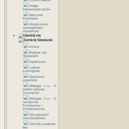
Okolice Bałtyku
Religie
Indoeuropejczyków
Wierzenia
Prasłowian
Współczesne
neopogaństwo
słowiańskie
Słowianie
Arkona
Badania nad
Słowianami
Kupalnocka
Ludowe
kosmogonie
Mazowsze
pogańskie
Mitologia - 1 cz. - O
wielkim dzbanie
Zerywanów
Mitologia - 2 cz. - O
narodzeniu
Przestworzy i
Przedstworzów
Obrzędowość
starosłowiańska
Obrzędy powitania
lata