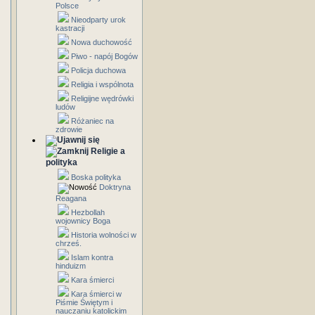
Polsce
Nieodparty urok
kastracji
Nowa duchowość
Piwo - napój Bogów
Policja duchowa
Religia i wspólnota
Religijne wędrówki
ludów
Różaniec na
zdrowie
Religie a
polityka
Boska polityka
Doktryna
Reagana
Hezbollah
wojownicy Boga
Historia wolności w
chrześ.
Islam kontra
hinduizm
Kara śmierci
Kara śmierci w
Piśmie Świętym i
nauczaniu katolickim