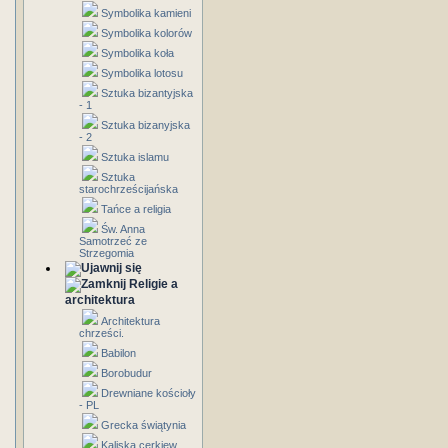
Symbolika kamieni
Symbolika kolorów
Symbolika koła
Symbolika lotosu
Sztuka bizantyjska
- 1
Sztuka bizanyjska
- 2
Sztuka islamu
Sztuka
starochrześcijańska
Tańce a religia
Św. Anna
Samotrzeć ze
Strzegomia
Religie a
architektura
Architektura
chrześci.
Babilon
Borobudur
Drewniane kościoły
- PL
Grecka świątynia
Kaliska cerkiew