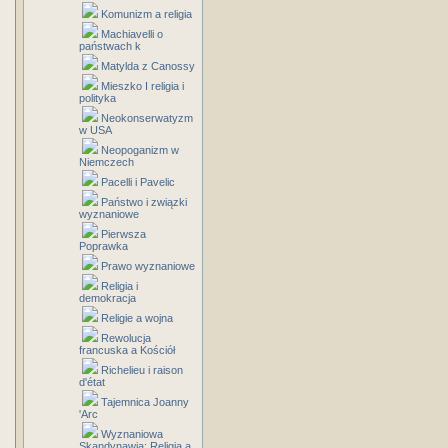
Komunizm a religia
Machiavelli o
państwach k
Matylda z Canossy
Mieszko I religia i
polityka
Neokonserwatyzm
w USA
Neopoganizm w
Niemczech
Pacelli i Pavelic
Państwo i związki
wyznaniowe
Pierwsza
Poprawka
Prawo wyznaniowe
Religia i
demokracja
Religie a wojna
Rewolucja
francuska a Kościół
Richelieu i raison
d'état
Tajemnica Joanny
'Arc
Wyznaniowa
Skandynawia: Religia a