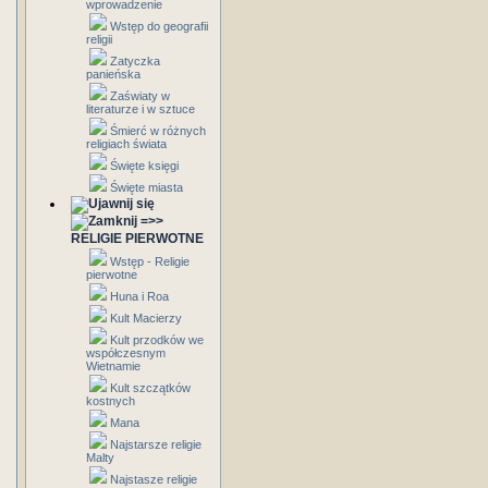
wprowadzenie
Wstęp do geografii
religii
Zatyczka
panieńska
Zaświaty w
literaturze i w sztuce
Śmierć w różnych
religiach świata
Święte księgi
Święte miasta
=>>
RELIGIE PIERWOTNE
Wstęp - Religie
pierwotne
Huna i Roa
Kult Macierzy
Kult przodków we
współczesnym
Wietnamie
Kult szczątków
kostnych
Mana
Najstarsze religie
Malty
Najstasze religie