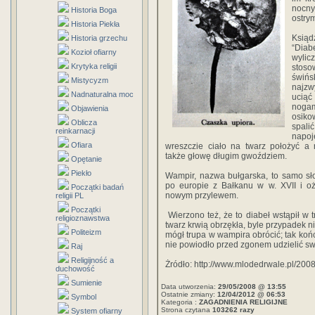
nocny
Historia Boga
ostry
Historia Piekła
Ksiąd
Historia grzechu
“Diabe
Kozioł ofiarny
wylic
Krytyka religii
stos
świń
Mistycyzm
najzw
Nadnaturalna moc
uciąć
noga
Objawienia
osiko
Oblicza
spal
reinkarnacji
napo
Ofiara
wreszczie ciało na twarz położyć a 
także głowę długim gwoździem.
Opętanie
Piekło
Wampir, nazwa bułgarska, to samo sło
po europie z Bałkanu w w. XVII i o
Początki badań
nowym przylewem.
religii PL
Początki
Wierzono też, że to diabeł wstąpił w tr
religioznawstwa
twarz krwią obrzękła, byle przypadek ni
Politeizm
mógł trupa w wampira obrócić; tak kończy
nie powiodło przed zgonem udzielić sw
Raj
Religijność a
Żródło: http://www.mlodedrwale.pl/2008
duchowość
Sumienie
Data utworzenia:
29/05/2008 @ 13:55
Ostatnie zmiany:
12/04/2012 @ 06:53
Symbol
Kategoria :
ZAGADNIENIA RELIGIJNE
Strona czytana
103262 razy
System ofiarny