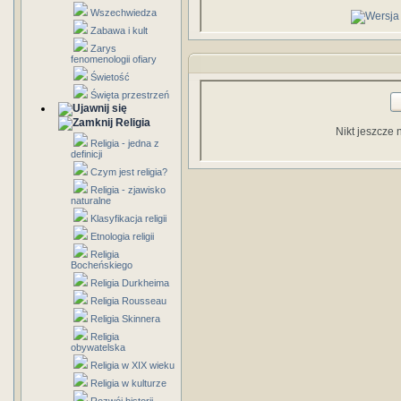
Wszechwiedza
Zabawa i kult
Zarys
fenomenologii ofiary
Świetość
Święta przestrzeń
Religia
Nikt jeszcze 
Religia - jedna z
definicji
Czym jest religia?
Religia - zjawisko
naturalne
Klasyfikacja religii
Etnologia religii
Religia
Bocheńskiego
Religia Durkheima
Religia Rousseau
Religia Skinnera
Religia
obywatelska
Religia w XIX wieku
Religia w kulturze