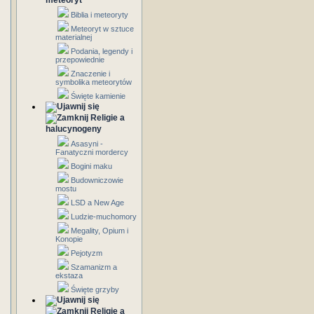
meteoryt
Biblia i meteoryty
Meteoryt w sztuce
materialnej
Podania, legendy i
przepowiednie
Znaczenie i
symbolika meteorytów
Święte kamienie
Religie a
halucynogeny
Asasyni -
Fanatyczni mordercy
Bogini maku
Budowniczowie
mostu
LSD a New Age
Ludzie-muchomory
Megality, Opium i
Konopie
Pejotyzm
Szamanizm a
ekstaza
Święte grzyby
Religie a