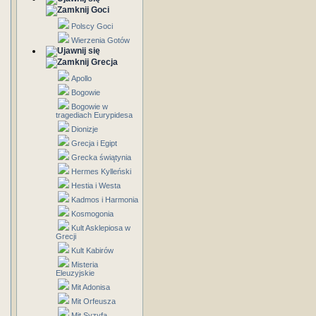
Goci
Polscy Goci
Wierzenia Gotów
Grecja
Apollo
Bogowie
Bogowie w
tragediach Eurypidesa
Dionizje
Grecja i Egipt
Grecka świątynia
Hermes Kylleński
Hestia i Westa
Kadmos i Harmonia
Kosmogonia
Kult Asklepiosa w
Grecji
Kult Kabirów
Misteria
Eleuzyjskie
Mit Adonisa
Mit Orfeusza
Mit Syzyfa