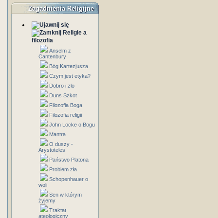
Zagadnienia Religijne
Religie a
filozofia
Anselm z
Cantenbury
Bóg Kartezjusza
Czym jest etyka?
Dobro i zlo
Duns Szkot
Filozofia Boga
Filozofia religii
John Locke o Bogu
Mantra
O duszy -
Arystoteles
Państwo Platona
Problem zła
Schopenhauer o
woli
Sen w którym
żyjemy
Traktat
ateologiczny