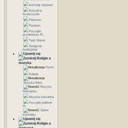
Kościoły słupowe
Kościół w
Kosieczynie
Paestum
Panteon
Początki
architektury PL
Tadż Mahal
Świątynie
buddyjskie
Religie a
muzyka
Hymn
Kolęda
Muzyka Wed
Muzyka
hebrajska
Muzyka kościelna
Początki polifonii
PL
Śpiew
kościelny
Religie a