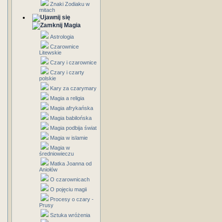
Znaki Zodiaku w
mitach
Magia
Astrologia
Czarownice
Litewskie
Czary i czarownice
Czary i czarty
polskie
Kary za czarymary
Magia a religia
Magia afrykańska
Magia babilońska
Magia podbija świat
Magia w islamie
Magia w
średniowieczu
Matka Joanna od
Aniołów
O czarownicach
O pojęciu magii
Procesy o czary -
Prusy
Sztuka wróżenia