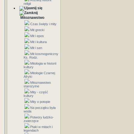
Rozwój historii
religii
Mitoznawstwo
Czas święty i mity
Mit grecki
Mit i epos
Mit i kultura
Mit i sen
Mit kosmogoniczny
Ks. Rodz.
Mitologia w historii
kultury
Mitologie Czarnej
Afryki
Mitoznawstwo
starożytne
Mity - część
kultury
Mity o potopie
Na początku była
woda
Potwory ludzko-
zwierzęce
Ptaki w mitach i
legendach