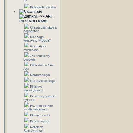
37
Bibliografia polska
=>> ART.
PRZEKROJOWE
Chrześcijaństwo a
pogaństwo
Dlaczego
wierzymy w Boga?
Gramatyka
moralności
Jak rodzili się
bogowie
Kilka słów o New
Age
Neuroteologia
Odrodzenie religii
Piekło w
starożytności
Przechwytywanie
symboli
Psychologiczne
źródła religijności
Płonące rzeki
Pępek świata
Religie w
Starożytności -