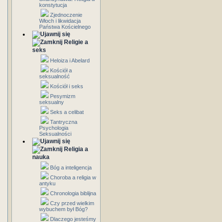
konstytucja
Zjednoczenie
Włoch i likwidacja
Państwa Kościelnego
Religie a
seks
Heloiza i Abelard
Kościół a
seksualność
Kościół i seks
Pesymizm
seksualny
Seks a celibat
Tantryczna
Psychologia
Seksualności
Religia a
nauka
Bóg a inteligencja
Choroba a religia w
antyku
Chronologia biblijna
Czy przed wielkim
wybuchem był Bóg?
Dlaczego jesteśmy