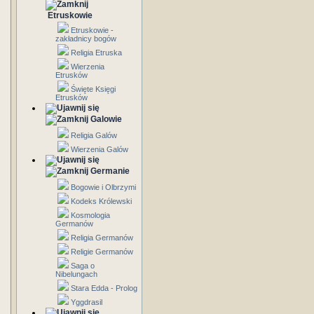
Etruskowie
Etruskowie -
zakładnicy bogów
Religia Etruska
Wierzenia
Etrusków
Święte Księgi
Etrusków
Galowie
Religia Galów
Wierzenia Galów
Germanie
Bogowie i Olbrzymi
Kodeks Królewski
Kosmologia
Germanów
Religia Germanów
Religie Germanów
Saga o
Nibelungach
Stara Edda - Prolog
Yggdrasil