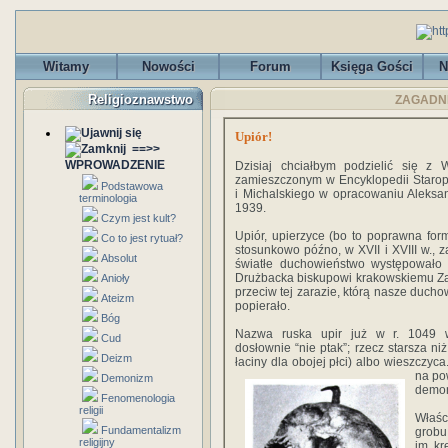
Witamy
Nowości
Forum
Księga Gości
N
Religioznawstwo
ZAGADNIE
Upiór!
==>>
WPROWADZENIE
Dzisiaj chciałbym podzielić się z
zamieszczonym w Encyklopedii Staropo
Podstawowa
i Michalskiego w opracowaniu Aleksa
terminologia
1939.
Czym jest kult?
Upiór, upierzyce (bo to poprawna for
Co to jest rytuał?
stosunkowo późno, w XVII i XVIII w., za
Absolut
światłe duchowieństwo występowało
Drużbacka biskupowi krakowskiemu Za
Anioły
przeciw tej zarazie, którą nasze ducho
Ateizm
popierało.
Bóg
Nazwa ruska upir już w r. 1049 
Cud
dosłownie “nie ptak”; rzecz starsza ni
Deizm
łaciny dla obojej płci) albo wieszczyc
na po
Demonizm
demon
Fenomenologia
religii
Właśc
Fundamentalizm
grobu
religijny
im kr