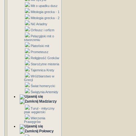
Mit o upadku dusz
Mitologia grecka - 1
Mitologia grecka - 2
Nić Ariadny
Orfeusz i orfizm
Pelazgijski mit o
stworzeniu
Platoński mit
Prometeusz
Religijność Greków
Starożytne misteria
Tajemnica Krety
Wróżbiarstwo w
Grecji
Świat homerycki
Świątynia Artemidy
Madziarzy
Turul - mityczny
ptak węgierski
Wierzenia
Prawęgrów
Połowcy