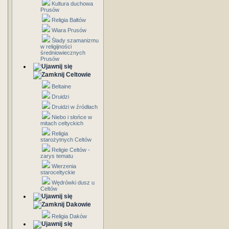
Kultura duchowa
Prusów
Religia Bałtów
Wiara Prusów
Ślady szamanizmu
w religijności
średniowiecznych
Prusów
Celtowie
Beltaine
Druidzi
Druidzi w źródłach
Niebo i słońce w
mitach celtyckich
Religia
starożytnych Celtów
Religie Celtów -
zarys tematu
Wierzenia
staroceltyckie
Wędrówki dusz u
Celtów
Dakowie
Religia Daków