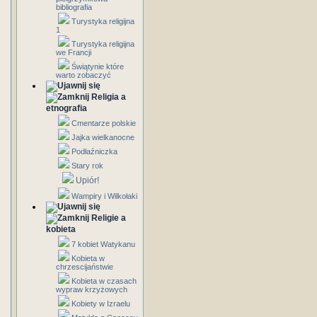
bibliografia
Turystyka religijna
1
Turystyka religijna
we Francji
Świątynie które
warto zobaczyć
Religia a
etnografia
Cmentarze polskie
Jajka wielkanocne
Podłaźniczka
Stary rok
Upiór!
Wampiry i Wilkołaki
Religie a
kobieta
7 kobiet Watykanu
Kobieta w
chrzescijaństwie
Kobieta w czasach
wypraw krzyżowych
Kobiety w Izraelu