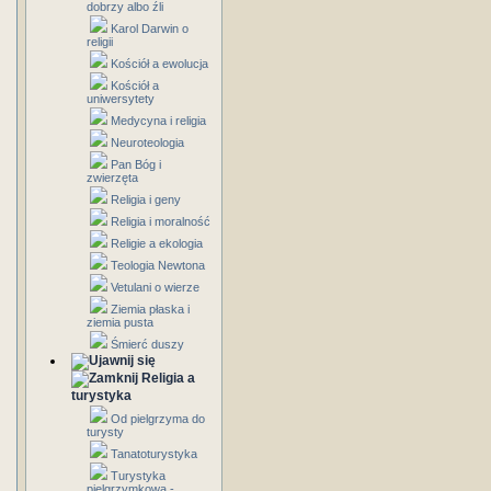
dobrzy albo źli
Karol Darwin o
religii
Kościół a ewolucja
Kościół a
uniwersytety
Medycyna i religia
Neuroteologia
Pan Bóg i
zwierzęta
Religia i geny
Religia i moralność
Religie a ekologia
Teologia Newtona
Vetulani o wierze
Ziemia płaska i
ziemia pusta
Śmierć duszy
Religia a
turystyka
Od pielgrzyma do
turysty
Tanatoturystyka
Turystyka
pielgrzymkowa -