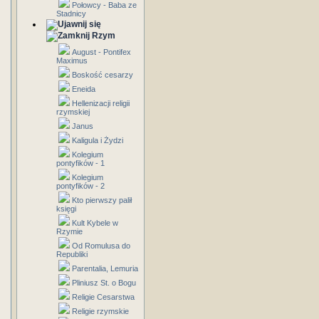
Połowcy - Baba ze
Stadnicy
Rzym
August - Pontifex
Maximus
Boskość cesarzy
Eneida
Hellenizacji religii
rzymskiej
Janus
Kaligula i Żydzi
Kolegium
pontyfików - 1
Kolegium
pontyfików - 2
Kto pierwszy palił
księgi
Kult Kybele w
Rzymie
Od Romulusa do
Republiki
Parentalia, Lemuria
Pliniusz St. o Bogu
Religie Cesarstwa
Religie rzymskie