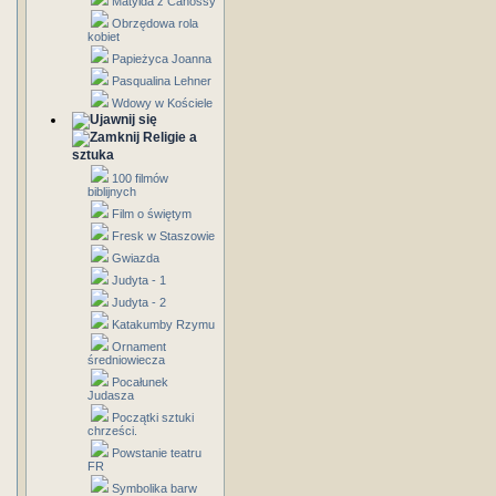
Matylda z Canossy
Obrzędowa rola
kobiet
Papieżyca Joanna
Pasqualina Lehner
Wdowy w Kościele
Religie a
sztuka
100 filmów
biblijnych
Film o świętym
Fresk w Staszowie
Gwiazda
Judyta - 1
Judyta - 2
Katakumby Rzymu
Ornament
średniowiecza
Pocałunek
Judasza
Początki sztuki
chrześci.
Powstanie teatru
FR
Symbolika barw