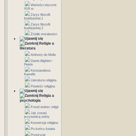
Wartości etyczne
XVII w.
Zarys filozofii
buddyjskiej 1
Zarys filozofii
buddyjskiej 2
Źródło moralności
Religie a
literatura
Anthony de Mello
Dante Alighieri -
Piekło
Konstandinos
Kawafis
Literatura religijna
Powieść religijna
Religia a
psychologia
Freud wobec religii
Jak zostać
przywódcą sekty
Konwersja religijna
Po końcu świata
Przeżycie