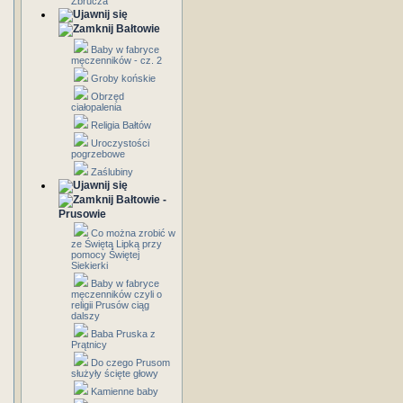
Zbrucza
Bałtowie
Baby w fabryce
męczenników - cz. 2
Groby końskie
Obrzęd
ciałopalenia
Religia Bałtów
Uroczystości
pogrzebowe
Zaślubiny
Bałtowie -
Prusowie
Co można zrobić w
ze Świętą Lipką przy
pomocy Świętej
Siekierki
Baby w fabryce
męczenników czyli o
religii Prusów ciąg
dalszy
Baba Pruska z
Prątnicy
Do czego Prusom
służyły ścięte głowy
Kamienne baby