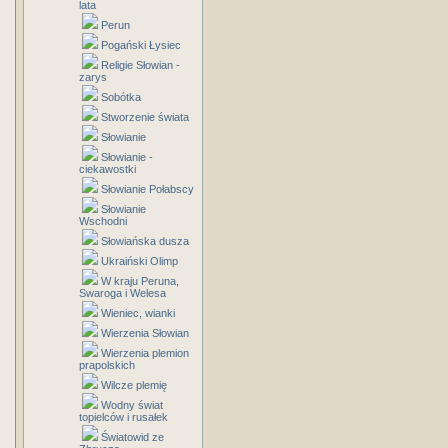
lata
Perun
Pogański Łysiec
Religie Słowian -
zarys
Sobótka
Stworzenie świata
Słowianie
Słowianie -
ciekawostki
Słowianie Połabscy
Słowianie
Wschodni
Słowiańska dusza
Ukraiński Olimp
W kraju Peruna,
Swaroga i Welesa
Wieniec, wianki
Wierzenia Słowian
Wierzenia plemion
prapolskich
Wilcze plemię
Wodny świat
topielców i rusałek
Światowid ze