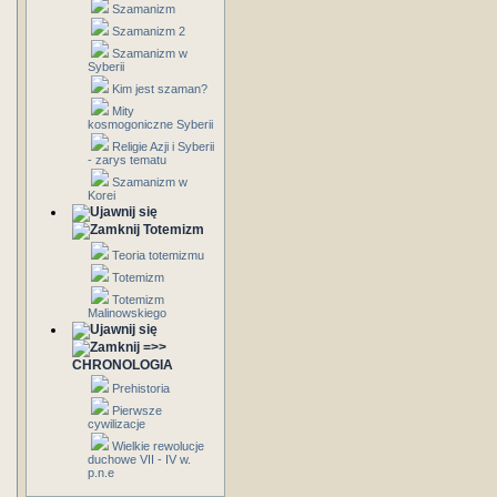
Szamanizm
Szamanizm 2
Szamanizm w
Syberii
Kim jest szaman?
Mity
kosmogoniczne Syberii
Religie Azji i Syberii
- zarys tematu
Szamanizm w
Korei
Totemizm
Teoria totemizmu
Totemizm
Totemizm
Malinowskiego
=>>
CHRONOLOGIA
Prehistoria
Pierwsze
cywilizacje
Wielkie rewolucje
duchowe VII - IV w.
p.n.e