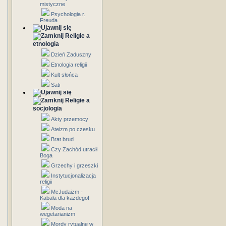
mistyczne
Psychologia r.
Freuda
Religie a
etnologia
Dzień Zaduszny
Etnologia religii
Kult słońca
Sati
Religie a
socjologia
Akty przemocy
Ateizm po czesku
Brat brud
Czy Zachód utracił
Boga
Grzechy i grzeszki
Instytucjonalizacja
religii
McJudaizm -
Kabała dla każdego!
Moda na
wegetarianizm
Mordy rytualne w