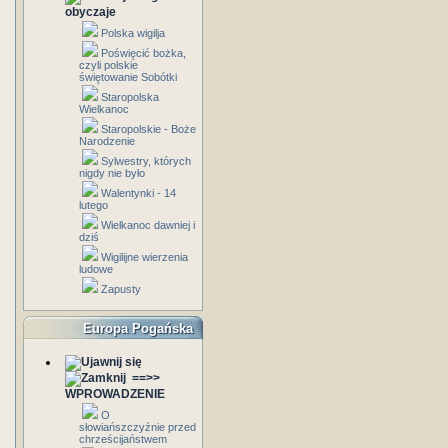
obyczaje
Polska wigilja
Poświęcić bożka,
czyli polskie
świętowanie Sobótki
Staropolska
Wielkanoc
Staropolskie - Boże
Narodzenie
Sylwestry, których
nigdy nie było
Walentynki - 14
lutego
Wielkanoc dawniej i
dziś
Wigilijne wierzenia
ludowe
Zapusty
Europa Pogańska
==>>
WPROWADZENIE
O
słowiańszczyźnie przed
chrześcijaństwem