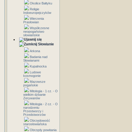
Okolice Bałtyku
Religie
Indoeuropejczyków
Wierzenia
Prasłowian
Współczesne
neopogaństwo
słowiańskie
Słowianie
Arkona
Badania nad
Słowianami
Kupalnocka
Ludowe
kosmogonie
Mazowsze
pogańskie
Mitologia - 1 cz. - O
wielkim dzbanie
Zerywanów
Mitologia - 2 cz. - O
narodzeniu
Przestworzy i
Przedstworzów
Obrzędowość
starosłowiańska
Obrzędy powitania