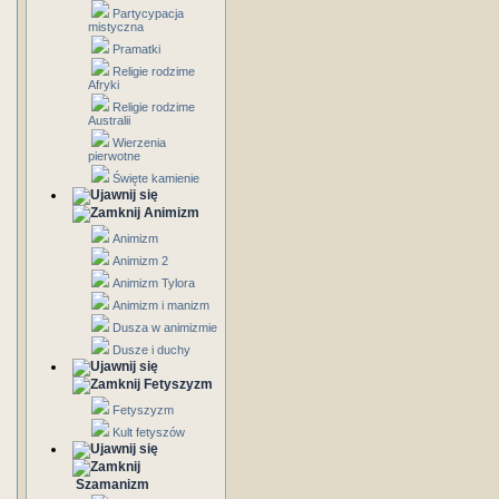
Partycypacja
mistyczna
Pramatki
Religie rodzime
Afryki
Religie rodzime
Australii
Wierzenia
pierwotne
Święte kamienie
Animizm
Animizm
Animizm 2
Animizm Tylora
Animizm i manizm
Dusza w animizmie
Dusze i duchy
Fetyszyzm
Fetyszyzm
Kult fetyszów
Szamanizm