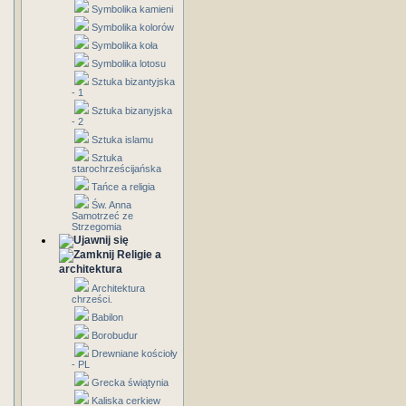
Symbolika kamieni
Symbolika kolorów
Symbolika koła
Symbolika lotosu
Sztuka bizantyjska
- 1
Sztuka bizanyjska
- 2
Sztuka islamu
Sztuka
starochrześcijańska
Tańce a religia
Św. Anna
Samotrzeć ze
Strzegomia
Religie a
architektura
Architektura
chrześci.
Babilon
Borobudur
Drewniane kościoły
- PL
Grecka świątynia
Kaliska cerkiew