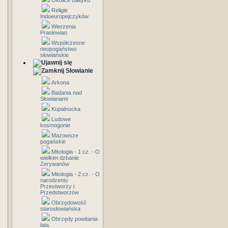
Okolice Bałtyku
Religie
Indoeuropejczyków
Wierzenia
Prasłowian
Współczesne
neopogaństwo
słowiańskie
Słowianie
Arkona
Badania nad
Słowianami
Kupalnocka
Ludowe
kosmogonie
Mazowsze
pogańskie
Mitologia - 1 cz. - O
wielkim dzbanie
Zerywanów
Mitologia - 2 cz. - O
narodzeniu
Przestworzy i
Przedstworzów
Obrzędowość
starosłowiańska
Obrzędy powitania
lata