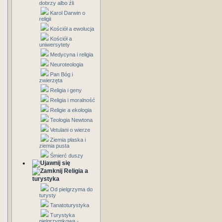
dobrzy albo źli
Karol Darwin o
religii
Kościół a ewolucja
Kościół a
uniwersytety
Medycyna i religia
Neuroteologia
Pan Bóg i
zwierzęta
Religia i geny
Religia i moralność
Religie a ekologia
Teologia Newtona
Vetulani o wierze
Ziemia płaska i
ziemia pusta
Śmierć duszy
Religia a
turystyka
Od pielgrzyma do
turysty
Tanatoturystyka
Turystyka
pielgrzymkowa -