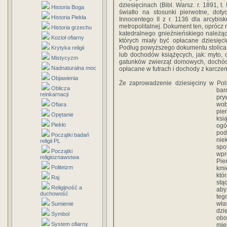
dziesięcinach (Bibl. Warsz. r. 1891, t
Historia Boga
światło na stosunki pierwotne, dotyc
Historia Piekła
Innocentego II z r. 1136 dla arcybis
metropolitalnej. Dokument ten, oprócz 
Historia grzechu
katedralnego gnieźnieńskiego należąc
Kozioł ofiarny
których miały być opłacane dziesięc
Podług powyższego dokumentu stolica a
Krytyka religii
lub dochodów książęcych, jak: myto,
Mistycyzm
gatunków zwierząt domowych, dochód
Nadnaturalna moc
opłacane w futrach i dochody z karcze
Objawienia
Że zaprowadzenie dziesięciny w Po
Oblicza
bar
reinkarnacji
pry
wob
Ofiara
pie
Opętanie
ksi
Piekło
ogó
pod
Początki badań
nie
religii PL
spo
Początki
wpr
religioznawstwa
Pie
Politeizm
kmi
któ
Raj
stą
Religijność a
aby
duchowość
teg
wła
Sumienie
dzi
Symbol
obo
System ofiarny
mie