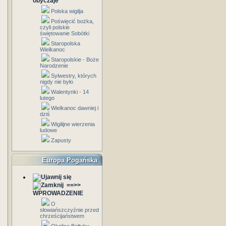
obyczaje
Polska wigilja
Poświęcić bożka,
czyli polskie
świętowanie Sobótki
Staropolska
Wielkanoc
Staropolskie - Boże
Narodzenie
Sylwestry, których
nigdy nie było
Walentynki - 14
lutego
Wielkanoc dawniej i
dziś
Wigilijne wierzenia
ludowe
Zapusty
Europa Pogańska
==>>
WPROWADZENIE
O
słowiańszczyźnie przed
chrześcijaństwem