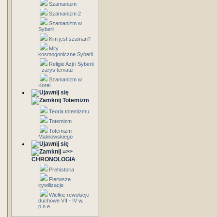
Szamanizm
Szamanizm 2
Szamanizm w
Syberii
Kim jest szaman?
Mity
kosmogoniczne Syberii
Religie Azji i Syberii
- zarys tematu
Szamanizm w
Korei
Totemizm
Teoria totemizmu
Totemizm
Totemizm
Malinowskiego
=>>
CHRONOLOGIA
Prehistoria
Pierwsze
cywilizacje
Wielkie rewolucje
duchowe VII - IV w.
p.n.e