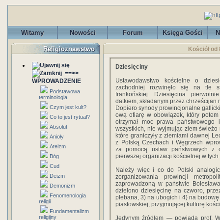
Witamy
Nowości
Forum
Księga Gości
N
Religioznawstwo
Kościół od 
Dziesięciny
==>>
Ustawodawstwo kościelne o dzies
WPROWADZENIE
zachodniej rozwinęło się na tle s
Podstawowa
frankońskiej. Dziesięcina pierwotn
terminologia
datkiem, składanym przez chrześcijan n
Czym jest kult?
Dopiero synody prowincjonalne gallicki
ową ofiarę w obowiązek, który potem
Co to jest rytuał?
otrzymał moc prawa państwowego i 
Absolut
wszystkich, nie wyjmując ziem śwież
które graniczyły z ziemiami dawnej Le
Anioły
z Polską Czechach i Węgrzech wpro
Ateizm
za pomocą ustaw państwowych z ch
pierwszej organizacji kościelnej w tych
Bóg
Cud
Należy więc i co do Polski analogic
Deizm
zorganizowania prowincji metropo
zaprowadzoną w państwie Bolesława
Demonizm
dzielono dziesięcinę na czworo, przez
Fenomenologia
plebana, 3) na ubogich i 4) na budowę
religii
piastowskiej, przyjmującej kulturę koś
Fundamentalizm
religijny
Jedynym źródłem — powiada prof. W