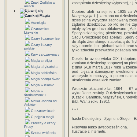
Znaki Zodiaku w
zastąpienia dziesięciny wytycznej, t. j
mitach
Dopiero atoli na sejmie r. 1635 za 
Magia
Kompozycja
, t. j. zamiana na dziesię
dziesięcina wytyczna zachowaną zosta
Astrologia
żądanie dziedziców, bo kto jej nie żą
miały być w grodach oblatowane. „Małd
Czarownice
Litewskie
Spory o dziesięcinę pieniężną, powstał
Sądu Grodzkiego bez apelacji. Spory o 
Czary i czarownice
do Sądu Ziemskiego z apelacją do Try
Czary i czarty
szły opornie, bo i plebani woleli brać
polskie
tylko szlachta przeważnie pożądała ref
Kary za czarymary
Doszło to aż do wieku XIX, i dopier
Magia a religia
zamiana dziesięciny snopowej na pien
Magia afrykańska
z dnia 6/18 marca 1817 roku wszelkie
pod ciężaru dziesięciny uwolnione 
Magia babilońska
wieczyste kompozyty, a potem naznac
Magia podbija świat
ukończenia wszelkich zamian.
Magia w islamie
Wreszcie ukazami z lat: 1864 — 67 ws
Magia w
wykreślone zostały. O dziesięcinach 
średniowieczu
(Czacki, Bandtkie, Miączyński, Chodyńs
Matka Joanna od
Bibl. War. z roku 1891).
Aniołów
* * *
O czarownicach
O pojęciu magii
hasło Dziesięciny - Zygmunt Gloger -
E
Procesy o czary -
Prusy
Pisownia lekko uwspółcześniona.
Ilustracje z Internetu.
Sztuka wróżenia