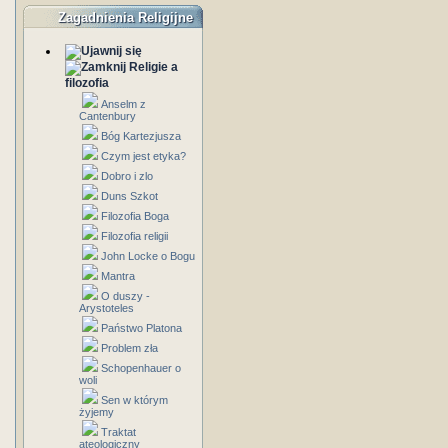
Zagadnienia Religijne
Religie a
filozofia
Anselm z
Cantenbury
Bóg Kartezjusza
Czym jest etyka?
Dobro i zlo
Duns Szkot
Filozofia Boga
Filozofia religii
John Locke o Bogu
Mantra
O duszy -
Arystoteles
Państwo Platona
Problem zła
Schopenhauer o
woli
Sen w którym
żyjemy
Traktat
ateologiczny