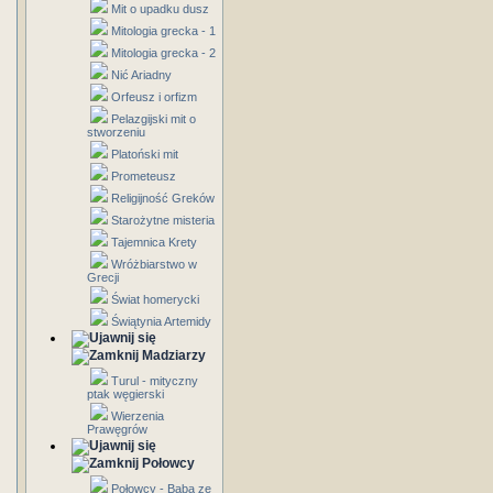
Mit o upadku dusz
Mitologia grecka - 1
Mitologia grecka - 2
Nić Ariadny
Orfeusz i orfizm
Pelazgijski mit o
stworzeniu
Platoński mit
Prometeusz
Religijność Greków
Starożytne misteria
Tajemnica Krety
Wróżbiarstwo w
Grecji
Świat homerycki
Świątynia Artemidy
Madziarzy
Turul - mityczny
ptak węgierski
Wierzenia
Prawęgrów
Połowcy
Połowcy - Baba ze