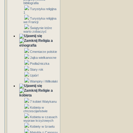
bibliografia
Turystyka religijna
1
Turystyka religijna
we Francji
Świątynie które
warto zobaczyć
Religia a
etnografia
Cmentarze polskie
Jajka wielkanocne
Podłaźniczka
Stary rok
Upiór!
Wampiry i Wilkołaki
Religie a
kobieta
7 kobiet Watykanu
Kobieta w
chrzescijaństwie
Kobieta w czasach
wypraw krzyżowych
Kobiety w Izraelu
Matylda z Canossy