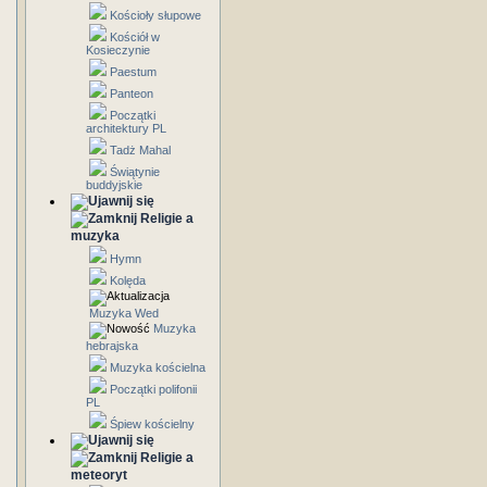
Kościoły słupowe
Kościół w
Kosieczynie
Paestum
Panteon
Początki
architektury PL
Tadż Mahal
Świątynie
buddyjskie
Religie a
muzyka
Hymn
Kolęda
Muzyka Wed
Muzyka
hebrajska
Muzyka kościelna
Początki polifonii
PL
Śpiew kościelny
Religie a
meteoryt