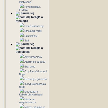
mistyczne
Psychologia r.
Freuda
Religie a
etnologia
Dzień Zaduszny
Etnologia religii
Kult słońca
Sati
Religie a
socjologia
Akty przemocy
Ateizm po czesku
Brat brud
Czy Zachód utracił
Boga
Grzechy i grzeszki
Instytucjonalizacja
religii
McJudaizm -
Kabała dla każdego!
Moda na
wegetarianizm
Mordy rytualne w