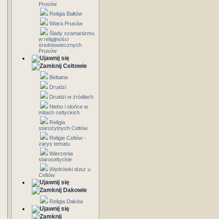
Prusów
Religia Bałtów
Wiara Prusów
Ślady szamanizmu
w religijności
średniowiecznych
Prusów
Celtowie
Beltaine
Druidzi
Druidzi w źródłach
Niebo i słońce w
mitach celtyckich
Religia
starożytnych Celtów
Religie Celtów -
zarys tematu
Wierzenia
staroceltyckie
Wędrówki dusz u
Celtów
Dakowie
Religia Daków