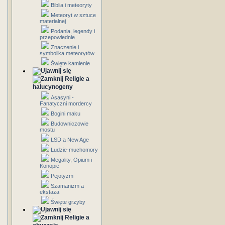
Biblia i meteoryty
Meteoryt w sztuce
materialnej
Podania, legendy i
przepowiednie
Znaczenie i
symbolika meteorytów
Święte kamienie
Religie a
halucynogeny
Asasyni -
Fanatyczni mordercy
Bogini maku
Budowniczowie
mostu
LSD a New Age
Ludzie-muchomory
Megality, Opium i
Konopie
Pejotyzm
Szamanizm a
ekstaza
Święte grzyby
Religie a