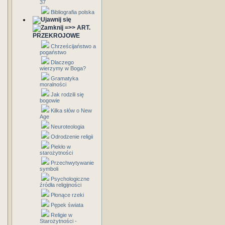
37
Bibliografia polska
=>> ART.
PRZEKROJOWE
Chrześcijaństwo a
pogaństwo
Dlaczego
wierzymy w Boga?
Gramatyka
moralności
Jak rodzili się
bogowie
Kilka słów o New
Age
Neuroteologia
Odrodzenie religii
Piekło w
starożytności
Przechwytywanie
symboli
Psychologiczne
źródła religijności
Płonące rzeki
Pępek świata
Religie w
Starożytności -