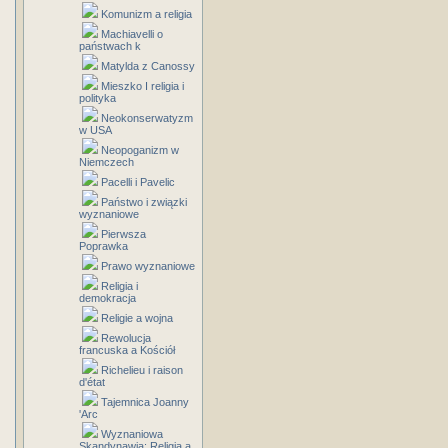
Komunizm a religia
Machiavelli o
państwach k
Matylda z Canossy
Mieszko I religia i
polityka
Neokonserwatyzm
w USA
Neopoganizm w
Niemczech
Pacelli i Pavelic
Państwo i związki
wyznaniowe
Pierwsza
Poprawka
Prawo wyznaniowe
Religia i
demokracja
Religie a wojna
Rewolucja
francuska a Kościół
Richelieu i raison
d'état
Tajemnica Joanny
'Arc
Wyznaniowa
Skandynawia: Religia a