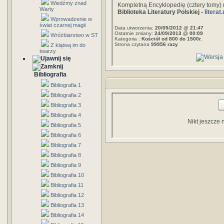
Wiedźmy znad
Kompletną Encyklopedię (cztery tomy) 
Warty
Biblioteka Literatury Polskiej -
literat
Wprowadzenie w
świat czarnej magii
Data utworzenia:
20/05/2012 @ 21:47
Ostatnie zmiany:
24/09/2013 @ 00:09
Wróżbiarstwo w ST
Kategoria :
Kościół od 800 do 1500r.
Strona czytana
99956 razy
Z klątwą im do
twarzy
Bibliografia
Bibliografia 1
Bibliografia 2
Bibliografia 3
Bibliografia 4
Nikt jeszcze 
Bibliografia 5
Bibliografia 6
Bibliografia 7
Bibliografia 8
Bibliografia 9
Bibliografia 10
Bibliografia 11
Bibliografia 12
Bibliografia 13
Bibliografia 14