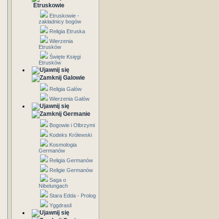
Etruskowie
Etruskowie -
zakładnicy bogów
Religia Etruska
Wierzenia
Etrusków
Święte Księgi
Etrusków
Galowie
Religia Galów
Wierzenia Galów
Germanie
Bogowie i Olbrzymi
Kodeks Królewski
Kosmologia
Germanów
Religia Germanów
Religie Germanów
Saga o
Nibelungach
Stara Edda - Prolog
Yggdrasil