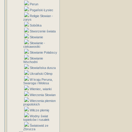
Perun
Pogański Łysiec
Religie Słowian -
zarys
Sobótka
Stworzenie świata
Słowianie
Słowianie -
ciekawostki
Słowianie Połabscy
Słowianie
Wschodni
Słowiańska dusza
Ukraiński Olimp
W kraju Peruna,
Swaroga i Welesa
Wieniec, wianki
Wierzenia Słowian
Wierzenia plemion
prapolskich
Wilcze plemię
Wodny świat
topielców i rusałek
Światowid ze
Zbrucza