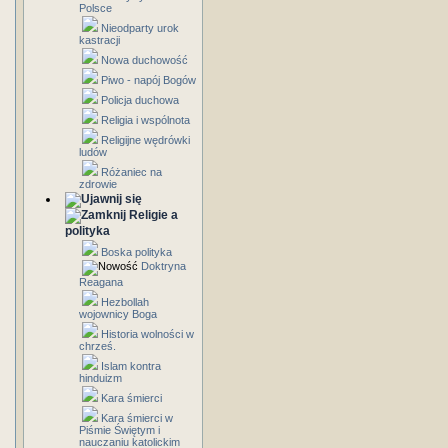
Polsce
Nieodparty urok
kastracji
Nowa duchowość
Piwo - napój Bogów
Policja duchowa
Religia i wspólnota
Religijne wędrówki
ludów
Różaniec na
zdrowie
Religie a
polityka
Boska polityka
Doktryna
Reagana
Hezbollah
wojownicy Boga
Historia wolności w
chrześ.
Islam kontra
hinduizm
Kara śmierci
Kara śmierci w
Piśmie Świętym i
nauczaniu katolickim