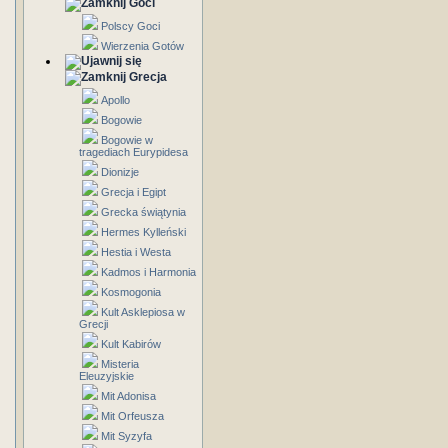
Goci
Polscy Goci
Wierzenia Gotów
Grecja
Apollo
Bogowie
Bogowie w
tragediach Eurypidesa
Dionizje
Grecja i Egipt
Grecka świątynia
Hermes Kylleński
Hestia i Westa
Kadmos i Harmonia
Kosmogonia
Kult Asklepiosa w
Grecji
Kult Kabirów
Misteria
Eleuzyjskie
Mit Adonisa
Mit Orfeusza
Mit Syzyfa