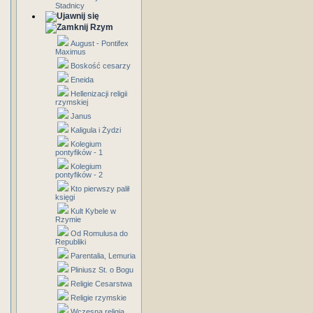
Stadnicy
Rzym
August - Pontifex
Maximus
Boskość cesarzy
Eneida
Hellenizacji religii
rzymskiej
Janus
Kaligula i Żydzi
Kolegium
pontyfików - 1
Kolegium
pontyfików - 2
Kto pierwszy palił
księgi
Kult Kybele w
Rzymie
Od Romulusa do
Republiki
Parentalia, Lemuria
Pliniusz St. o Bogu
Religie Cesarstwa
Religie rzymskie
Wczesna religia