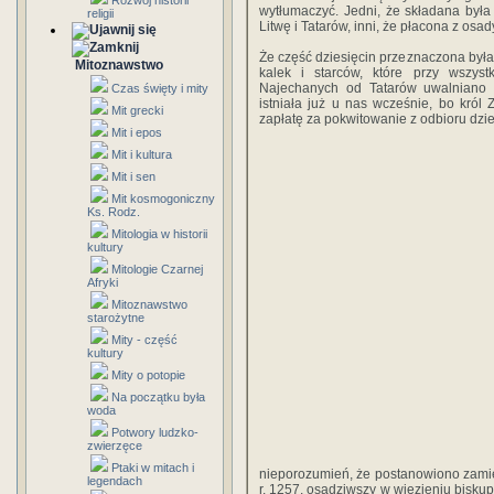
Rozwój historii
wytłumaczyć. Jedni, że składana był
religii
Litwę i Tatarów, inni, że płacona z osa
Że część dziesięcin przeznaczona była
Mitoznawstwo
kalek i starców, które przy wszyst
Najechanych od Tatarów uwalniano n
Czas święty i mity
istniała już u nas wcześnie, bo król Z
Mit grecki
zapłatę za pokwitowanie z odbioru dzie
Mit i epos
Mit i kultura
Mit i sen
Mit kosmogoniczny
Ks. Rodz.
Mitologia w historii
kultury
Mitologie Czarnej
Afryki
Mitoznawstwo
starożytne
Mity - część
kultury
Mity o potopie
Na początku była
woda
Potwory ludzko-
zwierzęce
Ptaki w mitach i
nieporozumień, że postanowiono zamien
legendach
r. 1257, osadziwszy w więzieniu bisk