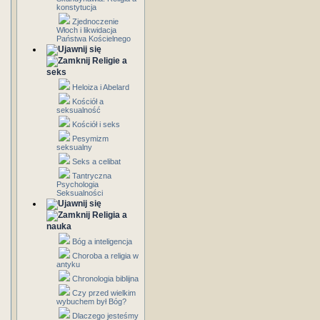
konstytucja
Zjednoczenie
Włoch i likwidacja
Państwa Kościelnego
Religie a
seks
Heloiza i Abelard
Kościół a
seksualność
Kościół i seks
Pesymizm
seksualny
Seks a celibat
Tantryczna
Psychologia
Seksualności
Religia a
nauka
Bóg a inteligencja
Choroba a religia w
antyku
Chronologia biblijna
Czy przed wielkim
wybuchem był Bóg?
Dlaczego jesteśmy