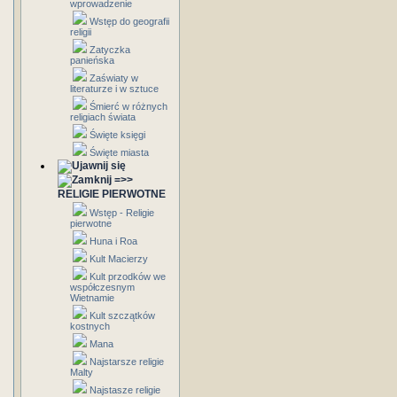
wprowadzenie
Wstęp do geografii
religii
Zatyczka
panieńska
Zaświaty w
literaturze i w sztuce
Śmierć w różnych
religiach świata
Święte księgi
Święte miasta
=>>
RELIGIE PIERWOTNE
Wstęp - Religie
pierwotne
Huna i Roa
Kult Macierzy
Kult przodków we
współczesnym
Wietnamie
Kult szczątków
kostnych
Mana
Najstarsze religie
Malty
Najstasze religie