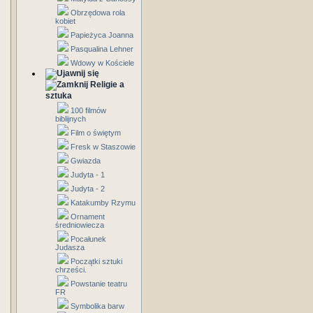
Obrzędowa rola
kobiet
Papieżyca Joanna
Pasqualina Lehner
Wdowy w Kościele
Religie a
sztuka
100 filmów
biblijnych
Film o świętym
Fresk w Staszowie
Gwiazda
Judyta - 1
Judyta - 2
Katakumby Rzymu
Ornament
średniowiecza
Pocałunek
Judasza
Początki sztuki
chrześci.
Powstanie teatru
FR
Symbolika barw