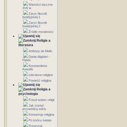
Wartości etyczne
XVII w.
Zarys filozofii
buddyjskiej 1
Zarys filozofii
buddyjskiej 2
Źródło moralności
Religie a
literatura
Anthony de Mello
Dante Alighieri -
Piekło
Konstandinos
Kawafis
Literatura religijna
Powieść religijna
Religia a
psychologia
Freud wobec religii
Jak zostać
przywódcą sekty
Konwersja religijna
Po końcu świata
Przeżycie