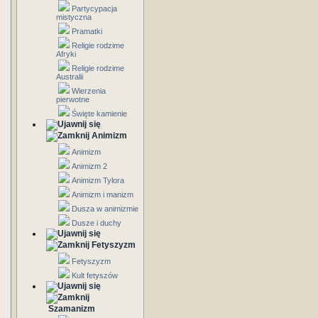
Partycypacja
mistyczna
Pramatki
Religie rodzime
Afryki
Religie rodzime
Australii
Wierzenia
pierwotne
Święte kamienie
Animizm
Animizm
Animizm 2
Animizm Tylora
Animizm i manizm
Dusza w animizmie
Dusze i duchy
Fetyszyzm
Fetyszyzm
Kult fetyszów
Szamanizm