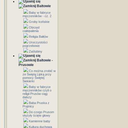
Bałtowie
Baby w fabryce
męczenników - cz. 2
Groby końskie
Obrzęd
ciałopalenia
Religia Bałtów
Uroczystości
pogrzebowe
Zaślubiny
Bałtowie -
Prusowie
Co można zrobić w
ze Świętą Lipką przy
pomocy Świętej
Siekierki
Baby w fabryce
męczenników czyli o
religii Prusów ciąg
dalszy
Baba Pruska z
Prątnicy
Do czego Prusom
służyły ścięte głowy
Kamienne baby
Kultura duchowa