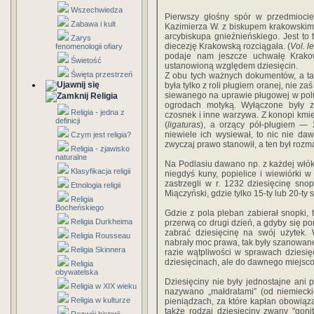
Wszechwiedza
Pierwszy głośny spór w przedmiocie 
Zabawa i kult
Kazimierza W. z biskupem krakowskim
arcybiskupa gnieźnieńskiego. Jest to
Zarys
diecezję Krakowską rozciągała. (
Vol. l
fenomenologii ofiary
podaje nam jeszcze uchwałę Krako
Świetość
ustanowioną względem dziesięcin.
Święta przestrzeń
Z obu tych ważnych dokumentów, a tak
była tylko z roli pługiem oranej, nie z
siewanego na uprawie pługowej w pol
Religia
ogrodach motyką. Wyłączone były za
Religia - jedna z
czosnek i inne warzywa. Z konopi kmie
definicji
(
ligaturas
), a orzący pół-pługiem — 2
niewiele ich wysiewał, to nic nie da
Czym jest religia?
zwyczaj prawo stanowił, a ten był rozm
Religia - zjawisko
naturalne
Na Podlasiu dawano np. z każdej włóki
Klasyfikacja religii
niegdyś kuny, popielice i wiewiórki w
zastrzegli w r. 1232 dziesięcinę sn
Etnologia religii
Miączyński, gdzie tylko 15-ty lub 20-ty
Religia
Bocheńskiego
Gdzie z pola pleban zabierał snopki,
Religia Durkheima
przerwą co drugi dzień, a gdyby się po
zabrać dziesięcinę na swój użytek
Religia Rousseau
nabrały moc prawa, tak były szanowane
Religia Skinnera
razie wątpliwości w sprawach dziesi
dziesięcinach, ale do dawnego miejsc
Religia
obywatelska
Dziesięciny nie były jednostajne ani
Religia w XIX wieku
nazywano „małdratami” (od niemieck
Religia w kulturze
pieniądzach, za które kapłan obowiąz
także rodzaj dziesięciny zwany "goni