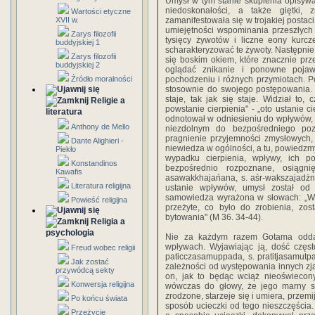
Umysł w tym stanie skupienia opisywał
niedoskonałości, a także giętki,
Wartości etyczne
XVII w.
zamanifestowała się w trojakiej postac
umiejętności wspominania przeszłych 
Zarys filozofii
tysięcy żywotów i liczne eony kurcz
buddyjskiej 1
scharakteryzować te żywoty. Następnie
Zarys filozofii
się boskim okiem, które znacznie pr
buddyjskiej 2
oglądać znikanie i ponowne pojaw
Źródło moralności
pochodzeniu i różnych przymiotach. Poj
stosownie do swojego postępowania. 
staje, tak jak się staje. Widział to, 
Religie a
powstanie cierpienia" - „oto ustanie c
literatura
odnotował w odniesieniu do wpływów, c
Anthony de Mello
niezdolnym do bezpośredniego poz
pragnienie przyjemności zmysłowych, 
Dante Alighieri -
niewiedza w ogólności, a tu, powiedzm
Piekło
wypadku cierpienia, wpływy, ich po
Konstandinos
bezpośrednio rozpoznane, osiągn
Kawafis
asawakkhajańana, s. aśr-wakszajadżni
Literatura religijna
ustanie wpływów, umysł został od
samowiedza wyrażona w słowach: „Wyz
Powieść religijna
przeżyte, co było do zrobienia, zos
bytowania" (M 36. 34-44).
Religia a
psychologia
Nie za każdym razem Gotama oddaj
wpływach. Wyjawiając ją, dość częst
Freud wobec religii
paticczasamuppada, s. pratitjasamutp
Jak zostać
zależności od występowania innych z
przywódcą sekty
on, jak to będąc wciąż nieoświecony
Konwersja religijna
wówczas do głowy, że jego marny s
zrodzone, starzeje się i umiera, przemi
Po końcu świata
sposób ucieczki od tego nieszczęścia
Przeżycie