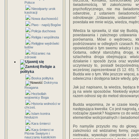
odczucia, kontaktu, sześciorakiej 
Polsce
świadomością. W zakończeniu wy
Nieodparty urok
psychofizycznego, nie ma świadom
kastracji
odwrotnie, z ustaniem świadomośc
odnotowuje: „Ustawanie, ustawanie! 
Nowa duchowość
powstała we mnie wizja, wiedza, mądroś
Piwo - napój Bogów
Wiedza ta sprawiła, iż stał się Budd
Policja duchowa
powstawania i zależnego ustawania u
Religia i wspólnota
porównania. Mówi o wędrowcu, któr
Religijne wędrówki
podróżowano w odległych czasach. Rus
ludów
opowiedział o tym swemu władcy i za
Gotama, odkrył starożytną drogę, k
Różaniec na
szlachetna droga obejmująca: właś
zdrowie
działanie i sposób życia oraz wysił
uczyniwszy to, posiadł bezpośredni
Religie a
wcześniej zaprezentował (S 12. 65). T
polityka
Budda wie o tym. Wie jeszcze więcej, a
Boska polityka
odwieczna i dostępna także wtedy, gdy
Doktryna
Jak już napisano, ta wiedza, będąca
Reagana
ją na wiele sposobów. Niekiedy wykor
Hezbollah
razem odnosi się do metod stosowanych
wojownicy Boga
Historia wolności w
Budda wspomina, że w czasie kiedy 
chrześ.
następująca kwestia: Co jest nagrodą, 
rodzajów zjawisk? Najpierw co do widzi
Islam kontra
hinduizm
elementów wolicjonalnych i świadomo
Kara śmierci
Po namyśle przyszło mu do głowy, 
Kara śmierci w
zależności od widzialnej formy, zag
Piśmie Świętym i
nietrwała, wywołuje cierpienie i po
nauczaniu katolickim