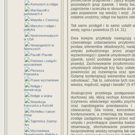
poniechanie pragnienia i żądzy wzglę
Komunizm a religia
pozostałych grup zjawisk. I kiedy be
zagrożenie i ucieczka w stosunku do p
Machiavelli o
jako pojawienie się wiedzy i wizji: 
państwach k
ostatnie urodziny; odtąd nie będzie od
Matylda z Canossy
Tak samo postąpił i to samo ustalił 
Mieszko I religia i
polityka
wody, ognia i powietrza (S 14. 31).
Neokonserwatyzm
Dwa kolejne przykłady nawiązują 
w USA
czworakiego ustanawiania przytomno
Neopoganizm w
postaw, elementów składowych), nast
Niemczech
umysłu pobudzonego przez pragni
Pacelli i Pavelic
wyzwolonego) i zjawisk umysłowych (te
zjawisk, sześć podstaw postrzegania
Państwo i związki
prawdy). Zachowywanie przytomności 
wyznaniowe
umysłowych obejmuje trzy fazy: ustale
Pierwsza
powinności jej rozwinięcia oraz spe
Poprawka
Gotamę kontemplacji elementów każde
Prawo wyznaniowe
odnotować: „Tak to, odnośnie tych rze
wiedza, mądrość, wgląd i światło" (S 47
Religia i
demokracja
Analogicznie przebiega postępowa
Religie a wojna
duchowej siły, którą cechuje koncentra
(czynieniu właściwego wysiłku psych
Rewolucja
francuska a Kościół
oraz zapobiegania powstawaniu i 
oświecenia). Siła rośnie, koncentra
Richelieu i raison
kontynuowane, a zmieniają się towarz
d'état
zostaje zastąpiona najpierw przez w
Tajemnica Joanny
umysłu i przenikające zjawiska badan
'Arc
obserwację, sformułowanie powinnoś
Wyznaniowa
bezpośredniej wiedzy oznajmia tak sam
Skandynawia: Religia a