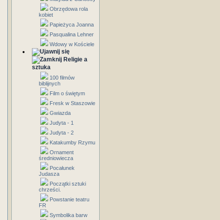
Obrzędowa rola
kobiet
Papieżyca Joanna
Pasqualina Lehner
Wdowy w Kościele
Religie a
sztuka
100 filmów
biblijnych
Film o świętym
Fresk w Staszowie
Gwiazda
Judyta - 1
Judyta - 2
Katakumby Rzymu
Ornament
średniowiecza
Pocałunek
Judasza
Początki sztuki
chrześci.
Powstanie teatru
FR
Symbolika barw