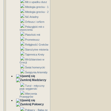
Mit o upadku dusz
Mitologia grecka - 1
Mitologia grecka - 2
Nić Ariadny
Orfeusz i orfizm
Pelazgijski mit o
stworzeniu
Platoński mit
Prometeusz
Religijność Greków
Starożytne misteria
Tajemnica Krety
Wróżbiarstwo w
Grecji
Świat homerycki
Świątynia Artemidy
Madziarzy
Turul - mityczny
ptak węgierski
Wierzenia
Prawęgrów
Połowcy
Połowcy - Baba ze