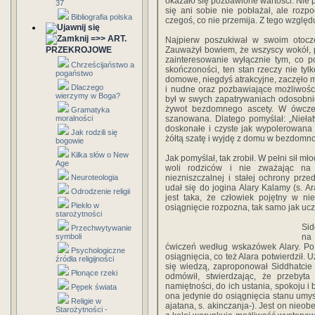
okazało się pozbawione wartości. Nie po
37
się ani sobie nie pobłażał, ale rozp
Bibliografia polska
czegoś, co nie przemija. Z tego względu 
=>> ART.
Najpierw poszukiwał w swoim otocze
PRZEKROJOWE
Zauważył bowiem, że wszyscy wokół, po
zainteresowanie wyłącznie tym, co 
Chrześcijaństwo a
skończoności, ten stan rzeczy nie tylk
pogaństwo
domowe, niegdyś atrakcyjne, zaczęło mu
Dlaczego
i nudne oraz pozbawiające możliwośc
wierzymy w Boga?
był w swych zapatrywaniach odosobnion
żywot bezdomnego ascety. W ówczes
Gramatyka
moralności
szanowana. Dlatego pomyślał: „Niełat
doskonałe i czyste jak wypolerowana 
Jak rodzili się
żółtą szatę i wyjdę z domu w bezdomno
bogowie
Kilka słów o New
Jak pomyślał, tak zrobił. W pełni sił m
Age
woli rodziców i nie zważając na 
Neuroteologia
niezniszczalnej i stałej ochrony pr
udał się do jogina Alary Kalamy (s. Ar
Odrodzenie religii
jest taka, że człowiek pojętny w ni
Piekło w
osiągnięcie rozpozna, tak samo jak uczy
starożytności
Sid
Przechwytywanie
symboli
na 
ćwiczeń według wskazówek Alary. Po 
Psychologiczne
osiągnięcia, co też Alara potwierdził. 
źródła religijności
się wiedzą, zaproponował Siddhatcie
Płonące rzeki
odmówił, stwierdzając, że przebyt
namiętności, do ich ustania, spokoju i
Pępek świata
ona jedynie do osiągnięcia stanu umys
Religie w
ajatana, s. akinczanja-). Jest on nieo
Starożytności -