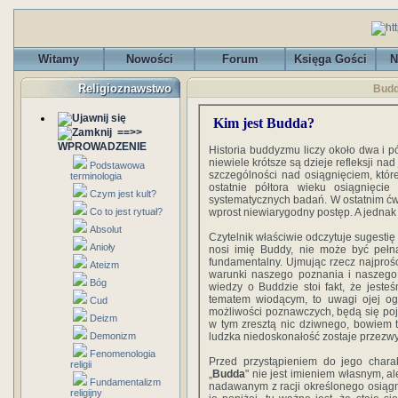
Witamy
Nowości
Forum
Księga Gości
N
Religioznawstwo
Budd
Kim jest Budda?
==>>
WPROWADZENIE
Historia buddyzmu liczy około dwa i pó
niewiele krótsze są dzieje refleksji na
Podstawowa
szczególności nad osiągnięciem, które
terminologia
ostatnie półtora wieku osiągnięci
Czym jest kult?
systematycznych badań. W ostatnim ć
Co to jest rytuał?
wprost niewiarygodny postęp. A jednak .
Absolut
Czytelnik właściwie odczytuje sugestię
Anioły
nosi imię Buddy, nie może być pełna
fundamentalny. Ujmując rzecz najproś
Ateizm
warunki naszego poznania i naszego 
Bóg
wiedzy o Buddzie stoi fakt, że jeste
tematem wiodącym, to uwagi ojej ogr
Cud
możliwości poznawczych, będą się poj
Deizm
w tym zresztą nic dziwnego, bowiem te
Demonizm
ludzka niedoskonałość zostaje przezw
Fenomenologia
Przed przystąpieniem do jego charak
religii
„
Budda
" nie jest imieniem własnym, 
Fundamentalizm
nadawanym z racji określonego osiągnię
religijny