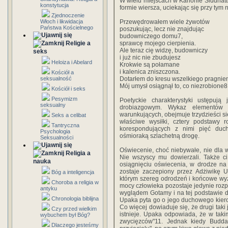
W wielu miejscach w Kanonie Siddhat
konstytucja
formie wiersza, uciekając się przy tym
Zjednoczenie
Włoch i likwidacja
Przewędrowałem wiele żywotów
Państwa Kościelnego
poszukując, lecz nie znajdując
budowniczego domu7,
Religie a
sprawcę mojego cierpienia.
Ale teraz cię widzę, budowniczy
seks
i już nic nie zbudujesz
Heloiza i Abelard
Krokwie są połamane
i kalenica zniszczona.
Kościół a
seksualność
Dotarłem do kresu wszelkiego pragnien
Mój umysł osiągnął to, co niezrobione8
Kościół i seks
Pesymizm
Poetyckie charakterystyki ustępują
seksualny
drobiazgowym. Wykaz elementów 
warunkujących, obejmuje trzydzieści si
Seks a celibat
właściwe wysiłki, cztery podstawy r
Tantryczna
korespondujących z nimi pięć duc
Psychologia
ośmioraką szlachetną drogę.
Seksualności
Oświecenie, choć niebywałe, nie dla ws
Religia a
Nie wszyscy mu dowierzali. Także ci
nauka
osiągnięciu oświecenia, w drodze na
zostaje zaczepiony przez Adżiwikę U
Bóg a inteligencja
którym szereg odrodzeń i końcowe wyz
Choroba a religia w
mocy człowieka pozostaje jedynie rozpo
antyku
wyglądem Gotamy i na tej podstawie 
Chronologia biblijna
Upaka pyta go o jego duchowego kiero
Co więcej dowiaduje się, że drugi taki 
Czy przed wielkim
istnieje. Upaka odpowiada, że w tak
wybuchem był Bóg?
zwycięzców"11. Jednak kiedy Budda 
Dlaczego jesteśmy