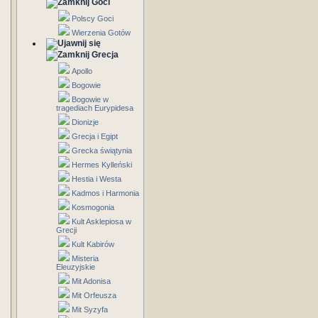
Goci
Polscy Goci
Wierzenia Gotów
Grecja
Apollo
Bogowie
Bogowie w
tragediach Eurypidesa
Dionizje
Grecja i Egipt
Grecka świątynia
Hermes Kylleński
Hestia i Westa
Kadmos i Harmonia
Kosmogonia
Kult Asklepiosa w
Grecji
Kult Kabirów
Misteria
Eleuzyjskie
Mit Adonisa
Mit Orfeusza
Mit Syzyfa