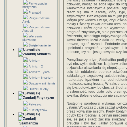
pierwszy zawierał następującą scenę
Partycypacja
człowiek, niosąc ze sobą kijek do rozp
mistyczna
wielokrotnie intensywnie pocierał, o
rzecz się ma z ascetą, który żyje
Pramatki
zmysłowych. Bez względu na to, jak jeg
Religie rodzime
którym jest wiedza i wizja, czyli oświ
Afryki
mokry i świeży kawał drewna leżał n
Religie rodzime
człowiek i znów ognia nie wykrzesał. 
Australii
pragnień zmysłowych, a nie porzuca ich
ćwiczenia, nie osiąga najwyższego oświ
Wierzenia
pierwotne
kawał drewna leżał z dala od wody, z
drewno, ogień rozpalił. Podobnie asc
Święte kamienie
spełnianiu pragnień zmysłowych, i t
bolesne, czy nie, jest gotowy do uzyska
Animizm
Pomyślawszy o tym, Siddhattha podjął
Animizm
być niezwykle dotkliwe. Najpierw usiło
Animizm 2
o zjawisko ujawniania się niepożądan
celu ich oddalenie poprzez odwrócen
Animizm Tylora
zakładający częściową autodestrukcj
Animizm i manizm
napierając językiem na podniebie
Dusza w animizmie
nieakceptowaną treścią. W trakcie teg
się być połowiczny, bo chociaż Siddhat
Dusze i duchy
przytomność, jego ciało było przemę
wysiłku. Bolesne odczucia nie zapano
Fetyszyzm
Następnie spróbował wykonać ćwicz
Fetyszyzm
ustami. Wówczas z uszu zaczął wydob
Kult fetyszów
przez kowalskie miechy. Kiedy kontyn
gdyby ktoś rozcinał ją ostrym miecze
się, że jakiś siłacz zaciska skórzan
Szamanizm
brzucha i był taki, jakby oprawiał 