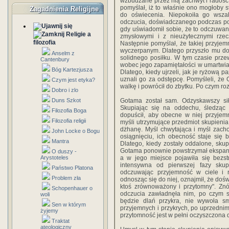
wzbudzane przez nią zachwyt i radość
pomyślał, iż to właśnie ono mogłoby
Zagadnienia Religijne
do oświecenia. Niepokoiła go wsza
odczucia, doświadczanego podczas poz
gdy uświadomił sobie, że to odczuwan
Religie a
zmysłowymi i z nieużytecznymi rzec
filozofia
Następnie pomyślał, że takiej przyjem
wyczerpanym. Dlatego przyszło mu do
Anselm z
solidnego posiłku. W tym czasie przew
Cantenbury
wobec jego zapamiętałości w umartwiani
Bóg Kartezjusza
Dlatego, kiedy ujrzeli, jak je ryżową p
uznali go za odstępcę. Pomyśleli, że
Czym jest etyka?
walkę i powrócił do zbytku. Po czym rozs
Dobro i zlo
Duns Szkot
Gotama został sam. Odzyskawszy siły
Skupiając się na oddechu, śledząc
Filozofia Boga
dopuścił, aby obecne w niej przyje
Filozofia religii
myśli utrzymujące przedmiot skupienia
dżhanę. Myśl chwytająca i myśl zach
John Locke o Bogu
osiągnięciu, ich obecność staje się
Mantra
Dlatego, kiedy zostały oddalone, skup
Gotama ponownie powstrzymał ekspans
O duszy -
Arystoteles
a w jego miejsce pojawiła się bezst
intensywna od pierwszej fazy skup
Państwo Platona
odczuwając przyjemność w ciele i r
Problem zła
odnosząc się do niej, oznajmił, że dośw
ktoś zrównoważony i przytomny". Znó
Schopenhauer o
odczucia zawładnęła nim, po czym s
woli
będzie dlań przykra, nie wywoła s
Sen w którym
przyjemnych i przykrych, po uprzednim
żyjemy
przytomność jest w pełni oczyszczona
Traktat
ateologiczny