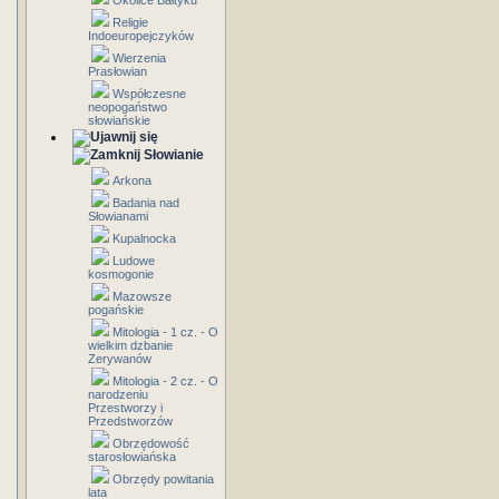
Okolice Bałtyku
Religie
Indoeuropejczyków
Wierzenia
Prasłowian
Współczesne
neopogaństwo
słowiańskie
Słowianie
Arkona
Badania nad
Słowianami
Kupalnocka
Ludowe
kosmogonie
Mazowsze
pogańskie
Mitologia - 1 cz. - O
wielkim dzbanie
Zerywanów
Mitologia - 2 cz. - O
narodzeniu
Przestworzy i
Przedstworzów
Obrzędowość
starosłowiańska
Obrzędy powitania
lata