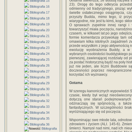
Gotama stwierdza, że Buddą nazywa się
Bibliografia 15
23). Drogę do tego odkrycia przeds
Bibliografia 16
odmienny od tradycyjnego, pisząc wy
Bibliografia 17
świetle ostatecznego osiągnięcia, czy
przyszły Budda, mimo tego, iż przy
Bibliografia 18
wiarygodne, nie jest tu kimś, kogo skł
Bibliografia 19
O sprawach zupełnie innej rangi i w
towarzyszyć miała poczęciu, narodzino
Bibliografia 20
czasem, w kilkaset lat po jego odejściu
Bibliografia 21
formie komentarza przywołuję tam od
omawiam kilka istotnych zagadnień z
Bibliografia 22
przede wszystkim z jego aktywnością n
Bibliografia 23
ewolucję wyobrażenia Buddy, a w 
Bibliografia 24
wybranych osobistości buddyjskiego pa
pierwszej, zawierającej rozdziały od
Bibliografia 25
za postać historyczną bądź na poły hist
Bibliografia 26
już nie jeden, ale liczni Buddowie s
doczesności poprzez nieograniczone 
Bibliografia 27
korzystać ich wyznawcy.
Bibliografia 28
Gotama
Bibliografia 29
Bibliografia 30
W szeregu kanonicznych wypowiedzi S
Bibliografia 31
czasie, kiedy był wciąż nieoświecony
dotyczą one starań podejmowanych
Bibliografia 32
odznaczają się spójnością, a takż
Bibliografia 33
fantastycznych. W szczególności brak
wyróżniającego się od poczęcia.
Bibliografia 34
Bibliografia 35
Wspominając swe młode lata, odnotowuj
zdrowiem i życiem (ALI. 145-6). Zmienił
Bibliografia 36
śmierci. Namysł nad nimi, nad ich nieu
Bibliografia