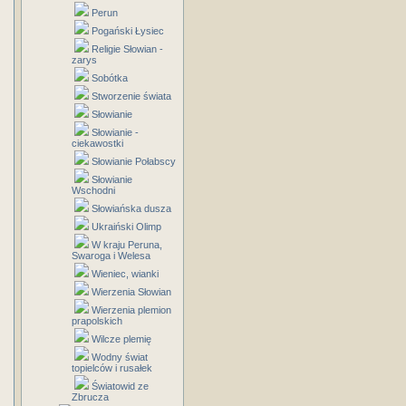
Perun
Pogański Łysiec
Religie Słowian -
zarys
Sobótka
Stworzenie świata
Słowianie
Słowianie -
ciekawostki
Słowianie Połabscy
Słowianie
Wschodni
Słowiańska dusza
Ukraiński Olimp
W kraju Peruna,
Swaroga i Welesa
Wieniec, wianki
Wierzenia Słowian
Wierzenia plemion
prapolskich
Wilcze plemię
Wodny świat
topielców i rusałek
Światowid ze
Zbrucza