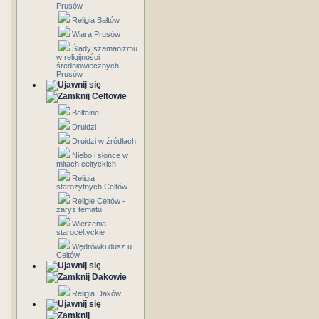
Prusów
Religia Bałtów
Wiara Prusów
Ślady szamanizmu
w religijności
średniowiecznych
Prusów
Celtowie
Beltaine
Druidzi
Druidzi w źródłach
Niebo i słońce w
mitach celtyckich
Religia
starożytnych Celtów
Religie Celtów -
zarys tematu
Wierzenia
staroceltyckie
Wędrówki dusz u
Celtów
Dakowie
Religia Daków