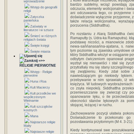
z kolei warunkuje możliwość występowan
wprowadzenie
bardzo subtelny, wciąż powstają zj
Wstęp do geografii
odczucia, elementy wolicjonalne i świa
religii
ani odczuwania tego, co przyjemne i
Zatyczka
doświadczenie wyłącznie przyjemne, zaś
panieńska
także relacja wolicjonalna, wyraża
porzucenia (Siddhattha).
Zaświaty w
literaturze i w sztuce
Po rozstaniu z Alarą Siddhattha ćwi
Śmierć w różnych
Ramaputty (s. Udra-ka Ramaputra). Id
religiach świata
podstawę nicości, a mianowicie zdoby
Święte księgi
newa-sańńanasańna-ajatana, s. naiw
tym poziomie są zjawiska umysłowe ob
Święte miasta
który Siddhattha włożył w osiąganie p
odbytym ćwiczeniom opanował pragnie
=>>
wyzbył się nienawiści i stał się życz
RELIGIE PIERWOTNE
przytrafiały mu się stany szczególneg
się zwątpieniu. Kiedy zdał sobie
Wstęp - Religie
pierwotne
nawiedzającym go niekiedy lękiem.
przebywanie w nim sprawiało, iż w
Huna i Roa
księżyca. W ludowych wyobrażeniach b
Kult Macierzy
co zsyła niepokój. Siddhattha przeko
przemieszczanie się zwierząt czy po
Kult przodków we
opanowanie lęku, o ile przeciwdział
współczesnym
Wietnamie
obecności stanów lękowych za pomoc
stojącej, leżącej i w ruchu.
Kult szczątków
kostnych
Zachowywanie pozycji ułatwia pokona
Mana
Doświadczenie to przekonało go 
pozostawania przytomnym (M 4. 3-21).
Najstarsze religie
Malty
Kiedy kontynuował swe poszukiwania,
Najstasze religie