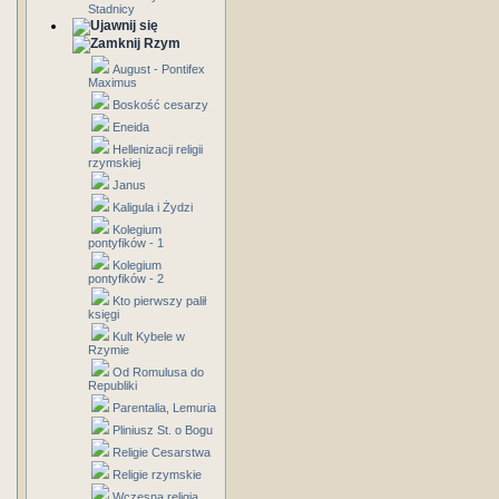
Stadnicy
Rzym
August - Pontifex
Maximus
Boskość cesarzy
Eneida
Hellenizacji religii
rzymskiej
Janus
Kaligula i Żydzi
Kolegium
pontyfików - 1
Kolegium
pontyfików - 2
Kto pierwszy palił
księgi
Kult Kybele w
Rzymie
Od Romulusa do
Republiki
Parentalia, Lemuria
Pliniusz St. o Bogu
Religie Cesarstwa
Religie rzymskie
Wczesna religia