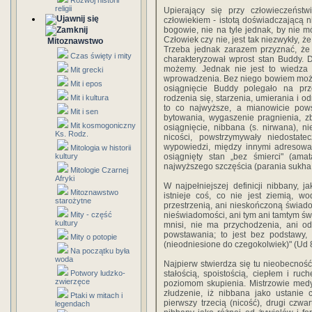
Rozwój historii
religii
Upierający się przy człowieczeńst
człowiekiem - istotą doświadczającą n
bogowie, nie na tyle jednak, by nie m
Człowiek czy nie, jest tak niezwykły, 
Mitoznawstwo
Trzeba jednak zarazem przyznać, że 
Czas święty i mity
charakteryzował wprost stan Buddy. 
możemy. Jednak nie jest to wiedza
Mit grecki
wprowadzenia. Bez niego bowiem możn
Mit i epos
osiągnięcie Buddy polegało na pr
Mit i kultura
rodzenia się, starzenia, umierania i od
to co najwyższe, a mianowicie pows
Mit i sen
bytowania, wygaszenie pragnienia, zb
Mit kosmogoniczny
osiągnięcie, nibbana (s. nirwana), 
Ks. Rodz.
nicości, powstrzymywały niedosta
wypowiedzi, między innymi adresowan
Mitologia w historii
kultury
osiągnięty stan „bez śmierci" (am
najwyższego szczęścia (parania sukha
Mitologie Czarnej
Afryki
W najpełniejszej definicji nibbany, 
Mitoznawstwo
istnieje coś, co nie jest ziemią, w
starożytne
przestrzenią, ani nieskończoną świado
Mity - część
nieświadomości, ani tym ani tamtym św
kultury
mnisi, nie ma przychodzenia, ani od
powstawania; to jest bez podstawy, 
Mity o potopie
(nieodniesione do czegokolwiek)" (Ud 
Na początku była
woda
Najpierw stwierdza się tu nieobecność
Potwory ludzko-
stałością, spoistością, ciepłem i r
zwierzęce
poziomom skupienia. Mistrzowie medyt
złudzenie, iż nibbana jako ustanie c
Ptaki w mitach i
pierwszy trzecią (nicość), drugi czw
legendach