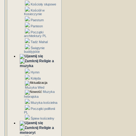
Kościoły słupowe
Kościół w
Kosieczynie
Paestum
Panteon
Początki
architektury PL
Tadż Mahal
Świątynie
buddyjskie
Religie a
muzyka
Hymn
Kolęda
Muzyka Wed
Muzyka
hebrajska
Muzyka kościelna
Początki polifonii
PL
Śpiew kościelny
Religie a
meteoryt