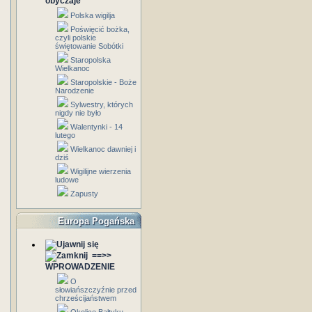
obyczaje
Polska wigilja
Poświęcić bożka,
czyli polskie
świętowanie Sobótki
Staropolska
Wielkanoc
Staropolskie - Boże
Narodzenie
Sylwestry, których
nigdy nie było
Walentynki - 14
lutego
Wielkanoc dawniej i
dziś
Wigilijne wierzenia
ludowe
Zapusty
Europa Pogańska
==>>
WPROWADZENIE
O
słowiańszczyźnie przed
chrześcijaństwem