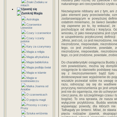
nibbany jako różnej od żywiołów i f
Znaki Zodiaku w
naturalnego ani rzeczywistości czysto 
mitach
Niezwiązanie nibbany ani z tym, ani 
Magia
jako element pary przeciwieństw, oz
zastanawiającym w powyższej definic
Astrologia
ostatnim mniemano, że świeci światłe
Czarownice
się zapewne po to, by wskazać, że 
Litewskie
pochodzące od słońca i księżyca. G
Czary i czarownice
wniosku, iż jako niewyrażalna jest 
w uzupełnieniu przytoczonej definicj
Czary i czarty
„Mnisi, jest coś, co jest niezrodzone, n
polskie
niezrodzone, niepowstałe, niezrobione
Kary za czarymary
tego, co jest zrodzone, powstałe, z
niezrodzone, niepowstałe, niezrobion
Magia a religia
tego, co jest zrodzone, powstałe, zrobi
Magia afrykańska
Magia babilońska
Do charakterystyki osiągnięcia Buddy j
nim powiedziano, można się domyśli
Magia podbija świat
osiągnięcie to stanowiło podstawę nau
Magia w islamie
się z niezrozumieniem bądź było 
dostosowywał swe wyjaśnienie do pojętn
Magia w
wszakże pozwalał sobie na uwagę og
średniowieczu
razu, odnosząc się się do wadliwi
Matka Joanna od
przyczyną nierozumienia go jest umysł
Aniołów
jest nie do ogarnięcia, nie do uchwycenia
O czarownicach
rzecz jasna, do szczególnego czasu i ta
bogów). To ona sprawia, że nasza wi
O pojęciu magii
wyłącznie przybliżona. Budda wielok
Procesy o czary -
wyjawiając powody, dla których ni
Prusy
Tathagaty po śmierci. Mówi, że stawia
Sztuka wróżenia
pięciu rodzajów zjawisk, skupiając