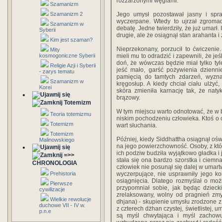
rozżarzonymi węglami.
Szamanizm
Szamanizm 2
Jego umysł pozostawał jasny i spra
wyczerpane. Wtedy to ujrzał zgroma
Szamanizm w
debatę. Jedne twierdziły, że już umarł. 
Syberii
drugie, ale że osiągnął stan arahanta i 
Kim jest szaman?
Nieprzekonany, porzucił to ćwiczenie
Mity
kosmogoniczne Syberii
mieli mu to odradzić i zapewnili, że jeś
doń, że wówczas będzie miał tylko tyle
Religie Azji i Syberii
jeść mało, garść pożywienia dzienni
- zarys tematu
pamięcią do tamtych zdarzeń, wyzna
Szamanizm w
kręgosłup. A kiedy chciał ciału ulżyć
Korei
skóra zmieniła karnację tak, że naty
brązowy.
Totemizm
W tym miejscu warto odnotować, że w b
Teoria totemizmu
niskim pochodzeniu człowieka. Ktoś o c
Totemizm
wart słuchania.
Totemizm
Później, kiedy Siddhattha osiągnął ośw
Malinowskiego
na jego powierzchowność. Osoby, z któ
ich podziw budziła wyjątkowo gładka 
=>>
stała się ona bardzo szorstka i ciemn
CHRONOLOGIA
człowiek nie posunął się dalej w umart
Prehistoria
wyczerpujące, nie usprawniły jego ko
osiągnięcia. Dlatego rozmyślał o możl
Pierwsze
przypomniał sobie, jak będąc dzieck
cywilizacje
zrelaksowany, wolny od pragnień zmy
Wielkie rewolucje
dhjana) - skupienie umysłu zrodzone z 
duchowe VII - IV w.
z czterech dżhan czystej, świetlistej, 
p.n.e
są myśl chwytająca i myśl zachow