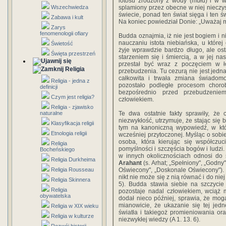
lotosu zrodzony z wody (mułu) i w w
Wszechwiedza
splamiony przez obecne w niej nieczyst
świecie, ponad ten świat sięga i ten ś
Zabawa i kult
Na koniec powiedział Donie: „Uważaj m
Zarys
fenomenologii ofiary
Budda oznajmia, iż nie jest bogiem i 
nauczaniu istota niebiańska, u które
Świetość
żyje wprawdzie bardzo długo, ale ost
Święta przestrzeń
starzeniem się i śmiercią, a w jej n
przestał być wraz z poczęciem w ło
Religia
przebudzenia. Tu cezurą nie jest jedna
całkowita i trwała zmiana świadomoś
Religia - jedna z
pozostało podległe procesom choro
definicji
bezpośrednio przed przebudzenie
Czym jest religia?
człowiekiem.
Religia - zjawisko
naturalne
Te dwa ostatnie fakty sprawiły, że
niezwykłość, utrzymuje, że stając się 
Klasyfikacja religii
tym na kanoniczną wypowiedź, w któ
Etnologia religii
wcześniej przytoczonej. Myśląc o sob
osoba, która kierując się współczu
Religia
pomyślności i szczęścia bogów i ludzi.
Bocheńskiego
w innych okolicznościach odnosi do
Religia Durkheima
Arahant
(s. Arhat; „Spełniony", „Godny"
Religia Rousseau
Oświecony", „Doskonale Oświecony"). 
nikt nie może się z nią równać i do niej
Religia Skinnera
5). Budda stawia siebie na szczycie 
Religia
pozostaje nadal człowiekiem, wciąż
obywatelska
dodał nieco później, sprawia, że mogą
mianowicie, że ukazanie się tej jedne
Religia w XIX wieku
światła i takiegoż promieniowania or
Religia w kulturze
niezwykłej wiedzy (A 1. 13. 6).