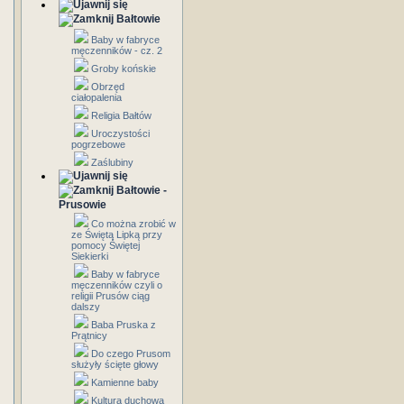
Bałtowie
Baby w fabryce
męczenników - cz. 2
Groby końskie
Obrzęd
ciałopalenia
Religia Bałtów
Uroczystości
pogrzebowe
Zaślubiny
Bałtowie -
Prusowie
Co można zrobić w
ze Świętą Lipką przy
pomocy Świętej
Siekierki
Baby w fabryce
męczenników czyli o
religii Prusów ciąg
dalszy
Baba Pruska z
Prątnicy
Do czego Prusom
służyły ścięte głowy
Kamienne baby
Kultura duchowa