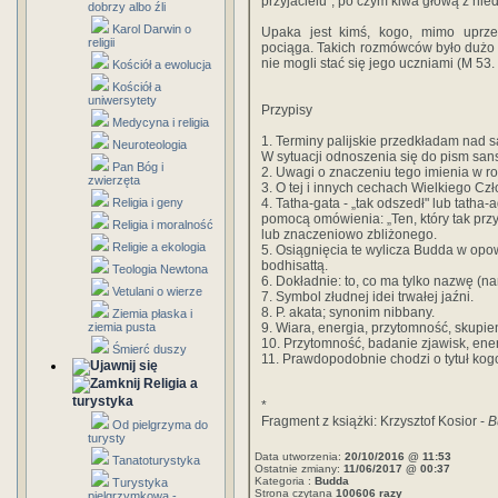
przyjacielu", po czym kiwa głową z nied
dobrzy albo źli
Karol Darwin o
Upaka jest kimś, kogo, mimo uprze
religii
pociąga. Takich rozmówców było dużo w
nie mogli stać się jego uczniami (M 53. 
Kościół a ewolucja
Kościół a
uniwersytety
Przypisy
Medycyna i religia
1. Terminy palijskie przedkładam nad s
Neuroteologia
W sytuacji odnoszenia się do pism sans
Pan Bóg i
2. Uwagi o znaczeniu tego imienia w ro
zwierzęta
3. O tej i innych cechach Wielkiego Czł
Religia i geny
4. Tatha-gata - „tak odszedł" lub tatha-
pomocą omówienia: „Ten, który tak prz
Religia i moralność
lub znaczeniowo zbliżonego.
Religie a ekologia
5. Osiągnięcia te wylicza Budda w opo
bodhisattą.
Teologia Newtona
6. Dokładnie: to, co ma tylko nazwę (na
Vetulani o wierze
7. Symbol złudnej idei trwałej jaźni.
8. P. akata; synonim nibbany.
Ziemia płaska i
ziemia pusta
9. Wiara, energia, przytomność, skupie
10. Przytomność, badanie zjawisk, ene
Śmierć duszy
11. Prawdopodobnie chodzi o tytuł kog
Religia a
turystyka
*
Fragment z książki: Krzysztof Kosior -
B
Od pielgrzyma do
turysty
Data utworzenia:
20/10/2016 @ 11:53
Tanatoturystyka
Ostatnie zmiany:
11/06/2017 @ 00:37
Kategoria :
Budda
Turystyka
Strona czytana
100606 razy
pielgrzymkowa -