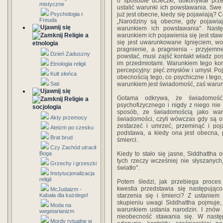
o sposobie ucieczki, dokonywał prze
mistyczne
ustalić warunki ich powstawania. Swe 
Psychologia r.
już jest obecne, kiedy się pojawiają? 
Freuda
„Narodziny są obecne, gdy pojawiaj
warunkiem ich powstawania". Nastę
Religie a
warunkiem ich pojawienia się jest stawa
się jest uwarunkowane lgnięciem, wo
etnologia
pragnienie, a pragnienia - przyjem
Dzień Zaduszny
powstać, musi zajść kontakt władz po
im przedmiotami. Warunkiem tego kon
Etnologia religii
percepcyjny: pięć zmysłów i umysł. Po
Kult słońca
obecnością tego, co psychiczne i tego,
Sati
warunkiem jest świadomość, zaś warun
Gotama odkrywa, że świadomość 
Religie a
psychofizycznego i nigdy z niego nie
socjologia
sposób, ze świadomością jako wa
Akty przemocy
świadomości, czyli wówczas gdy są on
zestarzeć i umrzeć, przeminąć i po
Ateizm po czesku
podstawa, a kiedy ona jest obecna, p
Brat brud
śmierci.
Czy Zachód utracił
Boga
Kiedy to stało się jasne, Siddhattha
tych rzeczy wcześniej nie słyszanyc
Grzechy i grzeszki
światło".
Instytucjonalizacja
religii
Potem śledzi, jak przebiega proces
kwestia przedstawia się następując
McJudaizm -
Kabała dla każdego!
starzenia się i śmierci? Z ustaniem
skupieniu uwagi Siddhattha pojmuje,
Moda na
warunkiem ustania narodzin. I znów 
wegetarianizm
nieobecność stawania się. W następn
Mordy rytualne w