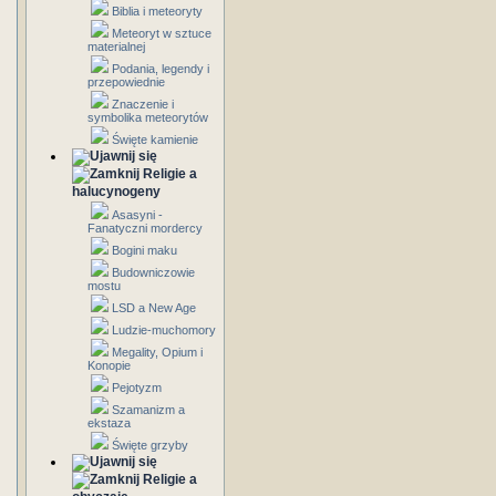
Biblia i meteoryty
Meteoryt w sztuce
materialnej
Podania, legendy i
przepowiednie
Znaczenie i
symbolika meteorytów
Święte kamienie
Religie a
halucynogeny
Asasyni -
Fanatyczni mordercy
Bogini maku
Budowniczowie
mostu
LSD a New Age
Ludzie-muchomory
Megality, Opium i
Konopie
Pejotyzm
Szamanizm a
ekstaza
Święte grzyby
Religie a