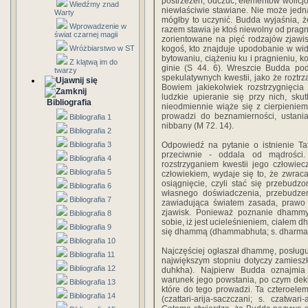
postrzeżeń, odczuć, elementów wolicjo
Wiedźmy znad
niewłaściwie stawiane. Nie może jedn
Warty
mógłby to uczynić. Budda wyjaśnia, 
Wprowadzenie w
razem stawia je ktoś niewolny od pragni
świat czarnej magii
zorientowane na pięć rodzajów zjawis
Wróżbiarstwo w ST
kogoś, kto znajduje upodobanie w widz
bytowaniu, ciążeniu ku i pragnieniu, k
Z klątwą im do
ginie (S 44. 6). Wreszcie Budda p
twarzy
spekulatywnych kwestii, jako że roztrz
Bowiem jakiekolwiek rozstrzygnięci
ludzkie upieranie się przy nich, sk
Bibliografia
nieodmiennie wiąże się z cierpienie
prowadzi do beznamierności, ustania
Bibliografia 1
nibbany (M 72. 14).
Bibliografia 2
Bibliografia 3
Odpowiedź na pytanie o istnienie Ta
przeciwnie - oddala od mądrości
Bibliografia 4
rozstrzyganiem kwestii jego człowiec
Bibliografia 5
człowiekiem, wydaje się to, że zwracał
osiągnięcie, czyli stać się przebudz
Bibliografia 6
własnego doświadczenia, przebudzen
Bibliografia 7
zawiadująca światem zasada, prawo 
zjawisk. Ponieważ poznanie dhammy
Bibliografia 8
sobie, iż jest ucieleśnieniem, ciałem 
Bibliografia 9
się dhammą (dhammabhuta; s. dharma-;
Bibliografia 10
Najczęściej ogłaszał dhammę, posługuj
Bibliografia 11
największym stopniu dotyczy zamieszku
Bibliografia 12
duhkha). Najpierw Budda oznajmia
warunek jego powstania, po czym dekl
Bibliografia 13
które do tego prowadzi. Ta czteroel
Bibliografia 14
(czattari-arija-saczczani; s. czatwa