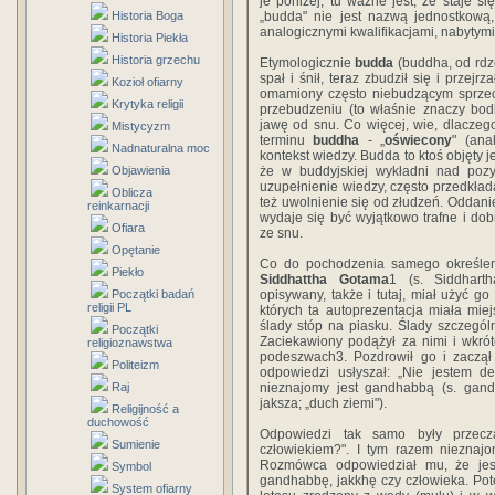
je poniżej, tu ważne jest, że staje si
Historia Boga
„budda" nie jest nazwą jednostkową,
analogicznymi kwalifikacjami, nabytym
Historia Piekła
Historia grzechu
Etymologicznie
budda
(buddha, od rdze
spał i śnił, teraz zbudził się i przejr
Kozioł ofiarny
omamiony często niebudzącym sprzec
Krytyka religii
przebudzeniu (to właśnie znaczy bodh
jawę od snu. Co więcej, wie, dlaczego 
Mistycyzm
terminu
buddha
- „
oświecony
" (ana
Nadnaturalna moc
kontekst wiedzy. Budda to ktoś objęty 
Objawienia
że w buddyjskiej wykładni nad pozyt
uzupełnienie wiedzy, często przedkład
Oblicza
też uwolnienie się od złudzeń. Oddan
reinkarnacji
wydaje się być wyjątkowo trafne i do
Ofiara
ze snu.
Opętanie
Co do pochodzenia samego określeni
Piekło
Siddhattha Gotama
1 (s. Siddhart
Początki badań
opisywany, także i tutaj, miał użyć g
religii PL
których ta autoprezentacja miała mie
ślady stóp na piasku. Ślady szczegól
Początki
Zaciekawiony podążył za nimi i wkró
religioznawstwa
podeszwach3. Pozdrowił go i zaczął
Politeizm
odpowiedzi usłyszał: „Nie jestem de
Raj
nieznajomy jest gandhabbą (s. gandh
jaksza; „duch ziemi").
Religijność a
duchowość
Odpowiedzi tak samo były przeczą
Sumienie
człowiekiem?". I tym razem nieznajo
Rozmówca odpowiedział mu, że jest
Symbol
gandhabbę, jakkhę czy człowieka. Pot
System ofiarny