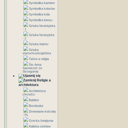
Symbolika kamieni
Symbolika kolorów
Symbolika koła
Symbolika lotosu
Sztuka bizantyjska
- 1
Sztuka bizanyjska
- 2
Sztuka islamu
Sztuka
starochrześcijańska
Tańce a religia
Św. Anna
Samotrzeć ze
Strzegomia
Religie a
architektura
Architektura
chrześci.
Babilon
Borobudur
Drewniane kościoły
- PL
Grecka świątynia
Kaliska cerkiew