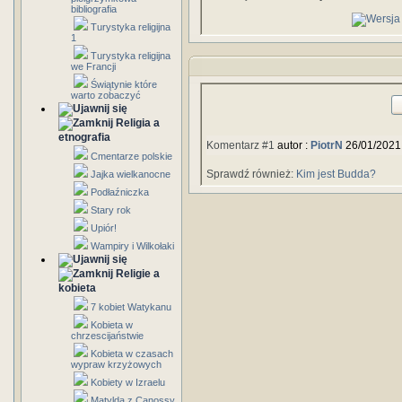
bibliografia
Turystyka religijna
1
Turystyka religijna
we Francji
Świątynie które
warto zobaczyć
Religia a
etnografia
Komentarz #1
autor :
PiotrN
26/01/2021
Cmentarze polskie
Sprawdź również:
Kim jest Budda?
Jajka wielkanocne
Podłaźniczka
Stary rok
Upiór!
Wampiry i Wilkołaki
Religie a
kobieta
7 kobiet Watykanu
Kobieta w
chrzescijaństwie
Kobieta w czasach
wypraw krzyżowych
Kobiety w Izraelu
Matylda z Canossy