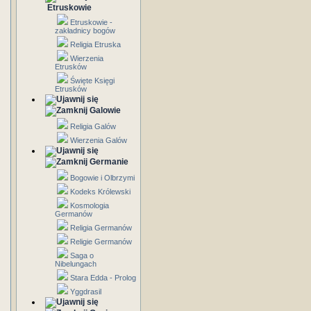
Etruskowie
Etruskowie -
zakładnicy bogów
Religia Etruska
Wierzenia
Etrusków
Święte Księgi
Etrusków
Galowie
Religia Galów
Wierzenia Galów
Germanie
Bogowie i Olbrzymi
Kodeks Królewski
Kosmologia
Germanów
Religia Germanów
Religie Germanów
Saga o
Nibelungach
Stara Edda - Prolog
Yggdrasil