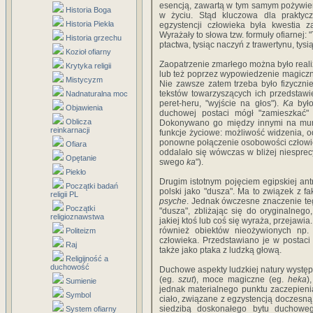
esencją, zawartą w tym samym pożywien
Historia Boga
w życiu. Stąd kluczowa dla praktyc
Historia Piekła
egzystencji człowieka była kwestia 
Wyrażały to słowa tzw. formuły ofiarnej: 
Historia grzechu
ptactwa, tysiąc naczyń z trawertynu, tysi
Kozioł ofiarny
Zaopatrzenie zmarłego można było reali
Krytyka religii
lub też poprzez wypowiedzenie magiczny
Mistycyzm
Nie zawsze zatem trzeba było fizycznie
tekstów towarzyszących ich przedstawi
Nadnaturalna moc
peret-heru, "wyjście na głos").
Ka
było
Objawienia
duchowej postaci mógł "zamieszkać"
Oblicza
Dokonywano go między innymi na mumi
reinkarnacji
funkcje życiowe: możliwość widzenia, 
ponowne połączenie osobowości człowi
Ofiara
oddalało się wówczas w bliżej niespre
Opętanie
swego
ka
").
Piekło
Drugim istotnym pojęciem egipskiej ant
Początki badań
polski jako "dusza". Ma to związek z fa
religii PL
psyche
. Jednak ówczesne znaczenie te
Początki
"dusza", zbliżając się do oryginalnego
religioznawstwa
jakiej ktoś lub coś się wyraża, przejawia.
również obiektów nieożywionych np
Politeizm
człowieka. Przedstawiano je w postaci
Raj
także jako ptaka z ludzką głową.
Religijność a
duchowość
Duchowe aspekty ludzkiej natury występ
(eg.
szut
), moce magiczne (eg.
heka
)
Sumienie
jednak materialnego punktu zaczepienia
Symbol
ciało, związane z egzystencją doczesną
siedzibą doskonałego bytu duchowego
System ofiarny