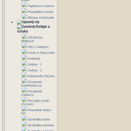
kobiet
Papieżyca Joanna
Pasqualina Lehner
Wdowy w Kościele
Religie a
sztuka
100 filmów
biblijnych
Film o świętym
Fresk w Staszowie
Gwiazda
Judyta - 1
Judyta - 2
Katakumby Rzymu
Ornament
średniowiecza
Pocałunek
Judasza
Początki sztuki
chrześci.
Powstanie teatru
FR
Symbolika barw
Symbolika kamieni