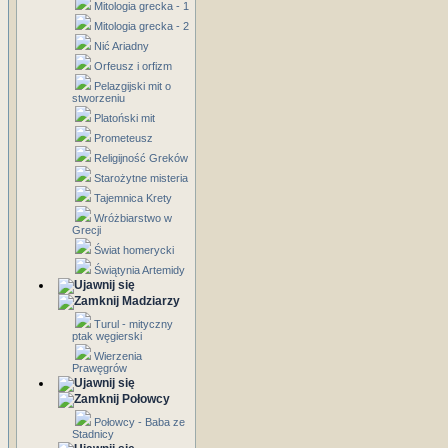
Mitologia grecka - 1
Mitologia grecka - 2
Nić Ariadny
Orfeusz i orfizm
Pelazgijski mit o
stworzeniu
Platoński mit
Prometeusz
Religijność Greków
Starożytne misteria
Tajemnica Krety
Wróżbiarstwo w
Grecji
Świat homerycki
Świątynia Artemidy
Madziarzy
Turul - mityczny
ptak węgierski
Wierzenia
Prawęgrów
Połowcy
Połowcy - Baba ze
Stadnicy