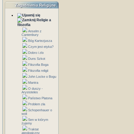
Zagadnienia Religijne
Religie a
filozofia
Anselm z
Cantenbury
Bóg Kartezjusza
Czym jest etyka?
Dobro i zlo
Duns Szkot
Filozofia Boga
Filozofia religii
John Locke o Bogu
Mantra
O duszy -
Arystoteles
Państwo Platona
Problem zła
Schopenhauer o
woli
Sen w którym
żyjemy
Traktat
ateologiczny