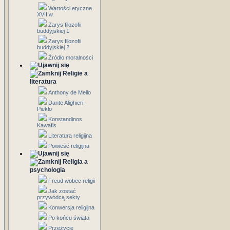
Wartości etyczne
XVII w.
Zarys filozofii
buddyjskiej 1
Zarys filozofii
buddyjskiej 2
Źródło moralności
Religie a
literatura
Anthony de Mello
Dante Alighieri -
Piekło
Konstandinos
Kawafis
Literatura religijna
Powieść religijna
Religia a
psychologia
Freud wobec religii
Jak zostać
przywódcą sekty
Konwersja religijna
Po końcu świata
Przeżycie