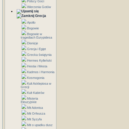
Polscy Goci
Wierzenia Gotów
Grecja
Apollo
Bogowie
Bogowie w
tragediach Eurypidesa
Dionizje
Grecja i Egipt
Grecka świątynia
Hermes Kylleński
Hestia i Westa
Kadmos i Harmonia
Kosmogonia
Kult Asklepiosa w
Grecji
Kult Kabirów
Misteria
Eleuzyjskie
Mit Adonisa
Mit Orfeusza
Mit Syzyfa
Mit o upadku dusz