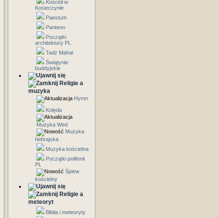
Kościół w
Kosieczynie
Paestum
Panteon
Początki
architektury PL
Tadż Mahal
Świątynie
buddyjskie
Religie a
muzyka
Hymn
Kolęda
Muzyka Wed
Muzyka
hebrajska
Muzyka kościelna
Początki polifonii
PL
Śpiew
kościelny
Religie a
meteoryt
Biblia i meteoryty