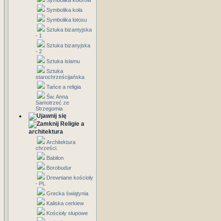
Symbolika kolorów
Symbolika koła
Symbolika lotosu
Sztuka bizantyjska
- 1
Sztuka bizanyjska
- 2
Sztuka islamu
Sztuka
starochrześcijańska
Tańce a religia
Św. Anna
Samotrzeć ze
Strzegomia
Religie a
architektura
Architektura
chrześci.
Babilon
Borobudur
Drewniane kościoły
- PL
Grecka świątynia
Kaliska cerkiew
Kościoły słupowe