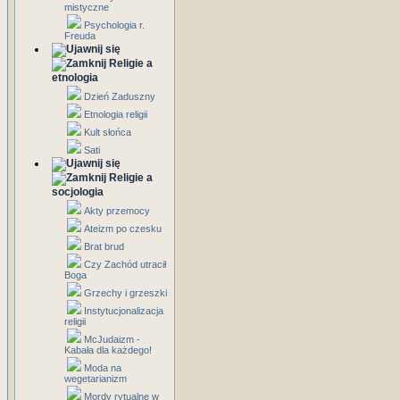
mistyczne
Psychologia r.
Freuda
Religie a
etnologia
Dzień Zaduszny
Etnologia religii
Kult słońca
Sati
Religie a
socjologia
Akty przemocy
Ateizm po czesku
Brat brud
Czy Zachód utracił
Boga
Grzechy i grzeszki
Instytucjonalizacja
religii
McJudaizm -
Kabała dla każdego!
Moda na
wegetarianizm
Mordy rytualne w