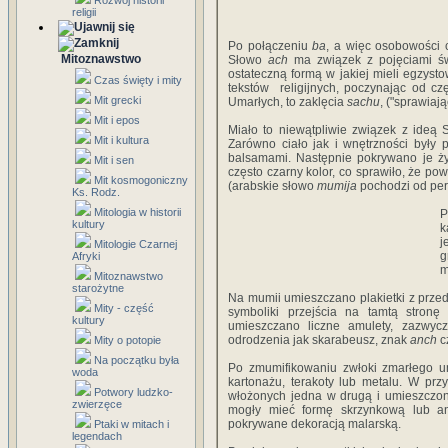
Rozwój historii
religii
Po połączeniu
ba
, a więc osobowości 
Mitoznawstwo
Słowo
ach
ma związek z pojęciami świ
ostateczną formą w jakiej mieli egzyst
Czas święty i mity
tekstów religijnych, poczynając od cz
Mit grecki
Umarłych, to zaklęcia
sachu
, ("sprawiaj
Mit i epos
Miało to niewątpliwie związek z ideą 
Mit i kultura
Zarówno ciało jak i wnętrzności były
balsamami. Następnie pokrywano je ży
Mit i sen
często czarny kolor, co sprawiło, że 
Mit kosmogoniczny
(arabskie słowo
mumija
pochodzi od per
Ks. Rodz.
Mitologia w historii
P
kultury
k
j
Mitologie Czarnej
g
Afryki
m
Mitoznawstwo
starożytne
Na mumii umieszczano plakietki z przed
Mity - część
symboliki przejścia na tamtą stron
kultury
umieszczano liczne amulety, zazwyc
odrodzenia jak skarabeusz, znak
anch
c
Mity o potopie
Na początku była
Po zmumifikowaniu zwłoki zmarłego 
woda
kartonażu, terakoty lub metalu. W pr
Potwory ludzko-
włożonych jedna w drugą i umieszczon
zwierzęce
mogły mieć formę skrzynkową lub ant
pokrywane dekoracją malarską.
Ptaki w mitach i
legendach