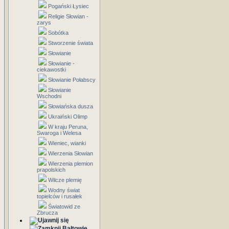
Pogański Łysiec
Religie Słowian -
zarys
Sobótka
Stworzenie świata
Słowianie
Słowianie -
ciekawostki
Słowianie Połabscy
Słowianie
Wschodni
Słowiańska dusza
Ukraiński Olimp
W kraju Peruna,
Swaroga i Welesa
Wieniec, wianki
Wierzenia Słowian
Wierzenia plemion
prapolskich
Wilcze plemię
Wodny świat
topielców i rusałek
Światowid ze
Zbrucza
Bałtowie