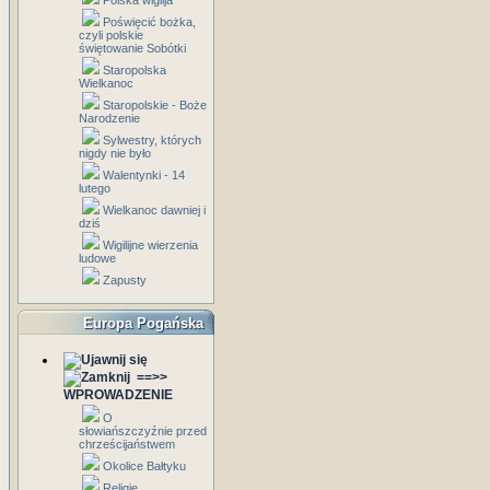
Polska wigilja
Poświęcić bożka,
czyli polskie
świętowanie Sobótki
Staropolska
Wielkanoc
Staropolskie - Boże
Narodzenie
Sylwestry, których
nigdy nie było
Walentynki - 14
lutego
Wielkanoc dawniej i
dziś
Wigilijne wierzenia
ludowe
Zapusty
Europa Pogańska
==>>
WPROWADZENIE
O
słowiańszczyźnie przed
chrześcijaństwem
Okolice Bałtyku
Religie