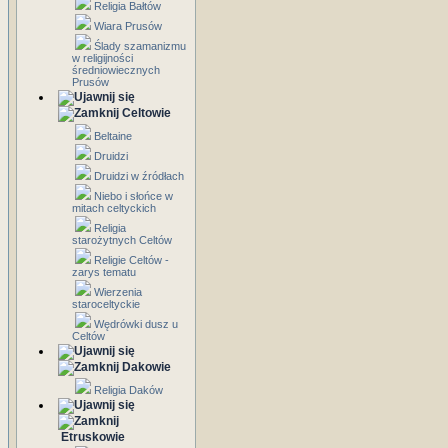
Religia Bałtów
Wiara Prusów
Ślady szamanizmu
w religijności
średniowiecznych
Prusów
Celtowie
Beltaine
Druidzi
Druidzi w źródłach
Niebo i słońce w
mitach celtyckich
Religia
starożytnych Celtów
Religie Celtów -
zarys tematu
Wierzenia
staroceltyckie
Wędrówki dusz u
Celtów
Dakowie
Religia Daków
Etruskowie