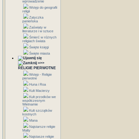
wprowadzenie
Wstęp do geografii
religii
Zatyczka
panieńska
Zaświaty w
literaturze i w sztuce
Śmierć w różnych
religiach świata
Święte księgi
Święte miasta
=>>
RELIGIE PIERWOTNE
Wstęp - Religie
pierwotne
Huna i Roa
Kult Macierzy
Kult przodków we
współczesnym
Wietnamie
Kult szczątków
kostnych
Mana
Najstarsze religie
Malty
Najstasze religie