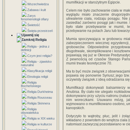
mumifikacji w starożytnym Egipcie.
Wszechwiedza
Zabawa i kult
Celem nie było zachowanie ciała w mak
wyglądu miało znaczenie drugorzędne
Zarys
utrwalenie ciała, rodzaju posągu. Nie
fenomenologii ofiary
zasiedlać zarówno posągi jak i mumie. 
Świetość
było stałe przebywanie w mumii, l
przebywanie na polach Jaru lub towarzy
Święta przestrzeń
Mumia spoczywająca w grobowcu miała 
Religia
zabezpieczeniem wiecznej egzystencji,
Religia - jedna z
grobowców. Odpowiednie przygotowa
definicji
długotrwałe, skomplikowane i kosztowne.
pojawiają się już w Okresie Predynast
Czym jest religia?
Z pewnością od czasów Starego Państ
Religia - zjawisko
mumii trwało teoretycznie 70.
naturalne
Klasyfikacja religii
Ma to być może związek z obserwacjami
pojawia się ponownie Syriusz; jego tz
Etnologia religii
oczywisty związek z ideą odradzania się 
Religia
Bocheńskiego
Mumifikacji dokonywali balsamierzy 
Anubisa. By ciało nie ulegało rozkłado
Religia Durkheima
dokonywano przy użyciu natronu (natural
Religia Rousseau
nim woreczkami. Usuwano mózg, jako
Religia Skinnera
wyjmowano o mumifikowano osobno, umi
kanopskich.
Religia
obywatelska
Dotyczyło to wątroby, płuc, jelit i ż
Religia w XIX wieku
wkładano z powrotem do wnętrza ciała 
natomiast zazwyczaj pozostawiano w cie
Religia w kulturze