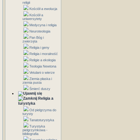
religii
Kościół a ewolucja
Kościół a
uniwersytety
Medycyna i religia
Neuroteologia
Pan Bóg i
zwierzęta
Religia i geny
Religia i moralność
Religie a ekologia
Teologia Newtona
Vetulani o wierze
Ziemia płaska i
ziemia pusta
Śmierć duszy
Religia a
turystyka
Od pielgrzyma do
turysty
Tanatoturystyka
Turystyka
pielgrzymkowa -
bibliografia