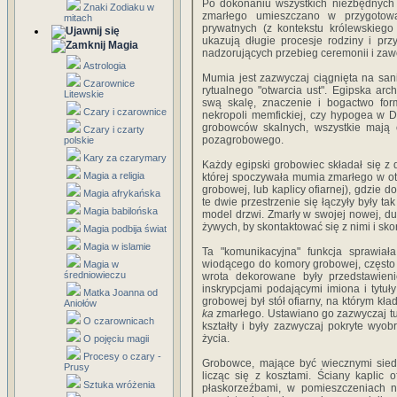
Po dokonaniu wszystkich niezbędnych 
Znaki Zodiaku w
zmarłego umieszczano w przygotow
mitach
prywatnych (z kontekstu królewskieg
ukazują długie procesje rodziny i pr
Magia
nadzorujących przebieg ceremonii i zaw
Astrologia
Mumia jest zazwyczaj ciągnięta na sa
Czarownice
rytualnego "otwarcia ust". Egipska ar
Litewskie
swą skalę, znaczenie i bogactwo fo
Czary i czarownice
nekropoli memfickiej, czy hypogea w D
grobowców skalnych, wszystkie mają c
Czary i czarty
pozagrobowego.
polskie
Kary za czarymary
Każdy egipski grobowiec składał się z
Magia a religia
której spoczywała mumia zmarłego w oto
grobowej, lub kaplicy ofiarnej), gdzie 
Magia afrykańska
te dwie przestrzenie się łączyły były t
Magia babilońska
model drzwi. Zmarły w swojej nowej, d
żywych, by skontaktować się z nimi i sko
Magia podbija świat
Magia w islamie
Ta "komunikacyjna" funkcja sprawia
wiodącego do komory grobowej, często 
Magia w
średniowieczu
wrota dekorowane były przedstawien
inskrypcjami podającymi imiona i tytu
Matka Joanna od
grobowej był stół ofiarny, na którym kł
Aniołów
ka
zmarłego. Ustawiano go zazwyczaj tuż
O czarownicach
kształty i były zazwyczaj pokryte wy
życia.
O pojęciu magii
Procesy o czary -
Grobowce, mające być wiecznymi siedz
Prusy
licząc się z kosztami. Ściany kaplic
Sztuka wróżenia
płaskorzeźbami, w pomieszczeniach n