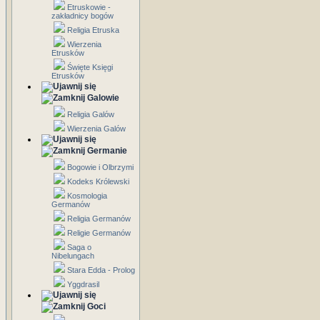
Etruskowie -
zakładnicy bogów
Religia Etruska
Wierzenia
Etrusków
Święte Księgi
Etrusków
Galowie
Religia Galów
Wierzenia Galów
Germanie
Bogowie i Olbrzymi
Kodeks Królewski
Kosmologia
Germanów
Religia Germanów
Religie Germanów
Saga o
Nibelungach
Stara Edda - Prolog
Yggdrasil
Goci