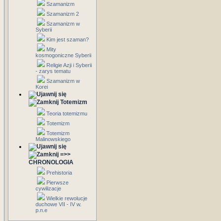
Szamanizm
Szamanizm 2
Szamanizm w
Syberii
Kim jest szaman?
Mity
kosmogoniczne Syberii
Religie Azji i Syberii
- zarys tematu
Szamanizm w
Korei
Totemizm
Teoria totemizmu
Totemizm
Totemizm
Malinowskiego
=>>
CHRONOLOGIA
Prehistoria
Pierwsze
cywilizacje
Wielkie rewolucje
duchowe VII - IV w.
p.n.e