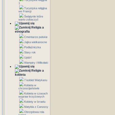
Turystyka religijna
1
Turystyka religijna
we Francji
Świątynie które
warto zobaczyć
Religia a
etnografia
Cmentarze polskie
Jajka wielkanocne
Podłaźniczka
Stary rok
Upiór!
Wampiry i Wilkołaki
Religie a
kobieta
7 kobiet Watykanu
Kobieta w
chrzescijaństwie
Kobieta w czasach
wypraw krzyżowych
Kobiety w Izraelu
Matylda z Canossy
Obrzędowa rola