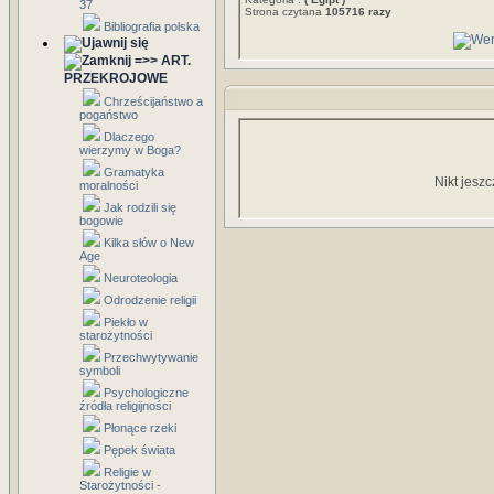
37
Strona czytana
105716 razy
Bibliografia polska
=>> ART.
PRZEKROJOWE
Chrześcijaństwo a
pogaństwo
Dlaczego
wierzymy w Boga?
Gramatyka
Nikt jesz
moralności
Jak rodzili się
bogowie
Kilka słów o New
Age
Neuroteologia
Odrodzenie religii
Piekło w
starożytności
Przechwytywanie
symboli
Psychologiczne
źródła religijności
Płonące rzeki
Pępek świata
Religie w
Starożytności -