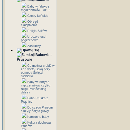
Baby w fabryce
męczenników - cz. 2
Groby końskie
Obrzęd
ciałopalenia
Religia Bałtów
Uroczystości
pogrzebowe
Zaślubiny
Bałtowie -
Prusowie
Co można zrobić w
ze Świętą Lipką przy
pomocy Świętej
Siekierki
Baby w fabryce
męczenników czyli o
religii Prusów ciąg
dalszy
Baba Pruska z
Prątnicy
Do czego Prusom
służyły ścięte głowy
Kamienne baby
Kultura duchowa
Prusów