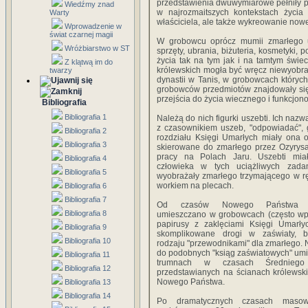
przedstawienia dwuwymiarowe pełniły p
Wiedźmy znad
w najrozmaitszych kontekstach życia 
Warty
właściciela, ale także wykreowanie nowe
Wprowadzenie w
świat czarnej magii
W grobowcu oprócz mumii zmarłego u
Wróżbiarstwo w ST
sprzęty, ubrania, biżuteria, kosmetyki
życia tak na tym jak i na tamtym świe
Z klątwą im do
królewskich mogła być wręcz niewyobr
twarzy
dynastii w Tanis, w grobowcach który
grobowców przedmiotów znajdowały się
przejścia do życia wiecznego i funkcjo
Bibliografia
Bibliografia 1
Należą do nich figurki uszebti. Ich nazw
z czasownikiem uszeb, "odpowiadać",
Bibliografia 2
rozdziału Księgi Umarłych miały ona
Bibliografia 3
skierowane do zmarłego przez Ozyrys
pracy na Polach Jaru. Uszebti mia
Bibliografia 4
człowieka w tych uciążliwych zadan
Bibliografia 5
wyobrażały zmarłego trzymającego w rę
workiem na plecach.
Bibliografia 6
Bibliografia 7
Od czasów Nowego Państwa po
Bibliografia 8
umieszczano w grobowcach (często wp
papirusy z zaklęciami Księgi Umarły
Bibliografia 9
skomplikowane drogi w zaświaty, 
Bibliografia 10
rodzaju "przewodnikami" dla zmarłego. 
do podobnych "ksiąg zaświatowych" um
Bibliografia 11
trumnach w czasach Średnieg
Bibliografia 12
przedstawianych na ścianach królews
Nowego Państwa.
Bibliografia 13
Bibliografia 14
Po dramatycznych czasach maso