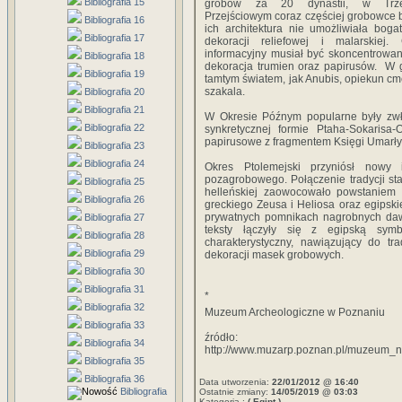
Bibliografia 15
grobów za 20 dynastii, w Trze
Przejściowym coraz częściej grobowce b
Bibliografia 16
ich architektura nie umożliwiała bog
Bibliografia 17
dekoracji reliefowej i malarskiej.
informacyjny musiał być skoncentrowa
Bibliografia 18
dekoracja trumien oraz papirusów. W g
Bibliografia 19
tamtym światem, jak Anubis, opiekun cme
szakala.
Bibliografia 20
Bibliografia 21
W Okresie Późnym popularne były zwła
Bibliografia 22
synkretycznej formie Ptaha-Sokarisa
papirusowe z fragmentem Księgi Umarły
Bibliografia 23
Bibliografia 24
Okres Ptolemejski przyniósł nowy i
pozagrobowego. Połączenie tradycji st
Bibliografia 25
helleńskiej zaowocowało powstaniem 
Bibliografia 26
greckiego Zeusa i Heliosa oraz egipski
prywatnych pomnikach nagrobnych dawn
Bibliografia 27
teksty łączyły się z egipską symb
Bibliografia 28
charakterystyczny, nawiązujący do tra
Bibliografia 29
dekoracji masek grobowych.
Bibliografia 30
Bibliografia 31
*
Bibliografia 32
Muzeum Archeologiczne w Poznaniu
Bibliografia 33
źródło:
Bibliografia 34
http://www.muzarp.poznan.pl/muzeum_n
Bibliografia 35
Bibliografia 36
Data utworzenia:
22/01/2012 @ 16:40
Bibliografia
Ostatnie zmiany:
14/05/2019 @ 03:03
Kategoria :
( Egipt )