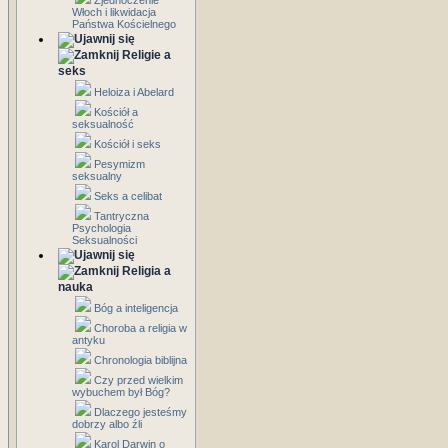
Zjednoczenie
Włoch i likwidacja
Państwa Kościelnego
Religie a
seks
Heloiza i Abelard
Kościół a
seksualność
Kościół i seks
Pesymizm
seksualny
Seks a celibat
Tantryczna
Psychologia
Seksualności
Religia a
nauka
Bóg a inteligencja
Choroba a religia w
antyku
Chronologia biblijna
Czy przed wielkim
wybuchem był Bóg?
Dlaczego jesteśmy
dobrzy albo źli
Karol Darwin o