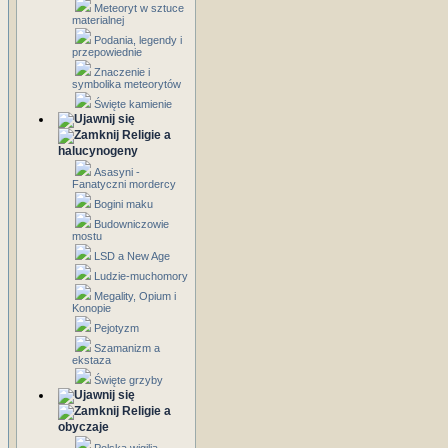
Meteoryt w sztuce
materialnej
Podania, legendy i
przepowiednie
Znaczenie i
symbolika meteorytów
Święte kamienie
Religie a
halucynogeny
Asasyni -
Fanatyczni mordercy
Bogini maku
Budowniczowie
mostu
LSD a New Age
Ludzie-muchomory
Megality, Opium i
Konopie
Pejotyzm
Szamanizm a
ekstaza
Święte grzyby
Religie a
obyczaje