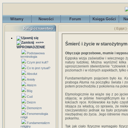
Witamy
Nowości
Forum
Księga Gości
Na
Religioznawstwo
( Egipt 
==>>
Śmierć i życie w starożytny
WPROWADZENIE
Obyczaje pogrzebowe, mumie i wypos
Podstawowa
terminologia
Egipska wizja zaświatów i wiecznego ż
natury ludzkiej. Można wyróżnić kilka
Czym jest kult?
uproszczeniem stwierdzenie "człowiek sk
Co to jest rytuał?
poziomach i w różnych aspektach, tylko
Absolut
Fundamentalnym pojęciem było
ka
.
K
Anioły
praboga Atuma na początku świata i zo
Ateizm
potem przechodziła z pokolenia na poko
Bóg
Etymologicznie
ka
wiąże się z po jęci
Cud
objęcia; w piśmie hieroglificznym
ka
r
łokciach ręce. Królewskie
ka
było częst
Deizm
stojąca za władcą, co sprawia, że niek
Demonizm
rzeczywistości jednak
ka
było przynale
Fenomenologia
niezbędnej do życia. Jego istnienie m
religii
pokarmu.
Fundamentalizm
Tak jak ciało fizyczne wymagało fizyc
religijny