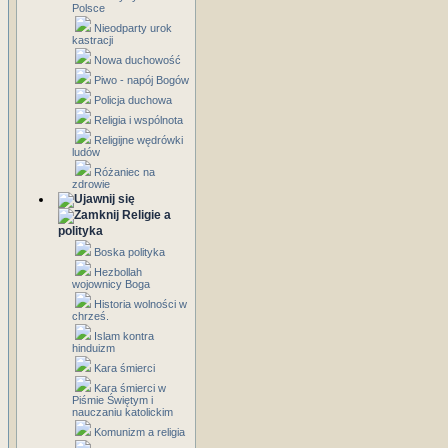
Polsce
Nieodparty urok
kastracji
Nowa duchowość
Piwo - napój Bogów
Policja duchowa
Religia i wspólnota
Religijne wędrówki
ludów
Różaniec na
zdrowie
Religie a
polityka
Boska polityka
Hezbollah
wojownicy Boga
Historia wolności w
chrześ.
Islam kontra
hinduizm
Kara śmierci
Kara śmierci w
Piśmie Świętym i
nauczaniu katolickim
Komunizm a religia