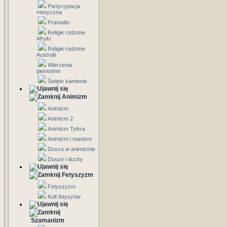
Partycypacja
mistyczna
Pramatki
Religie rodzime
Afryki
Religie rodzime
Australii
Wierzenia
pierwotne
Święte kamienie
Animizm
Animizm
Animizm 2
Animizm Tylora
Animizm i manizm
Dusza w animizmie
Dusze i duchy
Fetyszyzm
Fetyszyzm
Kult fetyszów
Szamanizm