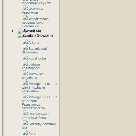
Indoeuropejczyków
Wierzenia
Prasłowian
Współczesne
neopogaństwo
słowiańskie
Słowianie
Arkona
Badania nad
Słowianami
Kupalnocka
Ludowe
kosmogonie
Mazowsze
pogańskie
Mitologia - 1 cz. - O
wielkim dzbanie
Zerywanów
Mitologia - 2 cz. - O
narodzeniu
Przestworzy i
Przedstworzów
Obrzędowość
starosłowiańska
Obrzędy powitania
lata
Perun