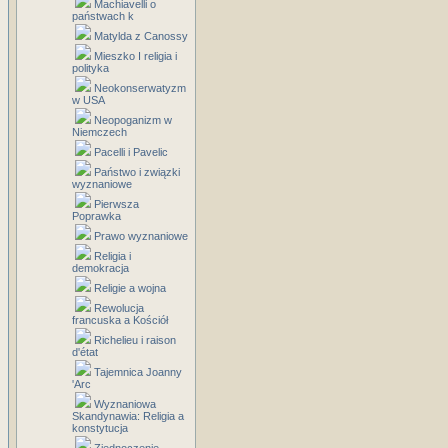
Machiavelli o
państwach k
Matylda z Canossy
Mieszko I religia i
polityka
Neokonserwatyzm
w USA
Neopoganizm w
Niemczech
Pacelli i Pavelic
Państwo i związki
wyznaniowe
Pierwsza
Poprawka
Prawo wyznaniowe
Religia i
demokracja
Religie a wojna
Rewolucja
francuska a Kościół
Richelieu i raison
d'état
Tajemnica Joanny
'Arc
Wyznaniowa
Skandynawia: Religia a
konstytucja