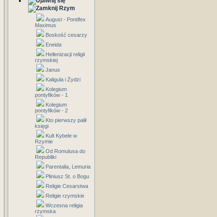
Rzym
August - Pontifex
Maximus
Boskość cesarzy
Eneida
Hellenizacji religii
rzymskiej
Janus
Kaligula i Żydzi
Kolegium
pontyfików - 1
Kolegium
pontyfików - 2
Kto pierwszy palił
księgi
Kult Kybele w
Rzymie
Od Romulusa do
Republiki
Parentalia, Lemuria
Pliniusz St. o Bogu
Religie Cesarstwa
Religie rzymskie
Wczesna religia
rzymska