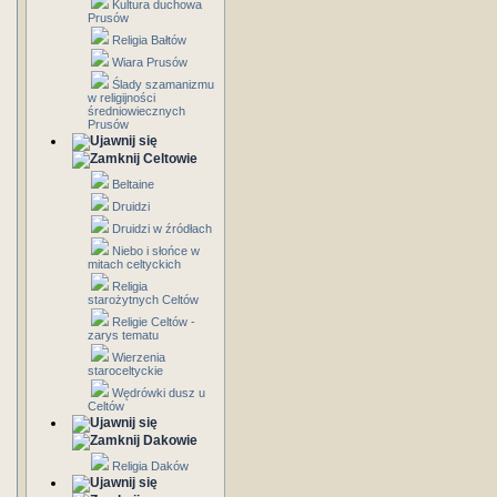
Kultura duchowa
Prusów
Religia Bałtów
Wiara Prusów
Ślady szamanizmu
w religijności
średniowiecznych
Prusów
Celtowie
Beltaine
Druidzi
Druidzi w źródłach
Niebo i słońce w
mitach celtyckich
Religia
starożytnych Celtów
Religie Celtów -
zarys tematu
Wierzenia
staroceltyckie
Wędrówki dusz u
Celtów
Dakowie
Religia Daków