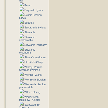
lata
Perun
Pogański Łysiec
Religie Słowian -
zarys
Sobótka
Stworzenie świata
Słowianie
Słowianie -
ciekawostki
Słowianie Połabscy
Słowianie
Wschodni
Słowiańska dusza
Ukraiński Olimp
W kraju Peruna,
Swaroga i Welesa
Wieniec, wianki
Wierzenia Słowian
Wierzenia plemion
prapolskich
Wilcze plemię
Wodny świat
topielców i rusałek
Światowid ze
Zbrucza