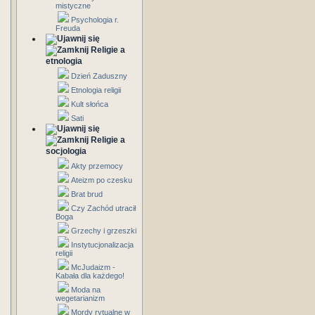
mistyczne
Psychologia r.
Freuda
Religie a
etnologia
Dzień Zaduszny
Etnologia religii
Kult słońca
Sati
Religie a
socjologia
Akty przemocy
Ateizm po czesku
Brat brud
Czy Zachód utracił
Boga
Grzechy i grzeszki
Instytucjonalizacja
religii
McJudaizm -
Kabała dla każdego!
Moda na
wegetarianizm
Mordy rytualne w