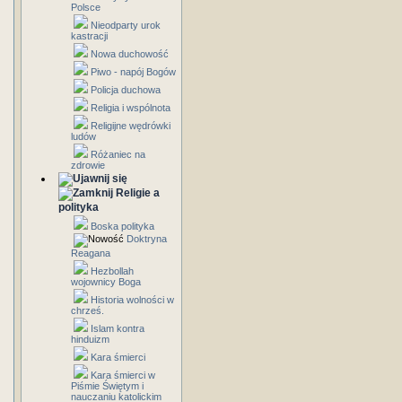
Polsce
Nieodparty urok
kastracji
Nowa duchowość
Piwo - napój Bogów
Policja duchowa
Religia i wspólnota
Religijne wędrówki
ludów
Różaniec na
zdrowie
Religie a
polityka
Boska polityka
Doktryna
Reagana
Hezbollah
wojownicy Boga
Historia wolności w
chrześ.
Islam kontra
hinduizm
Kara śmierci
Kara śmierci w
Piśmie Świętym i
nauczaniu katolickim