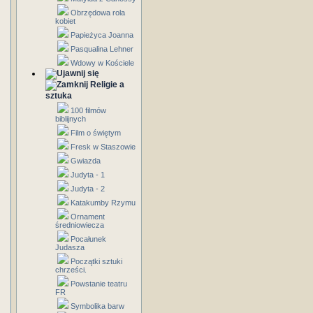
Obrzędowa rola
kobiet
Papieżyca Joanna
Pasqualina Lehner
Wdowy w Kościele
Religie a
sztuka
100 filmów
biblijnych
Film o świętym
Fresk w Staszowie
Gwiazda
Judyta - 1
Judyta - 2
Katakumby Rzymu
Ornament
średniowiecza
Pocałunek
Judasza
Początki sztuki
chrześci.
Powstanie teatru
FR
Symbolika barw