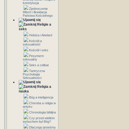
konstytucja
Zjednoczenie
Włoch i likwidacja
Państwa Kościelnego
Religie a
seks
Heloiza i Abelard
Kościół a
seksualność
Kościół i seks
Pesymizm
seksualny
Seks a celibat
Tantryczna
Psychologia
Seksualności
Religia a
nauka
Bóg a inteligencja
Choroba a religia w
antyku
Chronologia biblijna
Czy przed wielkim
wybuchem był Bóg?
Dlaczego jesteśmy