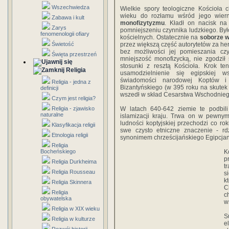
Wszechwiedza
Wielkie spory teologiczne Kościoła 
wieku do rozłamu wśród jego wierny
Zabawa i kult
monofizytyzmu
. Kładł on nacisk n
Zarys
pomniejszeniu czynnika ludzkiego. By
fenomenologii ofiary
kościelnych. Ostatecznie na
soborze w
Świetość
przez większą część autorytetów za he
bez możliwości jej pomieszania czy 
Święta przestrzeń
mniejszość monofizycką, nie zgodził
stosunki z resztą Kościoła. Krok te
Religia
usamodzielnienie się egipskiej ws
świadomości narodowej Koptów i
Religia - jedna z
Bizantyńskiego (w 395 roku na skutek
definicji
wszedł w skład Cesarstwa Wschodniego,
Czym jest religia?
Religia - zjawisko
W latach 640-642 ziemie te podbili
naturalne
islamizacji kraju. Trwa on w pewnym
ludności koptyjskiej przechodzi co ro
Klasyfikacja religii
swe czysto etniczne znaczenie - rdz
Etnologia religii
synonimem chrześcijańskiego Egipcjan
Religia
Bocheńskiego
K
p
Religia Durkheima
t
Religia Rousseau
s
k
Religia Skinnera
C
Religia
c
obywatelska
w
Religia w XIX wieku
S
Religia w kulturze
e