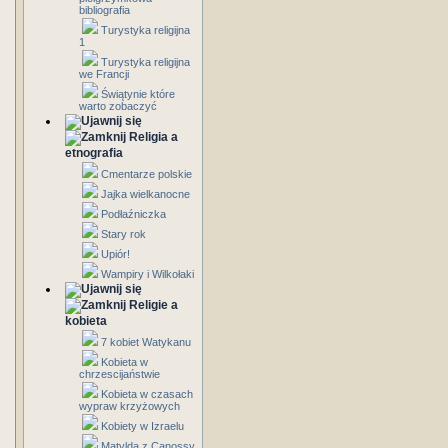
bibliografia
Turystyka religijna
1
Turystyka religijna
we Francji
Świątynie które
warto zobaczyć
Religia a
etnografia
Cmentarze polskie
Jajka wielkanocne
Podłaźniczka
Stary rok
Upiór!
Wampiry i Wilkołaki
Religie a
kobieta
7 kobiet Watykanu
Kobieta w
chrzescijaństwie
Kobieta w czasach
wypraw krzyżowych
Kobiety w Izraelu
Matylda z Canossy