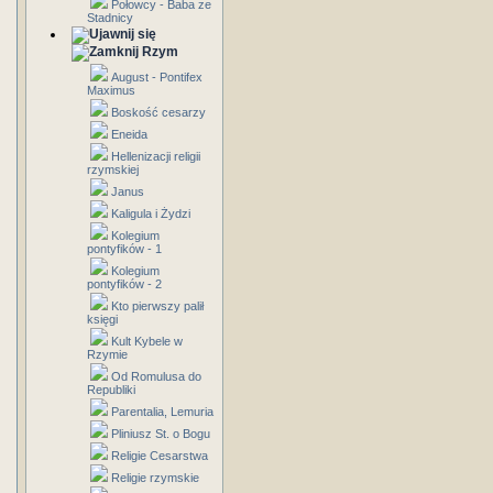
Połowcy - Baba ze
Stadnicy
Rzym
August - Pontifex
Maximus
Boskość cesarzy
Eneida
Hellenizacji religii
rzymskiej
Janus
Kaligula i Żydzi
Kolegium
pontyfików - 1
Kolegium
pontyfików - 2
Kto pierwszy palił
księgi
Kult Kybele w
Rzymie
Od Romulusa do
Republiki
Parentalia, Lemuria
Pliniusz St. o Bogu
Religie Cesarstwa
Religie rzymskie