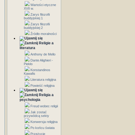
Wartości etyczne
XVII w.
Zarys filozofii
buddyjskiej 1
Zarys filozofii
buddyjskiej 2
Źródło moralności
Religie a
literatura
Anthony de Mello
Dante Alighieri -
Piekło
Konstandinos
Kawafis
Literatura religijna
Powieść religijna
Religia a
psychologia
Freud wobec religii
Jak zostać
przywódcą sekty
Konwersja religijna
Po końcu świata
Przeżycie