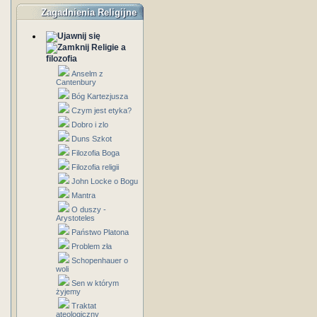
Zagadnienia Religijne
Religie a
filozofia
Anselm z
Cantenbury
Bóg Kartezjusza
Czym jest etyka?
Dobro i zlo
Duns Szkot
Filozofia Boga
Filozofia religii
John Locke o Bogu
Mantra
O duszy -
Arystoteles
Państwo Platona
Problem zła
Schopenhauer o
woli
Sen w którym
żyjemy
Traktat
ateologiczny