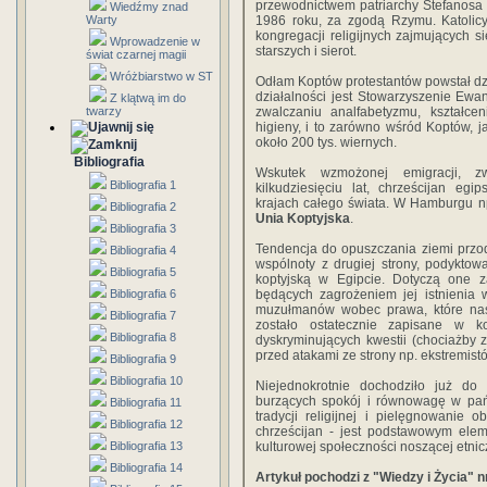
przewodnictwem patriarchy Stefanosa 
Wiedźmy znad
Warty
1986 roku, za zgodą Rzymu. Katolicy
kongregacji religijnych zajmujących 
Wprowadzenie w
starszych i sierot.
świat czarnej magii
Wróżbiarstwo w ST
Odłam Koptów protestantów powstał d
działalności jest Stowarzyszenie E
Z klątwą im do
twarzy
zwalczaniu analfabetyzmu, kształce
higieny, i to zarówno wśród Koptów, j
około 200 tys. wiernych.
Bibliografia
Wskutek wzmożonej emigracji, z
Bibliografia 1
kilkudziesięciu lat, chrześcijan eg
krajach całego świata. W Hamburgu 
Bibliografia 2
Unia Koptyjska
.
Bibliografia 3
Tendencja do opuszczania ziemi przod
Bibliografia 4
wspólnoty z drugiej strony, podyktow
Bibliografia 5
koptyjską w Egipcie. Dotyczą one z
Bibliografia 6
będących zagrożeniem jej istnienia 
muzułmanów wobec prawa, które nast
Bibliografia 7
zostało ostatecznie zapisane w k
Bibliografia 8
dyskryminujących kwestii (chociażby z
przed atakami ze strony np. ekstremis
Bibliografia 9
Bibliografia 10
Niejednokrotnie dochodziło już d
burzących spokój i równowagę w pań
Bibliografia 11
tradycji religijnej i pielęgnowanie
Bibliografia 12
chrześcijan - jest podstawowym ele
Bibliografia 13
kulturowej społeczności noszącej etnic
Bibliografia 14
Artykuł pochodzi z "Wiedzy i Życia" n