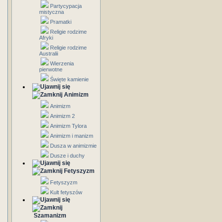
Partycypacja
mistyczna
Pramatki
Religie rodzime
Afryki
Religie rodzime
Australii
Wierzenia
pierwotne
Święte kamienie
Animizm
Animizm
Animizm 2
Animizm Tylora
Animizm i manizm
Dusza w animizmie
Dusze i duchy
Fetyszyzm
Fetyszyzm
Kult fetyszów
Szamanizm