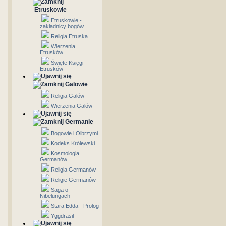
Etruskowie
Etruskowie -
zakładnicy bogów
Religia Etruska
Wierzenia
Etrusków
Święte Księgi
Etrusków
Galowie
Religia Galów
Wierzenia Galów
Germanie
Bogowie i Olbrzymi
Kodeks Królewski
Kosmologia
Germanów
Religia Germanów
Religie Germanów
Saga o
Nibelungach
Stara Edda - Prolog
Yggdrasil