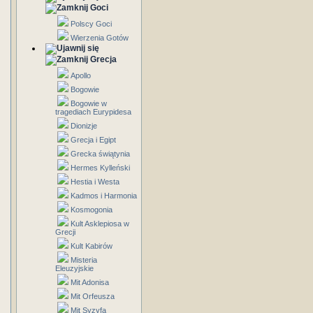
Goci
Polscy Goci
Wierzenia Gotów
Grecja
Apollo
Bogowie
Bogowie w
tragediach Eurypidesa
Dionizje
Grecja i Egipt
Grecka świątynia
Hermes Kylleński
Hestia i Westa
Kadmos i Harmonia
Kosmogonia
Kult Asklepiosa w
Grecji
Kult Kabirów
Misteria
Eleuzyjskie
Mit Adonisa
Mit Orfeusza
Mit Syzyfa