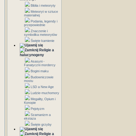
Biblia i meteoryty
Meteoryt w sztuce
materialnej
Podania, legendy i
przepowiednie
Znaczenie i
symbolika meteorytów
Święte kamienie
Religie a
halucynogeny
Asasyni -
Fanatyczni mordercy
Bogini maku
Budowniczowie
mostu
LSD a New Age
Ludzie-muchomory
Megality, Opium i
Konopie
Pejotyzm
Szamanizm a
ekstaza
Święte grzyby
Religie a