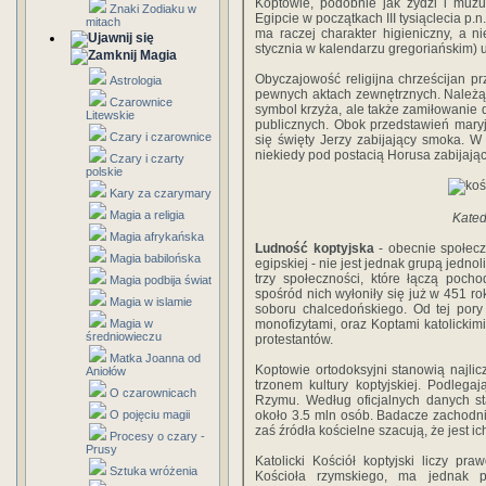
Koptowie, podobnie jak żydzi i muzu
Znaki Zodiaku w
Egipcie w początkach III tysiąclecia p.
mitach
ma raczej charakter higieniczny, a nie
stycznia w kalendarzu gregoriańskim) 
Magia
Obyczajowość religijna chrześcijan p
Astrologia
pewnych aktach zewnętrznych. Należą 
Czarownice
symbol krzyża, ale także zamiłowanie
Litewskie
publicznych. Obok przedstawień mary
Czary i czarownice
się święty Jerzy zabijający smoka. W
niekiedy pod postacią Horusa zabijają
Czary i czarty
polskie
Kary za czarymary
Magia a religia
Kated
Magia afrykańska
Ludność koptyjska
- obecnie społecz
Magia babilońska
egipskiej - nie jest jednak grupą jedno
trzy społeczności, które łączą poch
Magia podbija świat
spośród nich wyłoniły się już w 451 ro
Magia w islamie
soboru chalcedońskiego. Od tej pory
Magia w
monofizytami, oraz Koptami katolickim
średniowieczu
protestantów.
Matka Joanna od
Koptowie ortodoksyjni stanowią najlic
Aniołów
trzonem kultury koptyjskiej. Podleg
O czarownicach
Rzymu. Według oficjalnych danych sta
O pojęciu magii
około 3.5 mln osób. Badacze zachodn
zaś źródła kościelne szacują, że jest i
Procesy o czary -
Prusy
Katolicki Kościół koptyjski liczy p
Sztuka wróżenia
Kościoła rzymskiego, ma jednak 