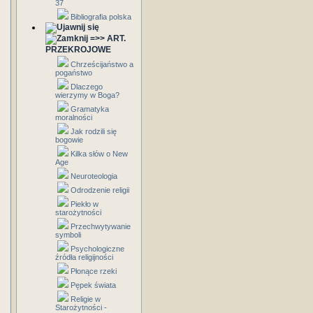
37
Bibliografia polska
=>> ART.
PRZEKROJOWE
Chrześcijaństwo a
pogaństwo
Dlaczego
wierzymy w Boga?
Gramatyka
moralności
Jak rodzili się
bogowie
Kilka słów o New
Age
Neuroteologia
Odrodzenie religii
Piekło w
starożytności
Przechwytywanie
symboli
Psychologiczne
źródła religijności
Płonące rzeki
Pępek świata
Religie w
Starożytności -