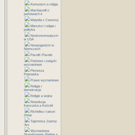
Komunizm a religia
Machiavelli o
państwach k
Matylda z Canossy
Mieszko I religia i
polityka
Neokonserwatyzm
w USA
Neopoganizm w
Niemczech
Pacelli i Pavelic
Państwo i związki
wyznaniowe
Pierwsza
Poprawka
Prawo wyznaniowe
Religia i
demokracja
Religie a wojna
Rewolucja
francuska a Kościół
Richelieu i raison
d'état
Tajemnica Joanny
'Arc
Wyznaniowa
Skandynawia: Religia a