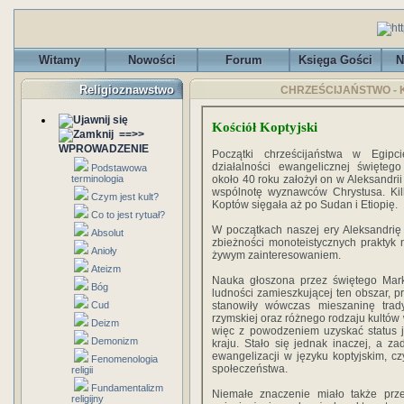
Witamy
Nowości
Forum
Księga Gości
N
Religioznawstwo
CHRZEŚCIJAŃSTWO - Koś
Kościół Koptyjski
==>>
WPROWADZENIE
Początki chrześcijaństwa w Egipc
działalności ewangelicznej święte
Podstawowa
terminologia
około 40 roku założył on w Aleksandrii
wspólnotę wyznawców Chrystusa. Kilk
Czym jest kult?
Koptów sięgała aż po Sudan i Etiopię.
Co to jest rytuał?
W początkach naszej ery Aleksandrię
Absolut
zbieżności monoteistycznych praktyk n
Anioły
żywym zainteresowaniem.
Ateizm
Nauka głoszona przez świętego Marka
Bóg
ludności zamieszkującej ten obszar, pr
Cud
stanowiły wówczas mieszaninę tradycj
rzymskiej oraz różnego rodzaju kultó
Deizm
więc z powodzeniem uzyskać status je
Demonizm
kraju. Stało się jednak inaczej, a 
ewangelizacji w języku koptyjskim, c
Fenomenologia
społeczeństwa.
religii
Fundamentalizm
Niemałe znaczenie miało także przek
religijny