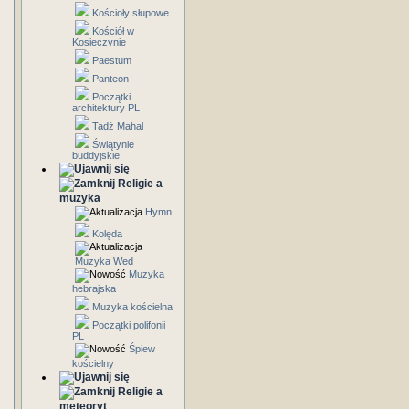
Kościoły słupowe
Kościół w
Kosieczynie
Paestum
Panteon
Początki
architektury PL
Tadż Mahal
Świątynie
buddyjskie
Religie a
muzyka
Hymn
Kolęda
Muzyka Wed
Muzyka
hebrajska
Muzyka kościelna
Początki polifonii
PL
Śpiew
kościelny
Religie a
meteoryt