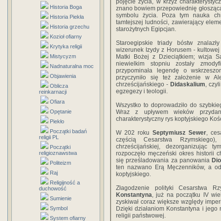
pojęcie życia, w krzyż charakterystyc
Historia Boga
znano bowiem przepowiednię głoszącą
symbolu życia. Poza tym nauka chr
Historia Piekła
tamtejszej ludności, zawierający elem
Historia grzechu
starożytnych Egipcjan.
Kozioł ofiarny
Staroegipskie triady bóstw znalazły
Krytyka religii
wizerunek Izydy z Horusem - kultowej 
Mistycyzm
Matki Bożej z Dzieciątkiem; wizja
niewielkim stopniu zostały zmod
Nadnaturalna moc
przypominała legendę o wskrzeszo
Objawienia
przyczyniło się też założenie w Al
chrześcijańskiego -
Didaskalium
, czy
Oblicza
egzegezy i teologii.
reinkarnacji
Ofiara
Wszystko to doprowadziło do szybkie
Opętanie
Wraz z upływem wieków przydana
charakterystyczny rys koptyjskiego Koś
Piekło
Początki badań
W 202 roku
Septymiusz Sewer
, ce
religii PL
częścią Cesarstwa Rzymskiego),
chrześcijańskiej, dezorganizując 
Początki
religioznawstwa
rozpoczęło męczeński okres historii 
się prześladowania za panowania
Dio
Politeizm
ten nazwano Erą Męczenników, a od 
Raj
koptyjskiego.
Religijność a
Złagodzenie polityki Cesarstwa R
duchowość
Konstantyna
, już na początku IV wi
Sumienie
zyskiwał coraz większe względy imper
Symbol
Dzięki działaniom Konstantyna i jego
religii państwowej.
System ofiarny