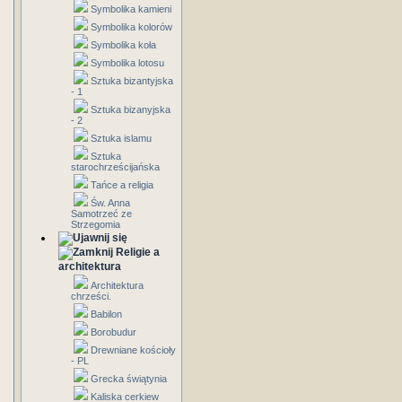
Symbolika kamieni
Symbolika kolorów
Symbolika koła
Symbolika lotosu
Sztuka bizantyjska
- 1
Sztuka bizanyjska
- 2
Sztuka islamu
Sztuka
starochrześcijańska
Tańce a religia
Św. Anna
Samotrzeć ze
Strzegomia
Religie a
architektura
Architektura
chrześci.
Babilon
Borobudur
Drewniane kościoły
- PL
Grecka świątynia
Kaliska cerkiew