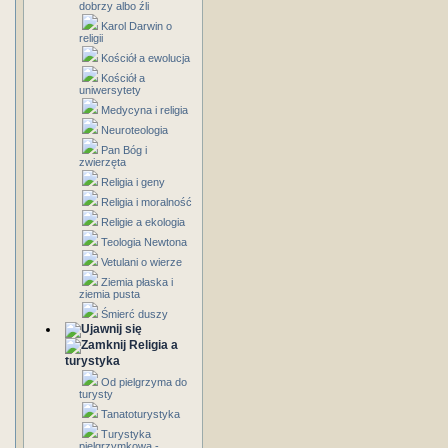
dobrzy albo źli
Karol Darwin o
religii
Kościół a ewolucja
Kościół a
uniwersytety
Medycyna i religia
Neuroteologia
Pan Bóg i
zwierzęta
Religia i geny
Religia i moralność
Religie a ekologia
Teologia Newtona
Vetulani o wierze
Ziemia płaska i
ziemia pusta
Śmierć duszy
Religia a
turystyka
Od pielgrzyma do
turysty
Tanatoturystyka
Turystyka
pielgrzymkowa -