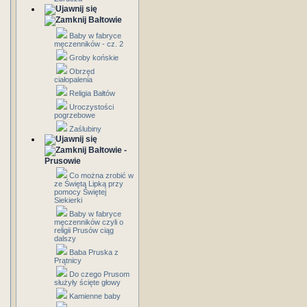
Bałtowie
Baby w fabryce
męczenników - cz. 2
Groby końskie
Obrzęd
ciałopalenia
Religia Bałtów
Uroczystości
pogrzebowe
Zaślubiny
Bałtowie -
Prusowie
Co można zrobić w
ze Świętą Lipką przy
pomocy Świętej
Siekierki
Baby w fabryce
męczenników czyli o
religii Prusów ciąg
dalszy
Baba Pruska z
Prątnicy
Do czego Prusom
służyły ścięte głowy
Kamienne baby