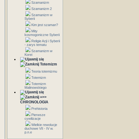
Szamanizm
Szamanizm 2
Szamanizm w
Syberii
Kim jest szaman?
Mity
kosmogoniczne Syberii
Religie Azji i Syberii
- zarys tematu
Szamanizm w
Korei
Totemizm
Teoria totemizmu
Totemizm
Totemizm
Malinowskiego
=>>
CHRONOLOGIA
Prehistoria
Pierwsze
cywilizacje
Wielkie rewolucje
duchowe VII - IV w.
p.n.e