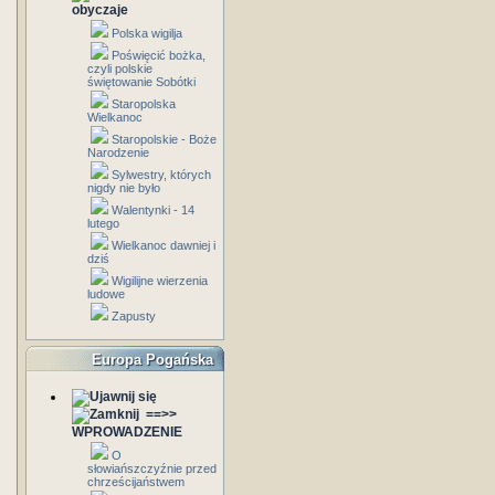
obyczaje
Polska wigilja
Poświęcić bożka,
czyli polskie
świętowanie Sobótki
Staropolska
Wielkanoc
Staropolskie - Boże
Narodzenie
Sylwestry, których
nigdy nie było
Walentynki - 14
lutego
Wielkanoc dawniej i
dziś
Wigilijne wierzenia
ludowe
Zapusty
Europa Pogańska
==>>
WPROWADZENIE
O
słowiańszczyźnie przed
chrześcijaństwem