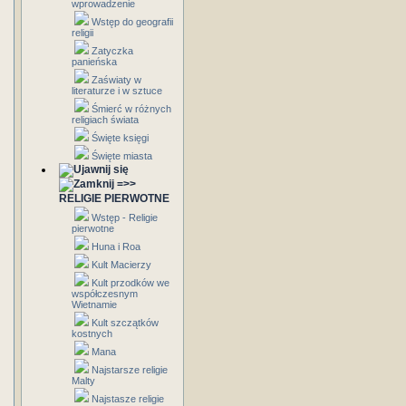
wprowadzenie
Wstęp do geografii
religii
Zatyczka
panieńska
Zaświaty w
literaturze i w sztuce
Śmierć w różnych
religiach świata
Święte księgi
Święte miasta
=>>
RELIGIE PIERWOTNE
Wstęp - Religie
pierwotne
Huna i Roa
Kult Macierzy
Kult przodków we
współczesnym
Wietnamie
Kult szczątków
kostnych
Mana
Najstarsze religie
Malty
Najstasze religie