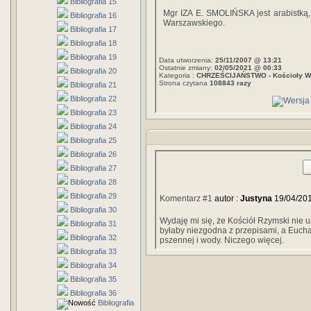
Bibliografia 15
Mgr IZA E. SMOLIŃSKA jest arabistką, 
Bibliografia 16
Warszawskiego.
Bibliografia 17
Bibliografia 18
Bibliografia 19
Data utworzenia:
25/11/2007 @ 13:21
Ostatnie zmiany:
02/05/2021 @ 00:33
Bibliografia 20
Kategoria :
CHRZEŚCIJAŃSTWO - Kościoły W
Strona czytana
108843 razy
Bibliografia 21
Bibliografia 22
Bibliografia 23
Bibliografia 24
Bibliografia 25
Bibliografia 26
Bibliografia 27
Bibliografia 28
Bibliografia 29
Komentarz #1
autor :
Justyna
19/04/20
Bibliografia 30
Wydaję mi się, że Kościół Rzymski nie uż
Bibliografia 31
byłaby niezgodna z przepisami, a Euchar
Bibliografia 32
pszennej i wody. Niczego więcej.
Bibliografia 33
Bibliografia 34
Bibliografia 35
Bibliografia 36
Bibliografia