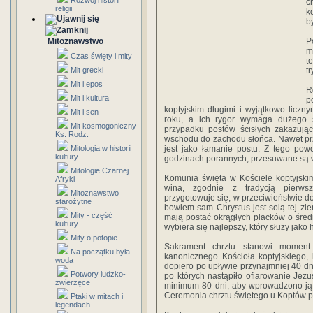
Rozwój historii
c
religii
k
b
Mitoznawstwo
P
m
Czas święty i mity
t
Mit grecki
t
Mit i epos
R
Mit i kultura
p
koptyjskim długimi i wyjątkowo liczn
Mit i sen
roku, a ich rygor wymaga dużego s
Mit kosmogoniczny
przypadku postów ścisłych zakazuj
Ks. Rodz.
wschodu do zachodu słońca. Nawet pr
Mitologia w historii
jest jako łamanie postu. Z tego po
kultury
godzinach porannych, przesuwane są 
Mitologie Czarnej
Komunia święta w Kościele koptyjski
Afryki
wina, zgodnie z tradycją pierws
Mitoznawstwo
przygotowuje się, w przeciwieństwie d
starożytne
bowiem sam Chrystus jest solą tej zie
Mity - część
mają postać okrągłych placków o śred
kultury
wybiera się najlepszy, który służy jako
Mity o potopie
Sakrament chrztu stanowi moment
Na początku była
kanonicznego Kościoła koptyjskiego,
woda
dopiero po upływie przynajmniej 40 dni
Potwory ludzko-
po których nastąpiło ofiarowanie Jez
zwierzęce
minimum 80 dni, aby wprowadzono ją 
Ceremonia chrztu świętego u Koptów po
Ptaki w mitach i
legendach