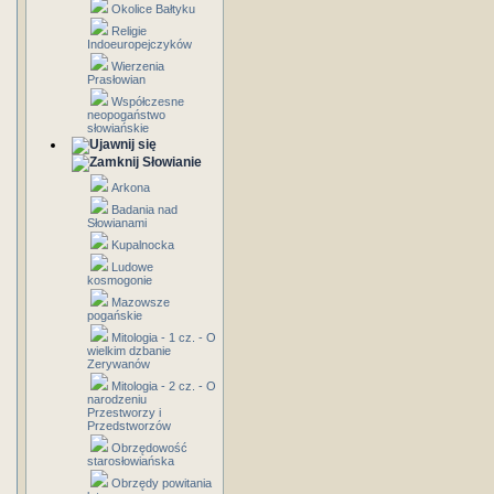
Okolice Bałtyku
Religie
Indoeuropejczyków
Wierzenia
Prasłowian
Współczesne
neopogaństwo
słowiańskie
Słowianie
Arkona
Badania nad
Słowianami
Kupalnocka
Ludowe
kosmogonie
Mazowsze
pogańskie
Mitologia - 1 cz. - O
wielkim dzbanie
Zerywanów
Mitologia - 2 cz. - O
narodzeniu
Przestworzy i
Przedstworzów
Obrzędowość
starosłowiańska
Obrzędy powitania