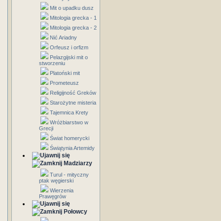
Mit o upadku dusz
Mitologia grecka - 1
Mitologia grecka - 2
Nić Ariadny
Orfeusz i orfizm
Pelazgijski mit o
stworzeniu
Platoński mit
Prometeusz
Religijność Greków
Starożytne misteria
Tajemnica Krety
Wróżbiarstwo w
Grecji
Świat homerycki
Świątynia Artemidy
Madziarzy
Turul - mityczny
ptak węgierski
Wierzenia
Prawęgrów
Połowcy