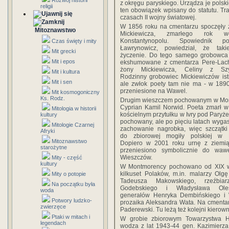
Rozwój historii
z okręgu paryskiego. Urządza je polsk
religii
ten obowiązek wpisany do statutu. T
czasach II wojny światowej.
W 1856 roku na cmentarzu spoczęły 
Mitoznawstwo
Mickiewicza, zmarłego rok w
Konstantynopolu. Spowiednik po
Czas święty i mity
Ławrynowicz, powiedział, że tak
Mit grecki
życzenie. Do tego samego grobowca 
Mit i epos
ekshumowane z cmentarza Pere-Lacha
żony Mickiewicza, Celiny z Szy
Mit i kultura
Rodzinny grobowiec Mickiewiczów istn
Mit i sen
ale zwłok poety tam nie ma - w 1890
przeniesione na Wawel.
Mit kosmogoniczny
Ks. Rodz.
Drugim wieszczem pochowanym w Mon
Cyprian Kamil Norwid. Poeta zmarł 
Mitologia w historii
kościelnym przytułku w Ivry pod Paryże
kultury
pochowany, ale po pięciu latach wygas
Mitologie Czarnej
zachowanie nagrobka, więc szczątki
Afryki
do zbiorowej mogiły polskiej w 
Mitoznawstwo
Dopiero w 2001 roku urnę z ziemi
starożytne
przeniesiono symbolicznie do wawel
Wieszczów.
Mity - część
kultury
W Montmorency pochowano od XIX w
kilkuset Polaków, m.in. malarzy Olg
Mity o potopie
Tadeusza Makowskiego, rzeźbiar
Na początku była
Godebskiego i Władysława Olesz
woda
generałów Henryka Dembińskiego i 
Potwory ludzko-
prozaika Aleksandra Wata. Na cmentar
zwierzęce
Paderewski. Tu leżą też kolejni kierown
Ptaki w mitach i
W grobie zbiorowym Towarzystwa His
legendach
wodza z lat 1943-44 gen. Kazimierz