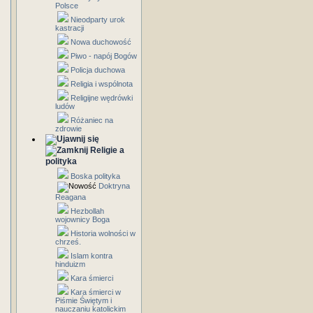
Polsce
Nieodparty urok
kastracji
Nowa duchowość
Piwo - napój Bogów
Policja duchowa
Religia i wspólnota
Religijne wędrówki
ludów
Różaniec na
zdrowie
Religie a
polityka
Boska polityka
Doktryna
Reagana
Hezbollah
wojownicy Boga
Historia wolności w
chrześ.
Islam kontra
hinduizm
Kara śmierci
Kara śmierci w
Piśmie Świętym i
nauczaniu katolickim