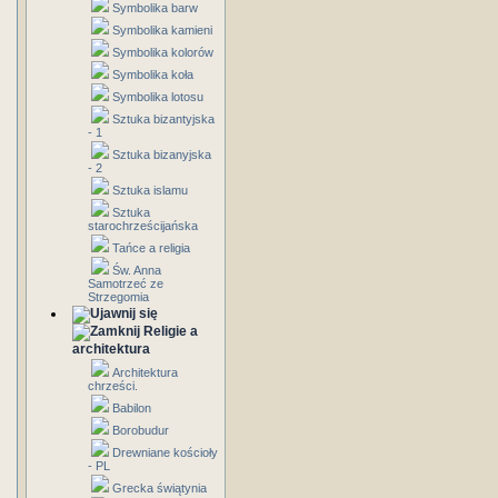
Symbolika barw
Symbolika kamieni
Symbolika kolorów
Symbolika koła
Symbolika lotosu
Sztuka bizantyjska
- 1
Sztuka bizanyjska
- 2
Sztuka islamu
Sztuka
starochrześcijańska
Tańce a religia
Św. Anna
Samotrzeć ze
Strzegomia
Religie a
architektura
Architektura
chrześci.
Babilon
Borobudur
Drewniane kościoły
- PL
Grecka świątynia