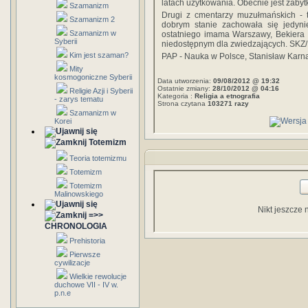
latach użytkowania. Obecnie jest zaby
Szamanizm
Drugi z cmentarzy muzułmańskich - ta
Szamanizm 2
dobrym stanie zachowała się jedyni
Szamanizm w
ostatniego imama Warszawy, Bekiera 
Syberii
niedostępnym dla zwiedzających. SKZ
Kim jest szaman?
PAP - Nauka w Polsce, Stanisław Karn
Mity
kosmogoniczne Syberii
Data utworzenia:
09/08/2012 @ 19:32
Ostatnie zmiany:
28/10/2012 @ 04:16
Religie Azji i Syberii
Kategoria :
Religia a etnografia
- zarys tematu
Strona czytana
103271 razy
Szamanizm w
Korei
Totemizm
Teoria totemizmu
Totemizm
Totemizm
Malinowskiego
Nikt jeszcze 
=>>
CHRONOLOGIA
Prehistoria
Pierwsze
cywilizacje
Wielkie rewolucje
duchowe VII - IV w.
p.n.e