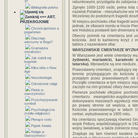
37
rabunkowymi, przystąpiła do zabijania
Zginęło 1000-1100 osób; pełna lista of
Bibliografia polska
nazwisk Polaków - mieszkańców wsi Hut
Wcześniej do podobnych tragedii doszł
=>> ART.
W miejscu pochówku ofiar tragedii wzn
PRZEKROJOWE
jednak, że ofiarami mordu w Hucie Pien
Chrześcijaństwo a
wsi Hołubica postawili tam drewniany k
pogaństwo
Obecny pomnik na cmentarzu jest us
Dlaczego
kościoła. Jest to kamienny krzyż z i
wierzymy w Boga?
tablice z nazwiskami ofiar.
Gramatyka
WARSZAWSKIE CMENTARZE WYZN
moralności
W Warszawie jest wiele cmentarzy wy
Jak rodzili się
żydowski, mariawicki, karaimski 
bogowie
tatarska).
Wprawdzie są one nieduże, a
Kilka słów o New
Prawosławny cmentarz, znajdujący się 
Age
terenie przylegającym do kościoła
Neuroteologia
przejętym przez prawosławnych od 
Początki cmentarza w tym miejscu się
Odrodzenie religii
zaczęto na nim grzebać ofiary ówczesny
Piekło w
Pierwsze pochówki oficjalne pochod
starożytności
cmentarzu ewangelicko-augsbursk
Przechwytywanie
dokonywano masowych egzekucji miesz
symboli
po prawej stronie od wejścia, a t
Kościoła prawosławnego w latach 19
Psychologiczne
źródła religijności
cerkwi, wybudowanej w 1905 roku.
Na cmentarzu spoczywają również Gruzi
Płonące rzeki
wojsk Petlury, współdziałających w 192
Pępek świata
wojny światowej, a także żołnierze rosyj
Religie w
Znajduje się tam również kwatera (w
Starożytności -