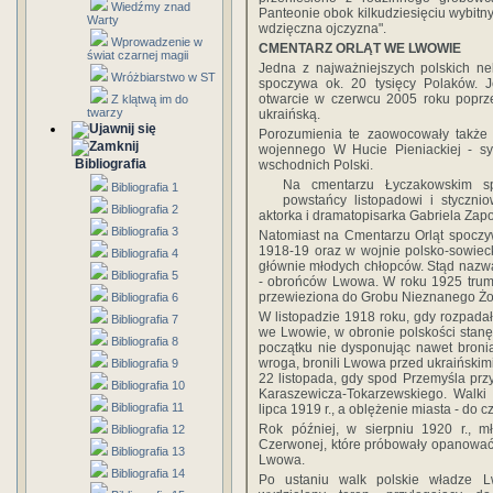
Wiedźmy znad
Panteonie obok kilkudziesięciu wybit
Warty
wdzięczna ojczyzna".
Wprowadzenie w
CMENTARZ ORLĄT WE LWOWIE
świat czarnej magii
Jedna z najważniejszych polskich ne
Wróżbiarstwo w ST
spoczywa ok. 20 tysięcy Polaków. J
otwarcie w czerwcu 2005 roku poprze
Z klątwą im do
twarzy
ukraińską.
Porozumienia te zaowocowały także 
wojennego W Hucie Pieniackiej - sym
Bibliografia
wschodnich Polski.
Na cmentarzu Łyczakowskim spo
Bibliografia 1
powstańcy listopadowi i stycznio
Bibliografia 2
aktorka i dramatopisarka Gabriela Zap
Bibliografia 3
Natomiast na Cmentarzu Orląt spoczy
1918-19 oraz w wojnie polsko-sowiecki
Bibliografia 4
głównie młodych chłopców. Stąd nazwa 
Bibliografia 5
- obrońców Lwowa. W roku 1925 trum
przewieziona do Grobu Nieznanego Żo
Bibliografia 6
W listopadzie 1918 roku, gdy rozpadał
Bibliografia 7
we Lwowie, w obronie polskości stanęły
Bibliografia 8
początku nie dysponując nawet broni
wroga, bronili Lwowa przed ukraińskimi
Bibliografia 9
22 listopada, gdy spod Przemyśla pr
Bibliografia 10
Karaszewicza-Tokarzewskiego. Walki 
Bibliografia 11
lipca 1919 r., a oblężenie miasta - do c
Rok później, w sierpniu 1920 r., mł
Bibliografia 12
Czerwonej, które próbowały opanować 
Bibliografia 13
Lwowa.
Bibliografia 14
Po ustaniu walk polskie władze Lw