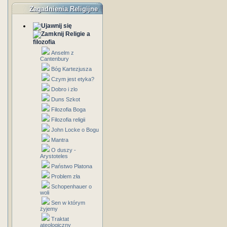
Zagadnienia Religijne
Religie a
filozofia
Anselm z
Cantenbury
Bóg Kartezjusza
Czym jest etyka?
Dobro i zlo
Duns Szkot
Filozofia Boga
Filozofia religii
John Locke o Bogu
Mantra
O duszy -
Arystoteles
Państwo Platona
Problem zła
Schopenhauer o
woli
Sen w którym
żyjemy
Traktat
ateologiczny