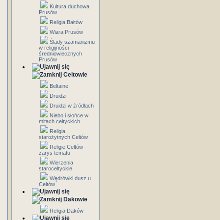
Kultura duchowa
Prusów
Religia Bałtów
Wiara Prusów
Ślady szamanizmu
w religijności
średniowiecznych
Prusów
Celtowie
Beltaine
Druidzi
Druidzi w źródłach
Niebo i słońce w
mitach celtyckich
Religia
starożytnych Celtów
Religie Celtów -
zarys tematu
Wierzenia
staroceltyckie
Wędrówki dusz u
Celtów
Dakowie
Religia Daków