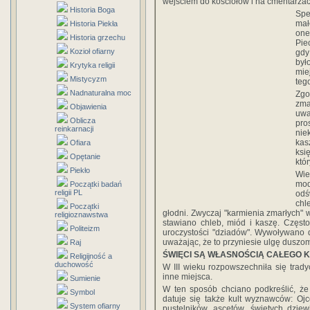
wejściem do kościołów i na cmentarzac
Historia Boga
Spe
mał
Historia Piekła
one
Historia grzechu
Pie
Kozioł ofiarny
gdy
był
Krytyka religii
mie
Mistycyzm
teg
Nadnaturalna moc
Zgo
zma
Objawienia
uwa
Oblicza
pro
reinkarnacji
nie
kas
Ofiara
ksi
Opętanie
któr
Piekło
Wie
mod
Początki badań
religii PL
odś
chl
Początki
głodni. Zwyczaj "karmienia zmarłych" w
religioznawstwa
stawiano chleb, miód i kaszę. Częst
Politeizm
uroczystości "dziadów". Wywoływano d
uważając, że to przyniesie ulgę duszo
Raj
ŚWIĘCI SĄ WŁASNOŚCIĄ CAŁEGO 
Religijność a
duchowość
W III wieku rozpowszechniła się tradyc
inne miejsca.
Sumienie
W ten sposób chciano podkreślić, że
Symbol
datuje się także kult wyznawców: Ojc
System ofiarny
pustelników, ascetów, świętych dzie