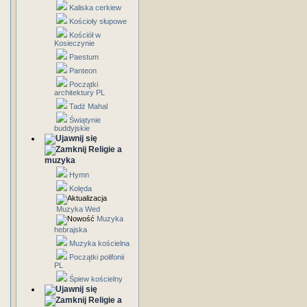
Kaliska cerkiew
Kościoły słupowe
Kościół w
Kosieczynie
Paestum
Panteon
Początki
architektury PL
Tadż Mahal
Świątynie
buddyjskie
Religie a
muzyka
Hymn
Kolęda
Muzyka Wed
Muzyka
hebrajska
Muzyka kościelna
Początki polifonii
PL
Śpiew kościelny
Religie a