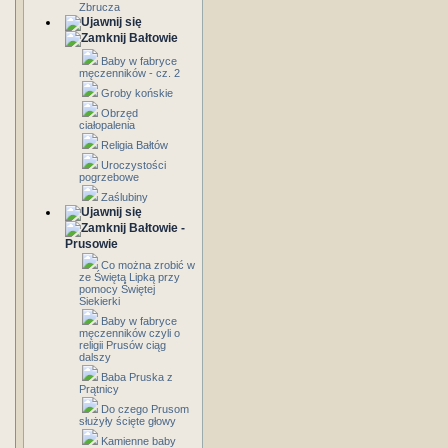
Zbrucza
Bałtowie
Baby w fabryce
męczenników - cz. 2
Groby końskie
Obrzęd
ciałopalenia
Religia Bałtów
Uroczystości
pogrzebowe
Zaślubiny
Bałtowie -
Prusowie
Co można zrobić w
ze Świętą Lipką przy
pomocy Świętej
Siekierki
Baby w fabryce
męczenników czyli o
religii Prusów ciąg
dalszy
Baba Pruska z
Prątnicy
Do czego Prusom
służyły ścięte głowy
Kamienne baby