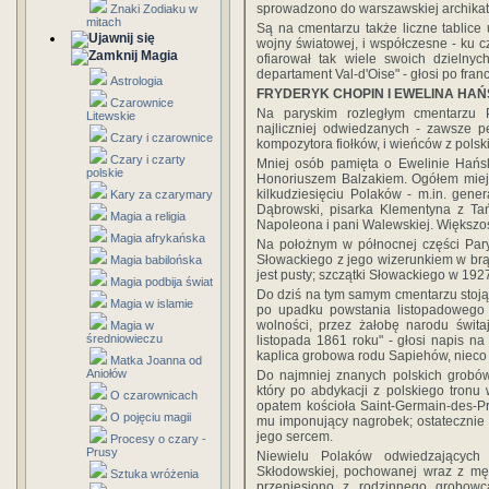
sprowadzono do warszawskiej archikat
Znaki Zodiaku w
mitach
Są na cmentarzu także liczne tablice 
wojny światowej, i współczesne - ku c
Magia
ofiarował tak wiele swoich dzielnyc
departament Val-d'Oise" - głosi po franc
Astrologia
FRYDERYK CHOPIN I EWELINA HA
Czarownice
Na paryskim rozległym cmentarzu 
Litewskie
najliczniej odwiedzanych - zawsze p
Czary i czarownice
kompozytora fiołków, i wieńców z polsk
Czary i czarty
Mniej osób pamięta o Ewelinie Hańs
polskie
Honoriuszem Balzakiem. Ogółem miejs
kilkudziesięciu Polaków - m.in. gene
Kary za czarymary
Dąbrowski, pisarka Klementyna z Ta
Magia a religia
Napoleona i pani Walewskiej. Większość
Magia afrykańska
Na położnym w północnej części Pary
Słowackiego z jego wizerunkiem w brąz
Magia babilońska
jest pusty; szczątki Słowackiego w 19
Magia podbija świat
Do dziś na tym samym cmentarzu stoją 
Magia w islamie
po upadku powstania listopadowego z
wolności, przez żałobę narodu świta
Magia w
średniowieczu
listopada 1861 roku" - głosi napis n
kaplica grobowa rodu Sapiehów, nieco 
Matka Joanna od
Aniołów
Do najmniej znanych polskich grobów
który po abdykacji z polskiego tronu
O czarownicach
opatem kościoła Saint-Germain-des-Pr
O pojęciu magii
mu imponujący nagrobek; ostatecznie 
jego sercem.
Procesy o czary -
Prusy
Niewielu Polaków odwiedzających
Skłodowskiej, pochowanej wraz z mę
Sztuka wróżenia
przeniesiono z rodzinnego grobow