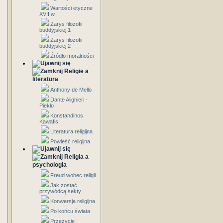
Wartości etyczne
XVII w.
Zarys filozofii
buddyjskiej 1
Zarys filozofii
buddyjskiej 2
Źródło moralności
Religie a
literatura
Anthony de Mello
Dante Alighieri -
Piekło
Konstandinos
Kawafis
Literatura religijna
Powieść religijna
Religia a
psychologia
Freud wobec religii
Jak zostać
przywódcą sekty
Konwersja religijna
Po końcu świata
Przeżycie