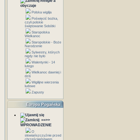
Religie a
obyczaje
Polska wigilja
Poświęcić bożka,
czyli polskie
świętowanie Sobótki
Staropolska
Wielkanoc
Staropolskie - Boże
Narodzenie
Sylwestry, których
nigdy nie było
Walentynki - 14
lutego
Wielkanoc dawniej i
dziś
Wigilijne wierzenia
ludowe
Zapusty
Europa Pogańska
==>>
WPROWADZENIE
O
słowiańszczyźnie przed
chrześcijaństwem