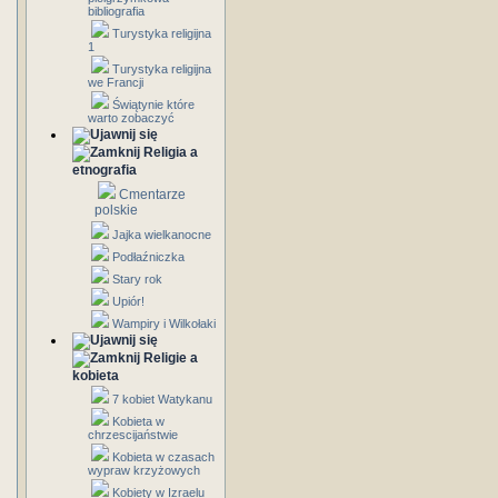
bibliografia
Turystyka religijna
1
Turystyka religijna
we Francji
Świątynie które
warto zobaczyć
Religia a
etnografia
Cmentarze
polskie
Jajka wielkanocne
Podłaźniczka
Stary rok
Upiór!
Wampiry i Wilkołaki
Religie a
kobieta
7 kobiet Watykanu
Kobieta w
chrzescijaństwie
Kobieta w czasach
wypraw krzyżowych
Kobiety w Izraelu