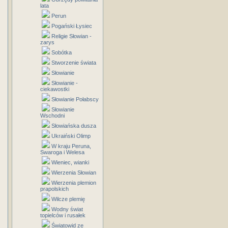
lata
Perun
Pogański Łysiec
Religie Słowian -
zarys
Sobótka
Stworzenie świata
Słowianie
Słowianie -
ciekawostki
Słowianie Połabscy
Słowianie
Wschodni
Słowiańska dusza
Ukraiński Olimp
W kraju Peruna,
Swaroga i Welesa
Wieniec, wianki
Wierzenia Słowian
Wierzenia plemion
prapolskich
Wilcze plemię
Wodny świat
topielców i rusałek
Światowid ze