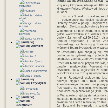
DRUGI CO DO WIELKOŚCI KIRKUT 
Partycypacja
Przy ulicy Okopowej istnieje od 1806 r
mistyczna
kirkutem w Polsce. Większy od niego p
Pramatki
w Łodzi.
Religie rodzime
Już w XIX wieku przestrzegano 
Afryki
podzielonych na męskie i kobiece
i kobiety zmarłe w połogu. Dotychcza
Religie rodzime
Australii
zmarłych. Do dziś zachowało się blisko
W nekropolii tej pochowano m.in. taki
Wierzenia
pierwotne
getcie warszawskim inż. Adam Czern
Ludwik Zamenhoff (1859-1917), pisa
Święte kamienie
Samuel Orgelbrand (1810-68). Zn
Słonimskiego, symboliczny grób zamo
Animizm
twórczyni Teatru Żydowskiego w Warsz
Animizm
Na cmentarzu tym znajdują się rów
pochodzenia żydowskiego, poległyc
Animizm 2
cmentarza zajmują zbiorowe mogiły ofia
Animizm Tylora
Cmentarz Mariawicki przy ul. Wolskiej 
Animizm i manizm
parafiom mariawickim. Ponieważ w
(wywodzili się w większości ze środ
Dusza w animizmie
Współczesne nie różnią się od pomnik
Dusze i duchy
Przy ul. Redutowej usytuowany jest
początki sięgają 1890 roku. Zało
Fetyszyzm
Prawosławnego placyku z inicjatywy 
Pochowano na nim m.in. wybitnego or
Fetyszyzm
Ananiasza Zajączkowskiego (1903-197
Kult fetyszów
W Warszawie znajdują się także dwa c
kaukaski, położony przy ul. Młynarsk
zakupiła od luteran niewielką działkę.
Szamanizm
Jan Buczacki. Ze względu na szybkie