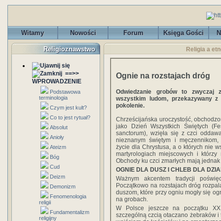
Witamy
Nowości
Forum
Księga Gości
N
Religioznawstwo
Religia a et
==>>
Ognie na rozstajach dróg
WPROWADZENIE
Odwiedzanie grobów to zwyczaj 
Podstawowa
terminologia
wszystkim ludom, przekazywany z 
pokolenie.
Czym jest kult?
Co to jest rytuał?
Chrześcijańska uroczystość, obchodzo
jako Dzień Wszystkich Świętych (F
Absolut
sanctorum), wzięła się z czci oddaw
Anioły
nieznanym świętym i męczennikom, kt
życie dla Chrystusa, a o których nie 
Ateizm
martyrologiach miejscowych i którzy
Bóg
Obchody ku czci zmarłych mają jednak t
Cud
OGNIE DLA DUSZ I CHLEB DLA DZ
Deizm
Ważnym akcentem tradycji poświę
Początkowo na rozstajach dróg rozpa
Demonizm
duszom, które przy ogniu mogły się ogr
Fenomenologia
na grobach.
religii
W Polsce jeszcze na początku XX 
Fundamentalizm
szczególną czcią otaczano żebraków i 
religijny