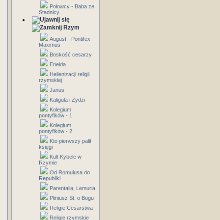
Połowcy - Baba ze
Stadnicy
Rzym
August - Pontifex
Maximus
Boskość cesarzy
Eneida
Hellenizacji religii
rzymskiej
Janus
Kaligula i Żydzi
Kolegium
pontyfików - 1
Kolegium
pontyfików - 2
Kto pierwszy palił
księgi
Kult Kybele w
Rzymie
Od Romulusa do
Republiki
Parentalia, Lemuria
Pliniusz St. o Bogu
Religie Cesarstwa
Religie rzymskie