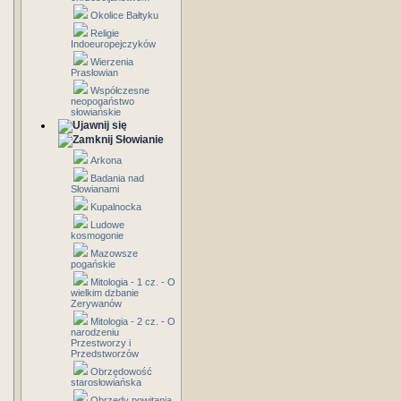
Okolice Bałtyku
Religie
Indoeuropejczyków
Wierzenia
Prasłowian
Współczesne
neopogaństwo
słowiańskie
Słowianie
Arkona
Badania nad
Słowianami
Kupalnocka
Ludowe
kosmogonie
Mazowsze
pogańskie
Mitologia - 1 cz. - O
wielkim dzbanie
Zerywanów
Mitologia - 2 cz. - O
narodzeniu
Przestworzy i
Przedstworzów
Obrzędowość
starosłowiańska
Obrzędy powitania