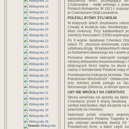
wydzielony teren, przylegający d
Bibliografia 15
Ciszkowskiej - matki jednego z pole
Bibliografia 16
Polskich Bohaterów. W 1921 r. rozpi
Bibliografia 17
je Cmentarzem Orląt Lwowskich.
POLEGLI, BYŚMY ŻYLI WOLNI
Bibliografia 18
W kolejnych latach zbudowano rotund
Bibliografia 19
Chwały w kształcie łuku triumfalnego 
Bibliografia 20
liberi vivamus). Przy katakumbach p
żołnierzy francuskich (1938) wspierają
Bibliografia 21
Po II wojnie światowej Cmentarz Orl
Bibliografia 22
latach 70. zburzono kolumnadę, czę
Bibliografia 23
asfaltową drogę. W katakumbach otwart
za fundament stawianego we Lwowie p
Bibliografia 24
Ponowne otwarcie nekropolii nastąpi
Bibliografia 25
Ukrainy Aleksandra Kwaśniewskiego i Wi
Bibliografia 26
dotyczących treści napisu na płycie
napisy o bohaterstwie Polaków mają ch
Bibliografia 27
Przedwojenna inskrypcja brzmiała: "
Bibliografia 28
Południowo-Wschodnich". Ostatecznie
Bibliografia 29
leży żołnierz polski poległy za Oj
Nieznanego Żołnierza, w którym spoczę
Bibliografia 30
LWY NIE WRÓCIŁY NA CMENTARZ
Bibliografia 31
Strona ukraińska nie godziła się takż
Bibliografia 32
Cmentarzu przed II wojną światową. S
Bibliografia 33
symbol zwycięstwa, stąd niezgoda na 
powróciły na cmentarz.
Bibliografia 34
Natomiast polski cmentarz wojenn
Bibliografia 35
zamordowanych Polaków. Tragedia w H
Bibliografia 36
gdy oddziały ukraińskiej dywizji SS 
Bibliografia
Powstańczej Armii, a także część lu