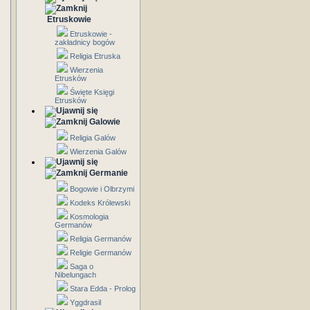
Etruskowie
Etruskowie -
zakładnicy bogów
Religia Etruska
Wierzenia
Etrusków
Święte Księgi
Etrusków
Galowie
Religia Galów
Wierzenia Galów
Germanie
Bogowie i Olbrzymi
Kodeks Królewski
Kosmologia
Germanów
Religia Germanów
Religie Germanów
Saga o
Nibelungach
Stara Edda - Prolog
Yggdrasil