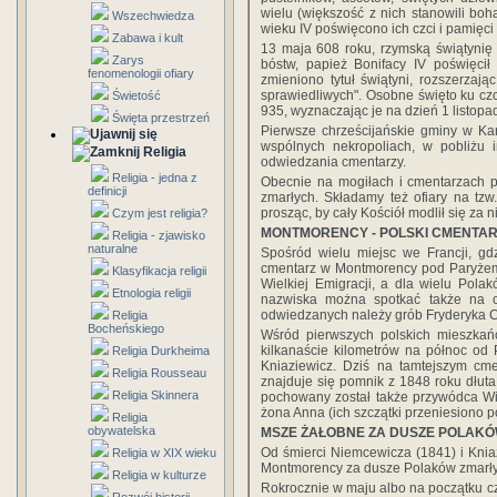
wielu (większość z nich stanowili boh
Wszechwiedza
wieku IV poświęcono ich czci i pamięci
Zabawa i kult
13 maja 608 roku, rzymską świątynię
Zarys
bóstw, papież Bonifacy IV poświęci
fenomenologii ofiary
zmieniono tytuł świątyni, rozszerzają
sprawiedliwych". Osobne święto ku czc
Świetość
935, wyznaczając je na dzień 1 listopa
Święta przestrzeń
Pierwsze chrześcijańskie gminy w Ka
wspólnych nekropoliach, w pobliżu
Religia
odwiedzania cmentarzy.
Religia - jedna z
Obecnie na mogiłach i cmentarzach p
definicji
zmarłych. Składamy też ofiary na tzw
prosząc, by cały Kościół modlił się za n
Czym jest religia?
MONTMORENCY - POLSKI CMENTAR
Religia - zjawisko
naturalne
Spośród wielu miejsc we Francji, gdz
cmentarz w Montmorency pod Paryżem.
Klasyfikacja religii
Wielkiej Emigracji, a dla wielu Pola
Etnologia religii
nazwiska można spotkać także na c
odwiedzanych należy grób Fryderyka 
Religia
Bocheńskiego
Wśród pierwszych polskich mieszkań
kilkanaście kilometrów na północ od 
Religia Durkheima
Kniaziewicz. Dziś na tamtejszym cm
Religia Rousseau
znajduje się pomnik z 1848 roku dłu
Religia Skinnera
pochowany został także przywódca Wiel
żona Anna (ich szczątki przeniesiono 
Religia
obywatelska
MSZE ŻAŁOBNE ZA DUSZE POLAK
Od śmierci Niemcewicza (1841) i Knia
Religia w XIX wieku
Montmorency za dusze Polaków zmarły
Religia w kulturze
Rokrocznie w maju albo na początku c