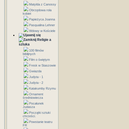
Matylda z Canossy
Obrzędowa rola
kobiet
Papieżyca Joanna
Pasqualina Lehner
Wdowy w Kościele
Religie a
sztuka
100 filmów
biblijnych
Film o świętym
Fresk w Staszowie
Gwiazda
Judyta - 1
Judyta - 2
Katakumby Rzymu
Ornament
średniowiecza
Pocałunek
Judasza
Początki sztuki
chrześci.
Powstanie teatru
FR