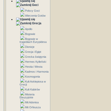
Goci
Polscy Goci
Wierzenia Gotów
Grecja
Apollo
Bogowie
Bogowie w
tragediach Eurypidesa
Dionizje
Grecja i Egipt
Grecka świątynia
Hermes Kylleński
Hestia i Westa
Kadmos i Harmonia
Kosmogonia
Kult Asklepiosa w
Grecji
Kult Kabirów
Misteria
Eleuzyjskie
Mit Adonisa
Mit Orfeusza