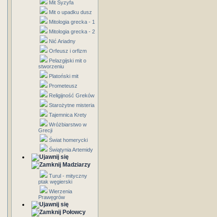
Mit Syzyfa
Mit o upadku dusz
Mitologia grecka - 1
Mitologia grecka - 2
Nić Ariadny
Orfeusz i orfizm
Pelazgijski mit o
stworzeniu
Platoński mit
Prometeusz
Religijność Greków
Starożytne misteria
Tajemnica Krety
Wróżbiarstwo w
Grecji
Świat homerycki
Świątynia Artemidy
Madziarzy
Turul - mityczny
ptak węgierski
Wierzenia
Prawęgrów
Połowcy