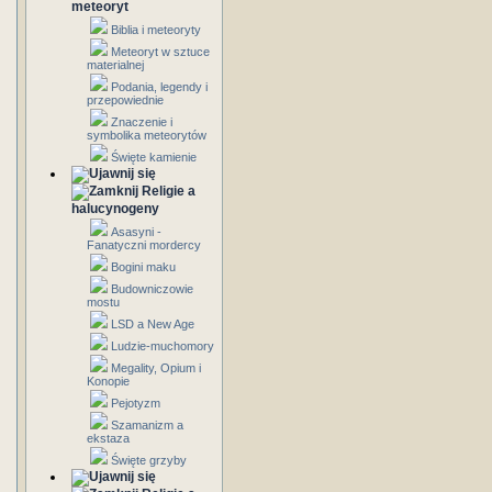
meteoryt
Biblia i meteoryty
Meteoryt w sztuce
materialnej
Podania, legendy i
przepowiednie
Znaczenie i
symbolika meteorytów
Święte kamienie
Religie a
halucynogeny
Asasyni -
Fanatyczni mordercy
Bogini maku
Budowniczowie
mostu
LSD a New Age
Ludzie-muchomory
Megality, Opium i
Konopie
Pejotyzm
Szamanizm a
ekstaza
Święte grzyby