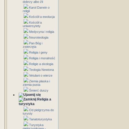
dobrzy albo źli
Karol Darwin o
religii
Kościół a ewolucja
Kościół a
uniwersytety
Medycyna i religia
Neuroteologia
Pan Bóg i
zwierzęta
Religia i geny
Religia i moralność
Religie a ekologia
Teologia Newtona
Vetulani o wierze
Ziemia płaska i
ziemia pusta
Śmierć duszy
Religia a
turystyka
Od pielgrzyma do
turysty
Tanatoturystyka
Turystyka
pielgrzymkowa -