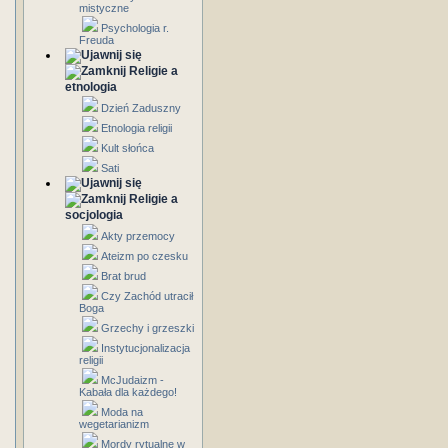
mistyczne
Psychologia r.
Freuda
Religie a
etnologia
Dzień Zaduszny
Etnologia religii
Kult słońca
Sati
Religie a
socjologia
Akty przemocy
Ateizm po czesku
Brat brud
Czy Zachód utracił
Boga
Grzechy i grzeszki
Instytucjonalizacja
religii
McJudaizm -
Kabała dla każdego!
Moda na
wegetarianizm
Mordy rytualne w