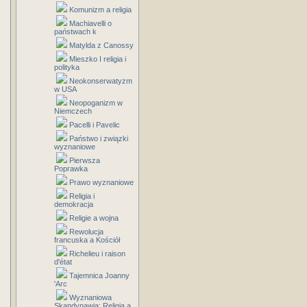
Komunizm a religia
Machiavelli o
państwach k
Matylda z Canossy
Mieszko I religia i
polityka
Neokonserwatyzm
w USA
Neopoganizm w
Niemczech
Pacelli i Pavelic
Państwo i związki
wyznaniowe
Pierwsza
Poprawka
Prawo wyznaniowe
Religia i
demokracja
Religie a wojna
Rewolucja
francuska a Kościół
Richelieu i raison
d'état
Tajemnica Joanny
'Arc
Wyznaniowa
Skandynawia: Religia a