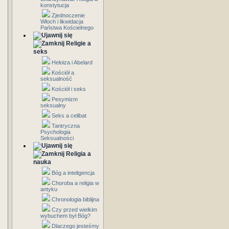
konstytucja
Zjednoczenie
Włoch i likwidacja
Państwa Kościelnego
Religie a
seks
Heloiza i Abelard
Kościół a
seksualność
Kościół i seks
Pesymizm
seksualny
Seks a celibat
Tantryczna
Psychologia
Seksualności
Religia a
nauka
Bóg a inteligencja
Choroba a religia w
antyku
Chronologia biblijna
Czy przed wielkim
wybuchem był Bóg?
Dlaczego jesteśmy