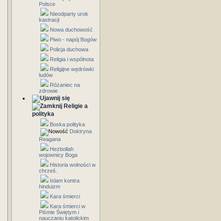
Polsce
Nieodparty urok
kastracji
Nowa duchowość
Piwo - napój Bogów
Policja duchowa
Religia i wspólnota
Religijne wędrówki
ludów
Różaniec na
zdrowie
Religie a
polityka
Boska polityka
Doktryna
Reagana
Hezbollah
wojownicy Boga
Historia wolności w
chrześ.
Islam kontra
hinduizm
Kara śmierci
Kara śmierci w
Piśmie Świętym i
nauczaniu katolickim