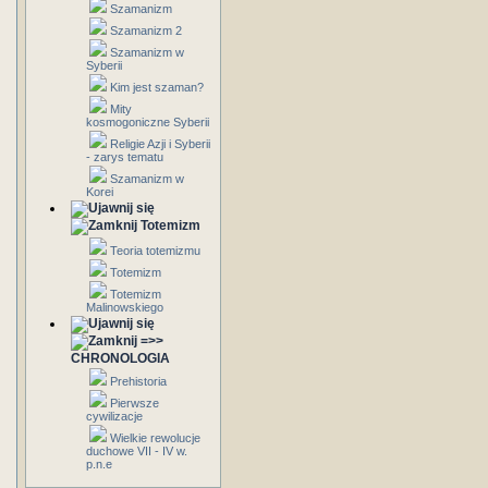
Szamanizm
Szamanizm 2
Szamanizm w
Syberii
Kim jest szaman?
Mity
kosmogoniczne Syberii
Religie Azji i Syberii
- zarys tematu
Szamanizm w
Korei
Totemizm
Teoria totemizmu
Totemizm
Totemizm
Malinowskiego
=>>
CHRONOLOGIA
Prehistoria
Pierwsze
cywilizacje
Wielkie rewolucje
duchowe VII - IV w.
p.n.e