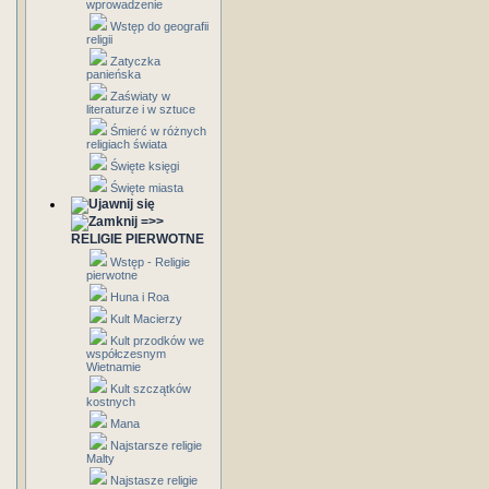
wprowadzenie
Wstęp do geografii
religii
Zatyczka
panieńska
Zaświaty w
literaturze i w sztuce
Śmierć w różnych
religiach świata
Święte księgi
Święte miasta
=>>
RELIGIE PIERWOTNE
Wstęp - Religie
pierwotne
Huna i Roa
Kult Macierzy
Kult przodków we
współczesnym
Wietnamie
Kult szczątków
kostnych
Mana
Najstarsze religie
Malty
Najstasze religie