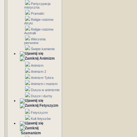
Partycypacja
mistyczna
Pramatki
Religie rodzime
Afryki
Religie rodzime
Australii
Wierzenia
pierwotne
Święte kamienie
Animizm
Animizm
Animizm 2
Animizm Tylora
Animizm i manizm
Dusza w animizmie
Dusze i duchy
Fetyszyzm
Fetyszyzm
Kult fetyszów
Szamanizm