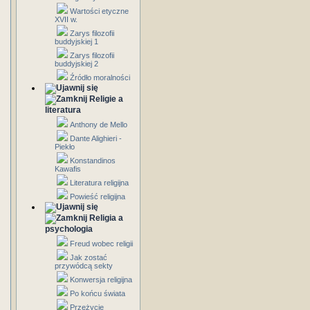
Wartości etyczne
XVII w.
Zarys filozofii
buddyjskiej 1
Zarys filozofii
buddyjskiej 2
Źródło moralności
Religie a
literatura
Anthony de Mello
Dante Alighieri -
Piekło
Konstandinos
Kawafis
Literatura religijna
Powieść religijna
Religia a
psychologia
Freud wobec religii
Jak zostać
przywódcą sekty
Konwersja religijna
Po końcu świata
Przeżycie