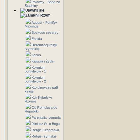
Połowcy - Baba ze
Stadnicy
Rzym
August - Pontifex
Maximus
Boskość cesarzy
Eneida
Hellenizacji religii
rzymskiej
Janus
Kaligula i Żydzi
Kolegium
pontyfików - 1
Kolegium
pontyfików - 2
Kto pierwszy palił
księgi
Kult Kybele w
Rzymie
Od Romulusa do
Republiki
Parentalia, Lemuria
Pliniusz St. o Bogu
Religie Cesarstwa
Religie rzymskie