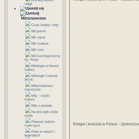
Rozwój historii
religii
Mitoznawstwo
Czas święty i mity
Mit grecki
Mit i epos
Mit i kultura
Mit i sen
Mit kosmogoniczny
Ks. Rodz.
Mitologia w historii
kultury
Mitologie Czarnej
Afryki
Mitoznawstwo
starożytne
Mity - część
kultury
Mity o potopie
Na początku była
woda
Potwory ludzko-
Religie i kościoły w Polsce - Zjednocz
zwierzęce
Ptaki w mitach i
legendach