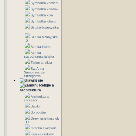
Symbolika kamieni
Symbolika kolorów
Symbolika koła
Symbolika lotosu
Sztuka bizantyjska
- 1
Sztuka bizanyjska
- 2
Sztuka islamu
Sztuka
starochrześcijańska
Tańce a religia
Św. Anna
Samotrzeć ze
Strzegomia
Religie a
architektura
Architektura
chrześci.
Babilon
Borobudur
Drewniane kościoły
- PL
Grecka świątynia
Kaliska cerkiew