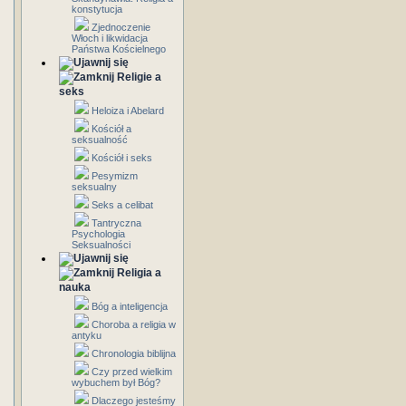
konstytucja
Zjednoczenie
Włoch i likwidacja
Państwa Kościelnego
Religie a
seks
Heloiza i Abelard
Kościół a
seksualność
Kościół i seks
Pesymizm
seksualny
Seks a celibat
Tantryczna
Psychologia
Seksualności
Religia a
nauka
Bóg a inteligencja
Choroba a religia w
antyku
Chronologia biblijna
Czy przed wielkim
wybuchem był Bóg?
Dlaczego jesteśmy