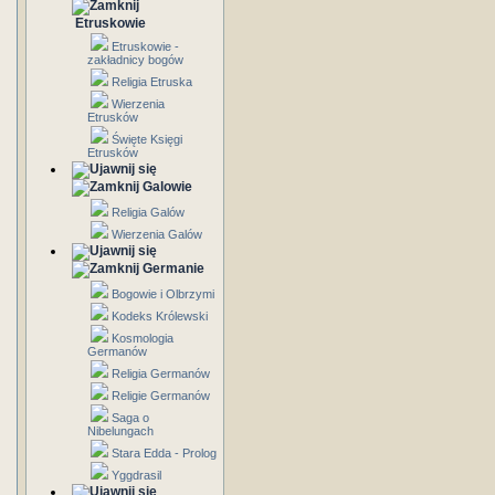
Etruskowie
Etruskowie -
zakładnicy bogów
Religia Etruska
Wierzenia
Etrusków
Święte Księgi
Etrusków
Galowie
Religia Galów
Wierzenia Galów
Germanie
Bogowie i Olbrzymi
Kodeks Królewski
Kosmologia
Germanów
Religia Germanów
Religie Germanów
Saga o
Nibelungach
Stara Edda - Prolog
Yggdrasil