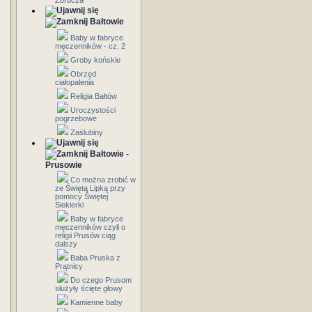
Zbrucza
Bałtowie
Baby w fabryce
męczenników - cz. 2
Groby końskie
Obrzęd
ciałopalenia
Religia Bałtów
Uroczystości
pogrzebowe
Zaślubiny
Bałtowie -
Prusowie
Co można zrobić w
ze Świętą Lipką przy
pomocy Świętej
Siekierki
Baby w fabryce
męczenników czyli o
religii Prusów ciąg
dalszy
Baba Pruska z
Prątnicy
Do czego Prusom
służyły ścięte głowy
Kamienne baby