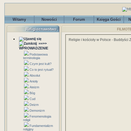
Witamy
Nowości
Forum
Księga Gości
N
Religioznawstwo
FILMOTEK
Religie i kościoły w Polsce - Buddyści
==>>
WPROWADZENIE
Podstawowa
terminologia
Czym jest kult?
Co to jest rytuał?
Absolut
Anioły
Ateizm
Bóg
Cud
Deizm
Demonizm
Fenomenologia
religii
Fundamentalizm
religijny