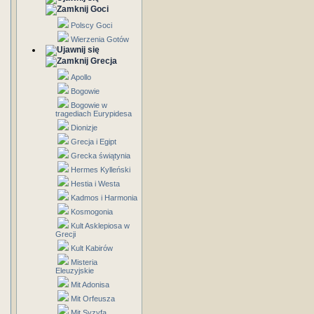
Goci
Polscy Goci
Wierzenia Gotów
Grecja
Apollo
Bogowie
Bogowie w
tragediach Eurypidesa
Dionizje
Grecja i Egipt
Grecka świątynia
Hermes Kylleński
Hestia i Westa
Kadmos i Harmonia
Kosmogonia
Kult Asklepiosa w
Grecji
Kult Kabirów
Misteria
Eleuzyjskie
Mit Adonisa
Mit Orfeusza
Mit Syzyfa