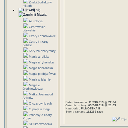
Znaki Zodiaku w
mitach
Magia
Astrologia
Czarownice
Litewskie
Czary i czarownice
Czary i czarty
polskie
Kary za czarymary
Magia a religia
Magia afrykańska
Magia babilońska
Magia podbija świat
Magia w islamie
Magia w
średniowieczu
Matka Joanna od
Aniołów
Data utworzenia:
11/03/2013 @ 22:04
O czarownicach
Ostatnie zmiany:
09/04/2018 @ 21:05
Kategoria :
FILMOTEKA II
O pojęciu magii
Strona czytana
112235 razy
Procesy o czary -
Prusy
Sztuka wróżenia