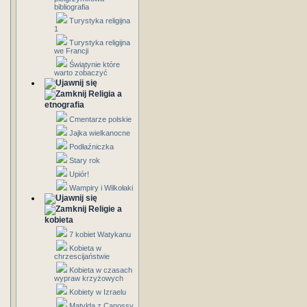
bibliografia
Turystyka religijna
1
Turystyka religijna
we Francji
Świątynie które
warto zobaczyć
Religia a
etnografia
Cmentarze polskie
Jajka wielkanocne
Podłaźniczka
Stary rok
Upiór!
Wampiry i Wilkołaki
Religie a
kobieta
7 kobiet Watykanu
Kobieta w
chrzescijaństwie
Kobieta w czasach
wypraw krzyżowych
Kobiety w Izraelu
Matylda z Canossy