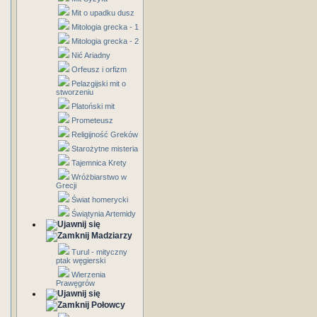
Mit o upadku dusz
Mitologia grecka - 1
Mitologia grecka - 2
Nić Ariadny
Orfeusz i orfizm
Pelazgijski mit o
stworzeniu
Platoński mit
Prometeusz
Religijność Greków
Starożytne misteria
Tajemnica Krety
Wróżbiarstwo w
Grecji
Świat homerycki
Świątynia Artemidy
Madziarzy
Turul - mityczny
ptak węgierski
Wierzenia
Prawęgrów
Połowcy