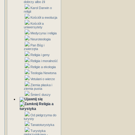
dobrzy albo źli
Karol Darwin o
religii
Kościół a ewolucja
Kościół a
uniwersytety
Medycyna i religia
Neuroteologia
Pan Bóg i
zwierzęta
Religia i geny
Religia i moralność
Religie a ekologia
Teologia Newtona
Vetulani o wierze
Ziemia płaska i
ziemia pusta
Śmierć duszy
Religia a
turystyka
Od pielgrzyma do
turysty
Tanatoturystyka
Turystyka
pielgrzymkowa -