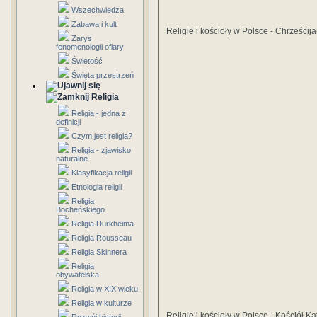
Wszechwiedza
Zabawa i kult
Religie i kościoły w Polsce - Chrześci
Zarys
fenomenologii ofiary
Świetość
Święta przestrzeń
Religia
Religia - jedna z
definicji
Czym jest religia?
Religia - zjawisko
naturalne
Klasyfikacja religii
Etnologia religii
Religia
Bocheńskiego
Religia Durkheima
Religia Rousseau
Religia Skinnera
Religia
obywatelska
Religia w XIX wieku
Religia w kulturze
Religie i kościoły w Polsce - Kościół Ka