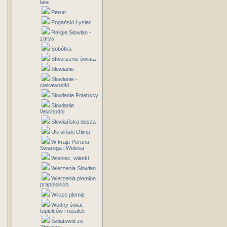
lata
Perun
Pogański Łysiec
Religie Słowian -
zarys
Sobótka
Stworzenie świata
Słowianie
Słowianie -
ciekawostki
Słowianie Połabscy
Słowianie
Wschodni
Słowiańska dusza
Ukraiński Olimp
W kraju Peruna,
Swaroga i Welesa
Wieniec, wianki
Wierzenia Słowian
Wierzenia plemion
prapolskich
Wilcze plemię
Wodny świat
topielców i rusałek
Światowid ze