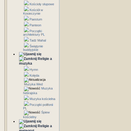
Kościoły słupowe
Kościół w
Kosieczynie
Paestum
Panteon
Początki
architektury PL
Tadż Mahal
Świątynie
buddyjskie
Religie a
muzyka
Hymn
Kolęda
Muzyka Wed
Muzyka
hebrajska
Muzyka kościelna
Początki polifonii
PL
Śpiew
kościelny
Religie a
meteoryt