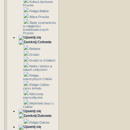
Kultura duchowa
Prusów
Religia Bałtów
Wiara Prusów
Ślady szamanizmu
w religijności
średniowiecznych
Prusów
Celtowie
Beltaine
Druidzi
Druidzi w źródłach
Niebo i słońce w
mitach celtyckich
Religia
starożytnych Celtów
Religie Celtów -
zarys tematu
Wierzenia
staroceltyckie
Wędrówki dusz u
Celtów
Dakowie
Religia Daków