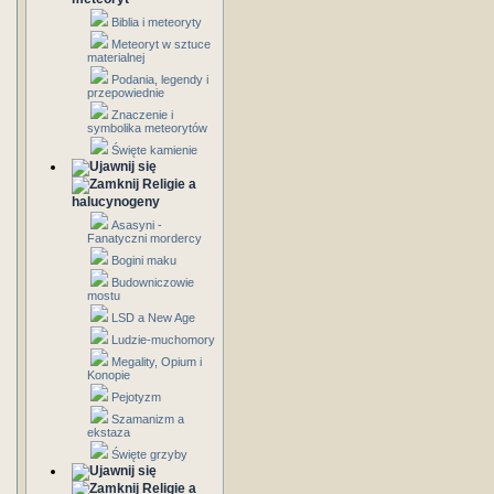
Biblia i meteoryty
Meteoryt w sztuce
materialnej
Podania, legendy i
przepowiednie
Znaczenie i
symbolika meteorytów
Święte kamienie
Religie a
halucynogeny
Asasyni -
Fanatyczni mordercy
Bogini maku
Budowniczowie
mostu
LSD a New Age
Ludzie-muchomory
Megality, Opium i
Konopie
Pejotyzm
Szamanizm a
ekstaza
Święte grzyby
Religie a