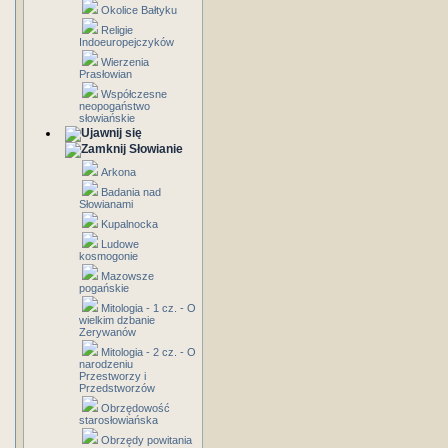
Okolice Bałtyku
Religie
Indoeuropejczyków
Wierzenia
Prasłowian
Współczesne
neopogaństwo
słowiańskie
Słowianie
Arkona
Badania nad
Słowianami
Kupalnocka
Ludowe
kosmogonie
Mazowsze
pogańskie
Mitologia - 1 cz. - O
wielkim dzbanie
Zerywanów
Mitologia - 2 cz. - O
narodzeniu
Przestworzy i
Przedstworzów
Obrzędowość
starosłowiańska
Obrzędy powitania