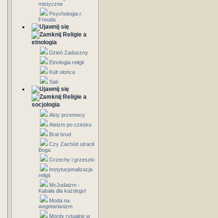
mistyczne
Psychologia r.
Freuda
Religie a
etnologia
Dzień Zaduszny
Etnologia religii
Kult słońca
Sati
Religie a
socjologia
Akty przemocy
Ateizm po czesku
Brat brud
Czy Zachód utracił
Boga
Grzechy i grzeszki
Instytucjonalizacja
religii
McJudaizm -
Kabała dla każdego!
Moda na
wegetarianizm
Mordy rytualne w