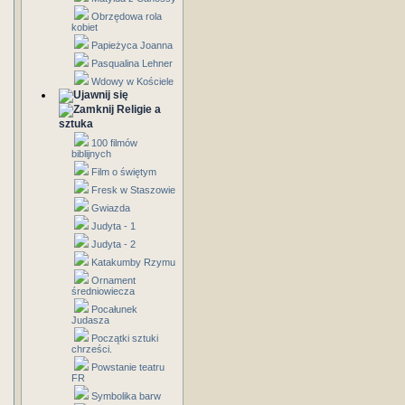
Obrzędowa rola
kobiet
Papieżyca Joanna
Pasqualina Lehner
Wdowy w Kościele
Religie a
sztuka
100 filmów
biblijnych
Film o świętym
Fresk w Staszowie
Gwiazda
Judyta - 1
Judyta - 2
Katakumby Rzymu
Ornament
średniowiecza
Pocałunek
Judasza
Początki sztuki
chrześci.
Powstanie teatru
FR
Symbolika barw