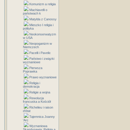
Komunizm a religia
Machiavelli o
państwach k
Matylda z Canossy
Mieszko I religia i
polityka
Neokonserwatyzm
w USA
Neopoganizm w
Niemczech
Pacelli i Pavelic
Państwo i związki
wyznaniowe
Pierwsza
Poprawka
Prawo wyznaniowe
Religia i
demokracja
Religie a wojna
Rewolucja
francuska a Kościół
Richelieu i raison
d'état
Tajemnica Joanny
'Arc
Wyznaniowa
Skandynawia: Religia a