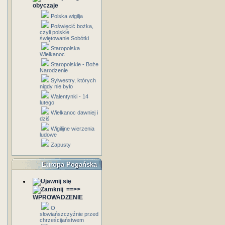
obyczaje
Polska wigilja
Poświęcić bożka,
czyli polskie
świętowanie Sobótki
Staropolska
Wielkanoc
Staropolskie - Boże
Narodzenie
Sylwestry, których
nigdy nie było
Walentynki - 14
lutego
Wielkanoc dawniej i
dziś
Wigilijne wierzenia
ludowe
Zapusty
Europa Pogańska
==>>
WPROWADZENIE
O
słowiańszczyźnie przed
chrześcijaństwem