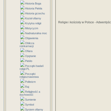
Historia Boga
Historia Piekła
Historia grzechu
Kozioł ofiarny
Religie i kościoły w Polsce - Adwenty
Krytyka religii
Mistycyzm
Nadnaturalna moc
Objawienia
Oblicza
reinkarnacji
Ofiara
Opętanie
Piekło
Początki badań
religii PL
Początki
religioznawstwa
Politeizm
Raj
Religijność a
duchowość
Sumienie
Symbol
System ofiarny