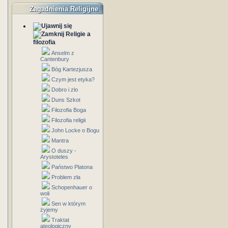
Zagadnienia Religijne
Religie a
filozofia
Anselm z
Cantenbury
Bóg Kartezjusza
Czym jest etyka?
Dobro i zlo
Duns Szkot
Filozofia Boga
Filozofia religii
John Locke o Bogu
Mantra
O duszy -
Arystoteles
Państwo Platona
Problem zła
Schopenhauer o
woli
Sen w którym
żyjemy
Traktat
ateologiczny