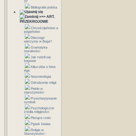
37
Bibliografia polska
=>> ART.
PRZEKROJOWE
Chrześcijaństwo a
pogaństwo
Dlaczego
wierzymy w Boga?
Gramatyka
moralności
Jak rodzili się
bogowie
Kilka słów o New
Age
Neuroteologia
Odrodzenie religii
Piekło w
starożytności
Przechwytywanie
symboli
Psychologiczne
źródła religijności
Płonące rzeki
Pępek świata
Religie w
Starożytności -