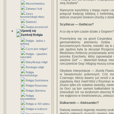
zwą Scytami”.
Wszechwiedza
Zabawa i kult
Nareszcie wyszliśmy z kręgu nazw i poj
połączył tradycję biblijną z helleńs
Zarys
fenomenologii ofiary
dobrze znanymi Grekom choćby z dzieł
Świetość
Scythicus — Gothicus?
Święta przestrzeń
A co się w tym czasie działo z Gogiem?
Religia
Przenieśmy się na grunt Cesarstwa
Religia - jedna z
germańskiemu plemieniu Gotów, 
definicji
koczowniczych Hunów, osiedlić się w 
Czym jest religia?
jak zgubna była ta decyzja! Rozgorz
Mediolanu Ambroży przepowiada armii c
Religia - zjawisko
proroka Ezechiela, który zapowiadał
naturalne
właśnie Got" — stwierdził biskup medi
Klasyfikacja religii
rzeczywiście Gog i Magog muszą ozna
Etnologia religii
Obydwie interpretacje — Józefa Flawi
Religia
w świadomości potomnych. Cóż mog
Bocheńskiego
Czarnego, którzy dawno już zeszli z 
Religia Durkheima
zapytamy. Ależ mieli! Któż z Rzymian 
Znano tylko ich ostatnie siedziby, ist
Religia Rousseau
że Goci są tym samym bałkańskim lud
Religia Skinnera
(mieszkali oni na terytorium obecnej
nie wątpiono w średniowieczu, zwłaszc
Religia
obywatelska
Dulkarnein — Aleksander?
Religia w XIX wieku
Religia w kulturze
Dalszej ewolucji legendy musimy szu
dwóch ustępach (surach) zawiera int