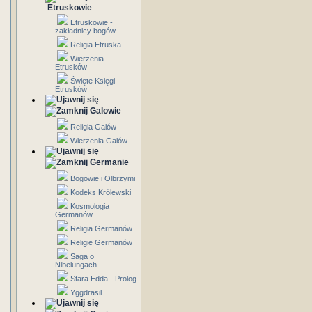
Etruskowie
Etruskowie -
zakładnicy bogów
Religia Etruska
Wierzenia
Etrusków
Święte Księgi
Etrusków
Galowie
Religia Galów
Wierzenia Galów
Germanie
Bogowie i Olbrzymi
Kodeks Królewski
Kosmologia
Germanów
Religia Germanów
Religie Germanów
Saga o
Nibelungach
Stara Edda - Prolog
Yggdrasil