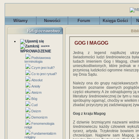
Witamy
Nowości
Forum
Księga Gości
N
Religioznawstwo
Bibl
GOG I MAGOG
==>>
WPROWADZENIE
Jedną z legend najdłużej utrz
świadomości ludzi średniowiecza była
Podstawowa
ludach imieniem Gog i Magog, chwi
terminologia
unieszkodliwionych, które jednak w 
Czym jest kult?
przyniosą ludzkości ogromne nieszczęś
Co to jest rytuał?
się Dnia Sądu.
Absolut
Należy ona do grupy najciekawszych 
Anioły
bowiem poznanie dawnych poglądów 
części ekumeny. A że odnajdujemy ją 
Ateizm
literatury średniowiecznej (w tym u na
Bóg
spróbujmy ogarnąć, choćby w wielkim s
zbadać przyczyny jej zadziwiającej żyw
Cud
Deizm
Gog z kraju Magog
Demonizm
Z dziwnie brzmiącymi nazwami widnie
Fenomenologia
średniowieczu każdy człowiek wykszta
religii
rycerz, artysta. Trzykrotnie bowiem 
Fundamentalizm
chrześcijan. Najpierw sam Magog, j
religijny