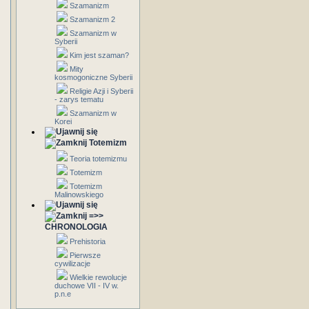
Szamanizm
Szamanizm 2
Szamanizm w
Syberii
Kim jest szaman?
Mity
kosmogoniczne Syberii
Religie Azji i Syberii
- zarys tematu
Szamanizm w
Korei
Totemizm
Teoria totemizmu
Totemizm
Totemizm
Malinowskiego
=>>
CHRONOLOGIA
Prehistoria
Pierwsze
cywilizacje
Wielkie rewolucje
duchowe VII - IV w.
p.n.e