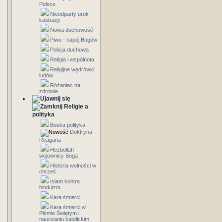
Polsce
Nieodparty urok
kastracji
Nowa duchowość
Piwo - napój Bogów
Policja duchowa
Religia i wspólnota
Religijne wędrówki
ludów
Różaniec na
zdrowie
Religie a
polityka
Boska polityka
Doktryna
Reagana
Hezbollah
wojownicy Boga
Historia wolności w
chrześ.
Islam kontra
hinduizm
Kara śmierci
Kara śmierci w
Piśmie Świętym i
nauczaniu katolickim