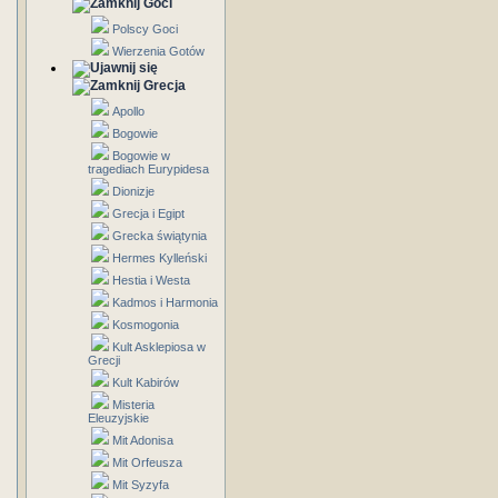
Goci
Polscy Goci
Wierzenia Gotów
Grecja
Apollo
Bogowie
Bogowie w
tragediach Eurypidesa
Dionizje
Grecja i Egipt
Grecka świątynia
Hermes Kylleński
Hestia i Westa
Kadmos i Harmonia
Kosmogonia
Kult Asklepiosa w
Grecji
Kult Kabirów
Misteria
Eleuzyjskie
Mit Adonisa
Mit Orfeusza
Mit Syzyfa