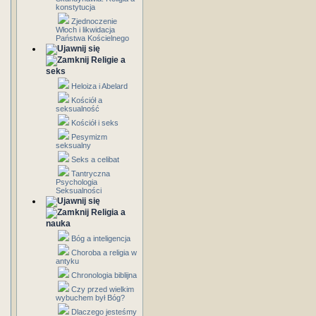
konstytucja
Zjednoczenie
Włoch i likwidacja
Państwa Kościelnego
Religie a
seks
Heloiza i Abelard
Kościół a
seksualność
Kościół i seks
Pesymizm
seksualny
Seks a celibat
Tantryczna
Psychologia
Seksualności
Religia a
nauka
Bóg a inteligencja
Choroba a religia w
antyku
Chronologia biblijna
Czy przed wielkim
wybuchem był Bóg?
Dlaczego jesteśmy