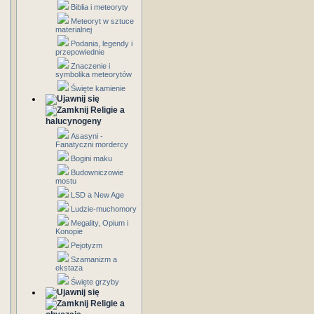
Biblia i meteoryty
Meteoryt w sztuce
materialnej
Podania, legendy i
przepowiednie
Znaczenie i
symbolika meteorytów
Święte kamienie
Religie a
halucynogeny
Asasyni -
Fanatyczni mordercy
Bogini maku
Budowniczowie
mostu
LSD a New Age
Ludzie-muchomory
Megality, Opium i
Konopie
Pejotyzm
Szamanizm a
ekstaza
Święte grzyby
Religie a