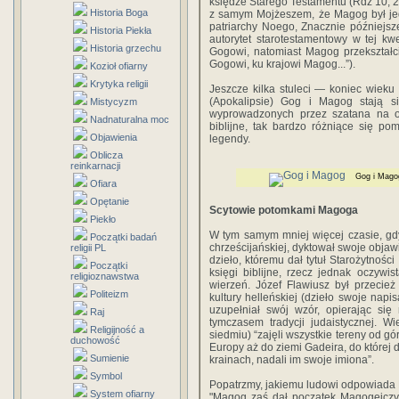
księdze Starego Testamentu (Rdz 10, 2)
Historia Boga
z samym Mojżeszem, że Magog był jed
patriarchy Noego, Znacznie późniejsz
Historia Piekła
autorytet starotestamentowy w tej kw
Historia grzechu
Gogowi, natomiast Magog przekształci
Gogowi, ku krajowi Magog...”).
Kozioł ofiarny
Krytyka religii
Jeszcze kilka stuleci — koniec wieku
(Apokalipsie) Gog i Magog stają s
Mistycyzm
wyprowadzonych przez szatana na os
Nadnaturalna moc
biblijne, tak bardzo różniące się p
Objawienia
legendy.
Oblicza
reinkarnacji
Gog i Mago
Ofiara
Opętanie
Scytowie potomkami Magoga
Piekło
W tym samym mniej więcej czasie, gd
Początki badań
chrześcijańskiej, dyktował swoje objaw
religii PL
dzieło, któremu dał tytuł Starożytnośc
Początki
księgi biblijne, rzecz jednak oczywi
religioznawstwa
wierzeń. Józef Flawiusz był przecie
Politeizm
kultury helleńskiej (dzieło swoje napi
uzupełniał swój wzór, opierając się 
Raj
tymczasem tradycji judaistycznej. Wi
Religijność a
siedmiu) “zajęli wszystkie tereny od gó
duchowość
Europy aż do ziemi Gadeira, do której do
Sumienie
krainach, nadali im swoje imiona”.
Symbol
Popatrzmy, jakiemu ludowi odpowiada
System ofiarny
"Magog zaś dał początek Magogejczy