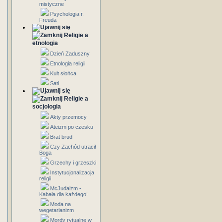
mistyczne
Psychologia r.
Freuda
Religie a
etnologia
Dzień Zaduszny
Etnologia religii
Kult słońca
Sati
Religie a
socjologia
Akty przemocy
Ateizm po czesku
Brat brud
Czy Zachód utracił
Boga
Grzechy i grzeszki
Instytucjonalizacja
religii
McJudaizm -
Kabała dla każdego!
Moda na
wegetarianizm
Mordy rytualne w