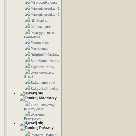
Mit o upadku dusz
Mitologia grecka - 1
Mitologia grecka - 2
Nić Ariadny
Orfeusz i orfizm
Pelazgijski mit o
stworzeniu
Platoński mit
Prometeusz
Religijność Greków
Starożytne misteria
Tajemnica Krety
Wróżbiarstwo w
Grecji
Świat homerycki
Świątynia Artemidy
Madziarzy
Turul - mityczny
ptak węgierski
Wierzenia
Prawęgrów
Połowcy
Połowcy - Baba ze