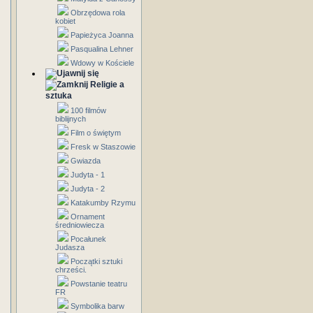
Obrzędowa rola
kobiet
Papieżyca Joanna
Pasqualina Lehner
Wdowy w Kościele
Religie a
sztuka
100 filmów
biblijnych
Film o świętym
Fresk w Staszowie
Gwiazda
Judyta - 1
Judyta - 2
Katakumby Rzymu
Ornament
średniowiecza
Pocałunek
Judasza
Początki sztuki
chrześci.
Powstanie teatru
FR
Symbolika barw