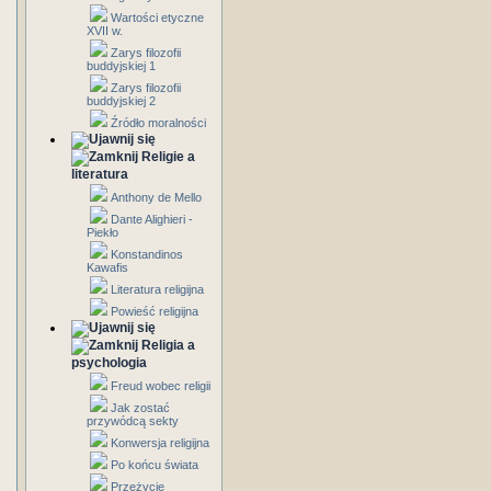
Wartości etyczne
XVII w.
Zarys filozofii
buddyjskiej 1
Zarys filozofii
buddyjskiej 2
Źródło moralności
Religie a
literatura
Anthony de Mello
Dante Alighieri -
Piekło
Konstandinos
Kawafis
Literatura religijna
Powieść religijna
Religia a
psychologia
Freud wobec religii
Jak zostać
przywódcą sekty
Konwersja religijna
Po końcu świata
Przeżycie