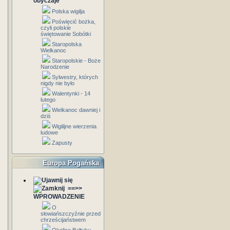
obyczaje
Polska wigilja
Poświęcić bożka,
czyli polskie
świętowanie Sobótki
Staropolska
Wielkanoc
Staropolskie - Boże
Narodzenie
Sylwestry, których
nigdy nie było
Walentynki - 14
lutego
Wielkanoc dawniej i
dziś
Wigilijne wierzenia
ludowe
Zapusty
Europa Pogańska
==>>
WPROWADZENIE
O
słowiańszczyźnie przed
chrześcijaństwem