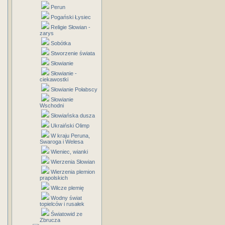
Perun
Pogański Łysiec
Religie Słowian -
zarys
Sobótka
Stworzenie świata
Słowianie
Słowianie -
ciekawostki
Słowianie Połabscy
Słowianie
Wschodni
Słowiańska dusza
Ukraiński Olimp
W kraju Peruna,
Swaroga i Welesa
Wieniec, wianki
Wierzenia Słowian
Wierzenia plemion
prapolskich
Wilcze plemię
Wodny świat
topielców i rusałek
Światowid ze
Zbrucza