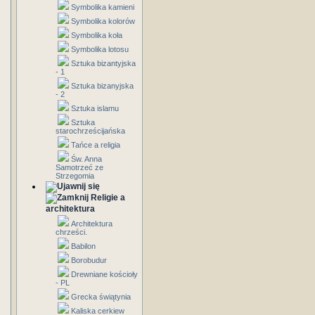
Symbolika kamieni
Symbolika kolorów
Symbolika koła
Symbolika lotosu
Sztuka bizantyjska
- 1
Sztuka bizanyjska
- 2
Sztuka islamu
Sztuka
starochrześcijańska
Tańce a religia
Św. Anna
Samotrzeć ze
Strzegomia
Religie a
architektura
Architektura
chrześci.
Babilon
Borobudur
Drewniane kościoły
- PL
Grecka świątynia
Kaliska cerkiew