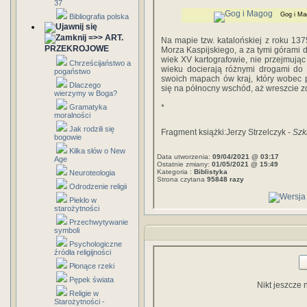
37
Gog i Ma
Bibliografia polska
=>> ART.
Na mapie tzw. katalońskiej z roku 13
PRZEKROJOWE
Morza Kaspijskiego, a za tymi górami d
wiek XV kartografowie, nie przejmując 
Chrześcijaństwo a
wieku docierają różnymi drogami do
pogaństwo
swoich mapach ów kraj, który wobec 
Dlaczego
się na północny wschód, aż wreszcie zd
wierzymy w Boga?
Gramatyka
*
moralności
Jak rodzili się
Fragment książki:Jerzy Strzelczyk -
Szk
bogowie
Kilka słów o New
Data utworzenia:
09/04/2021 @ 03:17
Age
Ostatnie zmiany:
01/05/2021 @ 15:49
Kategoria :
Biblistyka
Neuroteologia
Strona czytana
95848 razy
Odrodzenie religii
Piekło w
starożytności
Przechwytywanie
symboli
Psychologiczne
źródła religijności
Płonące rzeki
Pępek świata
Nikt jeszcze 
Religie w
Starożytności -