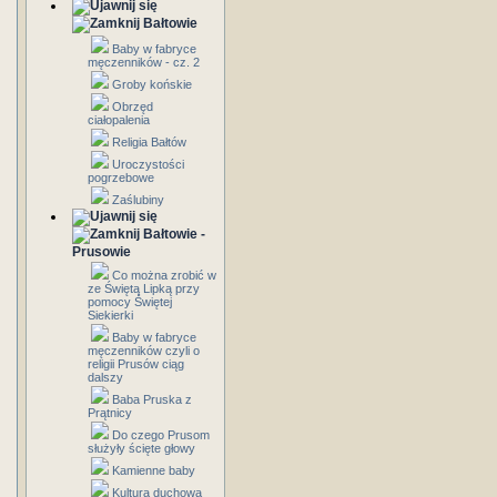
Bałtowie
Baby w fabryce
męczenników - cz. 2
Groby końskie
Obrzęd
ciałopalenia
Religia Bałtów
Uroczystości
pogrzebowe
Zaślubiny
Bałtowie -
Prusowie
Co można zrobić w
ze Świętą Lipką przy
pomocy Świętej
Siekierki
Baby w fabryce
męczenników czyli o
religii Prusów ciąg
dalszy
Baba Pruska z
Prątnicy
Do czego Prusom
służyły ścięte głowy
Kamienne baby
Kultura duchowa