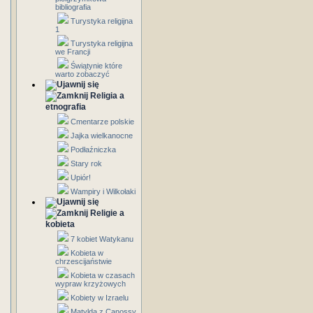
bibliografia
Turystyka religijna
1
Turystyka religijna
we Francji
Świątynie które
warto zobaczyć
Religia a
etnografia
Cmentarze polskie
Jajka wielkanocne
Podłaźniczka
Stary rok
Upiór!
Wampiry i Wilkołaki
Religie a
kobieta
7 kobiet Watykanu
Kobieta w
chrzescijaństwie
Kobieta w czasach
wypraw krzyżowych
Kobiety w Izraelu
Matylda z Canossy