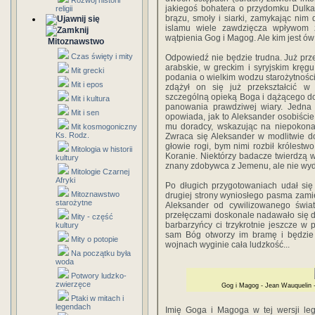
Rozwój historii
jakiegoś bohatera o przydomku Dulka
religii
brązu, smoły i siarki, zamykając nim 
islamu wiele zawdzięcza wpływom ż
wątpienia Gog i Magog. Ale kim jest ó
Mitoznawstwo
Czas święty i mity
Odpowiedź nie będzie trudna. Już prz
arabskie, w greckim i syryjskim kręgu
Mit grecki
podania o wielkim wodzu starożytnoś
Mit i epos
zdążył on się już przekształcić w
szczególną opieką Boga i dążącego do 
Mit i kultura
panowania prawdziwej wiary. Jedna
Mit i sen
opowiada, jak to Aleksander osobiście 
mu doradcy, wskazując na niepokonal
Mit kosmogoniczny
Ks. Rodz.
Zwraca się Aleksander w modlitwie d
głowie rogi, bym nimi rozbił królestw
Mitologia w historii
Koranie. Niektórzy badacze twierdzą wp
kultury
znany zdobywca z Jemenu, ale nie wydaj
Mitologie Czarnej
Afryki
Po długich przygotowaniach udał się
Mitoznawstwo
drugiej strony wyniosłego pasma zami
starożytne
Aleksander od cywilizowanego świat
przełęczami doskonale nadawało się do 
Mity - część
barbarzyńcy ci trzykrotnie jeszcze w 
kultury
sam Bóg otworzy im bramę i będzie t
Mity o potopie
wojnach wyginie cała ludzkość...
Na początku była
woda
Potwory ludzko-
zwierzęce
Gog i Magog - Jean Wauquelin 
Ptaki w mitach i
legendach
Imię Goga i Magoga w tej wersji leg