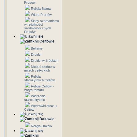
Prusów
Religia Bałtów
Wiara Prusów
Ślady szamanizmu
w religijności
średniowiecznych
Prusów
Celtowie
Beltaine
Druidzi
Druidzi w źródłach
Niebo i słońce w
mitach celtyckich
Religia
starożytnych Celtów
Religie Celtów -
zarys tematu
Wierzenia
staroceltyckie
Wędrówki dusz u
Celtów
Dakowie
Religia Daków