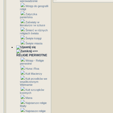
wprowadzenie
Wstęp do geografii
religii
Zatyczka
panieńska
Zaświaty w
literaturze i w sztuce
Śmierć w różnych
religiach świata
Święte księgi
Święte miasta
=>>
RELIGIE PIERWOTNE
Wstęp - Religie
pierwotne
Huna i Roa
Kult Macierzy
Kult przodków we
współczesnym
Wietnamie
Kult szczątków
kostnych
Mana
Najstarsze religie
Malty
Najstasze religie