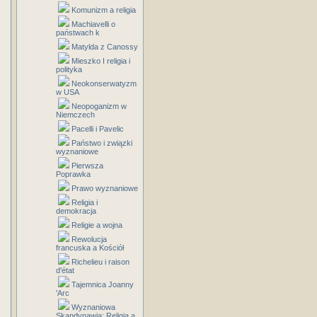
Komunizm a religia
Machiavelli o
państwach k
Matylda z Canossy
Mieszko I religia i
polityka
Neokonserwatyzm
w USA
Neopoganizm w
Niemczech
Pacelli i Pavelic
Państwo i związki
wyznaniowe
Pierwsza
Poprawka
Prawo wyznaniowe
Religia i
demokracja
Religie a wojna
Rewolucja
francuska a Kościół
Richelieu i raison
d'état
Tajemnica Joanny
'Arc
Wyznaniowa
Skandynawia: Religia a