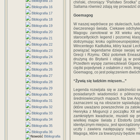
Bibliografia 15
chiński, chroniący “Państwo Środka"
Sallama również zdają się prowadzić d
Bibliografia 16
Bibliografia 17
Goemagog
Bibliografia 18
W naszej wędrówce po stuleciach, luda
Bibliografia 19
ówczesnego świata. Ciekawe odchylen
Bibliografia 20
Magogu zanotował w XII wieku angi
staroceltyckich legend i pozornej klas
Bibliografia 21
dotrzymując kroku ogólnoeuropejskiej
Bibliografia 22
Wincentego Kadłubka, który kazał Lech
powiązać legendarne dzieje swojej w
Bibliografia 23
Grecji i Rzymu. Otóż potomek Eneasz
Bibliografia 24
drużyną do Brytanii i objął ją w po
Bibliografia 25
Przedtem wyspę zamieszkiwali Giganc
ciężki pojedynek z ostatnim z nich. I
Bibliografia 26
Goemagog, co jest połączeniem dwóch
Bibliografia 27
“Żywią się ludzkim mięsem...”
Bibliografia 28
Bibliografia 29
Legenda rozwijała się w zależności od 
posiadanych wiadomości o północny
Bibliografia 30
średniowiecznych mapach. Na tzw. An
Bibliografia 31
zaznaczeni są na obszarze sąsiadują
Bibliografia 32
(które uważano powszechnie za zatok
Henryka z Moguncji z początku XII w
Bibliografia 33
zamkniętym kwadracie, musieli się p
Bibliografia 34
wielkiej mapie świata z Ebstorfu (zo
identycznym miejscu, jest sporządzon
Bibliografia 35
uczty i zawiera następujący napis: 
Bibliografia 36
Magoga, które za towarzyszy będzie mia
Bibliografia