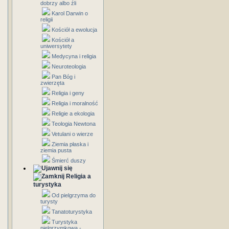
dobrzy albo źli
Karol Darwin o
religii
Kościół a ewolucja
Kościół a
uniwersytety
Medycyna i religia
Neuroteologia
Pan Bóg i
zwierzęta
Religia i geny
Religia i moralność
Religie a ekologia
Teologia Newtona
Vetulani o wierze
Ziemia płaska i
ziemia pusta
Śmierć duszy
Religia a
turystyka
Od pielgrzyma do
turysty
Tanatoturystyka
Turystyka
pielgrzymkowa -