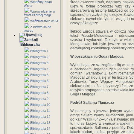
Wiedźmy znad
średniowiecze utwór, napisany najwi
Warty
ujęty w formę proroczej wizji czy 
spreparowaną historię ludzkości od po
Wprowadzenie w
sądzono) przyszłych jej dziejów. Zaw
świat czarnej magii
ciekawej nawet nie tyle ze względu 
Wróżbiarstwo w ST
czasy późniejsze.
Z klątwą im do
twarzy
Ilekroć Europa stawała w obliczu no
tekst Pseudo-Metodiusza i odnoszon
czasów i wydarzeń. Tak było w wieku
Mongołowie, tak było jeszcze na prz
Bibliografia
decydującej konfrontacji pomiędzy chrz
Bibliografia 1
W poszukiwaniu Goga i Magoga
Bibliografia 2
Bibliografia 3
Wybuchając ze szczególną siłą w ok
Bibliografia 4
a Zachodem, legenda żyła jednak ży
odmian i wariantów. Z jakimi rozmaitym
Bibliografia 5
Magoga! Znajdują się w tej liczbie Sc
Bibliografia 6
Arabowie, Turcy, Węgrzy, Mongołowie
ciekawostkę można przytoczyć fakt, 
Bibliografia 7
rosyjska propaganda przedstawiała lu
Bibliografia 8
Goga i Magoga.
Bibliografia 9
Podróż Sallama Tłumacza
Bibliografia 10
Bibliografia 11
Wspomnijmy o jeszcze jednym wydarz
drogę Sallam zwany Tłumaczem, jako 
Bibliografia 12
go kalif Watik (842—847), stawiając m
Bibliografia 13
to murze krążyły w świecie arabskim 
sprawozdanie Sallama z podróży. Dużo
Bibliografia 14
latach badań, można przyjąć, że opis