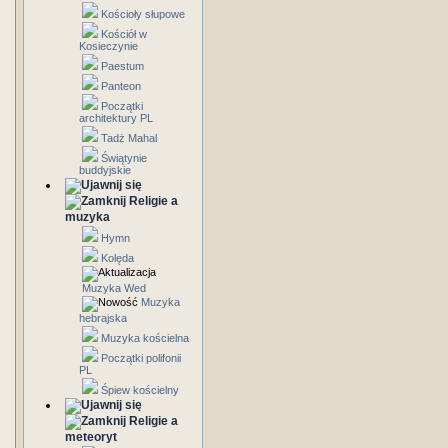
Kościoły słupowe
Kościół w
Kosieczynie
Paestum
Panteon
Początki
architektury PL
Tadż Mahal
Świątynie
buddyjskie
Religie a
muzyka
Hymn
Kolęda
Muzyka Wed
Muzyka
hebrajska
Muzyka kościelna
Początki polifonii
PL
Śpiew kościelny
Religie a
meteoryt