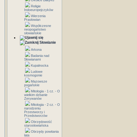
Okolice Bałtyku
Religie
Indoeuropejczyków
Wierzenia
Prasłowian
Współczesne
neopogaństwo
słowiańskie
Słowianie
Arkona
Badania nad
Słowianami
Kupalnocka
Ludowe
kosmogonie
Mazowsze
pogańskie
Mitologia - 1 cz. - O
wielkim dzbanie
Zerywanów
Mitologia - 2 cz. - O
narodzeniu
Przestworzy i
Przedstworzów
Obrzędowość
starosłowiańska
Obrzędy powitania
lata