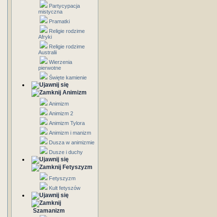
Partycypacja
mistyczna
Pramatki
Religie rodzime
Afryki
Religie rodzime
Australii
Wierzenia
pierwotne
Święte kamienie
Animizm
Animizm
Animizm 2
Animizm Tylora
Animizm i manizm
Dusza w animizmie
Dusze i duchy
Fetyszyzm
Fetyszyzm
Kult fetyszów
Szamanizm