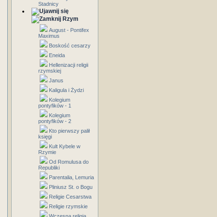
Stadnicy
Rzym
August - Pontifex
Maximus
Boskość cesarzy
Eneida
Hellenizacji religii
rzymskiej
Janus
Kaligula i Żydzi
Kolegium
pontyfików - 1
Kolegium
pontyfików - 2
Kto pierwszy palił
księgi
Kult Kybele w
Rzymie
Od Romulusa do
Republiki
Parentalia, Lemuria
Pliniusz St. o Bogu
Religie Cesarstwa
Religie rzymskie
Wczesna religia