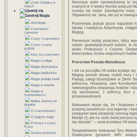
Nieznany autor opowiedzianej tu leg
Znaki Zodiaku w
mitach
znanych w V wieku Hunów połączył liter
rozwija się nadal. Zanotujemy nowy 
Objawieniu św. Jana, ale już w nawiąz
Magia
Astrologia
Przeminęła jednak groza najazdów hu
świata i nadejścia Antychrysta. Ustąp
Czarownice
Magog.
Litewskie
Czary i czarownice
Pierwszym bodaj pisarzem, który wpros
Czary i czarty
owymi apokaliptycznymi ludami, to Al
polskie
wieku Prokopiusz z Cezarei. Dod
towarzystwa; liczba uwięzionych ludó
Kary za czarymary
Magia a religia
Proroctwo Pseudo-Metodiusza
Magia afrykańska
I oto na początku VII wieku wydaje się
Magia babilońska
Magog zerwali okowy, rozbili mury i 
Magia podbija świat
Padają załogi bizantyjskie w Ziemi Świ
północna, Hiszpania, sam Konstantyno
Magia w islamie
niewiarygodna ekspansja Arabów i isla
Magia w
się spodziewać, z północy, lecz z
średniowieczu
przepowiedniami.
Matka Joanna od
Aniołów
Niebawem okaże się, że i Arabowie 
przejmą zasadnicze rysy legendy i będą
O czarownicach
zasięgowi swej ekspansji zaniosą lege
O pojęciu magii
Malaje (!), ale na razie świat jest po
się starzeje” — woła kronikarz VII wiek
Procesy o czary -
Prusy
Świątobliwemu biskupowi Tyru Metodi
Sztuka wróżenia
Dioklecjana (przełom III/IV wiek