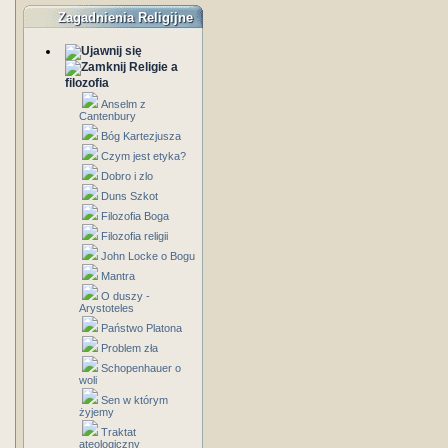
Zagadnienia Religijne
Religie a
filozofia
Anselm z
Cantenbury
Bóg Kartezjusza
Czym jest etyka?
Dobro i zlo
Duns Szkot
Filozofia Boga
Filozofia religii
John Locke o Bogu
Mantra
O duszy -
Arystoteles
Państwo Platona
Problem zła
Schopenhauer o
woli
Sen w którym
żyjemy
Traktat
ateologiczny