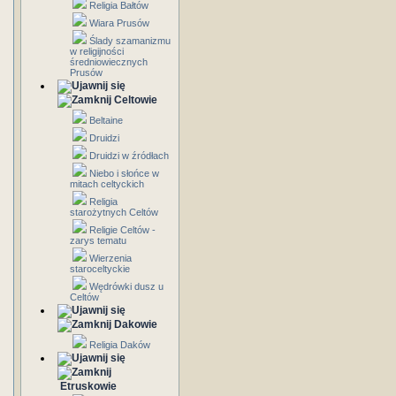
Religia Bałtów
Wiara Prusów
Ślady szamanizmu
w religijności
średniowiecznych
Prusów
Celtowie
Beltaine
Druidzi
Druidzi w źródłach
Niebo i słońce w
mitach celtyckich
Religia
starożytnych Celtów
Religie Celtów -
zarys tematu
Wierzenia
staroceltyckie
Wędrówki dusz u
Celtów
Dakowie
Religia Daków
Etruskowie