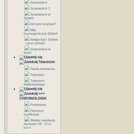
Szamanizm
Szamanizm 2
Szamanizm w
Syberii
Kim jest szaman?
Mity
kosmogoniczne Syberii
Religie Azji i Syberii
- zarys tematu
Szamanizm w
Korei
Totemizm
Teoria totemizmu
Totemizm
Totemizm
Malinowskiego
=>>
CHRONOLOGIA
Prehistoria
Pierwsze
cywilizacje
Wielkie rewolucje
duchowe VII - IV w.
p.n.e