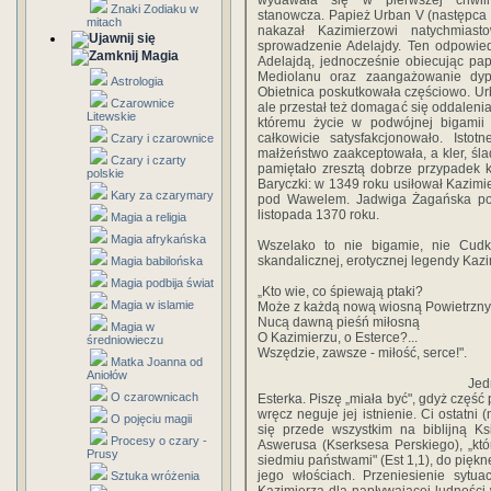
wydawała się w pierwszej chwi
Znaki Zodiaku w
stanowcza. Papież Urban V (następca 
mitach
nakazał Kazimierzowi natychmias
sprowadzenie Adelajdy. Ten odpowiedz
Magia
Adelajdą, jednocześnie obiecując pa
Mediolanu oraz zaangażowanie dyp
Astrologia
Obietnica poskutkowała częściowo. Ur
Czarownice
ale przestał też domagać się oddalenia
Litewskie
któremu życie w podwójnej bigamii 
całkowicie satysfakcjonowało. Isto
Czary i czarownice
małżeństwo zaakceptowała, a kler, śl
Czary i czarty
pamiętało zresztą dobrze przypadek k
polskie
Baryczki: w 1349 roku usiłował Kazimie
Kary za czarymary
pod Wawelem. Jadwiga Żagańska poz
listopada 1370 roku.
Magia a religia
Magia afrykańska
Wszelako to nie bigamie, nie Cudka
skandalicznej, erotycznej legendy Kazim
Magia babilońska
Magia podbija świat
„Kto wie, co śpiewają ptaki?
Magia w islamie
Może z każdą nową wiosną Powietrznym
Nucą dawną pieśń miłosną
Magia w
O Kazimierzu, o Esterce?...
średniowieczu
Wszędzie, zawsze - miłość, serce!".
Matka Joanna od
Aniołów
Jed
O czarownicach
Esterka. Piszę „miała być", gdyż część
wręcz neguje jej istnienie. Ci ostatni
O pojęciu magii
się przede wszystkim na biblijną Ks
Procesy o czary -
Aswerusa (Kserksesa Perskiego), „któ
Prusy
siedmiu państwami" (Est 1,1), do piękn
jego włościach. Przeniesienie sytua
Sztuka wróżenia