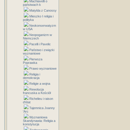
Machiavelli o
państwach k
Matylda z Canossy
Mieszko I religia i
polityka
Neokonserwatyzm
w USA
Neopoganizm w
Niemczech
Pacelli i Pavelic
Państwo i związki
wyznaniowe
Pierwsza
Poprawka
Prawo wyznaniowe
Religia i
demokracja
Religie a wojna
Rewolucja
francuska a Kościół
Richelieu i raison
d'état
Tajemnica Joanny
'Arc
Wyznaniowa
Skandynawia: Religia a
konstytucja