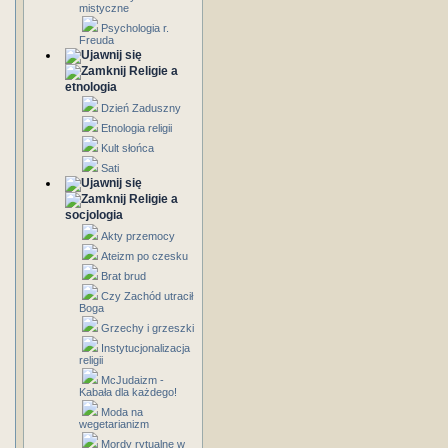
mistyczne
Psychologia r.
Freuda
Religie a
etnologia
Dzień Zaduszny
Etnologia religii
Kult słońca
Sati
Religie a
socjologia
Akty przemocy
Ateizm po czesku
Brat brud
Czy Zachód utracił
Boga
Grzechy i grzeszki
Instytucjonalizacja
religii
McJudaizm -
Kabała dla każdego!
Moda na
wegetarianizm
Mordy rytualne w