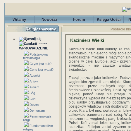
Witamy
Nowości
Forum
Księga Gości
N
Religioznawstwo
Postacie his
Kazimierz Wielki
==>>
WPROWADZENIE
Kazimierz Wielki lubił kobiety, że zaś
stanowisko, na niejedno mógł sobie po
Podstawowa
skandaliczne miłosne i matrymonialn
terminologia
głośne w całej Europie, acz - przyc
Czym jest kult?
stwierdzić - nie zawsze wystaw
świadectwo.
Co to jest rytuał?
Absolut
Zaczął jeszcze jako królewicz. Podc
Anioły
węgierskim zgwałcił tam niejaką Klarę
przemocą przez możnych tego ś
Ateizm
średniowieczu rzadkością i nikt by 
Bóg
pięknej ponoć Klary nie przejął. Ni
dziewczyna wpadła na nieszczęsny po
Cud
ojcu (jakby przysługiwało poddanym
Deizm
postępków władców i ich dostojnych go
ojciec Klary, był możnowładcą ambitny
Demonizm
całkowicie panowanie nad sobą. W at
Fenomenologia
mieczem na węgierską parę królewską
religii
Polski. Król został lekko ranny, królo
Fundamentalizm
straszliwa. Felicjan został żywcem 
religijny