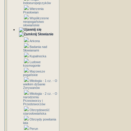
Indoeuropejczyków
Wierzenia
Prasłowian
Współczesne
neopogaństwo
słowiańskie
Słowianie
Arkona
Badania nad
Słowianami
Kupalnocka
Ludowe
kosmogonie
Mazowsze
pogańskie
Mitologia - 1 cz. - O
wielkim dzbanie
Zerywanów
Mitologia - 2 cz. - O
narodzeniu
Przestworzy i
Przedstworzów
Obrzędowość
starosłowiańska
Obrzędy powitania
lata
Perun