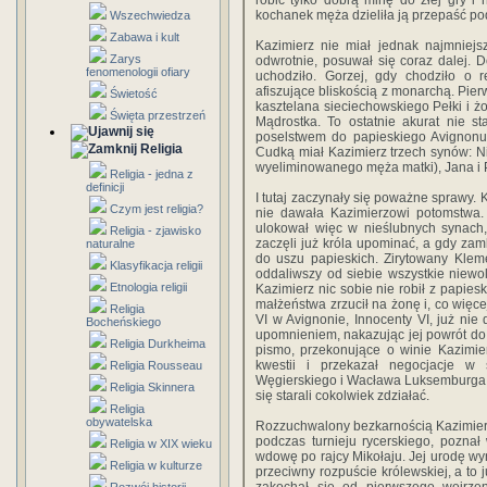
robić tylko dobrą minę do złej gry i 
kochanek męża dzieliła ją przepaść pod
Wszechwiedza
Zabawa i kult
Kazimierz nie miał jednak najmniejs
Zarys
odwrotnie, posuwał się coraz dalej. D
fenomenologii ofiary
uchodziło. Gorzej, gdy chodziło o r
afiszujące bliskością z monarchą. Pi
Świetość
kasztelana sieciechowskiego Pełki i ż
Święta przestrzeń
Mądrostka. To ostatnie akurat nie s
poselstwem do papieskiego Avignonu
Religia
Cudką miał Kazimierz trzech synów: N
wyeliminowanego męża matki), Jana i 
Religia - jedna z
definicji
I tutaj zaczynały się poważne sprawy.
Czym jest religia?
nie dawała Kazimierzowi potomstwa.
ulokował więc w nieślubnych synach,
Religia - zjawisko
zaczęli już króla upominać, a gdy za
naturalne
do uszu papieskich. Zirytowany Klem
Klasyfikacja religii
oddaliwszy od siebie wszystkie niewo
Etnologia religii
Kazimierz nic sobie nie robił z papie
małżeństwa zrzucił na żonę i, co więce
Religia
VI w Avignonie, Innocenty VI, już nie 
Bocheńskiego
upomnieniem, nakazując jej powrót do
Religia Durkheima
pismo, przekonujące o winie Kazimier
kwestii i przekazał negocjacje 
Religia Rousseau
Węgierskiego i Wacława Luksemburga, kt
Religia Skinnera
się starali cokolwiek zdziałać.
Religia
obywatelska
Rozzuchwalony bezkarnością Kazimierz
podczas turnieju rycerskiego, pozna
Religia w XIX wieku
wdowę po rajcy Mikołaju. Jej urodę wy
Religia w kulturze
przeciwny rozpuście królewskiej, a t