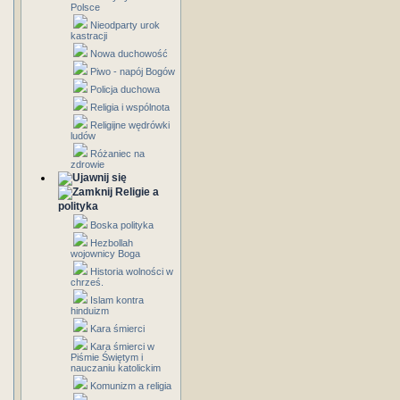
Polsce
Nieodparty urok
kastracji
Nowa duchowość
Piwo - napój Bogów
Policja duchowa
Religia i wspólnota
Religijne wędrówki
ludów
Różaniec na
zdrowie
Religie a
polityka
Boska polityka
Hezbollah
wojownicy Boga
Historia wolności w
chrześ.
Islam kontra
hinduizm
Kara śmierci
Kara śmierci w
Piśmie Świętym i
nauczaniu katolickim
Komunizm a religia