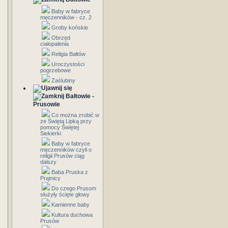
Baby w fabryce
męczenników - cz. 2
Groby końskie
Obrzęd
ciałopalenia
Religia Bałtów
Uroczystości
pogrzebowe
Zaślubiny
Bałtowie -
Prusowie
Co można zrobić w
ze Świętą Lipką przy
pomocy Świętej
Siekierki
Baby w fabryce
męczenników czyli o
religii Prusów ciąg
dalszy
Baba Pruska z
Prątnicy
Do czego Prusom
służyły ścięte głowy
Kamienne baby
Kultura duchowa
Prusów