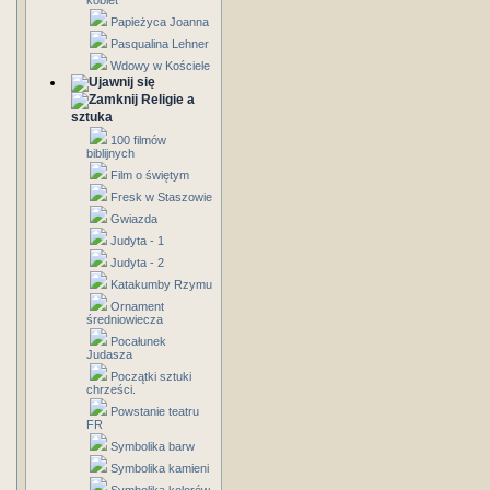
kobiet
Papieżyca Joanna
Pasqualina Lehner
Wdowy w Kościele
Religie a
sztuka
100 filmów
biblijnych
Film o świętym
Fresk w Staszowie
Gwiazda
Judyta - 1
Judyta - 2
Katakumby Rzymu
Ornament
średniowiecza
Pocałunek
Judasza
Początki sztuki
chrześci.
Powstanie teatru
FR
Symbolika barw
Symbolika kamieni