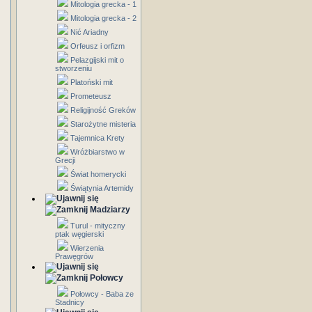
Mitologia grecka - 1
Mitologia grecka - 2
Nić Ariadny
Orfeusz i orfizm
Pelazgijski mit o
stworzeniu
Platoński mit
Prometeusz
Religijność Greków
Starożytne misteria
Tajemnica Krety
Wróżbiarstwo w
Grecji
Świat homerycki
Świątynia Artemidy
Madziarzy
Turul - mityczny
ptak węgierski
Wierzenia
Prawęgrów
Połowcy
Połowcy - Baba ze
Stadnicy