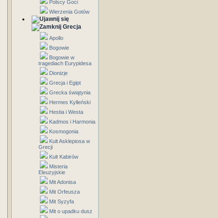
Polscy Goci
Wierzenia Gotów
Grecja
Apollo
Bogowie
Bogowie w
tragediach Eurypidesa
Dionizje
Grecja i Egipt
Grecka świątynia
Hermes Kylleński
Hestia i Westa
Kadmos i Harmonia
Kosmogonia
Kult Asklepiosa w
Grecji
Kult Kabirów
Misteria
Eleuzyjskie
Mit Adonisa
Mit Orfeusza
Mit Syzyfa
Mit o upadku dusz