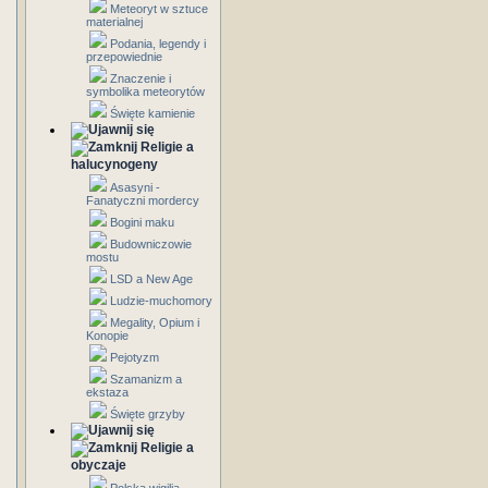
Meteoryt w sztuce
materialnej
Podania, legendy i
przepowiednie
Znaczenie i
symbolika meteorytów
Święte kamienie
Religie a
halucynogeny
Asasyni -
Fanatyczni mordercy
Bogini maku
Budowniczowie
mostu
LSD a New Age
Ludzie-muchomory
Megality, Opium i
Konopie
Pejotyzm
Szamanizm a
ekstaza
Święte grzyby
Religie a
obyczaje