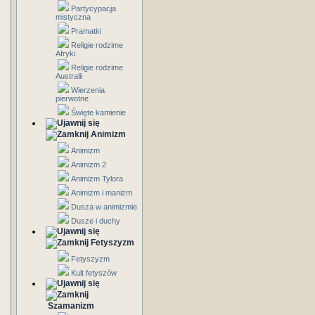
Partycypacja
mistyczna
Pramatki
Religie rodzime
Afryki
Religie rodzime
Australii
Wierzenia
pierwotne
Święte kamienie
Animizm
Animizm
Animizm 2
Animizm Tylora
Animizm i manizm
Dusza w animizmie
Dusze i duchy
Fetyszyzm
Fetyszyzm
Kult fetyszów
Szamanizm