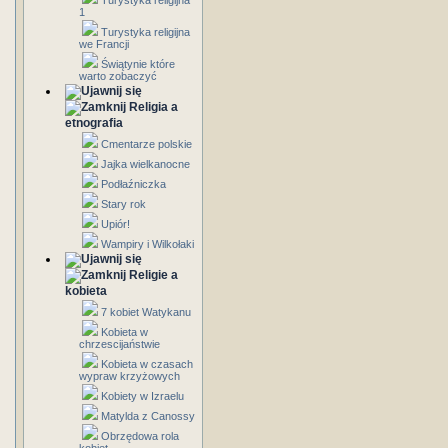
Turystyka religijna
1
Turystyka religijna
we Francji
Świątynie które
warto zobaczyć
Religia a
etnografia
Cmentarze polskie
Jajka wielkanocne
Podłaźniczka
Stary rok
Upiór!
Wampiry i Wilkołaki
Religie a
kobieta
7 kobiet Watykanu
Kobieta w
chrzescijaństwie
Kobieta w czasach
wypraw krzyżowych
Kobiety w Izraelu
Matylda z Canossy
Obrzędowa rola