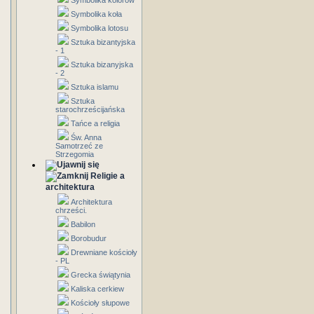
Symbolika kolorów
Symbolika koła
Symbolika lotosu
Sztuka bizantyjska
- 1
Sztuka bizanyjska
- 2
Sztuka islamu
Sztuka
starochrześcijańska
Tańce a religia
Św. Anna
Samotrzeć ze
Strzegomia
Religie a
architektura
Architektura
chrześci.
Babilon
Borobudur
Drewniane kościoły
- PL
Grecka świątynia
Kaliska cerkiew
Kościoły słupowe