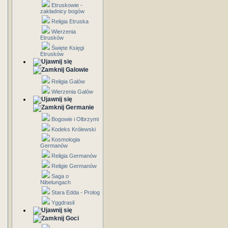
Etruskowie -
zakładnicy bogów
Religia Etruska
Wierzenia
Etrusków
Święte Księgi
Etrusków
Galowie
Religia Galów
Wierzenia Galów
Germanie
Bogowie i Olbrzymi
Kodeks Królewski
Kosmologia
Germanów
Religia Germanów
Religie Germanów
Saga o
Nibelungach
Stara Edda - Prolog
Yggdrasil
Goci