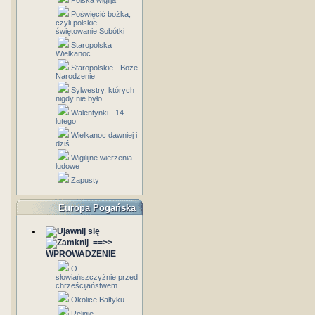
Polska wigilja
Poświęcić bożka,
czyli polskie
świętowanie Sobótki
Staropolska
Wielkanoc
Staropolskie - Boże
Narodzenie
Sylwestry, których
nigdy nie było
Walentynki - 14
lutego
Wielkanoc dawniej i
dziś
Wigilijne wierzenia
ludowe
Zapusty
Europa Pogańska
==>>
WPROWADZENIE
O
słowiańszczyźnie przed
chrześcijaństwem
Okolice Bałtyku
Religie