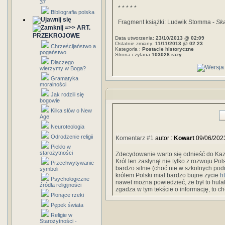
37
* * * * *
Bibliografia polska
Fragment książki: Ludwik Stomma -
Ska
=>> ART.
PRZEKROJOWE
Data utworzenia:
23/10/2013 @ 02:09
Ostatnie zmiany:
11/11/2013 @ 02:23
Chrześcijaństwo a
Kategoria :
Postacie historyczne
pogaństwo
Strona czytana
103028 razy
Dlaczego
wierzymy w Boga?
Gramatyka
moralności
Jak rodzili się
bogowie
Kilka słów o New
Age
Neuroteologia
Odrodzenie religii
Komentarz #1
autor :
Kowart
09/06/202
Piekło w
starożytności
Zdecydowanie warto się odnieść do Kaz
Król ten zasłynął nie tylko z rozwoju Pol
Przechwytywanie
bardzo silnie (choć nie w szkolnych pod
symboli
królem Polski miał bardzo bujne życie
h
Psychologiczne
nawet można powiedzieć, że był to hulak
źródła religijności
zgadza w tym tekście o informację, to c
Płonące rzeki
Pępek świata
Religie w
Starożytności -