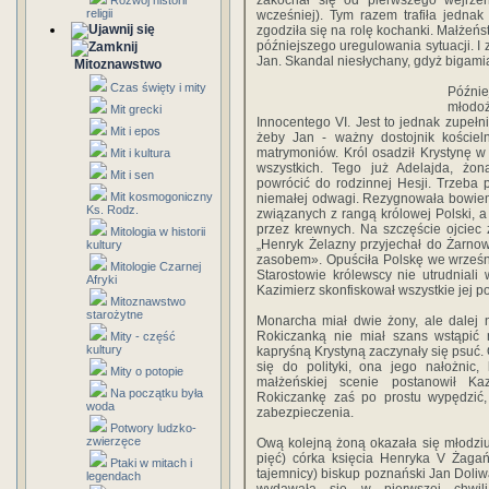
zakochał się od pierwszego wejrze
Rozwój historii
religii
wcześniej). Tym razem trafiła jedna
zgodziła się na rolę kochanki. Małżeńst
późniejszego uregulowania sytuacji. I 
Jan. Skandal niesłychany, gdyż bigamia
Mitoznawstwo
Czas święty i mity
Późni
młodoż
Mit grecki
Innocentego VI. Jest to jednak zupeł
Mit i epos
żeby Jan - ważny dostojnik kościel
matrymoniów. Król osadził Krystynę w
Mit i kultura
wszystkich. Tego już Adelajda, żo
Mit i sen
powrócić do rodzinnej Hesji. Trzeba 
Mit kosmogoniczny
niemałej odwagi. Rezygnowała bowiem 
Ks. Rodz.
związanych z rangą królowej Polski, a 
przez krewnych. Na szczęście ojciec
Mitologia w historii
„Henryk Żelazny przyjechał do Żarno
kultury
zasobem». Opuściła Polskę we wrześni
Mitologie Czarnej
Starostowie królewscy nie utrudniali
Afryki
Kazimierz skonfiskował wszystkie jej po
Mitoznawstwo
starożytne
Monarcha miał dwie żony, ale dalej 
Rokiczanką nie miał szans wstąpić 
Mity - część
kultury
kapryśną Krystyną zaczynały się psuć. 
się do polityki, ona jego nałożnic,
Mity o potopie
małżeńskiej scenie postanowił Ka
Na początku była
Rokiczankę zaś po prostu wypędzić
woda
zabezpieczenia.
Potwory ludzko-
zwierzęce
Ową kolejną żoną okazała się młodziutk
pięć) córka księcia Henryka V Żagań
Ptaki w mitach i
tajemnicy) biskup poznański Jan Doli
legendach