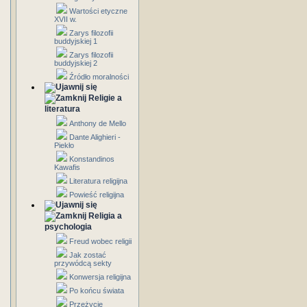
Wartości etyczne
XVII w.
Zarys filozofii
buddyjskiej 1
Zarys filozofii
buddyjskiej 2
Źródło moralności
Religie a
literatura
Anthony de Mello
Dante Alighieri -
Piekło
Konstandinos
Kawafis
Literatura religijna
Powieść religijna
Religia a
psychologia
Freud wobec religii
Jak zostać
przywódcą sekty
Konwersja religijna
Po końcu świata
Przeżycie