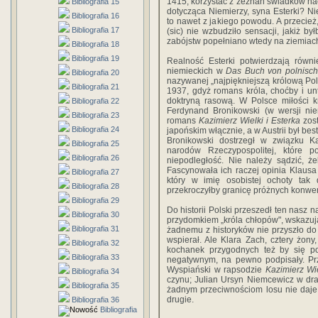
1415, korzystać z zeznań świadków naoc
Bibliografia 15
dotycząca Niemierzy, syna Esterki? Ni
Bibliografia 16
to nawet z jakiego powodu. A przecież
Bibliografia 17
(sic) nie wzbudziło sensacji, jakiż by
zabójstw popełniano wtedy na ziemiac
Bibliografia 18
Bibliografia 19
Realność Esterki potwierdzają rów
niemieckich w
Das Buch von polnisc
Bibliografia 20
nazywanej „najpiękniejszą królową Pol
Bibliografia 21
1937, gdyż romans króla, choćby i un
doktryną rasową. W Polsce miłości k
Bibliografia 22
Ferdynand Bronikowski (w wersji nie
Bibliografia 23
romans
Kazimierz Wielki i Esterka
zost
Bibliografia 24
japońskim włącznie, a w Austrii był be
Bronikowski dostrzegł w związku Ka
Bibliografia 25
narodów Rzeczypospolitej, które p
Bibliografia 26
niepodległość. Nie należy sądzić, że
Fascynowała ich raczej opinia Klausa
Bibliografia 27
który w imię osobistej ochoty tak
Bibliografia 28
przekroczyłby granicę próżnych konwe
Bibliografia 29
Do historii Polski przeszedł ten nasz 
Bibliografia 30
przydomkiem „króla chłopów", wskazuj
Bibliografia 31
żadnemu z historyków nie przyszło do
wspierał. Ale Klara Zach, cztery żony,
Bibliografia 32
kochanek przygodnych też by się po
Bibliografia 33
negatywnym, na pewno podpisały. Prz
Wyspiański w rapsodzie
Kazimierz Wi
Bibliografia 34
czynu; Julian Ursyn Niemcewicz w d
Bibliografia 35
żadnym przeciwnościom losu nie daje 
drugie.
Bibliografia 36
Bibliografia