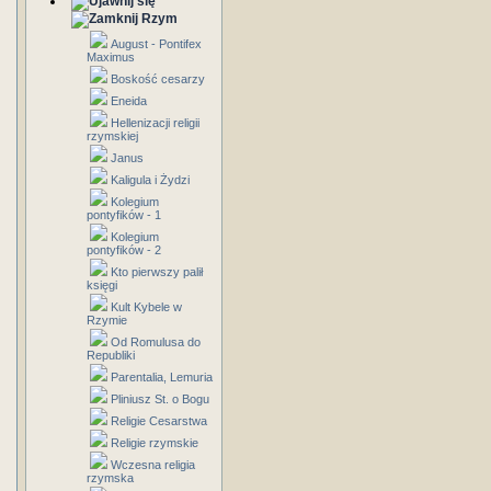
Rzym
August - Pontifex
Maximus
Boskość cesarzy
Eneida
Hellenizacji religii
rzymskiej
Janus
Kaligula i Żydzi
Kolegium
pontyfików - 1
Kolegium
pontyfików - 2
Kto pierwszy palił
księgi
Kult Kybele w
Rzymie
Od Romulusa do
Republiki
Parentalia, Lemuria
Pliniusz St. o Bogu
Religie Cesarstwa
Religie rzymskie
Wczesna religia
rzymska