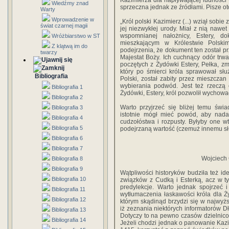
Kazimierza dla napływającej ludności
Wiedźmy znad
sprzeczna jednak ze źródłami. Pisze o
Warty
Wprowadzenie w
„Król polski Kazimierz (...) wziął sobi
świat czarnej magii
jej niezwykłej urody. Miał z nią naw
wspomnianej nałożnicy, Estery, d
Wróżbiarstwo w ST
mieszkającym w Królestwie Polski
Z klątwą im do
podejrzenia, że dokument ten został pr
twarzy
Majestat Boży. Ich cuchnący odór trw
poczętych z Żydówki Estery, Pełka, zm
który po śmierci króla sprawował słu
Bibliografia
Polski, został zabity przez mieszcza
wybierania podwód. Jest też rzeczą 
Bibliografia 1
Żydówki, Estery, król pozwolił wychować
Bibliografia 2
Warto przyjrzeć się bliżej temu świ
Bibliografia 3
istotnie mógł mieć powód, aby nada
Bibliografia 4
cudzołóstwa i rozpusty. Byłyby one w
Bibliografia 5
podejrzaną wartość (czemuż innemu sł
Bibliografia 6
Bibliografia 7
Wojciech
Bibliografia 8
Bibliografia 9
Wątpliwości historyków budziła też i
Bibliografia 10
związków z Cudką i Esterką, acz w t
predylekcje. Warto jednak spojrzeć 
Bibliografia 11
wytłumaczenia łaskawości króla dla 
Bibliografia 12
którym skądinąd brzydzi się w najwyż
iż zeznania niektórych informatorów Dłu
Bibliografia 13
Dotyczy to na pewno czasów dzielnicow
Bibliografia 14
Jeżeli chodzi jednak o panowanie Kazi