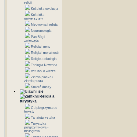
religii
Kościół a ewolucja
Kościół a
uniwersytety
Medycyna i religia
Neuroteologia
Pan Bóg i
zwierzęta
Religia i geny
Religia i moralność
Religie a ekologia
Teologia Newtona
Vetulani o wierze
Ziemia płaska i
ziemia pusta
Śmierć duszy
Religia a
turystyka
Od pielgrzyma do
turysty
Tanatoturystyka
Turystyka
pielgrzymkowa -
bibliografia