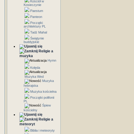
Kościół w
Kosieczynie
Paestum
Panteon
Początki
architektury PL
Tadż Mahal
Świątynie
buddyjskie
Religie a
muzyka
Hymn
Kolęda
Muzyka Wed
Muzyka
hebrajska
Muzyka kościelna
Początki polifonii
PL
Śpiew
kościelny
Religie a
meteoryt
Biblia i meteoryty