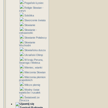
Pogański Łysiec
Religie Słowian -
zarys
Sobótka
Stworzenie świata
Słowianie
Słowianie -
ciekawostki
Słowianie Połabscy
Słowianie
Wschodni
Słowiańska dusza
Ukraiński Olimp
W kraju Peruna,
Swaroga i Welesa
Wieniec, wianki
Wierzenia Słowian
Wierzenia plemion
prapolskich
Wilcze plemię
Wodny świat
topielców i rusałek
Światowid ze
Zbrucza
Bałtowie