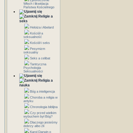
Zjednoczenie
Włoch i likwidacja
Państwa Kościelnego
Religie a
seks
Heloiza i Abelard
Kościół a
seksualność
Kościół i seks
Pesymizm
seksualny
Seks a celibat
Tantryczna
Psychologia
Seksualności
Religia a
nauka
Bóg a inteligencja
Choroba a religia w
antyku
Chronologia biblijna
Czy przed wielkim
wybuchem był Bóg?
Dlaczego jesteśmy
dobrzy albo źli
Karol Darwin o