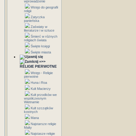
wprowadzenie
Wstęp do geografii
religii
Zatyczka
panieńska
Zaświaty w
literaturze i w sztuce
Śmierć w różnych
religiach świata
Święte księgi
Święte miasta
=>>
RELIGIE PIERWOTNE
Wstęp - Religie
pierwotne
Huna i Roa
Kult Macierzy
Kult przodków we
współczesnym
Wietnamie
Kult szczątków
kostnych
Mana
Najstarsze religie
Malty
Najstasze religie