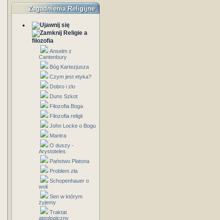
Zagadnienia Religijne
Religie a
filozofia
Anselm z
Cantenbury
Bóg Kartezjusza
Czym jest etyka?
Dobro i zlo
Duns Szkot
Filozofia Boga
Filozofia religii
John Locke o Bogu
Mantra
O duszy -
Arystoteles
Państwo Platona
Problem zła
Schopenhauer o
woli
Sen w którym
żyjemy
Traktat
ateologiczny