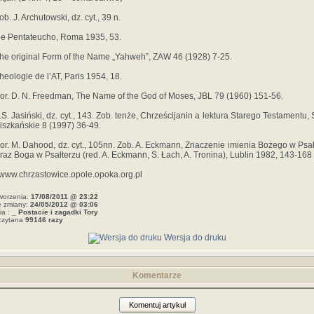
ob. J. Archutowski, dz. cyt., 39 n.
De Pentateucho, Roma 1935, 53.
The original Form of the Name „Yahweh”, ZAW 46 (1928) 7-25.
Theologie de l’AT, Paris 1954, 18.
Por. D. N. Freedman, The Name of the God of Moses, JBL 79 (1960) 151-56.
A.S. Jasiński, dz. cyt., 143. Zob. tenże, Chrześcijanin a lektura Starego Testamentu, 
iszkańskie 8 (1997) 36-49.
Por. M. Dahood, dz. cyt., 105nn. Zob. A. Eckmann, Znaczenie imienia Bożego w Psał
raz Boga w Psałterzu (red. A. Eckmann, S. Łach, A. Tronina), Lublin 1982, 143-168
//www.chrzastowice.opole.opoka.org.pl
worzenia:
17/08/2011 @ 23:22
e zmiany:
24/05/2012 @ 03:06
ia :
_ Postacie i zagadki Tory
czytana
99146 razy
Wersja do druku
Komentarze
Komentuj artykuł