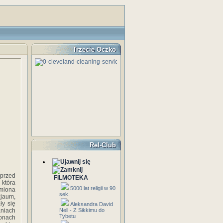
Trzecie Oczko
Rel-Club
przed
FILMOTEKA
 która
5000 lat religii w 90
imiona
sek.
zjaum,
ły się
Aleksandra David
aniach
Nell - Z Sikkimu do
Tybetu
ionach