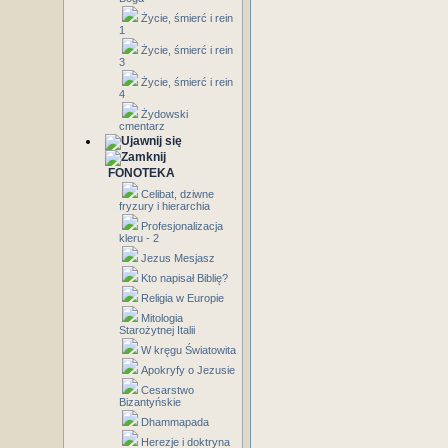
Życie, śmierć i rein
1
Życie, śmierć i rein
3
Życie, śmierć i rein
4
Żydowski
cmentarz
FONOTEKA
Celibat, dziwne
fryzury i hierarchia
Profesjonalizacja
kleru - 2
Jezus Mesjasz
Kto napisał Biblię?
Religia w Europie
Mitologia
Starożytnej Italii
W kręgu Światowita
Apokryfy o Jezusie
Cesarstwo
Bizantyńskie
Dhammapada
Herezje i doktryna