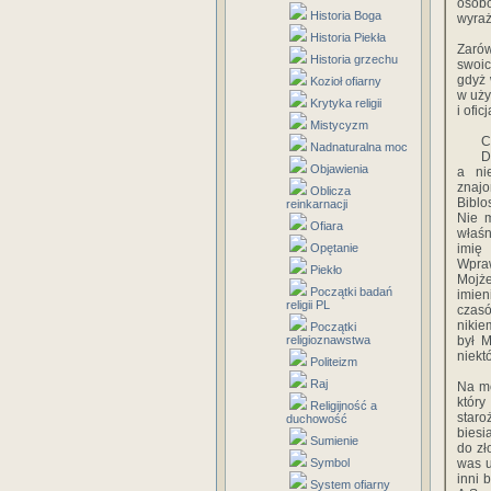
osob
Historia Boga
wyraż
Historia Piekła
Zarów
Historia grzechu
swoic
gdyż 
Kozioł ofiarny
w uży
Krytyka religii
i ofi
Mistycyzm
C
Nadnaturalna moc
D
Objawienia
a ni
znajo
Oblicza
Bibl
reinkarnacji
Nie m
Ofiara
właśn
Opętanie
imię 
Wpraw
Piekło
Mojże
Początki badań
imien
religii PL
czasó
nikie
Początki
religioznawstwa
był M
niekt
Politeizm
Raj
Na mo
który
Religijność a
staro
duchowość
biesi
Sumienie
do zł
Symbol
was u
inni 
System ofiarny