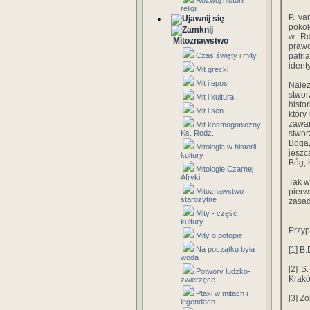
Rozwój historii
religii
P. va
pokol
w Rd
Mitoznawstwo
praw
Czas święty i mity
patri
ident
Mit grecki
Mit i epos
Należ
stwo­
Mit i kultura
histo
Mit i sen
który
zawar
Mit kosmogoniczny
Ks. Rodz.
stworz
Boga,
Mitologia w historii
jeszc
kultury
Bóg, 
Mitologie Czarnej
Afryki
Tak w
Mitoznawstwo
pierw
starożytne
zasad
Mity - część
kultury
Przyp
Mity o potopie
Na początku była
[1] B
woda
[2] S
Potwory ludzko-
Krak
zwierzęce
Ptaki w mitach i
[3] Z
legendach