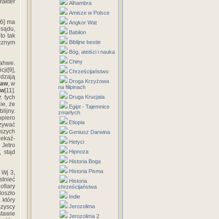
akter
Alhambra
Amisze w Polsce
[6] ma
Angkor Wat
 sądu,
Babilon
to tak
icznym
Biblijne bestie
Bóg, ateiści i nauka
Chiny
ahwe.
ji[9],
Chrześcijaństwo
dzają
Droga Krzyżowa
Jaw
, w
na filipinach
jw
[11].
z tych
Druga Krucjata
ie, że
Egipt - Tajemnice
lijny.
zmarłych
opiero
Etiopia
wzywać
jszych
Geniusz Darwina
zekaź­
Hetyci
 Jetro
, stąd
Hipnoza
Historia Boga
Historia Pisma
 Wj 3,
stnieć
Historia
ofiary
chrześcijaństwa
doszło
Indie
 który
szyscy
Jerozolima
stawie
Jerozolima 2