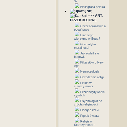
37
Bibliografia polska
=>> ART.
PRZEKROJOWE
Chrześcijaństwo a
pogaństwo
Dlaczego
wierzymy w Boga?
Gramatyka
moralności
Jak rodzili się
bogowie
Kilka słów o New
Age
Neuroteologia
Odrodzenie religii
Piekło w
starożytności
Przechwytywanie
symboli
Psychologiczne
źródła religijności
Płonące rzeki
Pępek świata
Religie w
Starożytności -