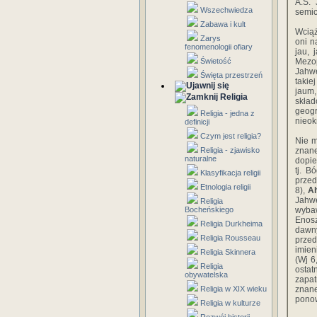
A.S.
Wszechwiedza
semic
Zabawa i kult
Wciąż
Zarys
oni n
fenomenologii ofiary
jau, 
Świetość
Mezop
Jahwe
Święta przestrzeń
takie
jaum,
Religia
skła
geogr
Religia - jedna z
nieokr
definicji
Czym jest religia?
Nie m
Religia - zjawisko
znane
naturalne
dopie
tj. B
Klasyfikacja religii
prze
Etnologia religii
8),
Ah
Jahw
Religia
Bocheńskiego
wybaw
Enosz
Religia Durkheima
dawny
Religia Rousseau
przed
imien
Religia Skinnera
(Wj 6
Religia
ostat
obywatelska
zapa­
Religia w XIX wieku
znane
ponow
Religia w kulturze