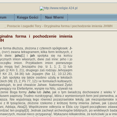
rum
Księga Gości
Nasi Wierni
_ Postacie i zagadki Tory - Oryginalna forma i pochodzenie imienia JHWH
ginalna forma i pochodzenie imienia
WH
eje forma dłuższa, złożona z czterech spółgłosek:
J-
, (יהוה) zwana tetragramem, kilka form krótszych, z
ych dwie:
jahu
[1] i
jah
spotyka się na końcu
rycznych imion własnych, dwie zaś inne: jeho i jo
oczątku imion. Przykładem imion pierwszego
ju mogą być Jeszajahu (np. Iz 1, 1; 2, 1) lub
jah (2 Krn 3, 21), drugiego zaś rodzaju Jehojaqim
2 Krl 23, 34-36) lub Jojaqim (Ne 12, 10.12.26).
 Jah spotyka się także osobno użytą w tekstach
ckich (Wj 15, 2; Ps 77, 12) i w formułach kultowych,
alelujah, to jest chwalcie Jahwe. Natomiast Żydzi
ywający na Elefantynie, wyspie na Nilu, używali na
czenie Boga formy
Jahu
lub
Jaho
, jak o tym świadczą dochowane z wieku V 
tusem papirusy. Trudno rozstrzygnąć, która z wymienionych form jest pierwotna, a
ejsza. Nie wyjaśniają tego również pozaizraelskie teksty, jak mezopotamskie 
e z III tysiąc­lecia, złożone rzekomo z krótszej formy imienia Jahwe, jak Lipus
ni, Addaja, Akia[2]. Współczesne odkrycia w Ebla czy Ugarit początkowo zdawa
erdzać ten pogląd[3]. Jednak zachwyt archeologów biblijnych, po wnikli­wych bad
nawczych, musiał nieco przygasnąć. Wykazano kilkakrotnie, że końcówki ja w im