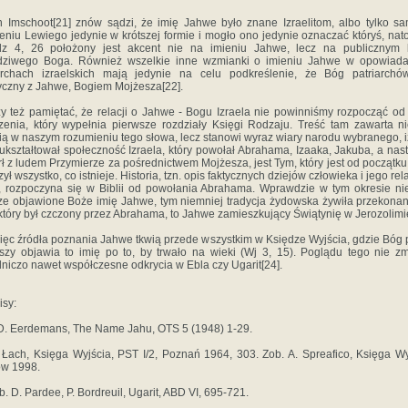
n Imschoot[21] znów sądzi, że imię Jahwe było znane Izraelitom, albo tylko 
eniu Lewiego jedynie w krótszej formie i mogło ono jedynie oznaczać któryś, nat
z 4, 26 położony jest akcent nie na imieniu Jahwe, lecz na publicznym k
dziwego Boga. Również wszelkie inne wzmianki o imieniu Jahwe w opowiada
archach izraelskich mają jedynie na celu podkreślenie, że Bóg patriarchó
yczny z Jahwe, Bogiem Mojżesza[22].
y też pamiętać, że relacji o Jahwe - Bogu Izraela nie powinniśmy rozpocząć od
rzenia, który wypełnia pierwsze rozdziały Księgi Rodzaju. Treść tam zawarta ni
rią w naszym rozumieniu tego słowa, lecz stanowi wyraz wiary narodu wybranego, i
 ukształtował społeczność Izraela, który powo­łał Abrahama, Izaaka, Jakuba, a nas
ł z ludem Przymierze za pośrednictwem Mojżesza, jest Tym, który jest od początku,
ył wszystko, co istnieje. Historia, tzn. opis faktycznych dziejów człowieka i jego rel
 rozpoczyna się w Biblii od powołania Abrahama. Wprawdzie w tym okresie ni
ze objawione Boże imię Jahwe, tym niemniej tradycja żydowska żywiła przekonan
który był czczony przez Abrahama, to Jahwe za­mieszkujący Świątynię w Jerozolimi
ięc źródła poznania Jahwe tkwią przede wszystkim w Księdze Wyjścia, gdzie Bóg 
szy objawia to imię po to, by trwało na wieki (Wj 3, 15). Poglądu tego nie zm
niczo nawet współczesne odkrycia w Ebla czy Ugarit[24].
isy:
.D. Eerdemans, The Name Jahu, OTS 5 (1948) 1-29.
. Łach, Księga Wyjścia, PST I/2, Poznań 1964, 303. Zob. A. Spreafico, Księga Wy
ów 1998.
ob. D. Pardee, P. Bordreuil, Ugarit, ABD VI, 695-721.