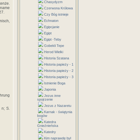
Chasydyzm
tenże.
wename
Czerwona Królowa
27.
Czy Bóg istnieje
nisch,
Echnaton
Egipcjanie
Egipt
Egipt -Teby
Gobekli Tepe
Herod Wielki
Historia Szatana
Historia papieży - 1
Historia papieży - 2
Historia papieży - 3
Istnienie Boga
Japonia
ehrung
Jezus inne
spojrzenie
Jezus z Nazaretu
 n; S.
Karnak - świątynia
bogów
Katedra
Gnieźnieńska
Katedry
Kim naprawdę był