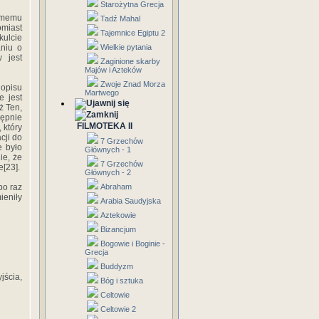
Starożytna Grecja
samemu
Tadź Mahal
omiast
Tajemnice Egiptu 2
ulcie
niu o
Wielkie pytania
w jest
Zaginione skarby
Majów i Azteków
Zwoje Znad Morza
 opisu
Martwego
e jest
ż Ten,
tępnie
FILMOTEKA II
 który
acji do
7 Grzechów
e było
Głównych - 1
ie, że
7 Grzechów
e[23].
Głównych - 2
po raz
Abraham
ieniły
Arabia Saudyjska
Aztekowie
Bizancjum
Bogowie i Boginie -
Grecja
Buddyzm
jścia,
Bóg i sztuka
Celtowie
Celtowie 2