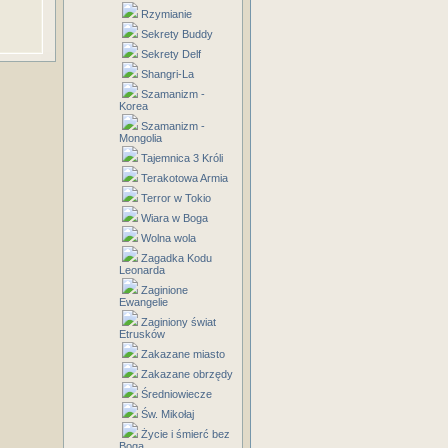
Rzymianie
Sekrety Buddy
Sekrety Delf
Shangri-La
Szamanizm -
Korea
Szamanizm -
Mongolia
Tajemnica 3 Króli
Terakotowa Armia
Terror w Tokio
Wiara w Boga
Wolna wola
Zagadka Kodu
Leonarda
Zaginione
Ewangelie
Zaginiony świat
Etrusków
Zakazane miasto
Zakazane obrzędy
Średniowiecze
Św. Mikołaj
Życie i śmierć bez
Boga