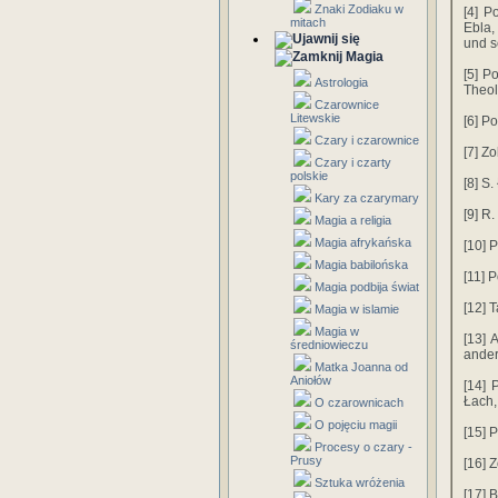
Znaki Zodiaku w
[4] P
mitach
Ebla,
und s
Magia
[5] P
Astrologia
Theol
Czarownice
Litewskie
[6] P
Czary i czarownice
[7] Z
Czary i czarty
polskie
[8] S.
Kary za czarymary
[9] R
Magia a religia
Magia afrykańska
[10] 
Magia babilońska
[11] 
Magia podbija świat
[12] 
Magia w islamie
Magia w
[13] 
średniowieczu
ander
Matka Joanna od
Aniołów
[14] 
Łach, 
O czarownicach
O pojęciu magii
[15] P
Procesy o czary -
Prusy
[16] Z
Sztuka wróżenia
[17] 