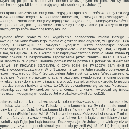
owych są po prostu skróconymi formami wskazującymi na pieszczotliwy char
eń. Imiona ty­pu Mi-ka-ja nie mają więc nic wspólnego z Jahwe[4].
no opinia starszeństwa formy dłuższej[5], jak i opinia starszeństwa formy krótszej
h zwolenników. Jedynie uzasadnione stanowisko, to raczej duża powściągliwość
w obrębie Izraela obie formy występują równolegle od najdawniejszych czasów, i 
ciu popularnym, jak tego dowodzi stela Meszy i teksty z Lakisz, jak w użyciu liturg
cjalnym, czego znów dowodzą teksty biblijne.
zyniono różne próby w celu wyjaśnienia pochodzenia imienia Bożego J
awniej[7] szukano źródła tego imienia w językach indo-aryjskich, w Egipcie[8], Fenic
ekiedy u Kenitów[10] na Półwyspie Synajskim. Teksty pozabiblijne potwier
mość tego imienia w środowiskach pogańskich: w Mari zna­ny był
Jawi
, w Ugarit
os
Jao
, w Bejrucie
Jeuo
, a wśród Nabatejczyków czczono bóstwo, które zwano
h
amy dowodu na bezpośred­nie zapożyczenie przez Izraelitów imienia Jahwe 
ie środowisk religijnych. Badania porównawcze pozwalają jednak na stwierdzen
Jahwe jest niezwykle starożytne, o czym zdaje się świadczyć sam tekst bib
dzie wypowiedź zawarta w Wj 6, 3 zapewnia, że imię Jahwe zostało objawione d
szowi, lecz według Rdz 4, 26 czcicielem Jahwe był już Enosz: Wtedy zaczęto 
ia Jahwe. Można wpraw­dzie to zdanie przypisać świadomości religijnej późnie
w, tekst na­leży do warstwy J (spisana w X w.), lecz jak wiadomo - źródło to jest pr
m bardzo starych tradycji. Z tekstu Lb 10, 29 dowiadujemy się, że teść Mojżesza -
adianitą. Lud ten był spokrewniony z Kenitami, z któ­rych wywodził się Enosz
órzy uczeni wyciągają wniosek, że Jetro praktykował kult Jahwe[12].
żliwość istnienia kultu Jahwe poza Izraelem wskazywać się zdaje również tekst
 umiejscawia teofanię poza Palestyną, a mianowicie na Synaju, gdzie mógł i
żytny kult Jahwe. Jetro był kapłanem Madianitów (por. Wj 3, 1; 18, 1), składał on 
adne Bogu (Elohim) (por. Wj 18, 12) i to w obecności Mojżesza i starszych. Zanim 
ożenia ofiary, Jetro wyraził swoją wiarę w Jahwe: Niech będzie uwielbiony Jahwe,
wolnił z rąk Egipcjan i rąk faraona. Teraz wyznaję, że Jahwe jest większy niż w
bogowie, gdyż w ten sposób ukarał tych, co się pysznili (Wj 18, 10-11). Na tej pod