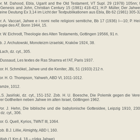
or. M. Dahood, Ebla, Ugarit and the Old Testament, VT Supl. 29 (1978) 105nn; 
 Genesis and John, Christian Century 15 (1981) 418-421; H.P. Müller, Der Jah
eine Deutung Ex 3,14 im Licht der Textpublikationen aus Ebla, Bb 62 (1981) 305-3
or. A. Vaccari, Jahwe e i nomi nelle religioni semitiche, Bb 17 (1936) l—10; P. Hei
ogie des AT, Bonn 1944, 15.
or. W. Eichrodt, Theologie des Alten Testaments, Gottingen 19566, 91 n.
ob. J. Archutowski, Monoteizm izraelski, Kraków 1924, 38.
 Łach, dz. cyt., 305.
. Dussaud, Les textes de Ras Shamra et l'AT, Paris 1937.
Por. H. Schmökel, Jahwe und die Keniter, JBL 51 (1933) 212 n.
Por. H. O. Thompson, Yahweh, ABD VI, 1011-1012.
Tamże, 1012.
A.S. Jasiński, dz. cyt., 151-152. Zob. H. U. Boesche, Die Polemik gegen die Ver
er Gottheiten neben Jahwe im alten Israel, Göttingen 1962.
Por. J. Hehn, Die biblische und die babylonische Gottesidee, Leipzig 1910, 230
dz. cyt., 306.
or. G. Quell, Kyrios, TWNT III, 1064.
ob. B.J. Lillie, Almighty, ABD I, 160.
Bitjah (1 Krn 4, 18 – córka Jahwe)