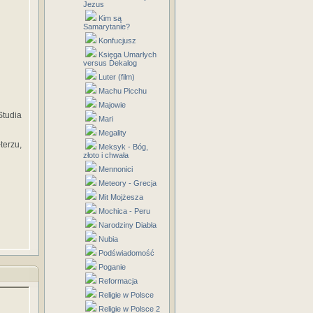
Jezus
Kim są
Samarytanie?
Konfucjusz
Księga Umarłych
versus Dekalog
Luter (film)
Machu Picchu
Majowie
Studia
Mari
Megality
terzu,
Meksyk - Bóg,
złoto i chwała
Mennonici
Meteory - Grecja
Mit Mojżesza
Mochica - Peru
Narodziny Diabła
Nubia
Podświadomość
Poganie
Reformacja
Religie w Polsce
Religie w Polsce 2