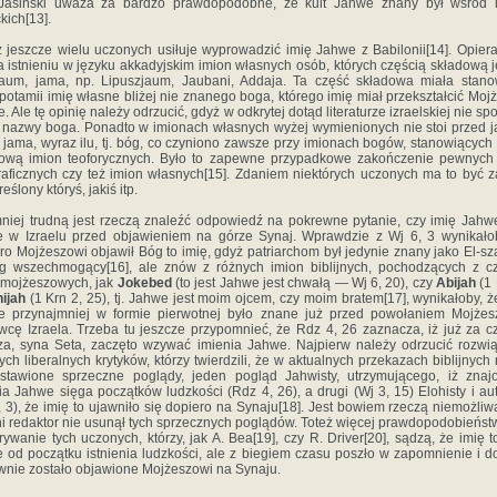
 Jasiński uważa za bardzo prawdopo­dobne, że kult Jahwe znany był wśród 
kich[13].
 jeszcze wielu uczonych usiłuje wyprowadzić imię Jahwe z Babilonii[14]. Opiera
a istnieniu w języku akkadyjskim imion własnych osób, których częścią składową je
jaum, jama, np. Lipuszjaum, Jaubani, Addaja. Ta część składowa miała stan
otamii imię własne bliżej nie znanego boga, którego imię miał przekształcić Moj
. Ale tę opinię należy odrzucić, gdyż w odkrytej dotąd literaturze izraelskiej nie sp
j nazwy boga. Ponadto w imionach własnych wyżej wymienionych nie stoi przed ja
 jama, wyraz ilu, tj. bóg, co czyniono zawsze przy imionach bogów, stanowiących
dową imion teoforycznych. Było to zapewne przypadkowe zakończenie pewnych
aficznych czy też imion własnych[15]. Zdaniem niektórych uczonych ma to być 
eślony któryś, jakiś itp.
niej trudną jest rzeczą znaleźć odpowiedź na pokrewne pytanie, czy imię Jahw
 w Izraelu przed objawieniem na górze Synaj. Wpraw­dzie z Wj 6, 3 wynikało
ro Mojżeszowi objawił Bóg to imię, gdyż patriarchom był jedynie znany jako El-sz
óg wszechmogący[16], ale znów z różnych imion biblijnych, pochodzących z 
dmojżeszowych, jak
Jokebed
(to jest Jahwe jest chwałą — Wj 6, 20), czy
Abijah
(1 
ijah
(1 Krn 2, 25), tj. Jahwe jest moim ojcem, czy moim bratem[17], wynikałoby, ż
e przynajmniej w formie pierwotnej było znane już przed powołaniem Mojżes
cę Izraela. Trzeba tu jeszcze przypomnieć, że Rdz 4, 26 zaznacza, iż już za 
a, syna Seta, za­częto wzywać imienia Jahwe. Najpierw należy odrzucić rozwi
ch liberalnych krytyków, którzy twierdzili, że w aktualnych przekazach biblijnyc
stawione sprzeczne poglądy, jeden pogląd Jahwisty, utrzymują­cego, iż zna
ia Jahwe sięga początków ludzkości (Rdz 4, 26), a dru­gi (Wj 3, 15) Elohisty i au
, 3), że imię to ujawniło się dopiero na Synaju[18]. Jest bowiem rzeczą niemożliw
ni redaktor nie usunął tych sprzecznych poglądów. Toteż więcej prawdopodobieńs
trywanie tych uczonych, którzy, jak A. Bea[19], czy R. Driver[20], sądzą, że imię t
 od początku istnienia ludzkości, ale z biegiem czasu poszło w za­pomnienie i d
nie zostało objawione Mojżeszowi na Synaju.