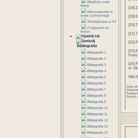
Wiedźmy znad
Warty
[18] Z
Wprowadzenie w
świat czarnej magii
[19] 
Wróżbiarstwo w ST
[20] 
Z klątwą im do
twarzy
[21] 
[22] 
Bibliografia
[23] 
Bibliografia 1
Franc
Bibliografia 2
[24] 
Bibliografia 3
w: Ob
Bibliografia 4
http:
Bibliografia 5
Bibliografia 6
Data ut
Bibliografia 7
Ostatni
Kategor
Bibliografia 8
Strona 
Bibliografia 9
Bibliografia 10
Bibliografia 11
Bibliografia 12
Bibliografia 13
Bibliografia 14