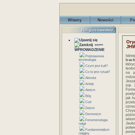
Witamy
Nowości
Fo
Religioznawstwo
Ory
==>>
JH
WPROWADZENIE
Istni
Podstawowa
terminologia
h-w-h
któr
Czym jest kult?
teofo
Co to jest rytuał?
na p
rodza
Absolut
Jesza
Anioły
(np. 
Formę
Ateizm
poety
Bóg
jak h
Cud
przeb
ozna
Deizm
Chrys
Demonizm
późni
własn
Fenomenologia
Jauba
religii
potwi
Fundamentalizm
porów
religijny