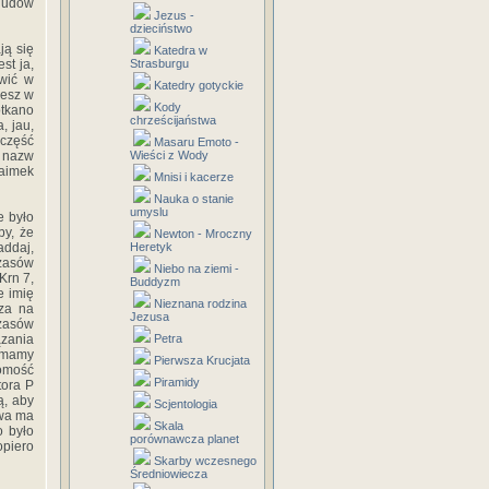
ludów
Jezus -
dzieciństwo
ją się
Katedra w
st ja,
Strasburgu
owić w
Katedry gotyckie
żesz w
Kody
otkano
chrześcijaństwa
, jau,
 część
Masaru Emoto -
 nazw
Wieści z Wody
zaimek
Mnisi i kacerze
Nauka o stanie
umyslu
e było
by, że
Newton - Mroczny
addaj,
Heretyk
czasów
Niebo na ziemi -
Krn 7,
Buddyzm
e imię
Nieznana rodzina
za na
Jezusa
czasów
ązania
Petra
h mamy
Pierwsza Krucjata
jomość
Piramidy
tora P
ą, aby
Scjentologia
twa ma
Skala
o było
porównawcza planet
opiero
Skarby wczesnego
Średniowiecza