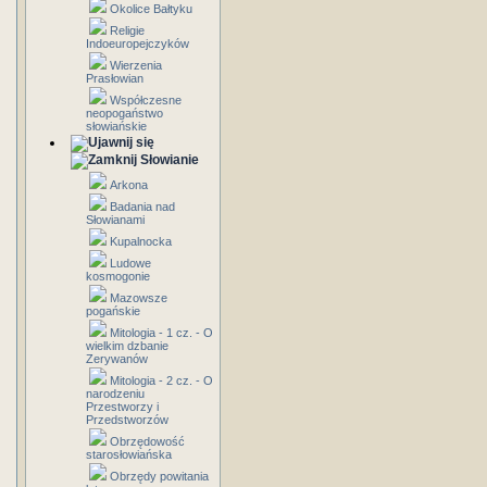
Okolice Bałtyku
Religie
Indoeuropejczyków
Wierzenia
Prasłowian
Współczesne
neopogaństwo
słowiańskie
Słowianie
Arkona
Badania nad
Słowianami
Kupalnocka
Ludowe
kosmogonie
Mazowsze
pogańskie
Mitologia - 1 cz. - O
wielkim dzbanie
Zerywanów
Mitologia - 2 cz. - O
narodzeniu
Przestworzy i
Przedstworzów
Obrzędowość
starosłowiańska
Obrzędy powitania