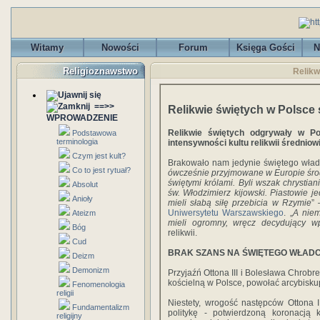
Witamy
Nowości
Forum
Księga Gości
N
Religioznawstwo
Relikw
==>>
Relikwie świętych w Polsce
WPROWADZENIE
Relikwie świętych odgrywały w Po
Podstawowa
terminologia
intensywności kultu relikwii średnio
Czym jest kult?
Brakowało nam jedynie świętego władc
Co to jest rytuał?
ówcześnie przyjmowane w Europie środ
świętymi królami. Byli wszak chrystian
Absolut
św. Włodzimierz kijowski. Piastowie 
Anioły
mieli słabą siłę przebicia w Rzymie
” 
Uniwersytetu Warszawskiego
. „
A niem
Ateizm
mieli ogromny, wręcz decydujący w
Bóg
relikwii.
Cud
BRAK SZANS NA ŚWIĘTEGO WŁAD
Deizm
Demonizm
Przyjaźń Ottona III i Bolesława Chrobr
kościelną w Polsce, powołać arcybisku
Fenomenologia
religii
Niestety, wrogość następców Ottona I
Fundamentalizm
politykę - potwierdzoną koronacj
religijny