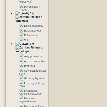
mistyczne
Psychologia r.
Freuda
Religie a
etnologia
Dzień Zaduszny
Etnologia religii
Kult słońca
Sati
Religie a
socjologia
Akty przemocy
Ateizm po czesku
Brat brud
Czy Zachód utracił
Boga
Grzechy i grzeszki
Instytucjonalizacja
religii
McJudaizm -
Kabała dla każdego!
Moda na
wegetarianizm
Mordy rytualne w