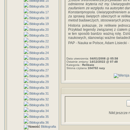
„
Ludzie średniowiecza przykładali do 
Bibliografia 15
odmienne kryteria niż my. Uwiarygodn
Bibliografia 16
zaufaniem ze względu na autorytet dar
Konstantynopola. Uwiarygodnieniem aute
Bibliografia 17
za sprawą świętych obecnych w relik
Bibliografia 18
metod badawczych, stosowanych przez
Bibliografia 19
Historia pokazuje, że relikwie jedno
Przykład legendy związanej z ciałem p
Bibliografia 20
w ten sposób bardzo ważną rolę. Dziś
Bibliografia 21
naukowych, stanowiąc ważne świadect
Bibliografia 22
PAP - Nauka w Polsce, Adam Lisiecki -
Bibliografia 23
Bibliografia 24
Bibliografia 25
Data utworzenia:
04/01/2008 @ 05:58
Ostatnie zmiany:
14/12/2022 @ 07:48
Bibliografia 26
Kategoria :
Relikwie
Strona czytana
104702 razy
Bibliografia 27
Bibliografia 28
Bibliografia 29
Bibliografia 30
Bibliografia 31
Bibliografia 32
Bibliografia 33
Bibliografia 34
Nikt jeszcze 
Bibliografia 35
Bibliografia 36
Bibliografia