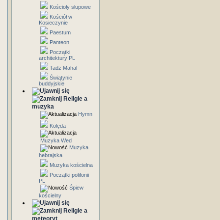
Kościoły słupowe
Kościół w
Kosieczynie
Paestum
Panteon
Początki
architektury PL
Tadż Mahal
Świątynie
buddyjskie
Religie a
muzyka
Hymn
Kolęda
Muzyka Wed
Muzyka
hebrajska
Muzyka kościelna
Początki polifonii
PL
Śpiew
kościelny
Religie a
meteoryt