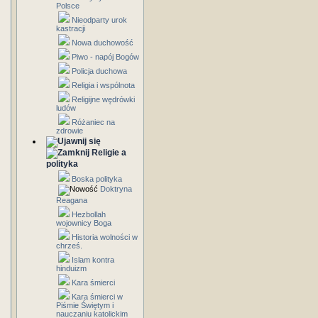
Polsce
Nieodparty urok
kastracji
Nowa duchowość
Piwo - napój Bogów
Policja duchowa
Religia i wspólnota
Religijne wędrówki
ludów
Różaniec na
zdrowie
Religie a
polityka
Boska polityka
Doktryna
Reagana
Hezbollah
wojownicy Boga
Historia wolności w
chrześ.
Islam kontra
hinduizm
Kara śmierci
Kara śmierci w
Piśmie Świętym i
nauczaniu katolickim