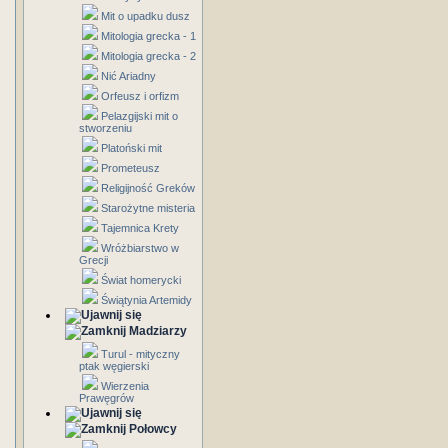
Mit o upadku dusz
Mitologia grecka - 1
Mitologia grecka - 2
Nić Ariadny
Orfeusz i orfizm
Pelazgijski mit o
stworzeniu
Platoński mit
Prometeusz
Religijność Greków
Starożytne misteria
Tajemnica Krety
Wróżbiarstwo w
Grecji
Świat homerycki
Świątynia Artemidy
Madziarzy
Turul - mityczny
ptak węgierski
Wierzenia
Prawęgrów
Połowcy