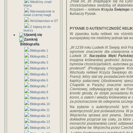
„
Pisał on, że znajdujące się na Łyś
Wiedźmy znad
chrześcijaństwa siedzibą sił diabels
Warty
Krzyżem – relikwie
Krzyża Świętego
r
Wprowadzenie w
tłumaczy Pysiak.
świat czarnej magii
Wróżbiarstwo w ST
Z klątwą im do
PYTANIE O AUTENTYCZNOŚĆ RELIK
twarzy
W zjawisku kultu relikwii nie różni
europejskiej nie mieliśmy jednak tak waż
Bibliografia
„
W 1239 roku Ludwik IX Święty, król Fr
Bibliografia 1
ogromne znaczenie dla uświęcenia in
Ludwik IX.
Narzędzia Męki Pańskiej
Bibliografia 2
insygnia królewskiej godności Jezusa
Bibliografia 3
hymnów chrześcijańskich, autorstwa gal
prodeunt
"
(Postępują chorągwie Król
Bibliografia 4
Wschodu relikwii Krzyża Świętego do 
Bibliografia 5
Francji, który stał się posiadaczem kró
Bibliografia 6
kaplicy pałacowej (zbudowanej specjal
Chapelle w Paryżu) znacznie wzros
Bibliografia 7
Cierniowej, odbywającego się we Francj
Bibliografia 8
kroniki głosiły, że dzięki posiadaniu
koron, a zatem i władzy królewskiej w 
Bibliografia 9
za przeznaczone do odegrania szczególn
Bibliografia 10
Na pytanie o autentyczność tych r
Bibliografia 11
autentyczność jest poświadczona. W p
Wojciecha sprawa jest pewna, Skoro
Bibliografia 12
dokładnie przyjrzał się ciału, za któr
Bibliografia 13
monarchii piastowskiej cześć oddawano
szczątków św. Wojciecha przez Czech
Bibliografia 14