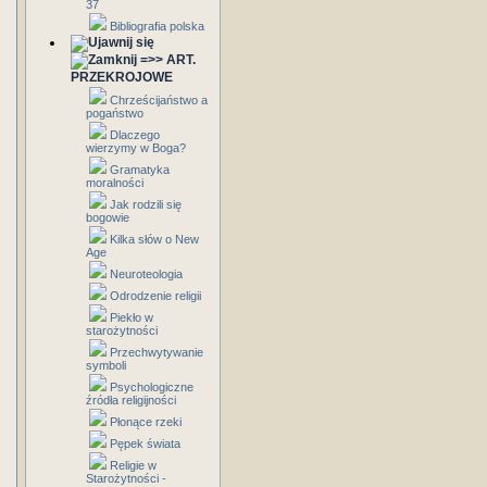
37
Bibliografia polska
=>> ART.
PRZEKROJOWE
Chrześcijaństwo a
pogaństwo
Dlaczego
wierzymy w Boga?
Gramatyka
moralności
Jak rodzili się
bogowie
Kilka słów o New
Age
Neuroteologia
Odrodzenie religii
Piekło w
starożytności
Przechwytywanie
symboli
Psychologiczne
źródła religijności
Płonące rzeki
Pępek świata
Religie w
Starożytności -