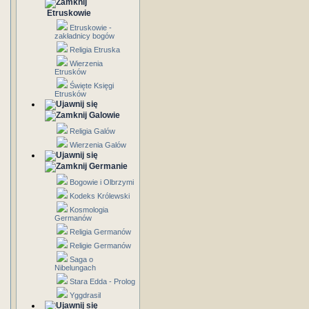
Etruskowie
Etruskowie -
zakładnicy bogów
Religia Etruska
Wierzenia
Etrusków
Święte Księgi
Etrusków
Galowie
Religia Galów
Wierzenia Galów
Germanie
Bogowie i Olbrzymi
Kodeks Królewski
Kosmologia
Germanów
Religia Germanów
Religie Germanów
Saga o
Nibelungach
Stara Edda - Prolog
Yggdrasil