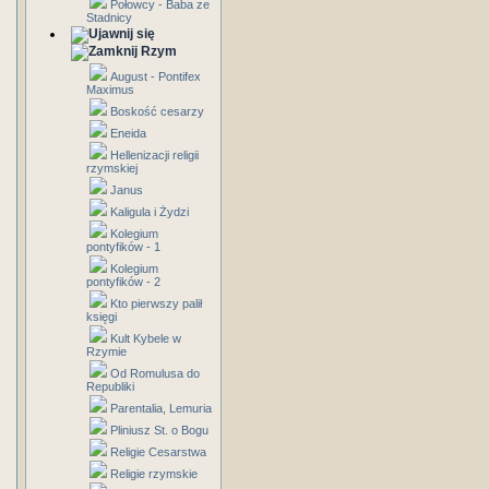
Połowcy - Baba ze
Stadnicy
Rzym
August - Pontifex
Maximus
Boskość cesarzy
Eneida
Hellenizacji religii
rzymskiej
Janus
Kaligula i Żydzi
Kolegium
pontyfików - 1
Kolegium
pontyfików - 2
Kto pierwszy palił
księgi
Kult Kybele w
Rzymie
Od Romulusa do
Republiki
Parentalia, Lemuria
Pliniusz St. o Bogu
Religie Cesarstwa
Religie rzymskie