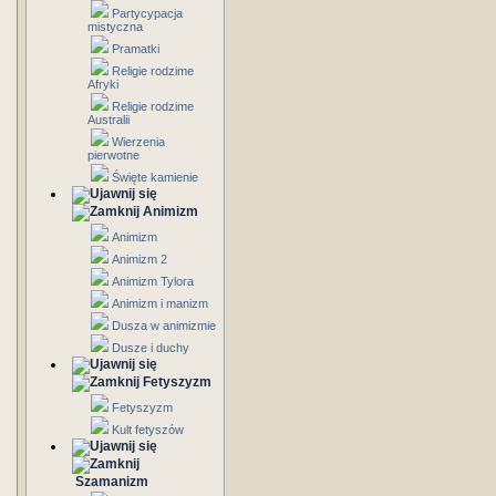
Partycypacja
mistyczna
Pramatki
Religie rodzime
Afryki
Religie rodzime
Australii
Wierzenia
pierwotne
Święte kamienie
Animizm
Animizm
Animizm 2
Animizm Tylora
Animizm i manizm
Dusza w animizmie
Dusze i duchy
Fetyszyzm
Fetyszyzm
Kult fetyszów
Szamanizm