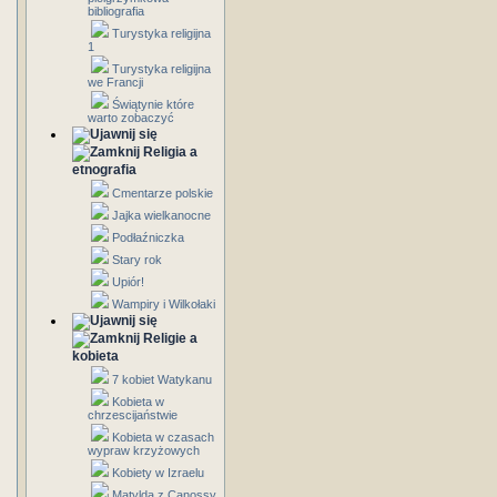
bibliografia
Turystyka religijna
1
Turystyka religijna
we Francji
Świątynie które
warto zobaczyć
Religia a
etnografia
Cmentarze polskie
Jajka wielkanocne
Podłaźniczka
Stary rok
Upiór!
Wampiry i Wilkołaki
Religie a
kobieta
7 kobiet Watykanu
Kobieta w
chrzescijaństwie
Kobieta w czasach
wypraw krzyżowych
Kobiety w Izraelu
Matylda z Canossy