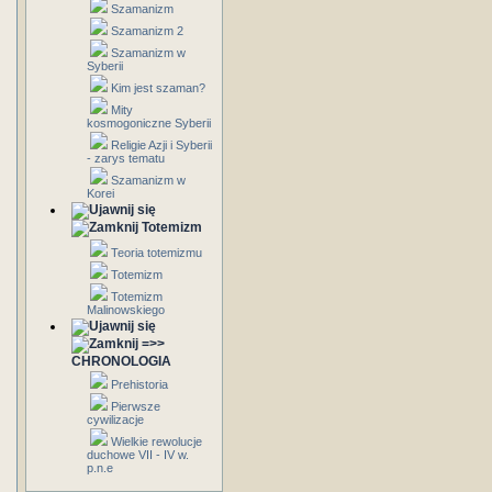
Szamanizm
Szamanizm 2
Szamanizm w
Syberii
Kim jest szaman?
Mity
kosmogoniczne Syberii
Religie Azji i Syberii
- zarys tematu
Szamanizm w
Korei
Totemizm
Teoria totemizmu
Totemizm
Totemizm
Malinowskiego
=>>
CHRONOLOGIA
Prehistoria
Pierwsze
cywilizacje
Wielkie rewolucje
duchowe VII - IV w.
p.n.e