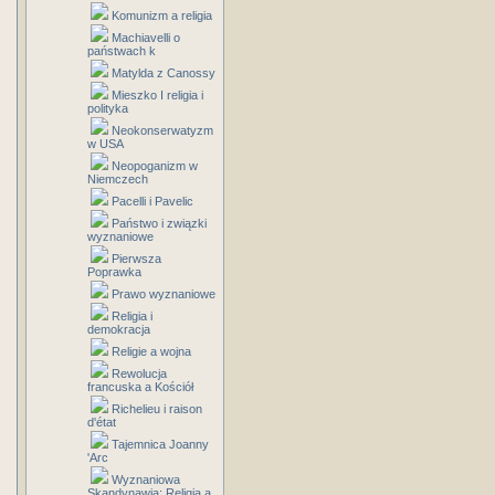
Komunizm a religia
Machiavelli o
państwach k
Matylda z Canossy
Mieszko I religia i
polityka
Neokonserwatyzm
w USA
Neopoganizm w
Niemczech
Pacelli i Pavelic
Państwo i związki
wyznaniowe
Pierwsza
Poprawka
Prawo wyznaniowe
Religia i
demokracja
Religie a wojna
Rewolucja
francuska a Kościół
Richelieu i raison
d'état
Tajemnica Joanny
'Arc
Wyznaniowa
Skandynawia: Religia a