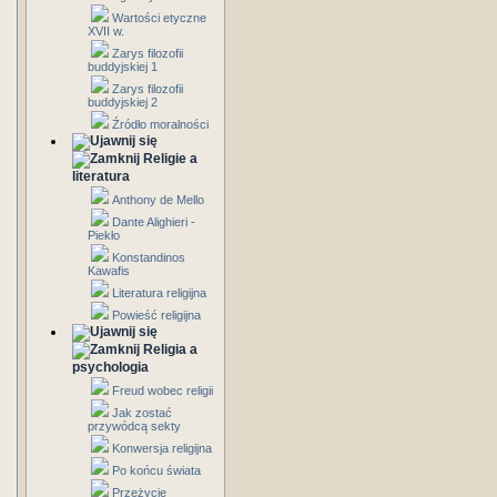
Wartości etyczne
XVII w.
Zarys filozofii
buddyjskiej 1
Zarys filozofii
buddyjskiej 2
Źródło moralności
Religie a
literatura
Anthony de Mello
Dante Alighieri -
Piekło
Konstandinos
Kawafis
Literatura religijna
Powieść religijna
Religia a
psychologia
Freud wobec religii
Jak zostać
przywódcą sekty
Konwersja religijna
Po końcu świata
Przeżycie