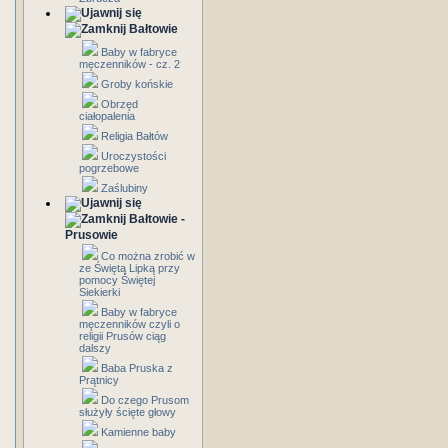
Bałtowie
Baby w fabryce
męczenników - cz. 2
Groby końskie
Obrzęd
ciałopalenia
Religia Bałtów
Uroczystości
pogrzebowe
Zaślubiny
Bałtowie -
Prusowie
Co można zrobić w
ze Świętą Lipką przy
pomocy Świętej
Siekierki
Baby w fabryce
męczenników czyli o
religii Prusów ciąg
dalszy
Baba Pruska z
Prątnicy
Do czego Prusom
służyły ścięte głowy
Kamienne baby