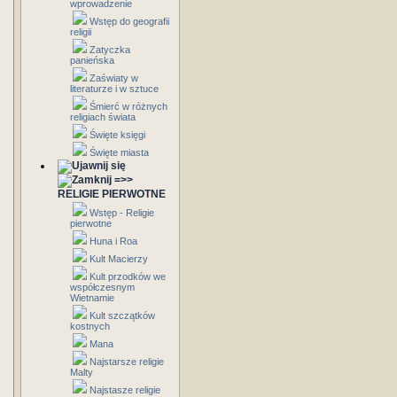
wprowadzenie
Wstęp do geografii
religii
Zatyczka
panieńska
Zaświaty w
literaturze i w sztuce
Śmierć w różnych
religiach świata
Święte księgi
Święte miasta
=>>
RELIGIE PIERWOTNE
Wstęp - Religie
pierwotne
Huna i Roa
Kult Macierzy
Kult przodków we
współczesnym
Wietnamie
Kult szczątków
kostnych
Mana
Najstarsze religie
Malty
Najstasze religie