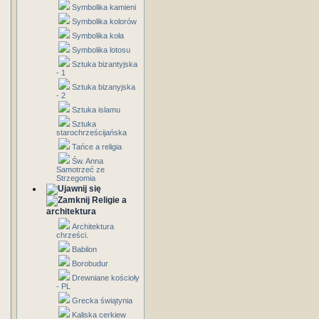
Symbolika kamieni
Symbolika kolorów
Symbolika koła
Symbolika lotosu
Sztuka bizantyjska
- 1
Sztuka bizanyjska
- 2
Sztuka islamu
Sztuka
starochrześcijańska
Tańce a religia
Św. Anna
Samotrzeć ze
Strzegomia
Religie a
architektura
Architektura
chrześci.
Babilon
Borobudur
Drewniane kościoły
- PL
Grecka świątynia
Kaliska cerkiew