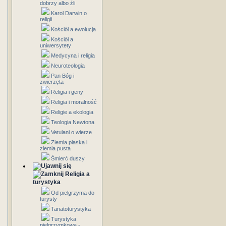
dobrzy albo źli
Karol Darwin o
religii
Kościół a ewolucja
Kościół a
uniwersytety
Medycyna i religia
Neuroteologia
Pan Bóg i
zwierzęta
Religia i geny
Religia i moralność
Religie a ekologia
Teologia Newtona
Vetulani o wierze
Ziemia płaska i
ziemia pusta
Śmierć duszy
Religia a
turystyka
Od pielgrzyma do
turysty
Tanatoturystyka
Turystyka
pielgrzymkowa -