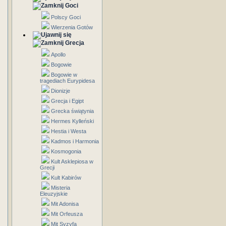
Goci
Polscy Goci
Wierzenia Gotów
Grecja
Apollo
Bogowie
Bogowie w
tragediach Eurypidesa
Dionizje
Grecja i Egipt
Grecka świątynia
Hermes Kylleński
Hestia i Westa
Kadmos i Harmonia
Kosmogonia
Kult Asklepiosa w
Grecji
Kult Kabirów
Misteria
Eleuzyjskie
Mit Adonisa
Mit Orfeusza
Mit Syzyfa