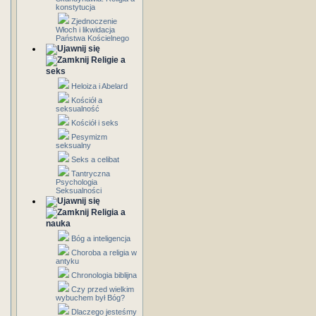
konstytucja
Zjednoczenie
Włoch i likwidacja
Państwa Kościelnego
Religie a
seks
Heloiza i Abelard
Kościół a
seksualność
Kościół i seks
Pesymizm
seksualny
Seks a celibat
Tantryczna
Psychologia
Seksualności
Religia a
nauka
Bóg a inteligencja
Choroba a religia w
antyku
Chronologia biblijna
Czy przed wielkim
wybuchem był Bóg?
Dlaczego jesteśmy