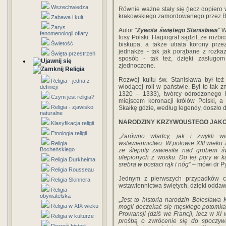
Wszechwiedza
Równie ważne stały się (lecz dopiero w
krakowskiego zamordowanego przez B
Zabawa i kult
Zarys
Autor "
Żywota świętego Stanisława
" 
fenomenologii ofiary
losy Polski. Hagiograf sądził, że rozbic
Świetość
biskupa, a także utrata korony prze
jednakże - tak jak porąbane z rozka
Święta przestrzeń
sposób - tak też, dzięki zasługom
zjednoczone.
Religia
Rozwój kultu św. Stanisława był te
Religia - jedna z
wiodącej roli w państwie. Był to tak 
definicji
1320 – 1333), twórcy odrodzonego Kr
Czym jest religia?
miejscem koronacji królów Polski, a
Religia - zjawisko
Skałkę gdzie, według legendy, doszło d
naturalne
NARODZINY KRZYWOUSTEGO JAK
Klasyfikacja religii
Etnologia religii
„
Zarówno władcy, jak i zwykli wi
wstawiennictwo. W połowie XIII wieku
Religia
Bocheńskiego
ze ślepoty zawiesiła nad grobem ś
ulepionych z wosku. Do tej pory w k
Religia Durkheima
srebra w postaci rąk i nóg
” – mówi dr P
Religia Rousseau
Jednym z pierwszych przypadków c
Religia Skinnera
wstawiennictwa świętych, dzięki oddawa
Religia
obywatelska
„
Jest to historia narodzin Bolesław
Religia w XIX wieku
mogli doczekać się męskiego potomka. 
Prowansji (dziś we Francji, lecz w XI
Religia w kulturze
prośbą o zwrócenie się do spoczyw