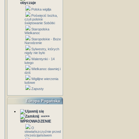
obyczaje
Polska wigilja
Poświęcić bożka,
czyli polskie
świętowanie Sobótki
Staropolska
Wielkanoc
Staropolskie - Boże
Narodzenie
Sylwestry, których
nigdy nie było
Walentynki - 14
lutego
Wielkanoc dawniej i
dziś
Wigilijne wierzenia
ludowe
Zapusty
Europa Pogańska
==>>
WPROWADZENIE
O
słowiańszczyźnie przed
chrześcijaństwem