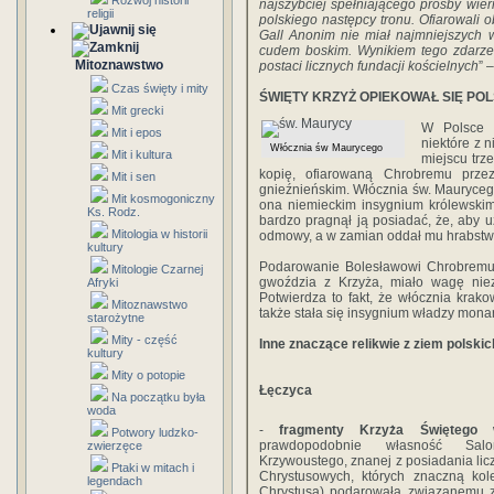
Rozwój historii
najszybciej spełniającego prośby wie
religii
polskiego następcy tronu. Ofiarowali 
Gall Anonim nie miał najmniejszych 
cudem boskim. Wynikiem tego zdarzen
Mitoznawstwo
postaci licznych fundacji kościelnych
” 
Czas święty i mity
ŚWIĘTY KRZYŻ OPIEKOWAŁ SIĘ PO
Mit grecki
W Polsce ś
Mit i epos
niektóre z 
Włócznia św Maurycego
Mit i kultura
miejscu trz
kopię, ofiarowaną Chrobremu prze
Mit i sen
gnieźnieńskim. Włócznia św. Mauryceg
Mit kosmogoniczny
ona niemieckim insygnium królewskim i
Ks. Rodz.
bardzo pragnął ją posiadać, że, aby u
Mitologia w historii
odmowy, a w zamian oddał mu hrabstwo
kultury
Podarowanie Bolesławowi Chrobremu 
Mitologie Czarnej
gwoździa z Krzyża, miało wagę niezw
Afryki
Potwierdza to fakt, że włócznia kr
Mitoznawstwo
także stała się insygnium władzy monar
starożytne
Mity - część
Inne znaczące relikwie z ziem polski
kultury
Mity o potopie
Łęczyca
Na początku była
woda
-
fragmenty Krzyża Świętego
w 
Potwory ludzko-
prawdopodobnie własność Sal
zwierzęce
Krzywoustego, znanej z posiadania liczn
Ptaki w mitach i
Chrystusowych, których znaczną kol
legendach
Chrystusa) podarowała związanemu z