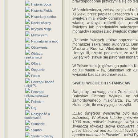
prawdopodobnie przyczyniła się do teg
Historia Boga
W średniowieczu, zwłaszcza przed ref
Historia Piekła
XI wieku przez papieża Grzegorza VII, n
Historia grzechu
świętych miał wtedy ogromne znaczen
władcę ważnych relikwii (łac. „reszt
Kozioł ofiarny
świętych lub przedmiotów należącyc
Krytyka religii
monarchy i podkreślało świętość króle
Mistycyzm
„Relikwie świętych królów, poprzedn
Nadnaturalna moc
monarszej sakralnego autorytetu. Da
Objawienia
Wacława, Ruś św. Włodzimierza, Norwe
Henryk III, często podkreślał, że aż
Oblicza
Święty król stawał się patronem monarc
reinkarnacji
Ofiara
W Polsce funkcję głównego patrona Król
Opętanie
od XIII wieku – św. Stanisław. Ich ku
wyjaśnia badacz średniowiecza.
Piekło
Początki badań
ŚWIĘCI WOJCIECH I STANISŁAW
religii PL
Święci byli na wagę złota. Zrozumiał to
Początki
religioznawstwa
Bolesław Chrobry. Wykupił on o
zamordowanego misjonarza, św. Woj
Politeizm
złotem tyle, ile ważyły jego szczątki.
Raj
„
Ciało świętego Wojciecha było fund
Religijność a
kościelnej. W ołtarzu katedry gnieźn
duchowość
1000 roku, relikwie świętego złożył s
Sumienie
świadczą również słowa kronikarza G
Symbol
przez Czechów pod koniec lat trzydzi
upadku panowania Piastów
” – mówi Py
System ofiarny