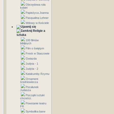
Obrzędowa rola
kobiet
Papieżyca Joanna
Pasqualina Lehner
Wdowy w Kościele
Religie a
sztuka
100 filmów
biblijnych
Film o świętym
Fresk w Staszowie
Gwiazda
Judyta - 1
Judyta - 2
Katakumby Rzymu
Ornament
średniowiecza
Pocałunek
Judasza
Początki sztuki
chrześci.
Powstanie teatru
FR
Symbolika barw