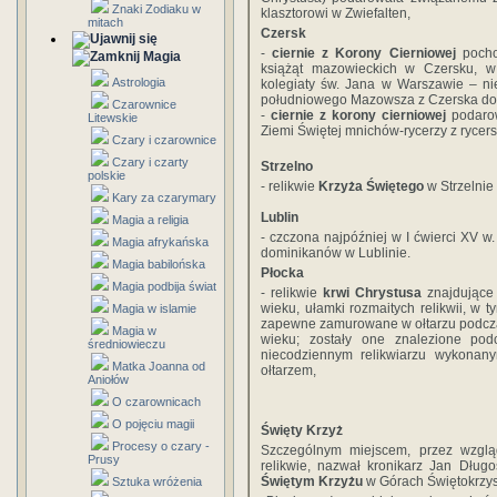
Znaki Zodiaku w
klasztorowi w Zwiefalten,
mitach
Czersk
-
ciernie z Korony Cierniowej
pochod
Magia
książąt mazowieckich w Czersku, w
Astrologia
kolegiaty św. Jana w Warszawie – ni
południowego Mazowsza z Czerska do
Czarownice
-
ciernie z korony cierniowej
podarow
Litewskie
Ziemi Świętej mnichów-rycerzy z rycer
Czary i czarownice
Czary i czarty
Strzelno
polskie
- relikwie
Krzyża Świętego
w Strzelnie
Kary za czarymary
Lublin
Magia a religia
- czczona najpóźniej w I ćwierci XV w
Magia afrykańska
dominikanów w Lublinie.
Magia babilońska
Płocka
Magia podbija świat
- relikwie
krwi Chrystusa
znajdujące 
wieku, ułamki rozmaitych relikwii, w 
Magia w islamie
zapewne zamurowane w ołtarzu podczas 
Magia w
wieku; zostały one znalezione po
średniowieczu
niecodziennym relikwiarzu wykonan
Matka Joanna od
ołtarzem,
Aniołów
O czarownicach
O pojęciu magii
Święty Krzyż
Procesy o czary -
Szczególnym miejscem, przez wzg
Prusy
relikwie, nazwał kronikarz Jan Dług
Świętym Krzyżu
w Górach Świętokrzys
Sztuka wróżenia