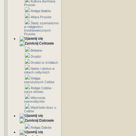
Kultura duchowa
Prusów
Religia Bałtów
Wiara Prusów
Ślady szamanizmu
w religijności
średniowiecznych
Prusów
Celtowie
Beltaine
Druidzi
Druidzi w źródłach
Niebo i słońce w
mitach celtyckich
Religia
starożytnych Celtów
Religie Celtów -
zarys tematu
Wierzenia
staroceltyckie
Wędrówki dusz u
Celtów
Dakowie
Religia Daków