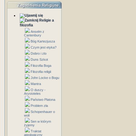
Zagadnienia Religijne
Religie a
filozofia
Anselm z
Cantenbury
Bóg Kartezjusza
Czym jest etyka?
Dobro i zlo
Duns Szkot
Filozofia Boga
Filozofia religii
John Locke o Bogu
Mantra
O duszy -
Arystoteles
Państwo Platona
Problem zła
Schopenhauer o
woli
Sen w którym
żyjemy
Traktat
ateologiczny