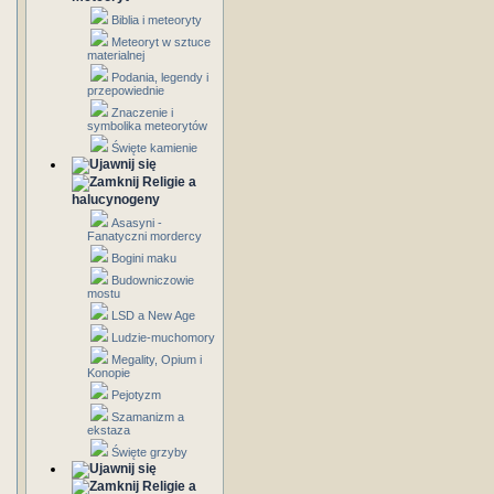
Biblia i meteoryty
Meteoryt w sztuce
materialnej
Podania, legendy i
przepowiednie
Znaczenie i
symbolika meteorytów
Święte kamienie
Religie a
halucynogeny
Asasyni -
Fanatyczni mordercy
Bogini maku
Budowniczowie
mostu
LSD a New Age
Ludzie-muchomory
Megality, Opium i
Konopie
Pejotyzm
Szamanizm a
ekstaza
Święte grzyby
Religie a