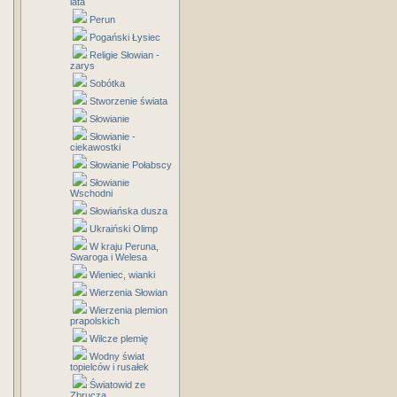
lata
Perun
Pogański Łysiec
Religie Słowian -
zarys
Sobótka
Stworzenie świata
Słowianie
Słowianie -
ciekawostki
Słowianie Połabscy
Słowianie
Wschodni
Słowiańska dusza
Ukraiński Olimp
W kraju Peruna,
Swaroga i Welesa
Wieniec, wianki
Wierzenia Słowian
Wierzenia plemion
prapolskich
Wilcze plemię
Wodny świat
topielców i rusałek
Światowid ze
Zbrucza