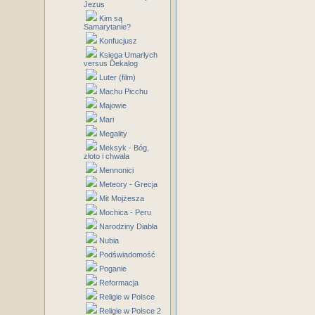
Jezus
Kim są
Samarytanie?
Konfucjusz
Księga Umarłych
versus Dekalog
Luter (film)
Machu Picchu
Majowie
Mari
Megality
Meksyk - Bóg,
złoto i chwała
Mennonici
Meteory - Grecja
Mit Mojżesza
Mochica - Peru
Narodziny Diabła
Nubia
Podświadomość
Poganie
Reformacja
Religie w Polsce
Religie w Polsce 2