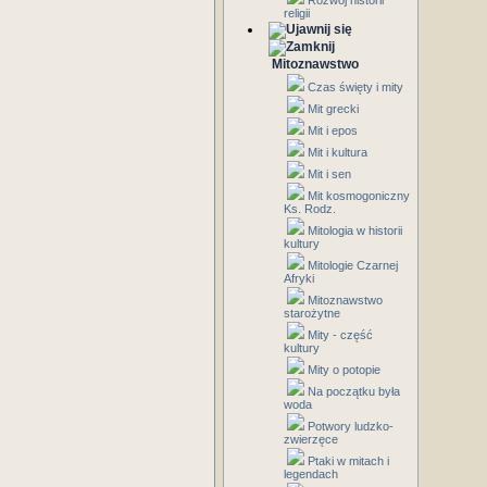
Rozwój historii
religii
Mitoznawstwo
Czas święty i mity
Mit grecki
Mit i epos
Mit i kultura
Mit i sen
Mit kosmogoniczny
Ks. Rodz.
Mitologia w historii
kultury
Mitologie Czarnej
Afryki
Mitoznawstwo
starożytne
Mity - część
kultury
Mity o potopie
Na początku była
woda
Potwory ludzko-
zwierzęce
Ptaki w mitach i
legendach