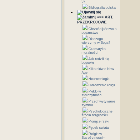
37
Bibliografia polska
=>> ART.
PRZEKROJOWE
Chrześcijaństwo a
pogaństwo
Dlaczego
wierzymy w Boga?
Gramatyka
moralności
Jak rodzili się
bogowie
Kilka słów o New
Age
Neuroteologia
Odrodzenie religii
Piekło w
starożytności
Przechwytywanie
symboli
Psychologiczne
źródła religijności
Płonące rzeki
Pępek świata
Religie w
Starożytności -