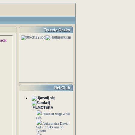
Trzecie Oczko
TACH
Rel-Club
FILMOTEKA
5000 lat religii w 90
sek.
Aleksandra David
Nell - Z Sikkimu do
Tybetu