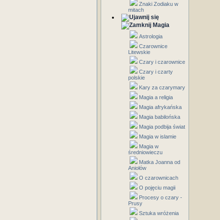
Znaki Zodiaku w
mitach
Magia
Astrologia
Czarownice
Litewskie
Czary i czarownice
Czary i czarty
polskie
Kary za czarymary
Magia a religia
Magia afrykańska
Magia babilońska
Magia podbija świat
Magia w islamie
Magia w
średniowieczu
Matka Joanna od
Aniołów
O czarownicach
O pojęciu magii
Procesy o czary -
Prusy
Sztuka wróżenia