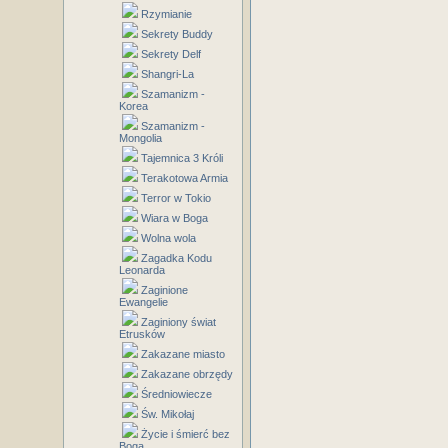
Rzymianie
Sekrety Buddy
Sekrety Delf
Shangri-La
Szamanizm -
Korea
Szamanizm -
Mongolia
Tajemnica 3 Króli
Terakotowa Armia
Terror w Tokio
Wiara w Boga
Wolna wola
Zagadka Kodu
Leonarda
Zaginione
Ewangelie
Zaginiony świat
Etrusków
Zakazane miasto
Zakazane obrzędy
Średniowiecze
Św. Mikołaj
Życie i śmierć bez
Boga