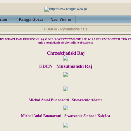
rum
Księga Gości
Nasi Wierni
HUMOR - Rysunkowe cz.1
BY WRAŻLIWE PROSZONE SĄ O NIE ROZCZYTYWANIE SIĘ W ZAMIESZCZONYCH TEKS
(nie przyglądanie się zbyt pilnie obrazkom)
Chrześcijański Raj
EDEN - Muzułmański Raj
Michal Aniol Buonarotti - Stworzenie Adama
Michal Aniol Buonarotti - Stworzenie Słońca i Księżca