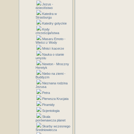
Jezus -
dzieciństwo
Katedra w
Strasburgu
Katedry gotyckie
Kody
chrześcijaństwa
Masaru Emoto -
Wieści z Wody
Mnisi i kacerze
Nauka o stanie
umyslu
Newton - Mroczny
Heretyk
Niebo na ziemi -
Buddyzm
Nieznana rodzina
Jezusa
Petra
Pierwsza Krucjata
Piramidy
Scjentologia
Skala
porównawcza planet
Skarby wczesnego
Średniowiecza