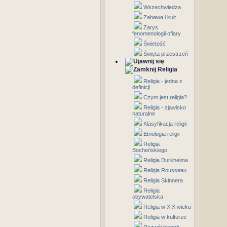
Wszechwiedza
Zabawa i kult
Zarys
fenomenologii ofiary
Świetość
Święta przestrzeń
Religia
Religia - jedna z
definicji
Czym jest religia?
Religia - zjawisko
naturalne
Klasyfikacja religii
Etnologia religii
Religia
Bocheńskiego
Religia Durkheima
Religia Rousseau
Religia Skinnera
Religia
obywatelska
Religia w XIX wieku
Religia w kulturze