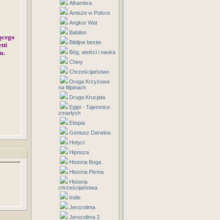
Alhambra
Amisze w Polsce
Angkor Wat
Babilon
jącego
Biblijne bestie
tti
m.
Bóg, ateiści i nauka
Chiny
Chrześcijaństwo
Droga Krzyżowa
na filipinach
Druga Krucjata
Egipt - Tajemnice
zmarłych
Etiopia
Geniusz Darwina
Hetyci
Hipnoza
Historia Boga
Historia Pisma
Historia
chrześcijaństwa
Indie
Jerozolima
Jerozolima 2