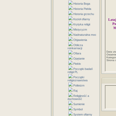
Historia Boga
Historia Piekła
Historia grzechu
Kozioł ofiarny
Lataj
Po
Krytyka religii
M
Mistycyzm
Nadnaturalna moc
Objawienia
Oblicza
reinkarnacji
Data ut
Ofiara
Ostatni
Kategor
Opętanie
Strona 
Piekło
Początki badań
religii PL
Początki
religioznawstwa
Politeizm
Raj
Religijność a
duchowość
Sumienie
Symbol
System ofiarny