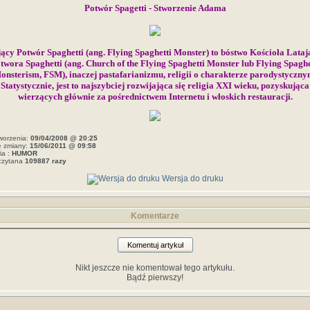
Potwór Spagetti - Stworzenie Adama
ący Potwór Spaghetti (ang. Flying Spaghetti Monster) to bóstwo Kościoła Lata
twora Spaghetti (ang. Church of the Flying Spaghetti Monster lub Flying Spaghe
onsterism, FSM), inaczej pastafarianizmu, religii o charakterze parodystyczny
Statystycznie, jest to najszybciej rozwijająca się religia XXI wieku, pozyskująca
wierzących głównie za pośrednictwem Internetu i włoskich restauracji.
worzenia:
09/04/2008 @ 20:25
e zmiany:
15/06/2011 @ 09:58
ia :
HUMOR
czytana
109887 razy
Wersja do druku
Komentarze
Komentuj artykuł
Nikt jeszcze nie komentował tego artykułu.
Bądź pierwszy!