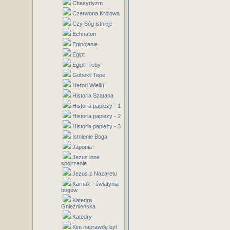
Chasydyzm
Czerwona Królowa
Czy Bóg istnieje
Echnaton
Egipcjanie
Egipt
Egipt -Teby
Gobekli Tepe
Herod Wielki
Historia Szatana
Historia papieży - 1
Historia papieży - 2
Historia papieży - 3
Istnienie Boga
Japonia
Jezus inne
spojrzenie
Jezus z Nazaretu
Karnak - świątynia
bogów
Katedra
Gnieźnieńska
Katedry
Kim naprawdę był