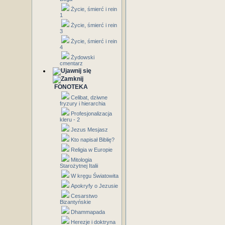
Życie, śmierć i rein
1
Życie, śmierć i rein
3
Życie, śmierć i rein
4
Żydowski
cmentarz
FONOTEKA
Celibat, dziwne
fryzury i hierarchia
Profesjonalizacja
kleru - 2
Jezus Mesjasz
Kto napisał Biblię?
Religia w Europie
Mitologia
Starożytnej Italii
W kręgu Światowita
Apokryfy o Jezusie
Cesarstwo
Bizantyńskie
Dhammapada
Herezje i doktryna