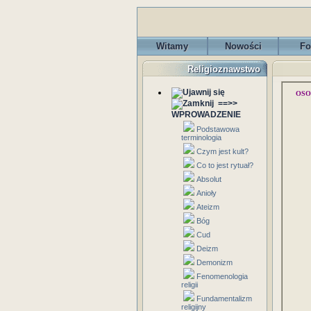
Witamy
Nowości
Fo
Religioznawstwo
OSO
==>>
WPROWADZENIE
Podstawowa
terminologia
Czym jest kult?
Co to jest rytuał?
Absolut
Anioły
Ateizm
Bóg
Cud
Deizm
Demonizm
Fenomenologia
religii
Fundamentalizm
religijny