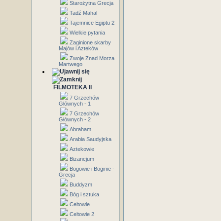
Starożytna Grecja
Tadź Mahal
Tajemnice Egiptu 2
Wielkie pytania
Zaginione skarby
Majów i Azteków
Zwoje Znad Morza
Martwego
FILMOTEKA II
7 Grzechów
Głównych - 1
7 Grzechów
Głównych - 2
Abraham
Arabia Saudyjska
Aztekowie
Bizancjum
Bogowie i Boginie -
Grecja
Buddyzm
Bóg i sztuka
Celtowie
Celtowie 2