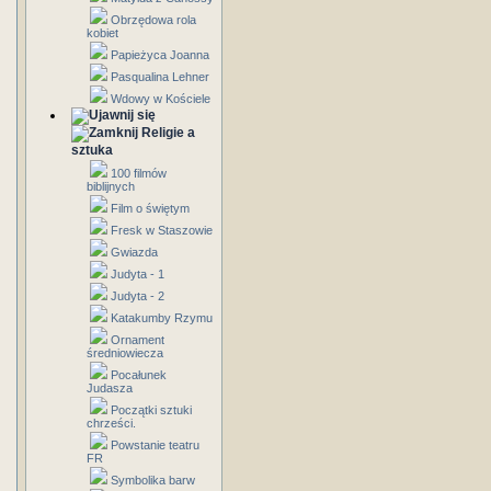
Obrzędowa rola
kobiet
Papieżyca Joanna
Pasqualina Lehner
Wdowy w Kościele
Religie a
sztuka
100 filmów
biblijnych
Film o świętym
Fresk w Staszowie
Gwiazda
Judyta - 1
Judyta - 2
Katakumby Rzymu
Ornament
średniowiecza
Pocałunek
Judasza
Początki sztuki
chrześci.
Powstanie teatru
FR
Symbolika barw