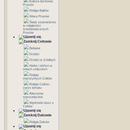
Kultura duchowa
Prusów
Religia Bałtów
Wiara Prusów
Ślady szamanizmu
w religijności
średniowiecznych
Prusów
Celtowie
Beltaine
Druidzi
Druidzi w źródłach
Niebo i słońce w
mitach celtyckich
Religia
starożytnych Celtów
Religie Celtów -
zarys tematu
Wierzenia
staroceltyckie
Wędrówki dusz u
Celtów
Dakowie
Religia Daków