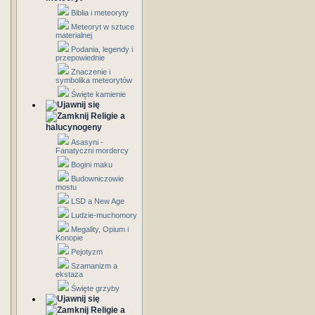
Biblia i meteoryty
Meteoryt w sztuce
materialnej
Podania, legendy i
przepowiednie
Znaczenie i
symbolika meteorytów
Święte kamienie
Religie a
halucynogeny
Asasyni -
Fanatyczni mordercy
Bogini maku
Budowniczowie
mostu
LSD a New Age
Ludzie-muchomory
Megality, Opium i
Konopie
Pejotyzm
Szamanizm a
ekstaza
Święte grzyby
Religie a