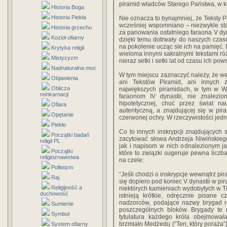
piramid władców Starego Państwa, w któ
Historia Boga
Historia Piekła
Nie oznacza to bynajmniej, że Teksty P
wcześniej wspomniano – niezwykle sta
Historia grzechu
za panowania ostatniego faraona V dyna
Kozioł ofiarny
dzięki temu dotrwały do naszych cza
na pokolenie ucząc sie ich na pamięć. 
Krytyka religii
wieloma innymi sakralnymi tekstami róż
Mistycyzm
nieraz setki i setki lat od czasu ich po
Nadnaturalna moc
W tym miejscu zaznaczyć należy, że w
Objawienia
ani Tekstów Piramid, ani innych z
Oblicza
największych piramidach, w tym w Wie
reinkarnacji
faraonom IV dynastii, nie znalezi
hipotetycznej, choć przez świat na
Ofiara
autentyczną, a znajdującej się w pi
Opętanie
czerwonej ochry. W rzeczywistości je
Piekło
Co to innych inskrypcji znajdujących
Początki badań
zacytować słowa Andrzeja Niwińskieg
religii PL
jak i napisom w nich odnalezionym ja
Początki
które to związki sugeruje pewna licz
religioznawstwa
na czele:
Politeizm
“Jeśli chodzi o inskrypcje wewnątrz pir
Raj
się dopiero pod koniec V dynastii w pi
Religijność a
niektórych kamieniach wydobytych w Tur
duchowość
istnieją krótkie, odręcznie pisane 
nadzorców, podające nazwy brygad r
Sumienie
poszczególnych bloków. Brygady te 
Symbol
tytulatura każdego króla obejmowała
brzmiało Medżedu (“Ten, który poraża”
System ofiarny