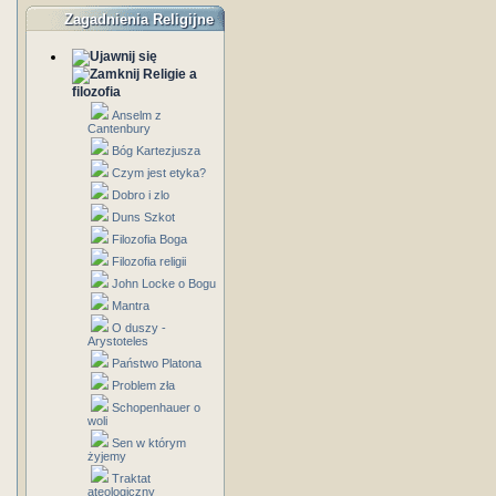
Zagadnienia Religijne
Religie a
filozofia
Anselm z
Cantenbury
Bóg Kartezjusza
Czym jest etyka?
Dobro i zlo
Duns Szkot
Filozofia Boga
Filozofia religii
John Locke o Bogu
Mantra
O duszy -
Arystoteles
Państwo Platona
Problem zła
Schopenhauer o
woli
Sen w którym
żyjemy
Traktat
ateologiczny