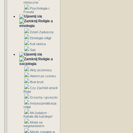
mistyczne
Psychologia r.
Freuda
Religie a
etnologia
Dzień Zaduszny
Etnologia religii
Kult słońca
Sati
Religie a
socjologia
Akty przemocy
Ateizm po czesku
Brat brud
Czy Zachód utracił
Boga
Grzechy i grzeszki
Instytucjonalizacja
religii
McJudaizm -
Kabała dla każdego!
Moda na
wegetarianizm
Mordy rytualne w