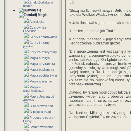
lub:
Znaki Zodiaku w
mitach
“Służą mu [Unisowi] tysiące. Setki mu 
jako dla Wielkiej Władzy (wr sxm). Unis
Magia
Astrologia
A Unis dostawał się do nieba, tak sam
Czarownice
“Unis leci po niebie jak Thot.”
Litewskie
Czary i czarownice
A lot boga i “idącego w jego ślady” 
Czary i czarty
i jednocześnie budzącym grozę:
polskie
“Dla niego Ziemia jest wstrząśnięta 
Kary za czarymary
wznosi się na ogromnym obłoku dymu [n
Magia a religia
on leci jak Apd-gęś. On ląduje jak xpr
jak żuk-skarabeusz na pustym tronie w t
Magia afrykańska
gęstwiny sitowia, by Unis mógł zasiąś
Magia babilońska
twojej barce, o Ra. Unis odbija się
Magia podbija świat
Horyzontu (Akhet), oto on, jego sxm-
Zbliżasz się do [wysokości] nieba, t
Magia w islamie
przepaski biodrowej.”
Magia w
średniowieczu
Dlatego, by faraon mógł odbyć tak dalek
czyniono, wypełniając grobowce w
Matka Joanna od
Aniołów
napojami, ale i najrozmaitszymi prz
wreszcie przedmiotami zbytku.
O czarownicach
O pojęciu magii
Na koniec. Mitologia starożytnego 
zachęcam Czytelników do zaznajomienia
Procesy o czary -
Prusy
Sztuka wróżenia