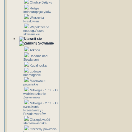
Okolice Bałtyku
Religie
Indoeuropejczyków
Wierzenia
Prasłowian
Współczesne
neopogaństwo
słowiańskie
Słowianie
Arkona
Badania nad
Słowianami
Kupalnocka
Ludowe
kosmogonie
Mazowsze
pogańskie
Mitologia - 1 cz. - O
wielkim dzbanie
Zerywanów
Mitologia - 2 cz. - O
narodzeniu
Przestworzy i
Przedstworzów
Obrzędowość
starosłowiańska
Obrzędy powitania