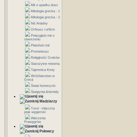
Mit o upadku dusz
Mitologia grecka - 1
Mitologia grecka - 2
Nić Ariadny
Orfeusz i orfizm
Pelazgijski mit o
stworzeniu
Platoński mit
Prometeusz
Religijność Greków
Starożytne misteria
Tajemnica Krety
Wróżbiarstwo w
Grecji
Świat homerycki
Świątynia Artemidy
Madziarzy
Turul - mityczny
ptak węgierski
Wierzenia
Prawęgrów
Połowcy