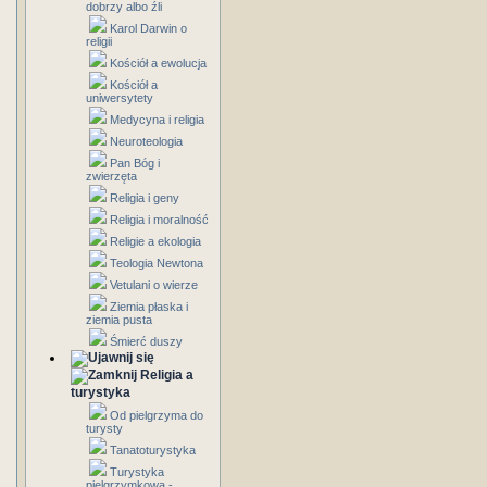
dobrzy albo źli
Karol Darwin o
religii
Kościół a ewolucja
Kościół a
uniwersytety
Medycyna i religia
Neuroteologia
Pan Bóg i
zwierzęta
Religia i geny
Religia i moralność
Religie a ekologia
Teologia Newtona
Vetulani o wierze
Ziemia płaska i
ziemia pusta
Śmierć duszy
Religia a
turystyka
Od pielgrzyma do
turysty
Tanatoturystyka
Turystyka
pielgrzymkowa -