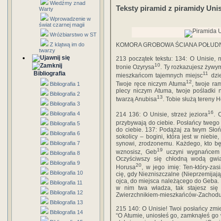
Wiedźmy znad
Teksty piramid z piramidy Uni
Warty
Wprowadzenie w
świat czarnej magii
Wróżbiarstwo w ST
Z klątwą im do
KOMORA GROBOWA ŚCIANA POŁUD
twarzy
213 początek tekstu: 134: O Unisie, 
10
tronie Ozyrysa
. Ty rozkazujesz żywy
Bibliografia
11
mieszkańcom tajemnych miejsc
dzie
12
Twoje ręce niczym Atuma
, twoje ra
Bibliografia 1
plecy niczym Atuma, twoje pośladki 
Bibliografia 2
13
twarzą Anubisa
. Tobie służą tereny 
Bibliografia 3
16
Bibliografia 4
214 136: O Unisie, strzeż jeziora
. 
przybywają do ciebie. Posłańcy twego
Bibliografia 5
do ciebie. 137: Podążaj za twym Sło
Bibliografia 6
sokolicy – bogini, która jest w nieb
Bibliografia 7
synowi, zrodzonemu. Każdego, kto będ
19
wznosisz, Geb
uczyni wygnańcem w
Bibliografia 8
Oczyściwszy się chłodną wodą gwi
Bibliografia 9
20
Horusa
, w jego imię: Ten-który-za
Bibliografia 10
cię, gdy Niezniszczalne (Nieprzemija
ojca, do miejsca należącego do Geba. 
Bibliografia 11
w nim twa władza, tak stajesz się 
Bibliografia 12
Zwierzchnikiem-mieszkańców-Zachodu
Bibliografia 13
215 140: O Unisie! Twoi posłańcy zmie
Bibliografia 14
“O Atumie, uniosłeś go, zamknąłeś go