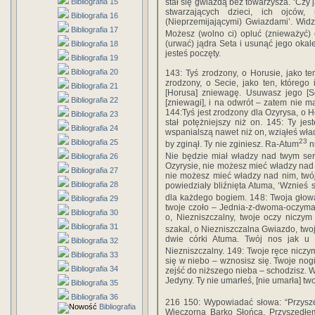
Bibliografia 15
stał się gwiazdą bez towarzysza. ‘Czy 
stwarzających dzieci, ich ojców,
Bibliografia 16
(Nieprzemijającymi) Gwiazdami’. Wid
Bibliografia 17
Możesz (wolno ci) opluć (znieważyć) 
(urwać) jądra Seta i usunąć jego okale
Bibliografia 18
jesteś poczęty.
Bibliografia 19
Bibliografia 20
143: Tyś zrodzony, o Horusie, jako ten
zrodzony, o Secie, jako ten, którego
Bibliografia 21
[Horusa] zniewagę. Usuwasz jego [Se
Bibliografia 22
[zniewagi], i na odwrót – zatem nie m
144:Tyś jest zrodzony dla Ozyrysa, o H
Bibliografia 23
stał potężniejszy niż on. 145: Ty je
Bibliografia 24
wspanialszą nawet niż on, wziąłeś wła
23
Bibliografia 25
by zginął. Ty nie zginiesz. Ra-Atum
n
Nie będzie miał władzy nad twym se
Bibliografia 26
Ozyrysie, nie możesz mieć władzy nad 
Bibliografia 27
nie możesz mieć władzy nad nim, twój
Bibliografia 28
powiedziały bliźnięta Atuma, ‘Wznieś s
dla każdego bogiem. 148: Twoja głow
Bibliografia 29
twoje czoło – Jednia-z-dwoma-oczyma, 
Bibliografia 30
o, Niezniszczalny, twoje oczy niczym
Bibliografia 31
szakal, o Niezniszczalna Gwiazdo, two
dwie córki Atuma. Twój nos jak u 
Bibliografia 32
Niezniszczalny. 149: Twoje ręce niczy
Bibliografia 33
się w niebo – wznosisz się. Twoje nogi
Bibliografia 34
zejść do niższego nieba – schodzisz. W
Jedyny. Ty nie umarłeś, [nie umarła] two
Bibliografia 35
Bibliografia 36
216 150: Wypowiadać słowa: “Przysze
Bibliografia
Wieczorna Barko Słońca. Przyszedłem