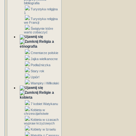
bibliografia
Turystyka religijna
1
Turystyka religijna
we Francji
Świątynie które
warto zobaczyć
Religia a
etnografia
Cmentarze polskie
Jajka wielkanocne
Podłaźniczka
Stary rok
Upiór!
Wampiry i Wilkołaki
Religie a
kobieta
7 kobiet Watykanu
Kobieta w
chrzescijaństwie
Kobieta w czasach
wypraw krzyżowych
Kobiety w Izraelu
Matylda z Canossy