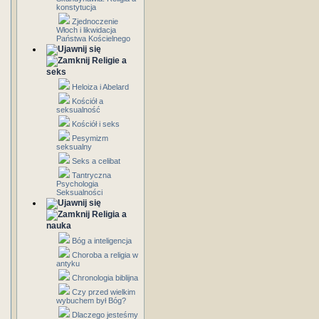
konstytucja
Zjednoczenie
Włoch i likwidacja
Państwa Kościelnego
Religie a
seks
Heloiza i Abelard
Kościół a
seksualność
Kościół i seks
Pesymizm
seksualny
Seks a celibat
Tantryczna
Psychologia
Seksualności
Religia a
nauka
Bóg a inteligencja
Choroba a religia w
antyku
Chronologia biblijna
Czy przed wielkim
wybuchem był Bóg?
Dlaczego jesteśmy