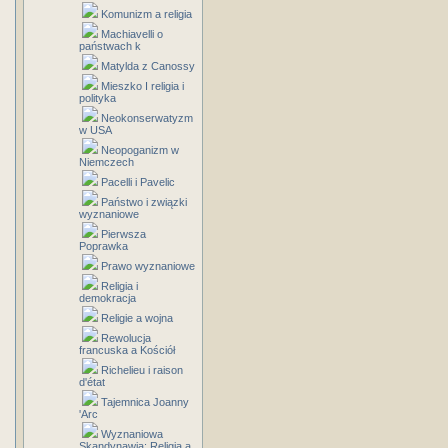
Komunizm a religia
Machiavelli o
państwach k
Matylda z Canossy
Mieszko I religia i
polityka
Neokonserwatyzm
w USA
Neopoganizm w
Niemczech
Pacelli i Pavelic
Państwo i związki
wyznaniowe
Pierwsza
Poprawka
Prawo wyznaniowe
Religia i
demokracja
Religie a wojna
Rewolucja
francuska a Kościół
Richelieu i raison
d'état
Tajemnica Joanny
'Arc
Wyznaniowa
Skandynawia: Religia a