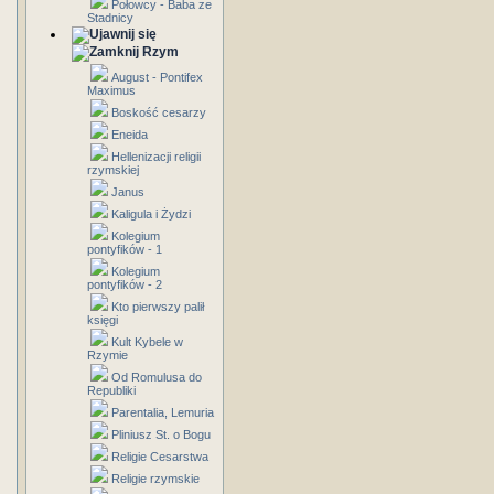
Połowcy - Baba ze
Stadnicy
Rzym
August - Pontifex
Maximus
Boskość cesarzy
Eneida
Hellenizacji religii
rzymskiej
Janus
Kaligula i Żydzi
Kolegium
pontyfików - 1
Kolegium
pontyfików - 2
Kto pierwszy palił
księgi
Kult Kybele w
Rzymie
Od Romulusa do
Republiki
Parentalia, Lemuria
Pliniusz St. o Bogu
Religie Cesarstwa
Religie rzymskie