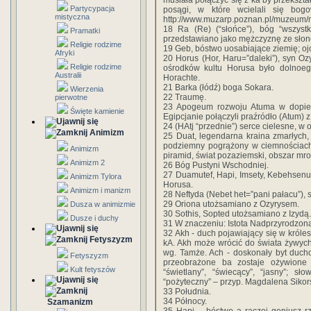
musiała połączyć się z ka by przekszt
Partycypacja
posągi, w które wcielali się bog
mistyczna
http://www.muzarp.poznan.pl/muzeum/m
18 Ra (Re) (“słońce”), bóg “wszyst
Pramatki
przedstawiano jako mężczyznę ze słon
Religie rodzime
19 Geb, bóstwo uosabiające ziemię; oj
Afryki
20 Horus (Hor, Haru=”daleki”), syn Oz
Religie rodzime
ośrodków kultu Horusa było dolnoeg
Australii
Horachte.
21 Barka (łódź) boga Sokara.
Wierzenia
22 Traumę.
pierwotne
23 Apogeum rozwoju Atuma w dopiero
Święte kamienie
Egipcjanie połączyli praźródło (Atum) 
24 (HAtj “przednie”) serce cielesne, w
Animizm
25 Duat, legendarna kraina zmarłych,
podziemny pogrążony w ciemnościach
Animizm
piramid, świat pozaziemski, obszar mr
Animizm 2
26 Bóg Pustyni Wschodniej.
27 Duamutef, Hapi, Imsety, Kebehsen
Animizm Tylora
Horusa.
Animizm i manizm
28 Neftyda (Nebet het=”pani pałacu”), s
29 Oriona utożsamiano z Ozyrysem.
Dusza w animizmie
30 Sothis, Sopted utożsamiano z Izydą.
Dusze i duchy
31 W znaczeniu: Istota Nadprzyrodzon
32 Akh - duch pojawiający się w króles
Fetyszyzm
kA. Akh może wrócić do świata żywych
wg. Tamże. Ach - doskonały byt ducho
Fetyszyzm
przeobrażone ba zostaje ożywione 
Kult fetyszów
“świetlany”, “świecący”, “jasny”; s
“pożyteczny” – przyp. Magdalena Siko
33 Południa.
34 Północy.
Szamanizm