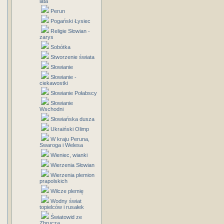
lata
Perun
Pogański Łysiec
Religie Słowian -
zarys
Sobótka
Stworzenie świata
Słowianie
Słowianie -
ciekawostki
Słowianie Połabscy
Słowianie
Wschodni
Słowiańska dusza
Ukraiński Olimp
W kraju Peruna,
Swaroga i Welesa
Wieniec, wianki
Wierzenia Słowian
Wierzenia plemion
prapolskich
Wilcze plemię
Wodny świat
topielców i rusałek
Światowid ze
Zbrucza