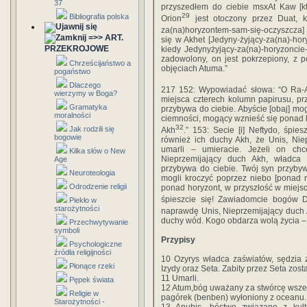
37
przyszedłem do ciebie msxAt Kaw [kt
29
Bibliografia polska
Orion
jest otoczony przez Duat, k
za(na)horyzontem-sam-się-oczyszcza] 
=>> ART.
się w Akhet [Jedyny-żyjący-za(na)-ho
PRZEKROJOWE
kiedy Jedynyżyjący-za(na)-horyzoncie-
zadowolony, on jest pokrzepiony, z 
Chrześcijaństwo a
objęciach Atuma.”
pogaństwo
Dlaczego
217 152: Wypowiadać słowa: “O Ra-A
wierzymy w Boga?
miejsca czterech kolumn papirusu, pr
Gramatyka
przybywa do ciebie. Abyście [obaj] mo
moralności
ciemności, mogący wznieść się ponad ho
32
Jak rodzili się
Akh
.” 153: Secie [i] Neftydo, śpi
bogowie
również ich duchy Akh, że Unis, Nie
umarli – umieracie. Jeżeli on chc
Kilka słów o New
Nieprzemijający duch Akh, władca 
Age
przybywa do ciebie. Twój syn przybyw
Neuroteologia
mogli kroczyć poprzez niebo [ponad 
Odrodzenie religii
ponad horyzont, w przyszłość w miejsce
śpieszcie się! Zawiadomcie bogów 
Piekło w
starożytności
naprawdę Unis, Nieprzemijający duch 
duchy wód. Kogo obdarza wolą życia – 
Przechwytywanie
symboli
Przypisy
Psychologiczne
źródła religijności
10 Ozyrys władca zaświatów, sędzia 
Płonące rzeki
Izydy oraz Seta. Zabity przez Seta zost
11 Umarli.
Pępek świata
12 Atum,bóg uważany za stwórcę wszec
Religie w
pagórek (benben) wyłoniony z oceanu.
Starożytności -