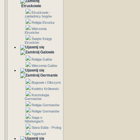
Etruskowie
Etruskowie -
zakładnicy bogów
Religia Etruska
Wierzenia
Etrusków
Święte Księgi
Etrusków
Galowie
Religia Galów
Wierzenia Galów
Germanie
Bogowie i Olbrzymi
Kodeks Królewski
Kosmologia
Germanów
Religia Germanów
Religie Germanów
Saga o
Nibelungach
Stara Edda - Prolog
Yggdrasil