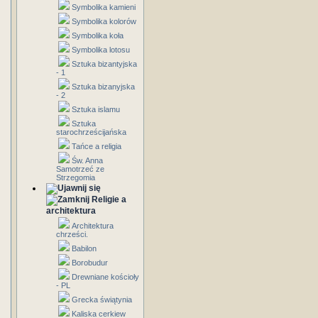
Symbolika kamieni
Symbolika kolorów
Symbolika koła
Symbolika lotosu
Sztuka bizantyjska
- 1
Sztuka bizanyjska
- 2
Sztuka islamu
Sztuka
starochrześcijańska
Tańce a religia
Św. Anna
Samotrzeć ze
Strzegomia
Religie a
architektura
Architektura
chrześci.
Babilon
Borobudur
Drewniane kościoły
- PL
Grecka świątynia
Kaliska cerkiew