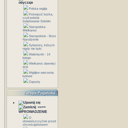
obyczaje
Polska wigilja
Poświęcić bożka,
czyli polskie
świętowanie Sobótki
Staropolska
Wielkanoc
Staropolskie - Boże
Narodzenie
Sylwestry, których
nigdy nie było
Walentynki - 14
lutego
Wielkanoc dawniej i
dziś
Wigilijne wierzenia
ludowe
Zapusty
Europa Pogańska
==>>
WPROWADZENIE
O
słowiańszczyźnie przed
chrześcijaństwem