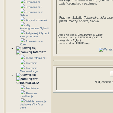
35 Hapi – bóstwo a raczej geniusz rz
Szamanizm
zwieńczoną kępą papirusu.
Szamanizm 2
Szamanizm w
*
Syberii
Fragment książki:
Teksty piramid z pir
Kim jest szaman?
przetłumaczył Andrzej Sarwa
Mity
kosmogoniczne Syberii
Religie Azji i Syberii
Data utworzenia:
27/02/2018 @ 22:30
- zarys tematu
Ostatnie zmiany:
24/05/2018 @ 22:11
Kategoria :
( Egipt )
Szamanizm w
Strona czytana
93602 razy
Korei
Totemizm
Teoria totemizmu
Totemizm
Totemizm
Malinowskiego
=>>
Nikt jeszcze 
CHRONOLOGIA
Prehistoria
Pierwsze
cywilizacje
Wielkie rewolucje
duchowe VII - IV w.
p.n.e