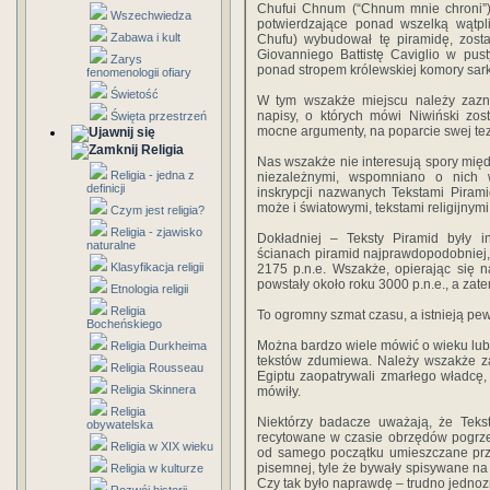
Chufui Chnum (“Chnum mnie chroni”), 
Wszechwiedza
potwierdzające ponad wszelką wątpl
Zabawa i kult
Chufu) wybudował tę piramidę, zosta
Giovanniego Battistę Caviglio w pus
Zarys
ponad stropem królewskiej komory sar
fenomenologii ofiary
Świetość
W tym wszakże miejscu należy zazna
napisy, o których mówi Niwiński zos
Święta przestrzeń
mocne argumenty, na poparcie swej tez
Religia
Nas wszakże nie interesują spory międz
Religia - jedna z
niezależnymi, wspomniano o nich 
definicji
inskrypcji nazwanych Tekstami Pirami
może i światowymi, tekstami religijnymi,
Czym jest religia?
Religia - zjawisko
Dokładniej – Teksty Piramid były i
naturalne
ścianach piramid najprawdopodobniej, 
Klasyfikacja religii
2175 p.n.e. Wszakże, opierając się na
powstały około roku 3000 p.n.e., a zat
Etnologia religii
Religia
To ogromny szmat czasu, a istnieją pewn
Bocheńskiego
Można bardzo wiele mówić o wieku lub o
Religia Durkheima
tekstów zdumiewa. Należy wszakże za
Religia Rousseau
Egiptu zaopatrywali zmarłego władcę,
Religia Skinnera
mówiły.
Religia
Niektórzy badacze uważają, że Tekst
obywatelska
recytowane w czasie obrzędów pogrze
Religia w XIX wieku
od samego początku umieszczane przy
pisemnej, tyle że bywały spisywane na 
Religia w kulturze
Czy tak było naprawdę – trudno jednoz