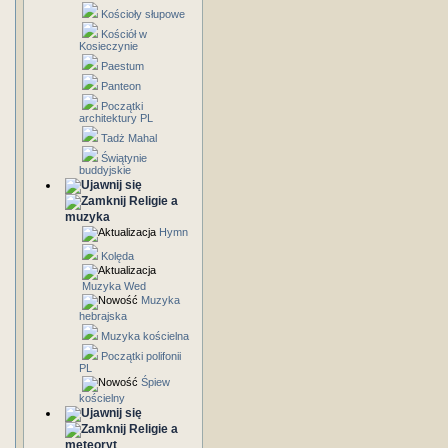
Kościoły słupowe
Kościół w
Kosieczynie
Paestum
Panteon
Początki
architektury PL
Tadż Mahal
Świątynie
buddyjskie
Religie a
muzyka
Hymn
Kolęda
Muzyka Wed
Muzyka
hebrajska
Muzyka kościelna
Początki polifonii
PL
Śpiew
kościelny
Religie a
meteoryt