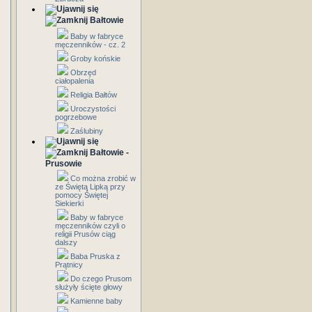
Bałtowie
Baby w fabryce
męczenników - cz. 2
Groby końskie
Obrzęd
ciałopalenia
Religia Bałtów
Uroczystości
pogrzebowe
Zaślubiny
Bałtowie -
Prusowie
Co można zrobić w
ze Świętą Lipką przy
pomocy Świętej
Siekierki
Baby w fabryce
męczenników czyli o
religii Prusów ciąg
dalszy
Baba Pruska z
Prątnicy
Do czego Prusom
służyły ścięte głowy
Kamienne baby