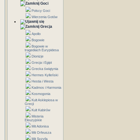
Goci
Polscy Goci
Wierzenia Gotów
Grecja
Apollo
Bogowie
Bogowie w
tragediach Eurypidesa
Dionizje
Grecja i Egipt
Grecka świątynia
Hermes Kylleński
Hestia i Westa
Kadmos i Harmonia
Kosmogonia
Kult Asklepiosa w
Grecji
Kult Kabirów
Misteria
Eleuzyjskie
Mit Adonisa
Mit Orfeusza
Mit Syzyfa