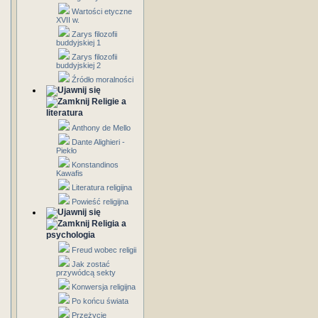
Wartości etyczne
XVII w.
Zarys filozofii
buddyjskiej 1
Zarys filozofii
buddyjskiej 2
Źródło moralności
Religie a
literatura
Anthony de Mello
Dante Alighieri -
Piekło
Konstandinos
Kawafis
Literatura religijna
Powieść religijna
Religia a
psychologia
Freud wobec religii
Jak zostać
przywódcą sekty
Konwersja religijna
Po końcu świata
Przeżycie