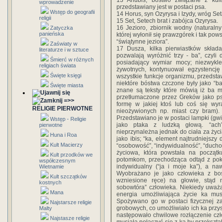
13 Anubis, bóstwo związane z kul
wprowadzenie
przedstawiany jest w postaci psa.
Wstęp do geografii
14 Horus, syn Ozyrysa i Izydy, wróg Set
religii
15 Set, Setech brat i zabójca Ozyrysa.
16 Jezioro, zbiornik wodny (naturalny
Zatyczka
panieńska
której wyłonił się prawzgórek i tak po
“świątynne jeziora”.
Zaświaty w
17 Dusza, kilka pierwiastków skład
literaturze i w sztuce
pozwalają wyróżnić trzy - ba”, czyli
Śmierć w różnych
posiadający wymiar mocy; niezwykle
religiach świata
żywotnych, kontynuował egzystencję
Święte księgi
wszystkie funkcje organizmu, przedst
niektóre bóstwa czczone były jako “ba
Święte miasta
znane są teksty które mówią iż ba m
przetłumaczone przez Greków jako ps
=>>
formę w jakiej ktoś lub coś się wyr
RELIGIE PIERWOTNE
nieożywionych np. miast czy bram).
Przedstawiano je w postaci lampki (gwi
Wstęp - Religie
jako ptaka z ludzką głową. “ach”
pierwotne
nieprzynależna jednak do ciała za życ
Huna i Roa
jako ibis; “ka, element najtrudniejsz
Kult Macierzy
“osobowość”, “indywidualność”, “ducho
życiowa, która powstała na począt
Kult przodków we
potomkom, przechodząca odtąd z poko
współczesnym
indywidualny (“ja i moje ka”), a n
Wietnamie
Wyobrażano je jako człowieka z bos
Kult szczątków
wzniesione ręce) na głowie, stąd 
kostnych
sobowtóra” człowieka. Niekiedy uważa
Mana
energia umożliwiająca życie ka mus
Spożywano go w postaci fizycznej za
Najstarsze religie
grobowych, co umożliwiało ich ka przys
Malty
następowało chwilowe rozłączenie czł
Najstasze religie