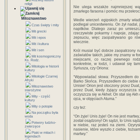
Rozwój historii
religii
Nie ulega wszakże najmniejszej wąt
zmarłego faraona i pomóc mu przekroc
Mitoznawstwo
Wedle wierzeń egipskich zmarły wład
podlegał unicestwieniu. On żył nadal, 
Czas święty i mity
napitków. Dlatego zaraz po umiesz
Mit grecki
rzeczywiste pokarmy i napoje, zdają
zepsuciu, więc zaopatrywano go rów
Mit i epos
wiecznie.
Mit i kultura
Mit i sen
Król musiał być dobrze zaopatrzony n
zaświatów takich, jakie my znamy w for
Mit kosmogoniczny
miejscami, co raczej pewnego rodza
Ks. Rodz.
konkretnie, w łodzi, i udawał się t
Mitologia w historii
Syriusza, czy Oriona:
kultury
Mitologie Czarnej
“Wypowiadać słowa: Przyszedłem do c
Afryki
Barko Słońca. Przyszedłem do ciebie 
Unisie! Orion jest otoczony przez Duat
Mitoznawstwo
przez Duat, kiedy żyjący oczyszcza 
starożytne
oczyszcza się w Akhet. On stał się Akh 
Mity - część
ojca, w objęciach Atuma.”
kultury
Mity o potopie
czy też:
Na początku była
“On żyje! Unis żyje! On nie jest martwy
woda
został osądzony! On sądzi, to Unis sąd
Potwory ludzko-
w niebie, raz jesteś na ziemi. Ozyry
zwierzęce
nasienie, które wyszło z ciebie, tożsam
Ptaki w mitach i
martwy.”
legendach