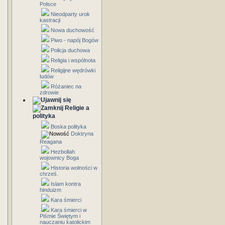
Polsce
Nieodparty urok
kastracji
Nowa duchowość
Piwo - napój Bogów
Policja duchowa
Religia i wspólnota
Religijne wędrówki
ludów
Różaniec na
zdrowie
Religie a
polityka
Boska polityka
Doktryna
Reagana
Hezbollah
wojownicy Boga
Historia wolności w
chrześ.
Islam kontra
hinduizm
Kara śmierci
Kara śmierci w
Piśmie Świętym i
nauczaniu katolickim