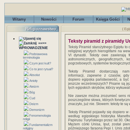
Witamy
Nowości
Forum
Księga Gości
N
Religioznawstwo
( Egi
Teksty piramid z piramidy U
==>>
Teksty Piramid starożytnego Egiptu to o
WPROWADZENIE
religijnej wyrytych hieroglifami na w
Podstawowa
VI dynastii. Teksty owe zawierają f
terminologia
astronomicznych, geograficznych, ko
pogrzebowych, systemów teologicznych
Czym jest kult?
Co to jest rytuał?
Teksty Piramid dostarczają nam 
Absolut
informacji, zapewne z czasów, gdy
dopiero egipska państwowość, a by
Anioły
jeszcze wcześniejszych? Pisane są j
Ateizm
tych egipskich skrybów, którzy wykuwal
Bóg
Nie zawsze można zrozumieć sens nie
Cud
poszczególne słowa, których fonetyczn
znaczyło, już nie. Słowem: teksty te s
Deizm
Demonizm
Teksty Piramid pojawiły się dopiero w 
Fenomenologia
według egipskiego historyka Maneth
religii
Papirusu Turyńskiego przez lat 30. Oko
Mężem córki Unisa, Iput, został pier
Fundamentalizm
późniejszego faraona Pepi I. Unis zdob
religijny