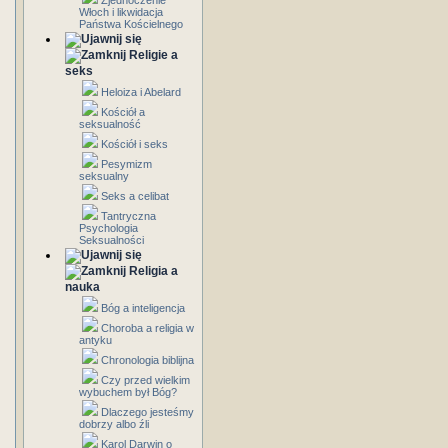
Zjednoczenie
Włoch i likwidacja
Państwa Kościelnego
Religie a
seks
Heloiza i Abelard
Kościół a
seksualność
Kościół i seks
Pesymizm
seksualny
Seks a celibat
Tantryczna
Psychologia
Seksualności
Religia a
nauka
Bóg a inteligencja
Choroba a religia w
antyku
Chronologia biblijna
Czy przed wielkim
wybuchem był Bóg?
Dlaczego jesteśmy
dobrzy albo źli
Karol Darwin o