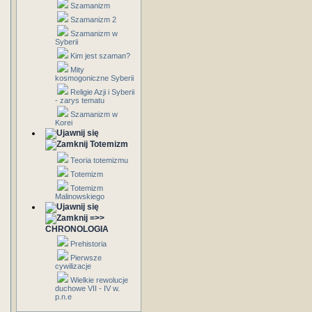
Szamanizm
Szamanizm 2
Szamanizm w
Syberii
Kim jest szaman?
Mity
kosmogoniczne Syberii
Religie Azji i Syberii
- zarys tematu
Szamanizm w
Korei
Totemizm
Teoria totemizmu
Totemizm
Totemizm
Malinowskiego
=>>
CHRONOLOGIA
Prehistoria
Pierwsze
cywilizacje
Wielkie rewolucje
duchowe VII - IV w.
p.n.e