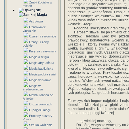
zamykał archont, który w zwyczajnym cz
Znaki Zodiaku w
lecz tego dnia przywdziewał purpurę, 
mitach
doszedł do grobów żołnierzy, nabierał
namaszczał je wonnościami i zabijał
Magia
dusze dzielnych wojowników na ucztę
kubek wina mówiąc: “Wznoszę kielich n
Astrologia
wolność Grecji".
Czarownice
Podobne uroczystości graniczyły z
Litewskie
Herosem stawał się po śmierci czł
ziomków. Herosami więc byli przede 
Czary i czarownice
prawodawcy, bohaterowie wojenni (Le
Czary i czarty
wreszcie ci, którzy swoimi wynalazkam
polskie
wielką świętością gminy. Znajdowa
Kary za czarymary
posiadłości gminnych. Czasami otacz
nieprzyjaciel nie wykradł dobroczynn
Magia a religia
heroon - którą zazwyczaj otaczał gaj 
Magia afrykańska
było w nim uszczknąć ani gałązki. Przy 
krwi ofiar. Nabożeństwo odbywało się n
Magia babilońska
i palono je w całości Przy każdej uc
Magia podbija świat
cześć herosów, a wszystko, co podc
Magia w islamie
należne. W chwilach trwogi najżarliws
opiekunowie najłatwiej mogli przyjść
Magia w
Wąż, pełzający po ziemi, ukrywający s
średniowieczu
tych półbogów. Na grobach herosów st
Matka Joanna od
Aniołów
Ze wszystkich bogów najgłębiej i naj
O czarownicach
ziemskie. Mieszkając w głębi ziemi
korzeniami roślin. Na ich czele stała
O pojęciu magii
nieprzebranej potęgi twórczej.
Procesy o czary -
Prusy
...tej wielkiej macierzy,
Do której wszystko wraca, by na ż
Sztuka wróżenia