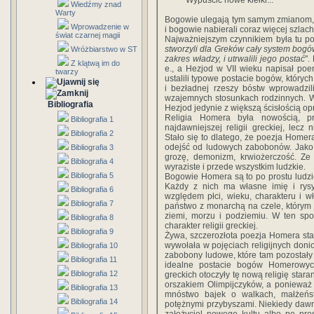
Wypuścić nowe kiełki... *
Wiedźmy znad
Warty
Bogowie ulegają tym samym zmianom, c
Wprowadzenie w
i bogowie nabierali coraz więcej szlach
świat czarnej magii
Najważniejszym czynnikiem była tu po
stworzyli dla Greków cały system bogó
Wróżbiarstwo w ST
zakres władzy, i utrwalili jego postać
".
Z klątwą im do
e., a Hezjod w VII wieku napisał poe
twarzy
ustalili typowe postacie bogów, których
i bezładnej rzeszy bóstw wprowadzil
wzajemnych stosunkach rodzinnych. W
Bibliografia
Hezjod jedynie z większą ścisłością o
Religia Homera była nowością, pr
Bibliografia 1
najdawniejszej religii greckiej, lec
Bibliografia 2
Stało się to dlatego, że poezja Homera
odejść od ludowych zabobonów. Jako pr
Bibliografia 3
grozę, demonizm, krwiożerczość. Ze 
Bibliografia 4
wyraziste i przede wszystkim ludzkie.
Bibliografia 5
Bogowie Homera są to po prostu ludzie
Każdy z nich ma własne imię i rys
Bibliografia 6
względem płci, wieku, charakteru i w
Bibliografia 7
państwo z monarchą na czele, którym 
ziemi, morzu i podziemiu. W ten spo
Bibliografia 8
charakter religii greckiej.
Bibliografia 9
Żywa, szczerozłota poezja Homera st
wywołała w pojęciach religijnych donio
Bibliografia 10
zabobony ludowe, które tam pozostały p
Bibliografia 11
idealne postacie bogów Homerowyc
Bibliografia 12
greckich otoczyły tę nową religię star
orszakiem Olimpijczyków, a ponieważ 
Bibliografia 13
mnóstwo bajek o walkach, małżeńst
Bibliografia 14
potężnymi przybyszami. Niekiedy dawn