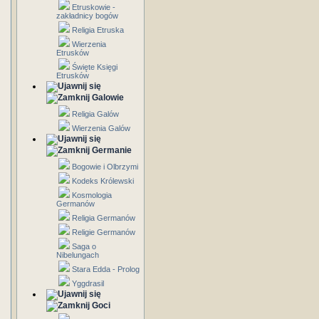
Etruskowie -
zakładnicy bogów
Religia Etruska
Wierzenia
Etrusków
Święte Księgi
Etrusków
Galowie
Religia Galów
Wierzenia Galów
Germanie
Bogowie i Olbrzymi
Kodeks Królewski
Kosmologia
Germanów
Religia Germanów
Religie Germanów
Saga o
Nibelungach
Stara Edda - Prolog
Yggdrasil
Goci