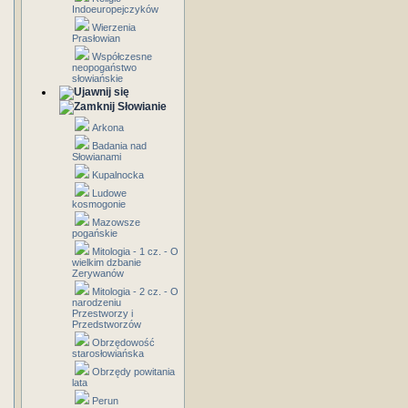
Indoeuropejczyków
Wierzenia
Prasłowian
Współczesne
neopogaństwo
słowiańskie
Słowianie
Arkona
Badania nad
Słowianami
Kupalnocka
Ludowe
kosmogonie
Mazowsze
pogańskie
Mitologia - 1 cz. - O
wielkim dzbanie
Zerywanów
Mitologia - 2 cz. - O
narodzeniu
Przestworzy i
Przedstworzów
Obrzędowość
starosłowiańska
Obrzędy powitania
lata
Perun