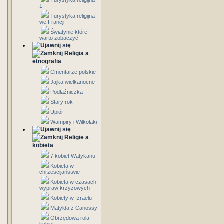
Turystyka religijna
1
Turystyka religijna
we Francji
Świątynie które
warto zobaczyć
Religia a
etnografia
Cmentarze polskie
Jajka wielkanocne
Podłaźniczka
Stary rok
Upiór!
Wampiry i Wilkołaki
Religie a
kobieta
7 kobiet Watykanu
Kobieta w
chrzescijaństwie
Kobieta w czasach
wypraw krzyżowych
Kobiety w Izraelu
Matylda z Canossy
Obrzędowa rola