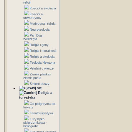
religii
Kościół a ewolucja
Kościół a
uniwersytety
Medycyna i religia
Neuroteologia
Pan Bóg i
zwierzęta
Religia i geny
Religia i moralność
Religie a ekologia
Teologia Newtona
Vetulani o wierze
Ziemia płaska i
ziemia pusta
Śmierć duszy
Religia a
turystyka
Od pielgrzyma do
turysty
Tanatoturystyka
Turystyka
pielgrzymkowa -
bibliografia