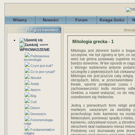
Witamy
Nowości
Forum
Księga Gości
N
Religioznawstwo
Grecja
Mitologia grecka - 1
==>>
WPROWADZENIE
Mitologia jest zbiorem baśni o boga
szczepów, nie był zgodny w tym, co 
Podstawowa
wieś lub gmina podawały zupełnie inne
terminologia
bardzo dowolnie. W ten sposób w ciągu 
Czym jest kult?
z którego wybieramy jedynie podani
szczegóły z piękniejszych lub ciekaws
Co to jest rytuał?
Mitologia nie jest jeszcze całą religi
Absolut
obrzędach, które, w przeciwieństwie
Anioły
trwałe, oporne postępowi czasu i 
zachowawczości kultu możemy odtw
Ateizm
Greków, a nawet wskazać, co do niej
Bóg
osiedleniem się Hellenów.
Cud
Jedną z pierwotnych form religii je
Deizm
martwym, uważanym za siedzibę ja
przechodząc koło kamienia na rozsta
Demonizm
Meteorytom, ponieważ spadły z nieba, 
Fenomenologia
kamieniu, odzyskiwał rozum, a zbrodni
religii
okruchem skał nadawano nieraz imion
Fundamentalizm
Podobnej czci doznawały pnie drzew
religijny