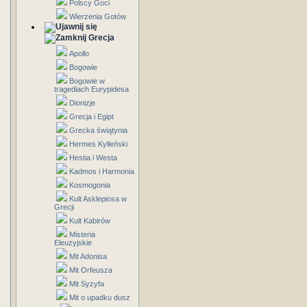
Polscy Goci
Wierzenia Gotów
Grecja
Apollo
Bogowie
Bogowie w
tragediach Eurypidesa
Dionizje
Grecja i Egipt
Grecka świątynia
Hermes Kylleński
Hestia i Westa
Kadmos i Harmonia
Kosmogonia
Kult Asklepiosa w
Grecji
Kult Kabirów
Misteria
Eleuzyjskie
Mit Adonisa
Mit Orfeusza
Mit Syzyfa
Mit o upadku dusz