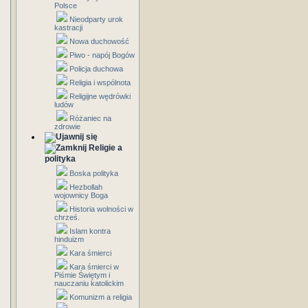
Polsce
Nieodparty urok
kastracji
Nowa duchowość
Piwo - napój Bogów
Policja duchowa
Religia i wspólnota
Religijne wędrówki
ludów
Różaniec na
zdrowie
Religie a
polityka
Boska polityka
Hezbollah
wojownicy Boga
Historia wolności w
chrześ.
Islam kontra
hinduizm
Kara śmierci
Kara śmierci w
Piśmie Świętym i
nauczaniu katolickim
Komunizm a religia