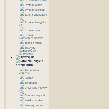
Symbolika kolorów
Symbolika koła
Symbolika lotosu
Sztuka bizantyjska
- 1
Sztuka bizanyjska
- 2
Sztuka islamu
Sztuka
starochrześcijańska
Tańce a religia
Św. Anna
Samotrzeć ze
Strzegomia
Religie a
architektura
Architektura
chrześci.
Babilon
Borobudur
Drewniane kościoły
- PL
Grecka świątynia
Kaliska cerkiew
Kościoły słupowe