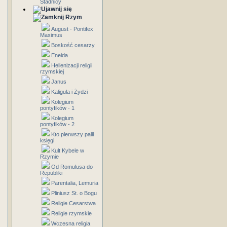
Stadnicy
Rzym
August - Pontifex
Maximus
Boskość cesarzy
Eneida
Hellenizacji religii
rzymskiej
Janus
Kaligula i Żydzi
Kolegium
pontyfików - 1
Kolegium
pontyfików - 2
Kto pierwszy palił
księgi
Kult Kybele w
Rzymie
Od Romulusa do
Republiki
Parentalia, Lemuria
Pliniusz St. o Bogu
Religie Cesarstwa
Religie rzymskie
Wczesna religia