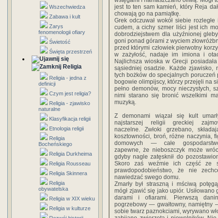
wstęgami i namaszczano oliwą. Mógł to
jest to ten sam kamień, który Reja da
Wszechwiedza
chowają go na pamiątkę.
Zabawa i kult
Grek odczuwał wokół siebie rozległe 
Zarys
cudem, a cichy szmer liści jest ich m
fenomenologii ofiary
dobrodziejstwem dla użyźnionej gleby;
goni ponad górami z wyciem złowróżb
Świetość
przed którymi człowiek pierwotny korzy
Święta przestrzeń
w zażyłość, nadaje im imiona i o
Najlichsza wioska w Grecji posiadał
Religia
sąsiedniej osadzie. Każde zjawisko,
tych bożków do specjalnych poruczeń p
Religia - jedna z
bogowie olimpijscy, którzy przejęli na si
definicji
pełno demonów, mocy nieczystych, sz
Czym jest religia?
nimi starano się bronić wszelkimi m
muzyką.
Religia - zjawisko
naturalne
Z demonami wiązał się kult umarł
Klasyfikacja religii
najstarszej religii greckiej zajm
Etnologia religii
naczelne. Zwłoki grzebano, składa
kosztowności, broń, różne naczynia, fi
Religia
domowych — całe gospodarstwo
Bocheńskiego
zapewne, że nieboszczyk może wróci
Religia Durkheima
gdyby nagle zatęsknił do pozostawio
Skoro zaś weźmie ich część ze so
Religia Rousseau
prawdopodobieństwo, że nie zechc
Religia Skinnera
nawiedzać swego domu.
Religia
Zmarły był straszną i mściwą potęgą
obywatelska
mógł zjawić się jako upiór. Usiłowano
darami i ofiarami. Pierwszą dani
Religia w XIX wieku
pogrzebowy — gwałtowny, namiętny —
Religia w kulturze
sobie twarz paznokciami, wyrywano wł