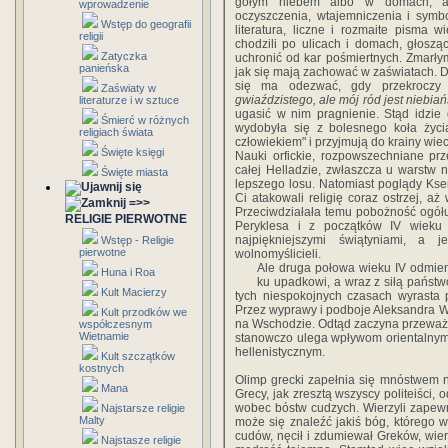
gołym niebem albo w domach, al
wprowadzenie
oczyszczenia, wtajemniczenia i symbo
Wstęp do geografii
literatura, liczne i rozmaite pisma wi
religii
chodzili po ulicach i domach, głoszą
Zatyczka
uchronić od kar pośmiertnych. Zmarł
panieńska
jak się mają zachować w zaświatach. D
się ma odezwać, gdy przekroczy 
Zaświaty w
gwiaździstego, ale mój ród jest niebiań
literaturze i w sztuce
ugasić w nim pragnienie. Stąd idzie
Śmierć w różnych
wydobyła się z bolesnego koła życi
religiach świata
człowiekiem" i przyjmują do krainy wie
Święte księgi
Nauki orfickie, rozpowszechniane pr
całej Helladzie, zwłaszcza u warstw n
Święte miasta
lepszego losu. Natomiast poglądy Kse
Ci atakowali religię coraz ostrzej, a
=>>
Przeciwdziałała temu pobożność ogółu
RELIGIE PIERWOTNE
Peryklesa i z początków IV wieku w
najpiękniejszymi świątyniami, a 
Wstęp - Religie
pierwotne
wolnomyślicieli.
Ale druga połowa wieku IV odmieni
Huna i Roa
ku upadkowi, a wraz z siłą państwo
Kult Macierzy
tych niespokojnych czasach wyrasta 
Przez wyprawy i podboje Aleksandra W
Kult przodków we
na Wschodzie. Odtąd zaczyna przeważa
współczesnym
Wietnamie
stanowczo ulega wpływom orientalnym
hellenistycznym.
Kult szczątków
kostnych
Olimp grecki zapełnia się mnóstwem n
Mana
Grecy, jak zresztą wszyscy politeiści, 
wobec bóstw cudzych. Wierzyli zapewne,
Najstarsze religie
Malty
może się znaleźć jakiś bóg, którego w
cudów, nęcił i zdumiewał Greków, wie
Najstasze religie