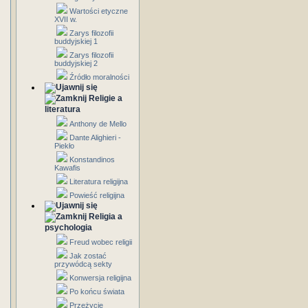
Wartości etyczne
XVII w.
Zarys filozofii
buddyjskiej 1
Zarys filozofii
buddyjskiej 2
Źródło moralności
Religie a
literatura
Anthony de Mello
Dante Alighieri -
Piekło
Konstandinos
Kawafis
Literatura religijna
Powieść religijna
Religia a
psychologia
Freud wobec religii
Jak zostać
przywódcą sekty
Konwersja religijna
Po końcu świata
Przeżycie