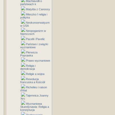
Machiavelli o
państwach k
Matylda z Canossy
Mieszko I religia i
polityka
Neokonserwatyzm
w USA
Neopoganizm w
Niemczech
Pacelli i Pavelic
Państwo i związki
wyznaniowe
Pierwsza
Poprawka
Prawo wyznaniowe
Religia i
demokracja
Religie a wojna
Rewolucja
francuska a Kościół
Richelieu i raison
d'état
Tajemnica Joanny
'Arc
Wyznaniowa
Skandynawia: Religia a
konstytucja