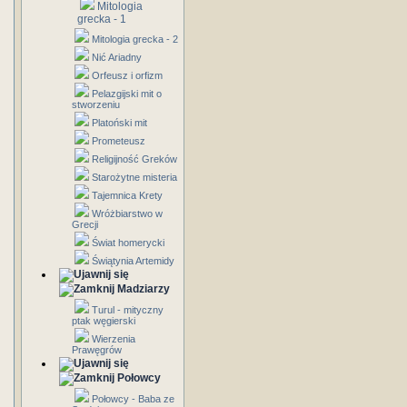
Mitologia
grecka - 1
Mitologia grecka - 2
Nić Ariadny
Orfeusz i orfizm
Pelazgijski mit o
stworzeniu
Platoński mit
Prometeusz
Religijność Greków
Starożytne misteria
Tajemnica Krety
Wróżbiarstwo w
Grecji
Świat homerycki
Świątynia Artemidy
Madziarzy
Turul - mityczny
ptak węgierski
Wierzenia
Prawęgrów
Połowcy
Połowcy - Baba ze