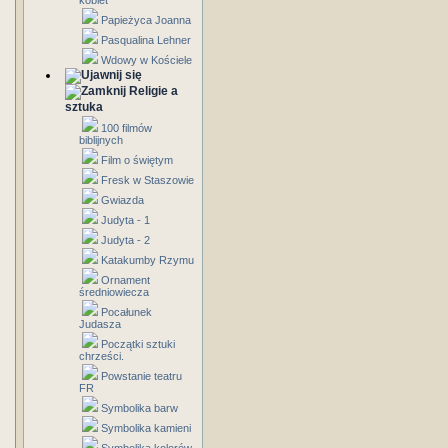
kobiet
Papieżyca Joanna
Pasqualina Lehner
Wdowy w Kościele
Religie a
sztuka
100 filmów
biblijnych
Film o świętym
Fresk w Staszowie
Gwiazda
Judyta - 1
Judyta - 2
Katakumby Rzymu
Ornament
średniowiecza
Pocałunek
Judasza
Początki sztuki
chrześci.
Powstanie teatru
FR
Symbolika barw
Symbolika kamieni