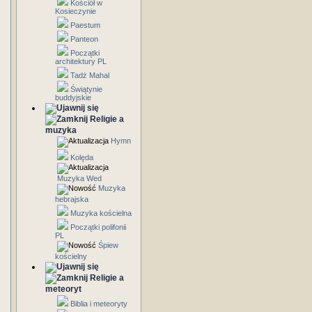
Kościół w
Kosieczynie
Paestum
Panteon
Początki
architektury PL
Tadż Mahal
Świątynie
buddyjskie
Religie a
muzyka
Hymn
Kolęda
Muzyka Wed
Muzyka
hebrajska
Muzyka kościelna
Początki polifonii
PL
Śpiew
kościelny
Religie a
meteoryt
Biblia i meteoryty