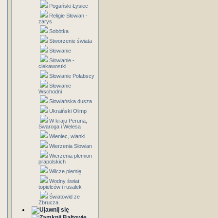
Pogański Łysiec
Religie Słowian -
zarys
Sobótka
Stworzenie świata
Słowianie
Słowianie -
ciekawostki
Słowianie Połabscy
Słowianie
Wschodni
Słowiańska dusza
Ukraiński Olimp
W kraju Peruna,
Swaroga i Welesa
Wieniec, wianki
Wierzenia Słowian
Wierzenia plemion
prapolskich
Wilcze plemię
Wodny świat
topielców i rusałek
Światowid ze
Zbrucza
Bałtowie