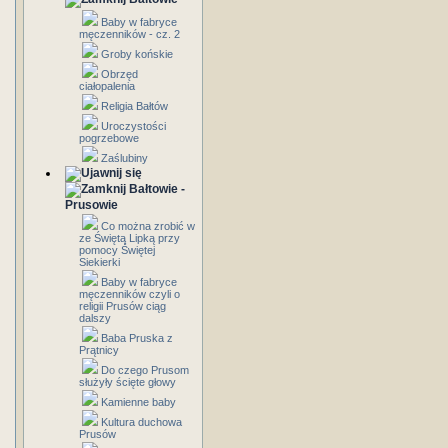
Baby w fabryce
męczenników - cz. 2
Groby końskie
Obrzęd
ciałopalenia
Religia Bałtów
Uroczystości
pogrzebowe
Zaślubiny
Bałtowie -
Prusowie
Co można zrobić w
ze Świętą Lipką przy
pomocy Świętej
Siekierki
Baby w fabryce
męczenników czyli o
religii Prusów ciąg
dalszy
Baba Pruska z
Prątnicy
Do czego Prusom
służyły ścięte głowy
Kamienne baby
Kultura duchowa
Prusów