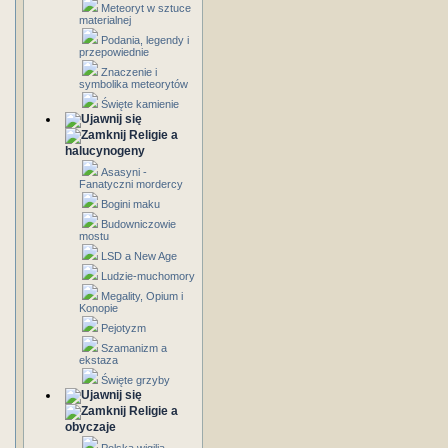
Meteoryt w sztuce
materialnej
Podania, legendy i
przepowiednie
Znaczenie i
symbolika meteorytów
Święte kamienie
Religie a
halucynogeny
Asasyni -
Fanatyczni mordercy
Bogini maku
Budowniczowie
mostu
LSD a New Age
Ludzie-muchomory
Megality, Opium i
Konopie
Pejotyzm
Szamanizm a
ekstaza
Święte grzyby
Religie a
obyczaje