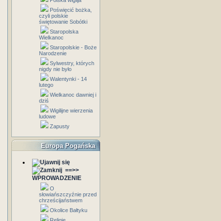
Polska wigilja
Poświęcić bożka,
czyli polskie
świętowanie Sobótki
Staropolska
Wielkanoc
Staropolskie - Boże
Narodzenie
Sylwestry, których
nigdy nie było
Walentynki - 14
lutego
Wielkanoc dawniej i
dziś
Wigilijne wierzenia
ludowe
Zapusty
Europa Pogańska
==>>
WPROWADZENIE
O
słowiańszczyźnie przed
chrześcijaństwem
Okolice Bałtyku
Religie