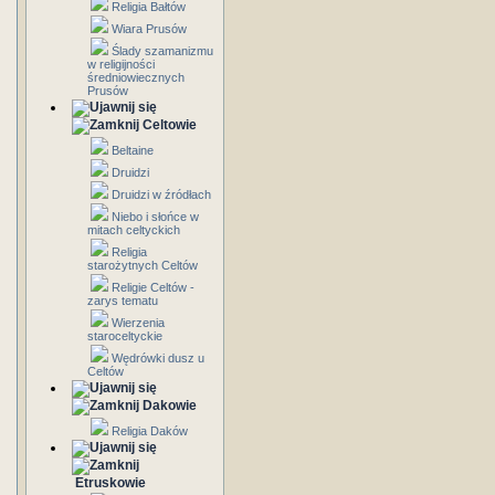
Religia Bałtów
Wiara Prusów
Ślady szamanizmu
w religijności
średniowiecznych
Prusów
Celtowie
Beltaine
Druidzi
Druidzi w źródłach
Niebo i słońce w
mitach celtyckich
Religia
starożytnych Celtów
Religie Celtów -
zarys tematu
Wierzenia
staroceltyckie
Wędrówki dusz u
Celtów
Dakowie
Religia Daków
Etruskowie