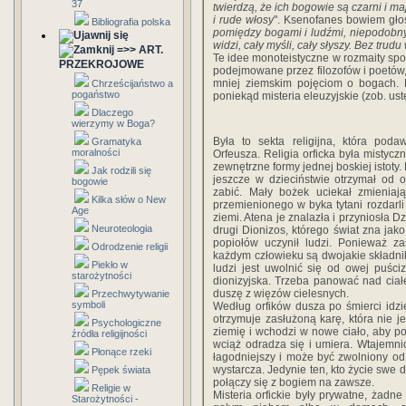
37
twierdzą, że ich bogowie są czarni i m
i rude włosy
". Ksenofanes bowiem głos
Bibliografia polska
pomiędzy bogami i ludźmi, niepodobny 
widzi, cały myśli, cały słyszy. Bez tr
=>> ART.
Te idee monoteistyczne w rozmaity sp
PRZEKROJOWE
podejmowane przez filozofów i poetów, 
mniej ziemskim pojęciom o bogach. 
Chrześcijaństwo a
pogaństwo
poniekąd misteria eleuzyjskie (zob. ustę
Dlaczego
wierzymy w Boga?
Była to sekta religijna, która pod
Gramatyka
moralności
Orfeusza. Religia orficka była mistyc
zewnętrzne formy jednej boskiej istoty
Jak rodzili się
jeszcze w dzieciństwie otrzymał od 
bogowie
zabić. Mały bożek uciekał zmieniaj
Kilka słów o New
przemienionego w byka tytani rozdarli 
Age
ziemi. Atena je znalazła i przyniosła D
Neuroteologia
drugi Dionizos, którego świat zna jak
popiołów uczynił ludzi. Ponieważ za
Odrodzenie religii
każdym człowieku są dwojakie składnik
Piekło w
ludzi jest uwolnić się od owej puścizn
starożytności
dionizyjska. Trzeba panować nad cia
duszę z więzów cielesnych.
Przechwytywanie
symboli
Według orfików dusza po śmierci idzi
otrzymuje zasłużoną karę, która nie 
Psychologiczne
ziemię i wchodzi w nowe ciało, aby 
źródła religijności
wciąż odradza się i umiera. Wtajemni
Płonące rzeki
łagodniejszy i może być zwolniony o
wystarcza. Jedynie ten, kto życie swe d
Pępek świata
połączy się z bogiem na zawsze.
Religie w
Misteria orfickie były prywatne, żadn
Starożytności -