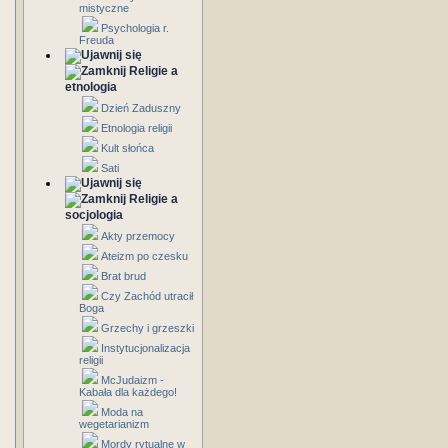
mistyczne
Psychologia r.
Freuda
Religie a
etnologia
Dzień Zaduszny
Etnologia religii
Kult słońca
Sati
Religie a
socjologia
Akty przemocy
Ateizm po czesku
Brat brud
Czy Zachód utracił
Boga
Grzechy i grzeszki
Instytucjonalizacja
religii
McJudaizm -
Kabała dla każdego!
Moda na
wegetarianizm
Mordy rytualne w