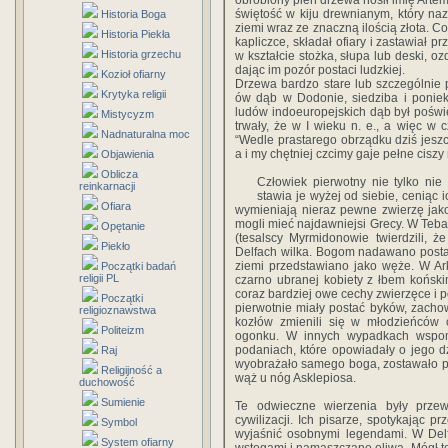
obrobiony pień drzewa nosił imię Artem
świętość w kiju drewnianym, który naz
Historia Boga
ziemi wraz ze znaczną ilością złota. 
Historia Piekła
kapliczce, składał ofiary i zastawiał 
Historia grzechu
w kształcie stożka, słupa lub deski, o
dając im pozór postaci ludzkiej.
Kozioł ofiarny
Drzewa bardzo stare lub szczególnie 
Krytyka religii
ów dąb w Dodonie, siedziba i ponie
ludów indoeuropejskich dąb był poświ
Mistycyzm
trwały, że w I wieku n. e., a więc w cz
Nadnaturalna moc
“Wedle prastarego obrządku dziś jesz
a i my chętniej czcimy gaje pełne ciszy 
Objawienia
Oblicza
Człowiek pierwotny nie tylko nie 
reinkarnacji
stawia je wyżej od siebie, ceniąc 
Ofiara
wymieniają nieraz pewne zwierzę jak
mogli mieć najdawniejsi Grecy. W Teba
Opętanie
(tesalscy Myrmidonowie twierdzili,
Piekło
Delfach wilka. Bogom nadawano postać
ziemi przedstawiano jako węże. W Ar
Początki badań
religii PL
czarno ubranej kobiety z łbem końskim
coraz bardziej owe cechy zwierzęce i p
Początki
pierwotnie miały postać byków, zachow
religioznawstwa
kozłów zmienili się w młodzieńców 
Politeizm
ogonku. W innych wypadkach wspom
podaniach, które opowiadały o jego d
Raj
wyobrażało samego boga, zostawało pr
Religijność a
wąż u nóg Asklepiosa.
duchowość
Sumienie
Te odwieczne wierzenia były prze
cywilizacji. Ich pisarze, spotykając prz
Symbol
wyjaśnić osobnymi legendami. W Delf
System ofiarny