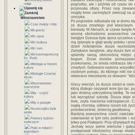
zabijano zwierzęta i niewolników. Nie
Rozwój historii
religii
pogrzebu, ale i później od czasu do 
przynosiła ofiary. Przez rurę zlewa
mogiły krew zarżniętych zwierząt na 
umrzyka.
Mitoznawstwo
Po pogrzebie odbywała się w domu sty
Czas święty i mity
że dusza zmarłego jest właściwym
biesiady. W Atenach, w czasie święta A
Mit grecki
wiosnę obchodzono powszechne za
Mit i epos
świątyni Dzeusa była spora szczelina 
nią spłynęły w głąb wody potoku i przez
Mit i kultura
dzień Antesteriów dusze wychodził
Mit i sen
Zamykano świątynie, aby dusze tam ni
Mit kosmogoniczny
splamiły swoją obecnością miejsc 
Ks. Rodz.
bogom. Drzwi domów pomazywan
przekonaniu, że smoła odstrasza siły n
Mitologia w historii
zmarłych. Gotowano nasiona wszystkich 
kultury
osobnym pokoju, do którego nikt nie 
Mitologie Czarnej
otwierano mieszkanie ze słowami: “Idźc
Afryki
Mitoznawstwo
Grecy wierzyli, że dusza siedzi w ciele
starożytne
którą dlatego nazywali kore (po łac. 
jako drobną uskrzydloną istotkę. Te 
Mity - część
kultury
lub wyrządzać szkodę. Dusza staje si
śnie, zsyła marzenia ostrzegawcze. 
Mity o potopie
nagłą chorobę, odbiera rozum lub życi
Na początku była
przedwcześnie, śmiercią gwałtowną.
woda
Bardziej powszechna cześć należała 
ustanawiali w tym celu podniosłe i w
Potwory ludzko-
zwierzęce
bitwy pod Platejami: Przy dźwiękach tr
Jechały wozy pełne wieńców i gałęz
Ptaki w mitach i
postępowali młodzieńcy niosąc wiadr
legendach