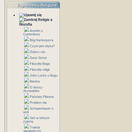
Zagadnienia Religijne
Religie a
filozofia
Anselm z
Cantenbury
Bóg Kartezjusza
Czym jest etyka?
Dobro i zlo
Duns Szkot
Filozofia Boga
Filozofia religii
John Locke o Bogu
Mantra
O duszy -
Arystoteles
Państwo Platona
Problem zła
Schopenhauer o
woli
Sen w którym
żyjemy
Traktat
ateologiczny