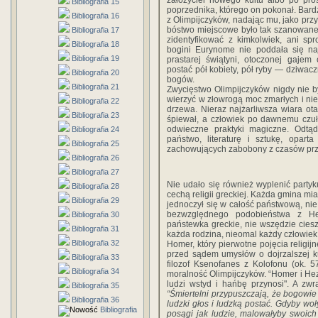
założyciel nowego kultu albo po pr
Bibliografia 15
poprzednika, którego on pokonał. Bar
Bibliografia 16
z Olimpijczyków, nadając mu, jako przy
bóstwo miejscowe było tak szanowane 
Bibliografia 17
zidentyfikować z kimkolwiek, ani sp
Bibliografia 18
bogini Eurynome nie poddała się na
Bibliografia 19
prastarej świątyni, otoczonej gajem
postać pół kobiety, pół ryby — dziwac
Bibliografia 20
bogów.
Bibliografia 21
Zwycięstwo Olimpijczyków nigdy nie b
wierzyć w złowrogą moc zmarłych i ni
Bibliografia 22
drzewa. Nieraz najżarliwsza wiara ota
Bibliografia 23
śpiewał, a człowiek po dawnemu czuł
odwieczne praktyki magiczne. Odtąd 
Bibliografia 24
państwo, literaturę i sztukę, opart
Bibliografia 25
zachowujących zabobony z czasów p
Bibliografia 26
Bibliografia 27
Nie udało się również wyplenić partyku
Bibliografia 28
cechą religii greckiej. Każda gmina m
Bibliografia 29
jednoczył się w całość państwową, nie 
bezwzględnego podobieństwa z He
Bibliografia 30
państewka greckie, nie wszędzie cies
Bibliografia 31
każda rodzina, nieomal każdy człowiek
Bibliografia 32
Homer, który pierwotne pojęcia religij
przed sądem umysłów o dojrzalszej kul
Bibliografia 33
filozof Ksenofanes z Kolofonu (ok. 5
Bibliografia 34
moralność Olimpijczyków. “Homer i Hez
ludzi wstyd i hańbę przynosi". A zw
Bibliografia 35
“Śmiertelni przypuszczają, że bogowie 
Bibliografia 36
ludzki głos i ludzką postać. Gdyby woł
Bibliografia
posągi jak ludzie, malowałyby swoic