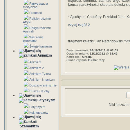
mądrość tajemna. Stamtąd więc wzięli 
Partycypacja
końca starożytności skupiała dokoła s
mistyczna
Pramatki
* Ajschylos: Choefory. Przekład Jana 
Religie rodzime
Afryki
czytaj część 2
Religie rodzime
Australii
Wierzenia
pierwotne
fragment książki: Jan Parandowski
"Mit
Święte kamienie
Data utworzenia:
06/10/2012 @ 02:09
Ostatnie zmiany:
12/11/2012 @ 18:45
Animizm
Kategoria :
Grecja
Strona czytana
112567 razy
Animizm
Animizm 2
Animizm Tylora
Animizm i manizm
Dusza w animizmie
Dusze i duchy
Fetyszyzm
Nikt jeszcze 
Fetyszyzm
Kult fetyszów
Szamanizm