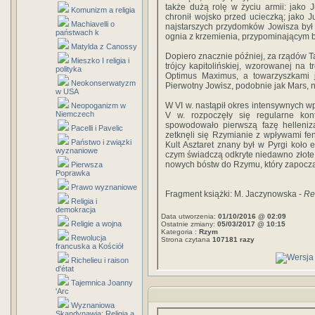
także dużą rolę w życiu armii: jako 
Komunizm a religia
chronił wojsko przed ucieczką; jako 
Machiavelli o
najstarszych przydomków Jowisza był
państwach k
ognia z krzemienia, przypominającym 
Matylda z Canossy
Dopiero znacznie później, za rządów T
Mieszko I religia i
trójcy kapitolińskiej, wzorowanej na tr
polityka
Optimus Maximus, a towarzyszkami je
Neokonserwatyzm
Pierwotny Jowisz, podobnie jak Mars, n
w USA
W VI w. nastąpił okres intensywnych wp
Neopoganizm w
Niemczech
V w. rozpoczęły się regularne kon
spowodowało pierwszą fazę hellenizac
Pacelli i Pavelic
zetknęli się Rzymianie z wpływami fe
Państwo i związki
Kult Asztaret znany był w Pyrgi koło
wyznaniowe
czym świadczą odkryte niedawno złote t
nowych bóstw do Rzymu, który zapocząt
Pierwsza
Poprawka
Prawo wyznaniowe
Fragment książki: M. Jaczynowska -
Re
Religia i
demokracja
Data utworzenia:
01/10/2016 @ 02:09
Religie a wojna
Ostatnie zmiany:
05/03/2017 @ 10:15
Kategoria :
Rzym
Rewolucja
Strona czytana
107181 razy
francuska a Kościół
Richelieu i raison
d'état
Tajemnica Joanny
'Arc
Wyznaniowa
Skandynawia: Religia a