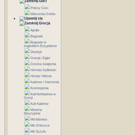
Goci
Polscy Goci
Wierzenia Gotów
Grecja
Apollo
Bogowie
Bogowie w
tragediach Eurypidesa
Dionizje
Grecja i Egipt
Grecka świątynia
Hermes Kylleński
Hestia i Westa
Kadmos i Harmonia
Kosmogonia
Kult Asklepiosa w
Grecji
Kult Kabirów
Misteria
Eleuzyjskie
Mit Adonisa
Mit Orfeusza
Mit Syzyfa