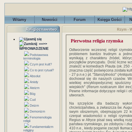
Witamy
Nowości
Forum
Księga Gości
N
Religioznawstwo
Rzym - W
Pierwotna religia rzymska
==>>
WPROWADZENIE
Odtworzenie wczesnej religii rzymskie
problemem bardzo trudnym a jednoc
Podstawowa
wynikają z charakteru źródeł, który
terminologia
początków pryncypatu. Dość liczne w
Czym jest kult?
znaleźć w komediach Plauta (ok. 250 - 
Co to jest rytuał?
znaczna część poświęcona została kulto
- 27 p.n.e.) pt. "Starożytności" (
Antiqui
Absolut
dochował się do naszych czasów. W
Anioły
wielkiej encyklopedycznej spuścizn
wiejskich" (
Rerum rusticarum libri tres
Ateizm
Pewne informacje dotyczące religii i 
Bóg
utworach.
Cud
Na szczęście dla badaczy wykorz
Deizm
chrześcijaństwa, a zwłaszcza św. Augus
Demonizm
swym obszernym, obejmującym 22 ksi
czerpał wiadomości o religii rzymsk
Fenomenologia
Regius w Afryce pisał swą wielką rozp
religii
państwa rzymskiego, po zdobyciu i zł
Fundamentalizm
410 n.e., kiedy poganie zaczęli tłuma
religijny