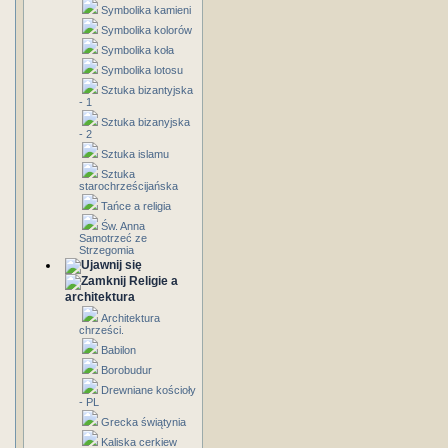
Symbolika kamieni
Symbolika kolorów
Symbolika koła
Symbolika lotosu
Sztuka bizantyjska
- 1
Sztuka bizanyjska
- 2
Sztuka islamu
Sztuka
starochrześcijańska
Tańce a religia
Św. Anna
Samotrzeć ze
Strzegomia
Religie a
architektura
Architektura
chrześci.
Babilon
Borobudur
Drewniane kościoły
- PL
Grecka świątynia
Kaliska cerkiew