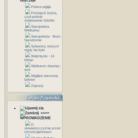
obyczaje
Polska wigilja
Poświęcić bożka,
czyli polskie
świętowanie Sobótki
Staropolska
Wielkanoc
Staropolskie - Boże
Narodzenie
Sylwestry, których
nigdy nie było
Walentynki - 14
lutego
Wielkanoc dawniej i
dziś
Wigilijne wierzenia
ludowe
Zapusty
Europa Pogańska
==>>
WPROWADZENIE
O
słowiańszczyźnie przed
chrześcijaństwem