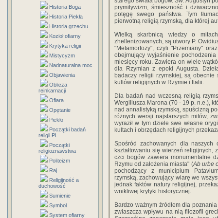
starego świata bogów. Św. Augustyn pod
Historia Boga
prymitywizm, śmieszność i dziwaczn
potęgę swego państwa. Tym tłumac
Historia Piekła
pierwotną religią rzymską, dla której 
Historia grzechu
Wielką skarbnicą wiedzy o mitach
Kozioł ofiarny
zhellenizowanych, są utwory P. Owidius
Krytyka religii
"Metamorfozy", czyli "Przemiany" oraz 
obejmujący wyjaśnienie pochodzenia 
Mistycyzm
miesięcy roku. Zawiera on wiele wątk
Nadnaturalna moc
dla Rzymian z epoki Augusta. Dzieł
Objawienia
badaczy religii rzymskiej, są obecnie
kultów religijnych w Rzymie i Italii.
Oblicza
reinkarnacji
Dla badań nad wczesną religią rzymsk
Ofiara
Wergiliusza Marona (70 - 19 p. n.e.), k
nad annalistyką rzymską, spuścizną po
Opętanie
różnych wersji najstarszych mitów, z
Piekło
wyraził w tym dziele swe własne oryg
Początki badań
kultach i obrzędach religijnych przekaza
religii PL
Spośród zachowanych dla naszych cz
Początki
kształtowaniu się wierzeń religijnych,
religioznawstwa
czci bogów zawiera monumentalne dzie
Politeizm
Rzymu od założenia miasta" (
Ab urbe c
Raj
pochodzący z municipium Patavium
rzymską, zachowujący wiarę we wszys
Religijność a
jednak faktów natury religijnej, przek
duchowość
wnikliwej krytyki historycznej.
Sumienie
Bardzo ważnym źródłem dla poznania pr
Symbol
zwłaszcza wpływu na nią filozofii greck
System ofiarny