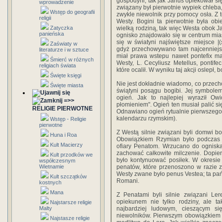
gospodyni, tak jak Janus opiekował 
wprowadzenie
związany był pierwotnie wypiek chleba
Wstęp do geografii
zwykle niewolnik przy pomocy osła. Z 
religii
Westy. Bogini ta pierwotnie była ob
Zatyczka
wielką rodziną, tak więc Westa obok Ja
panieńska
ognisko znajdowało się w centrum mias
się w światyni najświętsze miejsce |(
Zaświaty w
gdyż przechowywano tam najcenniejsz
literaturze i w sztuce
miał prawa wstepu nawet pontefix ma
Śmierć w różnych
Westy, L. Cecyliusz Metellus, pontife
religiach świata
które ocalił. W wyniku taj akcji oslepł,
Święte księgi
Nie jest dokładnie wiadomo, co przec
Święte miasta
świątyni posągu bogibi. Jej symbole
ogień. Jak to najlepiej wyraził Ow
=>>
płomieniem". Ogień ten musiał palić si
RELIGIE PIERWOTNE
Odnawiano ogień rytualnie pierwszego
kalendarzu rzymskim).
Wstęp - Religie
pierwotne
Z Westą silnie związani byli domwi bo
Huna i Roa
Obowiązkiem Rzymian było podczas w
Kult Macierzy
ofiary Penatom. Wrzucano do ogniska
zachować całkowite milczenie. Dopier
Kult przodków we
było kontynuować posiłek. W okresie h
współczesnym
Wietnamie
penatów, które przenoszono w razie 
Westy zwane było penus Vestea; ta pań
Kult szczątków
Romani.
kostnych
Mana
Z Penatami byli silnie związani Ler
opiekunem nie tylko rodziny, ale 
Najstarsze religie
Malty
najbardziej ludowym, cieszącym s
niewolników. Pierwszym obowiązkiem
Najstasze religie