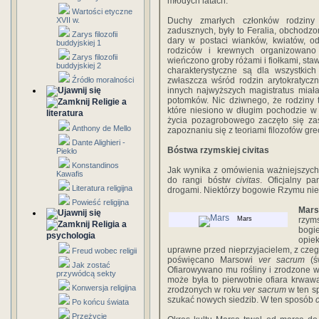
młodych latach.
Wartości etyczne
XVII w.
Duchy zmarłych członków rodziny
zadusznych, były to Feralia, obchod
Zarys filozofii
dary w postaci wianków, kwiatów, od
buddyjskiej 1
rodziców i krewnych organizowano P
Zarys filozofii
wieńczono groby różami i fiołkami, staw
buddyjskiej 2
charakterystyczne są dla wszystkich
Źródło moralności
zwłaszcza wśród rodzin arytokratycz
innych najwyższych magistratus miała
potomków. Nic dziwnego, że rodziny
Religie a
które niesiono w długim pochodzie 
literatura
życia pozagrobowego zaczęto się zas
Anthony de Mello
zapoznaniu się z teoriami filozofów gre
Dante Alighieri -
Bóstwa rzymskiej civitas
Piekło
Konstandinos
Jak wynika z omówienia ważniejszych
Kawafis
do rangi bóstw
civitas
. Oficjalny p
Literatura religijna
drogami. Niektórzy bogowie Rzymu ni
Powieść religijna
Mars
Mars
rzym
Religia a
bogi
psychologia
opiek
uprawne przed nieprzyjacielem, z czeg
Freud wobec religii
poświęcano Marsowi
ver sacrum
(św
Jak zostać
Ofiarowywano mu rośliny i zrodzone w
przywódcą sekty
może była to pierwotnie ofiara krwa
Konwersja religijna
zrodzonych w roku
ver sacrum
w ten sp
szukać nowych siedzib. W ten sposób
c
Po końcu świata
Przeżycie