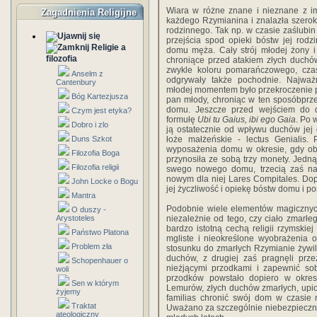
Wiara w różne znane i nieznane z i
Zagadnienia Religijne
każdego Rzymianina i znalazła szerok
rodzinnego. Tak np. w czasie zaślubin
przejścia spod opieki bóstw jej ro
Religie a
domu męża. Cały strój młodej żony i
filozofia
chroniące przed atakiem złych duchó
zwykle koloru pomarańczowego, cza
Anselm z
odgrywały także pochodnie. Najważn
Cantenbury
młodej momentem było przekroczenie 
Bóg Kartezjusza
pan młody, chroniąc w ten sposóbprz
domu. Jeszcze przed wejściem do 
Czym jest etyka?
formułę
Ubi tu Gaius, ibi ego Gaia
. Po 
Dobro i zlo
ją ostatecznie od wpływu duchów jej
Duns Szkot
łoże małżeńskie - lectus Genialis
wyposażenia domu w okresie, gdy ob
Filozofia Boga
przynosiła ze sobą trzy monety. Jedn
Filozofia religii
swego nowego domu, trzecią zaś nas
nowym dla niej Lares Compitales. Do
John Locke o Bogu
jej życzliwość i opiekę bóstw domu i po
Mantra
Podobnie wiele elementów magiczny
O duszy -
Arystoteles
niezależnie od tego, czy ciało zmarłe
bardzo istotną cechą religii rzymski
Państwo Platona
mgliste i nieokreślone wyobrażenia 
Problem zła
stosunku do zmarłych Rzymianie żywil
duchów, z drugiej zaś pragnęli prz
Schopenhauer o
nieżjącymi przodkami i zapewnić so
woli
przodków powstało dopiero w okresi
Sen w którym
Lemurów, złych duchów zmarłych, upi
żyjemy
familias chronić swój dom w czasie
Traktat
Uważano za szczególnie niebezpieczne 
ateologiczny