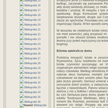
urządzono jemu 25 kwietnia Robigalia.
Bibliografia 15
kwitnąć, zaczynało się panowanie Flo
Bibliografia 16
akty dużej swobody płciowej, co miał
Bibliografia 17
kwiatów i urodzaj. W związku z tym z
opiekunkę. Bogu Konsusowi poświę
Bibliografia 18
świętowanie dożynek, drugie zaś Cons
Bibliografia 19
zboże do spichrzów. Pozostało ono od
organizując Opalia. W ten sposób zamyk
Bibliografia 20
Bibliografia 21
W stosunku do niektórych bóstw rolnic
nie mieli pewności, jaką przypisać im 
Bibliografia 22
pomyłki i nie obrazić bóstwa modlon
Bibliografia 23
femina
(czy jesteś mężczyzną czy kobi
Bibliografia 24
boginią).
Bibliografia 25
Bóstwa opiekuńcze domu
Bibliografia 26
Podobną mnogość bóstw w poszcze
Bibliografia 27
Rzymianina. Życiu ludzkiemu od mom
Bibliografia 28
bóstw czynności poczynając od Vi
oryginalnym elementem religii rzymski
Bibliografia 29
natury człowieka. Według określenia 
Bibliografia 30
naturae deus humanea mortalis
(śmi
Bibliografia 31
człowiekowi od dani urodzin (
dies Nat
jako
lectus genialis
. Geniusz umierał
Bibliografia 32
uroczyście dzień urodzin, a zwłaszcz
Bibliografia 33
łącznie z niewolnikami. Palono wówcz
wieńce z róż u fiołków i ofiarowywano
Bibliografia 34
ku czci Geniusza pana domu (
pater f
Bibliografia 35
edyktu Teodozjusz Wielkiego, który 
ciosem dla Rzymian, ponieważ kult G
Bibliografia 36
element ich religii. Przyjęły się p
Bibliografia