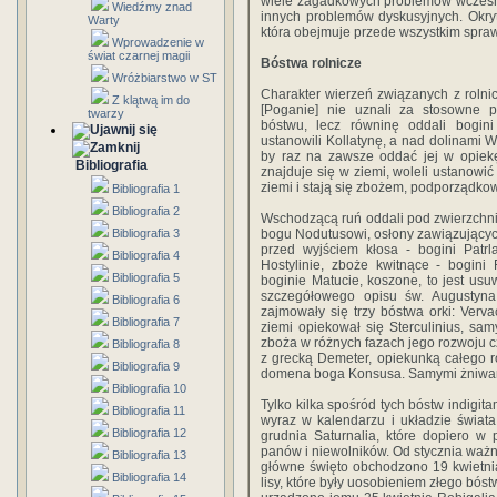
wiele zagadkowych problemów wczesnej 
Wiedźmy znad
innych problemów dyskusyjnych. Okryta
Warty
która obejmuje przede wszystkim spra
Wprowadzenie w
świat czarnej magii
Bóstwa rolnicze
Wróżbiarstwo w ST
Charakter wierzeń związanych z rolni
Z klątwą im do
[Poganie] nie uznali za stosowne p
twarzy
bóstwu, lecz równinę oddali bogini
ustanowili Kollatynę, a nad dolinami W
by raz na zawsze oddać jej w opiekę
Bibliografia
znajduje się w ziemi, woleli ustanowić
ziemi i stają się zbożem, podporządkowa
Bibliografia 1
Bibliografia 2
Wschodzącą ruń oddali pod zwierzchnic
Bibliografia 3
bogu Nodutusowi, osłony zawiązujących 
przed wyjściem kłosa - bogini Patr
Bibliografia 4
Hostylinie, zboże kwitnące - bogini 
Bibliografia 5
boginie Matucie, koszone, to jest usu
szczegółowego opisu św. Augustyna
Bibliografia 6
zajmowały się trzy bóstwa orki: Verv
Bibliografia 7
ziemi opiekował się Sterculinius, s
zboża w różnych fazach jego rozwoju c
Bibliografia 8
z grecką Demeter, opiekunką całego ro
Bibliografia 9
domena boga Konsusa. Samymi żniwami
Bibliografia 10
Tylko kilka spośród tych bóstw indigita
Bibliografia 11
wyraz w kalendarzu i układzie świat
Bibliografia 12
grudnia Saturnalia, które dopiero w 
panów i niewolników. Od stycznia ważn
Bibliografia 13
główne święto obchodzono 19 kwietni
Bibliografia 14
lisy, które były uosobieniem złego bós