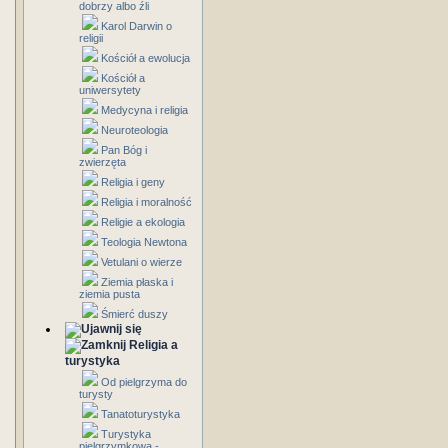
dobrzy albo źli
Karol Darwin o
religii
Kościół a ewolucja
Kościół a
uniwersytety
Medycyna i religia
Neuroteologia
Pan Bóg i
zwierzęta
Religia i geny
Religia i moralność
Religie a ekologia
Teologia Newtona
Vetulani o wierze
Ziemia płaska i
ziemia pusta
Śmierć duszy
Religia a
turystyka
Od pielgrzyma do
turysty
Tanatoturystyka
Turystyka
pielgrzymkowa -