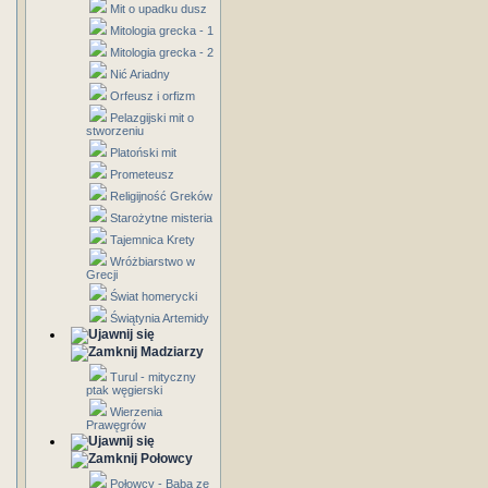
Mit o upadku dusz
Mitologia grecka - 1
Mitologia grecka - 2
Nić Ariadny
Orfeusz i orfizm
Pelazgijski mit o
stworzeniu
Platoński mit
Prometeusz
Religijność Greków
Starożytne misteria
Tajemnica Krety
Wróżbiarstwo w
Grecji
Świat homerycki
Świątynia Artemidy
Madziarzy
Turul - mityczny
ptak węgierski
Wierzenia
Prawęgrów
Połowcy
Połowcy - Baba ze