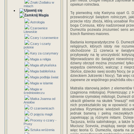
pan nieba. Drugie miejsce zajmował M
Znaki Zodiaku w
opiekun rolnictwa.
mitach
Tę pierwotną rolę Kwiryna oparł G. 
Magia
przewodniczył świętom rolniczym, ja
przeciw rdzy zboża, którą uosabiał Ro
Astrologia
boga Consusa, który nadzorował przen
Czarownice
Dumezila pozwala zrozumieć sens archa
Litewskie
trzech flamines maiores.
Czary i czarownice
Badania komparatystyczne G. Dumezil
Czary i czarty
religijnych, których istoty nie roz
polskie
obchodzone 11 czerwca w świątyni
Kary za czarymary
przybywały na tę uroczystość kołyszą
Wprowadzano do świątyni niewolnicę,
Magia a religia
dziwny obrzęd można zrozumieć tylko
Magia afrykańska
wypędza ciemności, walcząc z nieprz
Magia babilońska
Słońce, dziecko swej siostry Nocy, (w
dzieckiem Jutrzenki i Nocy). Tak więc 
Magia podbija świat
zapewne ze wspólnego praźródła obu re
Magia w islamie
Matralia stanowią jeden z elementów t
Magia w
(zaginiona mitologia). Polemizując z 
średniowieczu
istnienie rzymskiej mitologii, Dumezil 
Matka Joanna od
utracili głównie na skutek "inwazji" mi
Aniołów
nich przekształciło się w opowieść o
O czarownicach
państwa Rzymianie wiedzieli stosunk
jednak barwną i pełną niezwykłych 
O pojęciu magii
zapełniając ją różnymi mitami. Dzie
Procesy o czary -
Tacjusza, króla sabińskiego, a także b
Prusy
Muciusz Scevola, znajdują swoje odp
Sztuka wróżenia
więc teoria G. Dumezila, oparta na je