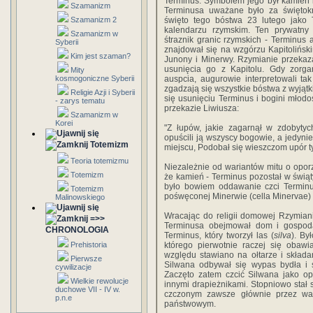
Terminus. Symbolem jego był kamień l
Szamanizm
Terminusa uważane było za świętokr
Szamanizm 2
święto tego bóstwa 23 lutego jako 
kalendarzu rzymskim. Ten prywatn
Szamanizm w
śtraznik granic rzymskich - Terminus 
Syberii
znajdował się na wzgórzu Kapitoliński
Kim jest szaman?
Junony i Minerwy. Rzymianie przekaz
usunięcia go z Kapitolu. Gdy zorga
Mity
kosmogoniczne Syberii
auspcia, augurowie interpretowali ta
zgadzają się wszystkie bóstwa z wyjątk
Religie Azji i Syberii
się usunięciu Terminus i bogini młodoś
- zarys tematu
przekazie Liwiusza:
Szamanizm w
Korei
"Z łupów, jakie zagarnął w zdobytych
opuścili ją wszyscy bogowie, a jedynie
Totemizm
miejscu, Podobał się wieszczom upór ty
Teoria totemizmu
Niezależnie od wariantów mitu o oporz
Totemizm
że kamień - Terminus pozostał w świąt
było bowiem oddawanie czci Terminu
Totemizm
pośwęconej Minerwie (cella Minervae) 
Malinowskiego
Wracając do religii domowej Rzymianin
=>>
Terminusa obejmował dom i gospodar
CHRONOLOGIA
Terminus, który tworzył las (
silva
). By
Prehistoria
którego pierwotnie raczej się obawi
względu stawiano na ołtarze i skład
Pierwsze
Silwana odbywał się wypas bydła i 
cywilizacje
Zaczęto zatem czcić Silwana jako opi
Wielkie rewolucje
innymi drapieżnikami. Stopniowo stał
duchowe VII - IV w.
czczonym zawsze głównie przez wars
p.n.e
państwowym.