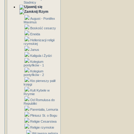
Stadnicy
Rzym
August - Pontifex
Maximus
Boskość cesarzy
Eneida
Hellenizacji religii
rzymskiej
Janus
Kaligula i Żydzi
Kolegium
pontyfików - 1
Kolegium
pontyfików - 2
Kto pierwszy palił
księgi
Kult Kybele w
Rzymie
Od Romulusa do
Republiki
Parentalia, Lemuria
Pliniusz St. o Bogu
Religie Cesarstwa
Religie rzymskie
Wczesna religia