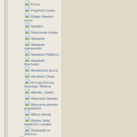
Perun
Pogański Łysiec
Religie Słowian -
zarys
Sobótka
Stworzenie świata
Słowianie
Słowianie -
ciekawostki
Słowianie Połabscy
Słowianie
Wschodni
Słowiańska dusza
Ukraiński Olimp
W kraju Peruna,
Swaroga i Welesa
Wieniec, wianki
Wierzenia Słowian
Wierzenia plemion
prapolskich
Wilcze plemię
Wodny świat
topielców i rusałek
Światowid ze
Zbrucza