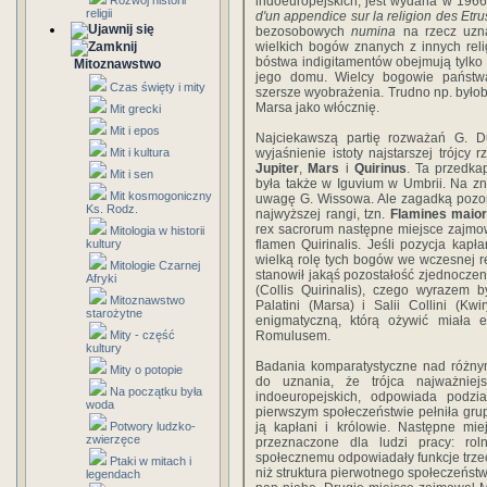
Rozwój historii
indoeuropejskich, jest wydana w 1966
religii
d'un appendice sur la religion des Etr
bezosobowych
numina
na rzecz uzna
wielkich bogów znanych z innych relig
bóstwa indigitamentów obejmują tylko
Mitoznawstwo
jego domu. Wielcy bogowie państwa
Czas święty i mity
szersze wyobrażenia. Trudno np. byłoby
Marsa jako włócznię.
Mit grecki
Mit i epos
Najciekawszą partię rozważań G. D
Mit i kultura
wyjaśnienie istoty najstarszej trójcy r
Jupiter
,
Mars
i
Quirinus
. Ta przedkap
Mit i sen
była także w Iguvium w Umbrii. Na zn
Mit kosmogoniczny
uwagę G. Wissowa. Ale zagadką pozos
Ks. Rodz.
najwyższej rangi, tzn.
Flamines maio
rex sacrorum następne miejsce zajmowal
Mitologia w historii
kultury
flamen Quirinalis. Jeśli pozycja kap
wielką rolę tych bogów we wczesnej rel
Mitologie Czarnej
stanowił jakąś pozostałość zjednoczen
Afryki
(Collis Quirinalis), czego wyrazem 
Mitoznawstwo
Palatini (Marsa) i Salii Collini (K
starożytne
enigmatyczną, którą ożywić miała e
Mity - część
Romulusem.
kultury
Badania komparatystyczne nad różnym
Mity o potopie
do uznania, że trójca najważniej
Na początku była
indoeuropejskich, odpowiada podzi
woda
pierwszym społeczeństwie pełniła grupa
Potwory ludzko-
ją kapłani i królowie. Następne mie
zwierzęce
przeznaczone dla ludzi pracy: rol
społecznemu odpowiadały funkcje trzec
Ptaki w mitach i
niż struktura pierwotnego społeczeńst
legendach