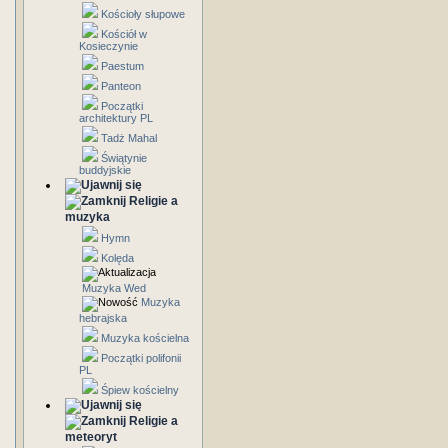
Kościoły słupowe
Kościół w
Kosieczynie
Paestum
Panteon
Początki
architektury PL
Tadż Mahal
Świątynie
buddyjskie
Religie a
muzyka
Hymn
Kolęda
Muzyka Wed
Muzyka
hebrajska
Muzyka kościelna
Początki polifonii
PL
Śpiew kościelny
Religie a
meteoryt