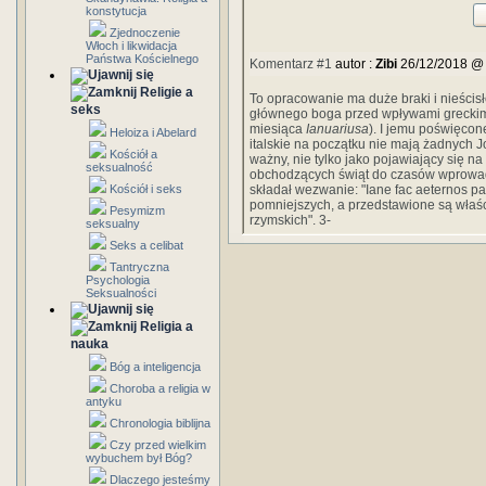
konstytucja
Zjednoczenie
Włoch i likwidacja
Państwa Kościelnego
Komentarz #1
autor :
Zibi
26/12/2018 @
Religie a
To opracowanie ma duże braki i nieścisł
seks
głównego boga przed wpływami greckimi
miesiąca
Ianuariusa
). I jemu poświęcon
Heloiza i Abelard
italskie na początku nie mają żadnych J
Kościół a
ważny, nie tylko jako pojawiający się na
seksualność
obchodzących świąt do czasów wprowad
Kościół i seks
składał wezwanie: "Iane fac aeternos pa
pomniejszych, a przedstawione są właściw
Pesymizm
rzymskich". 3-
seksualny
Seks a celibat
Tantryczna
Psychologia
Seksualności
Religia a
nauka
Bóg a inteligencja
Choroba a religia w
antyku
Chronologia biblijna
Czy przed wielkim
wybuchem był Bóg?
Dlaczego jesteśmy