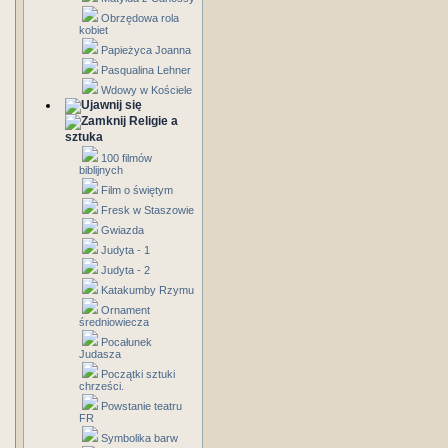
Obrzędowa rola
kobiet
Papieżyca Joanna
Pasqualina Lehner
Wdowy w Kościele
Religie a
sztuka
100 filmów
biblijnych
Film o świętym
Fresk w Staszowie
Gwiazda
Judyta - 1
Judyta - 2
Katakumby Rzymu
Ornament
średniowiecza
Pocałunek
Judasza
Początki sztuki
chrześci.
Powstanie teatru
FR
Symbolika barw