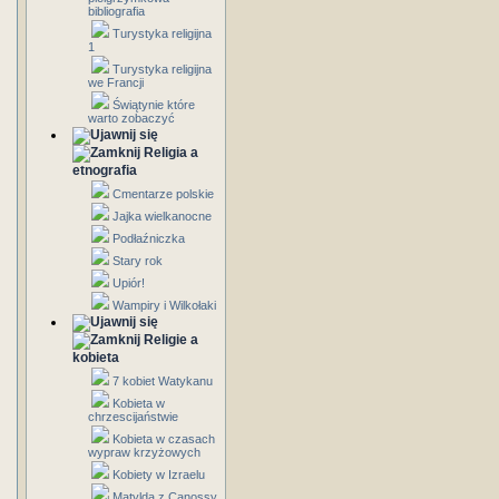
bibliografia
Turystyka religijna
1
Turystyka religijna
we Francji
Świątynie które
warto zobaczyć
Religia a
etnografia
Cmentarze polskie
Jajka wielkanocne
Podłaźniczka
Stary rok
Upiór!
Wampiry i Wilkołaki
Religie a
kobieta
7 kobiet Watykanu
Kobieta w
chrzescijaństwie
Kobieta w czasach
wypraw krzyżowych
Kobiety w Izraelu
Matylda z Canossy