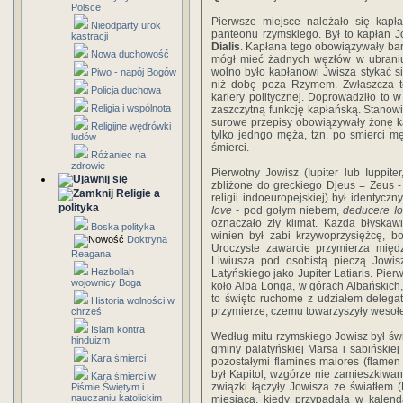
Polsce
Pierwsze miejsce należało się kapł
Nieodparty urok
panteonu rzymskiego. Był to kapłan 
kastracji
Dialis
. Kapłana tego obowiązywały bard
Nowa duchowość
mógł mieć żadnych węzłów w ubraniu,
wolno było kapłanowi Jwisza stykać si
Piwo - napój Bogów
niż dobę poza Rzymem. Zwłaszcza t
Policja duchowa
kariery politycznej. Doprowadziło to 
Religia i wspólnota
zaszczytną funkcję kapłańską. Stanowi
surowe przepisy obowiązywały żonę kap
Religijne wędrówki
tylko jedngo męża, tzn. po smierci 
ludów
śmierci.
Różaniec na
zdrowie
Pierwotny Jowisz (Iupiter lub Iuppiter
zbliżone do greckiego Djeus = Zeus -
Religie a
religii indoeuropejskiej) był identyc
polityka
Iove
- pod gołym niebem,
deducere I
oznaczało zły klimat. Każda błyskawi
Boska polityka
winien był zabi krzywoprzysiężcę, b
Doktryna
Uroczyste zawarcie przymierza międ
Reagana
Liwiusza pod osobistą pieczą Jowi
Hezbollah
Latyńskiego jako Jupiter Latiaris. Pie
wojownicy Boga
koło Alba Longa, w górach Albańskich
to święto ruchome z udziałem delega
Historia wolności w
przymierze, czemu towarzyszyły wesołe
chrześ.
Islam kontra
Według mitu rzymskiego Jowisz był św
hinduizm
gminy palatyńskiej Marsa i sabińskie
Kara śmierci
pozostałymi flamines maiores (flamen M
był Kapitol, wzgórze nie zamieszkiwan
Kara śmierci w
związki łączyły Jowisza ze światłem 
Piśmie Świętym i
nauczaniu katolickim
miesiąca, kiedy przypadała w kalend