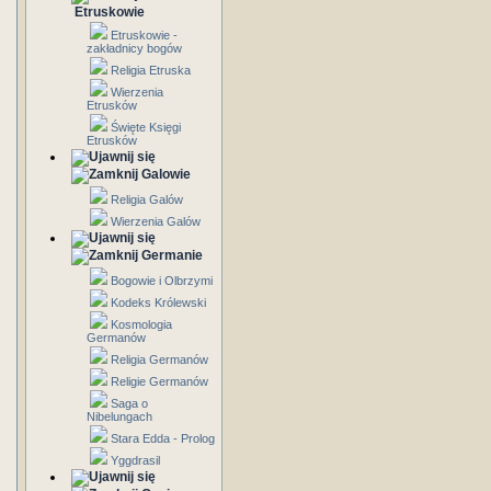
Etruskowie
Etruskowie -
zakładnicy bogów
Religia Etruska
Wierzenia
Etrusków
Święte Księgi
Etrusków
Galowie
Religia Galów
Wierzenia Galów
Germanie
Bogowie i Olbrzymi
Kodeks Królewski
Kosmologia
Germanów
Religia Germanów
Religie Germanów
Saga o
Nibelungach
Stara Edda - Prolog
Yggdrasil