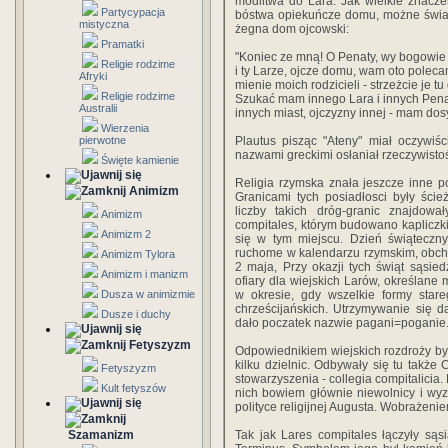
modlitwa do Lara. Jak wielkie znacz
Partycypacja
bóstwa opiekuńcze domu, możne świad
mistyczna
żegna dom ojcowski:
Pramatki
"Koniec ze mną! O Penaty, wy bogowie
Religie rodzime
i ty Larze, ojcze domu, wam oto polec
Afryki
mienie moich rodzicieli - strzeżcie je tu
Religie rodzime
Szukać mam innego Lara i innych Pen
Australii
innych miast, ojczyzny innej - mam dosy
Wierzenia
pierwotne
Plautus pisząc "Ateny" miał oczywi
nazwami greckimi osłaniał rzeczywisto
Święte kamienie
Religia rzymska znała jeszcze inne p
Animizm
Granicami tych posiadłosci były ście
liczby takich dróg-granic znajdował
Animizm
compitales, którym budowano kapliczki
Animizm 2
się w tym miejscu. Dzień świąteczny
ruchome w kalendarzu rzymskim, obch
Animizm Tylora
2 maja, Przy okazji tych świąt sąsied
Animizm i manizm
ofiary dla wiejskich Larów, określane
Dusza w animizmie
w okresie, gdy wszelkie formy stare
chrześcijańskich. Utrzymywanie się d
Dusze i duchy
dało poczatek nazwie pagani=poganie
Fetyszyzm
Odpowiednikiem wiejskich rozdroży był
kilku dzielnic. Odbywały się tu także 
Fetyszyzm
stowarzyszenia - collegia compitalicia.
Kult fetyszów
nich bowiem głównie niewolnicy i wyz
polityce religijnej Augusta. Wobrażeni
Szamanizm
Tak jak Lares compitales łączyły sąsia