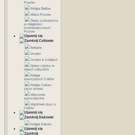
Prusów
Religia Bałtów
Wiara Prusów
Ślady szamanizmu
w religijności
średniowiecznych
Prusów
Celtowie
Beltaine
Druidzi
Druidzi w źródłach
Niebo i słońce w
mitach celtyckich
Religia
starożytnych Celtów
Religie Celtów -
zarys tematu
Wierzenia
staroceltyckie
Wędrówki dusz u
Celtów
Dakowie
Religia Daków