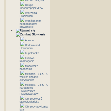
Okolice Bałtyku
Religie
Indoeuropejczyków
Wierzenia
Prasłowian
Współczesne
neopogaństwo
słowiańskie
Słowianie
Arkona
Badania nad
Słowianami
Kupalnocka
Ludowe
kosmogonie
Mazowsze
pogańskie
Mitologia - 1 cz. - O
wielkim dzbanie
Zerywanów
Mitologia - 2 cz. - O
narodzeniu
Przestworzy i
Przedstworzów
Obrzędowość
starosłowiańska
Obrzędy powitania
lata