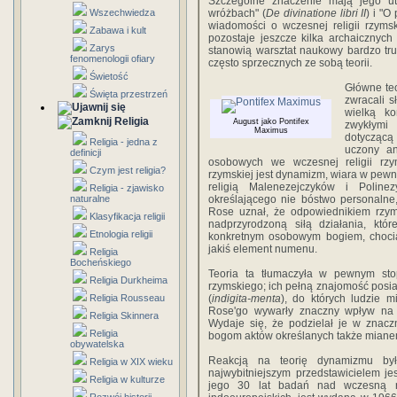
Szczególne znaczenie mają jego ut
Wszechwiedza
wróżbach" (
De divinatione libri II
) i "O
wiadomości o wczesnej religii rzyms
Zabawa i kult
pozostaje jeszcze kilka archaicznych
Zarys
stanowią warsztat naukowy bardzo tru
fenomenologii ofiary
często sprzecznych ze sobą teorii.
Świetość
Główne te
Święta przestrzeń
zwracali s
wielką ko
Religia
August jako Pontifex
zwykłymi 
Maximus
dotyczącą
Religia - jedna z
uczony an
definicji
osobowych we wczesnej religii rzym
Czym jest religia?
rzymskiej jest dynamizm, wiara w pew
religią Malenezejczyków i Polin
Religia - zjawisko
naturalne
określającego nie bóstwo personalne,
Rose uznał, że odpowiednikiem rz
Klasyfikacja religii
nadprzyrodzoną siłą działania, kt
Etnologia religii
konkretnym osobowym bogiem, chociaż
jakiś element numenu.
Religia
Bocheńskiego
Teoria ta tłumaczyła w pewnym st
Religia Durkheima
rzymskiego; ich pełną znajomość posia
Religia Rousseau
(
indigita-menta
), do których ludzie m
Rose'go wywarły znaczny wpływ na uc
Religia Skinnera
Wydaje się, że podzielał je w znaczn
Religia
bogom aktów określanych także miane
obywatelska
Reakcją na teorię dynamizmu były
Religia w XIX wieku
najwybitniejszym przedstawicielem j
Religia w kulturze
jego 30 lat badań nad wczesną re