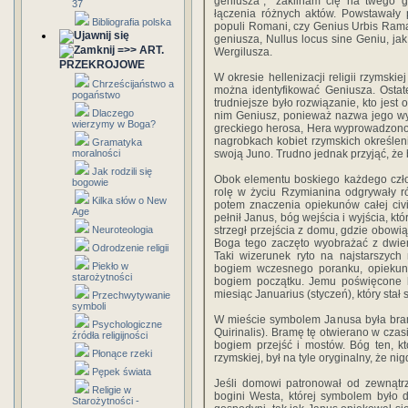
geniusza", "zaklinam cię na twego g
37
łączenia różnych aktów. Powstawały 
Bibliografia polska
populi Romani, czy Genius Urbis Ram
geniusza, Nullus locus sine Geniu, j
=>> ART.
Wergilusza.
PRZEKROJOWE
W okresie hellenizacji religii rzymski
Chrześcijaństwo a
można identyfikować Geniusza. Osta
pogaństwo
trudniejsze było rozwiązanie, kto jes
Dlaczego
nim Geniusz, ponieważ nazwa jego wywo
wierzymy w Boga?
greckiego herosa, Hera wyprowadzono
nagrobkach kobiet rzymskich określen
Gramatyka
moralności
swoją Juno. Trudno jednak przyjąć, że 
Jak rodzili się
Obok elementu boskiego każdego człow
bogowie
rolę w życiu Rzymianina odgrywały r
Kilka słów o New
potem znaczenia opiekunów całej civi
Age
pełnił Janus, bóg wejścia i wyjścia, k
Neuroteologia
strzegł przejścia z domu, gdzie obow
Boga tego zaczęto wyobrażać z dwie
Odrodzenie religii
Taki wizerunek ryto na najstarszyc
Piekło w
bogiem wczesnego poranku, opiekun
starożytności
bogiem początku. Jemu poświęcone by
miesiąc Januarius (styczeń), który stał
Przechwytywanie
symboli
W mieście symbolem Janusa była bram
Psychologiczne
Quirinalis). Bramę tę otwierano w cza
źródła religijności
bogiem przejść i mostów. Bóg ten, któ
Płonące rzeki
rzymskiej, był na tyle oryginalny, że n
Pępek świata
Jeśli domowi patronował od zewnątrz
Religie w
bogini Westa, której symbolem było
Starożytności -