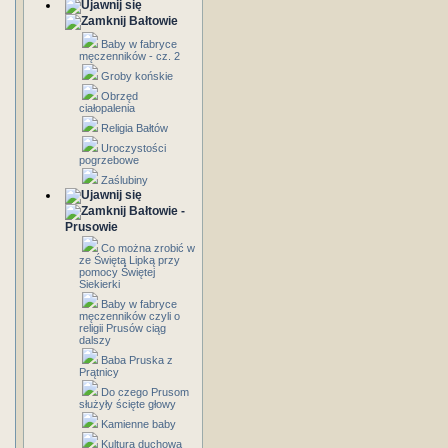
Bałtowie
Baby w fabryce
męczenników - cz. 2
Groby końskie
Obrzęd
ciałopalenia
Religia Bałtów
Uroczystości
pogrzebowe
Zaślubiny
Bałtowie -
Prusowie
Co można zrobić w
ze Świętą Lipką przy
pomocy Świętej
Siekierki
Baby w fabryce
męczenników czyli o
religii Prusów ciąg
dalszy
Baba Pruska z
Prątnicy
Do czego Prusom
służyły ścięte głowy
Kamienne baby
Kultura duchowa