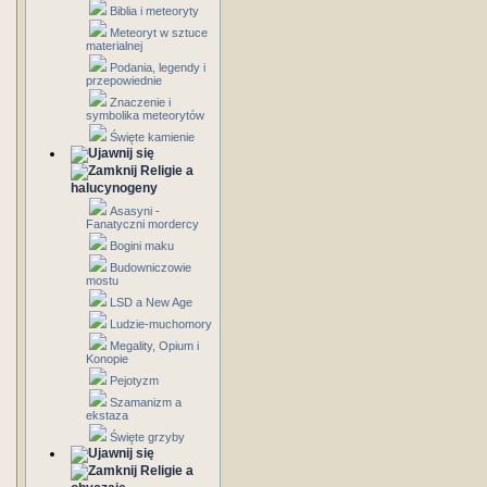
Biblia i meteoryty
Meteoryt w sztuce
materialnej
Podania, legendy i
przepowiednie
Znaczenie i
symbolika meteorytów
Święte kamienie
Religie a
halucynogeny
Asasyni -
Fanatyczni mordercy
Bogini maku
Budowniczowie
mostu
LSD a New Age
Ludzie-muchomory
Megality, Opium i
Konopie
Pejotyzm
Szamanizm a
ekstaza
Święte grzyby
Religie a