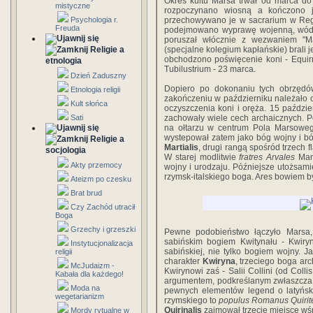
Okres kultu Marsa trwał od marca do p
mistyczne
rozpoczynano wiosną a kończono je
Psychologia r.
przechowywano je w sacrarium w Reg
Freuda
podejmowano wyprawę wojenną, wódz r
poruszał włócznie z wezwaniem "M
Religie a
(specjalne kolegium kapłańskie) brali 
obchodzono poświęcenie koni - Equirri
etnologia
Tubilustrium - 23 marca.
Dzień Zaduszny
Dopiero po dokonaniu tych obrzęd
Etnologia religii
zakończeniu w październiku należało o
Kult słońca
oczyszczenia koni i oręża. 15 paździe
Sati
zachowały wiele cech archaicznych. 
na ołtarzu w centrum Pola Marsowe
wystepował zatem jako bóg wojny i bó
Religie a
Martialis
, drugi rangą spośród trzech f
socjologia
W starej modlitwie
fratres Arvales
Mars
Akty przemocy
wojny i urodzaju. Późniejsze utożsam
rzymsk-italskiego boga. Ares bowiem b
Ateizm po czesku
Brat brud
Czy Zachód utracił
Boga
Grzechy i grzeszki
Pewne podobieństwo łączyło Marsa, 
sabińskim bogiem Kwitynału - Kwir
Instytucjonalizacja
sabińskiej, nie tylko bogiem wojny. 
religii
charakter
Kwiryna
, trzeciego boga arch
McJudaizm -
Kwirynowi zaś - Salii Collini (od Colli
Kabała dla każdego!
argumentem, podkreślanym zwłaszcza p
Moda na
pewnych elementów legend o latyńs
wegetarianizm
rzymskiego to
populus Romanus Quirit
Quirinalis
zajmował trzecie miejsce wśr
Mordy rytualne w