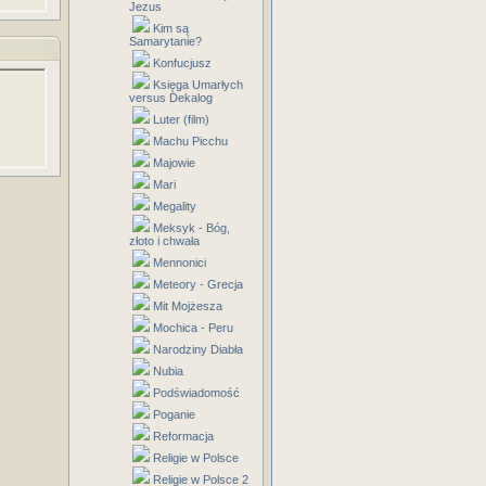
Jezus
Kim są
Samarytanie?
Konfucjusz
Księga Umarłych
versus Dekalog
Luter (film)
Machu Picchu
Majowie
Mari
Megality
Meksyk - Bóg,
złoto i chwała
Mennonici
Meteory - Grecja
Mit Mojżesza
Mochica - Peru
Narodziny Diabła
Nubia
Podświadomość
Poganie
Reformacja
Religie w Polsce
Religie w Polsce 2