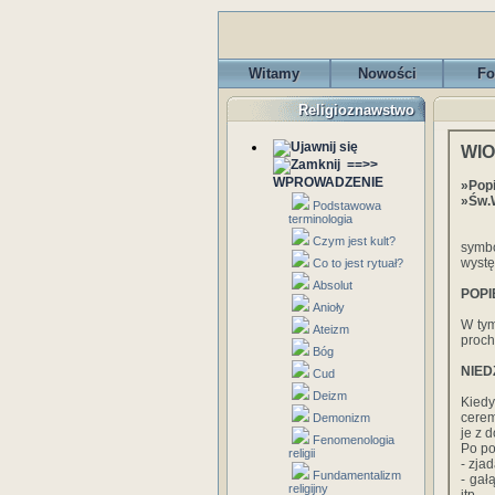
Witamy
Nowości
Fo
Religioznawstwo
WI
==>>
WPROWADZENIE
»Pop
»Św.W
Podstawowa
terminologia
Wios
Czym jest kult?
symbo
wystę
Co to jest rytuał?
Absolut
POPI
Anioły
W tym
Ateizm
proch
Bóg
NIED
Cud
Deizm
Kiedy
cerem
Demonizm
je z 
Fenomenologia
Po po
religii
- zjad
Fundamentalizm
- gał
religijny