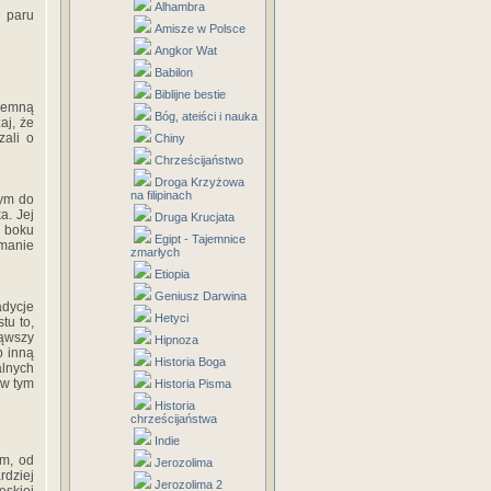
Alhambra
i paru
Amisze w Polsce
Angkor Wat
Babilon
Biblijne bestie
iemną
Bóg, ateiści i nauka
aj, że
zali o
Chiny
Chrześcijaństwo
Droga Krzyżowa
na filipinach
rym do
a. Jej
Druga Krucjata
u boku
Egipt - Tajemnice
ymanie
zmarłych
Etiopia
Geniusz Darwina
dycje
Hetyci
tu to,
jąwszy
Hipnoza
b inną
Historia Boga
alnych
 w tym
Historia Pisma
Historia
chrześcijaństwa
Indie
m, od
Jerozolima
dziej
Jerozolima 2