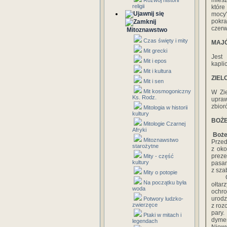
miesz
Rozwój historii
religii
które
mocy
pokr
czerw
Mitoznawstwo
Czas święty i mity
MAJ
Mit grecki
Jest
Mit i epos
kapli
Mit i kultura
ZIEL
Mit i sen
Mit kosmogoniczny
W Zie
Ks. Rodz.
upra
zbior
Mitologia w historii
kultury
BOŻE
Mitologie Czarnej
Afryki
Boże 
Mitoznawstwo
Przed
starożytne
z oko
prez
Mity - część
kultury
pasam
z sza
Mity o potopie
Główn
Na początku była
ołtar
woda
ochr
urodz
Potwory ludzko-
zwierzęce
z roz
pary.
Ptaki w mitach i
dyme
legendach