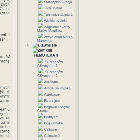
onnym,
Starożytna Grecja
"złych
Tadź Mahal
iała,
szano
Tajemnice Egiptu 2
Wielkie pytania
Zaginione skarby
Majów i Azteków
ami i
Zwoje Znad Morza
eśni.
Martwego
FILMOTEKA II
aku. W
hronę
7 Grzechów
Głównych - 1
7 Grzechów
Głównych - 2
Abraham
ernych
Arabia Saudyjska
skiej,
Aztekowie
owymi
ewami,
Bizancjum
Bogowie i Boginie -
eraniu
Grecja
zy dla
Buddyzm
wa za
 uwite
Bóg i sztuka
nie do
Celtowie
adzano
łemu.
Celtowie 2