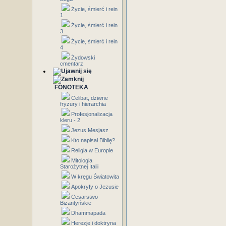
Życie, śmierć i rein
1
Życie, śmierć i rein
3
Życie, śmierć i rein
4
Żydowski
cmentarz
FONOTEKA
Celibat, dziwne
fryzury i hierarchia
Profesjonalizacja
kleru - 2
Jezus Mesjasz
Kto napisał Biblię?
Religia w Europie
Mitologia
Starożytnej Italii
W kręgu Światowita
Apokryfy o Jezusie
Cesarstwo
Bizantyńskie
Dhammapada
Herezje i doktryna