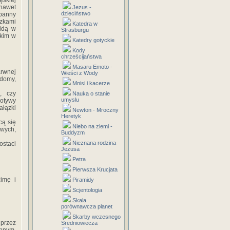
ęskiej
 nawet
Jezus -
dzieciństwo
 panny
ązkami
Katedra w
 idą w
Strasburgu
tkim w
Katedry gotyckie
Kody
chrześcijaństwa
Masaru Emoto -
rwnej
Wieści z Wody
idomy,
Mnisi i kacerze
, czy
Nauka o stanie
umyslu
otywy
ałązki
Newton - Mroczny
Heretyk
cą się
Niebo na ziemi -
owych,
Buddyzm
Nieznana rodzina
ostaci
Jezusa
Petra
Pierwsza Krucjata
zimę i
Piramidy
Scjentologia
Skala
porównawcza planet
Skarby wczesnego
przez
Średniowiecza