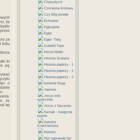
Chasydyzm
Czerwona Królowa
Czy Bóg istnieje
owych
Echnaton
no, że
 bydło
Egipcjanie
 przez
Egipt
ano za
Egipt -Teby
d bólu
Gobekli Tepe
Herod Wielki
 zboża
Historia Szatana
ało to
Historia papieży - 1
li się
Historia papieży - 2
azywać
Historia papieży - 3
ączyło
ięc o
Istnienie Boga
danie
Japonia
c.
Jezus inne
ania.
spojrzenie
o, że
od tej
Jezus z Nazaretu
Karnak - świątynia
bogów
Katedra
Gnieźnieńska
Katedry
Kim naprawdę był