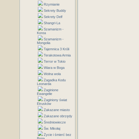
Rzymianie
Sekrety Buddy
Sekrety Delf
Shangri-La
Szamanizm -
Korea
Szamanizm -
Mongolia
Tajemnica 3 Króli
Terakotowa Armia
Terror w Tokio
Wiara w Boga
Wolna wola
Zagadka Kodu
Leonarda
Zaginione
Ewangelie
Zaginiony świat
Etrusków
Zakazane miasto
Zakazane obrzędy
Średniowiecze
Św. Mikołaj
Życie i śmierć bez
Boga