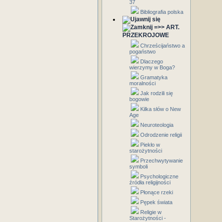
37
Bibliografia polska
=>> ART.
PRZEKROJOWE
Chrześcijaństwo a
pogaństwo
Dlaczego
wierzymy w Boga?
Gramatyka
moralności
Jak rodzili się
bogowie
Kilka słów o New
Age
Neuroteologia
Odrodzenie religii
Piekło w
starożytności
Przechwytywanie
symboli
Psychologiczne
źródła religijności
Płonące rzeki
Pępek świata
Religie w
Starożytności -