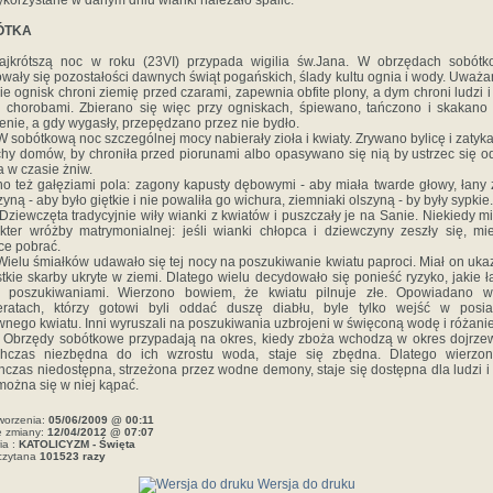
korzystane w danym dniu wianki należało spalić.
ÓTKA
ajkrótszą noc w roku (23VI) przypada wigilia św.Jana. W obrzędach sobótk
wały się pozostałości dawnych świąt pogańskich, ślady kultu ognia i wody. Uważa
ie ognisk chroni ziemię przed czarami, zapewnia obfite plony, a dym chroni ludzi i
 chorobami. Zbierano się więc przy ogniskach, śpiewano, tańczono i skakano
enie, a gdy wygasły, przepędzano przez nie bydło.
ótkową noc szczególnej mocy nabierały zioła i kwiaty. Zrywano bylicę i zatyk
chy domów, by chroniła przed piorunami albo opasywano się nią by ustrzec się o
a w czasie żniw.
o też gałęziami pola: zagony kapusty dębowymi - aby miała twarde głowy, łany
zyną - aby było giętkie i nie powaliła go wichura, ziemniaki olszyną - by były sypkie.
częta tradycyjnie wiły wianki z kwiatów i puszczały je na Sanie. Niekiedy mi
kter wróżby matrymonialnej: jeśli wianki chłopca i dziewczyny zeszły się, mie
ce pobrać.
 śmiałków udawało się tej nocy na poszukiwanie kwiatu paproci. Miał on uk
tkie skarby ukryte w ziemi. Dlatego wielu decydowało się ponieść ryzyko, jakie ł
z poszukiwaniami. Wierzono bowiem, że kwiatu pilnuje złe. Opowiadano w
eratach, którzy gotowi byli oddać duszę diabłu, byle tylko wejść w posia
nego kwiatu. Inni wyruszali na poszukiwania uzbrojeni w święconą wodę i różanie
ędy sobótkowe przypadają na okres, kiedy zboża wchodzą w okres dojrzew
chczas niezbędna do ich wzrostu woda, staje się zbędna. Dlatego wierzon
hczas niedostępna, strzeżona przez wodne demony, staje się dostępna dla ludzi i 
można się w niej kąpać.
worzenia:
05/06/2009 @ 00:11
e zmiany:
12/04/2012 @ 07:07
ia :
KATOLICYZM - Święta
czytana
101523 razy
Wersja do druku