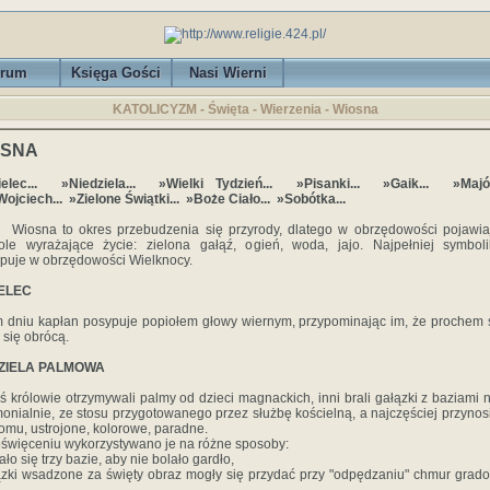
rum
Księga Gości
Nasi Wierni
KATOLICYZM - Święta - Wierzenia - Wiosna
OSNA
ielec... »Niedziela... »Wielki Tydzień... »Pisanki... »Gaik... »Majów
ojciech... »Zielone Świątki... »Boże Ciało... »Sobótka...
na to okres przebudzenia się przyrody, dlatego w obrzędowości pojawiaj
le wyrażające życie: zielona gałąź, ogień, woda, jajo. Najpełniej symbol
puje w obrzędowości Wielknocy.
ELEC
 dniu kapłan posypuje popiołem głowy wiernym, przypominając im, że prochem 
 się obrócą.
ZIELA PALMOWA
ś królowie otrzymywali palmy od dzieci magnackich, inni brali gałązki z baziami n
onialnie, ze stosu przygotowanego przez służbę kościelną, a najczęściej przynosi
domu, ustrojone, kolorowe, paradne.
święceniu wykorzystywano je na różne sposoby:
ało się trzy bazie, aby nie bolało gardło,
ązki wsadzone za święty obraz mogły się przydać przy "odpędzaniu" chmur grad