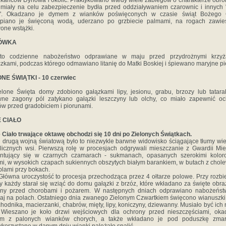
kańców Dynowa i okolic. Praktykowano wtedy wiele zabiegów o charakterze obr
 miały na celu zabezpieczenie bydła przed oddziaływaniem czarownic i innych 
". Okadzano je dymem z wianków poświęconych w czasie świąt Bożego C
apiano je święconą wodą, uderzano po grzbiecie palmami, na rogach zawie
one wstążki.
ÓWKA
 to codzienne nabożeństwo odprawiane w maju przed przydrożnymi krzyż
czkami, podczas którego odmawiano litanię do Matki Boskiej i śpiewano maryjne pi
ONE ŚWIĄTKI - 10 czerwiec
lone Święta domy zdobiono gałązkami lipy, jesionu, grabu, brzozy lub tatar
wne zagony pól zatykano gałązki leszczyny lub olchy, co miało zapewnić oc
ów przed gradobiciem i piorunami.
 CIAŁO
Ciało trwające oktawę obchodzi się 10 dni po Zielonych Świątkach.
 drugą wojną światową było to niezwykle barwne widowisko ściągające tłumy wi
licznych wsi. Pierwszą rolę w procesjach odgrywali mieszczanie z Gwardii Miej
entujący się w czarnych czamarach - sukmanach, opasanych szerokimi kolor
i, w wysokich czapach sukiennych obszytych białym barankiem, w butach z chol
blami przy bokach.
a uroczystość to procesja przechodząca przez 4 ołtarze polowe. Przy rozbi
zy każdy starał się wziąć do domu gałązki z brzóz, które wkładano za święte obra
ony przed chorobami i pożarem. W następnych dniach odprawiano nabożeńst
aj na polach. Ostatniego dnia zwanego Zielonym Czwartkiem święcono wianuszki
chodnika, macierzanki, chabrów, mięty, lipy, koniczyny, dziewanny. Musiało być ich 
 Wieszano je koło drzwi wejściowych dla ochrony przed nieszczęściami, ok
m z palonych wianków chorych, a także wkładano je pod poduszkę zmar