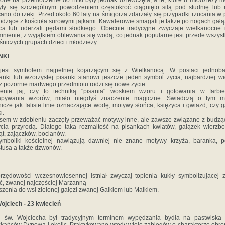
one na przemoczenie do nitki były jednak dziewczęta, a te, które u młodzieży m
yły się szczególnym powodzeniem częstokroć ciągnięto siłą pod studnię lub
ano do rzeki. Przed około 60 laty na śmigorza zdarzały się przypadki rzucania w
dzące z kościoła surowymi jajkami. Kawalerowie smagali je także po nogach gał
ca lub uderzali pędami słodkiego. Obecnie tradycyjne zwyczaje wielkanocne
nienie, z wyjątkiem oblewania się wodą, co jednak popularne jest przede wszys
śniczych grupach dzieci i młodzieży.
NKI
 jest symbolem najpełniej kojarzącym się z Wielkanocą. W postaci jednoba
anki lub wzorzystej pisanki stanowi jeszcze jeden symbol życia, najbardziej w
z pozornie martwego przedmiotu rodzi się nowe życie.
ienie jaj, czy to techniką "pisania" woskiem wzoru i gotowania w farbie
apywania wzorów, miało niegdyś znaczenie magiczne. Świadczą o tym m
icze jak faliste linie oznaczające wodę, motywy słońca, księżyca i gwiazd, czy g
i.
sem w zdobieniu zaczęły przeważać motywy inne, ale zawsze związane z budzą
cia przyrodą. Dlatego taka rozmaitość na pisankach kwiatów, gałązek wierzb
ąt, zajączków, bocianów.
mboliki kościelnej nawiązują dawniej nie znane motywy krzyża, baranka, p
tusa a także dzwonów.
zędowości wczesnowiosennej istniał zwyczaj topienia kukły symbolizujacej 
ć, zwanej najczęściej Marzanną
szenia do wsi zielonej gałęzi zwanej Gaikiem lub Maikiem.
ojciech - 23 kwiecień
ń św. Wojciecha był tradycyjnym terminem wypędzania bydła na pastwiska 