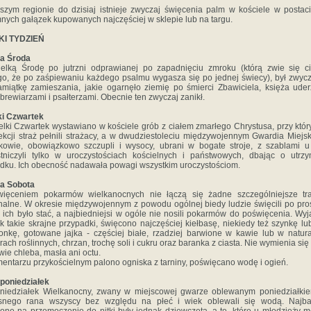
zym regionie do dzisiaj istnieje zwyczaj święcenia palm w kościele w postac
nych gałązek kupowanych najczęściej w sklepie lub na targu.
KI TYDZIEŃ
ka Środa
elką Środę po jutrzni odprawianej po zapadnięciu zmroku (którą zwie się c
go, że po zaśpiewaniu każdego psalmu wygasza się po jednej świecy), był zwycz
miątkę zamieszania, jakie ogarnęło ziemię po śmierci Zbawiciela, księża uder
 brewiarzami i psałterzami. Obecnie ten zwyczaj zanikł.
ki Czwartek
lki Czwartek wystawiano w kościele grób z ciałem zmarłego Chrystusa, przy któ
ekcji straż pełnili strażacy, a w dwudziestoleciu międzywojennym Gwardia Miejsk
kowie, obowiązkowo szczupli i wysocy, ubrani w bogate stroje, z szablami 
tniczyli tylko w uroczystościach kościelnych i państwowych, dbając o utrz
dku. Ich obecność nadawała powagi wszystkim uroczystościom.
ka Sobota
więceniem pokarmów wielkanocnych nie łączą się żadne szczególniejsze tra
nalne. W okresie międzywojennym z powodu ogólnej biedy ludzie święcili po pros
 ich było stać, a najbiedniejsi w ogóle nie nosili pokarmów do poświęcenia. Wy
k takie skrajne przypadki, święcono najczęściej kiełbasę, niekiedy też szynkę lu
nkę, gotowane jajka - częściej białe, rzadziej barwione w kawie lub w natur
ach roślinnych, chrzan, trochę soli i cukru oraz baranka z ciasta. Nie wymienia się
wie chleba, masła ani octu.
entarzu przykościelnym palono ogniska z tarniny, poświęcano wodę i ogień.
poniedziałek
niedziałek Wielkanocny, zwany w miejscowej gwarze oblewanym poniedziałkie
snego rana wszyscy bez względu na płeć i wiek oblewali się wodą. Najbar