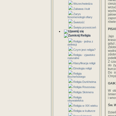
naraż
ciesz
Wszechwiedza
wrzuc
Zabawa i kult
wycho
Zarys
jałow
fenomenologii ofiary
zapom
rówie
Świetość
Święta przestrzeń
PISA
Religia
Jajo
krasz
Religia - jedna z
gdyż 
definicji
Zdob
Czym jest religia?
wydr
zdobn
Religia - zjawisko
jodełk
naturalne
Z cza
Klasyfikacja religii
do ży
Etnologia religii
kurcz
Do sy
Religia
Chrys
Bocheńskiego
Religia Durkheima
GAIK
Religia Rousseau
W obr
Religia Skinnera
śmier
Religia
i wno
obywatelska
Św. W
Religia w XIX wieku
Religia w kulturze
Dzie