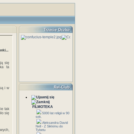
Trzecie Oczko
ki...
ą się
ika ta
Rel-Club
są i w
FILMOTEKA
ie tak
ło się
5000 lat religii w 90
sek.
Aleksandra David
Nell - Z Sikkimu do
owych,
Tybetu