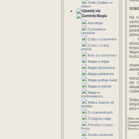
Niewy
Znaki Zodiaku w
mitach
SOB
Magia
Na n
zacho
Astrologia
palen
Czarownice
przed
Litewskie
płomi
W sob
Czary i czarownice
strze
Czary i czarty
krzyż
polskie
Majon
Kary za czarymary
leszc
Dziew
Magia a religia
chara
Magia afrykańska
wkrót
Wielu
Magia babilońska
wszys
Magia podbija świat
się 
Magia w islamie
desp
cudow
Magia w
Obrz
średniowieczu
Doty
Matka Joanna od
dotyc
Aniołów
pory 
O czarownicach
O pojęciu magii
Data ut
Ostatni
Procesy o czary -
Kategor
Prusy
Strona 
Sztuka wróżenia