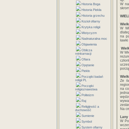
itp.
W nas
Historia Boga
skrom
Historia Piekła
Historia grzechu
WIEL
Kozioł ofiarny
Wiel
Krytyka religii
W Wi
dlate
Mistycyzm
na pa
Nadnaturalna moc
ławki
Objawienia
Wiel
Oblicza
W Wie
reinkarnacji
rezur
Ofiara
człon
uczes
Opętanie
porzą
Piekło
Wiel
Początki badań
religii PL
Ze ś
regio
Początki
na co
religioznawstwa
jedna
Politeizm
wędzo
wywar
Raj
zesta
Religijność a
Na cm
duchowość
Sumienie
Lany 
W Po
Symbol
wcze
System ofiarny