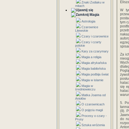
Elisza
Znaki Zodiaku w
mitach
W ty
przew
Magia
posta
Astrologia
tym c
postf
Czarownice
przet
Litewskie
naka
Czary i czarownice
autor
Czary i czarty
egzeg
polskie
spisa
Kary za czarymary
Za ic
Magia a religia
nieo
Wycho
Magia afrykańska
dlate
Magia babilońska
Pogl
Magia podbija świat
żywot
posłu
Magia w islamie
ha­la
Magia w
się 
średniowieczu
hala
warun
Matka Joanna od
Aniołów
5. Po
O czarownicach
tanna
O pojęciu magii
(II).
Jawne
Procesy o czary -
do na
Prusy
rozpo
Sztuka wróżenia
Anton