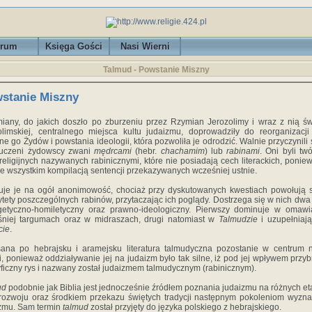
rum
Księga Gości
Nasi Wierni
Talmud - Powstanie Miszny
stanie Miszny
iany, do jakich doszło po zburzeniu przez Rzymian Jerozo­limy i wraz z nią św
olimskiej, centralnego miejsca kultu judaizmu, doprowadziły do reorganizacji
ijne­ go Żydów i powstania ideologii, która pozwoliła je odrodzić. Walnie przyczynili 
 uczeni żydowscy zwani
mędrcami
(hebr.
chachamim
) lub
rabinami
. Oni byli tw
religijnych nazywa­nych rabinicznymi, które nie posiadają cech literackich, ponie
e wszystkim kompilacją sentencji przekazywanych wcześniej ustnie.
je je na ogół anonimowość, chociaż przy dyskutowanych kwestiach powo­łują 
ytety poszczególnych rabinów, przytaczając ich poglądy. Dostrzega się w nich dwa 
getyczno-homiletyczny oraz prawno-ideologiczny. Pierwszy dominuje w omawi
niej targumach oraz w midraszach, drugi natomiast w
Talmudzie
i uzupełniają
cie
.
ana po hebrajsku i aramejsku literatura talmudyczna pozo­stanie w centrum 
, ponieważ oddziaływanie jej na judaizm było tak silne, iż pod jej wpływem przyb
ficzny rys i nazwany został judaizmem talmudycznym (rabinicznym).
ud
podobnie jak Biblia jest jednocześnie źródłem poznania ju­daizmu na różnych e
rozwoju oraz środkiem przekazu świę­tych tradycji następnym pokoleniom wyz
zmu. Sam ter­min
talmud
został przyjęty do języka polskiego z hebrajskiego.