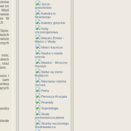
abinów
Jezus -
owi on
dzieciństwo
 Mieli
Katedra w
ewiele
Strasburgu
mie. W
ch.
Katedry gotyckie
Kody
Spra­
chrześcijaństwa
 dwóch
Masaru Emoto -
Dalsze
Wieści z Wody
zonych
Mnisi i kacerze
Nauka o stanie
o
nasi
,
umyslu
iałach
Newton - Mroczny
, oraz
Heretyk
zami.
Niebo na ziemi -
usza i
Buddyzm
ł sam
Nieznana rodzina
nictwa
Jezusa
zących
Petra
Pierwsza Krucjata
Piramidy
andry
Scjentologia
Skala
porównawcza planet
zieste
Skarby wczesnego
Średniowiecza