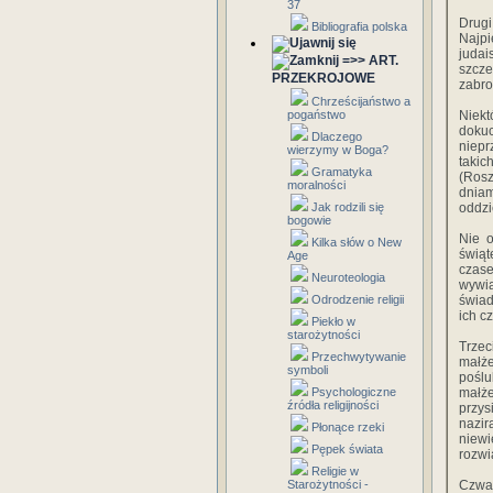
37
Drugi
Bibliografia polska
Najp
judai
=>> ART.
szcze
PRZEKROJOWE
zabro
Chrześcijaństwo a
pogaństwo
Niekt
dokuc
Dlaczego
niepr
wierzymy w Boga?
takic
Gramatyka
(Rosz
moralności
dniam
Jak rodzili się
oddzi
bogowie
Nie o
Kilka słów o New
świąt
Age
czas
Neuroteologia
wywią
Odrodzenie religii
świad
ich c
Piekło w
starożytności
Trzec
Przechwytywanie
małże
symboli
poślu
Psychologiczne
małże
źródła religijności
przys
nazir
Płonące rzeki
niew
Pępek świata
rozwi
Religie w
Starożytności -
Czwa