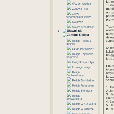
Mater
Wszechwiedza
zosta
Zabawa i kult
rdzeń
oni p
Zarys
potra
fenomenologii ofiary
pierw
Świetość
Trad
Święta przestrzeń
wied
uczni
Religia
dziej
Religia - jedna z
żydow
definicji
Misz
Czym jest religia?
książ
Religia - zjawisko
Księg
naturalne
jego 
Klasyfikacja religii
Pozos
Etnologia religii
Nowe
Religia
arcy
Bocheńskiego
faryz
sanhe
Religia Durkheima
Religia Rousseau
1. Jo
Religia Skinnera
2. Je
3. J
Religia
Salo
obywatelska
4. Sz
Religia w XIX wieku
5. Hi
p.n.e 
Religia w kulturze