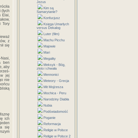
Jezus
róciła
Kim są
 (tych
Samarytanie?
 Elai,
Konfucjusz
akow,
i Tory
Księga Umarłych
versus Dekalog
Luter (film)
nieważ
Machu Picchu
tów, z
ił się
Majowie
Mari
-Nasi,
Megality
a ben
Meksyk - Bóg,
e, aby
złoto i chwała
prześ­
Mennonici
w jej
go nie
Meteory - Grecja
 końcu
Mit Mojżesza
bliską
Mochica - Peru
Narodziny Diabła
Nubia
Podświadomość
isznę
Poganie
ię ich
 jeden
Reformacja
a się
Religie w Polsce
rszym
Religie w Polsce 2