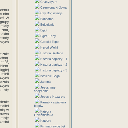
Chasydyzm
Czerwona Królowa
óremu
Czy Bóg istnieje
 w nim
sef. W
Echnaton
 grupy
Egipcjanie
 miały
aizmu,
Egipt
takim
Egipt -Teby
zasady
rszych
Gobekli Tepe
Herod Wielki
Historia Szatana
ycznie
achot
).
Historia papieży - 1
rtość,
Historia papieży - 2
oblem.
ągłej
Historia papieży - 3
 mieli
Istnienie Boga
sowych
kazało
Japonia
owych
Jezus inne
i się
spojrzenie
Jezus z Nazaretu
olenie
Karnak - świątynia
aliel
bogów
emią w
Katedra
 prawo
Gnieźnieńska
 misję
Katedry
został
Kim naprawdę był