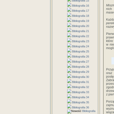
Bibliografia 15
Misz
Bibliografia 16
nich 
Bibliografia 17
mase
Bibliografia 18
Każda
Bibliografia 19
perek
Bibliografia 20
nazwy
Bibliografia 21
Pier
Bibliografia 22
prawn
które
Bibliografia 23
w nie
Bibliografia 24
mogli
Bibliografia 25
Bibliografia 26
Bibliografia 27
Bibliografia 28
Przyp
Bibliografia 29
oraz
postę
Bibliografia 30
Zabr
Bibliografia 31
przes
Bibliografia 32
zgodn
drzew
Bibliografia 33
z pie
Bibliografia 34
Porz
Bibliografia 35
zajmu
Bibliografia 36
wyzn
Bibliografia
wiąza