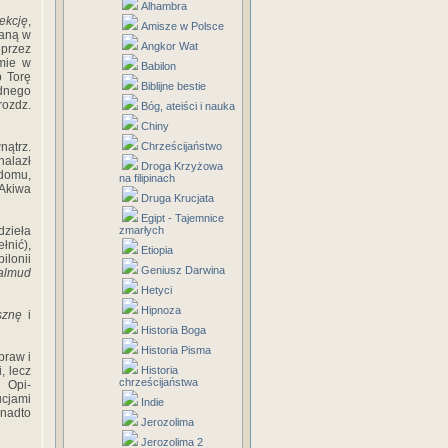
Alhambra
lekcję
,
Amisze w Polsce
maną w
Angkor Wat
 przez
śmie w
Babilon
b Torę
Biblijne bestie
ednego
rozdz.
Bóg, ateiści i nauka
Chiny
nątrz.
Chrześcijaństwo
nalazł
Droga Krzyżowa
 domu,
na filipinach
 Akiwa
Druga Krucjata
Egipt - Tajemnice
dzieła
zmarłych
łnić),
Etiopia
ilonii
Geniusz Darwina
almud
Hetyci
Hipnoza
sznę
i
Historia Boga
Historia Pisma
praw i
, lecz
Historia
chrześcijaństwa
. Opi­
ucjami
Indie
nadto
Jerozolima
Jerozolima 2