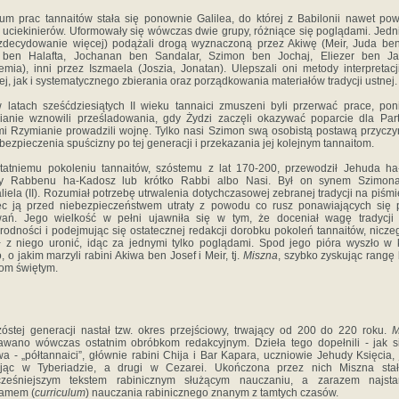
um prac tannaitów stała się ponownie Galilea, do której z Babilonii nawet pow
 uciekinierów. Uformowały się wówczas dwie grupy, różniące się poglą­dami. Jedni
zdecydowanie więcej) podążali drogą wyzna­czoną przez Akiwę (Meir, Juda ben
 ben Halafta, Jochanan ben Sandalar, Szimon ben Jochaj, Eliezer ben Ja
mia), inni przez Iszmaela (Joszia, Jonatan). Ulepszali oni metody inter­pretacj
ej, jak i systematycznego zbierania oraz porząd­kowania materiałów tradycji ustnej.
 latach sześćdziesiątych II wieku tannaici zmuszeni byli przerwać prace, po
a­nie wznowili prześladowania, gdy Żydzi zaczęli okazywać poparcie dla Par
mi Rzymianie prowadzili wojnę. Tylko nasi Szi­mon swą osobistą postawą przyczyn
bezpieczenia spuści­zny po tej generacji i przekazania jej kolejnym tannaitom.
tatniemu pokoleniu tannaitów, szóstemu z lat 170-200, przewodził Jehuda ha
y Rabbenu ha-Kadosz lub krótko Rabbi albo Nasi. Był on synem Szimon
iela (II). Rozumiał potrzebę utrwa­lenia dotychczasowej zebranej tradycji na piśmi
ec ją przed niebezpieczeństwem utraty z powodu co rusz ponawiających się 
wań. Jego wielkość w pełni ujawniła się w tym, że doceniał wagę tradycji 
rodności i podejmując się ostatecznej redakcji do­robku pokoleń tannaitów, nicze
ł z niego uronić, idąc za jednymi tylko poglądami. Spod jego pióra wyszło w
, o ja­kim marzyli rabini Akiwa ben Josef i Meir, tj.
Miszna
, szybko zyskując rangę 
om świętym.
óstej generacji nastał tzw. okres przejściowy, trwający od 200 do 220 roku.
M
wano wówczas ostatnim obróbkom redakcyjnym. Dzieła tego dopełnili - jak s
a - „półtannaici”, głów­nie rabini Chija i Bar Kapara, uczniowie Jehudy Księcia,
ując w Tyberiadzie, a drugi w Cezarei. Ukończona przez nich Miszna stał
cześniejszym tekstem rabinicznym służącym nauczaniu, a zara­zem najsta
ramem (
curriculum
) nauczania rabinicznego zna­nym z tamtych czasów.