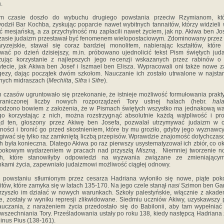
.
m czasie doszło do wybuchu dru­giego powstania przeciw Rzymianom, kt
odził Bar Kochba, zyskując poparcie nawet wybitnych tannaitów, którzy widzieli
ć mesjańską, a za przychylność mu zapłacili nawet życiem, jak np. Akiwa ben Jo
zasie judaizm przestawał być fenome­nem wielopostaciowym. Zdominowany przez
aryzejskie, stawał się coraz bardziej monolitem, nabierając kształtów, które
rwać po dzień dzisiejszy, m.in. próbowano ujednolicić tekst Pism świętych jud
zując korzystanie z najlepszych jego recenzji wskazanych przez rabinów o 
ytecie, jak Akiwa ben Josef i Iszmael ben Elisza. Wypracowali oni także nowe 
ezy, dając początek dwóm szkołom. Nauczanie ich zostało utrwalone w naj­sta
nych midraszach (
Mechilta
,
Sifra
i
Sifre
).
h czasów ugruntowało się przekonanie, że istnieje możliwość formułowania prak­t
graniczonej liczby nowych rozporządzeń Tory ustnej halach (hebr.
hal
dzono bowiem z założenia, że w Pis­mach świętych wszystko ma jednakową wa
go korzystając z nich, można rozstrzygnąć absolutnie każdą wątpliwość i pr
ąd ten, głoszony przez Akiwę ben Josefa, pozwalał utrzymywać judaizm w ci
ności i bronić go przed skostnieniem, które by mu groziło, gdyby jego wyznawcy
giwać się tylko raz zam­kniętą liczbą przepisów. Wprawdzie znajomość dotychcza
ch była konieczna. Dlatego Akiwa po raz pierwszy usystematyzował ich zbiór, co o
epokowym wydarzeniem w pracach nad przyszłą
Miszną
. Niemniej tworzenie n
ch, które stanowiłyby odpowiedzi na wyzwania związane ze zmieniającym
kami życia, zapewniało judaizmowi możliwość ciągłej odnowy.
 powstaniu stłumionym przez cesarza Hadriana wyłoniło się nowe, piąte pok
itów, które zamyka się w latach 135-170. Na jego czele stanął
nasi
Szimon ben Gam
 Przyszło im działać w nowych warunkach. Szkoły palestyńskie, włącznie z akad
, zostały w wyniku represji zlikwidowane. Siedmiu uczniów Akiwy, uzyskawszy
uczania, z narażeniem życia przedo­stało się do Babilonii, aby tam wypełniać
wszechniania Tory. Prześladowania ustały po roku 138, kiedy następcą Hadriana 
inus Pius (138-161).