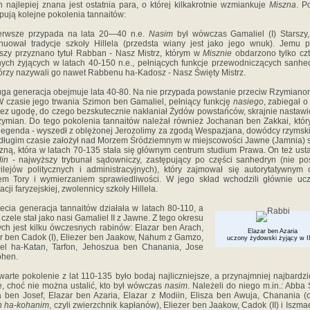
h najlepiej znana jest ostatnia para, o której kilkakrotnie wzmian­kuje
Miszna
. P
pują kolejne pokolenia tannaitów:
ierwsze przypada na lata 20—40 n.e.
Nasim
był wówczas Gamaliel (I) Starszy,
nuował tradycje szkoły Hillela (przedsta­ wiany jest jako jego wnuk). Jemu 
szy przyznano tytuł Rabban - Nasz Mistrz, którym w
Misznie
obdarzono tylko cz
ych żyjących w latach 40-150 n.e., pełniących funkcje przewod­niczących sanhe
órzy nazywali go nawet Rabbenu ha-Kadosz - Nasz Święty Mistrz.
uga generacja obejmuje lata 40-80. Na nie przypada powstanie prze­ciw Rzymiano
W czasie jego trwania Szimon ben Gamaliel, pełniący funkcję
nasiego
, zabiegał o
ez ugodę, do czego bezskutecznie nakłaniał Żydów powstańców, skrajnie nastaw
ymian. Do tego pokolenia tannaitów należał również Jochanan ben Zakkai, który
 legenda - wyszedł z oblężonej Jerozolimy za zgodą Wespazjana, dowódcy rzymski
długim czasie założył nad Morzem Śródziemnym w miejscowości Jawne (Jamnia) 
czną, która w latach 70-135 stała się głównym centrum studium Prawa. On też ust
din
- najwyższy trybunał sądowniczy, zastępujący po części sanhedryn (nie po
ilejów politycz­nych i administracyjnych), który zajmował się autorytatywnym 
em Tory i wymierzaniem sprawiedliwości. W jego skład wchodzili głównie uc
acji faryzejskiej, zwolennicy szkoły Hillela.
zecia generacja tannaitów działała w latach 80-110, a
j czele stał jako nasi Gamaliel II z Jawne. Z tego okresu
ch jest kilku ówczesnych rabinów: Elazar ben Arach,
Elazar ben Azaria
r ben Cadok (I), Eliezer ben Jaakow, Nahum z Gamzo,
uczony żydowski żyjący w II
el ha-Katan, Tarfon, Jehoszua ben Chanania, Jose
ohen.
warte pokolenie z lat 110-135 było bodaj najliczniejsze, a przynaj­mniej najbardzie
, choć nie można ustalić, kto był wówczas
nasim
. Należeli do niego m.in.: Abba 
 ben Josef, Elazar ben Azaria, Elazar z Modiin, Elisza ben Awuja, Chanania (o
n ha-kohanim
, czyli zwierzchnik kapłanów), Eliezer ben Jaakow, Cadok (II) i Iszma