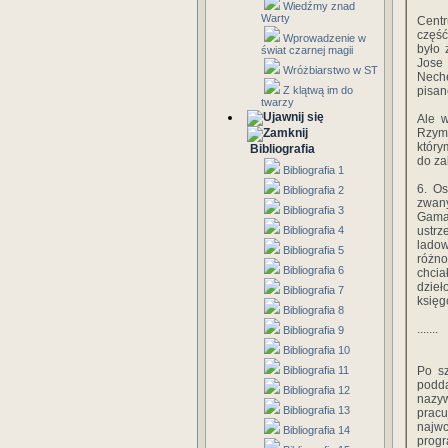
Wiedźmy znad
Warty
Centr
część
Wprowadzenie w
było 
świat czarnej magii
Jose
Wróżbiarstwo w ST
Neche
Z klątwą im do
pisan
twarzy
Ale w
Rzymi
który
Bibliografia
do za
Bibliografia 1
6. Os
Bibliografia 2
zwan
Bibliografia 3
Gamal
Bibliografia 4
ustrz
lado
Bibliografia 5
różno
Bibliografia 6
chcia
dzieło
Bibliografia 7
księg
Bibliografia 8
.......
Bibliografia 9
Bibliografia 10
Bibliografia 11
Po sz
podda
Bibliografia 12
nazyw
Bibliografia 13
prac
najw
Bibliografia 14
prog