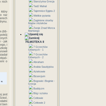
o nich
Starożytna Grecja
Tadź Mahal
Tajemnice Egiptu 2
 który
po raz
Wielkie pytania
terech
Zaginione skarby
drynu.
Majów i Azteków
Zwoje Znad Morza
Martwego
m (66-
 pokój
ionych
 - jak
FILMOTEKA II
ego, i
7 Grzechów
szkołę
Głównych - 1
anowił
siadał
7 Grzechów
Głównych - 2
objaś­
zeni o
Abraham
Arabia Saudyjska
Aztekowie
Bizancjum
Bogowie i Boginie -
 w.
Grecja
Buddyzm
Bóg i sztuka
j jest
Szaul,
Celtowie
statni
Celtowie 2
el ben