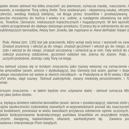
j­skie słowo
talmud
ma kilka znaczeń: po pierwsze, oznacza
naukę
,
nauczanie
,
owanie
, a następnie Torę ustną (hebr.
Tora szebeal-pe
) - objawioną naukę, otrzy
żytności, według trady­cji biblijnej, od Boga przez Izraelitów i przekazywaną
w­ców mozaizmu do końca I wieku n.e. ustnie, a następnie utrwaloną na pi
ie
,
Tosefcie
,
Gemarze
, midraszach halachicznych i hagadycznych. W ten sposó
 rabini przygotowali do stałego dal­szego przekazu. O pracy tej w odniesieniu do j
wybitniej­szych tannaitów, Akiwy ben Josefa, tak napisano w
Awot deRabbi Natan
(
Rab. Akiwa [zm. 135] był jak pracownik, który wziął swój kosz i wyszedł na zew
Znalazł pszenicę i włożył ją do niego; znalazł jęczmień i włożył go do niego; z
żyto i włożył je do niego; znalazł soczewicę i umieścił ją w nim. Gdy wrócił do
odłożył pszenicę oddzielnie, jęczmień oddziel­ nie, ziarna do ziaren. Rab.
uczynił podobnie, dzieląc całą Torę na kręgi.
inu
talmud
używa się w ścisłym znaczeniu jako nazwy własnej na oznaczenie 
nów amoraitów (aram.
amora
= dyskutują­cy), tzw.
Gemary
(od aram.
gamar
= dope
ałego niezależnie od siebie w dwóch ośrodkach - w Palestynie w III-IV wieku i Bab
-V/VI wieku, stąd nazwy:
Talmud palestyński
, zwany niekiedy
jero­zolimskim
, i
T
oński
.
erszym znaczeniu - w takim będzie ono używane dalej -
talmud
oznacza
Mi
rę
jako jedno dzieło.
na
, będąca dziełem rabinów tannaitów (aram.
tanna
= powta­rzający), stanowi zbiór 
ajów społeczności żydowskiej zawar­tych w wypowiedziach ponad stu nauczycieli
est kodeksem, ponieważ w wielu kwestiach przytacza odmienne opinie uczonych
także funkcjonowanie teokratycznego państwa Izraelitów ze wszyst­kimi instyt
icznymi: świątynią, kapłaństwem, ofiarami, san­hedrynem itp. Zawiera po
adania i interpretacje Pism świę­tych.