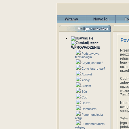
Witamy
Nowości
Fo
Religioznawstwo
Pow
==>>
WPROWADZENIE
Przem
Podstawowa
jeroz
terminologia
relig
tego
Czym jest kult?
pism 
Co to jest rytuał?
przed
Absolut
Cechu
Anioły
autor
Ateizm
egze
wcześ
Bóg
Tosef
Cud
Napis
Deizm
uwagi
Demonizm
specy
Fenomenologia
religii
Talm
jego 
Fundamentalizm
judai
religijny