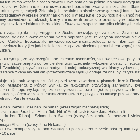
iał ten, mimo wcześniejszego zakazu utrwalania go na piśmie, na mocy decyzji r
ł zapisany. Dokonano tego w języku późnohebrajskim zwanym misznaickim. Stan
 talmudycznej trady­cji. Zbierało ją i utrwalało na piśmie sześć generacji tannaitów.
oprzedników w okresie pretannaickim (od II wieku p.n.e. do 20 roku n.e.), choć ni
fimy powiedzieć o ludziach, którzy zainicjowali ówczesne przemiany w judaiz
szym rozdziale traktatu misznaickiego
Pirke awot
wspomniano tylko niektórych z ni
ycja zapa­miętała imię Antygona z Socho, uważając go za ucznia Szymona 
liwego. W dziele
Awot deRabbi Natan
napisane jest, że Antygon doczekał się
ów - Cadoka i Boetusa, ale nie wiadomo, czy można polegać na tej informacji. 
e przekazu tradycji w juda­izmie łączone są z tzw. pięcioma parami (hebr.
zugot
) uc
­skich.
na
utrzymuje, że wyszczególnione imiennie osobistości, stano­wiące owe pary, t
ę (tytuł zaczerpnięty z odnowicielskiej wizji Ezechiela wyłożonej w ostatnich rozdz
i Ezechiela), przywód­ca sanhedrynu i całej teokratycznej wspólnoty żydowskiej
za­stępca zwany
aw beit din
(przewodniczący sądu), i dodaje, że obaj byli faryzeus
taje to jednak w sprzeczności z przekazem zawartym w pismach Józefa Flawi
go Testamentu
, z których wynika, że faktycznym przywódcą sanhedrynu by
kapłan. Dlatego wydaje się, że osoby tworzące owe
zugot
to przywódcy stron
ejskiego, którym w czasach rabinicznych (II w. n.e.) przypisano funkcje prze­wodnic
drynu. Pary te tworzyli:
se ben Joezer i Jose ben Jochanan (okres wojen machabejskich)
hoszua ben Perachia i Mattai (lub: Nittai) Arbelijczyk (czasy Jana Hirkana I)
ehuda ben Tabbaj i Szimon ben Szetach (czasy Aleksandra Janneusza i Aleks
me)
emaja i Abtalion (czasy Jana Hirkana II)
llel i Szammaj (czasy Heroda Wielkiego i początek ery chrześcijań­skiej: lata trzyd
- 10 r. n.e.).