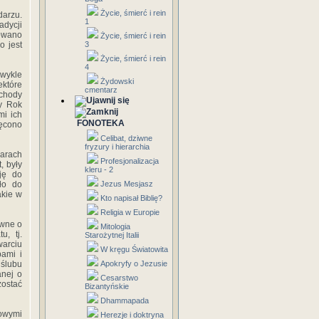
Życie, śmierć i rein
darzu.
1
dycji
łowano
Życie, śmierć i rein
o jest
3
Życie, śmierć i rein
4
zwykle
Żydowski
ektóre
cmentarz
bchody
wy Rok
mi ich
FONOTEKA
ięcono
Celibat, dziwne
fryzury i hierarchia
a­rach
Profesjonalizacja
, były
kleru - 2
ję do
ało do
Jezus Mesjasz
akie w
Kto napisał Biblię?
Religia w Europie
awne o
Mitologia
u, tj.
Starożytnej Italii
warciu
W kręgu Światowita
bami i
 ślubu
Apokryfy o Jezusie
anej o
Cesarstwo
ostać
Bizantyńskie
Dhammapada
owymi
Herezje i doktryna