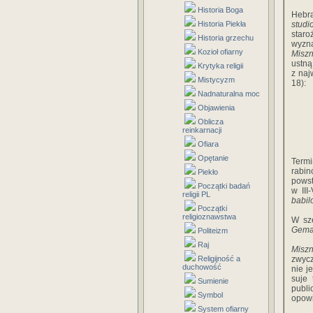
Historia Boga
Hebra
Historia Piekła
studi
staro
Historia grzechu
wyzna
Kozioł ofiarny
Miszn
ustną
Krytyka religii
z naj
Mistycyzm
18):
Nadnaturalna moc
Objawienia
Oblicza
reinkarnacji
Ofiara
Opętanie
Term
rabi
Piekło
powst
Początki badań
w III
religii PL
babil
Początki
religioznawstwa
W sz
Gema
Politeizm
Raj
Misz
Religijność a
zwycz
duchowość
nie j
suje 
Sumienie
publ
Symbol
opowi
System ofiarny