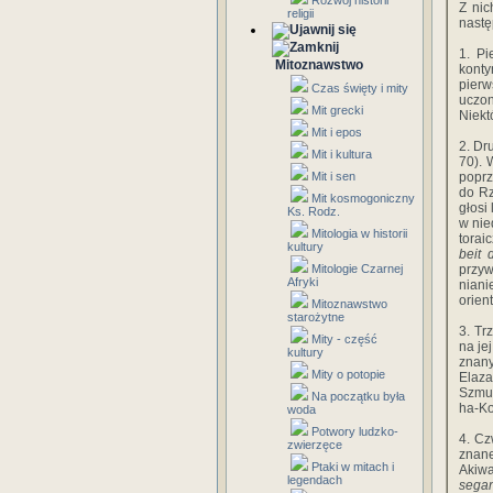
Rozwój historii
Z nic
religii
nastę
1. P
Mitoznawstwo
konty
pierw
Czas święty i mity
uczon
Mit grecki
Niekt
Mit i epos
2. Dr
Mit i kultura
70). 
Mit i sen
poprz
do Rz
Mit kosmogoniczny
głosi
Ks. Rodz.
w nie
Mitologia w historii
torai
kultury
beit 
Mitologie Czarnej
przyw
Afryki
niani
orient
Mitoznawstwo
starożytne
3. Tr
Mity - część
na je
kultury
znany
Mity o potopie
Elaza
Szmu
Na początku była
ha-K
woda
Potwory ludzko-
4. Cz
zwierzęce
znane
Ptaki w mitach i
Akiwa
legendach
sega