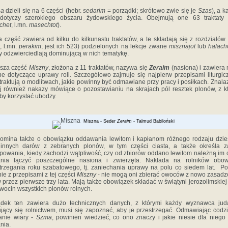
na
dzieli się na 6 części (hebr.
sedarim
= porządki; skrótowo zwie się je
Szas
), a k
dotyczy szerokiego obszaru żydowskie­go życia. Obejmują one 63 traktaty 
chet
, l.mn.
masechtot
).
 część zawiera od kilku do kilkunastu traktatów, a te składają się z rozdziałów 
, l.mn.
perakim
; jest ich 523) podzielonych na lekcje zwane
misznajot
lub
halach
 odzwierciedlają domi­nującą w nich tematykę.
wsza część
Miszny
, złożona z 11 traktatów, nazywa się
Zeraim
(nasiona) i zawiera
e dotyczące uprawy roli. Szczegółowo zajmuje się najpierw przepisami liturgic
 traktują o modli­twach, jakie powinny być odmawiane przy pracy i posiłkach. Znalaz
j również nakazy mówiące o pozostawianiu na skrajach pól resztek plonów, z k
by korzystać ubodzy.
Miszna - Seder
Zeraim
- Talmud Babiloński
omina także o obowiązku oddawania lewitom i kapłanom różnego rodzaju dzies
 innych darów z zebranych plonów, w tym części ciasta, a także określa z
powania, kiedy zachodzi wątpliwość, czy od zbio­rów oddano lewitom należną im 
ania łączyć poszczególne nasiona i zwierzęta. Nakłada na rolników obow
trzegania roku szabatowego, tj. zaniechania uprawy na polu co siedem lat. P
ie z przepisami z tej części
Miszny
- nie mogą oni zbierać owoców z nowo zasad
 przez pierwsze trzy lata. Mają także obo­wiązek składać w świątyni jerozolimskiej 
rwocin wszystkich plonów rolnych.
ądek ten zawiera dużo technicznych danych, z któ­rymi każdy wyznawca jud
jący się rolnictwem, musi się zapoznać, aby je przestrzegać. Odmawiając codz
anie wiary -
Szma
, powinien wiedzieć, co ono znaczy i jakie niesie dla niego
nia.