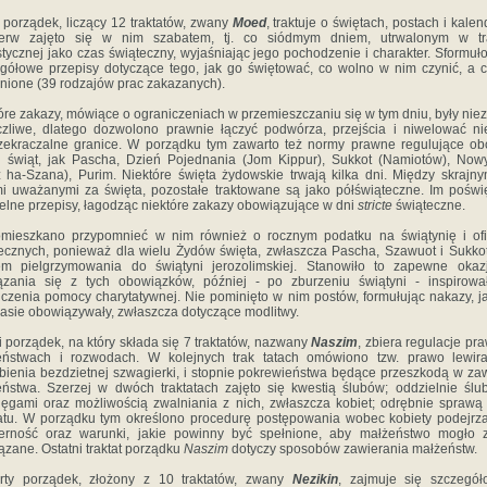
 porządek, liczący 12 traktatów, zwany
Moed
, traktuje o świę­tach, postach i kalen
ierw zajęto się w nim szabatem, tj. co siódmym dniem, utrwalonym w tra
stycznej jako czas świą­teczny, wyjaśniając jego pochodzenie i charakter. Sformu
­gółowe przepisy dotyczące tego, jak go świętować, co wolno w nim czynić, a c
nione (39 rodzajów prac zakazanych).
óre zakazy, mówiące o ograniczeniach w przemieszczaniu się w tym dniu, były nie
zliwe, dlatego dozwolono prawnie łączyć podwó­rza, przejścia i niwelować ni
zekraczalne granice. W porządku tym zawarto też normy prawne regulujące o
h świąt, jak Pascha, Dzień Pojednania (Jom Kippur), Sukkot (Namiotów), No
 ha-Szana), Purim. Niektóre święta żydowskie trwają kilka dni. Między skrajny
i uważanymi za święta, pozostałe trakto­wane są jako półświąteczne. Im pośw
elne przepisy, łago­dząc niektóre zakazy obowiązujące w dni
stricte
świąteczne.
miesz­kano przypomnieć w nim również o rocznym podatku na świątynię i ofi
ecznych, ponieważ dla wielu Żydów święta, zwłaszcza Pascha, Szawuot i Sukkot
em pielgrzymowania do świątyni jerozolim­skiej. Stanowiło to zapewne okaz
zania się z tych obowiąz­ków, później - po zburzeniu świątyni - inspirow
czenia pomocy charytatywnej. Nie pominięto w nim postów, formułując naka­zy, j
zasie obowiązywały, zwłaszcza dotyczące modlitwy.
i porządek, na który składa się 7 traktatów, nazwany
Naszim
, zbiera regulacje pr
ństwach i rozwodach. W kolejnych trak­ tatach omówiono tzw. prawo lewirat
bienia bezdzietnej szwagierki, i stopnie pokrewieństwa będące przeszkodą w za
ń­stwa. Szerzej w dwóch traktatach zajęto się kwestią ślubów; oddzielnie ślu
ięgami oraz możliwością zwalniania z nich, zwłaszcza kobiet; odrębnie sprawą
atu. W porządku tym określono procedurę postępowania wobec kobiety podejrz
ierność oraz warunki, jakie powinny być spełnione, aby małżeństwo mogło z
ązane. Ostatni traktat porządku
Naszim
dotyczy sposobów zawie­rania małżeństw.
rty porządek, złożony z 10 traktatów, zwany
Nezikin
, zajmuje się szczegół