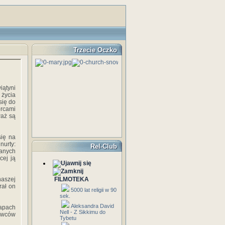
Trzecie Oczko
iątyni
 życia
się do
órcami
waż są
się na
nurty:
Rel-Club
anych
cej ją
naszej
FILMOTEKA
rał on
5000 lat religii w 90
sek.
Aleksandra David
tapach
Nell - Z Sikkimu do
nawców
Tybetu