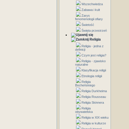
Wszechwiedza
Zabawa i kult
Zarys
fenomenologii ofiary
Świetość
Święta przestrzeń
Religia
Religia - jedna z
definicji
Czym jest religia?
Religia - zjawisko
naturalne
Klasyfikacja religii
Etnologia religii
Religia
Bocheńskiego
Religia Durkheima
Religia Rousseau
Religia Skinnera
Religia
obywatelska
Religia w XIX wieku
Religia w kulturze