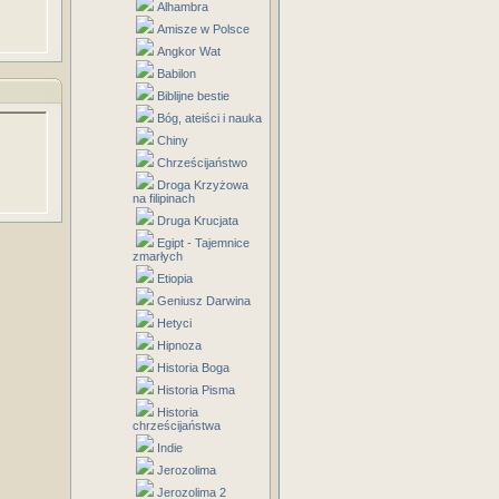
Alhambra
Amisze w Polsce
Angkor Wat
Babilon
Biblijne bestie
Bóg, ateiści i nauka
Chiny
Chrześcijaństwo
Droga Krzyżowa
na filipinach
Druga Krucjata
Egipt - Tajemnice
zmarłych
Etiopia
Geniusz Darwina
Hetyci
Hipnoza
Historia Boga
Historia Pisma
Historia
chrześcijaństwa
Indie
Jerozolima
Jerozolima 2