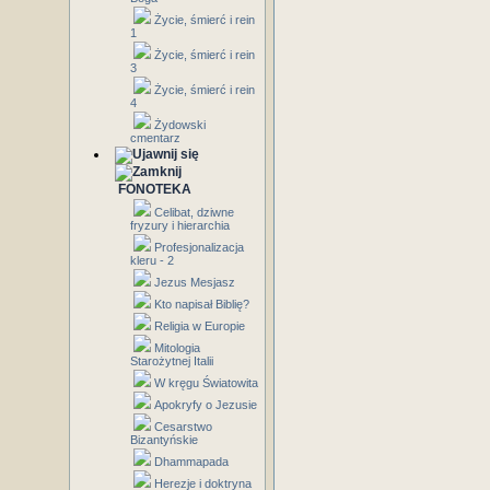
Życie, śmierć i rein
1
Życie, śmierć i rein
3
Życie, śmierć i rein
4
Żydowski
cmentarz
FONOTEKA
Celibat, dziwne
fryzury i hierarchia
Profesjonalizacja
kleru - 2
Jezus Mesjasz
Kto napisał Biblię?
Religia w Europie
Mitologia
Starożytnej Italii
W kręgu Światowita
Apokryfy o Jezusie
Cesarstwo
Bizantyńskie
Dhammapada
Herezje i doktryna