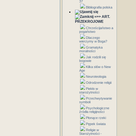
37
Bibliografia polska
=>> ART.
PRZEKROJOWE
Chrześcijaństwo a
pogaństwo
Dlaczego
wierzymy w Boga?
Gramatyka
moralności
Jak rodzili się
bogowie
Kilka słów o New
Age
Neuroteologia
Odrodzenie religii
Piekło w
starożytności
Przechwytywanie
symboli
Psychologiczne
źródła religijności
Płonące rzeki
Pępek świata
Religie w
Starożytności -