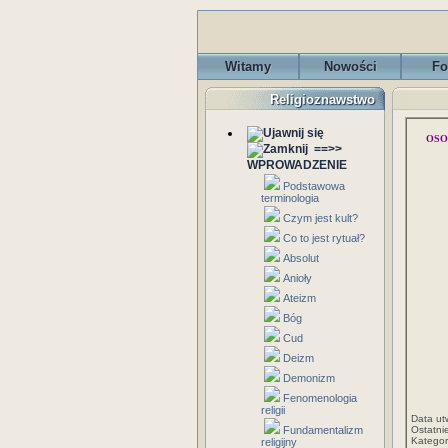
Witamy
Nowości
Fo
Religioznawstwo
OSO
==>>
WPROWADZENIE
Podstawowa
terminologia
Czym jest kult?
Co to jest rytuał?
Absolut
Anioły
Ateizm
Bóg
Cud
Deizm
Demonizm
Fenomenologia
religii
Data ut
Fundamentalizm
Ostatni
Kategor
religijny