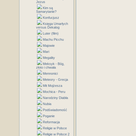
Jezus
Kim są
Samarytanie?
Konfucjusz
Księga Umarłych
versus Dekalog
Luter (film)
Machu Picchu
Majowie
Mari
Megality
Meksyk - Bóg,
złoto i chwała
Mennonici
Meteory - Grecja
Mit Mojżesza
Mochica - Peru
Narodziny Diabła
Nubia
Podświadomość
Poganie
Reformacja
Religie w Polsce
Religie w Polsce 2