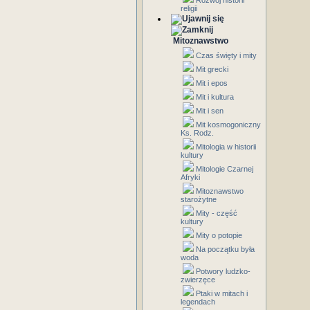
Rozwój historii
religii
Mitoznawstwo
Czas święty i mity
Mit grecki
Mit i epos
Mit i kultura
Mit i sen
Mit kosmogoniczny
Ks. Rodz.
Mitologia w historii
kultury
Mitologie Czarnej
Afryki
Mitoznawstwo
starożytne
Mity - część
kultury
Mity o potopie
Na początku była
woda
Potwory ludzko-
zwierzęce
Ptaki w mitach i
legendach