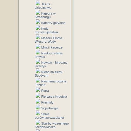
Jezus -
dzieciństwo
Katedra w
Strasburgu
Katedry gotyckie
Kody
chrześcijaństwa
Masaru Emoto -
Wieści z Wody
Mnisi i kacerze
Nauka o stanie
umyslu
Newton - Mroczny
Heretyk
Niebo na ziemi -
Buddyzm
Nieznana rodzina
Jezusa
Petra
Pierwsza Krucjata
Piramidy
Scjentologia
Skala
porównawcza planet
Skarby wczesnego
Średniowiecza