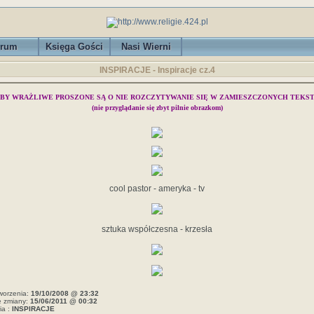
rum
Księga Gości
Nasi Wierni
INSPIRACJE - Inspiracje cz.4
BY WRAŻLIWE PROSZONE SĄ O NIE ROZCZYTYWANIE SIĘ W ZAMIESZCZONYCH TEKS
(nie przyglądanie się zbyt pilnie obrazkom)
cool pastor - ameryka - tv
sztuka współczesna - krzesła
worzenia:
19/10/2008 @ 23:32
e zmiany:
15/06/2011 @ 00:32
ia :
INSPIRACJE