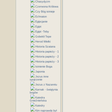
Chasydyzm
Czerwona Królowa
Czy Bóg istnieje
Echnaton
Egipcjanie
Egipt
Egipt -Teby
Gobekli Tepe
Herod Wielki
Historia Szatana
Historia papieży - 1
Historia papieży - 2
Historia papieży - 3
Istnienie Boga
Japonia
Jezus inne
spojrzenie
Jezus z Nazaretu
Karnak - świątynia
bogów
Katedra
Gnieźnieńska
Katedry
Kim naprawdę był