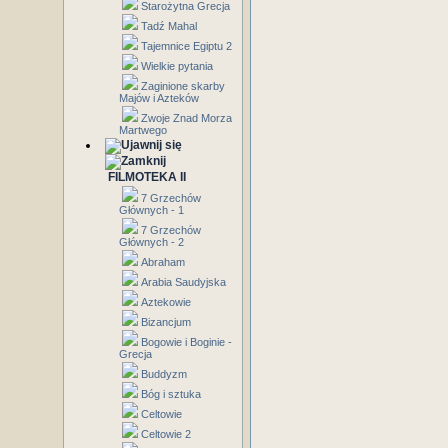
Starożytna Grecja
Tadź Mahal
Tajemnice Egiptu 2
Wielkie pytania
Zaginione skarby
Majów i Azteków
Zwoje Znad Morza
Martwego
FILMOTEKA II
7 Grzechów
Głównych - 1
7 Grzechów
Głównych - 2
Abraham
Arabia Saudyjska
Aztekowie
Bizancjum
Bogowie i Boginie -
Grecja
Buddyzm
Bóg i sztuka
Celtowie
Celtowie 2