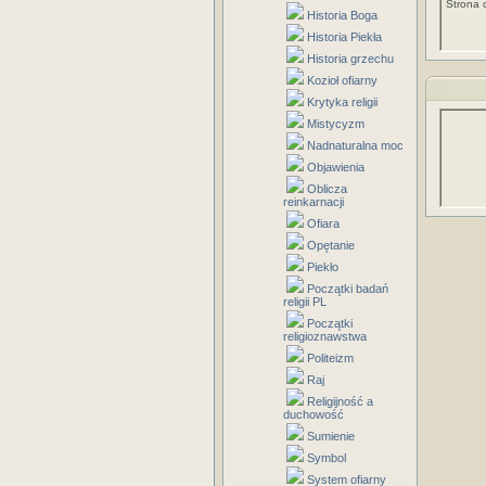
Strona 
Historia Boga
Historia Piekła
Historia grzechu
Kozioł ofiarny
Krytyka religii
Mistycyzm
Nadnaturalna moc
Objawienia
Oblicza
reinkarnacji
Ofiara
Opętanie
Piekło
Początki badań
religii PL
Początki
religioznawstwa
Politeizm
Raj
Religijność a
duchowość
Sumienie
Symbol
System ofiarny