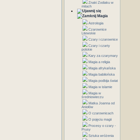
Znaki Zodiaku w
mitach
Magia
Astrologia
Czarownice
Litewskie
Czary i czarownice
Czary i czarty
polskie
Kary za czarymary
Magia a religia
Magia afrykańska
Magia babilońska
Magia podbija świat
Magia w islamie
Magia w
średniowieczu
Matka Joanna od
Aniołów
O czarownicach
O pojęciu magii
Procesy o czary -
Prusy
Sztuka wróżenia