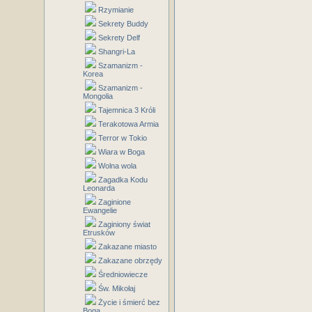
Rzymianie
Sekrety Buddy
Sekrety Delf
Shangri-La
Szamanizm -
Korea
Szamanizm -
Mongolia
Tajemnica 3 Króli
Terakotowa Armia
Terror w Tokio
Wiara w Boga
Wolna wola
Zagadka Kodu
Leonarda
Zaginione
Ewangelie
Zaginiony świat
Etrusków
Zakazane miasto
Zakazane obrzędy
Średniowiecze
Św. Mikołaj
Życie i śmierć bez
Boga