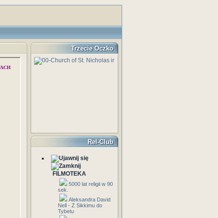
Trzecie Oczko
TACH
Rel-Club
FILMOTEKA
5000 lat religii w 90
sek.
Aleksandra David
Nell - Z Sikkimu do
Tybetu