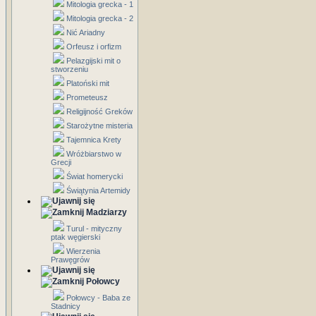
Mitologia grecka - 1
Mitologia grecka - 2
Nić Ariadny
Orfeusz i orfizm
Pelazgijski mit o
stworzeniu
Platoński mit
Prometeusz
Religijność Greków
Starożytne misteria
Tajemnica Krety
Wróżbiarstwo w
Grecji
Świat homerycki
Świątynia Artemidy
Madziarzy
Turul - mityczny
ptak węgierski
Wierzenia
Prawęgrów
Połowcy
Połowcy - Baba ze
Stadnicy