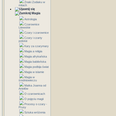
Znaki Zodiaku w
mitach
Magia
Astrologia
Czarownice
Litewskie
Czary i czarownice
Czary i czarty
polskie
Kary za czarymary
Magia a religia
Magia afrykańska
Magia babilońska
Magia podbija świat
Magia w islamie
Magia w
średniowieczu
Matka Joanna od
Aniołów
O czarownicach
O pojęciu magii
Procesy o czary -
Prusy
Sztuka wróżenia