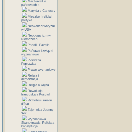
Machiavelli o
państwach k
Matylda z Canossy
Mieszko I religia i
polityka
Neokonserwatyzm
w USA
Neopoganizm w
Niemczech
Pacelli i Pavelic
Państwo i związki
wyznaniowe
Pierwsza
Poprawka
Prawo wyznaniowe
Religia i
demokracja
Religie a wojna
Rewolucja
francuska a Kościół
Richelieu i raison
d'état
Tajemnica Joanny
'Arc
Wyznaniowa
Skandynawia: Religia a
konstytucja