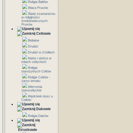
Religia Bałtów
Wiara Prusów
Ślady szamanizmu
w religijności
średniowiecznych
Prusów
Celtowie
Beltaine
Druidzi
Druidzi w źródłach
Niebo i słońce w
mitach celtyckich
Religia
starożytnych Celtów
Religie Celtów -
zarys tematu
Wierzenia
staroceltyckie
Wędrówki dusz u
Celtów
Dakowie
Religia Daków
Etruskowie