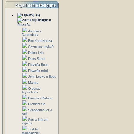
Zagadnienia Religijne
Religie a
filozofia
Anselm z
Cantenbury
Bóg Kartezjusza
Czym jest etyka?
Dobro i zlo
Duns Szkot
Filozofia Boga
Filozofia religii
John Locke o Bogu
Mantra
O duszy -
Arystoteles
Państwo Platona
Problem zła
Schopenhauer o
woli
Sen w którym
żyjemy
Traktat
ateologiczny