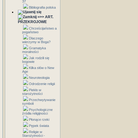
37
Bibliografia polska
=>> ART.
PRZEKROJOWE
Chrześcijaństwo a
pogaństwo
Dlaczego
wierzymy w Boga?
Gramatyka
moralności
Jak rodzili się
bogowie
Kilka słów o New
Age
Neuroteologia
Odrodzenie religii
Piekło w
starożytności
Przechwytywanie
symboli
Psychologiczne
źródła religijności
Płonące rzeki
Pępek świata
Religie w
Starożytności -