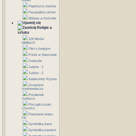
kobiet
Papieżyca Joanna
Pasqualina Lehner
Wdowy w Kościele
Religie a
sztuka
100 filmów
biblijnych
Film o świętym
Fresk w Staszowie
Gwiazda
Judyta - 1
Judyta - 2
Katakumby Rzymu
Ornament
średniowiecza
Pocałunek
Judasza
Początki sztuki
chrześci.
Powstanie teatru
FR
Symbolika barw
Symbolika kamieni