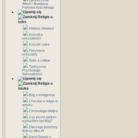
Zjednoczenie
Włoch i likwidacja
Państwa Kościelnego
Religie a
seks
Heloiza i Abelard
Kościół a
seksualność
Kościół i seks
Pesymizm
seksualny
Seks a celibat
Tantryczna
Psychologia
Seksualności
Religia a
nauka
Bóg a inteligencja
Choroba a religia w
antyku
Chronologia biblijna
Czy przed wielkim
wybuchem był Bóg?
Dlaczego jesteśmy
dobrzy albo źli
Karol Darwin o