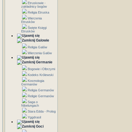
Etruskowie -
zakładnicy bogów
Religia Etruska
Wierzenia
Etrusków
Święte Księgi
Etrusków
Galowie
Religia Galów
Wierzenia Galów
Germanie
Bogowie i Olbrzymi
Kodeks Królewski
Kosmologia
Germanów
Religia Germanów
Religie Germanów
Saga o
Nibelungach
Stara Edda - Prolog
Yggdrasil
Goci