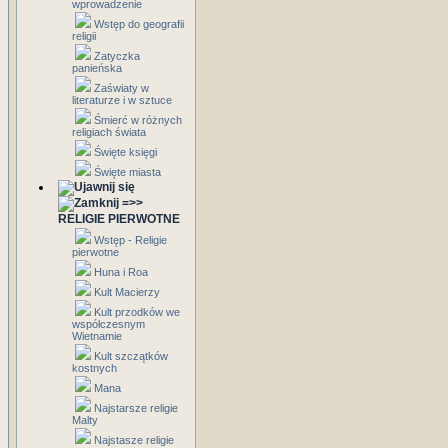
wprowadzenie
Wstęp do geografii
religii
Zatyczka
panieńska
Zaświaty w
literaturze i w sztuce
Śmierć w różnych
religiach świata
Święte księgi
Święte miasta
=>>
RELIGIE PIERWOTNE
Wstęp - Religie
pierwotne
Huna i Roa
Kult Macierzy
Kult przodków we
współczesnym
Wietnamie
Kult szczątków
kostnych
Mana
Najstarsze religie
Malty
Najstasze religie