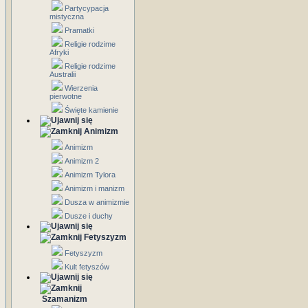
Partycypacja
mistyczna
Pramatki
Religie rodzime
Afryki
Religie rodzime
Australii
Wierzenia
pierwotne
Święte kamienie
Animizm
Animizm
Animizm 2
Animizm Tylora
Animizm i manizm
Dusza w animizmie
Dusze i duchy
Fetyszyzm
Fetyszyzm
Kult fetyszów
Szamanizm