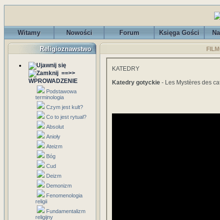
Witamy
Nowości
Forum
Księga Gości
Na
Religioznawstwo
FILM
KATEDRY
==>>
WPROWADZENIE
Katedry gotyckie
- Les Mystères des ca
Podstawowa
terminologia
Czym jest kult?
Co to jest rytuał?
Absolut
Anioły
Ateizm
Bóg
Cud
Deizm
Demonizm
Fenomenologia
religii
Fundamentalizm
religijny