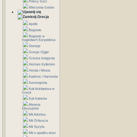
Polscy Goci
Wierzenia Gotów
Grecja
Apollo
Bogowie
Bogowie w
tragediach Eurypidesa
Dionizje
Grecja i Egipt
Grecka świątynia
Hermes Kylleński
Hestia i Westa
Kadmos i Harmonia
Kosmogonia
Kult Asklepiosa w
Grecji
Kult Kabirów
Misteria
Eleuzyjskie
Mit Adonisa
Mit Orfeusza
Mit Syzyfa
Mit o upadku dusz