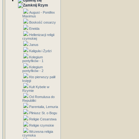
Rzym
August - Pontifex
Maximus
Boskość cesarzy
Eneida
Hellenizacji religii
rzymskiej
Janus
Kaligula i Żydzi
Kolegium
pontyfików - 1
Kolegium
pontyfików - 2
Kto pierwszy palił
księgi
Kult Kybele w
Rzymie
Od Romulusa do
Republiki
Parentalia, Lemuria
Pliniusz St. o Bogu
Religie Cesarstwa
Religie rzymskie
Wczesna religia
rzymska