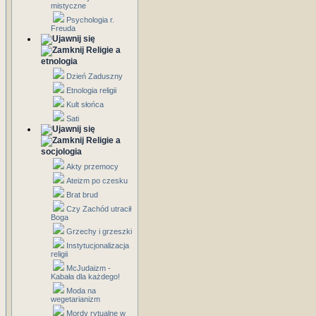
mistyczne
Psychologia r.
Freuda
Religie a
etnologia
Dzień Zaduszny
Etnologia religii
Kult słońca
Sati
Religie a
socjologia
Akty przemocy
Ateizm po czesku
Brat brud
Czy Zachód utracił
Boga
Grzechy i grzeszki
Instytucjonalizacja
religii
McJudaizm -
Kabała dla każdego!
Moda na
wegetarianizm
Mordy rytualne w