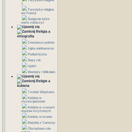
Turystyka religijna
1
Turystyka religijna
we Francji
Świątynie które
warto zobaczyć
Religia a
etnografia
Cmentarze polskie
Jajka wielkanocne
Podłaźniczka
Stary rok
Upiór!
Wampiry i Wilkołaki
Religie a
kobieta
7 kobiet Watykanu
Kobieta w
chrzescijaństwie
Kobieta w czasach
wypraw krzyżowych
Kobiety w Izraelu
Matylda z Canossy
Obrzędowa rola