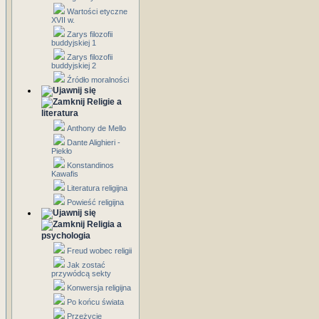
Wartości etyczne
XVII w.
Zarys filozofii
buddyjskiej 1
Zarys filozofii
buddyjskiej 2
Źródło moralności
Religie a
literatura
Anthony de Mello
Dante Alighieri -
Piekło
Konstandinos
Kawafis
Literatura religijna
Powieść religijna
Religia a
psychologia
Freud wobec religii
Jak zostać
przywódcą sekty
Konwersja religijna
Po końcu świata
Przeżycie