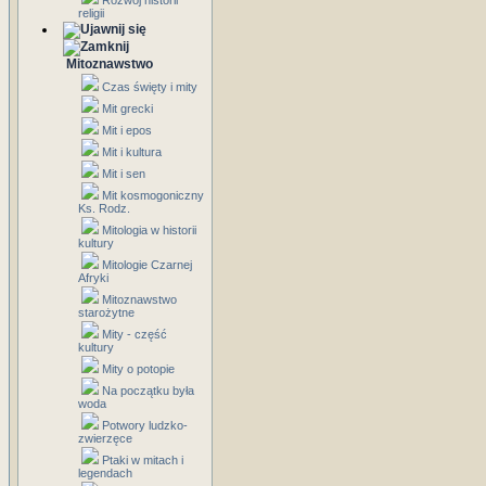
Rozwój historii
religii
Mitoznawstwo
Czas święty i mity
Mit grecki
Mit i epos
Mit i kultura
Mit i sen
Mit kosmogoniczny
Ks. Rodz.
Mitologia w historii
kultury
Mitologie Czarnej
Afryki
Mitoznawstwo
starożytne
Mity - część
kultury
Mity o potopie
Na początku była
woda
Potwory ludzko-
zwierzęce
Ptaki w mitach i
legendach