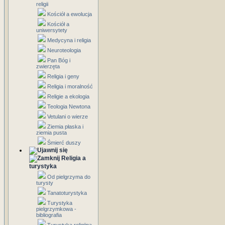
religii
Kościół a ewolucja
Kościół a
uniwersytety
Medycyna i religia
Neuroteologia
Pan Bóg i
zwierzęta
Religia i geny
Religia i moralność
Religie a ekologia
Teologia Newtona
Vetulani o wierze
Ziemia płaska i
ziemia pusta
Śmierć duszy
Religia a
turystyka
Od pielgrzyma do
turysty
Tanatoturystyka
Turystyka
pielgrzymkowa -
bibliografia