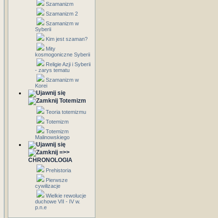
Szamanizm
Szamanizm 2
Szamanizm w
Syberii
Kim jest szaman?
Mity
kosmogoniczne Syberii
Religie Azji i Syberii
- zarys tematu
Szamanizm w
Korei
Totemizm
Teoria totemizmu
Totemizm
Totemizm
Malinowskiego
=>>
CHRONOLOGIA
Prehistoria
Pierwsze
cywilizacje
Wielkie rewolucje
duchowe VII - IV w.
p.n.e