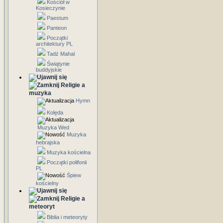
Kościół w
Kosieczynie
Paestum
Panteon
Początki
architektury PL
Tadż Mahal
Świątynie
buddyjskie
Religie a
muzyka
Hymn
Kolęda
Muzyka Wed
Muzyka
hebrajska
Muzyka kościelna
Początki polifonii
PL
Śpiew
kościelny
Religie a
meteoryt
Biblia i meteoryty