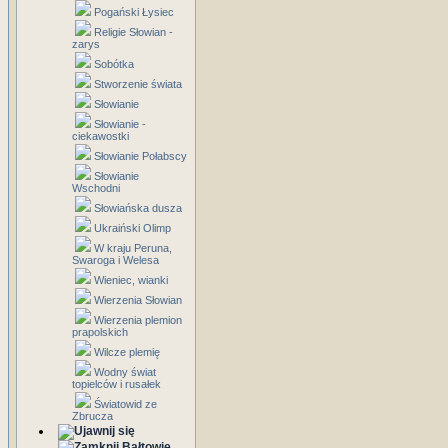
Pogański Łysiec
Religie Słowian -
zarys
Sobótka
Stworzenie świata
Słowianie
Słowianie -
ciekawostki
Słowianie Połabscy
Słowianie
Wschodni
Słowiańska dusza
Ukraiński Olimp
W kraju Peruna,
Swaroga i Welesa
Wieniec, wianki
Wierzenia Słowian
Wierzenia plemion
prapolskich
Wilcze plemię
Wodny świat
topielców i rusałek
Światowid ze
Zbrucza
Bałtowie