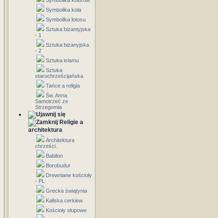
Symbolika kolorów
Symbolika koła
Symbolika lotosu
Sztuka bizantyjska
- 1
Sztuka bizanyjska
- 2
Sztuka islamu
Sztuka
starochrześcijańska
Tańce a religia
Św. Anna
Samotrzeć ze
Strzegomia
Religie a
architektura
Architektura
chrześci.
Babilon
Borobudur
Drewniane kościoły
- PL
Grecka świątynia
Kaliska cerkiew
Kościoły słupowe