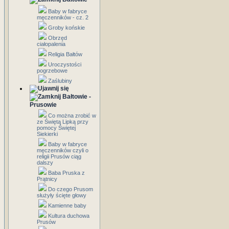
Baby w fabryce
męczenników - cz. 2
Groby końskie
Obrzęd
ciałopalenia
Religia Bałtów
Uroczystości
pogrzebowe
Zaślubiny
Bałtowie -
Prusowie
Co można zrobić w
ze Świętą Lipką przy
pomocy Świętej
Siekierki
Baby w fabryce
męczenników czyli o
religii Prusów ciąg
dalszy
Baba Pruska z
Prątnicy
Do czego Prusom
służyły ścięte głowy
Kamienne baby
Kultura duchowa
Prusów