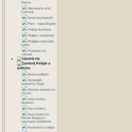
Polsce
Nieodparty urok
kastracji
Nowa duchowość
Piwo - napój Bogów
Policja duchowa
Religia i wspólnota
Religijne wędrówki
ludów
Różaniec na
zdrowie
Religie a
polityka
Boska polityka
Hezbollah
wojownicy Boga
Historia wolności w
chrześ.
Islam kontra
hinduizm
Kara śmierci
Kara śmierci w
Piśmie Świętym i
nauczaniu katolickim
Komunizm a religia