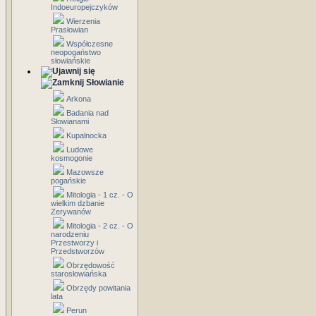
Indoeuropejczyków
Wierzenia
Prasłowian
Współczesne
neopogaństwo
słowiańskie
Słowianie
Arkona
Badania nad
Słowianami
Kupalnocka
Ludowe
kosmogonie
Mazowsze
pogańskie
Mitologia - 1 cz. - O
wielkim dzbanie
Zerywanów
Mitologia - 2 cz. - O
narodzeniu
Przestworzy i
Przedstworzów
Obrzędowość
starosłowiańska
Obrzędy powitania
lata
Perun