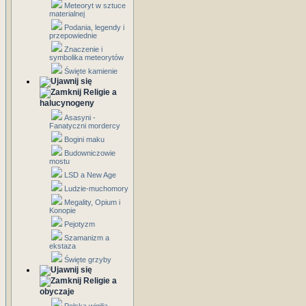
Meteoryt w sztuce
materialnej
Podania, legendy i
przepowiednie
Znaczenie i
symbolika meteorytów
Święte kamienie
Religie a
halucynogeny
Asasyni -
Fanatyczni mordercy
Bogini maku
Budowniczowie
mostu
LSD a New Age
Ludzie-muchomory
Megality, Opium i
Konopie
Pejotyzm
Szamanizm a
ekstaza
Święte grzyby
Religie a
obyczaje