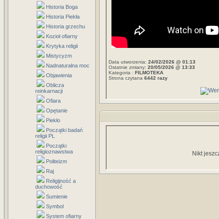
Historia Boga
Historia Piekła
Historia grzechu
Kozioł ofiarny
Krytyka religii
Mistycyzm
Data utworzenia:
24/02/2026 @ 01:13
Nadnaturalna moc
Ostatnie zmiany:
20/05/2026 @ 13:33
Kategoria :
FILMOTEKA
Objawienia
Strona czytana
6442 razy
Oblicza
reinkarnacji
Ofiara
Opętanie
Piekło
Początki badań
religii PL
Początki
religioznawstwa
Nikt jeszc
Politeizm
Raj
Religijność a
duchowość
Sumienie
Symbol
System ofiarny