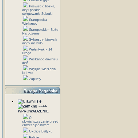
Polska wigilja
Poświęcić bożka,
czyli polskie
świętowanie Sobótki
Staropolska
Wielkanoc
Staropolskie - Boże
Narodzenie
Sylwestry, których
nigdy nie było
Walentynki - 14
lutego
Wielkanoc dawniej i
dziś
Wigilijne wierzenia
ludowe
Zapusty
Europa Pogańska
==>>
WPROWADZENIE
O
słowiańszczyźnie przed
chrześcijaństwem
Okolice Bałtyku
Religie