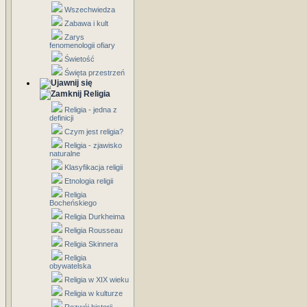
Wszechwiedza
Zabawa i kult
Zarys
fenomenologii ofiary
Świetość
Święta przestrzeń
Religia
Religia - jedna z
definicji
Czym jest religia?
Religia - zjawisko
naturalne
Klasyfikacja religii
Etnologia religii
Religia
Bocheńskiego
Religia Durkheima
Religia Rousseau
Religia Skinnera
Religia
obywatelska
Religia w XIX wieku
Religia w kulturze