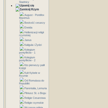
Stadnicy
Rzym
August - Pontifex
Maximus
Boskość cesarzy
Eneida
Hellenizacji religii
rzymskiej
Janus
Kaligula i Żydzi
Kolegium
pontyfików - 1
Kolegium
pontyfików - 2
Kto pierwszy palił
księgi
Kult Kybele w
Rzymie
Od Romulusa do
Republiki
Parentalia, Lemuria
Pliniusz St. o Bogu
Religie Cesarstwa
Religie rzymskie
Wczesna religia