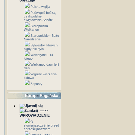
obyczaje
Polska wigilja
Poświęcić bożka,
czyli polskie
świętowanie Sobótki
Staropolska
Wielkanoc
Staropolskie - Boże
Narodzenie
Sylwestry, których
nigdy nie było
Walentynki - 14
lutego
Wielkanoc dawniej i
dziś
Wigilijne wierzenia
ludowe
Zapusty
Europa Pogańska
==>>
WPROWADZENIE
O
słowiańszczyźnie przed
chrześcijaństwem