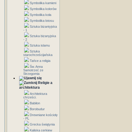
Symbolika kamieni
Symbolika kolorów
Symbolika koła
Symbolika lotosu
Sztuka bizantyjska
- 1
Sztuka bizanyjska
- 2
Sztuka islamu
Sztuka
starochrześcijańska
Tańce a religia
Św. Anna
Samotrzeć ze
Strzegomia
Religie a
architektura
Architektura
chrześci.
Babilon
Borobudur
Drewniane kościoły
- PL
Grecka świątynia
Kaliska cerkiew