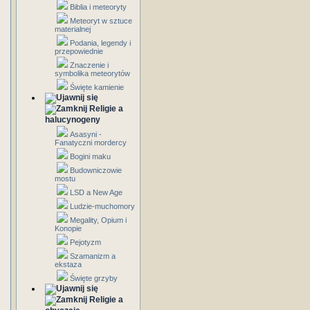
Biblia i meteoryty
Meteoryt w sztuce
materialnej
Podania, legendy i
przepowiednie
Znaczenie i
symbolika meteorytów
Święte kamienie
Religie a
halucynogeny
Asasyni -
Fanatyczni mordercy
Bogini maku
Budowniczowie
mostu
LSD a New Age
Ludzie-muchomory
Megality, Opium i
Konopie
Pejotyzm
Szamanizm a
ekstaza
Święte grzyby
Religie a