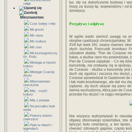
Rozwój historii
tys. złp na dokończenie budowy i wy
religii
mszę za duszę śp. wojewodziny i od ta
dzisiejszy.
Mitoznawstwo
Przypływy i odpływy
Czas święty i mity
Mit grecki
Mit i epos
W ogóle warto zwrócić uwagę na przy
obrębie cywilizacji chrześcijańskiej.
Mit i kultura
XVII był wiek XIV, zwany również okre
Mit i sen
złych duchów. Francuski kronikarz F
udziałem diabła: "Pan de Corasse miał
Mit kosmogoniczny
Ks. Rodz.
hałas, a służba rano mu powiedziała, ż
Pan de Corasse zapytuje: - Co się dzie
Mitologia w historii
kancelistę, nie zostawię cię w spokoj
kultury
de Corasse - służba u kancelisty jest 
Mitologie Czarnej
duch się zgadza i zaczyna mu służyć
Afryki
Corasse opowiedział to Gastonowi de F
Mitoznawstwo
i tak mało kosztownego, ale dał mu złą
starożytne
żądanie, zły duch ukazał się panu de
świnia wychudzona, którą pan de Coras
Mity - część
przestał mu służyć i w ciągu niespełna
kultury
Mity o potopie
Na początku była
woda
Potwory ludzko-
Nie wszyscy wytrzymywali to nieusta
zwierzęce
objawy zbiorowego szaleństwa, tzw. 
tańczyć koło cmentarzy, a ten taniec,
Ptaki w mitach i
również zdrowych gapiów; często kończ
legendach