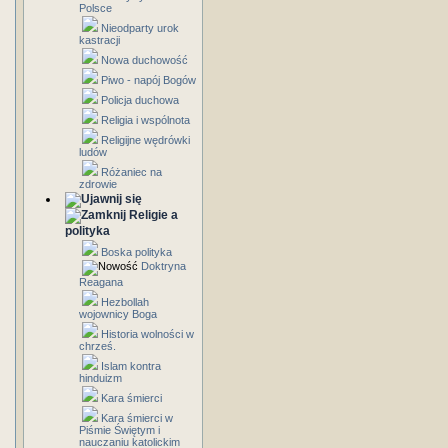
Polsce
Nieodparty urok
kastracji
Nowa duchowość
Piwo - napój Bogów
Policja duchowa
Religia i wspólnota
Religijne wędrówki
ludów
Różaniec na
zdrowie
Religie a
polityka
Boska polityka
Doktryna
Reagana
Hezbollah
wojownicy Boga
Historia wolności w
chrześ.
Islam kontra
hinduizm
Kara śmierci
Kara śmierci w
Piśmie Świętym i
nauczaniu katolickim