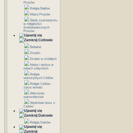
Prusów
Religia Bałtów
Wiara Prusów
Ślady szamanizmu
w religijności
średniowiecznych
Prusów
Celtowie
Beltaine
Druidzi
Druidzi w źródłach
Niebo i słońce w
mitach celtyckich
Religia
starożytnych Celtów
Religie Celtów -
zarys tematu
Wierzenia
staroceltyckie
Wędrówki dusz u
Celtów
Dakowie
Religia Daków