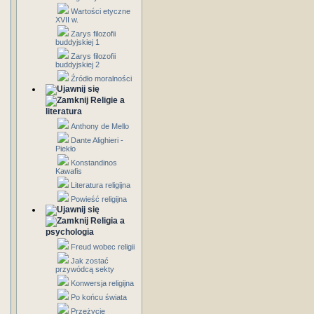
Wartości etyczne
XVII w.
Zarys filozofii
buddyjskiej 1
Zarys filozofii
buddyjskiej 2
Źródło moralności
Religie a
literatura
Anthony de Mello
Dante Alighieri -
Piekło
Konstandinos
Kawafis
Literatura religijna
Powieść religijna
Religia a
psychologia
Freud wobec religii
Jak zostać
przywódcą sekty
Konwersja religijna
Po końcu świata
Przeżycie