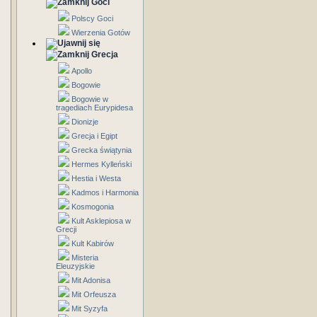
Goci
Polscy Goci
Wierzenia Gotów
Grecja
Apollo
Bogowie
Bogowie w
tragediach Eurypidesa
Dionizje
Grecja i Egipt
Grecka świątynia
Hermes Kylleński
Hestia i Westa
Kadmos i Harmonia
Kosmogonia
Kult Asklepiosa w
Grecji
Kult Kabirów
Misteria
Eleuzyjskie
Mit Adonisa
Mit Orfeusza
Mit Syzyfa