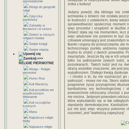
zastępuje to nieprzyzwoite słowo łagod
wprowadzenie
znika z kultury!
Wstęp do geografii
religii
Jedyny powód, dla którego nie znikł
wzmianka o śmierci nie została jesz
Zatyczka
panieńska
to trudności z ustaleniem, kiedy właśc
sprawiedliwości społecznej moment n
Zaświaty w
więc procedur i urządzeń w służbie 
literaturze i w sztuce
Śmierć stała się nie momentem, lecz 
Śmierć w różnych
więc właściwie nie powinno to być ż
religiach świata
człowiek umierający jest znakomitym s
Święte księgi
tkanki i organy do przeszczepów, ale 
technicznego punktu widzenia najlepi
Święte miasta
trudno to zrobić z dwóch powodów. Po
zwyciężyła. Jeszcze tlą się w ich umys
=>>
tylko na patroszenie żywych ludzi,
RELIGIE PIERWOTNE
pozyskanych. Takich ludzi jest na świ
stracą wszelkie znaczenie, ale jest je
Wstęp - Religie
wypatroszeni. Dlatego trwają dyskusj
pierwotne
- i chodzi o to, by nie wyznaczyć go 
Huna i Roa
patroszyć - mowy nie ma. Skoro słabni
Kult Macierzy
pragnienie życia przynajmniej dłużs
kanibalizmu ery technologicznej i s
Kult przodków we
powszechnie odrzucany, chociaż z pun
współczesnym
nie można. Jedynym powodem odrzucan
Wietnamie
które wykształciło się w tak odległych
Kult szczątków
standardy demokratyczne. Kanibalizm
kostnych
już nie jest, więc wszyscy pokornie 
Mana
rozumieć, jest "wartością najwyższą".
Najstarsze religie
Malty
Najstasze religie