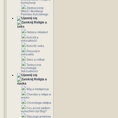
konstytucja
Zjednoczenie
Włoch i likwidacja
Państwa Kościelnego
Religie a
seks
Heloiza i Abelard
Kościół a
seksualność
Kościół i seks
Pesymizm
seksualny
Seks a celibat
Tantryczna
Psychologia
Seksualności
Religia a
nauka
Bóg a inteligencja
Choroba a religia w
antyku
Chronologia biblijna
Czy przed wielkim
wybuchem był Bóg?
Dlaczego jesteśmy