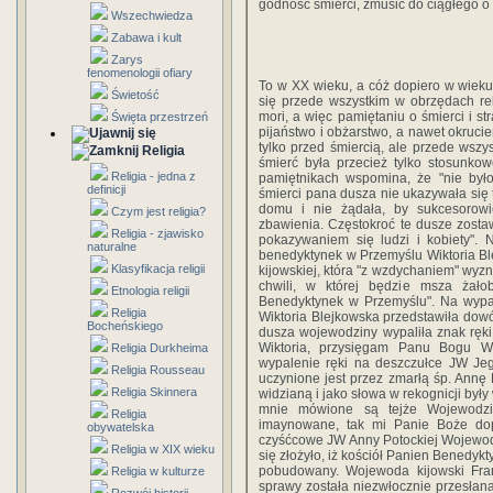
godność śmierci, zmusić do ciągłego o 
Wszechwiedza
Zabawa i kult
Zarys
fenomenologii ofiary
To w XX wieku, a cóż dopiero w wieku
Świetość
się przede wszystkim w obrzędach re
mori, a więc pamiętaniu o śmierci i s
Święta przestrzeń
pijaństwo i obżarstwo, a nawet okrucie
tylko przed śmiercią, ale przede wszy
Religia
śmierć była przecież tylko stosun
Religia - jedna z
pamiętnikach wspomina, że "nie by
definicji
śmierci pana dusza nie ukazywała się
domu i nie żądała, by sukcesorowi
Czym jest religia?
zbawienia. Częstokroć te dusze zostaw
Religia - zjawisko
pokazywaniem się ludzi i kobiety". 
naturalne
benedyktynek w Przemyślu Wiktoria Bl
Klasyfikacja religii
kijowskiej, która "z wzdychaniem" wyzn
chwili, w której będzie msza żał
Etnologia religii
Benedyktynek w Przemyślu". Na wypad
Religia
Wiktoria Blejkowska przedstawiła dowó
Bocheńskiego
dusza wojewodziny wypaliła znak ręki, 
Wiktoria, przysięgam Panu Bogu W
Religia Durkheima
wypalenie ręki na deszczułce JW Je
Religia Rousseau
uczynione jest przez zmarłą śp. Ann
Religia Skinnera
widzianą i jako słowa w rekognicji by
mnie mówione są tejże Wojewodzi
Religia
imaynowane, tak mi Panie Boże do
obywatelska
czyśćcowe JW Anny Potockiej Wojewodzi
Religia w XIX wieku
się złożyło, iż kościół Panien Benedyk
pobudowany. Wojewoda kijowski Fran
Religia w kulturze
sprawy została niezwłocznie przesłan