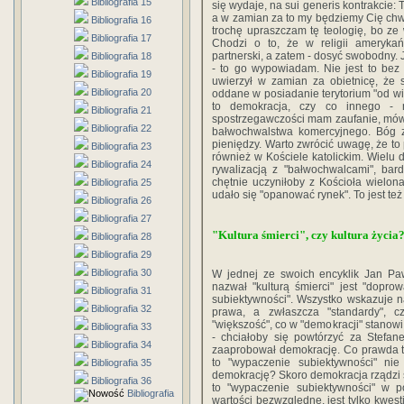
Bibliografia 15
się wydaje, na sui generis kontrakcie: 
a w zamian za to my będziemy Cię chwali
Bibliografia 16
trochę upraszczam tę teologię, bo ze 
Bibliografia 17
Chodzi o to, że w religii amerykań
partnerski, a zatem - dosyć swobodny. Je
Bibliografia 18
- to go wypowiadam. Nie jest to bez
Bibliografia 19
uwierzył w zamian za obietnicę, że 
Bibliografia 20
oddane w posiadanie terytorium "od wielk
to demokracja, czy co innego - 
Bibliografia 21
spostrzegawczości mam zaufanie, mówi 
Bibliografia 22
bałwochwalstwa komercyjnego. Bóg 
pieniędzy. Warto zwrócić uwagę, że to
Bibliografia 23
również w Kościele katolickim. Wielu 
Bibliografia 24
rywalizacją z "bałwochwalcami", bar
chętnie uczyniłoby z Kościoła wielo
Bibliografia 25
udało się "opanować rynek". To jest te
Bibliografia 26
Bibliografia 27
"Kultura śmierci", czy kultura życia
Bibliografia 28
Bibliografia 29
Bibliografia 30
W jednej ze swoich encyklik Jan Pawe
nazwał "kulturą śmierci" jest "dopr
Bibliografia 31
subiektywności". Wszystko wskazuje na 
Bibliografia 32
prawa, a zwłaszcza "standardy", c
"większość", co w "demokracji" stanowi 
Bibliografia 33
- chciałoby się powtórzyć za Stefan
Bibliografia 34
zaaprobował demokrację. Co prawda tyl
to "wypaczenie subiektywności" nie
Bibliografia 35
demokrację? Skoro demokracja rządzi s
Bibliografia 36
to "wypaczenie subiektywności" w po
Bibliografia
wartości bezwzględne, jest tylko kwe