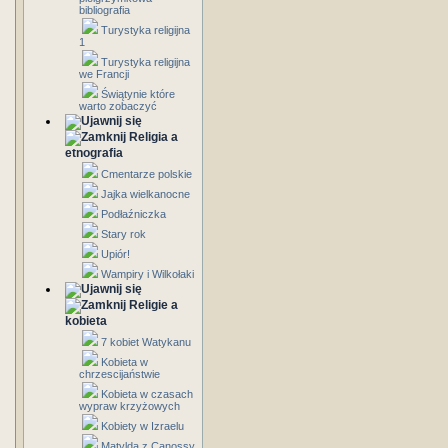
bibliografia
Turystyka religijna
1
Turystyka religijna
we Francji
Świątynie które
warto zobaczyć
Religia a
etnografia
Cmentarze polskie
Jajka wielkanocne
Podłaźniczka
Stary rok
Upiór!
Wampiry i Wilkołaki
Religie a
kobieta
7 kobiet Watykanu
Kobieta w
chrzescijaństwie
Kobieta w czasach
wypraw krzyżowych
Kobiety w Izraelu
Matylda z Canossy