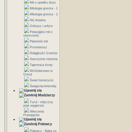
Mit o upadku dusz
Mitologia grecka - 1
Mitologia grecka - 2
Nić Ariadny
Orfeusz i orfizm
Pelazgijski mit o
stworzeniu
Platoński mit
Prometeusz
Religijność Greków
Starożytne misteria
Tajemnica Krety
Wróżbiarstwo w
Grecji
Świat homerycki
Świątynia Artemidy
Madziarzy
Turul - mityczny
ptak węgierski
Wierzenia
Prawęgrów
Połowcy
Połowcy - Baba ze