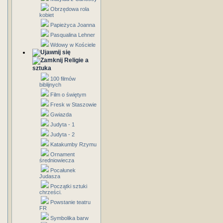
Obrzędowa rola
kobiet
Papieżyca Joanna
Pasqualina Lehner
Wdowy w Kościele
Religie a
sztuka
100 filmów
biblijnych
Film o świętym
Fresk w Staszowie
Gwiazda
Judyta - 1
Judyta - 2
Katakumby Rzymu
Ornament
średniowiecza
Pocałunek
Judasza
Początki sztuki
chrześci.
Powstanie teatru
FR
Symbolika barw