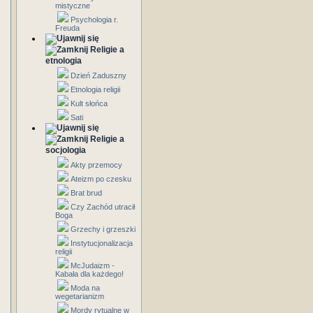
mistyczne
Psychologia r.
Freuda
Religie a
etnologia
Dzień Zaduszny
Etnologia religii
Kult słońca
Sati
Religie a
socjologia
Akty przemocy
Ateizm po czesku
Brat brud
Czy Zachód utracił
Boga
Grzechy i grzeszki
Instytucjonalizacja
religii
McJudaizm -
Kabała dla każdego!
Moda na
wegetarianizm
Mordy rytualne w