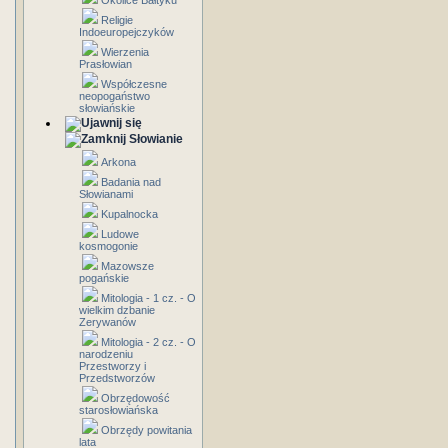
Okolice Bałtyku
Religie
Indoeuropejczyków
Wierzenia
Prasłowian
Współczesne
neopogaństwo
słowiańskie
Słowianie
Arkona
Badania nad
Słowianami
Kupalnocka
Ludowe
kosmogonie
Mazowsze
pogańskie
Mitologia - 1 cz. - O
wielkim dzbanie
Zerywanów
Mitologia - 2 cz. - O
narodzeniu
Przestworzy i
Przedstworzów
Obrzędowość
starosłowiańska
Obrzędy powitania
lata