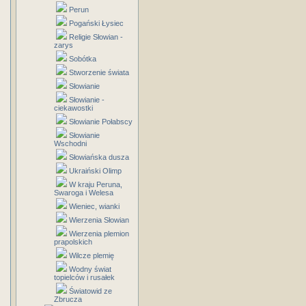
Perun
Pogański Łysiec
Religie Słowian -
zarys
Sobótka
Stworzenie świata
Słowianie
Słowianie -
ciekawostki
Słowianie Połabscy
Słowianie
Wschodni
Słowiańska dusza
Ukraiński Olimp
W kraju Peruna,
Swaroga i Welesa
Wieniec, wianki
Wierzenia Słowian
Wierzenia plemion
prapolskich
Wilcze plemię
Wodny świat
topielców i rusałek
Światowid ze
Zbrucza