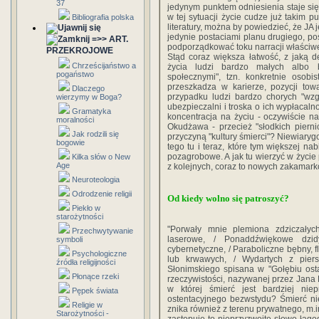
37
jedynym punktem odniesienia staje się,
w tej sytuacji życie cudze już takim p
Bibliografia polska
literatury, można by powiedzieć, że JA
jedynie postaciami planu drugiego, pos
=>> ART.
podporządkować toku narracji właściwe
PRZEKROJOWE
Stąd coraz większa łatwość, z jaką 
Chrześcijaństwo a
życia ludzi bardzo małych albo b
pogaństwo
społecznymi", tzn. konkretnie osob
przeszkadza w karierze, pozycji tow
Dlaczego
przypadku ludzi bardzo chorych "wzg
wierzymy w Boga?
ubezpieczalni i troska o ich wypłacalno
Gramatyka
koncentracja na życiu - oczywiście n
moralności
Okudżawa - przecież "słodkich piernic
Jak rodzili się
przyczyną "kultury śmierci"? Niewiaryg
bogowie
tego tu i teraz, które tym większej na
pozagrobowe. A jak tu wierzyć w życie
Kilka słów o New
Age
z kolejnych, coraz to nowych zakamark
Neuroteologia
Odrodzenie religii
Od kiedy wolno się patroszyć?
Piekło w
starożytności
"Porwały mnie plemiona zdziczałych
Przechwytywanie
laserowe, / Ponaddźwiękowe dzid
symboli
cybernetyczne, / Paraboliczne bębny, 
Psychologiczne
lub krwawych, / Wydartych z piers
źródła religijności
Słonimskiego spisana w "Gołębiu ost
Płonące rzeki
rzeczywistości, nazywanej przez Jana Paw
w której śmierć jest bardziej nie
Pępek świata
ostentacyjnego bezwstydu? Śmierć nie
Religie w
znika również z terenu prywatnego, m.i
Starożytności -