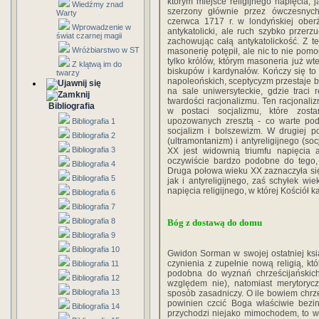
którym miejsce religijnego napięcia, 
Wiedźmy znad
szerzony głównie przez ówczesnyc
Warty
czerwca 1717 r. w londyńskiej oberż
Wprowadzenie w
antykatolicki, ale ruch szybko przerz
świat czarnej magii
zachowując całą antykatolickość. Z 
Wróżbiarstwo w ST
masonerię potępił, ale nic to nie pom
tylko królów, którym masoneria już wt
Z klątwą im do
biskupów i kardynałów. Kończy się to 
twarzy
napoleońskich, sceptycyzm przestaje by
na sale uniwersyteckie, gdzie traci 
twardości racjonalizmu. Ten racjonali
Bibliografia
w postaci socjalizmu, które zos
upozowanych zresztą - co warte podk
Bibliografia 1
socjalizm i bolszewizm. W drugiej 
Bibliografia 2
(ultramontanizm) i antyreligijnego (so
Bibliografia 3
XX jest widownią triumfu napięcia an
oczywiście bardzo podobne do tego, 
Bibliografia 4
Druga połowa wieku XX zaznaczyła si
Bibliografia 5
jak i antyreligijnego, zaś schyłek w
napięcia religijnego, w której Kościół k
Bibliografia 6
Bibliografia 7
Bibliografia 8
Bóg z dostawą do domu
Bibliografia 9
Bibliografia 10
Gwidon Sorman w swojej ostatniej ks
czynienia z zupełnie nową religią, k
Bibliografia 11
podobna do wyznań chrześcijańskic
Bibliografia 12
względem nie), natomiast merytorycz
Bibliografia 13
sposób zasadniczy. O ile bowiem chrze
powinien czcić Boga właściwie bezi
Bibliografia 14
przychodzi niejako mimochodem, to w