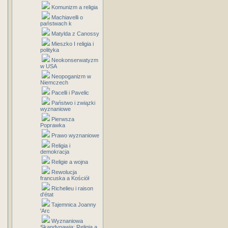
Komunizm a religia
Machiavelli o
państwach k
Matylda z Canossy
Mieszko I religia i
polityka
Neokonserwatyzm
w USA
Neopoganizm w
Niemczech
Pacelli i Pavelic
Państwo i związki
wyznaniowe
Pierwsza
Poprawka
Prawo wyznaniowe
Religia i
demokracja
Religie a wojna
Rewolucja
francuska a Kościół
Richelieu i raison
d'état
Tajemnica Joanny
'Arc
Wyznaniowa
Skandynawia: Religia a