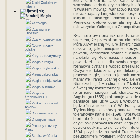
kiedy sam król francuski Karol IV j
Znaki Zodiaku w
wymyślono karty do gry, na których kró
mitach
Nawiasem mówiąc, wariactwo Karola I
miewał napady furii, wtenczas posyła
Magia
księcia Orleańskiego, bratową króla. N
Ponieważ królowa obawiała się dzi
Astrologia
dziewczynkę, Odinettę de Champsdivers,
Czarownice
Litewskie
Być może była ona już przedstawicie
Czary i czarownice
strachem, że przestał on na nim ro
która XIV-wieczną "kulturę śmierci" zas
Czary i czarty
dosłownie, jako umiejętność korzys
polskie
powodu, aczkolwiek starannie osłani
Kary za czarymary
narodziła się Reformacja, a ściślej 
powiedzieli - elit - dla swobodnego
Magia a religia
rosnącym dystansie wobec przeświadcz
Magia afrykańska
Oczywiście takie zmiany nie dokonują 
Magia babilońska
procesy ciągłe, mimo to jednak mo
mamy we Francji Joannę d’Arc, ale w
Magia podbija świat
Niemczech - już Marcina Lutra. Z kolei
Magia w islamie
głównej siły kontrreformacji, zaś So
religijnego napięcia, tak charaktery
Magia w
Augsburgu (1555) proklamuje zasadę cui
średniowieczu
panujące, ale już w 1618 r. wybucha w
Matka Joanna od
będzie "trzydziestoletnia". We Francji
Aniołów
Trydenckiego, a kończą panowaniem 
O czarownicach
tolerancyjny nantejski (1598). Wprawd
broń, ale żelazna ręka kardynała Ric
O pojęciu magii
edykt łaski pozbawi ich wszelkiego po
Procesy o czary -
odwoła edykt nantejski, co skłoni do e
Prusy
1694 przychodzi na świat Franciszek
Sztuka wróżenia
pseudonimem "Voltaire", który odciśn