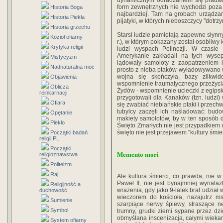
dynamicznym odradzaniem się pradaw
form zewnętrznych nie wychodzi poza ram
Historia Boga
najbardziej. Tam na grobach urządzan
Historia Piekła
pijatyki, w których nieboszczycy "dotr
Historia grzechu
Starsi ludzie pamiętają zapewne słynny
Kozioł ofiarny
r.), w którym pokazany został osobliwy
Krytyka religii
ludzi wyspach Polinezji. W czasie
Amerykanie zakładali na tych wysep
Mistycyzm
lądowały samoloty z zaopatrzeniem 
Nadnaturalna moc
prosto z nieba ptaków wyładowywano w
wojna się skończyła, bazy zlikwid
Objawienia
wspomnienie traumatycznego przeżycia, 
Oblicza
Żydów - wspomnienie ucieczki z egipski
reinkarnacji
przygotowali dla Kanaków (tzn. ludzi) 
Ofiara
się zwabiać niebiańskie ptaki i prze
tubylcy zaczęli ich naśladować: bud
Opętanie
makiety samolotów, by w ten sposób 
Piekło
Święto Zmarłych nie jest przypadkiem 
święto nie jest przejawem "kultury śmie
Początki badań
religii PL
Początki
Memento mori
religioznawstwa
Politeizm
Raj
Ale kultura śmierci, co prawda, nie 
Paweł II, nie jest bynajmniej wynal
Religijność a
wrażenia, gdy jako 9-latek brał udział
duchowość
wieczorem do kościoła, nazajutrz m
Sumienie
szarpiące nerwy śpiewy, straszące 
Symbol
trumny, grudki ziemi sypane przez dzi
obmyślana inscenizacja, całymi wieka
System ofiarny