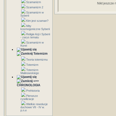
Szamanizm
Nikt jeszcze 
Szamanizm 2
Szamanizm w
Syberii
Kim jest szaman?
Mity
kosmogoniczne Syberii
Religie Azji i Syberii
- zarys tematu
Szamanizm w
Korei
Totemizm
Teoria totemizmu
Totemizm
Totemizm
Malinowskiego
=>>
CHRONOLOGIA
Prehistoria
Pierwsze
cywilizacje
Wielkie rewolucje
duchowe VII - IV w.
p.n.e