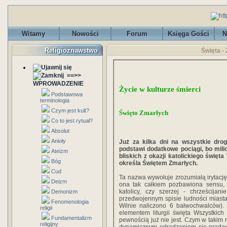
Witamy
Nowości
Forum
Księga Gości
N
Religioznawstwo
Święta - 
==>>
WPROWADZENIE
Życie w kulturze śmierci
Podstawowa
terminologia
Czym jest kult?
Święto Zmarłych
Co to jest rytuał?
Absolut
Anioły
Już za kilka dni na wszystkie dr
podstawi dodatkowe pociągi, bo mili
Ateizm
bliskich z okazji katolickiego świę
Bóg
określa Świętem Zmarłych.
Cud
Ta nazwa wywołuje zrozumiałą irytację 
Deizm
ona tak całkiem pozbawiona sensu, 
katolicy, czy szerzej - chrześcija
Demonizm
przedwojennym spisie ludności miast
Fenomenologia
Wilnie naliczono 6 bałwochwalców). 
religii
elementem liturgii święta Wszystkich
Fundamentalizm
pewnością już nie jest. Czym w takim 
religijny