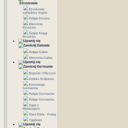
Etruskowie
Etruskowie -
zakładnicy bogów
Religia Etruska
Wierzenia
Etrusków
Święte Księgi
Etrusków
Galowie
Religia Galów
Wierzenia Galów
Germanie
Bogowie i Olbrzymi
Kodeks Królewski
Kosmologia
Germanów
Religia Germanów
Religie Germanów
Saga o
Nibelungach
Stara Edda - Prolog
Yggdrasil