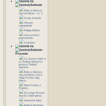
Bałtowie
Baby w fabryce
męczenników - cz. 2
Groby końskie
Obrzęd
ciałopalenia
Religia Bałtów
Uroczystości
pogrzebowe
Zaślubiny
Bałtowie -
Prusowie
Co można zrobić w
ze Świętą Lipką przy
pomocy Świętej
Siekierki
Baby w fabryce
męczenników czyli o
religii Prusów ciąg
dalszy
Baba Pruska z
Prątnicy
Do czego Prusom
służyły ścięte głowy
Kamienne baby
Kultura duchowa