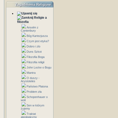
Zagadnienia Religijne
Religie a
filozofia
Anselm z
Cantenbury
Bóg Kartezjusza
Czym jest etyka?
Dobro i zlo
Duns Szkot
Filozofia Boga
Filozofia religii
John Locke o Bogu
Mantra
O duszy -
Arystoteles
Państwo Platona
Problem zła
Schopenhauer o
woli
Sen w którym
żyjemy
Traktat
ateologiczny