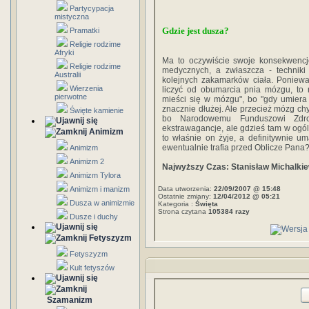
Partycypacja
mistyczna
Gdzie jest dusza?
Pramatki
Religie rodzime
Afryki
Ma to oczywiście swoje konsekwencj
Religie rodzime
medycznych, a zwłaszcza - techniki
Australii
kolejnych zakamarków ciała. Poniewa
Wierzenia
liczyć od obumarcia pnia mózgu, to 
pierwotne
mieści się w mózgu", bo "gdy umiera
znacznie dłużej. Ale przecież mózg c
Święte kamienie
bo Narodowemu Funduszowi Zdrow
ekstrawagancje, ale gdzieś tam w ogó
Animizm
to właśnie on żyje, a definitywnie 
ewentualnie trafia przed Oblicze Pana
Animizm
Animizm 2
Najwyższy Czas: Stanisław Michalkie
Animizm Tylora
Animizm i manizm
Data utworzenia:
22/09/2007 @ 15:48
Ostatnie zmiany:
12/04/2012 @ 05:21
Dusza w animizmie
Kategoria :
Święta
Strona czytana
105384 razy
Dusze i duchy
Fetyszyzm
Fetyszyzm
Kult fetyszów
Szamanizm