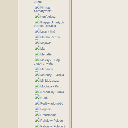
Jezus
Kim są
Samarytanie?
Konfucjusz
Księga Umarłych
versus Dekalog
Luter (film)
Machu Picchu
Majowie
Mari
Megality
Meksyk - Bóg,
złoto i chwała
Mennonici
Meteory - Grecja
Mit Mojżesza
Mochica - Peru
Narodziny Diabła
Nubia
Podświadomość
Poganie
Reformacja
Religie w Polsce
Religie w Polsce 2