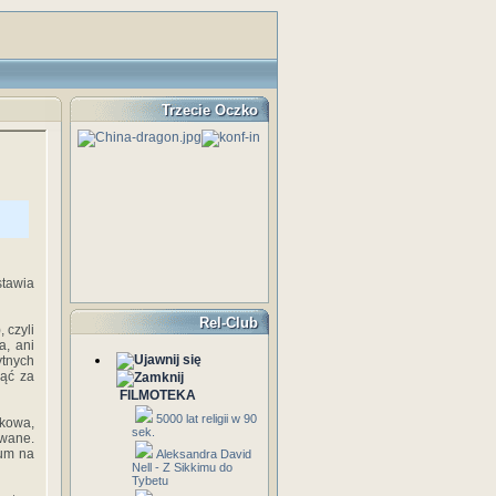
Trzecie Oczko
tawia
Rel-Club
 czyli
a, ani
ytnych
nąć za
FILMOTEKA
5000 lat religii w 90
akowa,
sek.
owane.
ium na
Aleksandra David
Nell - Z Sikkimu do
Tybetu