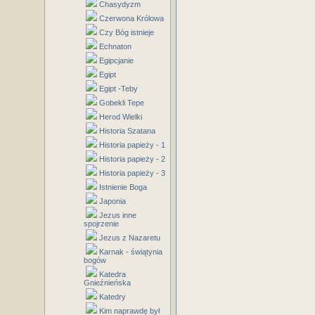
Chasydyzm
Czerwona Królowa
Czy Bóg istnieje
Echnaton
Egipcjanie
Egipt
Egipt -Teby
Gobekli Tepe
Herod Wielki
Historia Szatana
Historia papieży - 1
Historia papieży - 2
Historia papieży - 3
Istnienie Boga
Japonia
Jezus inne
spojrzenie
Jezus z Nazaretu
Karnak - świątynia
bogów
Katedra
Gnieźnieńska
Katedry
Kim naprawdę był