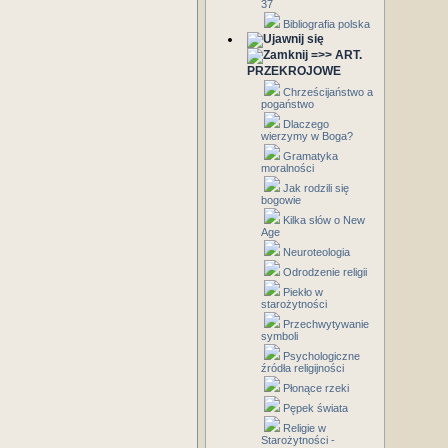
37
Bibliografia polska
=>> ART.
PRZEKROJOWE
Chrześcijaństwo a
pogaństwo
Dlaczego
wierzymy w Boga?
Gramatyka
moralności
Jak rodzili się
bogowie
Kilka słów o New
Age
Neuroteologia
Odrodzenie religii
Piekło w
starożytności
Przechwytywanie
symboli
Psychologiczne
źródła religijności
Płonące rzeki
Pępek świata
Religie w
Starożytności -