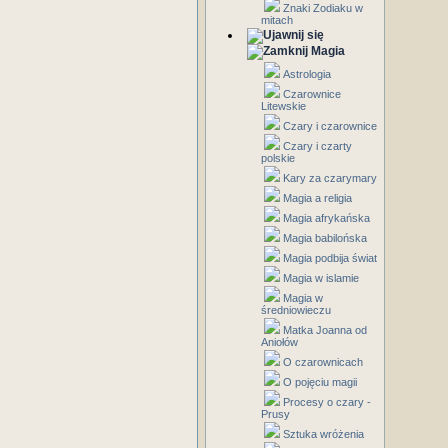
Znaki Zodiaku w
mitach
Magia
Astrologia
Czarownice
Litewskie
Czary i czarownice
Czary i czarty
polskie
Kary za czarymary
Magia a religia
Magia afrykańska
Magia babilońska
Magia podbija świat
Magia w islamie
Magia w
średniowieczu
Matka Joanna od
Aniołów
O czarownicach
O pojęciu magii
Procesy o czary -
Prusy
Sztuka wróżenia