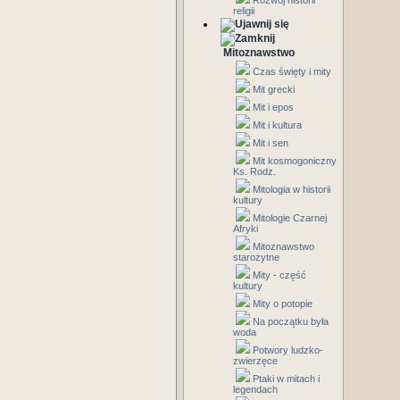
Rozwój historii
religii
Mitoznawstwo
Czas święty i mity
Mit grecki
Mit i epos
Mit i kultura
Mit i sen
Mit kosmogoniczny
Ks. Rodz.
Mitologia w historii
kultury
Mitologie Czarnej
Afryki
Mitoznawstwo
starożytne
Mity - część
kultury
Mity o potopie
Na początku była
woda
Potwory ludzko-
zwierzęce
Ptaki w mitach i
legendach