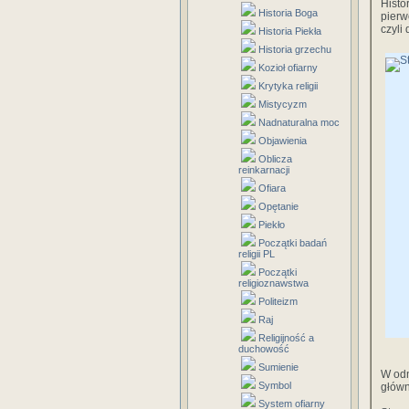
Histo
Historia Boga
pierw
czyli
Historia Piekła
Historia grzechu
Kozioł ofiarny
Krytyka religii
Mistycyzm
Nadnaturalna moc
Objawienia
Oblicza
reinkarnacji
Ofiara
Opętanie
Piekło
Początki badań
religii PL
Początki
religioznawstwa
Politeizm
Raj
Religijność a
duchowość
Sumienie
W odn
Symbol
główn
System ofiarny