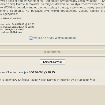
owski kościół pod wezwaniem św. Bartłomieja wybudowany został w latach 134
 dziedziczkę Dorotę Tarnowską, na miejscu drewnianej świątyni zbeszczeszczonej
ów. W XVII w. dobudowano od zachodu wieżę i basztę, a we wnętrzu nawy i prezbi
eniono sklepienia. Na początku XVII wieku dobudowana została kaplica gr
ny Tęczyńskich.
 Nauka w Polsce
tworzenia:
04/01/2008 @ 02:23
ie zmiany:
15/01/2017 @ 02:37
ria :
Religie a sztuka
a czytana
95364 razy
Wersja do druku
Komentarze
Komentuj artykuł
tarz #1
autor :
swojak
30/12/2008 @ 18:15
że Budowniczy Kościoła - dziedziczka Dorota Tarnowska żyła 100 lat później