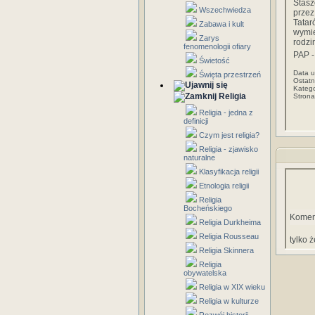
Stasz
Wszechwiedza
przez
Tatar
Zabawa i kult
wymi
Zarys
rodzi
fenomenologii ofiary
PAP -
Świetość
Data u
Święta przestrzeń
Ostatn
Katego
Religia
Stron
Religia - jedna z
definicji
Czym jest religia?
Religia - zjawisko
naturalne
Klasyfikacja religii
Etnologia religii
Religia
Bocheńskiego
Komen
Religia Durkheima
Religia Rousseau
tylko 
Religia Skinnera
Religia
obywatelska
Religia w XIX wieku
Religia w kulturze