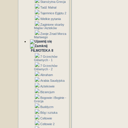
Starożytna Grecja
Tadź Mahal
Tajemnice Egiptu 2
Wielkie pytania
Zaginione skarby
Majów i Azteków
Zwoje Znad Morza
Martwego
FILMOTEKA II
7 Grzechów
Głównych - 1
7 Grzechów
Głównych - 2
Abraham
Arabia Saudyjska
Aztekowie
Bizancjum
Bogowie i Boginie -
Grecja
Buddyzm
Bóg i sztuka
Celtowie
Celtowie 2