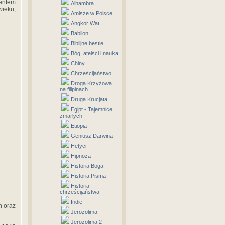
mentem
Alhambra
wieku,
Amisze w Polsce
Angkor Wat
Babilon
Biblijne bestie
Bóg, ateiści i nauka
Chiny
Chrześcijaństwo
Droga Krzyżowa
na filipinach
Druga Krucjata
Egipt - Tajemnice
zmarłych
Etiopia
Geniusz Darwina
Hetyci
Hipnoza
Historia Boga
Historia Pisma
Historia
chrześcijaństwa
Indie
n oraz
Jerozolima
Jerozolima 2