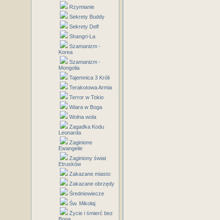
Rzymianie
Sekrety Buddy
Sekrety Delf
Shangri-La
Szamanizm -
Korea
Szamanizm -
Mongolia
Tajemnica 3 Króli
Terakotowa Armia
Terror w Tokio
Wiara w Boga
Wolna wola
Zagadka Kodu
Leonarda
Zaginione
Ewangelie
Zaginiony świat
Etrusków
Zakazane miasto
Zakazane obrzędy
Średniowiecze
Św. Mikołaj
Życie i śmierć bez
Boga