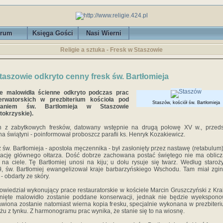
rum
Księga Gości
Nasi Wierni
Religie a sztuka - Fresk w Staszowie
taszowie odkryto cenny fresk św. Bartłomieja
e malowidła ścienne odkryto podczas prac
erwatorskich w prezbiterium kościoła pod
Staszów, kościół św. Bartłomieja
waniem św. Bartłomieja w Staszowie
tokrzyskie).
n z zabytkowych fresków, datowany wstępnie na drugą połowę XV w., przeds
na świątyni - poinformował proboszcz parafii ks. Henryk Kozakiewicz.
 św. Bartłomieja - apostoła męczennika - był zasłonięty przez nastawę (retabulum),
ację głównego ołtarza. Dość dobrze zachowana postać świętego nie ma oblicz
 na ciele. Tę Bartłomiej unosi na kiju; u dołu rysuje się twarz. Według staroż
ł, św. Bartłomiej ewangelizował kraje barbarzyńskiego Wschodu. Tam miał zgi
 - obdarty ze skóry.
owiedział wykonujący prace restauratorskie w kościele Marcin Gruszczyński z Kr
nięte malowidło zostanie poddane konserwacji, jednak nie będzie wyekspon
wiona zostanie natomiast wierna kopia fresku, specjalnie wykonana w prezbiter
żu z tynku. Z harmonogramu prac wynika, że stanie się to na wiosnę.