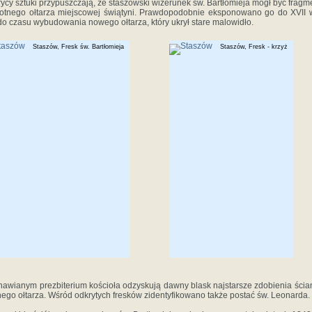
rycy sztuki przypuszczają, że staszowski wizerunek św. Bartłomieja mógł być frag
otnego ołtarza miejscowej świątyni. Prawdopodobnie eksponowano go do XVII 
 do czasu wybudowania nowego ołtarza, który ukrył stare malowidło.
Staszów, Fresk św. Bartłomieja
Staszów, Fresk - krzyż
awianym prezbiterium kościoła odzyskują dawny blask najstarsze zdobienia ścia
ego ołtarza. Wśród odkrytych fresków zidentyfikowano także postać św. Leonarda.