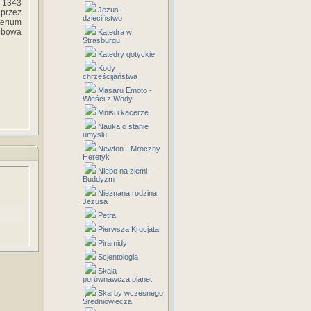
2-1343
Jezus -
 przez
dzieciństwo
terium
obowa
Katedra w
Strasburgu
Katedry gotyckie
Kody
chrześcijaństwa
Masaru Emoto -
Wieści z Wody
Mnisi i kacerze
Nauka o stanie
umyslu
Newton - Mroczny
Heretyk
Niebo na ziemi -
Buddyzm
Nieznana rodzina
Jezusa
Petra
Pierwsza Krucjata
Piramidy
Scjentologia
Skala
porównawcza planet
Skarby wczesnego
Średniowiecza