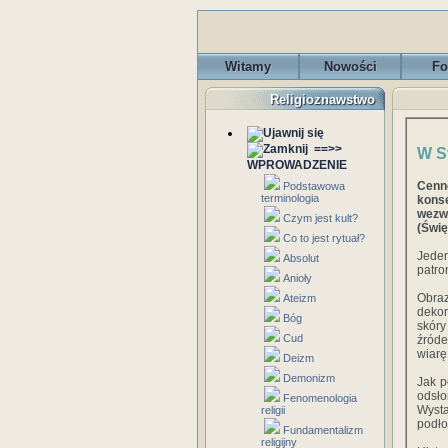
Witamy
Nowości
Fo
Religioznawstwo
==>>
W S
WPROWADZENIE
Cenn
Podstawowa
terminologia
kons
wez
Czym jest kult?
(Świę
Co to jest rytuał?
Jede
Absolut
patro
Anioły
Obraz
Ateizm
dekor
Bóg
skóry
Cud
źróde
wiarę
Deizm
Demonizm
Jak p
odsło
Fenomenologia
Wysta
religii
podło
Fundamentalizm
religijny