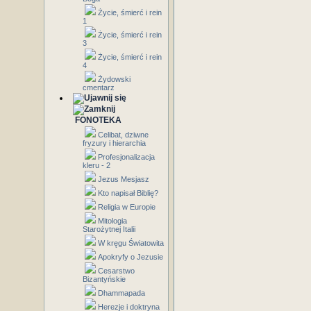
Życie, śmierć i rein
1
Życie, śmierć i rein
3
Życie, śmierć i rein
4
Żydowski
cmentarz
FONOTEKA
Celibat, dziwne
fryzury i hierarchia
Profesjonalizacja
kleru - 2
Jezus Mesjasz
Kto napisał Biblię?
Religia w Europie
Mitologia
Starożytnej Italii
W kręgu Światowita
Apokryfy o Jezusie
Cesarstwo
Bizantyńskie
Dhammapada
Herezje i doktryna