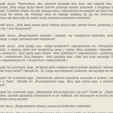
ekł Jezus: "Niemożliwe, aby człowiek dosiadał dwu koni, aby napinał dwa 
żliwe, żeby sługa służył dwom panom: jednego będzie szanował, a drugiego 
dził. Człowiek zwykle nie pije starego wina i natychmiast nie pragnie pić wina mł
yczaj nie wlewa się młodego wina do starego bukłaka, by go nie zniszczyć
zywa się starej łaty do nowej szaty, ponieważ powstanie rozdarcie".
ekł Jezus: „Jeśli dwaj zawrą pokój między sobą w tym samym domu, powiedzą 
 się. I ona się posunie”.
ekł Jezus: „Błogosławieni samotni i wybrani, wy znajdziecie królestwo, po
dząc z niego, ponownie tam wejdziecie”.
ekł Jezus: „Jeśli pytają was: «Skąd jesteście?» odpowiedzcie im: «Przybyli
łości, z miejsca, które jest światłością samą z siebie, która powstała i objawiła
 obrazach». Jeśli będą wam mówili: «Kim jesteście?» odpowiedzcie: «Jesteśm
i i wybrańcami Ojca żywego». Jeśli zapytają was: «Jaki jest znak waszego 
 odpowiedzcie im: «To jest ruch i odpocznienie»”.
ytali Go uczniowie Jego: „W którym dniu nastanie odpocznienie zmarłych i któreg
nie nowy świat?” Odrzekł im: „To, czego wyczekujecie, nadeszło, ale wy tego nie wi
ytali Go uczniowie jego: „Dwudziestu czterech proroków nauczało w Izraelu i w
i o Tobie”. Odrzekł im: „Pozostawiliście tego, który żyje wśród was, a mówili
ych”.
ytali Go uczniowie jego: „Obrzezanie jest pożyteczne czy nie?” Rzekł im: „Gdyb
ebne, ojcowie płodziliby obrzezanych w ich matkach. Ale obrzezanie w Duchu zn
ziwie pełny pożytek”.
ekł Jezus: „Błogosławieni ubodzy, wasze jest królestwo niebieskie”.