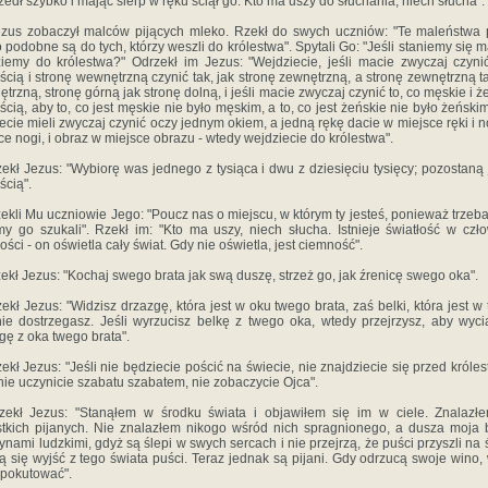
zedł szybko i mając sierp w ręku ściął go. Kto ma uszy do słuchania, niech słucha".
zus zobaczył malców pijących mleko. Rzekł do swych uczniów: "Te maleństwa 
 podobne są do tych, którzy weszli do królestwa". Spytali Go: "Jeśli staniemy się m
iemy do królestwa?" Odrzekł im Jezus: "Wejdziecie, jeśli macie zwyczaj czyn
ścią i stronę wewnętrzną czynić tak, jak stronę zewnętrzną, a stronę zewnętrzną ta
trzną, stronę górną jak stronę dolną, i jeśli macie zwyczaj czynić to, co męskie i ż
ścią, aby to, co jest męskie nie było męskim, a to, co jest żeńskie nie było żeńskim;
ecie mieli zwyczaj czynić oczy jednym okiem, a jedną rękę dacie w miejsce ręki i 
ce nogi, i obraz w miejsce obrazu - wtedy wejdziecie do królestwa".
ekł Jezus: "Wybiorę was jednego z tysiąca i dwu z dziesięciu tysięcy; pozostaną
ścią".
ekli Mu uczniowie Jego: "Poucz nas o miejscu, w którym ty jesteś, ponieważ trzeb
y go szukali". Rzekł im: "Kto ma uszy, niech słucha. Istnieje światłość w czł
łości - on oświetla cały świat. Gdy nie oświetla, jest ciemność".
ekł Jezus: "Kochaj swego brata jak swą duszę, strzeż go, jak źrenicę swego oka".
ekł Jezus: "Widzisz drzazgę, która jest w oku twego brata, zaś belki, która jest w
ie dostrzegasz. Jeśli wyrzucisz belkę z twego oka, wtedy przejrzysz, aby wyc
gę z oka twego brata".
ekł Jezus: "Jeśli nie będziecie pościć na świecie, nie znajdziecie się przed króle
 nie uczynicie szabatu szabatem, nie zobaczycie Ojca".
ekł Jezus: "Stanąłem w środku świata i objawiłem się im w ciele. Znalazł
tkich pijanych. Nie znalazłem nikogo wśród nich spragnionego, a dusza moja 
ynami ludzkimi, gdyż są ślepi w swych sercach i nie przejrzą, że puści przyszli na ś
ją się wyjść z tego świata puści. Teraz jednak są pijani. Gdy odrzucą swoje wino,
pokutować".