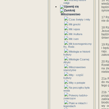
Rozwój historii
16 Rz
religii
wiedz
będzi
synow
Mitoznawstwo
17 Rz
Czas święty i mity
nie d
Mit grecki
18 Rz
Mit i epos
Jezus
Mit i kultura
będzi
śmierc
Mit i sen
Mit kosmogoniczny
19 Rz
Ks. Rodz.
i będ
raju.
Mitologia w historii
kultury
zakos
Mitologie Czarnej
20 Rz
Afryki
Rzekł
Mitoznawstwo
na zi
starożytne
niebi
Mity - część
kultury
21a R
do ma
Mity o potopie
tego 
Na początku była
woda
21b "
Potwory ludzko-
przyj
zwierzęce
zabra
biodr
Ptaki w mitach i
wy oc
legendach