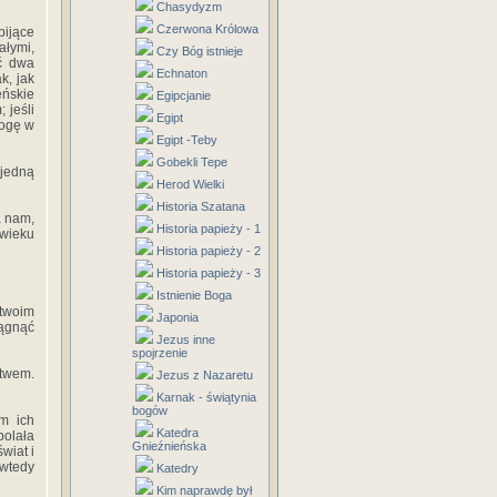
Chasydyzm
Czerwona Królowa
pijące
ałymi,
Czy Bóg istnieje
ić dwa
Echnaton
k, jak
eńskie
Egipcjanie
 jeśli
Egipt
nogę w
Egipt -Teby
Gobekli Tepe
 jedną
Herod Wielki
Historia Szatana
a nam,
Historia papieży - 1
owieku
Historia papieży - 2
Historia papieży - 3
Istnienie Boga
 twoim
Japonia
iągnąć
Jezus inne
spojrzenie
stwem.
Jezus z Nazaretu
Karnak - świątynia
bogów
em ich
Katedra
bolała
Gnieźnieńska
wiat i
 wtedy
Katedry
Kim naprawdę był