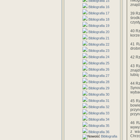
nikog
Bibliografia 15
znajd
Bibliografia 16
Bibliografia 17
39 Rz
środk
Bibliografia 18
czyst
Bibliografia 19
40 Rz
Bibliografia 20
korze
Bibliografia 21
41 Rz
Bibliografia 22
drobn
Bibliografia 23
Bibliografia 24
42 Rz
Bibliografia 25
43 Rz
Bibliografia 26
znajd
lubią
Bibliografia 27
Bibliografia 28
44 Rz
Synow
Bibliografia 29
wybac
Bibliografia 30
Bibliografia 31
45 Rz
bowie
Bibliografia 32
przyn
Bibliografia 33
przyn
Bibliografia 34
46 Rz
Bibliografia 35
wywyż
z wa
Bibliografia 36
Chrzc
Bibliografia