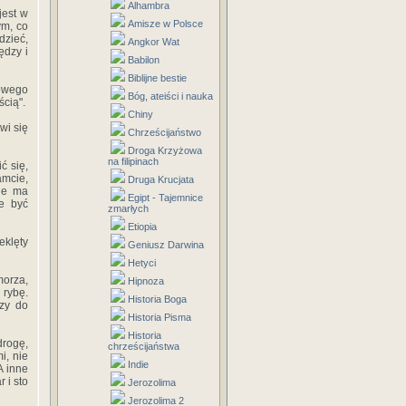
Alhambra
jest w
Amisze w Polsce
ym, co
dzieć,
Angkor Wat
ędzy i
Babilon
Biblijne bestie
iowego
Bóg, ateiści i nauka
ścią".
Chiny
wi się
Chrześcijaństwo
Droga Krzyżowa
na filipinach
ć się,
amcie,
Druga Krucjata
Nie ma
Egipt - Tajemnice
że być
zmarłych
Etiopia
eklęty
Geniusz Darwina
Hetyci
morza,
Hipnoza
 rybę.
Historia Boga
szy do
Historia Pisma
Historia
drogę,
chrześcijaństwa
i, nie
Indie
A inne
 i sto
Jerozolima
Jerozolima 2