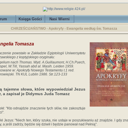
rum
Księga Gości
Nasi Wierni
CHRZEŚCIJAŃSTWO - Apokryfy - Ewangelia według św. Tomasza
ngelia Tomasza
czenie powstało w Zakładzie Egiptologii Uniwersytetu
awskiego z koptyjskiego oryginału:
elium nach Thomas. Wyd. A.Guillaumont, H.Ch.Puech,
spel, W.Till, Yassah abd al. Masih. Leiden 1959.
kowane w: Apokryfy Nowego Testamentu t.1 red.
rowiejski. TN KUL Lublin 1986. Str.123-133
ą tajemne słowa, które wypowiedział Jezus
, a zapisał je Didymus Juda Tomasz
ekł: "Kto odnajdzie znaczenie tych słów, nie zakosztuje
i".
kł Jezus: "Niech ten, który szuka, nie ustaje w poszukiwaniu aż znajdzie. I gdy zna
y, a jeśli zadrży, będzie się dziwił i będzie panował nad Pełnią".