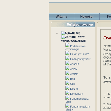
Witamy
Nowości
Fo
Religioznawstwo
==>>
Ewa
WPROWADZENIE
Tłuma
Podstawowa
terminologia
Warsz
Evang
Czym jest kult?
G.Qui
Co to jest rytuał?
Publi
Absolut
M.Sta
Anioły
Ateizm
To s
Bóg
żywy
Cud
Deizm
Demonizm
1. Rz
śmierc
Fenomenologia
religii
2 Rze
Fundamentalizm
zadrż
religijny