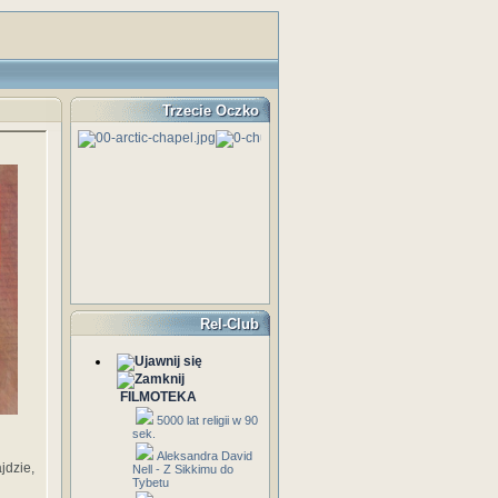
Trzecie Oczko
Rel-Club
FILMOTEKA
5000 lat religii w 90
sek.
Aleksandra David
jdzie,
Nell - Z Sikkimu do
Tybetu