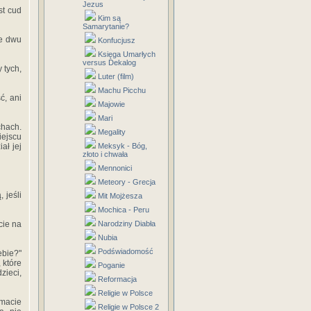
Jezus
st cud
Kim są
Samarytanie?
ie dwu
Konfucjusz
Księga Umarłych
versus Dekalog
 tych,
Luter (film)
Machu Picchu
ć, ani
Majowie
Mari
chach.
Megality
iejscu
Meksyk - Bóg,
ał jej
złoto i chwała
Mennonici
Meteory - Grecja
 jeśli
Mit Mojżesza
Mochica - Peru
Narodziny Diabła
cie na
Nubia
Podświadomość
ebie?"
 które
Poganie
zieci,
Reformacja
Religie w Polsce
 macie
Religie w Polsce 2