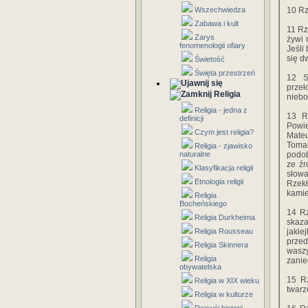
Wszechwiedza
10 Rz
Zabawa i kult
11 Rz
Zarys
żywi 
fenomenologii ofiary
Jeśli
się d
Świetość
Święta przestrzeń
12 S
przeł
Religia
niebo
Religia - jedna z
13 R
definicji
Powie
Czym jest religia?
Mateu
Tomas
Religia - zjawisko
naturalne
podob
ze źr
Klasyfikacja religii
słowa
Etnologia religii
Rzekł
kamie
Religia
Bocheńskiego
14 Rz
Religia Durkheima
skaza
Religia Rousseau
jakie
przed
Religia Skinnera
waszy
Religia
zanie
obywatelska
15 Rz
Religia w XIX wieku
twarz
Religia w kulturze