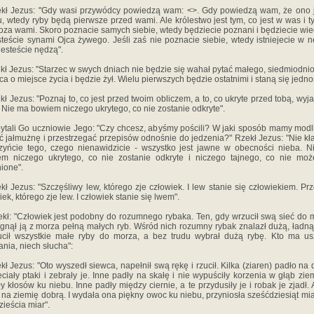
kł Jezus: "Gdy wasi przywódcy powiedzą wam: <
>. Gdy powiedzą wam, że ono 
, wtedy ryby będą pierwsze przed wami. Ale królestwo jest tym, co jest w was i t
poza wami. Skoro poznacie samych siebie, wtedy będziecie poznani i będziecie wie
steście synami Ojca żywego. Jeśli zaś nie poznacie siebie, wtedy istniejecie w n
jesteście nędzą".
kł Jezus: "Starzec w swych dniach nie będzie się wahał pytać małego, siedmiodn
ca o miejsce życia i będzie żył. Wielu pierwszych będzie ostatnimi i staną się jedno
kł Jezus: "Poznaj to, co jest przed twoim obliczem, a to, co ukryte przed tobą, wyja
. Nie ma bowiem niczego ukrytego, co nie zostanie odkryte".
ytali Go uczniowie Jego: "Czy chcesz, abyśmy pościli? W jaki sposób mamy modli
 jałmużnę i przestrzegać przepisów odnośnie do jedzenia?" Rzekł Jezus: "Nie kł
zyńcie tego, czego nienawidzicie - wszystko jest jawne w obecności nieba. 
m niczego ukrytego, co nie zostanie odkryte i niczego tajnego, co nie mo
ione".
kł Jezus: "Szczęśliwy lew, którego zje człowiek. I lew stanie się człowiekiem. Prz
iek, którego zje lew. I człowiek stanie się lwem".
zekł: "Człowiek jest podobny do rozumnego rybaka. Ten, gdy wrzucił swą sieć do 
gnął ją z morza pełną małych ryb. Wśród nich rozumny rybak znalazł dużą, ładną
cił wszystkie małe ryby do morza, a bez trudu wybrał dużą rybę. Kto ma u
ania, niech słucha":
kł Jezus: "Oto wyszedł siewca, napełnił swą rękę i rzucił. Kilka (ziaren) padło na 
eciały ptaki i zebrały je. Inne padły na skałę i nie wypuściły korzenia w głąb ziem
y kłosów ku niebu. Inne padły między ciernie, a te przydusiły je i robak je zjadł. 
 na ziemię dobrą. I wydała ona piękny owoc ku niebu, przyniosła sześćdziesiąt miar
ieścia miar".