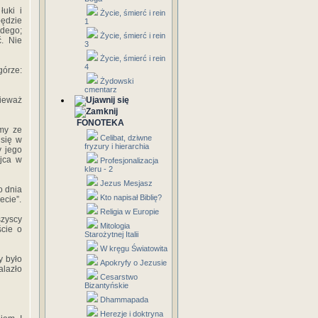
łuki i
Życie, śmierć i rein
będzie
1
odego;
Życie, śmierć i rein
. Nie
3
Życie, śmierć i rein
4
górze:
Żydowski
cmentarz
nieważ
FONOTEKA
śmy ze
Celibat, dziwne
 się w
fryzury i hierarchia
y jego
Ojca w
Profesjonalizacja
kleru - 2
Jezus Mesjasz
o dnia
Kto napisał Biblię?
ecie”.
Religia w Europie
szyscy
Mitologia
ście o
Starożytnej Italii
W kręgu Światowita
y było
Apokryfy o Jezusie
alazło
Cesarstwo
Bizantyńskie
Dhammapada
Herezje i doktryna