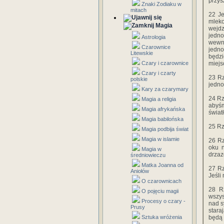
przys
Znaki Zodiaku w
mitach
22 Je
mleko
Magia
wejdz
jedno
Astrologia
wewnę
Czarownice
jedno
Litewskie
będzi
Czary i czarownice
miejs
Czary i czarty
23 Rz
polskie
jedno
Kary za czarymary
24 Rz
Magia a religia
abyśm
Magia afrykańska
świat
Magia babilońska
25 Rz
Magia podbija świat
Magia w islamie
26 Rz
oku n
Magia w
drzaz
średniowieczu
Matka Joanna od
27 Rz
Aniołów
Jeśli
O czarownicach
28 Rz
O pojęciu magii
wszys
Procesy o czary -
nad s
Prusy
stara
Sztuka wróżenia
będą 