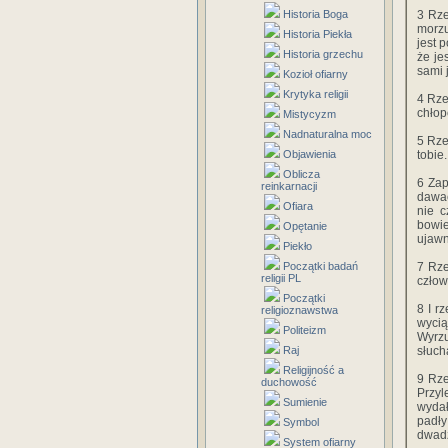
Historia Boga
3 Rze
morzu
Historia Piekła
jest 
Historia grzechu
że je
sami 
Kozioł ofiarny
Krytyka religii
4 Rze
chłop
Mistycyzm
Nadnaturalna moc
5 Rze
Objawienia
tobie
Oblicza
6 Zap
reinkarnacji
dawać
Ofiara
nie c
bowie
Opętanie
ujawn
Piekło
Początki badań
7 Rze
religii PL
człow
Początki
8 I r
religioznawstwa
wycią
Politeizm
Wyrzu
Raj
słuch
Religijność a
9 Rze
duchowość
Przyl
Sumienie
wydał
padły
Symbol
dwadz
System ofiarny