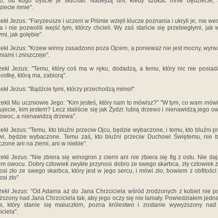
o, od kogo byście je słuchali. Nadejdą dni, kiedy szukać mnie będziecie,
ziecie mnie".
ekł Jezus: "Faryzeusze i uczeni w Piśmie wzięli klucze poznania i ukryli je; nie wes
a i nie pozwolili wejść tym, którzy chcieli. Wy zaś stańcie się przebiegłymi, jak 
ymi, jak gołębie".
ekł Jezus: "Krzew winny zasadzono poza Ojcem, a ponieważ nie jest mocny, wyrw
niami i zniszczeje".
ekł Jezus: "Temu, który coś ma w ręku, dodadzą, a temu, który nic nie posiada
ostkę, którą ma, zabiorą".
ekł Jezus: "Bądźcie tymi, którzy przechodzą mimo!"
ekli Mu uczniowie Jego: "Kim jesteś, który nam to mówisz?" "W tym, co wam mówi
ujecie, kim jestem? Lecz staliście się jak Żydzi: lubią drzewo i nienawidzą jego ow
 owoc, a nienawidzą drzewa".
ekł Jezus: "Temu, kto bluźni przeciw Ojcu, będzie wybaczone, i temu, kto bluźni p
i, będzie wybaczone. Temu zaś, kto bluźni przeciw Duchowi Świętemu, nie 
zone ani na ziemi, ani w niebie".
ekł Jezus: "Nie zbiera się winogron z cierni ani nie zbiera się fig z ostu. Nie da
m owocu. Dobry człowiek zwykle przynosi dobro ze swego skarbca, zły człowiek 
osi zło ze swego skarbca, który jest w jego sercu, i mówi zło, bowiem z obfitości
osi zło"
ekł Jezus: "Od Adama aż do Jana Chrzciciela wśród zrodzonych z kobiet nie p
szony nad Jana Chrzciciela tak, aby jego oczy się nie łamały. Powiedziałem jedna
s, który stanie się maluczkim, pozna królestwo i zostanie wywyższony nad
iciela".