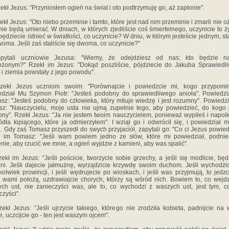
ekł Jezus: "Przyniosłem ogień na świat i oto podtrzymuję go, aż zapłonie".
ekł Jezus: "Oto niebo przeminie i tamto, które jest nad nim przeminie i zmarli nie oż
nie będą umierać. W dniach, w których zjedliście coś śmiertelnego, uczynicie to 
 będziecie istnieć w światłości, co uczynicie? W dniu, w którym jesteście jednym, sta
woma. Jeśli zaś staliście się dwoma, co uczynicie?"
pytali uczniowie Jezusa: "Wiemy, że odejdziesz od nas; kto będzie n
ożonym?" Rzekł im Jezus: "Dokąd poszliście, pójdziecie do Jakuba Sprawiedl
 i ziemia powstały z jego powodu".
zekł Jezus uczniom swoim: "Porównajcie i powiedzcie mi, kogo przypomi
dział Mu Szymon Piotr: "Jesteś podobny do sprawiedliwego anioła". Powiedz
sz: "Jesteś podobny do człowieka, który miłuje wiedzę i jest rozumny". Powiedz
z: "Nauczycielu, moje usta nie ujmą zupełnie tego, aby powiedzieć, do kogo 
ny". Rzekł Jezus: "Ja nie jestem twoim nauczycielem, ponieważ wypiłeś i napoił
ódła kipiącego, które ja odmierzyłem". I wziął go i odwrócił się, i powiedział m
. Gdy zaś Tomasz przyszedł do swych przyjaciół, zapytali go: "Co ci Jezus powied
 im Tomasz: "Jeśli wam powiem jedno ze słów, które mi powiedział, podnie
nie, aby rzucić we mnie, a ogień wyjdzie z kamieni, aby was spalić".
ekł im Jezus: "Jeśli pościcie, tworzycie sobie grzechy, a jeśli się modlicie, będ
ni. Jeśli dajecie jałmużnę, wyrządzicie krzywdę swoim duchom. Jeśli wychodzi
jkolwiek prowincji, i jeśli wędrujecie po wioskach, i jeśli was przyjmują, to jedzc
 wami położą, uzdrawiajcie chorych, którzy są wśród nich. Bowiem to, co wejd
ch ust, nie zanieczyści was, ale to, co wychodzi z waszych ust, jest tym, 
czyści".
ekł Jezus: "Jeśli ujrzycie takiego, którego nie zrodziła kobieta, padnijcie na
e, uczcijcie go - ten jest waszym ojcem".