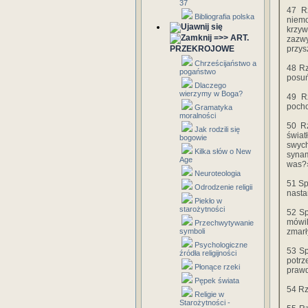
37
47 Rz
Bibliografia polska
niemo
krzyw
=>> ART.
zazw
PRZEKROJOWE
przys
Chrześcijaństwo a
48 Rz
pogaństwo
posuń
Dlaczego
wierzymy w Boga?
49 Rz
pocho
Gramatyka
moralności
50 Rz
Jak rodzili się
świat
bogowie
swych
Kilka słów o New
synam
Age
was?»
Neuroteologia
51 Sp
Odrodzenie religii
nasta
Piekło w
starożytności
52 Sp
mówil
Przechwytywanie
symboli
zmarł
Psychologiczne
53 Sp
źródła religijności
potrz
Płonące rzeki
prawd
Pępek świata
54 Rz
Religie w
Starożytności -