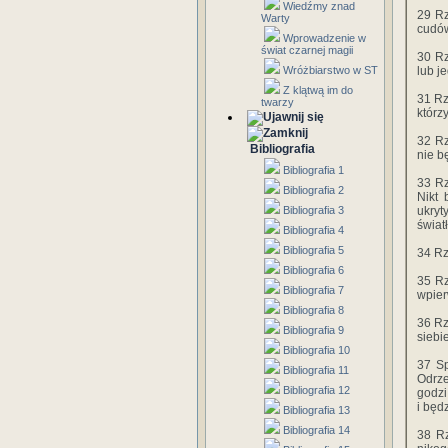
Wiedźmy znad
29 Rz
Warty
cudów
Wprowadzenie w
świat czarnej magii
30 Rz
Wróżbiarstwo w ST
lub je
Z klątwą im do
31 Rz
twarzy
którz
32 Rz
Bibliografia
nie b
Bibliografia 1
33 Rz
Bibliografia 2
Nikt 
Bibliografia 3
ukryt
światł
Bibliografia 4
Bibliografia 5
34 Rz
Bibliografia 6
35 Rz
Bibliografia 7
wpier
Bibliografia 8
36 Rz
Bibliografia 9
siebie
Bibliografia 10
37 Sp
Bibliografia 11
Odrze
Bibliografia 12
godzi
i będ
Bibliografia 13
Bibliografia 14
38 Rz