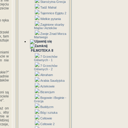
 a nie
Starożytna Grecja
pięciu
Tadź Mahal
rzeciw
Tajemnice Egiptu 2
Wielkie pytania
o ręka
Zaginione skarby
Majów i Azteków
drzekł
Zwoje Znad Morza
k, tam
Martwego
sztuje
FILMOTEKA II
zniami
acie w
7 Grzechów
Głównych - 1
en nie
7 Grzechów
Głównych - 2
skie?"
Abraham
padnie
ptaków
Arabia Saudyjska
Aztekowie
Bizancjum
bni są
iciele
Bogowie i Boginie -
e".
Grecja
Buddyzm
 aż on
a, aby
Bóg i sztuka
lnie w
Celtowie
której
Celtowie 2
rzeje,