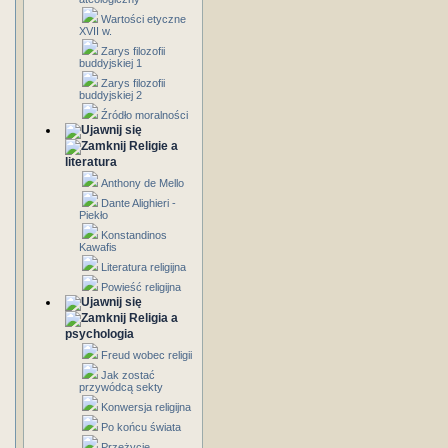
Wartości etyczne
XVII w.
Zarys filozofii
buddyjskiej 1
Zarys filozofii
buddyjskiej 2
Źródło moralności
Religie a
literatura
Anthony de Mello
Dante Alighieri -
Piekło
Konstandinos
Kawafis
Literatura religijna
Powieść religijna
Religia a
psychologia
Freud wobec religii
Jak zostać
przywódcą sekty
Konwersja religijna
Po końcu świata
Przeżycie