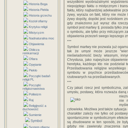
wszystkimi wyobrażalnymi wyjaśnien
Historia Boga
niepojętego faktu o mistycznym i tra
Historia Piekła
faktu, który najbardziej adekwatnie pr
żywy, wyraża on fakt, który nie może
Historia grzechu
żywy dopóty, dopóki jest nośnikiem zna
Kozioł ofiarny
gdy znaleziono już wyraz dla rzecz
Krytyka religii
symbol jest martwy tj. posiada tylko z
o symbolu, ale tylko przy milczącym 
Mistycyzm
objawienia przezeń swego lepszego z
Nadnaturalna moc
***
Objawienia
Symbol martwy nie pozwala już ogarn
Oblicza
tak że umysł może jeszcze "wier
reinkarnacji
nieświadomość bieży własnym, innym 
Ofiara
Chrystusa, jako najwyższe objawienie 
heretyka, każdego kto nie podzielał t
Opętanie
Prześladowania religijne wszelkiego
Piekło
symbolu w psychice prześladowców
Początki badań
rzutowanych na prześladowanych.
religii PL
***
Początki
Czy jakaś rzecz jest symboliczna, z
religioznawstwa
umysłu, postawy, która rozważa daną r
Politeizm
niezn
Raj
nie 
myśle
Religijność a
człowieka. Możliwa jest także sytuacja
duchowość
charakter zależy nie tylko od postaw
Sumienie
spontanicznie w symbolicznym efekcie
Symbol
są zbudowane w ten sposób, że były
gdyby nie zawierały znaczenia sym
System ofiarny