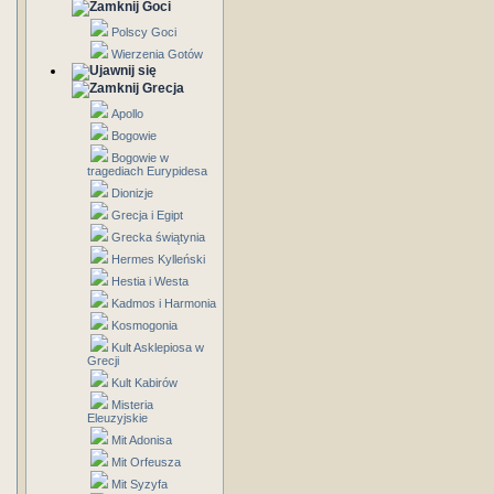
Goci
Polscy Goci
Wierzenia Gotów
Grecja
Apollo
Bogowie
Bogowie w
tragediach Eurypidesa
Dionizje
Grecja i Egipt
Grecka świątynia
Hermes Kylleński
Hestia i Westa
Kadmos i Harmonia
Kosmogonia
Kult Asklepiosa w
Grecji
Kult Kabirów
Misteria
Eleuzyjskie
Mit Adonisa
Mit Orfeusza
Mit Syzyfa