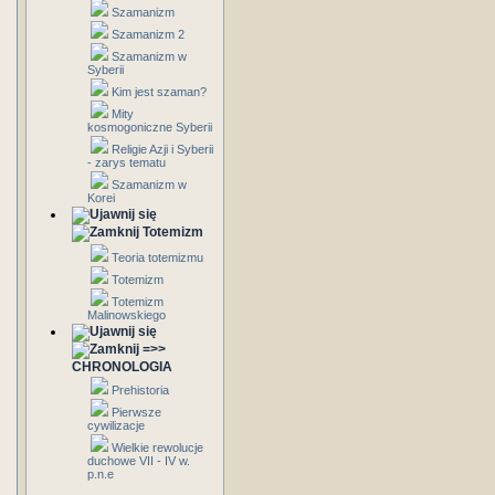
Szamanizm
Szamanizm 2
Szamanizm w
Syberii
Kim jest szaman?
Mity
kosmogoniczne Syberii
Religie Azji i Syberii
- zarys tematu
Szamanizm w
Korei
Totemizm
Teoria totemizmu
Totemizm
Totemizm
Malinowskiego
=>>
CHRONOLOGIA
Prehistoria
Pierwsze
cywilizacje
Wielkie rewolucje
duchowe VII - IV w.
p.n.e