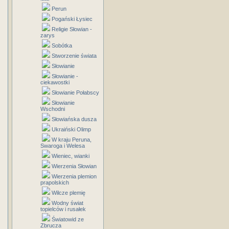
Perun
Pogański Łysiec
Religie Słowian -
zarys
Sobótka
Stworzenie świata
Słowianie
Słowianie -
ciekawostki
Słowianie Połabscy
Słowianie
Wschodni
Słowiańska dusza
Ukraiński Olimp
W kraju Peruna,
Swaroga i Welesa
Wieniec, wianki
Wierzenia Słowian
Wierzenia plemion
prapolskich
Wilcze plemię
Wodny świat
topielców i rusałek
Światowid ze
Zbrucza