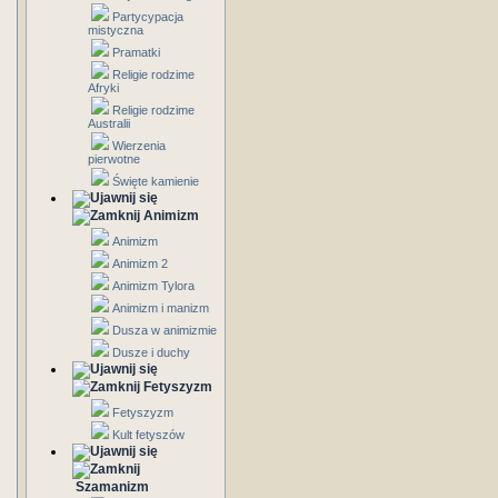
Partycypacja
mistyczna
Pramatki
Religie rodzime
Afryki
Religie rodzime
Australii
Wierzenia
pierwotne
Święte kamienie
Animizm
Animizm
Animizm 2
Animizm Tylora
Animizm i manizm
Dusza w animizmie
Dusze i duchy
Fetyszyzm
Fetyszyzm
Kult fetyszów
Szamanizm