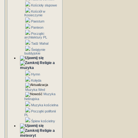
Kościoły słupowe
Kościół w
Kosieczynie
Paestum
Panteon
Początki
architektury PL
Tadż Mahal
Świątynie
buddyjskie
Religie a
muzyka
Hymn
Kolęda
Muzyka Wed
Muzyka
hebrajska
Muzyka kościelna
Początki polifonii
PL
Śpiew kościelny
Religie a
meteoryt