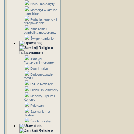
Biblia i meteoryty
Meteoryt w sztuce
materialnej
Podania, legendy i
przepowiednie
Znaczenie i
symbolika meteorytów
Święte kamienie
Religie a
halucynogeny
Asasyni -
Fanatyczni mordercy
Bogini maku
Budowniczowie
mostu
LSD a New Age
Ludzie-muchomory
Megality, Opium i
Konopie
Pejotyzm
Szamanizm a
ekstaza
Święte grzyby
Religie a