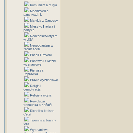
Komunizm a religia
Machiavelli o
państwach k
Matylda z Canossy
Mieszko I religia i
polityka
Neokonserwatyzm
w USA
Neopoganizm w
Niemczech
Pacelli i Pavelic
Państwo i związki
wyznaniowe
Pierwsza
Poprawka
Prawo wyznaniowe
Religia i
demokracja
Religie a wojna
Rewolucja
francuska a Kościół
Richelieu i raison
d'état
Tajemnica Joanny
'Arc
Wyznaniowa