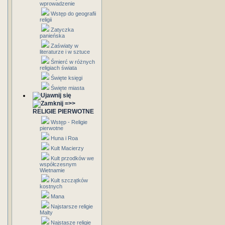
wprowadzenie
Wstęp do geografii
religii
Zatyczka
panieńska
Zaświaty w
literaturze i w sztuce
Śmierć w różnych
religiach świata
Święte księgi
Święte miasta
=>>
RELIGIE PIERWOTNE
Wstęp - Religie
pierwotne
Huna i Roa
Kult Macierzy
Kult przodków we
współczesnym
Wietnamie
Kult szczątków
kostnych
Mana
Najstarsze religie
Malty
Najstasze religie