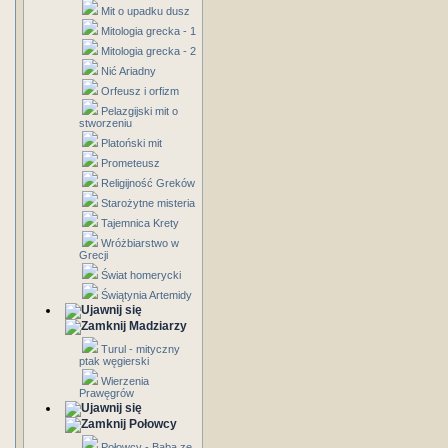
Mit o upadku dusz
Mitologia grecka - 1
Mitologia grecka - 2
Nić Ariadny
Orfeusz i orfizm
Pelazgijski mit o
stworzeniu
Platoński mit
Prometeusz
Religijność Greków
Starożytne misteria
Tajemnica Krety
Wróżbiarstwo w
Grecji
Świat homerycki
Świątynia Artemidy
Madziarzy
Turul - mityczny
ptak węgierski
Wierzenia
Prawęgrów
Połowcy
Połowcy - Baba ze