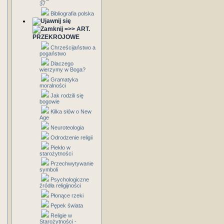
37
Bibliografia polska
=>> ART.
PRZEKROJOWE
Chrześcijaństwo a
pogaństwo
Dlaczego
wierzymy w Boga?
Gramatyka
moralności
Jak rodzili się
bogowie
Kilka słów o New
Age
Neuroteologia
Odrodzenie religii
Piekło w
starożytności
Przechwytywanie
symboli
Psychologiczne
źródła religijności
Płonące rzeki
Pępek świata
Religie w
Starożytności -