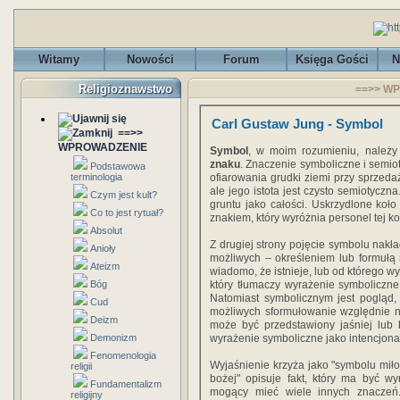
Witamy
Nowości
Forum
Księga Gości
N
Religioznawstwo
==>> WP
Carl Gustaw Jung - Symbol
==>>
WPROWADZENIE
Symbol
, w moim rozumieniu, należy
znaku
. Znaczenie symboliczne i semiot
Podstawowa
terminologia
ofiarowania grudki ziemi przy sprzeda
ale jego istota jest czysto semiotycz
Czym jest kult?
gruntu jako całości. Uskrzydlone koło
Co to jest rytuał?
znakiem, który wyróżnia personel tej ko
Absolut
Z drugiej strony pojęcie symbolu nakł
Anioły
możliwych – określeniem lub formułą
Ateizm
wiadomo, że istnieje, lub od którego wy
Bóg
który tłumaczy wyrażenie symboliczne
Natomiast symbolicznym jest pogląd,
Cud
możliwych sformułowanie względnie ni
Deizm
może być przedstawiony jaśniej lub b
Demonizm
wyrażenie symboliczne jako intencjonaln
Fenomenologia
Wyjaśnienie krzyża jako "symbolu miłoś
religii
bożej" opisuje fakt, który ma być wyr
Fundamentalizm
mogący mieć wiele innych znaczeń
religijny