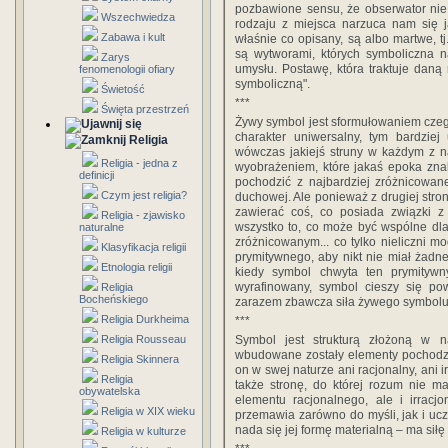
pozbawione sensu, że obserwator nie
Wszechwiedza
rodzaju z miejsca narzuca nam się j
Zabawa i kult
właśnie co opisany, są albo martwe, tj
są wytworami, których symboliczna n
Zarys
umysłu. Postawę, która traktuje dan
fenomenologii ofiary
symboliczną".
Świetość
***
Święta przestrzeń
Żywy symbol jest sformułowaniem czeg
charakter uniwersalny, tym bardziej
Religia
wówczas jakiejś struny w każdym z n
Religia - jedna z
wyobrażeniem, które jakaś epoka znal
definicji
pochodzić z najbardziej zróżnicowan
Czym jest religia?
duchowej. Ale ponieważ z drugiej stro
zawierać coś, co posiada związki z
Religia - zjawisko
wszystko to, co może być wspólne dla
naturalne
zróżnicowanym... co tylko nieliczni m
Klasyfikacja religii
prymitywnego, aby nikt nie miał żadne
Etnologia religii
kiedy symbol chwyta ten prymityw
wyrafinowany, symbol cieszy się p
Religia
Bocheńskiego
zarazem zbawcza siła żywego symbolu
Religia Durkheima
***
Religia Rousseau
Symbol jest strukturą złożoną w 
wbudowane zostały elementy pochodzące
Religia Skinnera
on w swej naturze ani racjonalny, ani 
Religia
także stronę, do której rozum nie m
obywatelska
elementu racjonalnego, ale i irracjo
Religia w XIX wieku
przemawia zarówno do myśli, jak i uc
nada się jej formę materialną – ma siłę p
Religia w kulturze