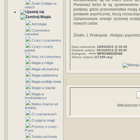
konstelowane są na równi przez tez
Znaki Zodiaku w
Ponieważ treści te są spokrewnione t
mitach
postawy, gdzie przeciwieństwa mogą si
postawie psychicznej, leczą rozszczep
Magia
Zahamowanie energii życiowej zostaj
nowych celów.
Astrologia
Czarownice
Litewskie
Źródło: J. Prokopiuk -
Religia i psychol
Czary i czarownice
Czary i czarty
Data utworzenia:
18/05/2012 @ 02:30
polskie
Ostatnie zmiany:
28/10/2013 @ 05:20
Kategoria :
==>> WPROWADZENIE
Kary za czarymary
Strona czytana
117199 razy
Magia a religia
Magia afrykańska
Magia babilońska
Magia podbija świat
Magia w islamie
Magia w
średniowieczu
Matka Joanna od
Nikt jeszcze 
Aniołów
O czarownicach
O pojęciu magii
Procesy o czary -
Prusy
Sztuka wróżenia