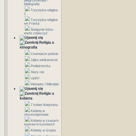
pielgrzymkowa -
bibliografia
Turystyka religijna
1
Turystyka religijna
we Francji
Świątynie które
warto zobaczyć
Religia a
etnografia
Cmentarze polskie
Jajka wielkanocne
Podłaźniczka
Stary rok
Upiór!
Wampiry i Wilkołaki
Religie a
kobieta
7 kobiet Watykanu
Kobieta w
chrzescijaństwie
Kobieta w czasach
wypraw krzyżowych
Kobiety w Izraelu