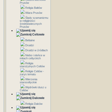
Prusów
Religia Bałtów
Wiara Prusów
Ślady szamanizmu
w religijności
średniowiecznych
Prusów
Celtowie
Beltaine
Druidzi
Druidzi w źródłach
Niebo i słońce w
mitach celtyckich
Religia
starożytnych Celtów
Religie Celtów -
zarys tematu
Wierzenia
staroceltyckie
Wędrówki dusz u
Celtów
Dakowie
Religia Daków