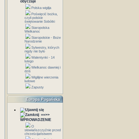
obyczaje
Polska wigilja
Poświęcić bożka,
czyli polskie
świętowanie Sobótki
Staropolska
Wielkanoc
Staropolskie - Boże
Narodzenie
Sylwestry, których
nigdy nie było
Walentynki - 14
lutego
Wielkanoc dawniej i
dziś
Wigilijne wierzenia
ludowe
Zapusty
Europa Pogańska
==>>
WPROWADZENIE
O
słowiańszczyźnie przed
chrześcijaństwem