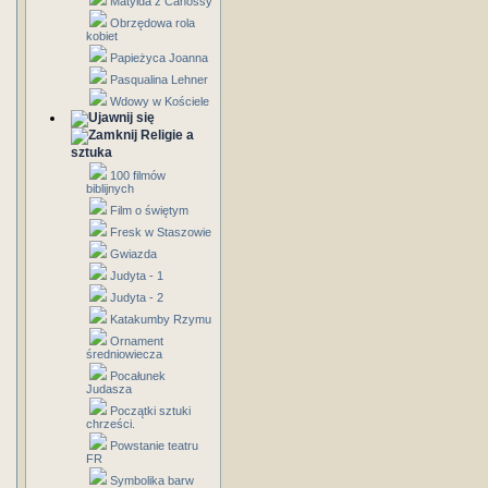
Matylda z Canossy
Obrzędowa rola
kobiet
Papieżyca Joanna
Pasqualina Lehner
Wdowy w Kościele
Religie a
sztuka
100 filmów
biblijnych
Film o świętym
Fresk w Staszowie
Gwiazda
Judyta - 1
Judyta - 2
Katakumby Rzymu
Ornament
średniowiecza
Pocałunek
Judasza
Początki sztuki
chrześci.
Powstanie teatru
FR
Symbolika barw