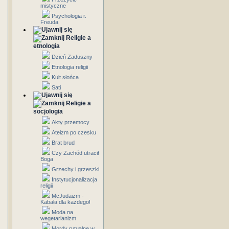
mistyczne
Psychologia r.
Freuda
Religie a
etnologia
Dzień Zaduszny
Etnologia religii
Kult słońca
Sati
Religie a
socjologia
Akty przemocy
Ateizm po czesku
Brat brud
Czy Zachód utracił
Boga
Grzechy i grzeszki
Instytucjonalizacja
religii
McJudaizm -
Kabała dla każdego!
Moda na
wegetarianizm
Mordy rytualne w