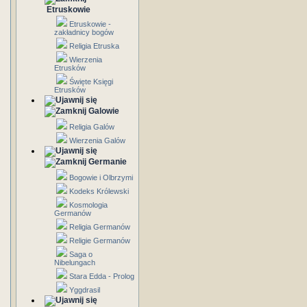
Etruskowie
Etruskowie -
zakładnicy bogów
Religia Etruska
Wierzenia
Etrusków
Święte Księgi
Etrusków
Galowie
Religia Galów
Wierzenia Galów
Germanie
Bogowie i Olbrzymi
Kodeks Królewski
Kosmologia
Germanów
Religia Germanów
Religie Germanów
Saga o
Nibelungach
Stara Edda - Prolog
Yggdrasil