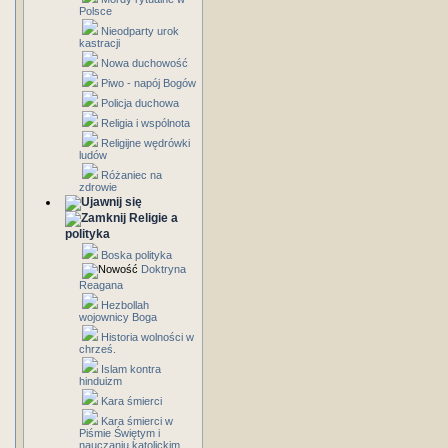
Polsce
Nieodparty urok
kastracji
Nowa duchowość
Piwo - napój Bogów
Policja duchowa
Religia i wspólnota
Religijne wędrówki
ludów
Różaniec na
zdrowie
Religie a
polityka
Boska polityka
Doktryna
Reagana
Hezbollah
wojownicy Boga
Historia wolności w
chrześ.
Islam kontra
hinduizm
Kara śmierci
Kara śmierci w
Piśmie Świętym i
nauczaniu katolickim