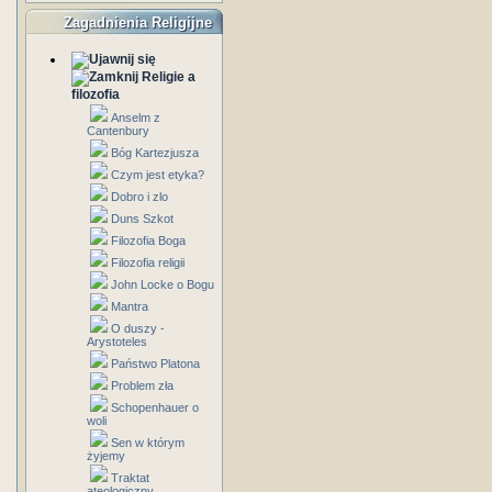
Zagadnienia Religijne
Religie a
filozofia
Anselm z
Cantenbury
Bóg Kartezjusza
Czym jest etyka?
Dobro i zlo
Duns Szkot
Filozofia Boga
Filozofia religii
John Locke o Bogu
Mantra
O duszy -
Arystoteles
Państwo Platona
Problem zła
Schopenhauer o
woli
Sen w którym
żyjemy
Traktat
ateologiczny