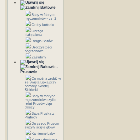
Bałtowie
Baby w fabryce
męczenników - cz. 2
Groby końskie
Obrzęd
ciałopalenia
Religia Bałtów
Uroczystości
pogrzebowe
Zaślubiny
Bałtowie -
Prusowie
Co można zrobić w
ze Świętą Lipką przy
pomocy Świętej
Siekierki
Baby w fabryce
męczenników czyli o
religii Prusów ciąg
dalszy
Baba Pruska z
Prątnicy
Do czego Prusom
służyły ścięte głowy
Kamienne baby
Kultura duchowa