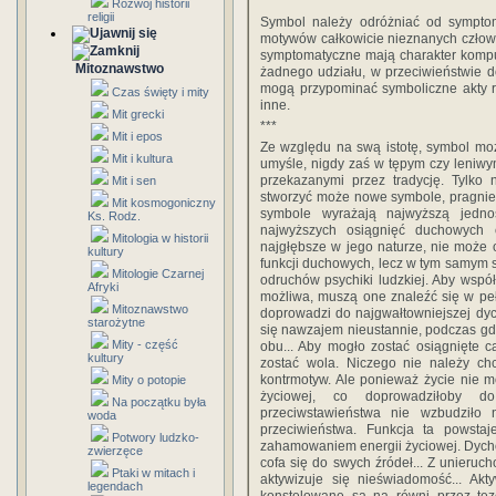
***
Rozwój historii
religii
Symbol należy odróżniać od sympto
motywów całkowicie nieznanych człowi
symptomatyczne mają charakter kompu
Mitoznawstwo
żadnego udziału, w przeciwieństwie 
mogą przypominać symboliczne akty rel
Czas święty i mity
inne.
Mit grecki
***
Mit i epos
Ze względu na swą istotę, symbol moż
Mit i kultura
umyśle, nigdy zaś w tępym czy leniwym
przekazanymi przez tradycję. Tylko 
Mit i sen
stworzyć może nowe symbole, pragnien
Mit kosmogoniczny
symbole wyrażają najwyższą jedno
Ks. Rodz.
najwyższych osiągnięć duchowych 
Mitologia w historii
najgłębsze w jego naturze, nie może 
kultury
funkcji duchowych, lecz w tym samym s
Mitologie Czarnej
odruchów psychiki ludzkiej. Aby wspó
Afryki
możliwa, muszą one znaleźć się w peł
Mitoznawstwo
doprowadzi do najgwałtowniejszej dych
starożytne
się nawzajem nieustannie, podczas gdy
Mity - część
obu... Aby mogło zostać osiągnięte c
kultury
zostać wola. Niczego nie należy c
kontrmotyw. Ale ponieważ życie nie 
Mity o potopie
życiowej, co doprowadziłoby d
Na początku była
przeciwstawieństwa nie wzbudziło 
woda
przeciwieństwa. Funkcja ta powstaj
Potwory ludzko-
zahamowaniem energii życiowej. Dychot
zwierzęce
cofa się do swych źródeł... Z unieru
Ptaki w mitach i
aktywizuje się nieświadomość... Akt
legendach