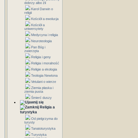
dobrzy albo źli
Karol Darwin o
religii
Kościół a ewolucja
Kościół a
uniwersytety
Medycyna i religia
Neuroteologia
Pan Bóg i
zwierzęta
Religia i geny
Religia i moralność
Religie a ekologia
Teologia Newtona
Vetulani o wierze
Ziemia płaska i
ziemia pusta
Śmierć duszy
Religia a
turystyka
Od pielgrzyma do
turysty
Tanatoturystyka
Turystyka