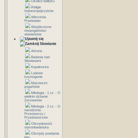
Okolice Bałtyku
Religie
Indoeuropejczyków
Wierzenia
Prasłowian
Współczesne
neopogaństwo
słowiańskie
Słowianie
Arkona
Badania nad
Słowianami
Kupalnocka
Ludowe
kosmogonie
Mazowsze
pogańskie
Mitologia - 1 cz. - O
wielkim dzbanie
Zerywanów
Mitologia - 2 cz. - O
narodzeniu
Przestworzy i
Przedstworzów
Obrzędowość
starosłowiańska
Obrzędy powitania
lata