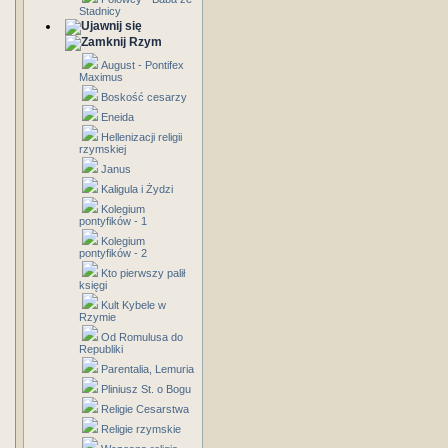
Stadnicy
Rzym
August - Pontifex
Maximus
Boskość cesarzy
Eneida
Hellenizacji religii
rzymskiej
Janus
Kaligula i Żydzi
Kolegium
pontyfików - 1
Kolegium
pontyfików - 2
Kto pierwszy palił
księgi
Kult Kybele w
Rzymie
Od Romulusa do
Republiki
Parentalia, Lemuria
Pliniusz St. o Bogu
Religie Cesarstwa
Religie rzymskie