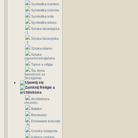
Symbolika kamieni
Symbolika kolorów
Symbolika koła
Symbolika lotosu
Sztuka bizantyjska
- 1
Sztuka bizanyjska
- 2
Sztuka islamu
Sztuka
starochrześcijańska
Tańce a religia
Św. Anna
Samotrzeć ze
Strzegomia
Religie a
architektura
Architektura
chrześci.
Babilon
Borobudur
Drewniane kościoły
- PL
Grecka świątynia
Kaliska cerkiew