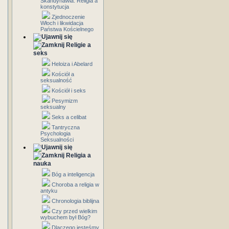
Skandynawia: Religia a
konstytucja
Zjednoczenie
Włoch i likwidacja
Państwa Kościelnego
Religie a
seks
Heloiza i Abelard
Kościół a
seksualność
Kościół i seks
Pesymizm
seksualny
Seks a celibat
Tantryczna
Psychologia
Seksualności
Religia a
nauka
Bóg a inteligencja
Choroba a religia w
antyku
Chronologia biblijna
Czy przed wielkim
wybuchem był Bóg?
Dlaczego jesteśmy