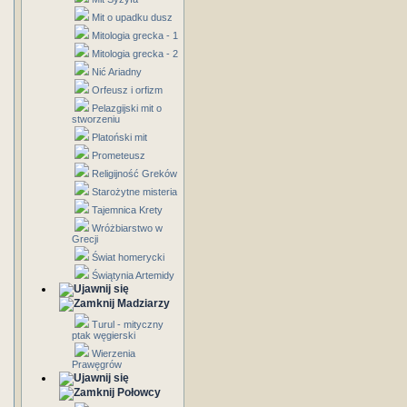
Mit o upadku dusz
Mitologia grecka - 1
Mitologia grecka - 2
Nić Ariadny
Orfeusz i orfizm
Pelazgijski mit o
stworzeniu
Platoński mit
Prometeusz
Religijność Greków
Starożytne misteria
Tajemnica Krety
Wróżbiarstwo w
Grecji
Świat homerycki
Świątynia Artemidy
Madziarzy
Turul - mityczny
ptak węgierski
Wierzenia
Prawęgrów
Połowcy