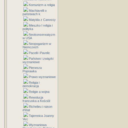
Komunizm a religia
Machiavelli o
państwach k
Matylda z Canossy
Mieszko I religia i
polityka
Neokonserwatyzm
w USA
Neopoganizm w
Niemczech
Pacelli i Pavelic
Państwo i związki
wyznaniowe
Pierwsza
Poprawka
Prawo wyznaniowe
Religia i
demokracja
Religie a wojna
Rewolucja
francuska a Kościół
Richelieu i raison
d'état
Tajemnica Joanny
'Arc
Wyznaniowa