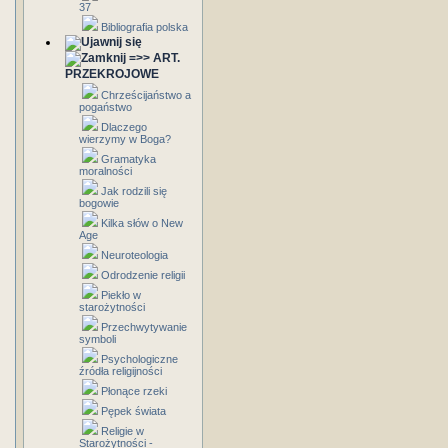
37
Bibliografia polska
=>> ART.
PRZEKROJOWE
Chrześcijaństwo a
pogaństwo
Dlaczego
wierzymy w Boga?
Gramatyka
moralności
Jak rodzili się
bogowie
Kilka słów o New
Age
Neuroteologia
Odrodzenie religii
Piekło w
starożytności
Przechwytywanie
symboli
Psychologiczne
źródła religijności
Płonące rzeki
Pępek świata
Religie w
Starożytności -