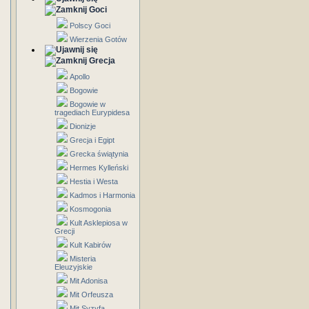
Goci
Polscy Goci
Wierzenia Gotów
Grecja
Apollo
Bogowie
Bogowie w
tragediach Eurypidesa
Dionizje
Grecja i Egipt
Grecka świątynia
Hermes Kylleński
Hestia i Westa
Kadmos i Harmonia
Kosmogonia
Kult Asklepiosa w
Grecji
Kult Kabirów
Misteria
Eleuzyjskie
Mit Adonisa
Mit Orfeusza
Mit Syzyfa