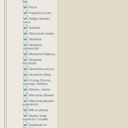
lata
Perun
Pogański Łysiec
Religie Słowian -
zarys
Sobótka
Stworzenie świata
Słowianie
Słowianie -
ciekawostki
Słowianie Połabscy
Słowianie
Wschodni
Słowiańska dusza
Ukraiński Olimp
W kraju Peruna,
Swaroga i Welesa
Wieniec, wianki
Wierzenia Słowian
Wierzenia plemion
prapolskich
Wilcze plemię
Wodny świat
topielców i rusałek
Światowid ze