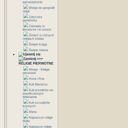
wprowadzenie
Wstęp do geografii
religii
Zatyczka
panieńska
Zaświaty w
literaturze i w sztuce
Śmierć w różnych
religiach świata
Święte księgi
Święte miasta
=>>
RELIGIE PIERWOTNE
Wstęp - Religie
pierwotne
Huna i Roa
Kult Macierzy
Kult przodków we
współczesnym
Wietnamie
Kult szczątków
kostnych
Mana
Najstarsze religie
Malty
Najstasze religie