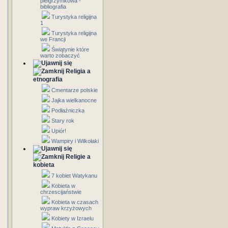
pielgrzymkowa -
bibliografia
Turystyka religijna
1
Turystyka religijna
we Francji
Świątynie które
warto zobaczyć
Religia a
etnografia
Cmentarze polskie
Jajka wielkanocne
Podłaźniczka
Stary rok
Upiór!
Wampiry i Wilkołaki
Religie a
kobieta
7 kobiet Watykanu
Kobieta w
chrzescijaństwie
Kobieta w czasach
wypraw krzyżowych
Kobiety w Izraelu