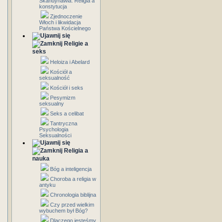
Skandynawia: Religia a
konstytucja
Zjednoczenie
Włoch i likwidacja
Państwa Kościelnego
Religie a
seks
Heloiza i Abelard
Kościół a
seksualność
Kościół i seks
Pesymizm
seksualny
Seks a celibat
Tantryczna
Psychologia
Seksualności
Religia a
nauka
Bóg a inteligencja
Choroba a religia w
antyku
Chronologia biblijna
Czy przed wielkim
wybuchem był Bóg?
Dlaczego jesteśmy