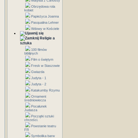
Matylda z Canossy
Obrzędowa rola
kobiet
Papieżyca Joanna
Pasqualina Lehner
Wdowy w Kościele
Religie a
sztuka
100 filmów
biblijnych
Film o świętym
Fresk w Staszowie
Gwiazda
Judyta - 1
Judyta - 2
Katakumby Rzymu
Ornament
średniowiecza
Pocałunek
Judasza
Początki sztuki
chrześci.
Powstanie teatru
FR
Symbolika barw