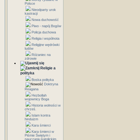
Polsce
Nieodparty urok
kastracji
Nowa duchowość
Piwo - napój Bogów
Policja duchowa
Religia i wspólnota
Religijne wędrówki
ludów
Różaniec na
zdrowie
Religie a
polityka
Boska polityka
Doktryna
Reagana
Hezbollah
wojownicy Boga
Historia wolności w
chrześ.
Islam kontra
hinduizm
Kara śmierci
Kara śmierci w
Piśmie Świętym i
nauczaniu katolickim