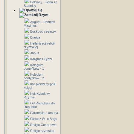
Połowcy - Baba ze
Stadnicy
Rzym
August - Pontifex
Maximus
Boskość cesarzy
Eneida
Hellenizacji religii
rzymskiej
Janus
Kaligula i Żydzi
Kolegium
pontyfików - 1
Kolegium
pontyfików - 2
Kto pierwszy palił
księgi
Kult Kybele w
Rzymie
Od Romulusa do
Republiki
Parentalia, Lemuria
Pliniusz St. o Bogu
Religie Cesarstwa
Religie rzymskie