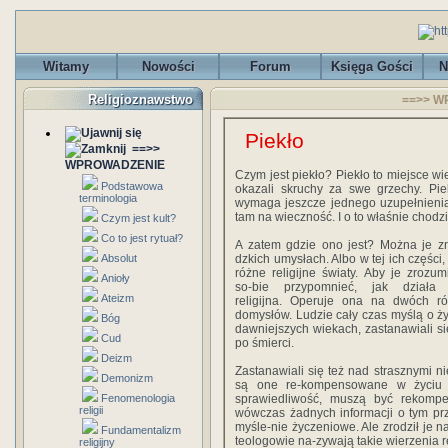
Witamy
Nowości
Forum
Księga Gości
N
Religioznawstwo
==>> W
Piekło
==>>
WPROWADZENIE
Czym jest piekło? Piekło to miejsce wie
Podstawowa
okazali skruchy za swe grzechy. Piek
terminologia
wymaga jeszcze jednego uzupełnienia. 
tam na wieczność. I o to właśnie chodzi
Czym jest kult?
Co to jest rytuał?
A zatem gdzie ono jest? Można je zn
Absolut
dzkich umysłach. Albo w tej ich części,
różne religijne światy. Aby je zrozu
Anioły
so-bie przypomnieć, jak działa 
Ateizm
religijna. Operuje ona na dwóch r
domysłów. Ludzie cały czas myślą o ży
Bóg
dawniejszych wiekach, zastanawiali się,
Cud
po śmierci.
Deizm
Zastanawiali się też nad strasznymi n
Demonizm
są one re-kompensowane w życiu d
Fenomenologia
sprawiedliwość, muszą być rekompe
religii
wówczas żadnych informacji o tym prz
myśle-nie życzeniowe. Ale zrodził je n
Fundamentalizm
teologowie na-zywają takie wierzenia re
religijny