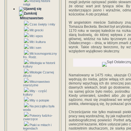
Rozwój historii
mogli jedynie opisywać piekło słowami,
religii
że obraz wart jest tysiąca słów. B
wystarczająco jasno i wyraźnie, odm
kościołów. A oto przykład.
Mitoznawstwo
W angielskim mieście Salisbury zna
Czas święty i mity
Tomasza Becketa. Becket był arcybisk
Mit grecki
1170 roku w swojej katedrze na rozkaz
starą budowlą, do której wpływa z z
Mit i epos
głównej, widzisz na łuku tęczowym z
Mit i kultura
Ostatecznego – dnia, w którym zmarli
wyrok. Takie obrazy tworzono, by w
Mit i sen
względem wyjątkowo skuteczny.
Mit kosmogoniczny
Ks. Rodz.
Mitologia w historii
kultury
Mitologie Czarnej
Namalowany w 1475 roku, ukazuje Chr
Afryki
wędrują do nieba, gdzie witają ich ani
Mitoznawstwo
demony wpychają ich do smoczej paszc
starożytne
dawnych wiekach, brali go dosłownie.
Mity - część
na samej górze było niebo, pośrodku 
kultury
Kiedy umierałeś, szedłeś albo „do gór
sądzono, musi się znajdować we wnęt
Mity o potopie
piekła, otwierającą się, by pokazać grz
Na początku była
woda
Chrześcijanie nie tylko malowali piek
Potwory ludzko-
pracy swą wyobraźnię, by jak najbardzi
zwierzęce
autobiograficznej powieści Portret ar
uwiecznił kazanie, które usłyszał jako
Ptaki w mitach i
nastoletnim słuchaczom, że siarka pie
legendach