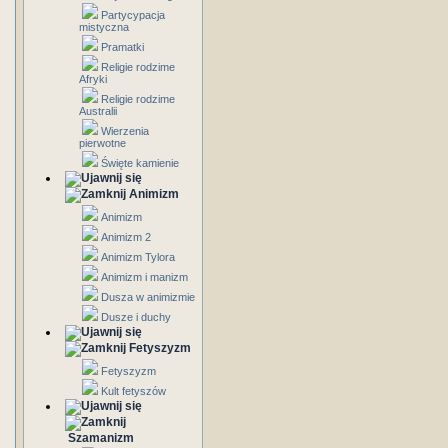
Partycypacja
mistyczna
Pramatki
Religie rodzime
Afryki
Religie rodzime
Australii
Wierzenia
pierwotne
Święte kamienie
Animizm
Animizm
Animizm 2
Animizm Tylora
Animizm i manizm
Dusza w animizmie
Dusze i duchy
Fetyszyzm
Fetyszyzm
Kult fetyszów
Szamanizm