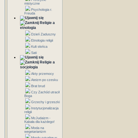
mistyczne
Psychologia r.
Freuda
Religie a
etnologia
Dzień Zaduszny
Etnologia religii
Kult słońca
Sati
Religie a
socjologia
Akty przemocy
Ateizm po czesku
Brat brud
Czy Zachód utracił
Boga
Grzechy i grzeszki
Instytucjonalizacja
religii
McJudaizm -
Kabała dla każdego!
Moda na
wegetarianizm
Mordy rytualne w