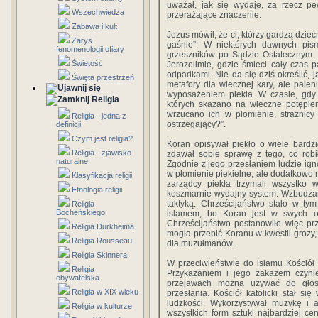
uważał, jak się wydaje, za rzecz pe
Wszechwiedza
przerażające znaczenie.
Zabawa i kult
Jezus mówił, że ci, którzy gardzą dzieć
Zarys
gaśnie”. W niektórych dawnych pis
fenomenologii ofiary
grzeszników po Sądzie Ostatecznym. W
Świetość
Jerozolimie, gdzie śmieci cały czas p
odpadkami. Nie da się dziś określić, j
Święta przestrzeń
metafory dla wiecznej kary, ale palen
wyposażeniem piekła. W czasie, gdy zo
Religia
których skazano na wieczne potępieni
wrzucano ich w płomienie, strażnicy
Religia - jedna z
ostrzegający?”.
definicji
Czym jest religia?
Koran opisywał piekło o wiele bardzi
Religia - zjawisko
zdawał sobie sprawę z tego, co robił
naturalne
Zgodnie z jego przesłaniem ludzie igno
w płomienie piekielne, ale dodatkowo n
Klasyfikacja religii
zarządcy piekła trzymali wszystko w
Etnologia religii
koszmarnie wydajny system. Wzbudzani
taktyką. Chrześcijaństwo stało w ty
Religia
Bocheńskiego
islamem, bo Koran jest w swych op
Chrześcijaństwo postanowiło więc pr
Religia Durkheima
mogła przebić Koranu w kwestii grozy,
Religia Rousseau
dla muzułmanów.
Religia Skinnera
W przeciwieństwie do islamu Kościół 
Religia
Przykazaniem i jego zakazem czynie
obywatelska
przejawach można używać do głosz
Religia w XIX wieku
przesłania. Kościół katolicki stał si
ludzkości. Wykorzystywał muzykę i a
Religia w kulturze
wszystkich form sztuki najbardziej c