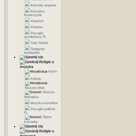
Kościoły słupowe
Kościół w
Kosieczynie
Paestum
Panteon
Początki
architektury PL
Tadż Mahal
Świątynie
buddyjskie
Religie a
muzyka
Hymn
Kolęda
Muzyka Wed
Muzyka
hebrajska
Muzyka kościelna
Początki polifonii
PL
Śpiew
kościelny
Religie a