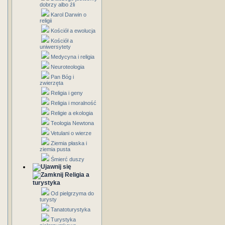
dobrzy albo źli
Karol Darwin o
religii
Kościół a ewolucja
Kościół a
uniwersytety
Medycyna i religia
Neuroteologia
Pan Bóg i
zwierzęta
Religia i geny
Religia i moralność
Religie a ekologia
Teologia Newtona
Vetulani o wierze
Ziemia płaska i
ziemia pusta
Śmierć duszy
Religia a
turystyka
Od pielgrzyma do
turysty
Tanatoturystyka
Turystyka