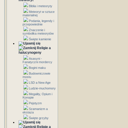
meteoryt
Biblia i meteoryty
Meteoryt w sztuce
materialnej
Podania, legendy i
przepowiednie
Znaczenie i
symbolika meteorytów
Święte kamienie
Religie a
halucynogeny
Asasyni -
Fanatyczni mordercy
Bogini maku
Budowniczowie
mostu
LSD a New Age
Ludzie-muchomory
Megality, Opium i
Konopie
Pejotyzm
Szamanizm a
ekstaza
Święte grzyby
Religie a