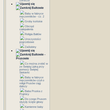
Zbrucza
Bałtowie
Baby w fabryce
męczenników - cz. 2
Groby końskie
Obrzęd
ciałopalenia
Religia Bałtów
Uroczystości
pogrzebowe
Zaślubiny
Bałtowie -
Prusowie
Co można zrobić w
ze Świętą Lipką przy
pomocy Świętej
Siekierki
Baby w fabryce
męczenników czyli o
religii Prusów ciąg
dalszy
Baba Pruska z
Prątnicy
Do czego Prusom
służyły ścięte głowy
Kamienne baby