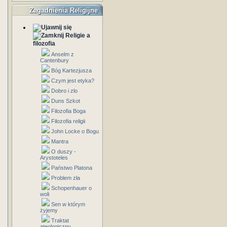
Zagadnienia Religijne
Religie a
filozofia
Anselm z
Cantenbury
Bóg Kartezjusza
Czym jest etyka?
Dobro i zlo
Duns Szkot
Filozofia Boga
Filozofia religii
John Locke o Bogu
Mantra
O duszy -
Arystoteles
Państwo Platona
Problem zła
Schopenhauer o
woli
Sen w którym
żyjemy
Traktat
ateologiczny