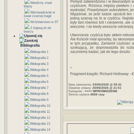
Pomysł zatwierdzono i w dwunastym wi
Wiedźmy znad
czyśćcem. Różnica między piekłem i 
Warty
wydostać. Prawdziwym autorytetem, jeś
Wprowadzenie w
Wyjaśniał, że jeśli ludzie opuścili ten
świat czarnej magii
jedną szansę na to w czyśćcu. Najistot
Wróżbiarstwo w ST
były tam również ból i cierpienie, ale c
wiecznie. I że kiedy wreszcie odcierpi
Z klątwą im do
twarzy
Utworzenie czyśćca było aktem miłosier
Ale Kościół miał sposoby, by skorumpo
w tym przypadku. Zamienił czyściec 
Bibliografia
szokującą, że doprowadziła do rozł
zaczniemy badać, jak do tego doszło.
Bibliografia 1
Bibliografia 2
Bibliografia 3
*
Bibliografia 4
Fragment książki: Richard Holloway -
K
Bibliografia 5
Bibliografia 6
Data utworzenia:
03/06/2026 @ 05:41
Bibliografia 7
Ostatnie zmiany:
20/06/2026 @ 21:51
Kategoria :
==>> WPROWADZENIE
Bibliografia 8
Strona czytana
4666 razy
Bibliografia 9
Bibliografia 10
Bibliografia 11
Bibliografia 12
Bibliografia 13
Bibliografia 14