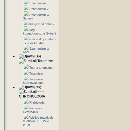
Szamanizm
Szamanizm 2
Szamanizm w
Syberii
Kim jest szaman?
Mity
kosmogoniczne Syberii
Religie Azji i Syberii
- zarys tematu
Szamanizm w
Korei
Totemizm
Teoria totemizmu
Totemizm
Totemizm
Malinowskiego
=>>
CHRONOLOGIA
Prehistoria
Pierwsze
cywilizacje
Wielkie rewolucje
duchowe VII - IV w.
p.n.e