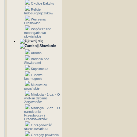
Okolice Bałtyku
Religie
Indoeuropejczyków
Wierzenia
Prasłowian
Współczesne
neopogaństwo
słowiańskie
Słowianie
Arkona
Badania nad
Słowianami
Kupalnocka
Ludowe
kosmogonie
Mazowsze
pogańskie
Mitologia - 1 cz. - O
wielkim dzbanie
Zerywanów
Mitologia - 2 cz. - O
narodzeniu
Przestworzy i
Przedstworzów
Obrzędowość
starosłowiańska
Obrzędy powitania