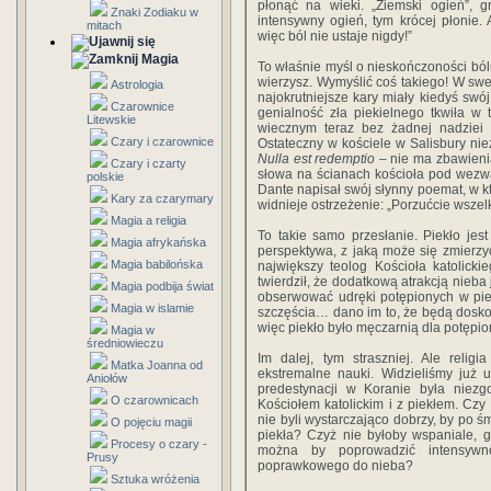
płonąć na wieki. „Ziemski ogień”, g
Znaki Zodiaku w
intensywny ogień, tym krócej płonie. 
mitach
więc ból nie ustaje nigdy!”
Magia
To właśnie myśl o nieskończoności bólu
wierzysz. Wymyślić coś takiego! W swej
Astrologia
najokrutniejsze kary miały kiedyś swó
Czarownice
genialność zła piekielnego tkwiła w
Litewskie
wiecznym teraz bez żadnej nadziei
Czary i czarownice
Ostateczny w kościele w Salisbury nie
Nulla est redemptio
– nie ma zbawienia
Czary i czarty
słowa na ścianach kościoła pod wezw
polskie
Dante napisał swój słynny poemat, w k
Kary za czarymary
widnieje ostrzeżenie: „Porzućcie wszelk
Magia a religia
To takie samo przesłanie. Piekło jes
Magia afrykańska
perspektywa, z jaką może się zmierzy
Magia babilońska
największy teolog Kościoła katolick
twierdził, że dodatkową atrakcją nieb
Magia podbija świat
obserwować udręki potępionych w piek
Magia w islamie
szczęścia… dano im to, że będą dosk
więc piekło było męczarnią dla potępio
Magia w
średniowieczu
Im dalej, tym straszniej. Ale relig
Matka Joanna od
ekstremalne nauki. Widzieliśmy już 
Aniołów
predestynacji w Koranie była niezg
O czarownicach
Kościołem katolickim i z piekłem. Czy 
nie byli wystarczająco dobrzy, by po śmi
O pojęciu magii
piekła? Czyż nie byłoby wspaniale, g
Procesy o czary -
można by poprowadzić intensywn
Prusy
poprawkowego do nieba?
Sztuka wróżenia