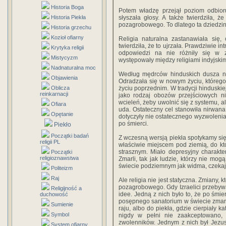
Historia Boga
Potem władzę przejął poziom odbioru
Historia Piekła
słyszała głosy. A także twierdziła, 
pozagrobowego. To dlatego ta dziedzina
Historia grzechu
Kozioł ofiarny
Religia naturalna zastanawiała się,
twierdziła, że to ujrzała. Prawdziwie in
Krytyka religii
odpowiedzi na nie różniły się w z
Mistycyzm
występowały między religiami indyjski
Nadnaturalna moc
Według mędrców hinduskich dusza nie
Objawienia
Odradzała się w nowym życiu, którego
Oblicza
życiu poprzednim. W tradycji hinduskiej
reinkarnacji
jako rodzaj obozów przejściowych ni
wcieleń, żeby uwolnić się z systemu, a
Ofiara
uda. Ostateczny cel stanowiła nirwana.
Opętanie
dotyczyły nie ostatecznego wyzwolenia 
po śmierci.
Piekło
Początki badań
Z wczesną wersją piekła spotykamy si
religii PL
właściwie miejscem pod ziemią, do k
strasznym. Miało depresyjny charakter
Początki
religioznawstwa
Zmarli, tak jak ludzie, którzy nie mog
świecie podziemnym jak widma, czekają
Politeizm
Raj
Ale religia nie jest statyczna. Zmiany, 
pozagrobowego. Gdy Izraelici przebywa
Religijność a
idee. Jedną z nich było to, że po śmi
duchowość
posępnego sanatorium w świecie zmarły
Sumienie
raju, albo do piekła, gdzie cierpiały 
Symbol
nigdy w pełni nie zaakceptowano,
zwolenników. Jednym z nich był Jezus.
System ofiarny