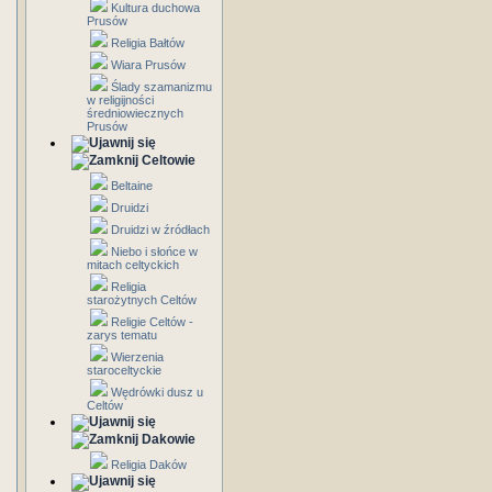
Kultura duchowa
Prusów
Religia Bałtów
Wiara Prusów
Ślady szamanizmu
w religijności
średniowiecznych
Prusów
Celtowie
Beltaine
Druidzi
Druidzi w źródłach
Niebo i słońce w
mitach celtyckich
Religia
starożytnych Celtów
Religie Celtów -
zarys tematu
Wierzenia
staroceltyckie
Wędrówki dusz u
Celtów
Dakowie
Religia Daków