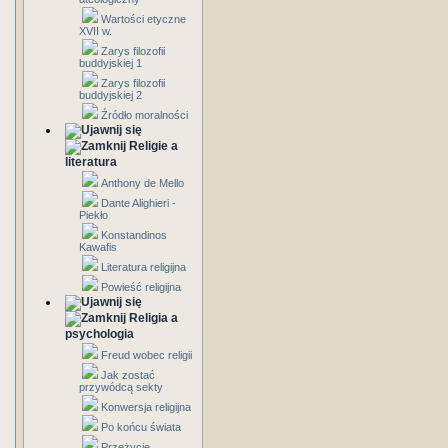
Wartości etyczne
XVII w.
Zarys filozofii
buddyjskiej 1
Zarys filozofii
buddyjskiej 2
Źródło moralności
Religie a
literatura
Anthony de Mello
Dante Alighieri -
Piekło
Konstandinos
Kawafis
Literatura religijna
Powieść religijna
Religia a
psychologia
Freud wobec religii
Jak zostać
przywódcą sekty
Konwersja religijna
Po końcu świata
Przeżycie