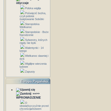
obyczaje
Polska wigilja
Poświęcić bożka,
czyli polskie
świętowanie Sobótki
Staropolska
Wielkanoc
Staropolskie - Boże
Narodzenie
Sylwestry, których
nigdy nie było
Walentynki - 14
lutego
Wielkanoc dawniej i
dziś
Wigilijne wierzenia
ludowe
Zapusty
Europa Pogańska
==>>
WPROWADZENIE
O
słowiańszczyźnie przed
chrześcijaństwem