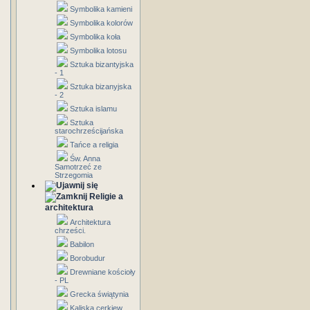
Symbolika kamieni
Symbolika kolorów
Symbolika koła
Symbolika lotosu
Sztuka bizantyjska
- 1
Sztuka bizanyjska
- 2
Sztuka islamu
Sztuka
starochrześcijańska
Tańce a religia
Św. Anna
Samotrzeć ze
Strzegomia
Religie a
architektura
Architektura
chrześci.
Babilon
Borobudur
Drewniane kościoły
- PL
Grecka świątynia
Kaliska cerkiew