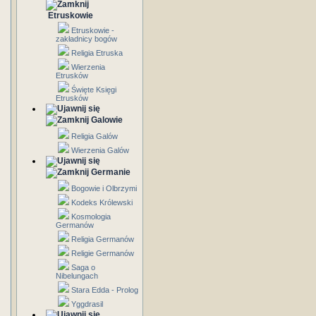
Etruskowie
Etruskowie -
zakładnicy bogów
Religia Etruska
Wierzenia
Etrusków
Święte Księgi
Etrusków
Galowie
Religia Galów
Wierzenia Galów
Germanie
Bogowie i Olbrzymi
Kodeks Królewski
Kosmologia
Germanów
Religia Germanów
Religie Germanów
Saga o
Nibelungach
Stara Edda - Prolog
Yggdrasil