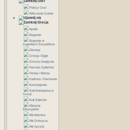
Goci
Polscy Goci
Wierzenia Gotów
Grecja
Apollo
Bogowie
Bogowie w
tragediach Eurypidesa
Dionizje
Grecja i Egipt
Grecka świątynia
Hermes Kylleński
Hestia i Westa
Kadmos i Harmonia
Kosmogonia
Kult Asklepiosa w
Grecji
Kult Kabirów
Misteria
Eleuzyjskie
Mit Adonisa
Mit Orfeusza
Mit Syzyfa