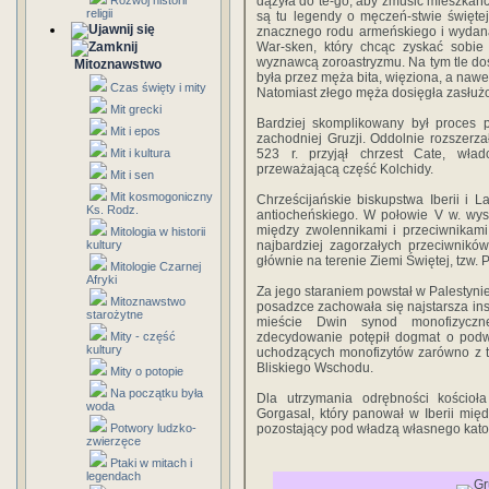
Rozwój historii
dążyła do te-go, aby zmusić mieszkańc
religii
są tu legendy o męczeń-stwie święte
znacznego rodu armeńskiego i wydana
War-sken, który chcąc zyskać sobie ł
wyznawcą zoroastryzmu. Na tym tle do
Mitoznawstwo
była przez męża bita, więziona, a nawet
Czas święty i mity
Natomiast złego męża dosięgła zasłużon
Mit grecki
Bardziej skomplikowany był proces p
Mit i epos
zachodniej Gruzji. Oddolnie rozszerza
Mit i kultura
523 r. przyjął chrzest Cate, wła
przeważającą część Kolchidy.
Mit i sen
Mit kosmogoniczny
Chrześcijańskie biskupstwa Iberii i 
Ks. Rodz.
antiocheńskiego. W połowie V w. wyst
między zwolennikami i przeciwnikam
Mitologia w historii
kultury
najbardziej zagorzałych przeciwników
głównie na terenie Ziemi Świętej, tzw. P
Mitologie Czarnej
Afryki
Za jego staraniem powstał w Palestynie 
Mitoznawstwo
posadzce zachowała się najstarsza insk
starożytne
mieście Dwin synod monofizyczne
Mity - część
zdecydowanie potępił dogmat o podwó
kultury
uchodzących monofizytów zarówno z ter
Bliskiego Wschodu.
Mity o potopie
Na początku była
Dla utrzymania odrębności kościoła
woda
Gorgasal, który panował w Iberii międ
Potwory ludzko-
pozostający pod władzą własnego kato
zwierzęce
Ptaki w mitach i
legendach