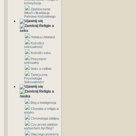
konstytucja
Zjednoczenie
Włoch i likwidacja
Państwa Kościelnego
Religie a
seks
Heloiza i Abelard
Kościół a
seksualność
Kościół i seks
Pesymizm
seksualny
Seks a celibat
Tantryczna
Psychologia
Seksualności
Religia a
nauka
Bóg a inteligencja
Choroba a religia w
antyku
Chronologia biblijna
Czy przed wielkim
wybuchem był Bóg?
Dlaczego jesteśmy