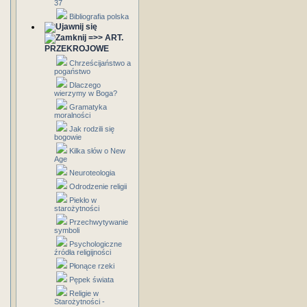
37
Bibliografia polska
=>> ART.
PRZEKROJOWE
Chrześcijaństwo a
pogaństwo
Dlaczego
wierzymy w Boga?
Gramatyka
moralności
Jak rodzili się
bogowie
Kilka słów o New
Age
Neuroteologia
Odrodzenie religii
Piekło w
starożytności
Przechwytywanie
symboli
Psychologiczne
źródła religijności
Płonące rzeki
Pępek świata
Religie w
Starożytności -