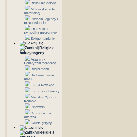
Biblia i meteoryty
Meteoryt w sztuce
materialnej
Podania, legendy i
przepowiednie
Znaczenie i
symbolika meteorytów
Święte kamienie
Religie a
halucynogeny
Asasyni -
Fanatyczni mordercy
Bogini maku
Budowniczowie
mostu
LSD a New Age
Ludzie-muchomory
Megality, Opium i
Konopie
Pejotyzm
Szamanizm a
ekstaza
Święte grzyby
Religie a