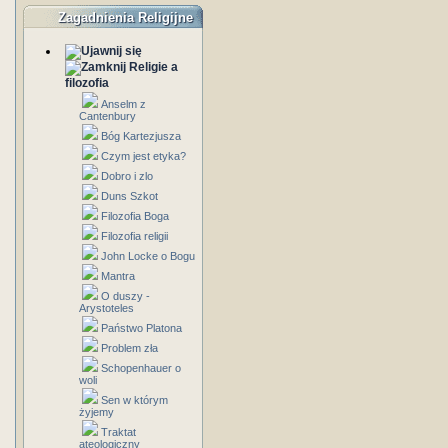
Zagadnienia Religijne
Religie a
filozofia
Anselm z
Cantenbury
Bóg Kartezjusza
Czym jest etyka?
Dobro i zlo
Duns Szkot
Filozofia Boga
Filozofia religii
John Locke o Bogu
Mantra
O duszy -
Arystoteles
Państwo Platona
Problem zła
Schopenhauer o
woli
Sen w którym
żyjemy
Traktat
ateologiczny