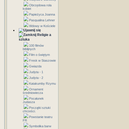
Obrzędowa rola
kobiet
Papieżyca Joanna
Pasqualina Lehner
Wdowy w Kościele
Religie a
sztuka
100 filmów
biblijnych
Film o świętym
Fresk w Staszowie
Gwiazda
Judyta - 1
Judyta - 2
Katakumby Rzymu
Ornament
średniowiecza
Pocałunek
Judasza
Początki sztuki
chrześci.
Powstanie teatru
FR
Symbolika barw