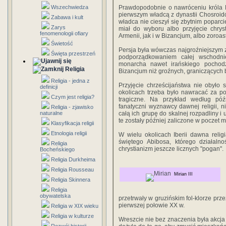
Wszechwiedza
Prawdopodobnie o nawróceniu króla M
pierwszym władcą z dynastii Chosroid
Zabawa i kult
władca nie cieszył się zbytnim poparc
Zarys
miał do wyboru albo przyjęcie chrys
fenomenologii ofiary
Armenii, jak i w Bizancjum, albo zoroas
Świetość
Persja była wówczas najgroźniejszym z s
Święta przestrzeń
podporządkowaniem całej wschodni
monarcha nawet irańskiego pochodz
Religia
Bizancjum niż groźnych, graniczących 
Religia - jedna z
Przyjęcie chrześcijaństwa nie obyło s
definicji
okolicach trzeba było nawracać za p
Czym jest religia?
tragiczne. Na przykład według póź
fanatyczni wyznawcy dawnej religii, ni
Religia - zjawisko
naturalne
całą ich grupę do skalnej rozpadliny 
te zostały później zaliczone w poczet
Klasyfikacja religii
Etnologia religii
W wielu okolicach Iberii dawna reli
świętego Abibosa, którego działaln
Religia
chrystianizm jeszcze licznych "pogan".
Bocheńskiego
Religia Durkheima
Religia Rousseau
Mirian III
Religia Skinnera
Religia
obywatelska
przetrwały w gruzińskim fol-klorze prze
pierwszej połowie XX w.
Religia w XIX wieku
Religia w kulturze
Wreszcie nie bez znaczenia była akcja