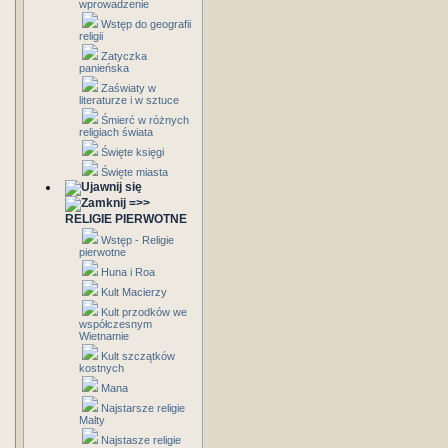
wprowadzenie
Wstęp do geografii
religii
Zatyczka
panieńska
Zaświaty w
literaturze i w sztuce
Śmierć w różnych
religiach świata
Święte księgi
Święte miasta
=>>
RELIGIE PIERWOTNE
Wstęp - Religie
pierwotne
Huna i Roa
Kult Macierzy
Kult przodków we
współczesnym
Wietnamie
Kult szczątków
kostnych
Mana
Najstarsze religie
Malty
Najstasze religie