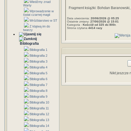
Wiedźmy znad
Warty
Fragment książki: Bohdan Baranowski,
Wprowadzenie w
świat czarnej magii
Data utworzenia:
20/06/2026 @ 05:25
Wróżbiarstwo w ST
Ostatnie zmiany:
27/06/2026 @ 15:01
Kategoria :
Kościół od 325 do 800r.
Z klątwą im do
Strona czytana
4414 razy
twarzy
Bibliografia
Bibliografia 1
Bibliografia 2
Bibliografia 3
Bibliografia 4
Nikt jeszcze 
Bibliografia 5
Bibliografia 6
Bibliografia 7
Bibliografia 8
Bibliografia 9
Bibliografia 10
Bibliografia 11
Bibliografia 12
Bibliografia 13
Bibliografia 14