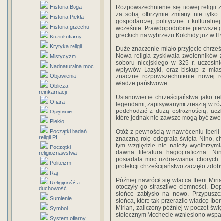
Historia Boga
Rozpowszechnienie się nowej religii z
za sobą olbrzymie zmiany nie tylko 
Historia Piekła
gospodarczej, politycznej i kulturalne
Historia grzechu
wcześnie. Prawdopodobnie pierwsze gm
greckich na wybrzeżu Kolchidy już w II 
Kozioł ofiarny
Krytyka religii
Duże znaczenie miało przyjęcie chrześ
Nowa religia zyskiwała zwolenników z
Mistycyzm
soboru nicejskiego w 325 r. uczestn
Nadnaturalna moc
wpływów Lazyki, oraz biskup z mias
Objawienia
znaczne rozpowszechnienie nowej rel
władze państwowe.
Oblicza
reinkarnacji
Ustanowienie chrześcijaństwa jako reli
Ofiara
legendami, zapisywanymi zresztą w różn
podchodzić z dużą ostrożnością, ac
Opętanie
które jednak nie zawsze mogą być zwe
Piekło
Początki badań
Otóż z pewnością w nawróceniu Iberii 
religii PL
znaczną rolę odegrała święta Nino, ch
tym względzie nie należy wyolbrzymia
Początki
dawna literatura hagiograficzna. N
religioznawstwa
posiadała moc uzdra-wiania chorych. M
Politeizm
protekcji chrześcijaństwo zaczęło zd
Raj
Później nawrócił się władca Iberii Mir
Religijność a
otoczyły go straszliwe ciemności. D
duchowość
słońce zabłysło na nowo. Przypusz
Sumienie
słońca, które tak przeraziło władcę Ib
Mirian, zaliczony później w poczet świ
Symbol
stołecznym Mcchecie wzniesiono wspan
System ofiarny