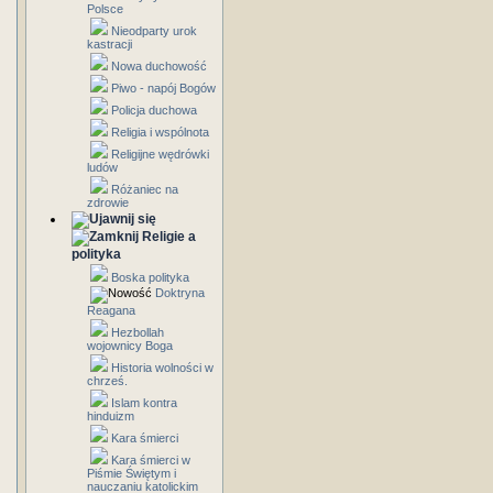
Polsce
Nieodparty urok
kastracji
Nowa duchowość
Piwo - napój Bogów
Policja duchowa
Religia i wspólnota
Religijne wędrówki
ludów
Różaniec na
zdrowie
Religie a
polityka
Boska polityka
Doktryna
Reagana
Hezbollah
wojownicy Boga
Historia wolności w
chrześ.
Islam kontra
hinduizm
Kara śmierci
Kara śmierci w
Piśmie Świętym i
nauczaniu katolickim