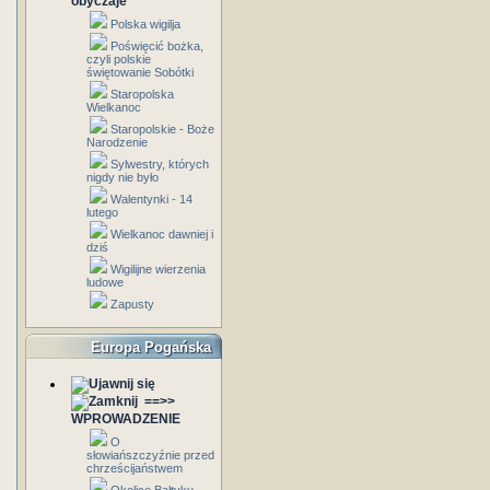
obyczaje
Polska wigilja
Poświęcić bożka,
czyli polskie
świętowanie Sobótki
Staropolska
Wielkanoc
Staropolskie - Boże
Narodzenie
Sylwestry, których
nigdy nie było
Walentynki - 14
lutego
Wielkanoc dawniej i
dziś
Wigilijne wierzenia
ludowe
Zapusty
Europa Pogańska
==>>
WPROWADZENIE
O
słowiańszczyźnie przed
chrześcijaństwem