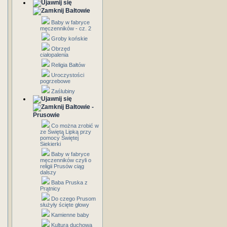
Bałtowie
Baby w fabryce
męczenników - cz. 2
Groby końskie
Obrzęd
ciałopalenia
Religia Bałtów
Uroczystości
pogrzebowe
Zaślubiny
Bałtowie -
Prusowie
Co można zrobić w
ze Świętą Lipką przy
pomocy Świętej
Siekierki
Baby w fabryce
męczenników czyli o
religii Prusów ciąg
dalszy
Baba Pruska z
Prątnicy
Do czego Prusom
służyły ścięte głowy
Kamienne baby
Kultura duchowa