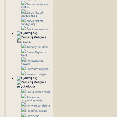
Wartości etyczne
XVII w.
Zarys filozofii
buddyjskiej 1
Zarys filozofii
buddyjskiej 2
Źródło moralności
Religie a
literatura
Anthony de Mello
Dante Alighieri -
Piekło
Konstandinos
Kawafis
Literatura religijna
Powieść religijna
Religia a
psychologia
Freud wobec religii
Jak zostać
przywódcą sekty
Konwersja religijna
Po końcu świata
Przeżycie