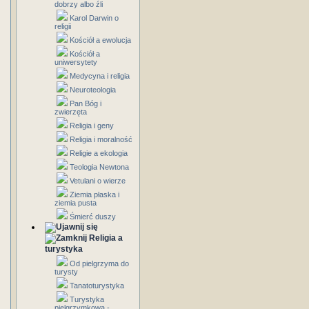
dobrzy albo źli
Karol Darwin o
religii
Kościół a ewolucja
Kościół a
uniwersytety
Medycyna i religia
Neuroteologia
Pan Bóg i
zwierzęta
Religia i geny
Religia i moralność
Religie a ekologia
Teologia Newtona
Vetulani o wierze
Ziemia płaska i
ziemia pusta
Śmierć duszy
Religia a
turystyka
Od pielgrzyma do
turysty
Tanatoturystyka
Turystyka
pielgrzymkowa -