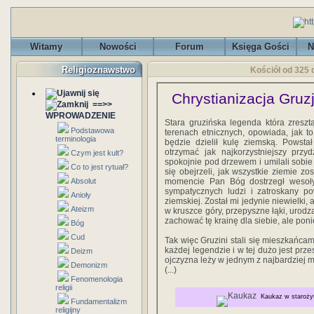
Witamy
Nowości
Forum
Księga Gości
N
Religioznawstwo
Kościół od 325 d
Chrystianizacja Gruzj
==>>
WPROWADZENIE
Stara gruzińska legenda która zreszt
Podstawowa
terenach etnicznych, opowiada, jak t
terminologia
będzie dzielił kulę ziemską. Powsta
otrzymać jak najkorzystniejszy przydz
Czym jest kult?
spokojnie pod drzewem i umilali sobie
Co to jest rytuał?
się obejrzeli, jak wszystkie ziemie z
Absolut
momencie Pan Bóg dostrzegł wesoły
sympatycznych ludzi i zatroskany pow
Anioły
ziemskiej. Został mi jedynie niewielki,
Ateizm
w kruszce góry, przepyszne łąki, urod
zachować tę krainę dla siebie, ale pon
Bóg
Cud
Tak więc Gruzini stali się mieszkańcam
każdej legendzie i w tej dużo jest prz
Deizm
ojczyzna leży w jednym z najbardziej 
Demonizm
(...)
Fenomenologia
religii
Kaukaz w starożytn
Fundamentalizm
religijny