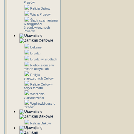
Prusów
Religia Bałtów
Wiara Prusów
Ślady szamanizmu
w religijności
średniowiecznych
Prusów
Celtowie
Beltaine
Druidzi
Druidzi w źródłach
Niebo i słońce w
mitach celtyckich
Religia
starożytnych Celtów
Religie Celtów -
zarys tematu
Wierzenia
staroceltyckie
Wędrówki dusz u
Celtów
Dakowie
Religia Daków