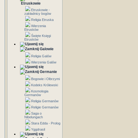
Etruskowie
Etruskowie -
zakładnicy bogów
Religia Etruska
Wierzenia
Etrusków
Święte Księgi
Etrusków
Galowie
Religia Galów
Wierzenia Galów
Germanie
Bogowie i Olbrzymi
Kodeks Królewski
Kosmologia
Germanów
Religia Germanów
Religie Germanów
Saga o
Nibelungach
Stara Edda - Prolog
Yggdrasil