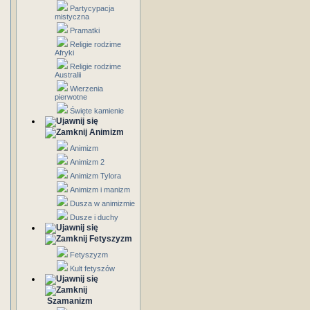
Partycypacja
mistyczna
Pramatki
Religie rodzime
Afryki
Religie rodzime
Australii
Wierzenia
pierwotne
Święte kamienie
Animizm
Animizm
Animizm 2
Animizm Tylora
Animizm i manizm
Dusza w animizmie
Dusze i duchy
Fetyszyzm
Fetyszyzm
Kult fetyszów
Szamanizm