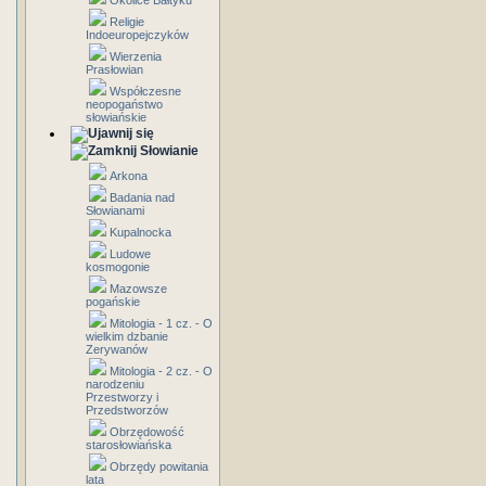
Okolice Bałtyku
Religie
Indoeuropejczyków
Wierzenia
Prasłowian
Współczesne
neopogaństwo
słowiańskie
Słowianie
Arkona
Badania nad
Słowianami
Kupalnocka
Ludowe
kosmogonie
Mazowsze
pogańskie
Mitologia - 1 cz. - O
wielkim dzbanie
Zerywanów
Mitologia - 2 cz. - O
narodzeniu
Przestworzy i
Przedstworzów
Obrzędowość
starosłowiańska
Obrzędy powitania
lata