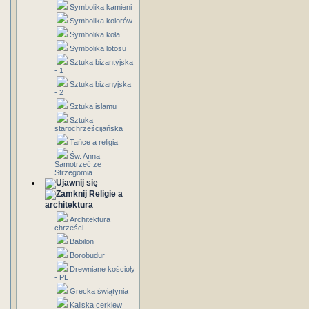
Symbolika kamieni
Symbolika kolorów
Symbolika koła
Symbolika lotosu
Sztuka bizantyjska
- 1
Sztuka bizanyjska
- 2
Sztuka islamu
Sztuka
starochrześcijańska
Tańce a religia
Św. Anna
Samotrzeć ze
Strzegomia
Religie a
architektura
Architektura
chrześci.
Babilon
Borobudur
Drewniane kościoły
- PL
Grecka świątynia
Kaliska cerkiew