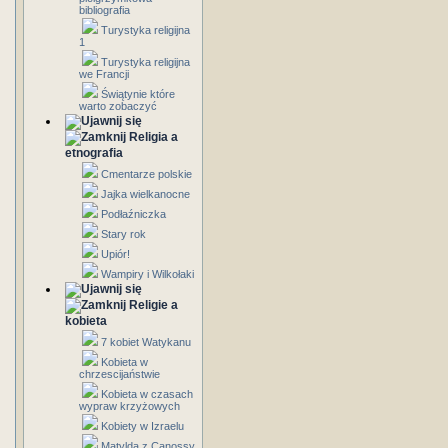
bibliografia
Turystyka religijna
1
Turystyka religijna
we Francji
Świątynie które
warto zobaczyć
Religia a
etnografia
Cmentarze polskie
Jajka wielkanocne
Podłaźniczka
Stary rok
Upiór!
Wampiry i Wilkołaki
Religie a
kobieta
7 kobiet Watykanu
Kobieta w
chrzescijaństwie
Kobieta w czasach
wypraw krzyżowych
Kobiety w Izraelu
Matylda z Canossy