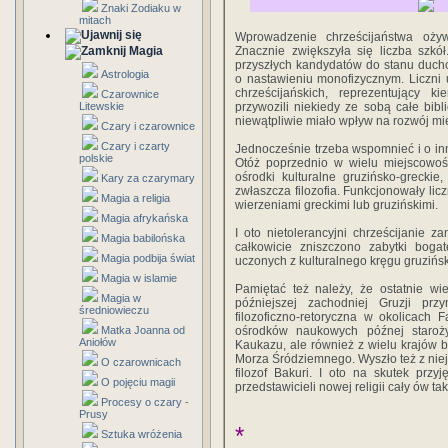
Znaki Zodiaku w
mitach
Wprowadzenie chrześcijaństwa ożywił
Magia
Znacznie zwiększyła się liczba szkó
przyszłych kandydatów do stanu duchow
Astrologia
o nastawieniu monofizycznym. Liczni u
chrześcijańskich, reprezentujący k
Czarownice
Litewskie
przywozili niekiedy ze sobą całe biblio
niewątpliwie miało wpływ na rozwój mi
Czary i czarownice
Czary i czarty
Jednocześnie trzeba wspomnieć i o in
polskie
Otóż poprzednio w wielu miejscowości
ośrodki kulturalne gruzińsko-greckie
Kary za czarymary
zwłaszcza filozofia. Funkcjonowały lic
Magia a religia
wierzeniami greckimi lub gruzińskimi.
Magia afrykańska
I oto nietolerancyjni chrześcijanie zam
Magia babilońska
całkowicie zniszczono zabytki bogatej
Magia podbija świat
uczonych z kulturalnego kręgu gruzińsk
Magia w islamie
Pamiętać też należy, że ostatnie wie
Magia w
późniejszej zachodniej Gruzji prz
średniowieczu
filozoficzno-retoryczna w okolicach 
Matka Joanna od
ośrodków naukowych późnej staroży
Aniołów
Kaukazu, ale również z wielu krajów
Morza Śródziemnego. Wyszło też z niej w
O czarownicach
filozof Bakuri. I oto na skutek przyj
O pojęciu magii
przedstawicieli nowej religii cały ów ta
Procesy o czary -
Prusy
*
Sztuka wróżenia