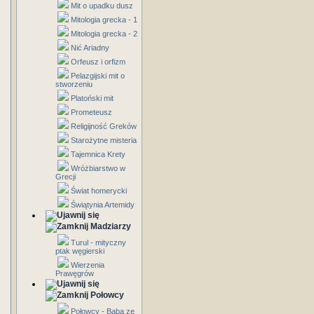
Mit o upadku dusz
Mitologia grecka - 1
Mitologia grecka - 2
Nić Ariadny
Orfeusz i orfizm
Pelazgijski mit o
stworzeniu
Platoński mit
Prometeusz
Religijność Greków
Starożytne misteria
Tajemnica Krety
Wróżbiarstwo w
Grecji
Świat homerycki
Świątynia Artemidy
Madziarzy
Turul - mityczny
ptak węgierski
Wierzenia
Prawęgrów
Połowcy
Połowcy - Baba ze