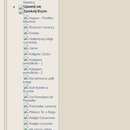
Stadnicy
Rzym
August - Pontifex
Maximus
Boskość cesarzy
Eneida
Hellenizacji religii
rzymskiej
Janus
Kaligula i Żydzi
Kolegium
pontyfików - 1
Kolegium
pontyfików - 2
Kto pierwszy palił
księgi
Kult Kybele w
Rzymie
Od Romulusa do
Republiki
Parentalia, Lemuria
Pliniusz St. o Bogu
Religie Cesarstwa
Religie rzymskie
Wczesna religia