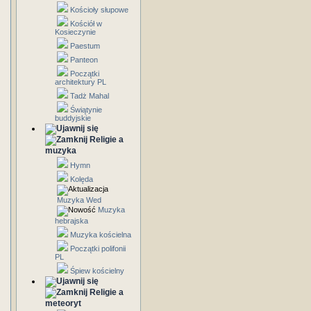
Kościoły słupowe
Kościół w
Kosieczynie
Paestum
Panteon
Początki
architektury PL
Tadż Mahal
Świątynie
buddyjskie
Religie a
muzyka
Hymn
Kolęda
Muzyka Wed
Muzyka
hebrajska
Muzyka kościelna
Początki polifonii
PL
Śpiew kościelny
Religie a
meteoryt