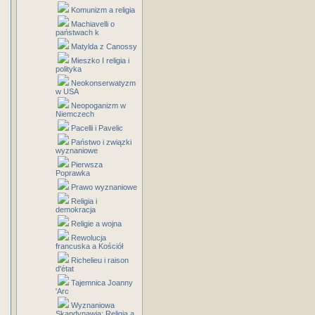
Komunizm a religia
Machiavelli o
państwach k
Matylda z Canossy
Mieszko I religia i
polityka
Neokonserwatyzm
w USA
Neopoganizm w
Niemczech
Pacelli i Pavelic
Państwo i związki
wyznaniowe
Pierwsza
Poprawka
Prawo wyznaniowe
Religia i
demokracja
Religie a wojna
Rewolucja
francuska a Kościół
Richelieu i raison
d'état
Tajemnica Joanny
'Arc
Wyznaniowa
Skandynawia: Religia a