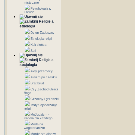
mistyczne
Psychologia r.
Freuda
Religie a
etnologia
Dzień Zaduszny
Etnologia religii
Kult słońca
Sati
Religie a
socjologia
Akty przemocy
Ateizm po czesku
Brat brud
Czy Zachód utracił
Boga
Grzechy i grzeszki
Instytucjonalizacja
religii
McJudaizm -
Kabała dla każdego!
Moda na
wegetarianizm
Mordy rytualne w