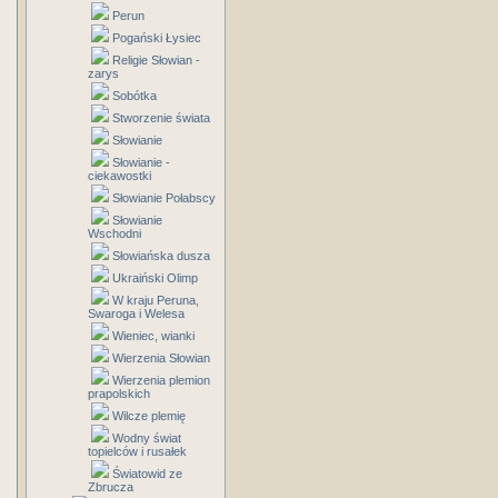
Perun
Pogański Łysiec
Religie Słowian -
zarys
Sobótka
Stworzenie świata
Słowianie
Słowianie -
ciekawostki
Słowianie Połabscy
Słowianie
Wschodni
Słowiańska dusza
Ukraiński Olimp
W kraju Peruna,
Swaroga i Welesa
Wieniec, wianki
Wierzenia Słowian
Wierzenia plemion
prapolskich
Wilcze plemię
Wodny świat
topielców i rusałek
Światowid ze
Zbrucza