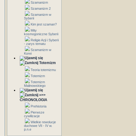
Szamanizm
Szamanizm 2
Szamanizm w
Syberii
Kim jest szaman?
Mity
kosmogoniczne Syberii
Religie Azji i Syberii
- zarys tematu
Szamanizm w
Korei
Totemizm
Teoria totemizmu
Totemizm
Totemizm
Malinowskiego
=>>
CHRONOLOGIA
Prehistoria
Pierwsze
cywilizacje
Wielkie rewolucje
duchowe VII - IV w.
p.n.e