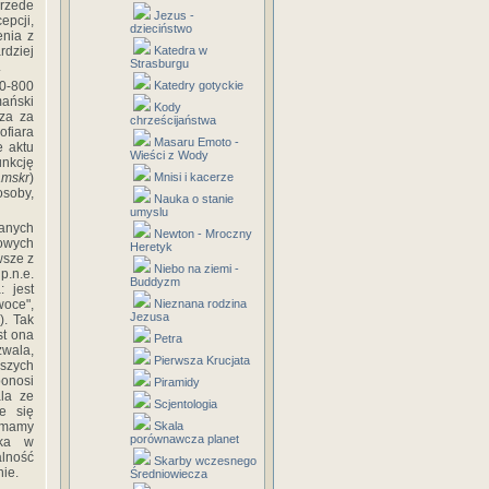
przede
Jezus -
epcji,
dzieciństwo
enia z
rdziej
Katedra w
Strasburgu
.
0-800
Katedry gotyckie
mański
Kody
rza za
chrześcijaństwa
ofiara
Masaru Emoto -
e aktu
Wieści z Wody
unkcję
mskr
)
Mnisi i kacerze
osoby,
Nauka o stanie
umyslu
wanych
Newton - Mroczny
owych
Heretyk
wsze z
Niebo na ziemi -
p.n.e.
Buddyzm
 jest
woce",
Nieznana rodzina
Jezusa
a
). Tak
st ona
Petra
zwala,
Pierwsza Krucjata
aszych
onosi
Piramidy
ala ze
Scjentologia
e się
h mamy
Skala
porównawcza planet
eka w
lność
Skarby wczesnego
nie.
Średniowiecza