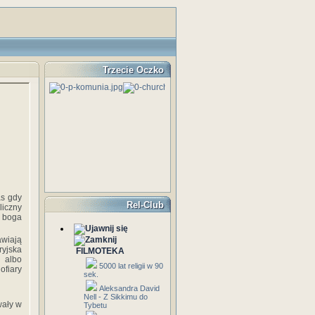
Trzecie Oczko
as gdy
Rel-Club
liczny
o boga
awiają
ryjska
FILMOTEKA
 albo
5000 lat religii w 90
ofiary
sek.
Aleksandra David
Nell - Z Sikkimu do
wały w
Tybetu