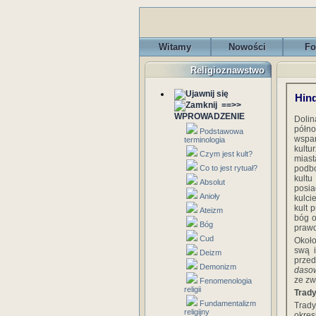
Witamy
Nowości
Fo
Religioznawstwo
Hin
==>>
WPROWADZENIE
Doli
półno
Podstawowa
wspan
terminologia
kultu
Czym jest kult?
miast
Co to jest rytuał?
podbo
kultu
Absolut
posia
Anioły
kulci
kult 
Ateizm
bóg o
Bóg
prawd
Cud
Około
swą i
Deizm
prze
Demonizm
daso
ze zw
Fenomenologia
religii
Trad
Fundamentalizm
Trady
religijny
okres