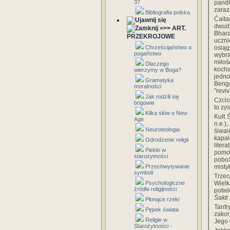
37
pandi
zaraz
Bibliografia polska
Ćaita
dwudz
=>> ART.
Bhara
PRZEKROJOWE
uczn
Chrześcijaństwo a
osią
pogaństwo
wybra
miłoś
Dlaczego
kocha
wierzymy w Boga?
jedno
Gramatyka
Benga
moralności
"revi
Jak rodzili się
Czcic
bogowie
to zy
Kilka słów o New
Kult 
Age
n.e.)
Neuroteologia
śiwai
kapal
Odrodzenie religii
liter
Piekło w
pomo
starożytności
poboż
Przechwytywanie
misty
symboli
Trze
Psychologiczne
Wiel
źródła religijności
potwi
Śakti
Płonące rzeki
Tantr
Pępek świata
zakor
Religie w
Jego 
Starożytności -