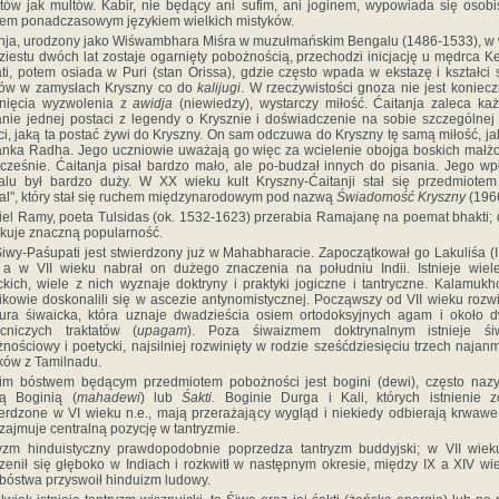
tów jak multów. Kabir, nie będący ani sufim, ani joginem, wypowiada się osobi
em ponadczasowym językiem wielkich mistyków.
nja, urodzony jako Wiśwambhara Miśra w muzułmańskim Bengalu (1486-1533), w
iestu dwóch lat zostaje ogarnięty pobożnością, przechodzi inicjację u mędrca 
ti, potem osiada w Puri (stan Orissa), gdzie często wpada w ekstazę i kształci
iów w zamysłach Kryszny co do
kalijugi
. W rzeczywistości gnoza nie jest koniec
gnięcia wyzwolenia z
awidja
(niewiedzy), wystarczy miłość. Ćaitanja zaleca k
nie jednej postaci z legendy o Krysznie i doświadczenie na sobie szczególnej
ci, jaką ta postać żywi do Kryszny. On sam odczuwa do Kryszny tę samą miłość, ja
nka Radha. Jego uczniowie uważają go więc za wcielenie obojga boskich mał
cześnie. Ćaitanja pisał bardzo mało, ale po-budzał innych do pisania. Jego w
lu był bardzo duży. W XX wieku kult Kryszny-Ćaitanji stał się przedmiotem
val", który stał się ruchem międzynarodowym pod nazwą
Świadomość Kryszny
(1966
iel Ramy, poeta Tulsidas (ok. 1532-1623) przerabia Ramajanę na poemat bhakti; 
skuje znaczną popularność.
Śiwy-Paśupati jest stwierdzony już w Mahabharacie. Zapoczątkował go Lakuliśa (I
, a w VII wieku nabrał on dużego znaczenia na południu Indii. Istnieje wiel
ckich, wiele z nich wyznaje doktryny i praktyki jogiczne i tantryczne. Kalamukh
ikowie doskonalili się w ascezie antynomistycznej. Począwszy od VII wieku rozwi
atura śiwaicka, która uznaje dwadzieścia osiem ortodoksyjnych agam i około 
cniczych traktatów (
upagam
). Poza śiwaizmem doktrynalnym istnieje śi
nościowy i poetycki, najsilniej rozwinięty w rodzie sześćdziesięciu trzech najan
ków z Tamilnadu.
cim bóstwem będącym przedmiotem pobożności jest bogini (dewi), często naz
ką Boginią (
mahadewi
) lub
Śakti
. Boginie Durga i Kali, których istnienie z
erdzone w VI wieku n.e., mają przerażający wygląd i niekiedy odbierają krwawe 
zajmuje centralną pozycję w tantryzmie.
yzm hinduistyczny prawdopodobnie poprzedza tantryzm buddyjski; w VII wiek
zenił się głęboko w Indiach i rozkwitł w następnym okresie, między IX a XIV wi
bóstwa przyswoił hinduizm ludowy.