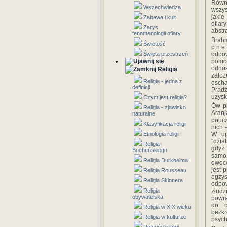
Równi
Wszechwiedza
wszys
jakie
Zabawa i kult
ofia
Zarys
abstr
fenomenologii ofiary
Brah
Świetość
p.n.e
Święta przestrzeń
odpo
pomoc
odnos
Religia
założ
Religia - jedna z
esch
definicji
Pradź
uzysk
Czym jest religia?
Ów pr
Religia - zjawisko
Aran
naturalne
poucz
Klasyfikacja religii
nich 
Etnologia religii
W up
"dzia
Religia
gdyż 
Bocheńskiego
samo 
Religia Durkheima
owoc
jest 
Religia Rousseau
egzy
Religia Skinnera
odpow
Religia
złud
obywatelska
powra
do c
Religia w XIX wieku
bezk
Religia w kulturze
psych