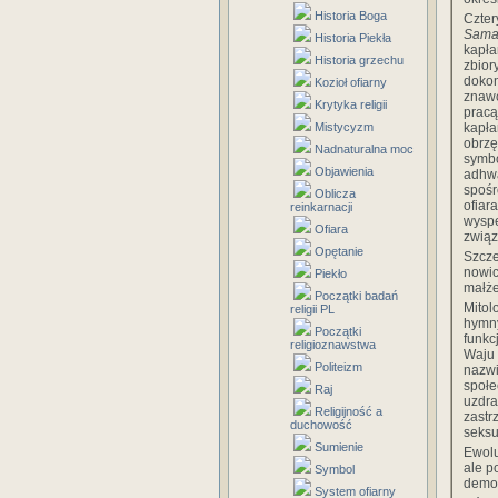
Historia Boga
Czte
Sama
Historia Piekła
kapł
Historia grzechu
zbio
doko
Kozioł ofiarny
znawc
Krytyka religii
pracą
Mistycyzm
kapła
obrz
Nadnaturalna moc
symb
Objawienia
adhwa
spośr
Oblicza
ofiar
reinkarnacji
wysp
Ofiara
związ
Opętanie
Szcze
nowic
Piekło
małże
Początki badań
Mitol
religii PL
hymn
Początki
funkc
religioznawstwa
Waju 
Politeizm
nazwi
społe
Raj
uzdra
Religijność a
zastr
duchowość
seksu
Sumienie
Ewolu
ale p
Symbol
demon
System ofiarny