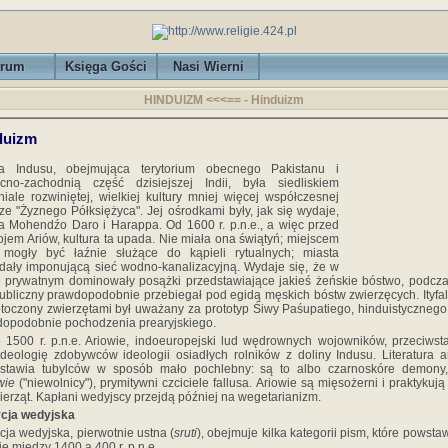
rum
Księga Gości
Nasi Wierni
HINDUIZM <<<== -
Hinduizm
duizm
na Indusu, obejmująca terytorium obecnego Pakistanu i
cno-zachodnią część dzisiejszej Indii, była siedliskiem
iale rozwiniętej, wielkiej kultury mniej więcej współczesnej
rze "Żyznego Półksiężyca". Jej ośrodkami były, jak się wydaje,
a Mohendźo Daro i Harappa. Od 1600 r. p.n.e., a więc przed
jem Ariów, kultura ta upada. Nie miała ona świątyń; miejscem
 mogły być łaźnie służące do kąpieli rytualnych; miasta
dały imponującą sieć wodno-kanalizacyjną. Wydaje się, że w
e prywatnym dominowały posążki przedstawiające jakieś żeńskie bóstwo, podcz
publiczny prawdopodobnie przebiegał pod egidą męskich bóstw zwierzęcych. Ityfal
toczony zwierzętami był uważany za prototyp Śiwy Paśupatiego, hinduistyczneg
opodobnie pochodzenia prearyjskiego.
 1500 r. p.n.e. Ariowie, indoeuropejski lud wędrownych wojowników, przeciwst
deologię zdobywców ideologii osiadłych rolników z doliny Indusu. Literatura a
dstawia tubylców w sposób mało pochlebny: są to albo czarnoskóre demony,
wie
("niewolnicy"), prymitywni czciciele fallusa. Ariowie są mięsożerni i praktykują 
ierząt. Kapłani wedyjscy przejdą później na wegetarianizm.
ycja wedyjska
cja wedyjska, pierwotnie ustna (
sruti
), obejmuje kilka kategorii pism, które powsta
ie między 1400 a 400 r. p.n.e.