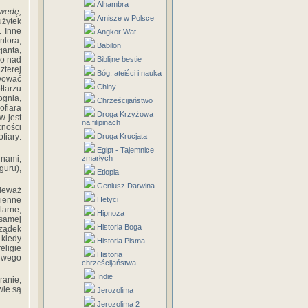
Alhambra
wedę,
Amisze w Polsce
żytek
. Inne
Angkor Wat
tora,
Babilon
janta,
go nad
Biblijne bestie
zterej
Bóg, ateiści i nauka
awować
Chiny
tarzu
ognia,
Chrześcijaństwo
ofiara
Droga Krzyżowa
w jest
na filipinach
cności
iary:
Druga Krucjata
Egipt - Tajemnice
inami,
zmarłych
uru),
Etiopia
Geniusz Darwina
nieważ
ienne
Hetyci
larne,
Hipnoza
 samej
Historia Boga
rządek
 kiedy
Historia Pisma
eligie
Historia
liwego
chrześcijaństwa
Indie
ranie,
wie są
Jerozolima
Jerozolima 2