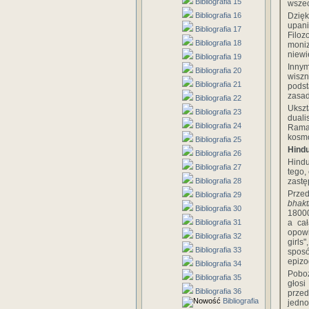
Bibliografia 15
wszec
Bibliografia 16
Dzięk
upan
Bibliografia 17
Filoz
Bibliografia 18
moni
niewi
Bibliografia 19
Inny
Bibliografia 20
wiszn
Bibliografia 21
pods
zasad
Bibliografia 22
Ukszt
Bibliografia 23
duali
Bibliografia 24
Raman
kosmo
Bibliografia 25
Hind
Bibliografia 26
Hind
Bibliografia 27
tego,
Bibliografia 28
zastę
Prze
Bibliografia 29
bhakt
Bibliografia 30
180
Bibliografia 31
a cał
opowi
Bibliografia 32
girls
Bibliografia 33
spos
epiz
Bibliografia 34
Poboż
Bibliografia 35
głos
Bibliografia 36
przed
Bibliografia
jedno