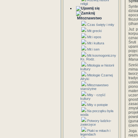
Rozwój historii
Synte
religii
Synt
dzisi
epoc
Mitoznawstwo
filoz
(dhar
Czas święty i mity
Już 
Mit grecki
korpu
Mit i epos
oznac
Śrut
Mit i kultura
upani
Mit i sen
poję
grama
Mit kosmogoniczny
Ks. Rodz.
Mana
Sześć
Mitologia w historii
kultury
miman
tworz
Mitologie Czarnej
tradyc
Afryki
ustal
Mitoznawstwo
piono
starożytne
mater
Mity - część
uczen
kultury
gnost
zasad
Mity o potopie
zmysł
Na początku była
proje
woda
powst
Potwory ludzko-
(guna
zwierzęce
(ciem
Ptaki w mitach i
Joga
legendach
niezn