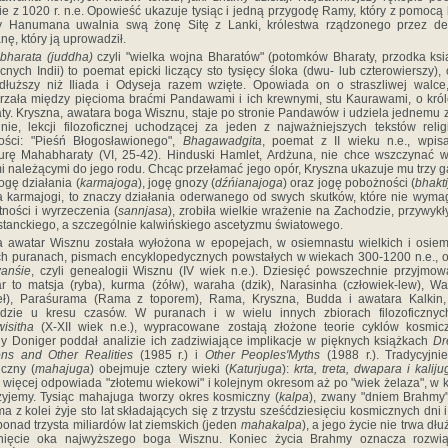
ie z 1020 r. n.e. Opowieść ukazuje tysiąc i jedną przygodę Ramy, który z pomocą
y Hanumana uwalnia swą żonę Sitę z Lanki, królestwa rządzonego przez d
ę, który ją uprowadził.
bharata (juddha)
czyli "wielka wojna Bharatów" (potomków Bharaty, przodka ksi
cnych Indii) to poemat epicki liczący sto tysięcy śloka (dwu- lub czterowierszy),
dłuższy niż Iliada i Odyseja razem wzięte. Opowiada on o straszliwej walce
rzała między pięcioma braćmi Pandawami i ich krewnymi, stu Kaurawami, o kró
ty. Kryszna, awatara boga Wisznu, staje po stronie Pandawów i udziela jednemu z
nie, lekcji filozoficznej uchodzącej za jeden z najważniejszych tekstów relig
ości: "Pieśń Błogosławionego",
Bhagawadgita
, poemat z II wieku n.e., wpis
turę Mahabharaty (VI, 25-42). Hinduski Hamlet, Ardżuna, nie chce wszczynać w
i należącymi do jego rodu. Chcąc przełamać jego opór, Kryszna ukazuje mu trzy g
jogę działania (
karmajoga
), jogę gnozy (
dźńianajoga
) oraz jogę pobożności (
bhakt
 karmajogi, to znaczy działania oderwanego od swych skutków, które nie wyma
ności i wyrzeczenia (
sannjasa
), zrobiła wielkie wrażenie na Zachodzie, przywyk
stanckiego, a szczególnie kalwińskiego ascetyzmu światowego.
a awatar Wisznu została wyłożona w epopejach, w osiemnastu wielkich i osie
h puranach, pismach encyklopedycznych powstałych w wiekach 300-1200 n.e., 
anśie
, czyli genealogii Wisznu (IV wiek n.e.). Dziesięć powszechnie przyjmo
r to matsja (ryba), kurma (żółw), waraha (dzik), Narasinha (człowiek-lew), 
eł), Paraśurama (Rama z toporem), Rama, Kryszna, Budda i awatara Kalkin,
jdzie u kresu czasów. W puranach i w wielu innych zbiorach filozoficznych
isitha
(X-XII wiek n.e.), wypracowane zostają złożone teorie cyklów kosmic
 Doniger poddał analizie ich zadziwiające implikacje w pięknych książkach
Dr
ions and Other Realities
(1985 r.) i
Other Peoples'Myths
(1988 r.). Tradycyjnie
czny (
mahajuga
) obejmuje cztery wieki (
Katurjuga
):
krta, treta, dwapara i kaliju
 więcej odpowiada "złotemu wiekowi" i kolejnym okresom aż po "wiek żelaza", w 
żyjemy. Tysiąc mahajuga tworzy okres kosmiczny (
kalpa
), zwany "dniem Brahmy
a z kolei żyje sto lat składających się z trzystu sześćdziesięciu kosmicznych dni i
 ponad trzysta miliardów lat ziemskich (jeden
mahakalpa
), a jego życie nie trwa dłu
nięcie oka najwyższego boga Wisznu. Koniec życia Brahmy oznacza rozwią