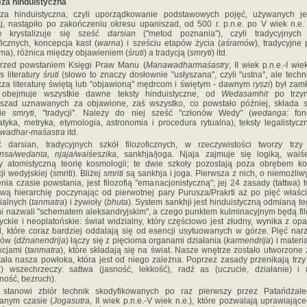
za hinduistyczna
eza hinduistyczna, czyli uporządkowanie podstawowych pojęć, używanych je
aj, nastąpiło po zakończeniu okresu upaniszad, od 500 r. p.n.e. po V wiek n.e.
e krystalizuje się sześć
darsian
("metod poznania"), czyli tradycyjnych 
oficznych, koncepcja kast (
warna
) i sześciu etapów życia (
aśramów
), tradycyjne
ma), różnica między objawieniem (
śruti
) a tradycją (
smryti
) itd.
przed powstaniem Księgi Praw Manu (
Manawadharmaśastry
, II wiek p.n.e.-I wie
s literatury
śruti
(słowo to znaczy dosłownie "usłyszana", czyli "ustna", ale techn
za literaturę świętą lub "objawioną" mędrcom i świętym - dawnym
ryszi
) był zamk
i obejmuje wszystkie dawne teksty hinduistyczne, od
Wedasamhit
po trzyn
szad uznawanych za objawione, zaś wszystko, co powstało później, składa 
cie
smryti
, "tradycji". Należy do niej sześć "członów Wedy" (
wedanga
: fon
tyka, metryka, etymologia, astronomia i procedura rytualna), teksty legalistycz
wadhar-maśastra
itd.
 darsian, tradycyjnych szkół filozoficznych, w rzeczywistości tworzy trzy
sa/wedanta, njaja/waiśeszika
, sankhja/joga. Njaja zajmuje się logiką, waiś
y atomistyczną teorię kosmologii; te dwie szkoły pozostają poza obrębem k
ji wedyjskiej (smriti). Bliżej
smriti
są sankhja i joga. Pierwsza z nich, o niemożli
enia czasie powstania, jest filozofią "emanacjonistyczną"; jej 24 zasady (tattwa) 
wą hierarchię poczynając od pierwotnej pary Purusza/Prakrti aż po pięć właśc
ialnych (
tanmatra
) i żywioły (
bhuta
). System sankhji jest hinduistyczną odmianą te
i nazwali "schematem aleksandryjskim", a czego punktem kulminacyjnym będą fil
yckie i neoplatońskie: świat widzialny, który częściowo jest złudny, wynika z op
, które coraz bardziej oddalają się od esencji usytuowanych w górze. Pięć na
ów (
dźnanendrija
) łączy się z pięcioma organami działania (
karmendrija
) i materi
kcjami (
tanmatra
), które składają się na świat. Nasze wnętrze zostało utworzone
ała nasza powłoka, która jest od niego zależna. Poprzez zasady przenikają trzy
) wszechrzeczy: sattwa (jasność, lekkość), radź as (uczucie, działanie) i
ność, bezruch).
 stanowi zbiór technik skodyfikowanych po raz pierwszy przez Patańdżal
anym czasie (
Jogasutra,
II wiek p.n.e.-V wiek n.e.), które pozwalają uprawiając