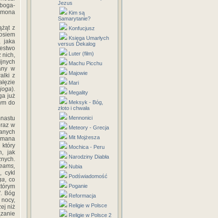
Jezus
 boga-
emona
Kim są
Samarytanie?
ążąt z
Konfucjusz
 osiem
Księga Umarłych
, jaka
versus Dekalog
lestwo
Luter (film)
 nich,
ijnych
Machu Picchu
any w
Majowie
alki z
ałęzie
Mari
ijoga
).
Megality
ga już
łym do
Meksyk - Bóg,
złoto i chwała
mnastu
Mennonici
oraz w
Meteory - Grecja
wanych
Mit Mojżesza
Wamana
 który
Mochica - Peru
, jak
Narodziny Diabła
znych.
eams,
Nubia
, cykl
Podświadomość
ga
, co
którym
Poganie
". Bóg
Reformacja
 nocy,
Religie w Polsce
żej niż
zanie
Religie w Polsce 2