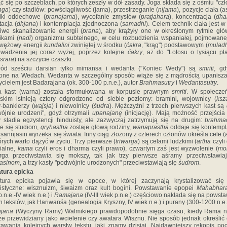
ć się po szczeblach, po których zeszły w dół zasady. Joga składa się z ośmiu "cz
nga
) czy stadiów: powściągliwość (jama), przestrzeganie (
nijama
), pozycje ciała (a
iki oddechowe (
pranajama
), wycofanie zmysłów (
pratjahara
), koncentracja (
dha
acja (
dhjana
) i kontemplacja zjednoczona (
samadhi
). Celem technik ciała jest w
iwe skanalizowanie energii (
prana
), aby krążyły one w określonym rytmie gł
ikami (
nadi
) organizmu subtelnego, w celu rozbudzienia wspaniałej, pojmowane
 wężowy energii
kundalini
zwiniętej w środku (
ćakra
, "krąg") podstawowym (
mulad
wadzenia jej coraz wyżej, poprzez kolejne
ćakry
, aż do "Lotosu o tysiącu pł
srara
) na szczycie czaszki.
ród sześciu darsian tylko mimansa i wedanta ("Koniec Wedy") są
smriti
, gd
one na Wedach. Wedanta w szczególny sposób wiąże się z mądrością upanisza
ycielem jest Badarajana (ok. 300-100 p.n.e.), autor
Brahmasutry
i
Wedantasutry
.
ia kast (warna) została sformułowana w korpusie prawnym
smriti
. W społecze
skim istnieją cztery odgrodzone od siebie poziomy: bramini, wojownicy (
ksza
-bankierzy (
wajsja
) i niewolnicy (
śudra
). Mężczyźni z trzech pierwszych kast są
ójnie urodzeni", gdyż otrzymali
upanajanę
(inicjację). Mają możność przejścia
y stadia egzystencji hinduisty, ale zazwyczaj zatrzymują się na drugim:
brahmac
e się studiom,
gryhastha
zostaje głową rodziny,
wanaprastha
oddaje się kontempl
, sannjasin wyrzeka się świata. Inny ciąg złożony z czterech członów określa cele (
órych warto dążyć w życiu. Trzy pierwsze (
triwarga
) są celami ludzkimi (
artha
czyli
ialne,
kama
czyli eros i dharma czyli prawo), czwartym zaś jest wyzwolenie (
mo
rga przeciwstawia się mokszy, tak jak trzy pierwsze aśramy przeciwstawia
jasinom
, a trzy kasty "podwójnie urodzonych" przeciwstawiają się
śudrom
.
atura epicka
ratura epicka pojawia się w epoce, w której zaczynają krystalizować się 
istyczne: wisznuizm, śiwaizm oraz kult bogini. Powstawanie epopei
Mahabhara
.n.e.-IV wiek n.e.) i
Ramajana
(IV-III wiek p.n.e.) częściowo nakłada się na powst
h tekstów, jak Hariwanśa (genealogia Kryszny, IV wiek n.e.) i purany (300-1200 n.e.
jana
(Wyczyny Ramy) Walmikiego prawdopodobnie sięga czasu, kiedy Rama ni
ze przewidziany jako wcielenie czy awatara Wisznu. Nie sposób jednak określić
awania kolejnych warstw tekstu, jaki znamy dzisiaj. Najdawniejszy rękopis po