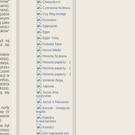
łonów"
Chasydyzm
sana),
Czerwona Królowa
rana
),
 jodze
Czy Bóg istnieje
ównymi
Echnaton
j jako
Egipcjanie
hara
) i
atków"
Egipt
Egipt -Teby
yż są
Gobekli Tepe
d. Jej
Herod Wielki
ństwie
Historia Szatana
trija
),
Historia papieży - 1
dwija
,
 przez
Historia papieży - 2
zarin
Historia papieży - 3
acji w
artha
),
Istnienie Boga
 dobra
Japonia
ksza
).
ją się
Jezus inne
spojrzenie
Jezus z Nazaretu
nurty
Karnak - świątynia
ta
(V
bogów
awanie
Katedra
).
Gnieźnieńska
e był
Katedry
 czasu
Kim naprawdę był
chodzi