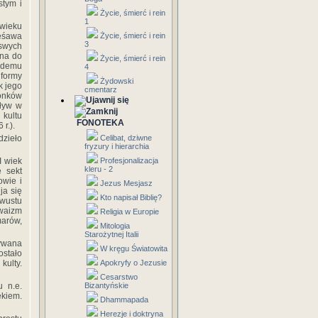
stym i
Życie, śmierć i rein
1
 wieku
Keśawa
Życie, śmierć i rein
3
 swych
zna do
Życie, śmierć i rein
ażdemu
4
 formy
Żydowski
k jego
cmentarz
żonków
pływ w
 kultu
FONOTEKA
 r.).
dzieło
Celibat, dziwne
fryzury i hierarchia
I wiek
Profesjonalizacja
kleru - 2
e sekt
owie i
Jezus Mesjasz
ja się
Kto napisał Biblię?
dwustu
waizm
Religia w Europie
marów,
Mitologia
Starożytnej Italii
ywana
W kręgu Światowita
ostało
kulty.
Apokryfy o Jezusie
Cesarstwo
u n.e.
Bizantyńskie
ekiem.
Dhammapada
Herezje i doktryna