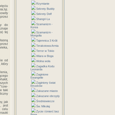
Rzymianie
więciu
Sekrety Buddy
k.hji.
kowity
Sekrety Delf
 przez
Shangri-La
Szamanizm -
cy do
Korea
uznaje
ta
) tej
Szamanizm -
Mongolia
własną
Tajemnica 3 Króli
przez
Terakotowa Armia
wieka,
Terror w Tokio
Wiara w Boga
nie od
Wolna wola
,
który
Zagadka Kodu
Leonarda
lenia,
Zaginione
zącego
Ewangelie
hakti
,
jszych
Zaginiony świat
Etrusków
"cow-
w taki
Zakazane miasto
iczny
Zakazane obrzędy
Średniowiecze
y, jak
 jest
Św. Mikołaj
a celu
Życie i śmierć bez
 nauki
Boga