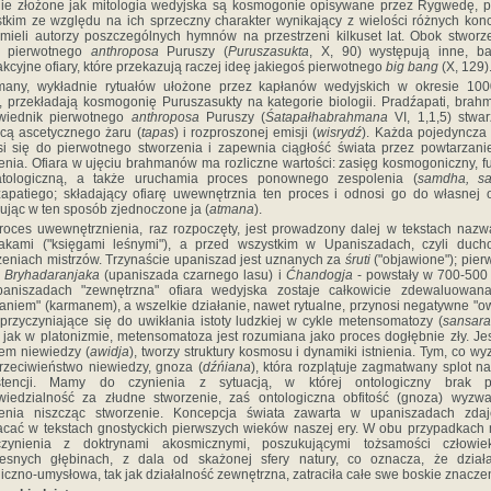
e złożone jak mitologia wedyjska są kosmogonie opisywane przez Rygwedę, 
tkim ze względu na ich sprzeczny charakter wynikający z wielości różnych konc
 mieli autorzy poszczególnych hymnów na przestrzeni kilkuset lat. Obok stworz
ry pierwotnego
anthroposa
Puruszy (
Puruszasukta
, X, 90) występują inne, ba
akcyjne ofiary, które przekazują raczej ideę jakiegoś pierwotnego
big bang
(X, 129)
many, wykładnie rytuałów ułożone przez kapłanów wedyjskich w okresie 100
., przekładają kosmogonię Puruszasukty na kategorie biologii. Pradźapati, brah
wiednik pierwotnego
anthroposa
Puruszy (
Śatapałhabrahmana
VI, 1,1,5) stwa
ą ascetycznego żaru (
tapas
) i rozproszonej emisji (
wisrydź
). Każda pojedyncza 
i się do pierwotnego stworzenia i zapewnia ciągłość świata przez powtarzani
enia. Ofiara w ujęciu brahmanów ma rozliczne wartości: zasięg kosmogoniczny, f
atologiczną, a także uruchamia proces ponownego zespolenia (
samdha, sa
apatiego; składający ofiarę uwewnętrznia ten proces i odnosi go do własnej 
ując w ten sposób zjednoczone ja (
atmana
).
oces uwewnętrznienia, raz rozpoczęty, jest prowadzony dalej w tekstach naz
jakami ("księgami leśnymi"), a przed wszystkim w Upaniszadach, czyli duch
eniach mistrzów. Trzynaście upaniszad jest uznanych za
śruti
("objawione"); pier
-
Bryhadaranjaka
(upaniszada czarnego lasu) i
Ćhandogja
- powstały w 700-500 
aniszadach "zewnętrzna" ofiara wedyjska zostaje całkowicie zdewaluowana:
łaniem" (karmanem), a wszelkie działanie, nawet rytualne, przynosi negatywne "o
przyczyniające się do uwikłania istoty ludzkiej w cykle metensomatozy (
sansar
jak w platonizmie, metensomatoza jest rozumiana jako proces dogłębnie zły. Je
em niewiedzy (
awidja
), tworzy struktury kosmosu i dynamiki istnienia. Tym, co wy
przeciwieństwo niewiedzy, gnoza (
dźńiana
), która rozplątuje zagmatwany splot n
stencji. Mamy do czynienia z sytuacją, w której ontologiczny brak p
iedzialność za złudne stworzenie, zaś ontologiczna obfitość (gnoza) wyzw
zenia niszcząc stworzenie. Koncepcja świata zawarta w upaniszadach zdaj
cać w tekstach gnostyckich pierwszych wieków naszej ery. W obu przypadkac
zynienia z doktrynami akosmicznymi, poszukującymi tożsamości człowi
resnych głębinach, z dala od skażonej sfery natury, co oznacza, że działa
iczno-umysłowa, tak jak działalność zewnętrzna, zatraciła całe swe boskie znacze