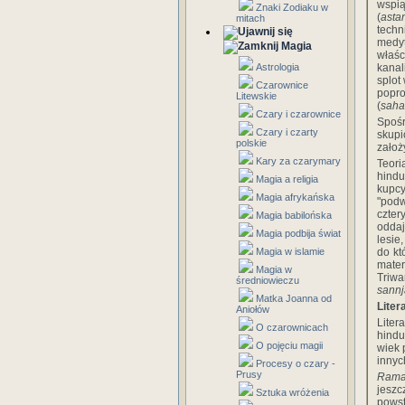
wspią
Znaki Zodiaku w
(
asta
mitach
techn
medyt
Magia
właśc
Astrologia
kanal
splot
Czarownice
popro
Litewskie
(
saha
Czary i czarownice
Spoś
Czary i czarty
skupi
polskie
założ
Kary za czarymary
Teor
hindu
Magia a religia
kupcy
Magia afrykańska
"podw
czter
Magia babilońska
oddaj
Magia podbija świat
lesie
Magia w islamie
do kt
mater
Magia w
Triwa
średniowieczu
sann
Matka Joanna od
Liter
Aniołów
Lite
O czarownicach
hindu
O pojęciu magii
wiek p
innyc
Procesy o czary -
Prusy
Rama
jeszc
Sztuka wróżenia
powst