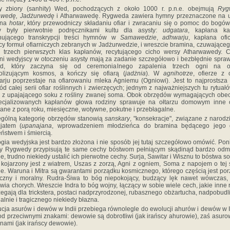
ry zbiory (sanhity) Wed, pochodzących z około 1000 r. p.n.e. obejmują
Ryg
wedę, Jadżurwedę
i Atharwawedę. Rygweda zawiera hymny przeznaczone na u
ana
hotar
, który przewodniczy składaniu ofiar i zwracaniu się o pomoc do bogów
ry były pierwotnie podręcznikami kultu dla asysty:
udgatara
, kapłana kan
nującego transkrypcji treści hymnów w
Samawedzie
,
adhwarju
, kapłana ofic
y formuł ofiarniczych zebranych w Jadżurwedzie, i wreszcie bramina, czuwające
 trzech pierwszych klas kapłanów, recytującego cicho wersy Atharwawedy. C
ni wedyjscy w otoczeniu asysty mają za zadanie szczegółowo i bezbłędnie spr
ęd, który zaczyna się od ceremonialnego zapalenia trzech ogni na oł
olizującym kosmos, a kończy się ofiarą (
jadżnia
). W
agnihotrze
, ofierze z 
rju poprzestaje na ofiarowaniu mleka Agniemu (Ogniowi). Jest to najprostsza 
ód całej serii ofiar roślinnych i zwierzęcych; jednym z najważniejszych tu rytuałó
a z upajającego soku z rośliny zwanej soma. Obok obrzędów wymagających obe
ecjalizowanych kapłanów głowa rodziny sprawuje na ołtarzu domowym inne of
ane z porą roku, miesięczne, wotywne, pokutne i przebłagalne.
gólną kategorię obrzędów stanowią
sanskary
, "konsekracje", związane z narodz
jatem (
upanajana
, wprowadzeniem młodzieńca do bramina będącego jego g
ństwem i śmiercią.
ogia wedyjska jest bardzo złożona i nie sposób jej tutaj szczegółowo omówić. Po
y Rygwedy przypisują te same cechy bóstwom pełniącym skądinąd bardzo odm
je, trudno niekiedy ustalić ich pierwotne cechy. Surja, Sawitar i Wisznu to bóstwa so
kojarzony jest z wiatrem, Uszas z zorzą, Agni z ogniem, Soma z napojem o tej
e. Waruna i Mitra są gwarantami porządku kosmicznego, którego częścią jest po
czny i moralny. Rudra-Śiwa to bóg niepokojący, budzący lęk nawet wówczas,
wia chorych. Wreszcie Indra to bóg wojny, łączący w sobie wiele cech, jakie inne r
zegają dla trickstera, postaci nadprzyrodzonej, rubasznego obżartucha, nadpobud
alnie i tragicznego niekiedy błazna.
cja asurów i dewów w Indii przebiega równolegle do ewolucji ahurów i dewów w I
od przeciwnymi znakami: dewowie są dobrotliwi (jak irańscy ahurowie), zaś asuro
ami (jak irańscy dewowie).