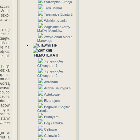
Starożytna Grecja
szcze
Tadź Mahal
 W tej
Tajemnice Egiptu 2
szkół
 prawo
Wielkie pytania
Zaginione skarby
k n.e.)
Majów i Azteków
icznie
Zwoje Znad Morza
nięty.
Martwego
aście
się na
etyka,
FILMOTEKA II
ne jak
7 Grzechów
 pary:
Głównych - 1
eszika
7 Grzechów
orpusu
Głównych - 2
wym do
Abraham
tworzą
iwości
Arabia Saudyjska
go, co
Aztekowie
ozofie
adania
Bizancjum
rządów
Bogowie i Boginie -
alnymi
Grecja
 zanim
Buddyzm
 stany
tamas
Bóg i sztuka
Celtowie
ego w
Celtowie 2
emu ją