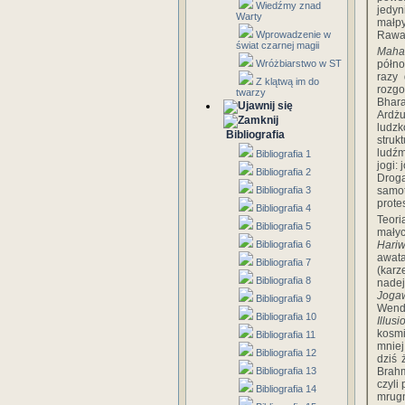
Wiedźmy znad
jedyn
Warty
małp
Wprowadzenie w
Rawan
świat czarnej magii
Maha
Wróżbiarstwo w ST
półno
razy 
Z klątwą im do
rozgo
twarzy
Bhara
Ardżu
ludzk
Bibliografia
struk
ludźm
Bibliografia 1
jogi: 
Bibliografia 2
Droga
Bibliografia 3
samot
prote
Bibliografia 4
Teori
Bibliografia 5
małyc
Bibliografia 6
Hariw
awata
Bibliografia 7
(karz
Bibliografia 8
nade
Jogaw
Bibliografia 9
Wendy
Bibliografia 10
Illus
kosmi
Bibliografia 11
mniej
Bibliografia 12
dziś 
Bibliografia 13
Brahm
czyli
Bibliografia 14
mrug