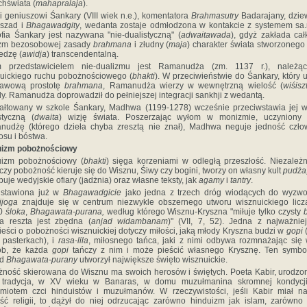
hświata (
mahapralaja
).
i geniuszowi Śankary (VIII wiek n.e.), komentatora
Brahmasutry
Badarajany, dzie
iszad i
Bhagawadgity
, wedanta zostaje odmłodzona w kontakcie z systemem sa.n
ofia Śankary jest nazywana "nie-dualistyczną" (
adwaitawada
), gdyż zakłada cał
zm bezosobowej zasady
brahmana
i złudny (
maja
) charakter świata stworzonego
edzę (
awidja
) transcendentalną.
m przedstawicielem nie-dualizmu jest Ramanudża (zm. 1137 r.), należą
uickiego ruchu pobożnościowego (
bhakti
). W przeciwieństwie do Śankary, który 
tawową prostotę
brahmana
, Ramanudża wierzy w wewnętrzną wielość (
wiśisz
y. Ramanudża doprowadził do pełniejszej integracji sankhji z wedantą.
ałtowany w szkole Śankary, Madhwa (1199-1278) wcześnie przeciwstawia jej 
styczną (
dwaita
) wizję świata. Poszerzając wyłom w monizmie, uczyniony 
udżę (którego dzieła chyba zresztą nie znał), Madhwa neguje jedność czło
su i bóstwa.
uizm pobożnościowy
uizm pobożnościowy (
bhakti
) sięga korzeniami w odległą przeszłość. Niezależ
 czy pobożność kieruje się do Wisznu, Śiwy czy bogini, tworzy on własny kult
pudża
puje wedyjskie ofiary (jadżnia) oraz własne teksty, jak
agamy
i
tantry
.
dstawiona już w
Bhagawadgicie
jako jedna z trzech dróg wiodących do wyzwo
ijoga
znajduje się w centrum niezwykle obszernego utworu wisznuickiego lic
00
śloka
,
Bhagawata-purana,
według którego Wisznu-Kryszna "miłuje tylko czysty
b
a reszta jest zbędna (
anjad widambanam
)" (VII, 7, 52). Jedna z najważnie
eści o pobożności wisznuickiej dotyczy miłości, jaką młody Kryszna budzi w
gopi
(
", pasterkach), i
rasa-lila
, miłosnego tańca, jaki z nimi odbywa rozmnażając się 
ób, że każda
gopi
tańczy z nim i może pieścić własnego Krysznę. Ten symbol
od
Bhagawata-purany
utworzył największe święto wisznuickie.
ność skierowana do Wisznu ma swoich herosów i świętych. Poeta Kabir, urodzon
i tradycja, w XV wieku w Banaras, w domu muzułmanina skromnej kondycji,
miotem czci hinduistów i muzułmanów. W rzeczywistości, jeśli Kabir miał n
ść religii, to dążył do niej odrzucając zarówno hinduizm jak islam, zarówno