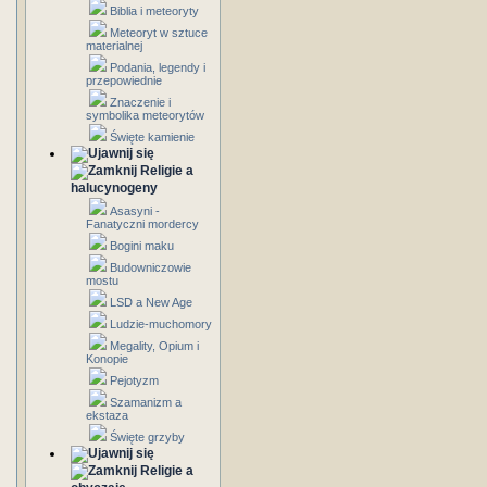
Biblia i meteoryty
Meteoryt w sztuce
materialnej
Podania, legendy i
przepowiednie
Znaczenie i
symbolika meteorytów
Święte kamienie
Religie a
halucynogeny
Asasyni -
Fanatyczni mordercy
Bogini maku
Budowniczowie
mostu
LSD a New Age
Ludzie-muchomory
Megality, Opium i
Konopie
Pejotyzm
Szamanizm a
ekstaza
Święte grzyby
Religie a