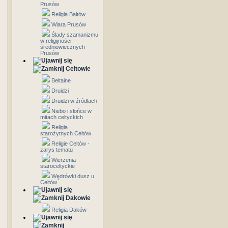
Prusów
Religia Bałtów
Wiara Prusów
Ślady szamanizmu
w religijności
średniowiecznych
Prusów
Celtowie
Beltaine
Druidzi
Druidzi w źródłach
Niebo i słońce w
mitach celtyckich
Religia
starożytnych Celtów
Religie Celtów -
zarys tematu
Wierzenia
staroceltyckie
Wędrówki dusz u
Celtów
Dakowie
Religia Daków