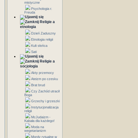
mistyczne
Psychologia r.
Freuda
Religie a
etnologia
Dzień Zaduszny
Etnologia religii
Kult słońca
Sati
Religie a
socjologia
Akty przemocy
Ateizm po czesku
Brat brud
Czy Zachód utracił
Boga
Grzechy i grzeszki
Instytucjonalizacja
religii
McJudaizm -
Kabała dla każdego!
Moda na
wegetarianizm
Mordy rytualne w