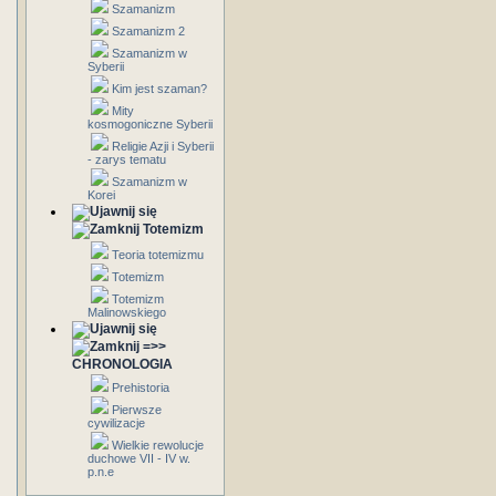
Szamanizm
Szamanizm 2
Szamanizm w
Syberii
Kim jest szaman?
Mity
kosmogoniczne Syberii
Religie Azji i Syberii
- zarys tematu
Szamanizm w
Korei
Totemizm
Teoria totemizmu
Totemizm
Totemizm
Malinowskiego
=>>
CHRONOLOGIA
Prehistoria
Pierwsze
cywilizacje
Wielkie rewolucje
duchowe VII - IV w.
p.n.e