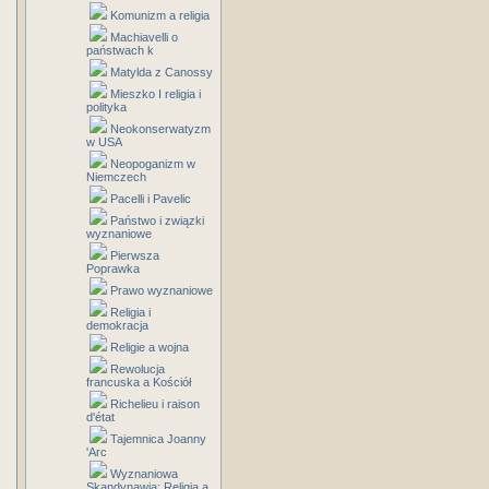
Komunizm a religia
Machiavelli o
państwach k
Matylda z Canossy
Mieszko I religia i
polityka
Neokonserwatyzm
w USA
Neopoganizm w
Niemczech
Pacelli i Pavelic
Państwo i związki
wyznaniowe
Pierwsza
Poprawka
Prawo wyznaniowe
Religia i
demokracja
Religie a wojna
Rewolucja
francuska a Kościół
Richelieu i raison
d'état
Tajemnica Joanny
'Arc
Wyznaniowa
Skandynawia: Religia a