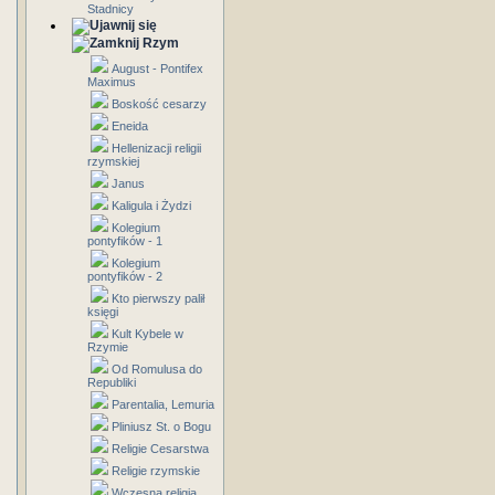
Stadnicy
Rzym
August - Pontifex
Maximus
Boskość cesarzy
Eneida
Hellenizacji religii
rzymskiej
Janus
Kaligula i Żydzi
Kolegium
pontyfików - 1
Kolegium
pontyfików - 2
Kto pierwszy palił
księgi
Kult Kybele w
Rzymie
Od Romulusa do
Republiki
Parentalia, Lemuria
Pliniusz St. o Bogu
Religie Cesarstwa
Religie rzymskie
Wczesna religia