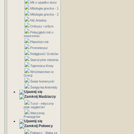
Mit o upadku dusz
Mitologia grecka - 1
Mitologia grecka - 2
Nić Ariadny
Orfeusz i orfizm
Pelazgijski mit o
stworzeniu
Platoński mit
Prometeusz
Religijność Greków
Starożytne misteria
Tajemnica Krety
Wróżbiarstwo w
Grecji
Świat homerycki
Świątynia Artemidy
Madziarzy
Turul - mityczny
ptak węgierski
Wierzenia
Prawęgrów
Połowcy
Połowcy - Baba ze