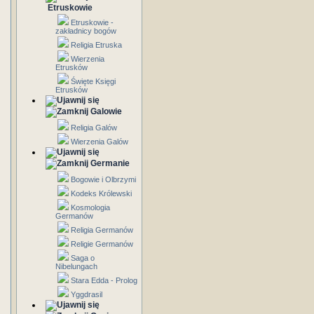
Etruskowie
Etruskowie -
zakładnicy bogów
Religia Etruska
Wierzenia
Etrusków
Święte Księgi
Etrusków
Galowie
Religia Galów
Wierzenia Galów
Germanie
Bogowie i Olbrzymi
Kodeks Królewski
Kosmologia
Germanów
Religia Germanów
Religie Germanów
Saga o
Nibelungach
Stara Edda - Prolog
Yggdrasil