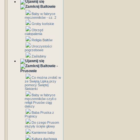
Bałtowie
Baby w fabryce
męczenników - cz. 2
Groby końskie
Obrzęd
ciałopalenia
Religia Bałtów
Uroczystości
pogrzebowe
Zaślubiny
Bałtowie -
Prusowie
Co można zrobić w
ze Świętą Lipką przy
pomocy Świętej
Siekierki
Baby w fabryce
męczenników czyli o
religii Prusów ciąg
dalszy
Baba Pruska z
Prątnicy
Do czego Prusom
służyły ścięte głowy
Kamienne baby
Kultura duchowa