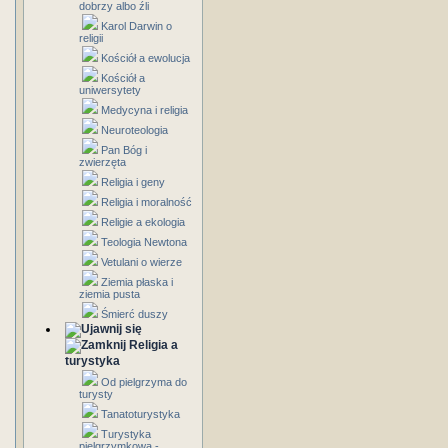
dobrzy albo źli
Karol Darwin o
religii
Kościół a ewolucja
Kościół a
uniwersytety
Medycyna i religia
Neuroteologia
Pan Bóg i
zwierzęta
Religia i geny
Religia i moralność
Religie a ekologia
Teologia Newtona
Vetulani o wierze
Ziemia płaska i
ziemia pusta
Śmierć duszy
Religia a
turystyka
Od pielgrzyma do
turysty
Tanatoturystyka
Turystyka
pielgrzymkowa -