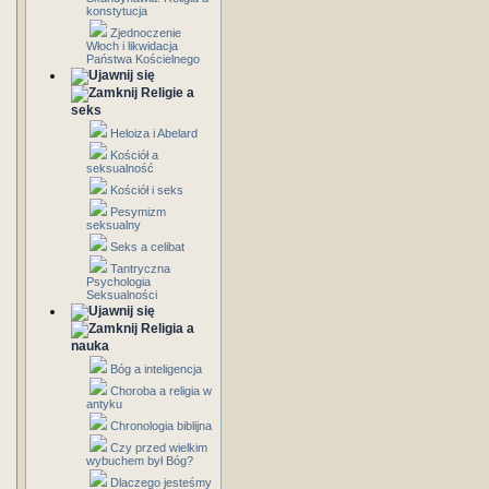
konstytucja
Zjednoczenie
Włoch i likwidacja
Państwa Kościelnego
Religie a
seks
Heloiza i Abelard
Kościół a
seksualność
Kościół i seks
Pesymizm
seksualny
Seks a celibat
Tantryczna
Psychologia
Seksualności
Religia a
nauka
Bóg a inteligencja
Choroba a religia w
antyku
Chronologia biblijna
Czy przed wielkim
wybuchem był Bóg?
Dlaczego jesteśmy