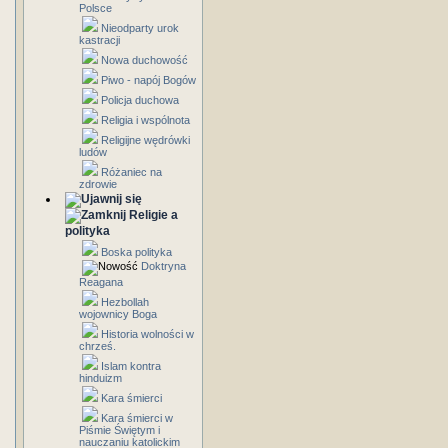
Polsce
Nieodparty urok
kastracji
Nowa duchowość
Piwo - napój Bogów
Policja duchowa
Religia i wspólnota
Religijne wędrówki
ludów
Różaniec na
zdrowie
Religie a
polityka
Boska polityka
Doktryna
Reagana
Hezbollah
wojownicy Boga
Historia wolności w
chrześ.
Islam kontra
hinduizm
Kara śmierci
Kara śmierci w
Piśmie Świętym i
nauczaniu katolickim