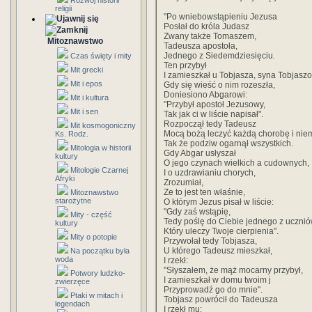
Rozwój historii
religii
"Po wniebowstąpieniu Jezusa
Posłał do króla Judasz
Zwany także Tomaszem,
Mitoznawstwo
Tadeusza apostoła,
Jednego z Siedemdziesięciu.
Czas święty i mity
Ten przybył
Mit grecki
I zamieszkał u Tobjasza, syna Tobjasz
Mit i epos
Gdy się wieść o nim rozeszła,
Doniesiono Abgarowi:
Mit i kultura
"Przybył apostoł Jezusowy,
Mit i sen
Tak jak ci w liście napisał".
Rozpoczął tedy Tadeusz
Mit kosmogoniczny
Mocą bożą leczyć każdą chorobę i nie
Ks. Rodz.
Tak że podziw ogarnął wszystkich.
Mitologia w historii
Gdy Abgar usłyszał
kultury
O jego czynach wielkich a cudownych,
Mitologie Czarnej
I o uzdrawianiu chorych,
Afryki
Zrozumiał,
Ze to jest ten właśnie,
Mitoznawstwo
starożytne
O którym Jezus pisał w liście:
"Gdy zaś wstąpię,
Mity - część
Tedy poślę do Ciebie jednego z ucznió
kultury
Który uleczy Twoje cierpienia".
Mity o potopie
Przywołał tedy Tobjasza,
U którego Tadeusz mieszkał,
Na początku była
woda
I rzekł:
"Słyszałem, że mąż mocarny przybył,
Potwory ludzko-
I zamieszkał w domu twoim j
zwierzęce
Przyprowadź go do mnie".
Ptaki w mitach i
Tobjasz powrócił do Tadeusza
legendach
I rzekł mu: