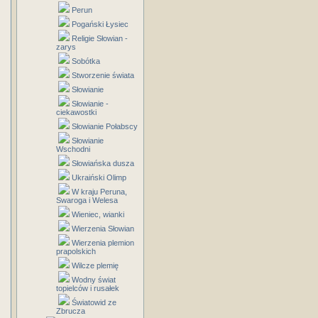
Perun
Pogański Łysiec
Religie Słowian -
zarys
Sobótka
Stworzenie świata
Słowianie
Słowianie -
ciekawostki
Słowianie Połabscy
Słowianie
Wschodni
Słowiańska dusza
Ukraiński Olimp
W kraju Peruna,
Swaroga i Welesa
Wieniec, wianki
Wierzenia Słowian
Wierzenia plemion
prapolskich
Wilcze plemię
Wodny świat
topielców i rusałek
Światowid ze
Zbrucza