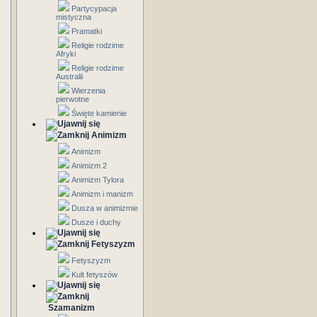
Partycypacja
mistyczna
Pramatki
Religie rodzime
Afryki
Religie rodzime
Australii
Wierzenia
pierwotne
Święte kamienie
Animizm
Animizm
Animizm 2
Animizm Tylora
Animizm i manizm
Dusza w animizmie
Dusze i duchy
Fetyszyzm
Fetyszyzm
Kult fetyszów
Szamanizm