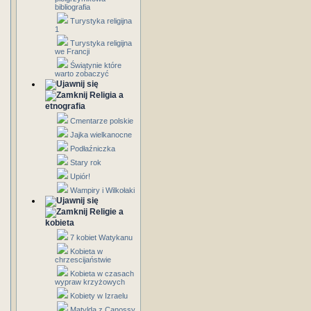
bibliografia
Turystyka religijna
1
Turystyka religijna
we Francji
Świątynie które
warto zobaczyć
Religia a
etnografia
Cmentarze polskie
Jajka wielkanocne
Podłaźniczka
Stary rok
Upiór!
Wampiry i Wilkołaki
Religie a
kobieta
7 kobiet Watykanu
Kobieta w
chrzescijaństwie
Kobieta w czasach
wypraw krzyżowych
Kobiety w Izraelu
Matylda z Canossy