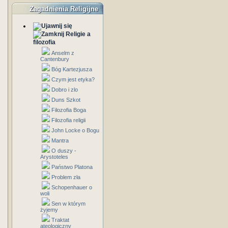
Zagadnienia Religijne
Religie a
filozofia
Anselm z
Cantenbury
Bóg Kartezjusza
Czym jest etyka?
Dobro i zlo
Duns Szkot
Filozofia Boga
Filozofia religii
John Locke o Bogu
Mantra
O duszy -
Arystoteles
Państwo Platona
Problem zła
Schopenhauer o
woli
Sen w którym
żyjemy
Traktat
ateologiczny