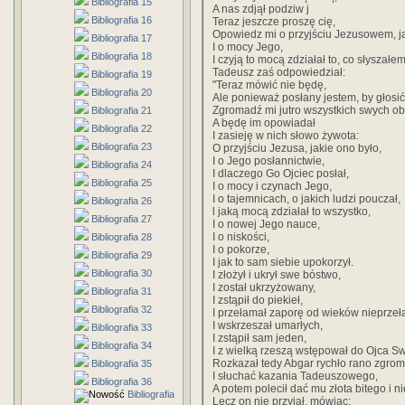
Bibliografia 15
A nas zdjął podziw j
Bibliografia 16
Teraz jeszcze proszę cię,
Opowiedz mi o przyjściu Jezusowem, ja
Bibliografia 17
I o mocy Jego,
Bibliografia 18
I czyją to mocą zdziałał to, co słyszałem
Tadeusz zaś odpowiedział:
Bibliografia 19
"Teraz mówić nie będę,
Bibliografia 20
Ale ponieważ posłany jestem, by głosić
Zgromadź mi jutro wszystkich swych ob
Bibliografia 21
A będę im opowiadał
Bibliografia 22
I zasieję w nich słowo żywota:
Bibliografia 23
O przyjściu Jezusa, jakie ono było,
I o Jego posłannictwie,
Bibliografia 24
I dlaczego Go Ojciec posłał,
Bibliografia 25
I o mocy i czynach Jego,
I o tajemnicach, o jakich ludzi pouczał,
Bibliografia 26
l jaką mocą zdziałał to wszystko,
Bibliografia 27
I o nowej Jego nauce,
I o niskości,
Bibliografia 28
I o pokorze,
Bibliografia 29
I jak to sam siebie upokorzył.
Bibliografia 30
I złożył i ukrył swe bóstwo,
I został ukrzyżowany,
Bibliografia 31
I zstąpił do piekieł,
Bibliografia 32
I przełamał zaporę od wieków nieprze
I wskrzeszał umarłych,
Bibliografia 33
I zstąpił sam jeden,
Bibliografia 34
I z wielką rzeszą wstępował do Ojca S
Rozkazał tedy Abgar rychło rano zgrom
Bibliografia 35
I słuchać kazania Tadeuszowego,
Bibliografia 36
A potem polecił dać mu złota bitego i 
Bibliografia
Lecz on nie przyjął, mówiąc: