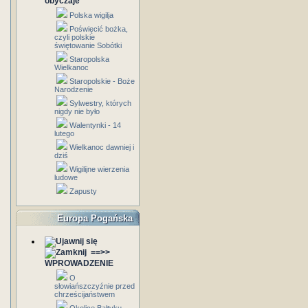
obyczaje
Polska wigilja
Poświęcić bożka,
czyli polskie
świętowanie Sobótki
Staropolska
Wielkanoc
Staropolskie - Boże
Narodzenie
Sylwestry, których
nigdy nie było
Walentynki - 14
lutego
Wielkanoc dawniej i
dziś
Wigilijne wierzenia
ludowe
Zapusty
Europa Pogańska
==>>
WPROWADZENIE
O
słowiańszczyźnie przed
chrześcijaństwem