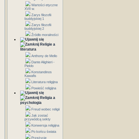
Wartości etyczne
XVII w.
Zarys filozofii
buddyjskiej 1
Zarys filozofii
buddyjskiej 2
Źródło moralności
Religie a
literatura
Anthony de Mello
Dante Alighieri -
Piekło
Konstandinos
Kawafis
Literatura religijna
Powieść religijna
Religia a
psychologia
Freud wobec religii
Jak zostać
przywódcą sekty
Konwersja religijna
Po końcu świata
Przeżycie