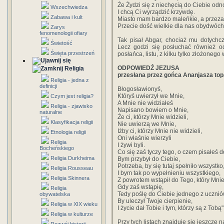
Że Żydzi się z niechęcią do Ciebie od
Wszechwiedza
I chcą Ci wyrządzić krzywdę.
Zabawa i kult
Miasto mam bardzo maleńkie, a przeza
Przecie dość wielkie dla nas obydwóch
Zarys
fenomenologii ofiary
Tak pisał Abgar, chociaż mu dotychcz
Świetość
Lecz godzi się posłuchać również o
Święta przestrzeń
posłańca, listu, z kilku tylko złożonego
ODPOWIEDŹ JEZUSA
Religia
przesłana przez gońca Ananjasza top
Religia - jedna z
definicji
Błogosławionyś,
Któryś uwierzył we Mnie,
Czym jest religia?
A Mnie nie widziałeś
Religia - zjawisko
Napisano bowiem o Mnie,
naturalne
Że ci, którzy Mnie widzieli,
Klasyfikacja religii
Nie uwierzą we Mnie,
Iżby ci, którzy Mnie nie widzieli,
Etnologia religii
Oni właśnie wierzyli
Religia
I żywi byli.
Bocheńskiego
Co się zaś tyczy tego, o czem pisałeś d
Religia Durkheima
Bym przybył do Ciebie,
Potrzeba, by się tutaj spełniło wszystk
Religia Rousseau
I bym tak po wypełnieniu wszystkiego,
Religia Skinnera
Z powrotem wstąpił do Tego, który Mnie
Gdy zaś wstąpię,
Religia
Tedy poślę do Ciebie jednego z ucznió
obywatelska
By uleczył Twoje cierpienie,
Religia w XIX wieku
I życie dał Tobie i tym, którzy są z Tobą"
Religia w kulturze
Przy tych listach znajduje się jeszcze 