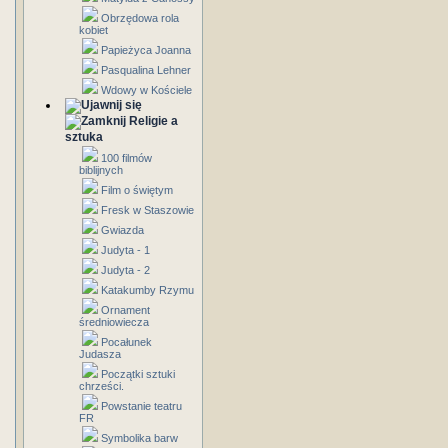
Obrzędowa rola
kobiet
Papieżyca Joanna
Pasqualina Lehner
Wdowy w Kościele
Religie a
sztuka
100 filmów
biblijnych
Film o świętym
Fresk w Staszowie
Gwiazda
Judyta - 1
Judyta - 2
Katakumby Rzymu
Ornament
średniowiecza
Pocałunek
Judasza
Początki sztuki
chrześci.
Powstanie teatru
FR
Symbolika barw