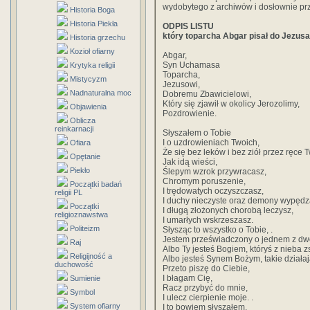
wydobytego z archiwów i dosłownie prz
Historia Boga
Historia Piekła
ODPIS LISTU
który toparcha Abgar pisał do Jezusa
Historia grzechu
Kozioł ofiarny
Abgar,
Syn Uchamasa
Krytyka religii
Toparcha,
Mistycyzm
Jezusowi,
Nadnaturalna moc
Dobremu Zbawicielowi,
Który się zjawił w okolicy Jerozolimy,
Objawienia
Pozdrowienie.
Oblicza
reinkarnacji
Słyszałem o Tobie
I o uzdrowieniach Twoich,
Ofiara
Że się bez leków i bez ziół przez ręce T
Opętanie
Jak idą wieści,
Piekło
Ślepym wzrok przywracasz,
Chromym poruszenie,
Początki badań
I trędowatych oczyszczasz,
religii PL
I duchy nieczyste oraz demony wypędz
Początki
I długą złożonych chorobą leczysz,
religioznawstwa
I umarłych wskrzeszasz.
Politeizm
Słysząc to wszystko o Tobie, .
Jestem przeświadczony o jednem z dwo
Raj
Albo Ty jesteś Bogiem, któryś z nieba zst
Religijność a
Albo jesteś Synem Bożym, takie działaj
duchowość
Przeto piszę do Ciebie,
I błagam Cię,
Sumienie
Racz przybyć do mnie,
Symbol
I ulecz cierpienie moje. .
System ofiarny
I to bowiem słyszałem,