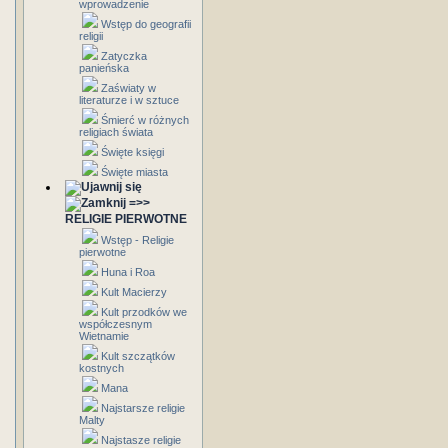
wprowadzenie
Wstęp do geografii
religii
Zatyczka
panieńska
Zaświaty w
literaturze i w sztuce
Śmierć w różnych
religiach świata
Święte księgi
Święte miasta
=>>
RELIGIE PIERWOTNE
Wstęp - Religie
pierwotne
Huna i Roa
Kult Macierzy
Kult przodków we
współczesnym
Wietnamie
Kult szczątków
kostnych
Mana
Najstarsze religie
Malty
Najstasze religie