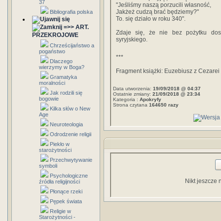
37
"Jeśliśmy naszą porzucili własność,
Jakżeż cudzą brać będziemy?"
Bibliografia polska
To. się działo w roku 340".
=>> ART.
Zdaje się, że nie bez pożytku dosł
PRZEKROJOWE
syryjskiego.
Chrześcijaństwo a
pogaństwo
***
Dlaczego
wierzymy w Boga?
Fragment książki: Euzebiusz z Cezarei
Gramatyka
moralności
Data utworzenia:
19/09/2018 @ 04:37
Jak rodzili się
Ostatnie zmiany:
21/09/2018 @ 23:34
bogowie
Kategoria :
Apokryfy
Strona czytana
164650 razy
Kilka słów o New
Age
Neuroteologia
Odrodzenie religii
Piekło w
starożytności
Przechwytywanie
symboli
Psychologiczne
Nikt jeszcze 
źródła religijności
Płonące rzeki
Pępek świata
Religie w
Starożytności -