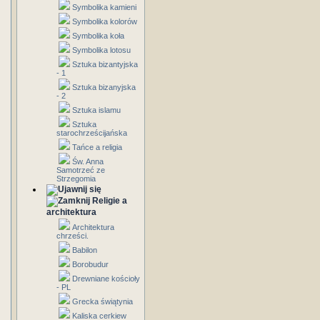
Symbolika kamieni
Symbolika kolorów
Symbolika koła
Symbolika lotosu
Sztuka bizantyjska
- 1
Sztuka bizanyjska
- 2
Sztuka islamu
Sztuka
starochrześcijańska
Tańce a religia
Św. Anna
Samotrzeć ze
Strzegomia
Religie a
architektura
Architektura
chrześci.
Babilon
Borobudur
Drewniane kościoły
- PL
Grecka świątynia
Kaliska cerkiew