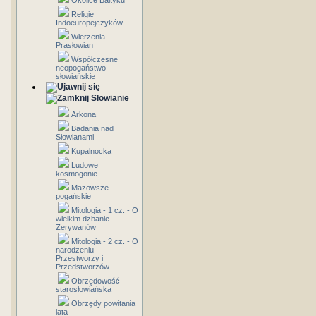
Okolice Bałtyku
Religie
Indoeuropejczyków
Wierzenia
Prasłowian
Współczesne
neopogaństwo
słowiańskie
Słowianie
Arkona
Badania nad
Słowianami
Kupalnocka
Ludowe
kosmogonie
Mazowsze
pogańskie
Mitologia - 1 cz. - O
wielkim dzbanie
Zerywanów
Mitologia - 2 cz. - O
narodzeniu
Przestworzy i
Przedstworzów
Obrzędowość
starosłowiańska
Obrzędy powitania
lata