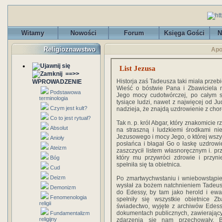
Witamy
Nowości
Forum
Księga Gości
N
Religioznawstwo
Apo
List Jezusa
==>>
Historja zaś Tadeusza taki miała przebi
WPROWADZENIE
Wieść o bóstwie Pana i Zbawiciela n
Podstawowa
Jego mocy cudotwórczej, po całym si
terminologia
tysiące ludzi, nawet z najwięcej od Ju
Czym jest kult?
nadzieja, że znajdą uzdrowienie z chor
Co to jest rytuał?
Tak n. p. król Abgar, który znakomicie r
Absolut
na straszną i ludzkiemi środkami ni
Jezusowego i mocy Jego, o której wszys
Anioły
posłańca i błagał Go o łaskę uzdrowi
Ateizm
zaszczycił listem własnoręcznym i. p
który mu przywróci zdrowie i przyn
Bóg
spełniła się ta obietnica.
Cud
Deizm
Po zmartwychwstaniu i wniebowstąpie
wysłał za bożem natchnieniem Tadeus
Demonizm
do Edessy, by tam jako herold i ewa
Fenomenologia
spełniły się wszystkie obietnice 
religii
świadectwo, wyjęte z archiwów Edessy
dokumentach publicznych, zawierającyc
Fundamentalizm
religijny
zdarzenia się nam przechowały. B