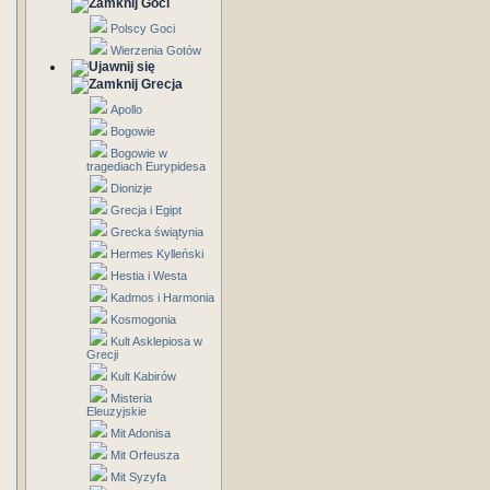
Goci
Polscy Goci
Wierzenia Gotów
Grecja
Apollo
Bogowie
Bogowie w
tragediach Eurypidesa
Dionizje
Grecja i Egipt
Grecka świątynia
Hermes Kylleński
Hestia i Westa
Kadmos i Harmonia
Kosmogonia
Kult Asklepiosa w
Grecji
Kult Kabirów
Misteria
Eleuzyjskie
Mit Adonisa
Mit Orfeusza
Mit Syzyfa