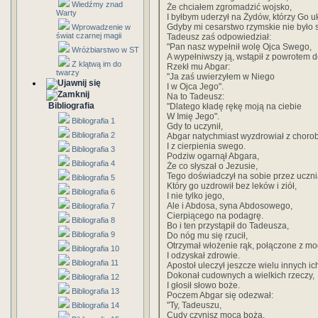
Wiedźmy znad
Że chciałem zgromadzić wojsko,
Warty
I byłbym uderzył na Żydów, którzy Go u
Gdyby mi cesarstwo rzymskie nie było s
Wprowadzenie w
świat czarnej magii
Tadeusz zaś odpowiedział:
"Pan nasz wypełnił wolę Ojca Swego,
Wróżbiarstwo w ST
A wypełniwszy ją, wstąpił z powrotem d
Z klątwą im do
Rzekł mu Abgar:
twarzy
"Ja zaś uwierzyłem w Niego
I w Ojca Jego".
Na to Tadeusz:
Bibliografia
"Dlatego kładę rękę moją na ciebie
W Imię Jego".
Bibliografia 1
Gdy to uczynił,
Bibliografia 2
Abgar natychmiast wyzdrowiał z choro
I z cierpienia swego.
Bibliografia 3
Podziw ogarnął Abgara,
Bibliografia 4
Że co słyszał o Jezusie,
Tego doświadczył na sobie przez uczn
Bibliografia 5
Który go uzdrowił bez leków i ziół,
Bibliografia 6
I nie tylko jego,
Ale i Abdosa, syna Abdosowego,
Bibliografia 7
Cierpiącego na podagrę.
Bibliografia 8
Bo i ten przystąpił do Tadeusza,
Bibliografia 9
Do nóg mu się rzucił,
Otrzymał włożenie rąk, połączone z mo
Bibliografia 10
I odzyskał zdrowie.
Bibliografia 11
Apostoł uleczył jeszcze wielu innych i
Dokonał cudownych a wielkich rzeczy,
Bibliografia 12
I głosił słowo boże.
Bibliografia 13
Poczem Abgar się odezwał:
"Ty, Tadeuszu,
Bibliografia 14
Cudy czynisz mocą bożą,