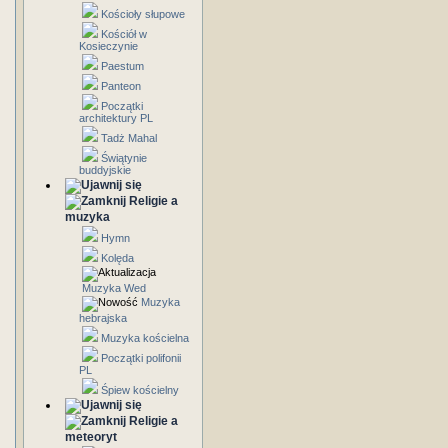
Kościoły słupowe
Kościół w
Kosieczynie
Paestum
Panteon
Początki
architektury PL
Tadż Mahal
Świątynie
buddyjskie
Religie a
muzyka
Hymn
Kolęda
Muzyka Wed
Muzyka
hebrajska
Muzyka kościelna
Początki polifonii
PL
Śpiew kościelny
Religie a
meteoryt