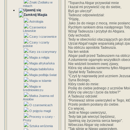
Znaki Zodiaku w
"Toparcha Abgar przywołał mnie
mitach
I kazał mi przywieść cię do siebie,
Byś go uleczył".
Magia
Tadeusz odpowiedział:
"Pójdę,
Astrologia
Jako że do niego z mocą. mnie posłano
Rychłym rankiem dnia następnego Tobj
Czarownice
Litewskie
Wziął Tadeusza i przybył do Abgara.
Gdy wchodził,
Czary i czarownice
Tedy w obecności otaczających go dos
Czary i czarty
Ujrzał Abgaf nagle wspaniałą jakąś zj
polskie
Na obliczu apostoła Tadeusza.
Na ten widok
Kary za czarymary
Abgar padł przed Tadeuszem na oblicz
Magia a religia
A zdumienie ogarnęło wszystkich obec
Magia afrykańska
Nie widzieli bowiem owej zjawy,
Która się ukazała samemu tylko Abgaro
Magia babilońska
Spytał tedy Tadeusza:
Magia podbija świat
"Czyś ty naprawdę jest uczniem Jezusa
Syna Bożego,
Magia w islamie
Który rzekł do mnie:
Magia w
Poślę do ciebie jednego z uczniów Moi
średniowieczu
Który cię uleczy i życie da tobie?"
Matka Joanna od
A Tadeusz odrzekł:
Aniołów
"Ponieważ silnie uwierzyłeś w Tego, któ
Przeto jestem posłany do ciebie.
O czarownicach
Co więcej,
O pojęciu magii
Jeśli w Niego uwierzysz,
Tedy tak jak wierzyć będziesz,
Procesy o czary -
Prusy
Spełnią się życzenia serca twego".
Wówczas Abgar się odezwał:
Sztuka wróżenia
"Tak silnie w Niego uwierzyłem,