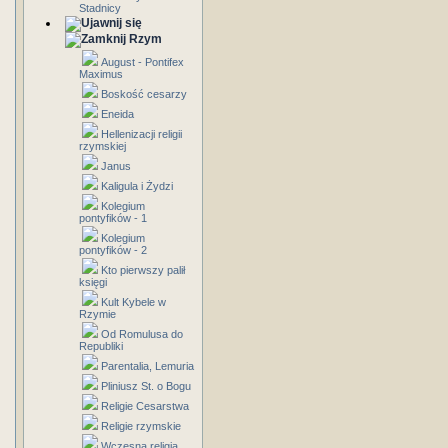
Stadnicy
Rzym
August - Pontifex
Maximus
Boskość cesarzy
Eneida
Hellenizacji religii
rzymskiej
Janus
Kaligula i Żydzi
Kolegium
pontyfików - 1
Kolegium
pontyfików - 2
Kto pierwszy palił
księgi
Kult Kybele w
Rzymie
Od Romulusa do
Republiki
Parentalia, Lemuria
Pliniusz St. o Bogu
Religie Cesarstwa
Religie rzymskie
Wczesna religia