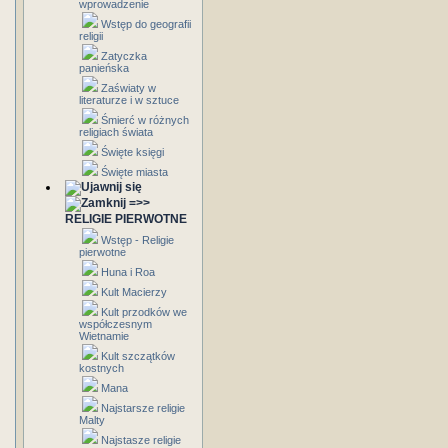
wprowadzenie
Wstęp do geografii
religii
Zatyczka
panieńska
Zaświaty w
literaturze i w sztuce
Śmierć w różnych
religiach świata
Święte księgi
Święte miasta
=>>
RELIGIE PIERWOTNE
Wstęp - Religie
pierwotne
Huna i Roa
Kult Macierzy
Kult przodków we
współczesnym
Wietnamie
Kult szczątków
kostnych
Mana
Najstarsze religie
Malty
Najstasze religie