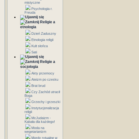
mistyczne
Psychologia r.
Freuda
Religie a
etnologia
Dzień Zaduszny
Etnologia religii
Kult słońca
Sati
Religie a
socjologia
Akty przemocy
Ateizm po czesku
Brat brud
Czy Zachód utracił
Boga
Grzechy i grzeszki
Instytucjonalizacja
religii
McJudaizm -
Kabała dla każdego!
Moda na
wegetarianizm
Mordy rytualne w