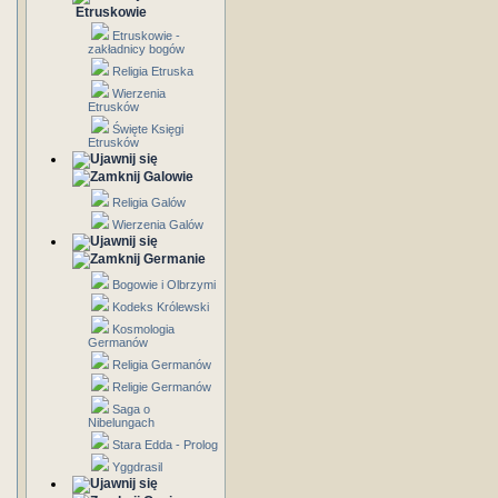
Etruskowie
Etruskowie -
zakładnicy bogów
Religia Etruska
Wierzenia
Etrusków
Święte Księgi
Etrusków
Galowie
Religia Galów
Wierzenia Galów
Germanie
Bogowie i Olbrzymi
Kodeks Królewski
Kosmologia
Germanów
Religia Germanów
Religie Germanów
Saga o
Nibelungach
Stara Edda - Prolog
Yggdrasil