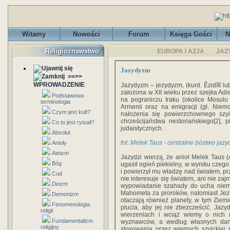
Witamy
Nowości
Forum
Księga Gości
N
Religioznawstwo
EUROPA I AZJA _ _ JAZY
Jazydyzm
==>>
WPROWADZENIE
Jazydyzm – jezydyzm, (kurd. Êzidîtî lu
założona w XII wieku przez szejka A
Podstawowa
na pograniczu Iraku (okolice Mosulu s
terminologia
Armenii oraz na emigracji (gł. Niem
Czym jest kult?
nałożenia się powierzchownego szyi
chrześcijaństwa nestoriańskiego[2], 
Co to jest rytuał?
judaistycznych.
Absolut
fot. Melek Taus - centralne bóstwo jaz
Anioły
Ateizm
Jazydzi wierzą, że anioł Melek Taus 
Bóg
ugasił ogień piekielny, w wyniku czego
i powierzył mu władzę nad światem, p
Cud
nie interesuje się światem, ani nie zaj
Deizm
wypowiadanie szahady do ucha niemo
Mahometa za proroków, natomiast Jezu
Demonizm
otaczają również planety, w tym Ziemi
Fenomenologia
plucia, aby jej nie zbezcześcić. Jazy
religii
wierzeniach i wciąż wiemy o nich 
Fundamentalizm
wyznawców, a według własnych dan
religijny
stosowania przez wiernych szyickiej 