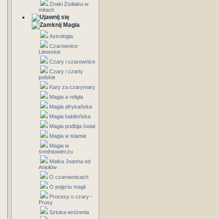
Znaki Zodiaku w
mitach
Magia
Astrologia
Czarownice
Litewskie
Czary i czarownice
Czary i czarty
polskie
Kary za czarymary
Magia a religia
Magia afrykańska
Magia babilońska
Magia podbija świat
Magia w islamie
Magia w
średniowieczu
Matka Joanna od
Aniołów
O czarownicach
O pojęciu magii
Procesy o czary -
Prusy
Sztuka wróżenia