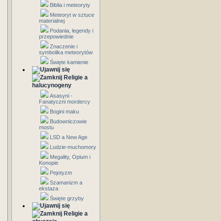
Biblia i meteoryty
Meteoryt w sztuce
materialnej
Podania, legendy i
przepowiednie
Znaczenie i
symbolika meteorytów
Święte kamienie
Religie a
halucynogeny
Asasyni -
Fanatyczni mordercy
Bogini maku
Budowniczowie
mostu
LSD a New Age
Ludzie-muchomory
Megality, Opium i
Konopie
Pejotyzm
Szamanizm a
ekstaza
Święte grzyby
Religie a