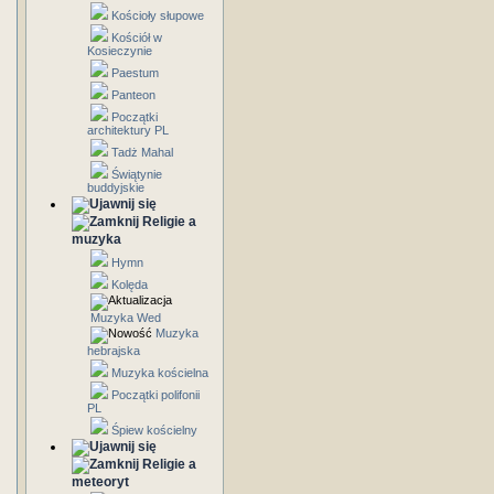
Kościoły słupowe
Kościół w
Kosieczynie
Paestum
Panteon
Początki
architektury PL
Tadż Mahal
Świątynie
buddyjskie
Religie a
muzyka
Hymn
Kolęda
Muzyka Wed
Muzyka
hebrajska
Muzyka kościelna
Początki polifonii
PL
Śpiew kościelny
Religie a
meteoryt