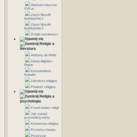
Wartości etyczne
XVII w.
Zarys filozofii
buddyjskiej 1
Zarys filozofii
buddyjskiej 2
Źródło moralności
Religie a
literatura
Anthony de Mello
Dante Alighieri -
Piekło
Konstandinos
Kawafis
Literatura religijna
Powieść religijna
Religia a
psychologia
Freud wobec religii
Jak zostać
przywódcą sekty
Konwersja religijna
Po końcu świata
Przeżycie