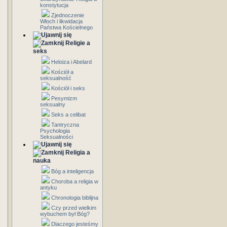
konstytucja
Zjednoczenie
Włoch i likwidacja
Państwa Kościelnego
Religie a
seks
Heloiza i Abelard
Kościół a
seksualność
Kościół i seks
Pesymizm
seksualny
Seks a celibat
Tantryczna
Psychologia
Seksualności
Religia a
nauka
Bóg a inteligencja
Choroba a religia w
antyku
Chronologia biblijna
Czy przed wielkim
wybuchem był Bóg?
Dlaczego jesteśmy