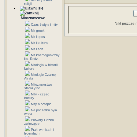
Rozwój historii
religii
Mitoznawstwo
Nikt jeszcze 
Czas święty i mity
Mit grecki
Mit i epos
Mit i kultura
Mit i sen
Mit kosmogoniczny
Ks. Rodz.
Mitologia w historii
kultury
Mitologie Czarnej
Afryki
Mitoznawstwo
starożytne
Mity - część
kultury
Mity o potopie
Na początku była
woda
Potwory ludzko-
zwierzęce
Ptaki w mitach i
legendach