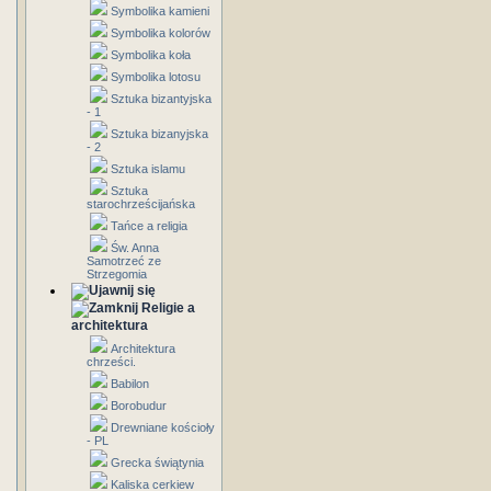
Symbolika kamieni
Symbolika kolorów
Symbolika koła
Symbolika lotosu
Sztuka bizantyjska
- 1
Sztuka bizanyjska
- 2
Sztuka islamu
Sztuka
starochrześcijańska
Tańce a religia
Św. Anna
Samotrzeć ze
Strzegomia
Religie a
architektura
Architektura
chrześci.
Babilon
Borobudur
Drewniane kościoły
- PL
Grecka świątynia
Kaliska cerkiew