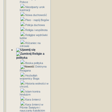
Polsce
Nieodparty urok
kastracji
Nowa duchowość
Piwo - napój Bogów
Policja duchowa
Religia i wspólnota
Religijne wędrówki
ludów
Różaniec na
zdrowie
Religie a
polityka
Boska polityka
Doktryna
Reagana
Hezbollah
wojownicy Boga
Historia wolności w
chrześ.
Islam kontra
hinduizm
Kara śmierci
Kara śmierci w
Piśmie Świętym i
nauczaniu katolickim