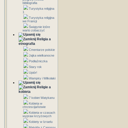
bibliografia
Turystyka religijna
1
Turystyka religijna
we Francji
Świątynie które
warto zobaczyć
Religia a
etnografia
Cmentarze polskie
Jajka wielkanocne
Podłaźniczka
Stary rok
Upiór!
Wampiry i Wilkołaki
Religie a
kobieta
7 kobiet Watykanu
Kobieta w
chrzescijaństwie
Kobieta w czasach
wypraw krzyżowych
Kobiety w Izraelu
Matylda z Canossy