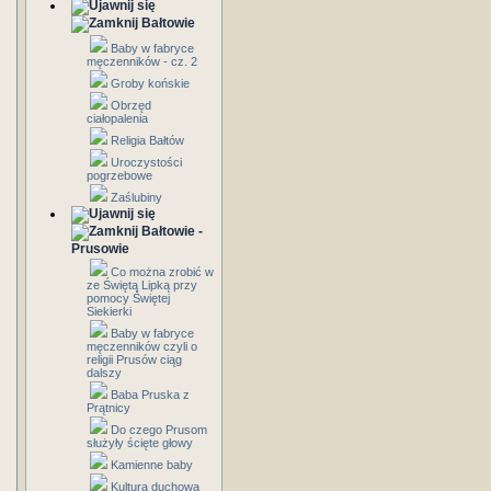
Bałtowie
Baby w fabryce
męczenników - cz. 2
Groby końskie
Obrzęd
ciałopalenia
Religia Bałtów
Uroczystości
pogrzebowe
Zaślubiny
Bałtowie -
Prusowie
Co można zrobić w
ze Świętą Lipką przy
pomocy Świętej
Siekierki
Baby w fabryce
męczenników czyli o
religii Prusów ciąg
dalszy
Baba Pruska z
Prątnicy
Do czego Prusom
służyły ścięte głowy
Kamienne baby
Kultura duchowa