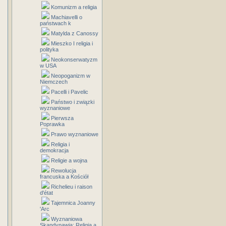
Komunizm a religia
Machiavelli o
państwach k
Matylda z Canossy
Mieszko I religia i
polityka
Neokonserwatyzm
w USA
Neopoganizm w
Niemczech
Pacelli i Pavelic
Państwo i związki
wyznaniowe
Pierwsza
Poprawka
Prawo wyznaniowe
Religia i
demokracja
Religie a wojna
Rewolucja
francuska a Kościół
Richelieu i raison
d'état
Tajemnica Joanny
'Arc
Wyznaniowa
Skandynawia: Religia a