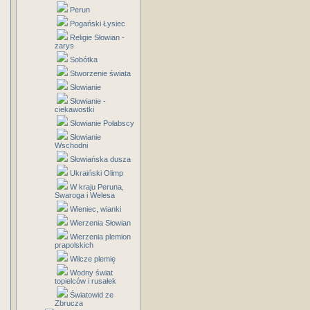
Perun
Pogański Łysiec
Religie Słowian -
zarys
Sobótka
Stworzenie świata
Słowianie
Słowianie -
ciekawostki
Słowianie Połabscy
Słowianie
Wschodni
Słowiańska dusza
Ukraiński Olimp
W kraju Peruna,
Swaroga i Welesa
Wieniec, wianki
Wierzenia Słowian
Wierzenia plemion
prapolskich
Wilcze plemię
Wodny świat
topielców i rusałek
Światowid ze
Zbrucza