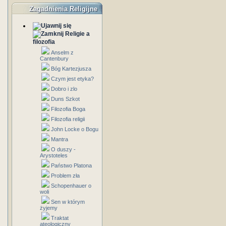
Zagadnienia Religijne
Religie a
filozofia
Anselm z
Cantenbury
Bóg Kartezjusza
Czym jest etyka?
Dobro i zlo
Duns Szkot
Filozofia Boga
Filozofia religii
John Locke o Bogu
Mantra
O duszy -
Arystoteles
Państwo Platona
Problem zła
Schopenhauer o
woli
Sen w którym
żyjemy
Traktat
ateologiczny