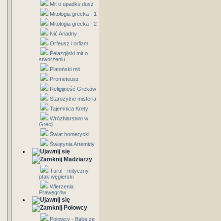
Mit o upadku dusz
Mitologia grecka - 1
Mitologia grecka - 2
Nić Ariadny
Orfeusz i orfizm
Pelazgijski mit o
stworzeniu
Platoński mit
Prometeusz
Religijność Greków
Starożytne misteria
Tajemnica Krety
Wróżbiarstwo w
Grecji
Świat homerycki
Świątynia Artemidy
Madziarzy
Turul - mityczny
ptak węgierski
Wierzenia
Prawęgrów
Połowcy
Połowcy - Baba ze