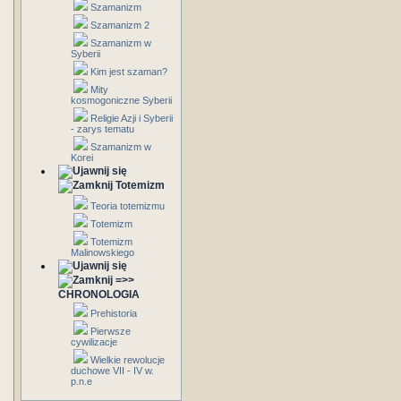
Szamanizm
Szamanizm 2
Szamanizm w
Syberii
Kim jest szaman?
Mity
kosmogoniczne Syberii
Religie Azji i Syberii
- zarys tematu
Szamanizm w
Korei
Totemizm
Teoria totemizmu
Totemizm
Totemizm
Malinowskiego
=>>
CHRONOLOGIA
Prehistoria
Pierwsze
cywilizacje
Wielkie rewolucje
duchowe VII - IV w.
p.n.e