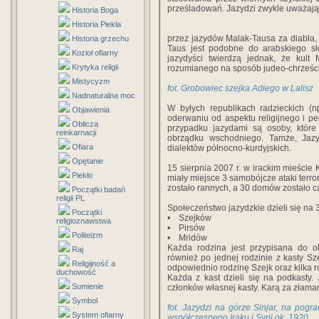
prześladowań. Jazydzi zwykle uważają
Historia Boga
Historia Piekła
przez jazydów Malak-Tausa za diabła
Historia grzechu
Taus jest podobne do arabskiego sł
Kozioł ofiarny
jazydyści twierdzą jednak, że kult 
Krytyka religii
rozumianego na sposób judeo-chrześci
Mistycyzm
fot. Grobowiec szejka Adiego w Lalisz
Nadnaturalna moc
W byłych republikach radzieckich (n
Objawienia
oderwaniu od aspektu religijnego i pe
Oblicza
przypadku jazydami są osoby, któr
reinkarnacji
obrządku wschodniego. Tamże, Jaz
Ofiara
dialektów północno-kurdyjskich.
Opętanie
15 sierpnia 2007 r. w irackim mieśc
Piekło
miały miejsce 3 samobójcze ataki terr
zostało rannych, a 30 domów zostało c
Początki badań
religii PL
Społeczeństwo jazydzkie dzieli się na 3
Początki
• Szejków
religioznawstwa
• Pirsów
Politeizm
• Mridów
Każda rodzina jest przypisana do o
Raj
również po jednej rodzinie z kasty S
Religijność a
odpowiednio rodzinę Szejk oraz kilka r
duchowość
Każda z kast dzieli się na podkasty.
Sumienie
członków własnej kasty. Karą za złaman
Symbol
fot. Jazydzi na górze Sinjar, na pogra
System ofiarny
współczesnego Iraku i Syrii ok. 1920