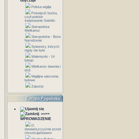
obyczaje
Polska wigilja
Poświęcić bożka,
czyli polskie
świętowanie Sobótki
Staropolska
Wielkanoc
Staropolskie - Boże
Narodzenie
Sylwestry, których
nigdy nie było
Walentynki - 14
lutego
Wielkanoc dawniej i
dziś
Wigilijne wierzenia
ludowe
Zapusty
Europa Pogańska
==>>
WPROWADZENIE
O
słowiańszczyźnie przed
chrześcijaństwem