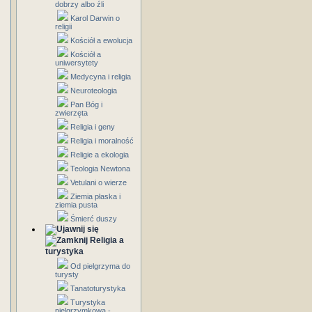
dobrzy albo źli
Karol Darwin o
religii
Kościół a ewolucja
Kościół a
uniwersytety
Medycyna i religia
Neuroteologia
Pan Bóg i
zwierzęta
Religia i geny
Religia i moralność
Religie a ekologia
Teologia Newtona
Vetulani o wierze
Ziemia płaska i
ziemia pusta
Śmierć duszy
Religia a
turystyka
Od pielgrzyma do
turysty
Tanatoturystyka
Turystyka
pielgrzymkowa -