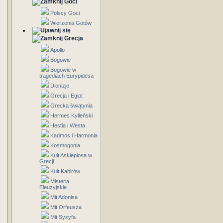
Goci
Polscy Goci
Wierzenia Gotów
Grecja
Apollo
Bogowie
Bogowie w
tragediach Eurypidesa
Dionizje
Grecja i Egipt
Grecka świątynia
Hermes Kylleński
Hestia i Westa
Kadmos i Harmonia
Kosmogonia
Kult Asklepiosa w
Grecji
Kult Kabirów
Misteria
Eleuzyjskie
Mit Adonisa
Mit Orfeusza
Mit Syzyfa