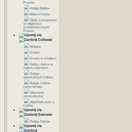
Prusów
Religia Bałtów
Wiara Prusów
Ślady szamanizmu
w religijności
średniowiecznych
Prusów
Celtowie
Beltaine
Druidzi
Druidzi w źródłach
Niebo i słońce w
mitach celtyckich
Religia
starożytnych Celtów
Religie Celtów -
zarys tematu
Wierzenia
staroceltyckie
Wędrówki dusz u
Celtów
Dakowie
Religia Daków