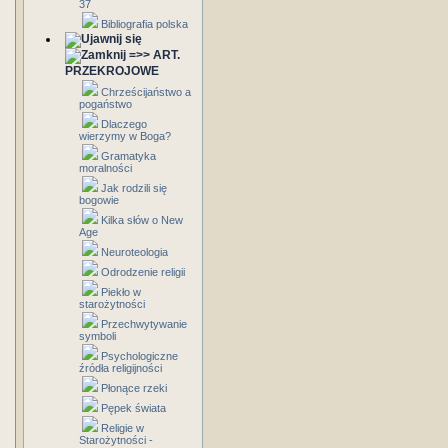
37
Bibliografia polska
=>> ART.
PRZEKROJOWE
Chrześcijaństwo a
pogaństwo
Dlaczego
wierzymy w Boga?
Gramatyka
moralności
Jak rodzili się
bogowie
Kilka słów o New
Age
Neuroteologia
Odrodzenie religii
Piekło w
starożytności
Przechwytywanie
symboli
Psychologiczne
źródła religijności
Płonące rzeki
Pępek świata
Religie w
Starożytności -