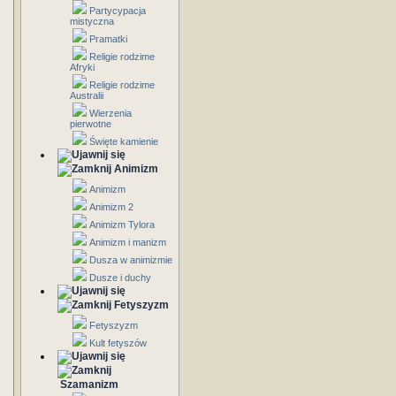
Partycypacja
mistyczna
Pramatki
Religie rodzime
Afryki
Religie rodzime
Australii
Wierzenia
pierwotne
Święte kamienie
Animizm
Animizm
Animizm 2
Animizm Tylora
Animizm i manizm
Dusza w animizmie
Dusze i duchy
Fetyszyzm
Fetyszyzm
Kult fetyszów
Szamanizm