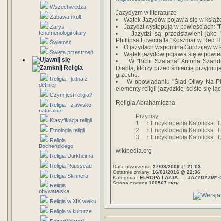
Wszechwiedza
Jazydyzm w literaturze
Zabawa i kult
• Wątek Jazydów pojawia się w książc
• Jazydzi występują w powieściach: "Pr
Zarys
fenomenologii ofiary
• Jazydzi są przedstawieni jako 
Phillipsa Lovecrafta "Koszmar w Red H
Świetość
• O jazydach wspomina Gurdżijew w ks
Święta przestrzeń
• Wątek jazydów pojawia się w powieśc
• W "Biblii Szatana" Antona Szand
Religia
Diabła, którzy przed śmiercią przyjmu
grzechu.
Religia - jedna z
• W opowiadaniu "Ślad Oliwy Na Pias
definicji
elementy religii jazydzkiej ściśle się ł
Czym jest religia?
Religia Abrahamiczna
Religia - zjawisko
naturalne
Przypisy
Klasyfikacja religii
1. ↑ Encyklopedia Katolicka. T.
2. ↑ Encyklopedia Katolicka. T.
Etnologia religii
3. ↑ Encyklopedia Katolicka. T.
Religia
Bocheńskiego
wikipedia.org
Religia Durkheima
Religia Rousseau
Data utworzenia:
27/08/2009 @ 21:03
Ostatnie zmiany:
16/01/2016 @ 22:36
Religia Skinnera
Kategoria :
EUROPA I AZJA _ _ JAZYDYZM* 
Strona czytana
100567 razy
Religia
obywatelska
Religia w XIX wieku
Religia w kulturze