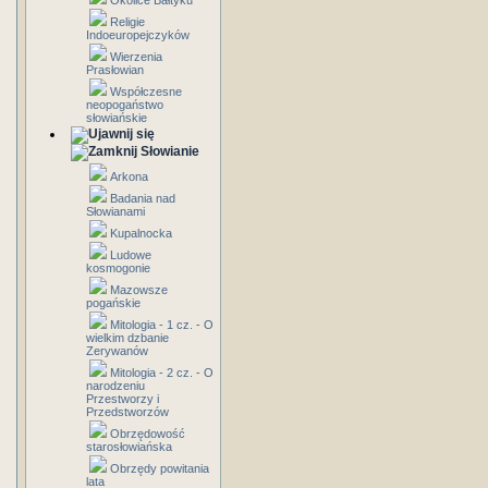
Okolice Bałtyku
Religie
Indoeuropejczyków
Wierzenia
Prasłowian
Współczesne
neopogaństwo
słowiańskie
Słowianie
Arkona
Badania nad
Słowianami
Kupalnocka
Ludowe
kosmogonie
Mazowsze
pogańskie
Mitologia - 1 cz. - O
wielkim dzbanie
Zerywanów
Mitologia - 2 cz. - O
narodzeniu
Przestworzy i
Przedstworzów
Obrzędowość
starosłowiańska
Obrzędy powitania
lata