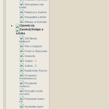
Obrzędowa rola
kobiet
Papieżyca Joanna
Pasqualina Lehner
Wdowy w Kościele
Religie a
sztuka
100 filmów
biblijnych
Film o świętym
Fresk w Staszowie
Gwiazda
Judyta - 1
Judyta - 2
Katakumby Rzymu
Ornament
średniowiecza
Pocałunek
Judasza
Początki sztuki
chrześci.
Powstanie teatru
FR
Symbolika barw