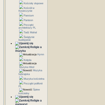
Kościoły słupowe
Kościół w
Kosieczynie
Paestum
Panteon
Początki
architektury PL
Tadż Mahal
Świątynie
buddyjskie
Religie a
muzyka
Hymn
Kolęda
Muzyka Wed
Muzyka
hebrajska
Muzyka kościelna
Początki polifonii
PL
Śpiew
kościelny
Religie a
meteoryt