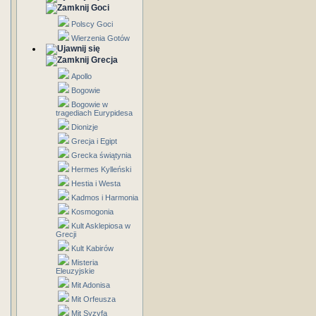
Goci
Polscy Goci
Wierzenia Gotów
Grecja
Apollo
Bogowie
Bogowie w
tragediach Eurypidesa
Dionizje
Grecja i Egipt
Grecka świątynia
Hermes Kylleński
Hestia i Westa
Kadmos i Harmonia
Kosmogonia
Kult Asklepiosa w
Grecji
Kult Kabirów
Misteria
Eleuzyjskie
Mit Adonisa
Mit Orfeusza
Mit Syzyfa