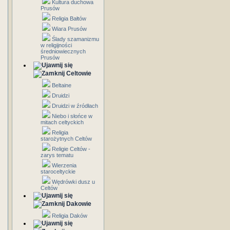
Kultura duchowa
Prusów
Religia Bałtów
Wiara Prusów
Ślady szamanizmu
w religijności
średniowiecznych
Prusów
Celtowie
Beltaine
Druidzi
Druidzi w źródłach
Niebo i słońce w
mitach celtyckich
Religia
starożytnych Celtów
Religie Celtów -
zarys tematu
Wierzenia
staroceltyckie
Wędrówki dusz u
Celtów
Dakowie
Religia Daków