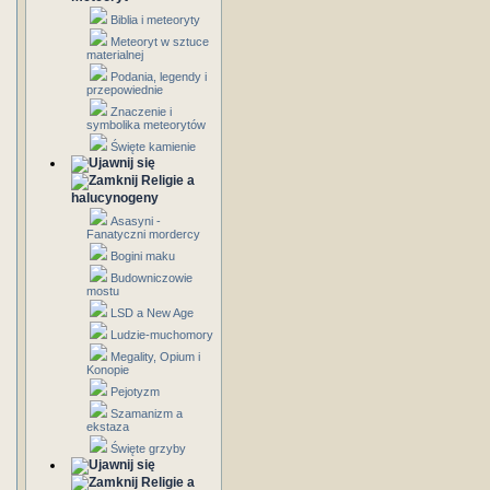
Biblia i meteoryty
Meteoryt w sztuce
materialnej
Podania, legendy i
przepowiednie
Znaczenie i
symbolika meteorytów
Święte kamienie
Religie a
halucynogeny
Asasyni -
Fanatyczni mordercy
Bogini maku
Budowniczowie
mostu
LSD a New Age
Ludzie-muchomory
Megality, Opium i
Konopie
Pejotyzm
Szamanizm a
ekstaza
Święte grzyby
Religie a