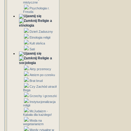
mistyczne
Psychologia r.
Freuda
Religie a
etnologia
Dzień Zaduszny
Etnologia religii
Kult słońca
Sati
Religie a
socjologia
Akty przemocy
Ateizm po czesku
Brat brud
Czy Zachód utracił
Boga
Grzechy i grzeszki
Instytucjonalizacja
religii
McJudaizm -
Kabała dla każdego!
Moda na
wegetarianizm
Mordy rytualne w