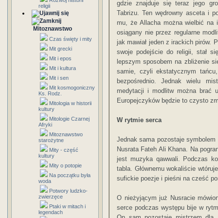
Rozwój historii
gdzie znajduje się teraz jego g
religii
Tabrizu. Ten wędrowny asceta i p
mu, że Allacha można wielbić na 
Mitoznawstwo
osiągany nie przez regularne modli
Czas święty i mity
jak mawiał jeden z irackich pirów.
Mit grecki
swoje podejście do religii, stał s
Mit i epos
lepszym sposobem na zbliżenie si
Mit i kultura
samie, czyli ekstatycznym tańcu
Mit i sen
bezpośrednio. Jednak wielu mist
Mit kosmogoniczny
medytacji i modlitw można brać 
Ks. Rodz.
Europejczyków będzie to czysto zm
Mitologia w historii
kultury
Mitologie Czarnej
W rytmie serca
Afryki
Mitoznawstwo
Jednak sama pozostaje symbolem su
starożytne
Nusrata Fateh Ali Khana. Na pogran
Mity - część
kultury
jest muzyka qawwali. Podczas ko
Mity o potopie
tabla. Głównemu wokaliście wtóruje
Na początku była
sufickie poezje i pieśni na cześć 
woda
Potwory ludzko-
zwierzęce
O nieżyjącym już Nusracie mówion
Ptaki w mitach i
serce podczas występu bije w rytm
legendach
On sam pozostaje mistrzem dla 