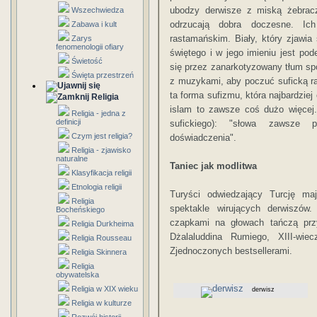
ubodzy derwisze z miską żebraczą
Wszechwiedza
odrzucają dobra doczesne. Ic
Zabawa i kult
rastamańskim. Biały, który zjawia 
Zarys
fenomenologii ofiary
świętego i w jego imieniu jest p
Świetość
się przez zanarkotyzowany tłum spo
Święta przestrzeń
z muzykami, aby poczuć suficką ra
ta forma sufizmu, która najbardzie
Religia
islam to zawsze coś dużo więcej. 
Religia - jedna z
definicji
sufickiego): "słowa zawsze 
Czym jest religia?
doświadczenia".
Religia - zjawisko
naturalne
Taniec jak modlitwa
Klasyfikacja religii
Etnologia religii
Turyści odwiedzający Turcję m
Religia
spektakle wirujących derwiszów
Bocheńskiego
czapkami na głowach tańczą przy
Religia Durkheima
Dżalaluddina Rumiego, XIII-wi
Religia Rousseau
Zjednoczonych bestsellerami.
Religia Skinnera
Religia
obywatelska
Religia w XIX wieku
derwisz
Religia w kulturze