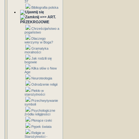
37
Bibliografia polska
=>> ART.
PRZEKROJOWE
Chrześcijaństwo a
pogaństwo
Dlaczego
wierzymy w Boga?
Gramatyka
moralności
Jak rodzili się
bogowie
Kilka słów o New
Age
Neuroteologia
Odrodzenie religii
Piekło w
starożytności
Przechwytywanie
symboli
Psychologiczne
źródła religijności
Płonące rzeki
Pępek świata
Religie w
Starożytności -