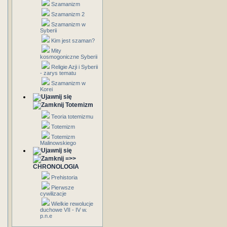
Szamanizm
Szamanizm 2
Szamanizm w
Syberii
Kim jest szaman?
Mity
kosmogoniczne Syberii
Religie Azji i Syberii
- zarys tematu
Szamanizm w
Korei
Totemizm
Teoria totemizmu
Totemizm
Totemizm
Malinowskiego
=>>
CHRONOLOGIA
Prehistoria
Pierwsze
cywilizacje
Wielkie rewolucje
duchowe VII - IV w.
p.n.e