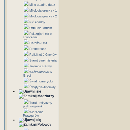
Mit o upadku dusz
Mitologia grecka - 1
Mitologia grecka - 2
Nić Ariadny
Orfeusz i orfizm
Pelazgijski mit o
stworzeniu
Platoński mit
Prometeusz
Religijność Greków
Starożytne misteria
Tajemnica Krety
Wróżbiarstwo w
Grecji
Świat homerycki
Świątynia Artemidy
Madziarzy
Turul - mityczny
ptak węgierski
Wierzenia
Prawęgrów
Połowcy