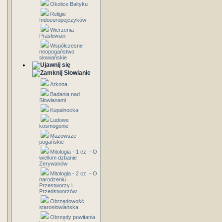
Okolice Bałtyku
Religie
Indoeuropejczyków
Wierzenia
Prasłowian
Współczesne
neopogaństwo
słowiańskie
Słowianie
Arkona
Badania nad
Słowianami
Kupalnocka
Ludowe
kosmogonie
Mazowsze
pogańskie
Mitologia - 1 cz. - O
wielkim dzbanie
Zerywanów
Mitologia - 2 cz. - O
narodzeniu
Przestworzy i
Przedstworzów
Obrzędowość
starosłowiańska
Obrzędy powitania