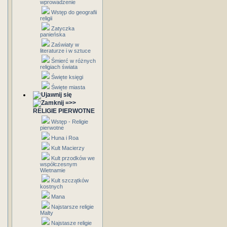
wprowadzenie
Wstęp do geografii
religii
Zatyczka
panieńska
Zaświaty w
literaturze i w sztuce
Śmierć w różnych
religiach świata
Święte księgi
Święte miasta
=>>
RELIGIE PIERWOTNE
Wstęp - Religie
pierwotne
Huna i Roa
Kult Macierzy
Kult przodków we
współczesnym
Wietnamie
Kult szczątków
kostnych
Mana
Najstarsze religie
Malty
Najstasze religie