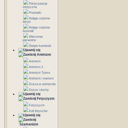
Partycypacja
mistyczna
Pramatki
Religie rodzime
Afryki
Religie rodzime
Australii
Wierzenia
pierwotne
Święte kamienie
Animizm
Animizm
Animizm 2
Animizm Tylora
Animizm i manizm
Dusza w animizmie
Dusze i duchy
Fetyszyzm
Fetyszyzm
Kult fetyszów
Szamanizm