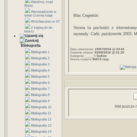
Wiedźmy znad
Warty
Wprowadzenie w
Max Cegielski
świat czarnej magii
Wróżbiarstwo w ST
Strona ta pochodzi z internetow
Z klątwą im do
twarzy
wywiady: Café, październik 2003, M
Bibliografia
Data utworzenia:
19/07/2016 @ 23:41
Bibliografia 1
Ostatnie zmiany:
03/09/2016 @ 01:10
Kategoria :
____> Sufizm
Bibliografia 2
Strona czytana
96573 razy
Bibliografia 3
Bibliografia 4
Bibliografia 5
Bibliografia 6
Bibliografia 7
Bibliografia 8
Bibliografia 9
Nikt jeszcze 
Bibliografia 10
Bibliografia 11
Bibliografia 12
Bibliografia 13
Bibliografia 14