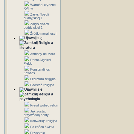
Wartości etyczne
XVII w.
Zarys filozofii
buddyjskiej 1
Zarys filozofii
buddyjskiej 2
Źródło moralności
Religie a
literatura
Anthony de Mello
Dante Alighieri -
Piekło
Konstandinos
Kawafis
Literatura religijna
Powieść religijna
Religia a
psychologia
Freud wobec religii
Jak zostać
przywódcą sekty
Konwersja religijna
Po końcu świata
Przeżycie