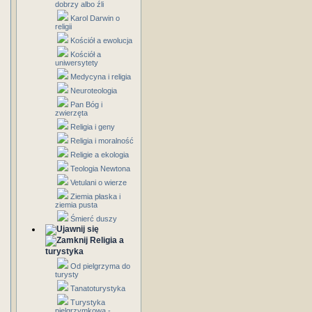
dobrzy albo źli
Karol Darwin o
religii
Kościół a ewolucja
Kościół a
uniwersytety
Medycyna i religia
Neuroteologia
Pan Bóg i
zwierzęta
Religia i geny
Religia i moralność
Religie a ekologia
Teologia Newtona
Vetulani o wierze
Ziemia płaska i
ziemia pusta
Śmierć duszy
Religia a
turystyka
Od pielgrzyma do
turysty
Tanatoturystyka
Turystyka
pielgrzymkowa -