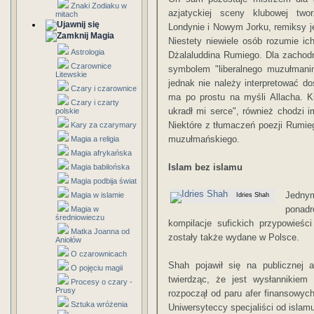
Znaki Zodiaku w
azjatyckiej sceny klubowej two
mitach
Londynie i Nowym Jorku, remiksy 
Magia
Niestety niewiele osób rozumie ic
Astrologia
Dżalaluddina Rumiego. Dla zachodn
Czarownice
symbolem "liberalnego muzułmanin
Litewskie
jednak nie należy interpretować 
Czary i czarownice
ma po prostu na myśli Allacha. Ki
Czary i czarty
ukradł mi serce", również chodzi
polskie
Niektóre z tłumaczeń poezji Rumie
Kary za czarymary
muzułmańskiego.
Magia a religia
Magia afrykańska
Islam bez islamu
Magia babilońska
Magia podbija świat
Jednym
Magia w islamie
Idries Shah
ponadr
Magia w
średniowieczu
kompilacje sufickich przypowieśc
Matka Joanna od
zostały także wydane w Polsce.
Aniołów
O czarownicach
Shah pojawił się na publicznej 
O pojęciu magii
twierdząc, że jest wysłannikiem 
Procesy o czary -
Prusy
rozpoczął od paru afer finansowyc
Sztuka wróżenia
Uniwersyteccy specjaliści od islam