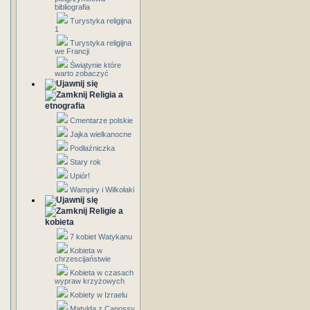
bibliografia
Turystyka religijna
1
Turystyka religijna
we Francji
Świątynie które
warto zobaczyć
Religia a
etnografia
Cmentarze polskie
Jajka wielkanocne
Podłaźniczka
Stary rok
Upiór!
Wampiry i Wilkołaki
Religie a
kobieta
7 kobiet Watykanu
Kobieta w
chrzescijaństwie
Kobieta w czasach
wypraw krzyżowych
Kobiety w Izraelu
Matylda z Canossy