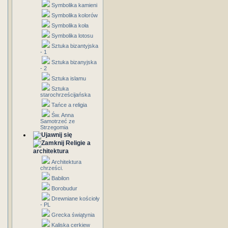
Symbolika kamieni
Symbolika kolorów
Symbolika koła
Symbolika lotosu
Sztuka bizantyjska
- 1
Sztuka bizanyjska
- 2
Sztuka islamu
Sztuka
starochrześcijańska
Tańce a religia
Św. Anna
Samotrzeć ze
Strzegomia
Religie a
architektura
Architektura
chrześci.
Babilon
Borobudur
Drewniane kościoły
- PL
Grecka świątynia
Kaliska cerkiew