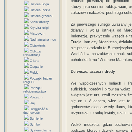
praktyki prowadzą do głębokic
Historia Boga
którzy jako sunnici traktują wiarę
Historia Piekła
zakazów i nakazów, postrzega sufi
Historia grzechu
Kozioł ofiarny
Za pierwszego sufiego uważany je
Krytyka religii
działały i wciąż istnieją od Mar
Mistycyzm
Indonezję, praktycznie wszędzie ta
Nadnaturalna moc
Turcja, Iran czy Afganistan, działal
Objawienia
nie przeszkadzało to Europejczyko
Oblicza
Wschód w poszukiwaniu nauk sufi
reinkarnacji
bohaterka filmu "W stronę Marrakes
Ofiara
Opętanie
Derwisze, asceci i dredy
Piekło
Początki badań
religii PL
We współczesnych Indiach i Pak
Początki
sufickich, poetów i pirów są wcią
religioznawstwa
świętem jest urs, czyli rocznica śm
Politeizm
się on z Allachem, więc jest to
Raj
grobowców ciągną wtedy tłumy, któ
Religijność a
przynoszą ze sobą kwiaty, szale i 
duchowość
Sumienie
Wokół meczetu, gdzie pochowany
Symbol
podczas których dźwięki qawwali 
System ofiarny