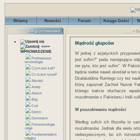
Witamy
Nowości
Forum
Księga Gości
N
Religioznawstwo
____> Su
Mądrość głupców
==>>
WPROWADZENIE
W jednej z azjatyckich przypowieś
Podstawowa
jest sufim?" pada następująca odp
terminologia
nie pyta, kto jest sufim". W Pakis
Czym jest kult?
będzie siebie nawet określał w ten 
Co to jest rytuał?
Dżalaluddina Rumiego czy też nauk
Absolut
którą zapoznał Zachód Nusrat Fat
Anioły
którego trakcie słuchacze wpad
Ateizm
muzułmanów z Pakistanu i Indii sufi
Bóg
Cud
W poszukiwaniu mądrości
Deizm
Demonizm
Według sufich ich filozofia to sa
Fenomenologia
muzułmanów. Jednak dla wielu ort
religii
niebezpiecznymi, bo ich różnorod
Fundamentalizm
religijny