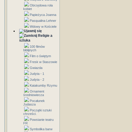
Obrzędowa rola
kobiet
Papieżyca Joanna
Pasqualina Lehner
Wdowy w Kościele
Religie a
sztuka
100 filmów
biblijnych
Film o świętym
Fresk w Staszowie
Gwiazda
Judyta - 1
Judyta - 2
Katakumby Rzymu
Ornament
średniowiecza
Pocałunek
Judasza
Początki sztuki
chrześci.
Powstanie teatru
FR
Symbolika barw