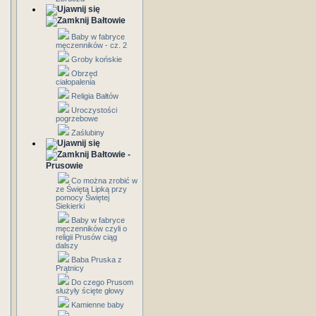
Bałtowie
Baby w fabryce
męczenników - cz. 2
Groby końskie
Obrzęd
ciałopalenia
Religia Bałtów
Uroczystości
pogrzebowe
Zaślubiny
Bałtowie -
Prusowie
Co można zrobić w
ze Świętą Lipką przy
pomocy Świętej
Siekierki
Baby w fabryce
męczenników czyli o
religii Prusów ciąg
dalszy
Baba Pruska z
Prątnicy
Do czego Prusom
służyły ścięte głowy
Kamienne baby