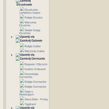
Etruskowie
Etruskowie -
zakładnicy bogów
Religia Etruska
Wierzenia
Etrusków
Święte Księgi
Etrusków
Galowie
Religia Galów
Wierzenia Galów
Germanie
Bogowie i Olbrzymi
Kodeks Królewski
Kosmologia
Germanów
Religia Germanów
Religie Germanów
Saga o
Nibelungach
Stara Edda - Prolog
Yggdrasil