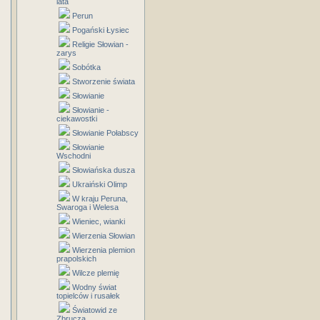
lata
Perun
Pogański Łysiec
Religie Słowian -
zarys
Sobótka
Stworzenie świata
Słowianie
Słowianie -
ciekawostki
Słowianie Połabscy
Słowianie
Wschodni
Słowiańska dusza
Ukraiński Olimp
W kraju Peruna,
Swaroga i Welesa
Wieniec, wianki
Wierzenia Słowian
Wierzenia plemion
prapolskich
Wilcze plemię
Wodny świat
topielców i rusałek
Światowid ze
Zbrucza