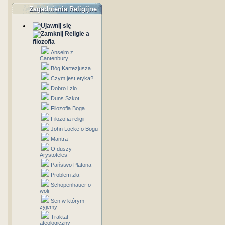
Zagadnienia Religijne
Religie a
filozofia
Anselm z
Cantenbury
Bóg Kartezjusza
Czym jest etyka?
Dobro i zlo
Duns Szkot
Filozofia Boga
Filozofia religii
John Locke o Bogu
Mantra
O duszy -
Arystoteles
Państwo Platona
Problem zła
Schopenhauer o
woli
Sen w którym
żyjemy
Traktat
ateologiczny