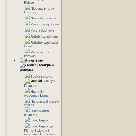
Polsce
Nieodparty urok
kastracji
Nowa duchowość
Piwo - napój Bogów
Policja duchowa
Religia i wspólnota
Religijne wędrówki
ludów
Różaniec na
zdrowie
Religie a
polityka
Boska polityka
Doktryna
Reagana
Hezbollah
wojownicy Boga
Historia wolności w
chrześ.
Islam kontra
hinduizm
Kara śmierci
Kara śmierci w
Piśmie Świętym i
nauczaniu katolickim