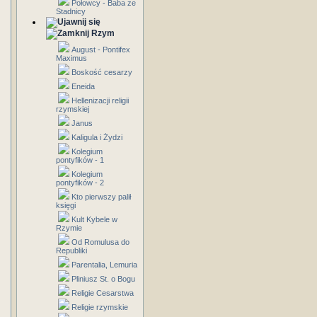
Połowcy - Baba ze
Stadnicy
Rzym
August - Pontifex
Maximus
Boskość cesarzy
Eneida
Hellenizacji religii
rzymskiej
Janus
Kaligula i Żydzi
Kolegium
pontyfików - 1
Kolegium
pontyfików - 2
Kto pierwszy palił
księgi
Kult Kybele w
Rzymie
Od Romulusa do
Republiki
Parentalia, Lemuria
Pliniusz St. o Bogu
Religie Cesarstwa
Religie rzymskie