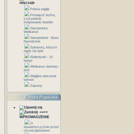
obyczaje
Polska wigilja
Poświęcić bożka,
czyli polskie
świętowanie Sobótki
Staropolska
Wielkanoc
Staropolskie - Boże
Narodzenie
Sylwestry, których
nigdy nie było
Walentynki - 14
lutego
Wielkanoc dawniej i
dziś
Wigilijne wierzenia
ludowe
Zapusty
Europa Pogańska
==>>
WPROWADZENIE
O
słowiańszczyźnie przed
chrześcijaństwem