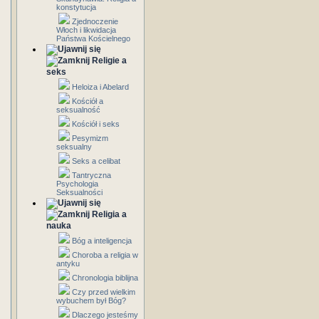
konstytucja
Zjednoczenie
Włoch i likwidacja
Państwa Kościelnego
Religie a
seks
Heloiza i Abelard
Kościół a
seksualność
Kościół i seks
Pesymizm
seksualny
Seks a celibat
Tantryczna
Psychologia
Seksualności
Religia a
nauka
Bóg a inteligencja
Choroba a religia w
antyku
Chronologia biblijna
Czy przed wielkim
wybuchem był Bóg?
Dlaczego jesteśmy