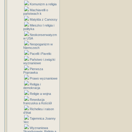
Komunizm a religia
Machiavelli o
państwach k
Matylda z Canossy
Mieszko I religia i
polityka
Neokonserwatyzm
w USA
Neopoganizm w
Niemczech
Pacelli i Pavelic
Państwo i związki
wyznaniowe
Pierwsza
Poprawka
Prawo wyznaniowe
Religia i
demokracja
Religie a wojna
Rewolucja
francuska a Kościół
Richelieu i raison
d'état
Tajemnica Joanny
'Arc
Wyznaniowa
Skandynawia: Religia a