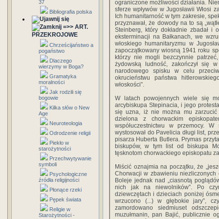
37
ograniczone możliwości działania. Nie
sferze wpływów w Jugosławii Włosi z
Bibliografia polska
Ich humanitarność w tym zakresie, spek
przyznawał, że dowody na to są „wątłe
=>> ART.
Steinberg, który dokładnie zbadał i
PRZEKROJOWE
eksterminacji na Bałkanach, we wz
włoskiego humanitaryzmu w Jugosławi
Chrześcijaństwo a
zapoczątkowany wiosną 1941 roku spo
pogaństwo
którzy nie mogli bezczynnie patrzeć
Dlaczego
żydowską ludność, zakończył się 
wierzymy w Boga?
narodowego spisku w celu przeciw
Gramatyka
okrucieństwu państwa hitlerowskie
moralności
włoskości”.
Jak rodzili się
bogowie
W latach powojennych wiele się mó
arcybiskupa Stepinacia, i jego protes
Kilka słów o New
się uzna, iż nie można mu zarzucić 
Age
dzielona z chorwackim episkopat
Neuroteologia
współuczestnictwu w przemocy. W 
wystosował do Pavelicia długi list, pr
Odrodzenie religii
pisarza Huberta Butlera. Prymas przyta
Piekło w
biskupów, w tym list od biskupa Mos
starożytności
tęsknotom chorwackiego episkopatu z
Przechwytywanie
symboli
Miścić oznajmia na początku, że „jes
Chorwacji w zbawieniu niezliczonych
Psychologiczne
źródła religijności
Boleje jednak nad „ciasnotą poglądów
nich jak na niewolników”. Po czy
Płonące rzeki
dziewczętach i dzieciach poniżej ósm
Pępek świata
wrzucono (...) w głębokie jary”, c
zamordowano siedmiuset odszczepi
Religie w
muzułmanin, pan Bajić, publicznie o
Starożytności -