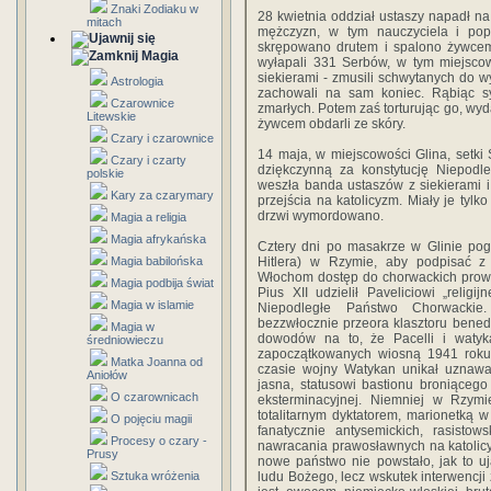
Znaki Zodiaku w
28 kwietnia oddział ustaszy napadł n
mitach
mężczyzn, w tym nauczyciela i po
skrępowano drutem i spalono żywcem.
Magia
wyłapali 331 Serbów, w tym miejsco
siekierami - zmusili schwytanych do 
Astrologia
zachowali na sam koniec. Rąbiąc s
Czarownice
zmarłych. Potem zaś torturując go, wyda
Litewskie
żywcem obdarli ze skóry.
Czary i czarownice
14 maja, w miejscowości Glina, setk
Czary i czarty
dziękczynną za konstytucję Niepodl
polskie
weszła banda ustaszów z siekierami 
Kary za czarymary
przejścia na katolicyzm. Miały je tyl
drzwi wymordowano.
Magia a religia
Magia afrykańska
Cztery dni po masakrze w Glinie pogla
Magia babilońska
Hitlera) w Rzymie, aby podpisać z 
Włochom dostęp do chorwackich prowin
Magia podbija świat
Pius XII udzielił Paveliciowi „religi
Magia w islamie
Niepodległe Państwo Chorwacki
bezzwłocznie przeora klasztoru bene
Magia w
dowodów na to, że Pacelli i watyka
średniowieczu
zapoczątkowanych wiosną 1941 roku,
Matka Joanna od
czasie wojny Watykan unikał uznawa
Aniołów
jasna, statusowi bastionu broniącego
O czarownicach
eksterminacyjnej. Niemniej w Rzym
totalitarnym dyktatorem, marionetką w
O pojęciu magii
fanatycznie antysemickich, rasisto
Procesy o czary -
nawracania prawosławnych na katolicy
Prusy
nowe państwo nie powstało, jak to u
Sztuka wróżenia
ludu Bożego, lecz wskutek interwencji 