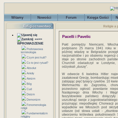
Witamy
Nowości
Forum
Księga Gości
N
Religioznawstwo
Religie a 
Pacelli i Pavelic
==>>
WPROWADZENIE
Pakt pomiędzy Niemcami, Włocha
podpisano 25 marca 1941 roku w 
Podstawowa
później władzę w Belgradzie przeję
terminologia
nacjonalistów i po obaleniu regencji o
Czym jest kult?
staje po stronie zachodnich państw
Co to jest rytuał?
Churchill oświadczył w Londynie,
odzyskali „duszę”.
Absolut
Anioły
W odwecie 6 kwietnia Hitler naje
zaatakował Grecję, bombardując miast
Ateizm
zabijając pięć tysięcy cywilów. 10 kwi
Bóg
Wehrmachtu do Zagrzebia, chorw
pozwolono ogłosić powstanie niepod
Cud
Następnego dnia Włochy i Węgry
Deizm
faszystowskie państwo) dołączyły
Demonizm
uszczknąć swoje z jugosłowiańskiego to
przyznając niepodległej Chorwacji 
Fenomenologia
wypadków we Włoszech pod skrzydłam
religii
ustasze (od słowa ustati - „zbuntow
Fundamentalizm
utworzeniu królestwa południowych S
religijny