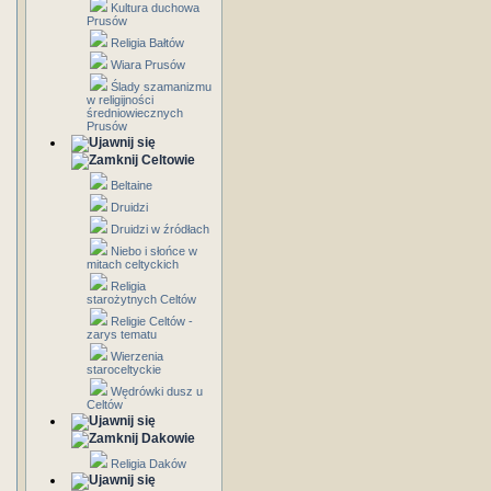
Kultura duchowa
Prusów
Religia Bałtów
Wiara Prusów
Ślady szamanizmu
w religijności
średniowiecznych
Prusów
Celtowie
Beltaine
Druidzi
Druidzi w źródłach
Niebo i słońce w
mitach celtyckich
Religia
starożytnych Celtów
Religie Celtów -
zarys tematu
Wierzenia
staroceltyckie
Wędrówki dusz u
Celtów
Dakowie
Religia Daków