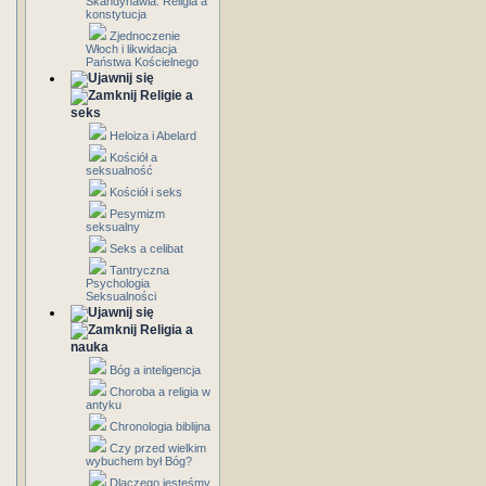
Skandynawia: Religia a
konstytucja
Zjednoczenie
Włoch i likwidacja
Państwa Kościelnego
Religie a
seks
Heloiza i Abelard
Kościół a
seksualność
Kościół i seks
Pesymizm
seksualny
Seks a celibat
Tantryczna
Psychologia
Seksualności
Religia a
nauka
Bóg a inteligencja
Choroba a religia w
antyku
Chronologia biblijna
Czy przed wielkim
wybuchem był Bóg?
Dlaczego jesteśmy