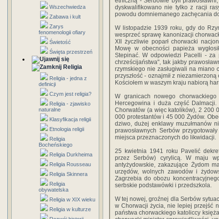
etniczną - Serbowie byli prawosławni
Wszechwiedza
dyskwalifikowano nie tylko z racji r
powodu domniemanego zachęcania do 
Zabawa i kult
Zarys
W listopadzie 1939 roku, gdy do Rzy
fenomenologii ofiary
wesprzeć sprawę kanonizacji chorwacki
XII życzliwie poparł chorwacki nacjona
Świetość
Mowę w obecności papieża wygłosił 
Święta przestrzeń
Stepinać. W odpowiedzi Pacelli - z
chrześcijaństwa", tak jakby prawosław
Religia
rzymskiego nie zasługiwali na miano 
przyszłość - oznajmił z niezamierzoną o
Religia - jedna z
Kościołem w waszym kraju nabiorą harmo
definicji
Czym jest religia?
W granicach nowego chorwackiego p
Hercegowina i duża część Dalmacji.
Religia - zjawisko
naturalne
Chorwatów (a więc katolików), 2 200
000 protestantów i 45 000 Żydów. Obecn
Klasyfikacja religii
dziwo, dużej enklawy muzułmanów nie
Etnologia religii
prawosławnych Serbów przygotowały „
miejsca przeznaczonych do likwidacji.
Religia
Bocheńskiego
25 kwietnia 1941 roku Pavelić dekre
Religia Durkheima
przez Serbów) cyrylicą. W maju w
Religia Rousseau
antyżydowskie, zakazujące Żydom mał
urzędów, wolnych zawodów i żydow
Religia Skinnera
Zagrzebia do obozu koncentracyjneg
Religia
serbskie podstawówki i przedszkola.
obywatelska
W tej nowej, groźnej dla Serbów sytuacj
Religia w XIX wieku
w Chorwacji życia, nie lepiej przejść
Religia w kulturze
państwa chorwackiego katoliccy księża