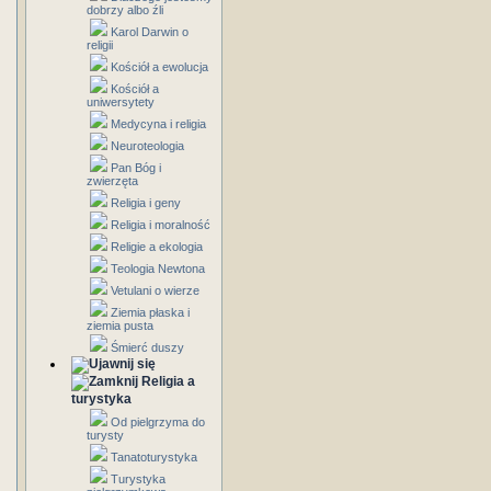
dobrzy albo źli
Karol Darwin o
religii
Kościół a ewolucja
Kościół a
uniwersytety
Medycyna i religia
Neuroteologia
Pan Bóg i
zwierzęta
Religia i geny
Religia i moralność
Religie a ekologia
Teologia Newtona
Vetulani o wierze
Ziemia płaska i
ziemia pusta
Śmierć duszy
Religia a
turystyka
Od pielgrzyma do
turysty
Tanatoturystyka
Turystyka