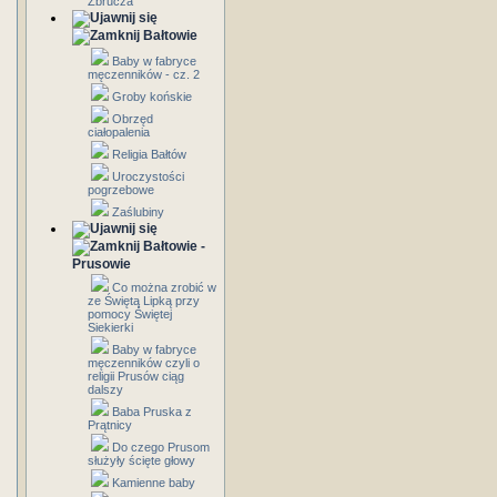
Zbrucza
Bałtowie
Baby w fabryce
męczenników - cz. 2
Groby końskie
Obrzęd
ciałopalenia
Religia Bałtów
Uroczystości
pogrzebowe
Zaślubiny
Bałtowie -
Prusowie
Co można zrobić w
ze Świętą Lipką przy
pomocy Świętej
Siekierki
Baby w fabryce
męczenników czyli o
religii Prusów ciąg
dalszy
Baba Pruska z
Prątnicy
Do czego Prusom
służyły ścięte głowy
Kamienne baby