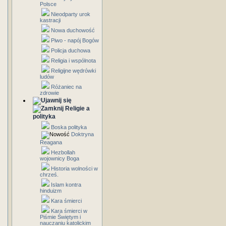
Polsce
Nieodparty urok
kastracji
Nowa duchowość
Piwo - napój Bogów
Policja duchowa
Religia i wspólnota
Religijne wędrówki
ludów
Różaniec na
zdrowie
Religie a
polityka
Boska polityka
Doktryna
Reagana
Hezbollah
wojownicy Boga
Historia wolności w
chrześ.
Islam kontra
hinduizm
Kara śmierci
Kara śmierci w
Piśmie Świętym i
nauczaniu katolickim