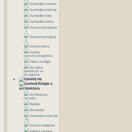
Symbolika kamieni
Symbolika kolorów
Symbolika koła
Symbolika lotosu
Sztuka bizantyjska
- 1
Sztuka bizanyjska
- 2
Sztuka islamu
Sztuka
starochrześcijańska
Tańce a religia
Św. Anna
Samotrzeć ze
Strzegomia
Religie a
architektura
Architektura
chrześci.
Babilon
Borobudur
Drewniane kościoły
- PL
Grecka świątynia
Kaliska cerkiew