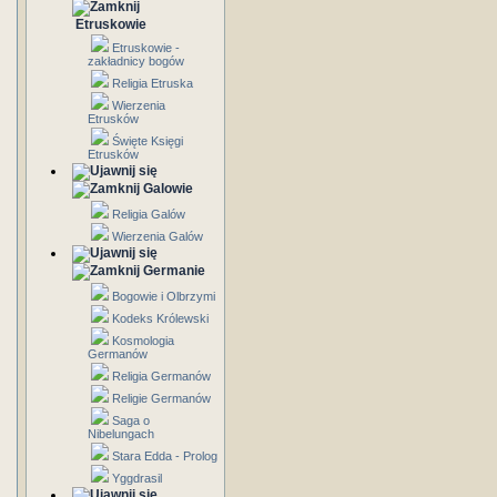
Etruskowie
Etruskowie -
zakładnicy bogów
Religia Etruska
Wierzenia
Etrusków
Święte Księgi
Etrusków
Galowie
Religia Galów
Wierzenia Galów
Germanie
Bogowie i Olbrzymi
Kodeks Królewski
Kosmologia
Germanów
Religia Germanów
Religie Germanów
Saga o
Nibelungach
Stara Edda - Prolog
Yggdrasil