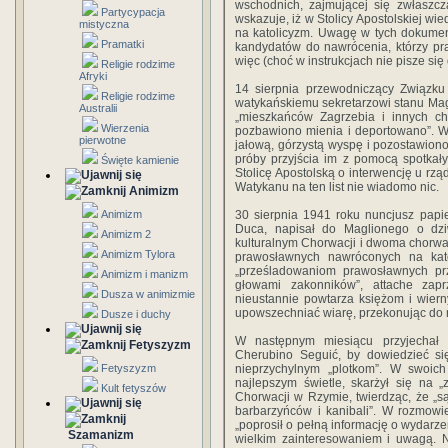
wschodnich, zajmującej się zwłaszcz
Partycypacja
wskazuje, iż w Stolicy Apostolskiej 
mistyczna
na katolicyzm. Uwagę w tych dokumen
Pramatki
kandydatów do nawrócenia, którzy pr
więc (choć w instrukcjach nie pisze się 
Religie rodzime
Afryki
14 sierpnia przewodniczący Związku S
Religie rodzime
watykańskiemu sekretarzowi stanu Mag
Australii
„mieszkańców Zagrzebia i innych ch
Wierzenia
pozbawiono mienia i deportowano”. W 
pierwotne
jałową, górzystą wyspę i pozostawion
próby przyjścia im z pomocą spotkał
Święte kamienie
Stolicę Apostolską o interwencję u rzą
Watykanu na ten list nie wiadomo nic.
Animizm
Animizm
30 sierpnia 1941 roku nuncjusz papi
Duca, napisał do Maglionego o dzi
Animizm 2
kulturalnym Chorwacji i dwoma chorwa
Animizm Tylora
prawosławnych nawróconych na katol
„prześladowaniom prawosławnych prz
Animizm i manizm
głowami zakonników”, attache zapr
Dusza w animizmie
nieustannie powtarza księżom i wier
upowszechniać wiarę, przekonując do nie
Dusze i duchy
W następnym miesiącu przyjechał 
Fetyszyzm
Cherubino Seguić, by dowiedzieć się
Fetyszyzm
nieprzychylnym „plotkom”. W swoich
najlepszym świetle, skarżył się na 
Kult fetyszów
Chorwacji w Rzymie, twierdząc, że „s
barbarzyńców i kanibali”. W rozmowi
„poprosił o pełną informację o wydarz
Szamanizm
wielkim zainteresowaniem i uwagą. 