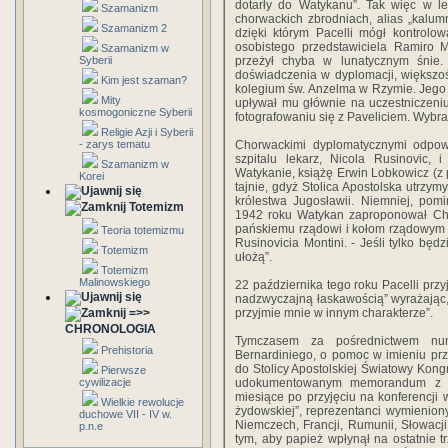
dotarły do Watykanu”. Tak więc w 
Szamanizm
chorwackich zbrodniach, alias „kalum
Szamanizm 2
dzięki którym Pacelli mógł kontrol
osobistego przedstawiciela Ramiro 
Szamanizm w
Syberii
przeżył chyba w lunatycznym śnie.
doświadczenia w dyplomacji, większo
Kim jest szaman?
kolegium św. Anzelma w Rzymie. Jego ś
Mity
upływał mu głównie na uczestniczeniu
kosmogoniczne Syberii
fotografowaniu się z Paveliciem. Wybran
Religie Azji i Syberii
- zarys tematu
Chorwackimi dyplomatycznymi odpow
szpitalu lekarz, Nicola Rusinovic,
Szamanizm w
Watykanie, książę Erwin Lobkowicz (z
Korei
tajnie, gdyż Stolica Apostolska utrz
królestwa Jugosławii. Niemniej, po
Totemizm
1942 roku Watykan zaproponował Cho
pańskiemu rządowi i kołom rządowym 
Teoria totemizmu
Rusinovicia Montini. - Jeśli tylko bę
Totemizm
ułożą”.
Totemizm
Malinowskiego
22 października tego roku Pacelli przy
nadzwyczajną łaskawością” wyrażając, 
=>>
przyjmie mnie w innym charakterze”.
CHRONOLOGIA
Tymczasem za pośrednictwem nunc
Prehistoria
Bernardiniego, o pomoc w imieniu pr
do Stolicy Apostolskiej Światowy Kong
Pierwsze
cywilizacje
udokumentowanym memorandum z 1
miesiące po przyjęciu na konferencji
Wielkie rewolucje
żydowskiej”, reprezentanci wymienio
duchowe VII - IV w.
Niemczech, Francji, Rumunii, Słowacj
p.n.e
tym, aby papież wpłynął na ostatnie t