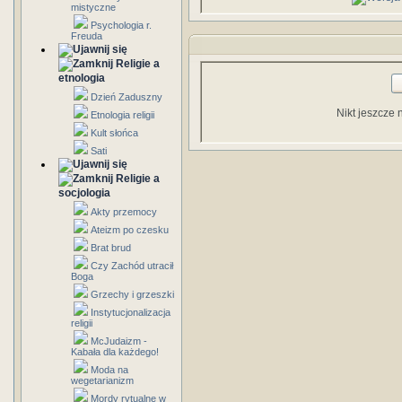
mistyczne
Psychologia r.
Freuda
Religie a
etnologia
Dzień Zaduszny
Nikt jeszcze 
Etnologia religii
Kult słońca
Sati
Religie a
socjologia
Akty przemocy
Ateizm po czesku
Brat brud
Czy Zachód utracił
Boga
Grzechy i grzeszki
Instytucjonalizacja
religii
McJudaizm -
Kabała dla każdego!
Moda na
wegetarianizm
Mordy rytualne w