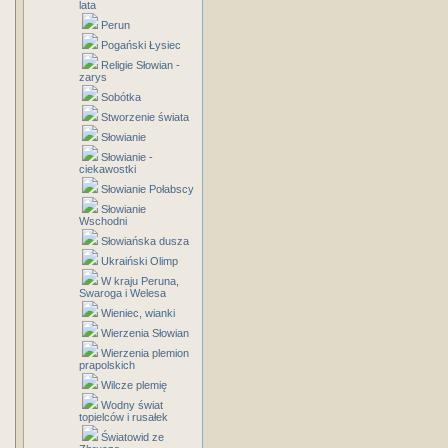
lata
Perun
Pogański Łysiec
Religie Słowian -
zarys
Sobótka
Stworzenie świata
Słowianie
Słowianie -
ciekawostki
Słowianie Połabscy
Słowianie
Wschodni
Słowiańska dusza
Ukraiński Olimp
W kraju Peruna,
Swaroga i Welesa
Wieniec, wianki
Wierzenia Słowian
Wierzenia plemion
prapolskich
Wilcze plemię
Wodny świat
topielców i rusałek
Światowid ze