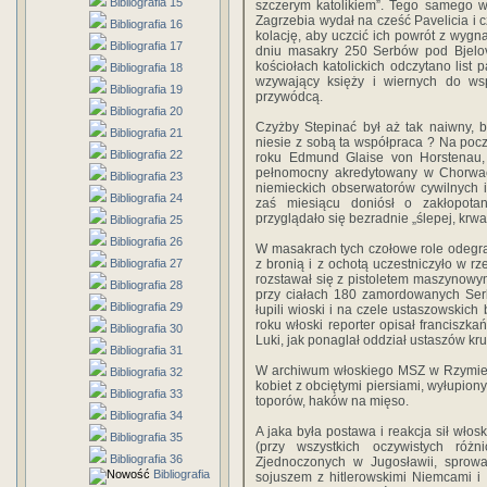
Bibliografia 15
szczerym katolikiem”. Tego samego w
Zagrzebia wydał na cześć Pavelicia i
Bibliografia 16
kolację, aby uczcić ich powrót z wygna
Bibliografia 17
dniu masakry 250 Serbów pod Bjel
kościołach katolickich odczytano list p
Bibliografia 18
wzywający księży i wiernych do w
Bibliografia 19
przywódcą.
Bibliografia 20
Czyżby Stepinać był aż tak naiwny, b
Bibliografia 21
niesie z sobą ta współpraca ? Na poc
Bibliografia 22
roku Edmund Glaise von Horstenau, 
pełnomocny akredytowany w Chorwacj
Bibliografia 23
niemieckich obserwatorów cywilnych 
Bibliografia 24
zaś miesiącu doniósł o zakłopotan
przyglądało się bezradnie „ślepej, krwa
Bibliografia 25
Bibliografia 26
W masakrach tych czołowe role odegral
Bibliografia 27
z bronią i z ochotą uczestniczyło w rz
rozstawał się z pistoletem maszynowym
Bibliografia 28
przy ciałach 180 zamordowanych Serbó
Bibliografia 29
łupili wioski i na czele ustaszowskic
roku włoski reporter opisał franciszka
Bibliografia 30
Luki, jak ponaglał oddział ustaszów kr
Bibliografia 31
W archiwum włoskiego MSZ w Rzymie z
Bibliografia 32
kobiet z obciętymi piersiami, wyłupiony
Bibliografia 33
toporów, haków na mięso.
Bibliografia 34
A jaka była postawa i reakcja sił wł
Bibliografia 35
(przy wszystkich oczywistych róż
Bibliografia 36
Zjednoczonych w Jugosławii, sprowa
Bibliografia
sojuszem z hitlerowskimi Niemcami i