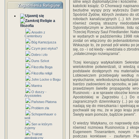
silne więzi dyplomatyczne i kościelne
Zagadnienia Religijne
katolicki ksiądz. O Chorwacji napisa
bezludne wyspy przy wybrzeżu Dalma
Spośród Żydów, których zesłano do ob
robotach kanalizacyjnych (...) Ich ż
Religie a
również cierpią straszny niedosta
filozofia
Syjonistycznym w Jerozolimie, listu 
Trzeciej Rzeszy Saul Friedlander. Nato
Anselm z
Cantenbury
w wydanych w październiku 1998 ro
został on włączony do jedenastotomo
Bóg Kartezjusza
Wskazuje to, że ponad pół wieku po je
Czym jest etyka?
się, co - i od kiedy - wiedziała o zbr
„ostatecznego rozwiązania”.
Dobro i zlo
Duns Szkot
Trzej kierujący watykańskim Sekretar
wielokrotnie potwierdzali, iż wiedzą
Filozofia Boga
podstawie dostępnych mu materiałów 
Filozofia religii
Lobkowiczem przebiegały według ni
John Locke o Bogu
wysłuchanie, wielkoduszna kapitulacja”
bardzo zadowoleni ze sposobu, w jaki
Mantra
prawdziwym świetle propagandę wrog
O duszy -
Rusinovic - a w sprawie obozów konce
Arystoteles
Apostolskiej w Zagrzebiu (...) Do 
zagranicznych dziennikarzy (...) po op
Państwo Platona
nadają się do mieszkania i spełniają 
Problem zła
pochwalił się mu, że w jego kraju jest
Schopenhauer o
Święty wam pomoże, bądźcie pewni”.
woli
O wiedzy Watykanu, co naprawdę dzia
Sen w którym
również rozmowa Rusinovicia z ekspe
żyjemy
Eugeneem Tisserantem, nowym - mi
Traktat
podczas konklawe - zaufanym Piu
ateologiczny