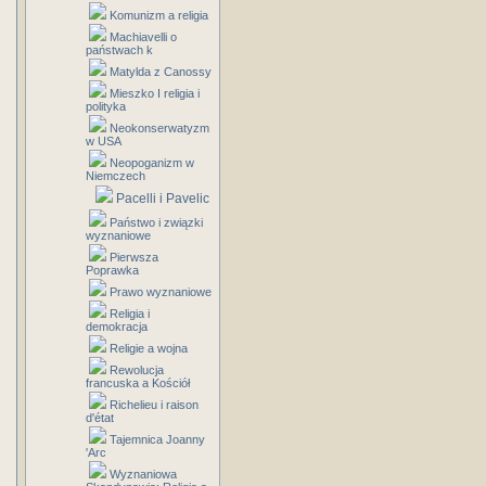
Komunizm a religia
Machiavelli o
państwach k
Matylda z Canossy
Mieszko I religia i
polityka
Neokonserwatyzm
w USA
Neopoganizm w
Niemczech
Pacelli i Pavelic
Państwo i związki
wyznaniowe
Pierwsza
Poprawka
Prawo wyznaniowe
Religia i
demokracja
Religie a wojna
Rewolucja
francuska a Kościół
Richelieu i raison
d'état
Tajemnica Joanny
'Arc
Wyznaniowa