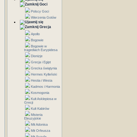
Goci
Polscy Goci
Wierzenia Gotów
Grecja
Apollo
Bogowie
Bogowie w
tragediach Eurypidesa
Dionizje
Grecja i Egipt
Grecka świątynia
Hermes Kylleński
Hestia i Westa
Kadmos i Harmonia
Kosmogonia
Kult Asklepiosa w
Grecji
Kult Kabirów
Misteria
Eleuzyjskie
Mit Adonisa
Mit Orfeusza
Mit Syzyfa