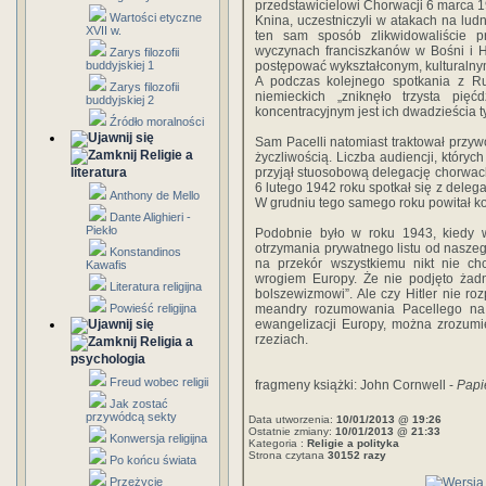
przedstawicielowi Chorwacji 6 marca 194
Wartości etyczne
Knina, uczestniczyli w atakach na lu
XVII w.
ten sam sposób zlikwidowaliście 
wyczynach franciszkanów w Bośni i He
Zarys filozofii
buddyjskiej 1
postępować wykształconym, kulturalny
A podczas kolejnego spotkania z R
Zarys filozofii
niemieckich „zniknęło trzysta pię
buddyjskiej 2
koncentracyjnym jest ich dwadzieścia ty
Źródło moralności
Sam Pacelli natomiast traktował przyw
Religie a
życzliwością. Liczba audiencji, któryc
literatura
przyjął stuosobową delegację chorwacki
6 lutego 1942 roku spotkał się z deleg
Anthony de Mello
W grudniu tego samego roku powitał ko
Dante Alighieri -
Piekło
Podobnie było w roku 1943, kiedy 
otrzymania prywatnego listu od naszego
Konstandinos
na przekór wszystkiemu nikt nie ch
Kawafis
wrogiem Europy. Że nie podjęto żadn
Literatura religijna
bolszewizmowi”. Ale czy Hitler nie ro
Powieść religijna
meandry rozumowania Pacellego na t
ewangelizacji Europy, można zrozumie
rzeziach.
Religia a
psychologia
Freud wobec religii
fragmeny książki: John Cornwell -
Papi
Jak zostać
przywódcą sekty
Data utworzenia:
10/01/2013 @ 19:26
Ostatnie zmiany:
10/01/2013 @ 21:33
Konwersja religijna
Kategoria :
Religie a polityka
Strona czytana
30152 razy
Po końcu świata
Przeżycie