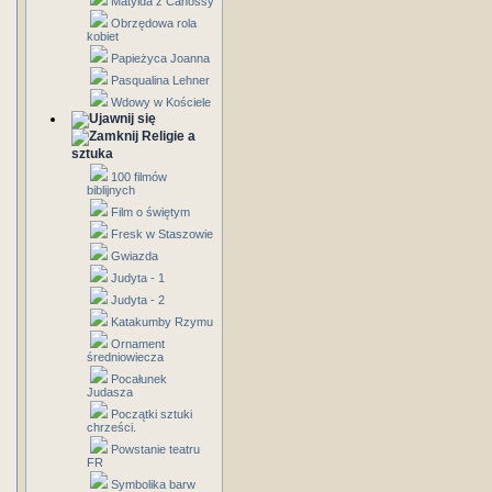
Matylda z Canossy
Obrzędowa rola
kobiet
Papieżyca Joanna
Pasqualina Lehner
Wdowy w Kościele
Religie a
sztuka
100 filmów
biblijnych
Film o świętym
Fresk w Staszowie
Gwiazda
Judyta - 1
Judyta - 2
Katakumby Rzymu
Ornament
średniowiecza
Pocałunek
Judasza
Początki sztuki
chrześci.
Powstanie teatru
FR
Symbolika barw