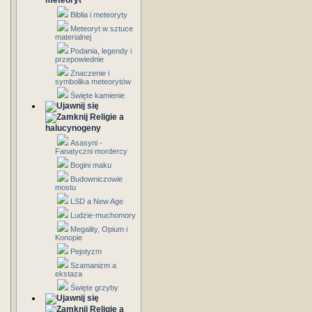
meteoryt
Biblia i meteoryty
Meteoryt w sztuce
materialnej
Podania, legendy i
przepowiednie
Znaczenie i
symbolika meteorytów
Święte kamienie
Religie a
halucynogeny
Asasyni -
Fanatyczni mordercy
Bogini maku
Budowniczowie
mostu
LSD a New Age
Ludzie-muchomory
Megality, Opium i
Konopie
Pejotyzm
Szamanizm a
ekstaza
Święte grzyby
Religie a