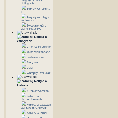
pielgrzymkowa -
bibliografia
Turystyka religijna
1
Turystyka religijna
we Francji
Świątynie które
warto zobaczyć
Religia a
etnografia
Cmentarze polskie
Jajka wielkanocne
Podłaźniczka
Stary rok
Upiór!
Wampiry i Wilkołaki
Religie a
kobieta
7 kobiet Watykanu
Kobieta w
chrzescijaństwie
Kobieta w czasach
wypraw krzyżowych
Kobiety w Izraelu