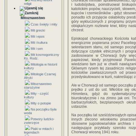
Rozwój historii
chorwacki minister sprawiedliwości, u
religii
i ludobójstwa, poinstruował biskup
katolickim popów, nauczycieli, słowem,
kupców i rzemieślników - gdyż stosow
ponadto ich przyjęcie osłabiłoby pres
Mitoznawstwo
góry wykluczonych z programu przymu
Czas święty i mity
obłąkańczym rozlewie krwi, który nast
chrzest.
Mit grecki
Mit i epos
Episkopat chorwackiego Kościoła kato
Mit i kultura
energicznie popierana przez Pacelle
sekretarzem stanu, od samego począt
Mit i sen
dotyczące czystek etnicznych i progr
Mit kosmogoniczny
zastosowane w Chorwacji były więc 
Ks. Rodz.
papieżowi, kiedy przyjmował Pavel
wiedziano tam już w chwili nawiązan
Mitologia w historii
kultury
Głównym rysem tej zasadniczo religij
kościołów zawłaszczonych od prawo
Mitologie Czarnej
przedyskutowano w kurii, nakreślając z
Afryki
Mitoznawstwo
Ale w Chorwacji od samego początku pop
starożytne
prędko z ust do ust. Wkrótce się ok
Mity - część
Himmlera, gdyż do systematyczn
kultury
biurokratycznie i na zimno jak oni. T
barbarzyńskich, bezplanowych okrutn
Mity o potopie
ustaszów.
Na początku była
woda
Na początku lat sześćdziesiątych opis
Potwory ludzko-
innych zlecono włoskiemu pisarzowi
zwierzęce
stosowne jugosłowiańskie archiwa i 
następujące przykłady szeroko roz
Ptaki w mitach i
Chorwacji wiosną 1941 roku.
legendach