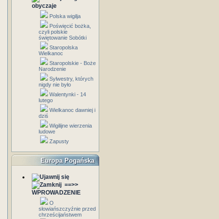
obyczaje
Polska wigilja
Poświęcić bożka,
czyli polskie
świętowanie Sobótki
Staropolska
Wielkanoc
Staropolskie - Boże
Narodzenie
Sylwestry, których
nigdy nie było
Walentynki - 14
lutego
Wielkanoc dawniej i
dziś
Wigilijne wierzenia
ludowe
Zapusty
Europa Pogańska
==>>
WPROWADZENIE
O
słowiańszczyźnie przed
chrześcijaństwem