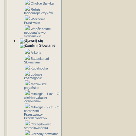
Okolice Bałtyku
Religie
Indoeuropejczyków
Wierzenia
Prasłowian
Współczesne
neopogaństwo
słowiańskie
Słowianie
Arkona
Badania nad
Słowianami
Kupalnocka
Ludowe
kosmogonie
Mazowsze
pogańskie
Mitologia - 1 cz. - O
wielkim dzbanie
Zerywanów
Mitologia - 2 cz. - O
narodzeniu
Przestworzy i
Przedstworzów
Obrzędowość
starosłowiańska
Obrzędy powitania