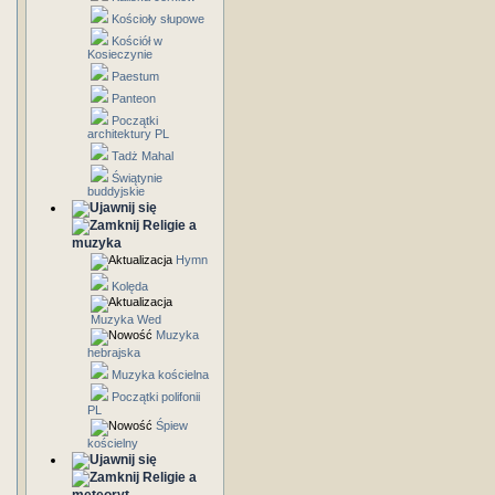
Kościoły słupowe
Kościół w
Kosieczynie
Paestum
Panteon
Początki
architektury PL
Tadż Mahal
Świątynie
buddyjskie
Religie a
muzyka
Hymn
Kolęda
Muzyka Wed
Muzyka
hebrajska
Muzyka kościelna
Początki polifonii
PL
Śpiew
kościelny
Religie a