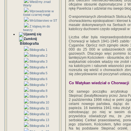
jest owocem niemiecko-włoskiej brut
Wiedźmy znad
oficjalne stosunki dyplomatyczne z W
Warty
rękę Pavelicia i udzielał mu swego bł
Wprowadzenie w
świat czarnej magii
O wspomnianych zbrodniach Stolica Apo
Wróżbiarstwo w ST
chorwackiemu episkopatowi i klerowi 
masakr dokonywanych na Serbach ora
Z klątwą im do
katoliccy duchowni często odgrywali w
twarzy
Liczba ofiar była nieprawdopodob
Chorwacji w latach 1941-1945 zabito
Bibliografia
Cyganów. Oprócz nich zginęło około 
000 do 25 000 w ustaszowskich ob
Bibliografia 1
gazowych. Dlaczego więc pomimo ści
Bibliografia 2
tamtejszym Kościołem - stosunków, do k
Bibliografia 3
watykański ośrodek władzy nie zrobił
na katolicyzm i rabunek własności pr
Bibliografia 4
rozeszła się wieść o chorwackich zbr
Bibliografia 5
się zdecydowanie od poczynań ustaszy 
Bibliografia 6
Co Watykan wiedział o Chorwacji
Bibliografia 7
Bibliografia 8
Od samego początku arcybiskup Za
Stepinać (beatyfikowany przez Jana P
Bibliografia 9
2 października 1998 roku) w pełni zg
Bibliografia 10
celami nowego państwa, dążąc do 
papieża. 16 kwietnia 1941 roku złożył 
Bibliografia 11
odnotowując po niej w swoim dz
Bibliografia 12
przywódca oświadczył mu, że „nie
Bibliografia 13
serbskiej Cerkwi prawosławnej, poni
jego zdaniem, Kościołem, tylko organ
Bibliografia 14
Na tej podstawie Stepinać orzekł, 