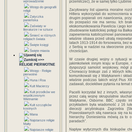
wprowadzenie
przemilczeć), że w samej tylko Ljubin
Wstęp do geografii
Zacytowany list ujawnia moralne rozc
religii
Hitlera wykorzystali do wzmocnienia 
Zatyczka
drugim popierali oni nawrócenia, pr
panieńska
do przepaści nie ma sensu. Ich brak
Zaświaty w
ekskomunikowania Pavelicia i jego kom
literaturze i w sztuce
zbudowanie katolickiej potęgi na Ba
zapewnienia katolicyzmowi panowania
Śmierć w różnych
właśnie obawa przed utratą niepowta
religiach świata
latach 1913-1914 do forsowania, bez w
Święte księgi
z Serbią w nadziei na stworzenie prz
Święte miasta
chrześcijan.
W czasie drugiej wojny o sytuacji w
=>>
jakimkolwiek innym kraju w Europie, 
RELIGIE PIERWOTNE
dyspozycji samolot wojskowy, mógł
Wstęp - Religie
Chorwaccy biskupi zaś z których kil
pierwotne
komunikowali się z Watykanem i składa
właśnie podczas takich wizyt Pius XI
Huna i Roa
zadawali, dociekliwe pytania na temat sy
Kult Macierzy
Kult przodków we
Pacelli korzystał też z innych, własny
współczesnym
przez całą wojnę skrupulatnie słuchał,
Wietnamie
Watykanie, Osborne. BBC często in
przykładem była wiadomość z 16 lut
Kult szczątków
kostnych
diecezji arcybiskupa Zagrzebia [St
Prawosławnych siłą nawraca się na kat
Mana
hierarchy. Doniesienia mówią za to o
Najstarsze religie
paradach”.
Malty
Napływ wytycznych dla biskupów cho
Najstasze religie