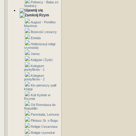
Połowcy - Baba ze
Stadnicy
Rzym
August - Pontifex
Maximus
Boskość cesarzy
Eneida
Hellenizacji religii
rzymskiej
Janus
Kaligula i Żydzi
Kolegium
pontyfików - 1
Kolegium
pontyfików - 2
Kto pierwszy palił
księgi
Kult Kybele w
Rzymie
Od Romulusa do
Republiki
Parentalia, Lemuria
Pliniusz St. o Bogu
Religie Cesarstwa
Religie rzymskie