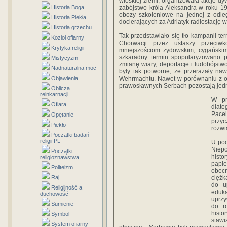
włoskiej ziemi, organizowała akcje dy
Historia Boga
zabójstwo króla Aleksandra w roku 1
obozy szkoleniowe na jednej z odle
Historia Piekła
docierających za Adriatyk radiostację w
Historia grzechu
Tak przedstawiało się tło kampanii ter
Kozioł ofiarny
Chorwacji przez ustaszy przeci
Krytyka religii
mniejszościom żydowskim, cygańskim 
szkaradny termin spopularyzowano p
Mistycyzm
zmianę wiary, deportacje i ludobójstwo
Nadnaturalna moc
były tak potworne, że przerażały na
Objawienia
Wehrmachtu. Nawet w porównaniu z ob
prawosławnych Serbach pozostają jedną
Oblicza
reinkarnacji
W pr
Ofiara
dlate
Pace
Opętanie
przyc
Piekło
rozwi
Początki badań
religii PL
U pod
Niep
Początki
histo
religioznawstwa
papie
Politeizm
obecn
Raj
ciężk
do u
Religijność a
eduka
duchowość
uprzy
Sumienie
do r
histo
Symbol
stawi
System ofiarny