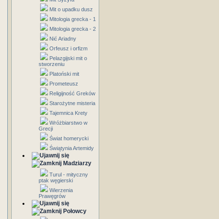
Mit o upadku dusz
Mitologia grecka - 1
Mitologia grecka - 2
Nić Ariadny
Orfeusz i orfizm
Pelazgijski mit o
stworzeniu
Platoński mit
Prometeusz
Religijność Greków
Starożytne misteria
Tajemnica Krety
Wróżbiarstwo w
Grecji
Świat homerycki
Świątynia Artemidy
Madziarzy
Turul - mityczny
ptak węgierski
Wierzenia
Prawęgrów
Połowcy