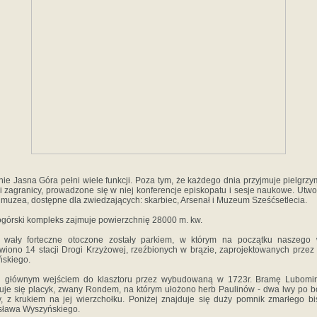
ie Jasna Góra pełni wiele funkcji. Poza tym, że każdego dnia przyjmuje pielgrz
 i zagranicy, prowadzone się w niej konferencje episkopatu i sesje naukowe. Utw
 muzea, dostępne dla zwiedzających: skarbiec, Arsenał i Muzeum Sześćsetlecia.
górski kompleks zajmuje powierzchnię 28000 m. kw.
e wały forteczne otoczone zostały parkiem, w którym na początku naszego 
wiono 14 stacji Drogi Krzyżowej, rzeźbionych w brązie, zaprojektowanych przez
skiego.
d głównym wejściem do klasztoru przez wybudowaną w 1723r. Bramę Lubomirs
uje się placyk, zwany Rondem, na którym ułożono herb Paulinów - dwa lwy po 
, z krukiem na jej wierzchołku. Poniżej znajduje się duży pomnik zmarłego b
sława Wyszyńskiego.