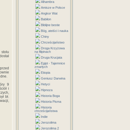
Alhambra
Amisze w Polsce
Angkor Wat
Babilon
Biblijne bestie
Bóg, ateiści i nauka
Chiny
Chrześcijaństwo
Droga Krzyżowa
stołu
na filipinach
dostał
Druga Krucjata
Egipt - Tajemnice
zmarłych
przed
łownie
Etiopia
ędne.
Geniusz Darwina
óry 9
Hetyci
ciół i
Hipnoza
zych,
Historia Boga
ył bł.
wacji,
Historia Pisma
Historia
chrześcijaństwa
Indie
Jerozolima
Jerozolima 2