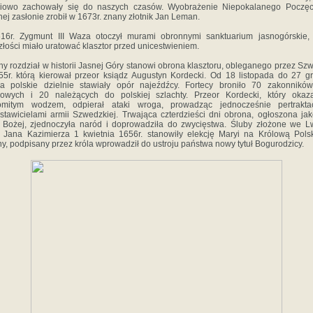
ciowo zachowały się do naszych czasów. Wyobrażenie Niepokalanego Poczęc
nej zasłonie zrobił w 1673r. znany złotnik Jan Leman.
16r. Zygmunt III Waza otoczył murami obronnymi sanktuarium jasnogórskie,
złości miało uratować klasztor przed unicestwieniem.
y rozdział w historii Jasnej Góry stanowi obrona klasztoru, obleganego przez S
5r. którą kierował przeor ksiądz Augustyn Kordecki. Od 18 listopada do 27 g
a polskie dzielnie stawiały opór najeźdźcy. Fortecy broniło 70 zakonnikó
kowych i 20 należących do polskiej szlachty. Przeor Kordecki, który okaza
omitym wodzem, odpierał ataki wroga, prowadząc jednocześnie pertrakta
stawicielami armii Szwedzkiej. Trwająca czterdzieści dni obrona, ogłoszona ja
 Bożej, zjednoczyła naród i doprowadziła do zwycięstwa. Śluby złożone we 
 Jana Kazimierza 1 kwietnia 1656r. stanowiły elekcję Maryi na Królową Polsk
y, podpisany przez króla wprowadził do ustroju państwa nowy tytuł Bogurodzicy.