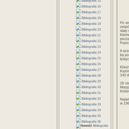
Bibliografia 15
Bibliografia 16
Bibliografia 17
Bibliografia 18
Po wo
Bibliografia 19
zesp
Bibliografia 20
stały
Kleme
Bibliografia 21
począ
Bibliografia 22
Francj
Bibliografia 23
8 wrz
Bibliografia 24
tej p
Bibliografia 25
tysię
Bibliografia 26
Klasz
Bibliografia 27
Kazim
240 d
Bibliografia 28
Bibliografia 29
26 si
Bibliografia 30
Maryj
Króle
Bibliografia 31
Bibliografia 32
Najwi
w 198
Bibliografia 33
Bibliografia 34
Bibliografia 35
Bibliografia 36
Bibliografia