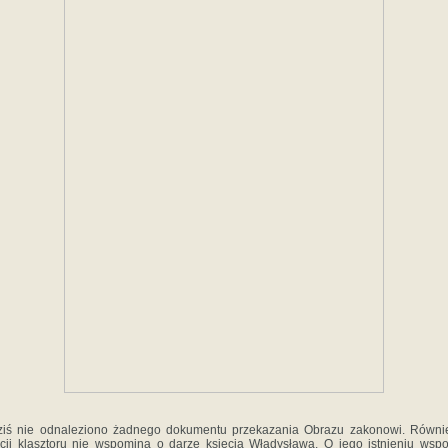
ziś nie odnaleziono żadnego dokumentu przekazania Obrazu zakonowi. Równie
cji klasztoru nie wspomina o darze księcia Władysława. O jego istnieniu wsp