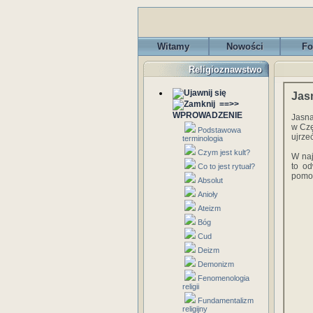
Witamy
Nowości
Fo
Religioznawstwo
Jas
==>>
WPROWADZENIE
Jasna
w Czę
Podstawowa
ujrze
terminologia
Czym jest kult?
W naj
to od
Co to jest rytuał?
pomo
Absolut
Anioły
Ateizm
Bóg
Cud
Deizm
Demonizm
Fenomenologia
religii
Fundamentalizm
religijny