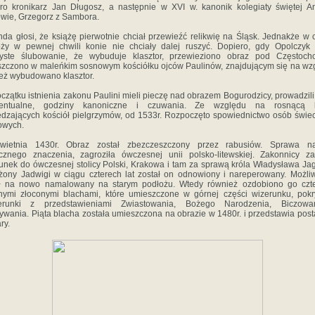
ro kronikarz Jan Długosz, a następnie w XVI w. kanonik kolegiaty świętej 
wie, Grzegorz z Sambora.
da głosi, że książę pierwotnie chciał przewieźć relikwię na Śląsk. Jednakże w 
ży w pewnej chwili konie nie chciały dalej ruszyć. Dopiero, gdy Opolczyk 
zyste ślubowanie, że wybuduje klasztor, przewieziono obraz pod Częstoch
zczono w maleńkim sosnowym kościółku ojców Paulinów, znajdującym się na wz
eż wybudowano klasztor.
czątku istnienia zakonu Paulini mieli pieczę nad obrazem Bogurodzicy, prowadzil
entualne, godziny kanoniczne i czuwania. Ze względu na rosnącą l
dzających kościół pielgrzymów, od 1533r. Rozpoczęto spowiednictwo osób świec
owych.
wietnia 1430r. Obraz został zbezczeszczony przez rabusiów. Sprawa na
ycznego znaczenia, zagroziła ówczesnej unii polsko-litewskiej. Zakonnicy za
unek do ówczesnej stolicy Polski, Krakowa i tam za sprawą króla Władysława Jagi
żony Jadwigi w ciągu czterech lat został on odnowiony i nareperowany. Możli
ał na nowo namalowany na starym podłożu. Wtedy również ozdobiono go czt
nymi złoconymi blachami, które umieszczone w górnej części wizerunku, pok
erunki z przedstawieniami Zwiastowania, Bożego Narodzenia, Biczowa
ywania. Piąta blacha została umieszczona na obrazie w 1480r. i przedstawia post
ry.