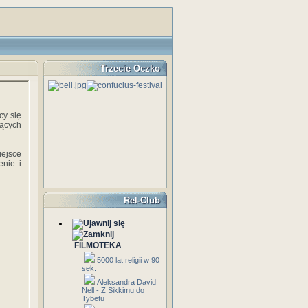
Trzecie Oczko
cy się
nących
iejsce
enie i
Rel-Club
FILMOTEKA
5000 lat religii w 90
sek.
Aleksandra David
Nell - Z Sikkimu do
Tybetu