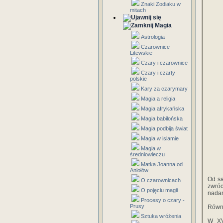
Znaki Zodiaku w
mitach
Magia
Astrologia
Czarownice
Litewskie
Czary i czarownice
Czary i czarty
polskie
Kary za czarymary
Magia a religia
Magia afrykańska
Magia babilońska
Magia podbija świat
Magia w islamie
Magia w
średniowieczu
Matka Joanna od
Aniołów
Od sa
O czarownicach
zwróc
O pojęciu magii
nadan
Procesy o czary -
Prusy
Równi
Sztuka wróżenia
W XV