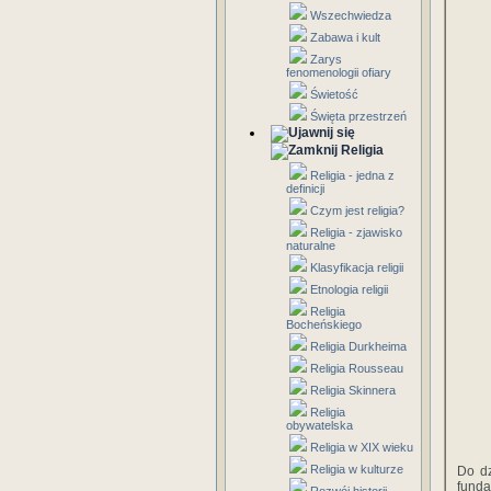
Wszechwiedza
Zabawa i kult
Zarys
fenomenologii ofiary
Świetość
Święta przestrzeń
Religia
Religia - jedna z
definicji
Czym jest religia?
Religia - zjawisko
naturalne
Klasyfikacja religii
Etnologia religii
Religia
Bocheńskiego
Religia Durkheima
Religia Rousseau
Religia Skinnera
Religia
obywatelska
Religia w XIX wieku
Religia w kulturze
Do d
funda