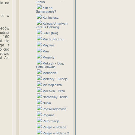
Jezus
ia na
Kim są
Samarytanie?
 co w
Konfucjusz
Księga Umarłych
versus Dekalog
zwedów
rudnia
Luter (film)
w, 160
Machu Picchu
ł się
cje z
Majowie
ko cud
Mari
Lwowie
Megality
i. Akt
Meksyk - Bóg,
złoto i chwała
Mennonici
Meteory - Grecja
Mit Mojżesza
Mochica - Peru
Narodziny Diabła
Nubia
Podświadomość
Poganie
Reformacja
Religie w Polsce
Religie w Polsce 2