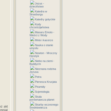
Jezus -
dzieciństwo
Katedra w
Strasburgu
Katedry gotyckie
Kody
chrześcijaństwa
Masaru Emoto -
Wieści z Wody
Mnisi i kacerze
Nauka o stanie
umyslu
Newton - Mroczny
Heretyk
Niebo na ziemi -
Buddyzm
Nieznana rodzina
Jezusa
Petra
Pierwsza Krucjata
Piramidy
Scjentologia
Skala
porównawcza planet
Skarby wczesnego
ż akt
Średniowiecza
omniał