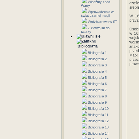
Wiedźmy znad
częś
Warty
srebr
Wprowadzenie w
świat czarnej magii
W 16
przys
Wróżbiarstwo w ST
Z klątwą im do
Osobn
twarzy
w 165
wojsk
wojs
Bibliografia
znak
przed
Bibliografia 1
Matki
Bibliografia 2
przez
prawn
Bibliografia 3
Bibliografia 4
Bibliografia 5
Bibliografia 6
Bibliografia 7
Bibliografia 8
Bibliografia 9
Bibliografia 10
Bibliografia 11
Bibliografia 12
Bibliografia 13
Bibliografia 14