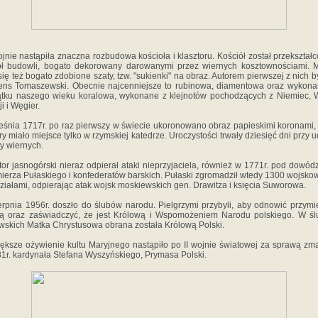
jnie nastąpiła znaczna rozbudowa kościoła i klasztoru. Kościół został przekształ
ół budowli, bogato dekorowany darowanymi przez wiernych kosztownościami. 
 się też bogato zdobione szaty, tzw. "sukienki" na obraz. Autorem pierwszej z nich by
ns Tomaszewski. Obecnie najcenniejsze to rubinowa, diamentowa oraz wykon
tku naszego wieku koralowa, wykonane z klejnotów pochodzących z Niemiec, 
i i Węgier.
eśnia 1717r. po raz pierwszy w świecie ukoronowano obraz papieskimi koronami,
ory miało miejsce tylko w rzymskiej katedrze. Uroczystości trwały dziesięć dni przy u
cy wiernych.
tor jasnogórski nieraz odpierał ataki nieprzyjaciela, również w 1771r. pod dowó
ierza Pułaskiego i konfederatów barskich. Pułaski zgromadził wtedy 1300 wojsko
ziałami, odpierając atak wojsk moskiewskich gen. Drawitza i księcia Suworowa.
erpnia 1956r. doszło do ślubów narodu. Pielgrzymi przybyli, aby odnowić przymi
ą oraz zaświadczyć, że jest Królową i Wspomożeniem Narodu polskiego. W ś
wskich Matka Chrystusowa obrana została Królową Polski.
ększe ożywienie kultu Maryjnego nastąpiło po II wojnie światowej za sprawą zm
1r. kardynała Stefana Wyszyńskiego, Prymasa Polski.