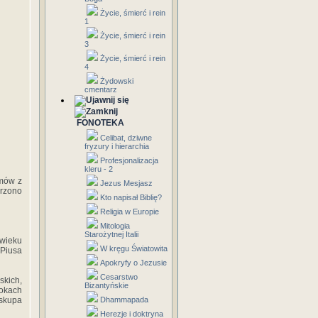
Życie, śmierć i rein
1
Życie, śmierć i rein
3
Życie, śmierć i rein
4
Żydowski
cmentarz
FONOTEKA
Celibat, dziwne
fryzury i hierarchia
Profesjonalizacja
kleru - 2
ymów z
Jezus Mesjasz
orzono
Kto napisał Biblię?
Religia w Europie
Mitologia
Starożytnej Italii
wieku
W kręgu Światowita
 Piusa
Apokryfy o Jezusie
Cesarstwo
kich,
Bizantyńskie
bokach
iskupa
Dhammapada
Herezje i doktryna