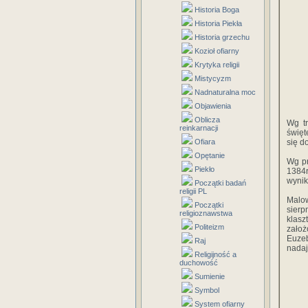
Historia Boga
Historia Piekła
Historia grzechu
Kozioł ofiarny
Krytyka religii
Mistycyzm
Nadnaturalna moc
Objawienia
Oblicza
Wg t
reinkarnacji
święt
Ofiara
się d
Opętanie
Wg p
Piekło
1384r
wynik
Początki badań
religii PL
Malo
Początki
sierp
religioznawstwa
klas
Politeizm
założ
Euzeb
Raj
nadaj
Religijność a
duchowość
Sumienie
Symbol
System ofiarny