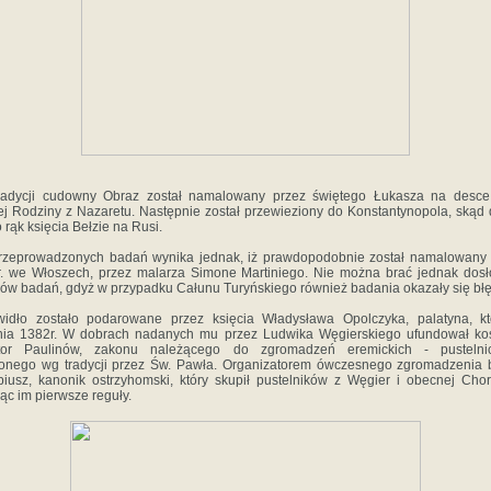
radycji cudowny Obraz został namalowany przez świętego Łukasza na desce 
ej Rodziny z Nazaretu. Następnie został przewieziony do Konstantynopola, skąd 
o rąk księcia Bełzie na Rusi.
rzeprowadzonych badań wynika jednak, iż prawdopodobnie został namalowany 
. we Włoszech, przez malarza Simone Martiniego. Nie można brać jednak dos
ów badań, gdyż w przypadku Całunu Turyńskiego również badania okazały się bł
widło zostało podarowane przez księcia Władysława Opolczyka, palatyna, kt
nia 1382r. W dobrach nadanych mu przez Ludwika Węgierskiego ufundował koś
ztor Paulinów, zakonu należącego do zgromadzeń eremickich - pustelnic
onego wg tradycji przez Św. Pawła. Organizatorem ówczesnego zgromadzenia b
iusz, kanonik ostrzyhomski, który skupił pustelników z Węgier i obecnej Chor
ąc im pierwsze reguły.