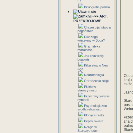
37
Bibliografia polska
=>> ART.
PRZEKROJOWE
Chrześcijaństwo a
pogaństwo
Dlaczego
wierzymy w Boga?
Gramatyka
moralności
Jak rodzili się
bogowie
Kilka słów o New
Age
Neuroteologia
Obecn
kraju
Odrodzenie religii
także
Piekło w
starożytności
Jasno
Przechwytywanie
symboli
Star
posta
Psychologiczne
Welań
źródła religijności
Płonące rzeki
Prze
Pępek świata
znajd
palmy
Religie w
Stani
Starożytności -