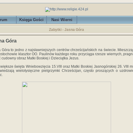
rum
Księga Gości
Nasi Wierni
Zabytki - Jasna Góra
na Góra
 Góra to jedno z najsławniejszych centrów chrześcijańskich na świecie. Mieszczą
stochowie klasztor OO. Paulinów każdego roku przyciąga rzesze wiernych, prag
ć cudowny obraz Matki Boskiej i Dzieciątka Jezus.
większe święta Wniebowzięcia 15.VIII oraz Matki Boskiej Jasnogórskiej 26. VIII m
wiedzają wielotysięczne pielgrzymki Chrześcijan, często proszących o uzdrowi
c.