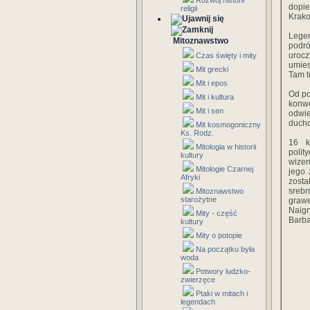
Rozwój historii
dopie
religii
Krako
Legen
Mitoznawstwo
podró
uroc
Czas święty i mity
umies
Mit grecki
Tam t
Mit i epos
Od po
Mit i kultura
konw
Mit i sen
odwie
duch
Mit kosmogoniczny
Ks. Rodz.
16 k
Mitologia w historii
polit
kultury
wizer
Mitologie Czarnej
jego 
Afryki
zost
srebr
Mitoznawstwo
starożytne
graw
Naigr
Mity - część
Barba
kultury
Mity o potopie
Na początku była
woda
Potwory ludzko-
zwierzęce
Ptaki w mitach i
legendach