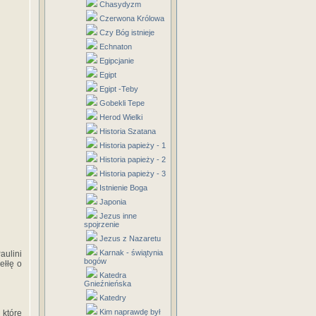
Chasydyzm
Czerwona Królowa
Czy Bóg istnieje
Echnaton
Egipcjanie
Egipt
Egipt -Teby
Gobekli Tepe
Herod Wielki
Historia Szatana
Historia papieży - 1
Historia papieży - 2
Historia papieży - 3
Istnienie Boga
Japonia
Jezus inne
spojrzenie
Jezus z Nazaretu
Karnak - świątynia
aulini
bogów
ełłę o
Katedra
Gnieźnieńska
Katedry
Kim naprawdę był
które