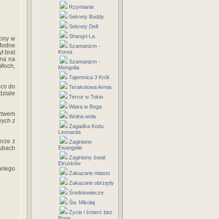
Rzymianie
Sekrety Buddy
Sekrety Delf
Shangri-La
cony w
Modne
Szamanizm -
ł brat
Korea
ana na
Szamanizm -
Włoch,
Mongolia
Tajemnica 3 Króli
 co do
Terakotowa Armia
dziale
Terror w Tokio
Wiara w Boga
dztwem
Wolna wola
wych z
Zagadka Kodu
Leonarda
erze z
Zaginione
lubach
Ewangelie
Zaginiony świat
Etrusków
arłego
Zakazane miasto
Zakazane obrzędy
Średniowiecze
Św. Mikołaj
Życie i śmierć bez
Boga