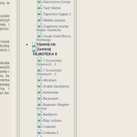
Starożytna Grecja
Anny w
Tadź Mahal
Tajemnice Egiptu 2
czasie
złożył
Wielkie pytania
owę i
Zaginione skarby
górzu.
Majów i Azteków
Zwoje Znad Morza
Martwego
i msze
iczbę
kich i
FILMOTEKA II
7 Grzechów
brała
Głównych - 1
wieźli
7 Grzechów
ełły i
Głównych - 2
we, że
erema
Abraham
rywają
Arabia Saudyjska
nia i
Aztekowie
ać św.
Bizancjum
Bogowie i Boginie -
Grecja
Buddyzm
Bóg i sztuka
Celtowie
Celtowie 2