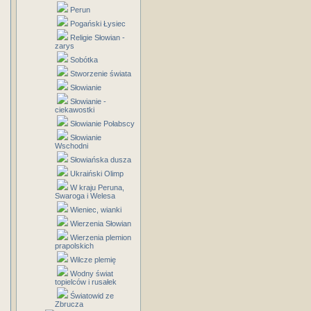
Perun
Pogański Łysiec
Religie Słowian -
zarys
Sobótka
Stworzenie świata
Słowianie
Słowianie -
ciekawostki
Słowianie Połabscy
Słowianie
Wschodni
Słowiańska dusza
Ukraiński Olimp
W kraju Peruna,
Swaroga i Welesa
Wieniec, wianki
Wierzenia Słowian
Wierzenia plemion
prapolskich
Wilcze plemię
Wodny świat
topielców i rusałek
Światowid ze
Zbrucza