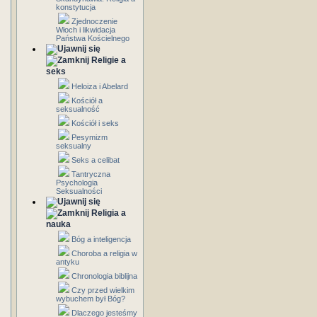
konstytucja
Zjednoczenie
Włoch i likwidacja
Państwa Kościelnego
Religie a
seks
Heloiza i Abelard
Kościół a
seksualność
Kościół i seks
Pesymizm
seksualny
Seks a celibat
Tantryczna
Psychologia
Seksualności
Religia a
nauka
Bóg a inteligencja
Choroba a religia w
antyku
Chronologia biblijna
Czy przed wielkim
wybuchem był Bóg?
Dlaczego jesteśmy