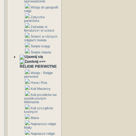
wprowadzenie
Wstęp do geografii
religii
Zatyczka
panieńska
Zaświaty w
literaturze i w sztuce
Śmierć w różnych
religiach świata
Święte księgi
Święte miasta
=>>
RELIGIE PIERWOTNE
Wstęp - Religie
pierwotne
Huna i Roa
Kult Macierzy
Kult przodków we
współczesnym
Wietnamie
Kult szczątków
kostnych
Mana
Najstarsze religie
Malty
Najstasze religie