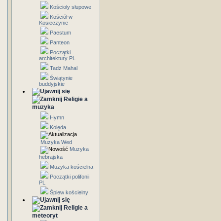
Kościoły słupowe
Kościół w
Kosieczynie
Paestum
Panteon
Początki
architektury PL
Tadż Mahal
Świątynie
buddyjskie
Religie a
muzyka
Hymn
Kolęda
Muzyka Wed
Muzyka
hebrajska
Muzyka kościelna
Początki polifonii
PL
Śpiew kościelny
Religie a
meteoryt