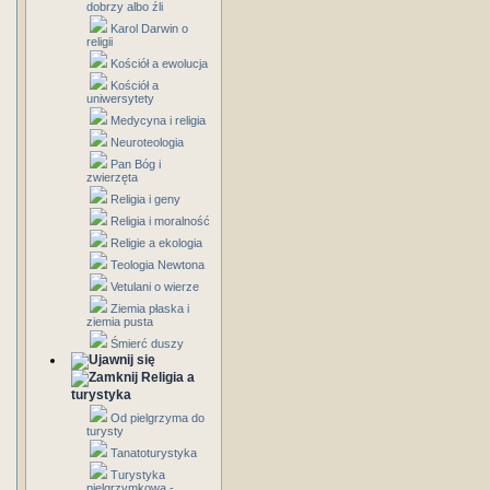
dobrzy albo źli
Karol Darwin o
religii
Kościół a ewolucja
Kościół a
uniwersytety
Medycyna i religia
Neuroteologia
Pan Bóg i
zwierzęta
Religia i geny
Religia i moralność
Religie a ekologia
Teologia Newtona
Vetulani o wierze
Ziemia płaska i
ziemia pusta
Śmierć duszy
Religia a
turystyka
Od pielgrzyma do
turysty
Tanatoturystyka
Turystyka
pielgrzymkowa -