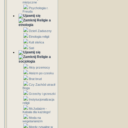
mistyczne
Psychologia r.
Freuda
Religie a
etnologia
Dzień Zaduszny
Etnologia religii
Kult słońca
Sati
Religie a
socjologia
Akty przemocy
Ateizm po czesku
Brat brud
Czy Zachód utracił
Boga
Grzechy i grzeszki
Instytucjonalizacja
religii
McJudaizm -
Kabała dla każdego!
Moda na
wegetarianizm
Mordy rytualne w