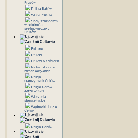
Prusów
Religia Bałtów
Wiara Prusów
Ślady szamanizmu
w religijności
średniowiecznych
Prusów
Celtowie
Beltaine
Druidzi
Druidzi w źródłach
Niebo i słońce w
mitach celtyckich
Religia
starożytnych Celtów
Religie Celtów -
zarys tematu
Wierzenia
staroceltyckie
Wędrówki dusz u
Celtów
Dakowie
Religia Daków