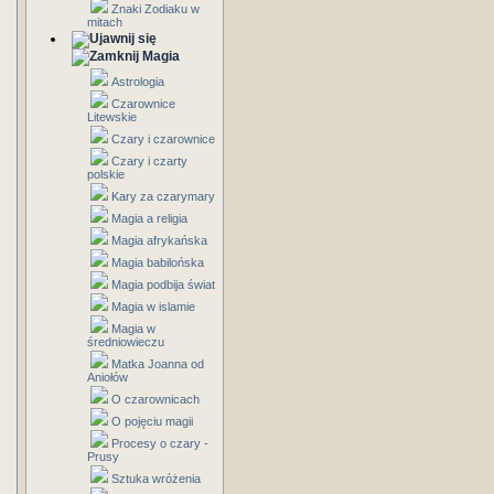
Znaki Zodiaku w
mitach
Magia
Astrologia
Czarownice
Litewskie
Czary i czarownice
Czary i czarty
polskie
Kary za czarymary
Magia a religia
Magia afrykańska
Magia babilońska
Magia podbija świat
Magia w islamie
Magia w
średniowieczu
Matka Joanna od
Aniołów
O czarownicach
O pojęciu magii
Procesy o czary -
Prusy
Sztuka wróżenia