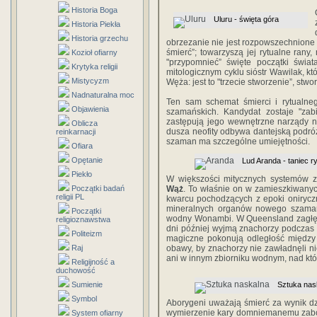
Historia Boga
Uluru - święta góra
Historia Piekła
Historia grzechu
obrzezanie nie jest rozpowszechnione w
śmierć”; towarzyszą jej rytualne rany
Kozioł ofiarny
"przypomnieć” święte początki świat
Krytyka religii
mitologicznym cyklu sióstr Wawilak, kt
Mistycyzm
Węża: jest to "trzecie stworzenie”, stw
Nadnaturalna moc
Ten sam schemat śmierci i rytualneg
Objawienia
szamańskich. Kandydat zostaje "zabi
zastępują jego wewnętrzne narządy n
Oblicza
dusza neofity odbywa dantejską podróż
reinkarnacji
szaman ma szczególne umiejętności.
Ofiara
Opętanie
Lud Aranda - taniec r
Piekło
W większości mitycznych systemów z
Początki badań
Wąż
. To właśnie on w zamieszkiwanych
religii PL
kwarcu pochodzących z epoki oniryczne
mineralnych organów nowego szamana
Początki
wodny Wonambi. W Queensland zagłębia 
religioznawstwa
dni później wyjmą znachorzy podczas 
Politeizm
magiczne pokonują odległość między 
Raj
obawy, by znachorzy nie zawładnęli ni
ani w innym zbiorniku wodnym, nad któr
Religijność a
duchowość
Sumienie
Sztuka nask
Symbol
Aborygeni uważają śmierć za wynik d
wymierzenie kary domniemanemu zabójc
System ofiarny