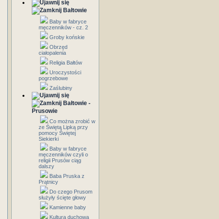
Bałtowie
Baby w fabryce
męczenników - cz. 2
Groby końskie
Obrzęd
ciałopalenia
Religia Bałtów
Uroczystości
pogrzebowe
Zaślubiny
Bałtowie -
Prusowie
Co można zrobić w
ze Świętą Lipką przy
pomocy Świętej
Siekierki
Baby w fabryce
męczenników czyli o
religii Prusów ciąg
dalszy
Baba Pruska z
Prątnicy
Do czego Prusom
służyły ścięte głowy
Kamienne baby
Kultura duchowa