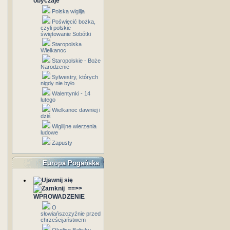
obyczaje
Polska wigilja
Poświęcić bożka,
czyli polskie
świętowanie Sobótki
Staropolska
Wielkanoc
Staropolskie - Boże
Narodzenie
Sylwestry, których
nigdy nie było
Walentynki - 14
lutego
Wielkanoc dawniej i
dziś
Wigilijne wierzenia
ludowe
Zapusty
Europa Pogańska
==>>
WPROWADZENIE
O
słowiańszczyźnie przed
chrześcijaństwem