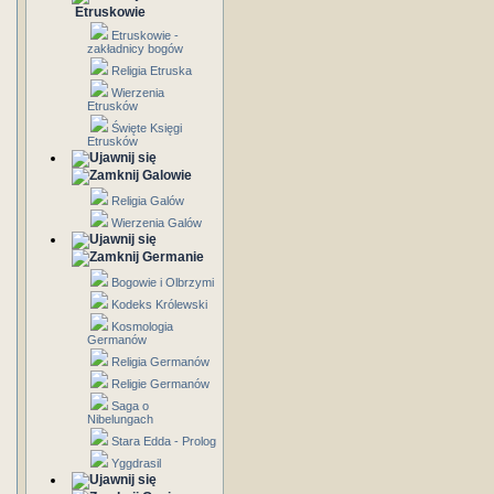
Etruskowie
Etruskowie -
zakładnicy bogów
Religia Etruska
Wierzenia
Etrusków
Święte Księgi
Etrusków
Galowie
Religia Galów
Wierzenia Galów
Germanie
Bogowie i Olbrzymi
Kodeks Królewski
Kosmologia
Germanów
Religia Germanów
Religie Germanów
Saga o
Nibelungach
Stara Edda - Prolog
Yggdrasil