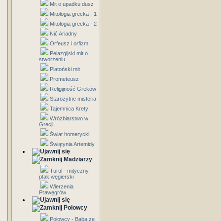
Mit o upadku dusz
Mitologia grecka - 1
Mitologia grecka - 2
Nić Ariadny
Orfeusz i orfizm
Pelazgijski mit o
stworzeniu
Platoński mit
Prometeusz
Religijność Greków
Starożytne misteria
Tajemnica Krety
Wróżbiarstwo w
Grecji
Świat homerycki
Świątynia Artemidy
Madziarzy
Turul - mityczny
ptak węgierski
Wierzenia
Prawęgrów
Połowcy
Połowcy - Baba ze