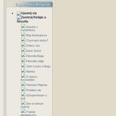
Zagadnienia Religijne
Religie a
filozofia
Anselm z
Cantenbury
Bóg Kartezjusza
Czym jest etyka?
Dobro i zlo
Duns Szkot
Filozofia Boga
Filozofia religii
John Locke o Bogu
Mantra
O duszy -
Arystoteles
Państwo Platona
Problem zła
Schopenhauer o
woli
Sen w którym
żyjemy
Traktat
ateologiczny