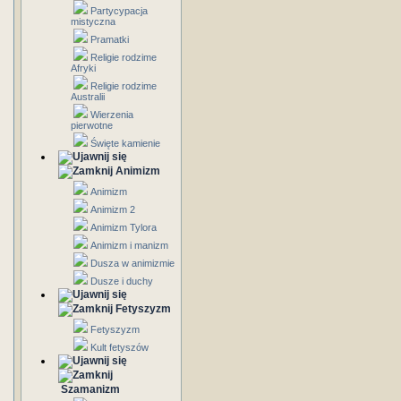
Partycypacja
mistyczna
Pramatki
Religie rodzime
Afryki
Religie rodzime
Australii
Wierzenia
pierwotne
Święte kamienie
Animizm
Animizm
Animizm 2
Animizm Tylora
Animizm i manizm
Dusza w animizmie
Dusze i duchy
Fetyszyzm
Fetyszyzm
Kult fetyszów
Szamanizm