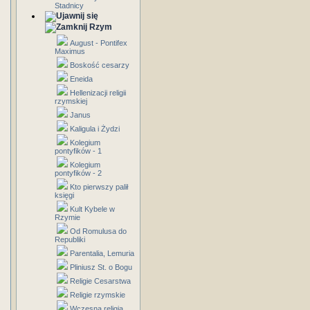
Stadnicy
Rzym
August - Pontifex
Maximus
Boskość cesarzy
Eneida
Hellenizacji religii
rzymskiej
Janus
Kaligula i Żydzi
Kolegium
pontyfików - 1
Kolegium
pontyfików - 2
Kto pierwszy palił
księgi
Kult Kybele w
Rzymie
Od Romulusa do
Republiki
Parentalia, Lemuria
Pliniusz St. o Bogu
Religie Cesarstwa
Religie rzymskie
Wczesna religia