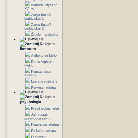
Wartości etyczne
XVII w.
Zarys filozofii
buddyjskiej 1
Zarys filozofii
buddyjskiej 2
Źródło moralności
Religie a
literatura
Anthony de Mello
Dante Alighieri -
Piekło
Konstandinos
Kawafis
Literatura religijna
Powieść religijna
Religia a
psychologia
Freud wobec religii
Jak zostać
przywódcą sekty
Konwersja religijna
Po końcu świata
Przeżycie