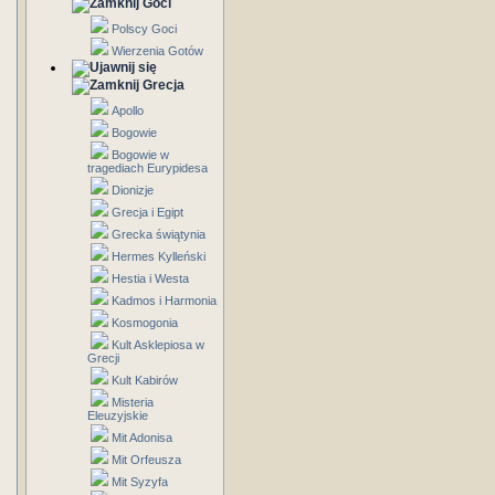
Goci
Polscy Goci
Wierzenia Gotów
Grecja
Apollo
Bogowie
Bogowie w
tragediach Eurypidesa
Dionizje
Grecja i Egipt
Grecka świątynia
Hermes Kylleński
Hestia i Westa
Kadmos i Harmonia
Kosmogonia
Kult Asklepiosa w
Grecji
Kult Kabirów
Misteria
Eleuzyjskie
Mit Adonisa
Mit Orfeusza
Mit Syzyfa