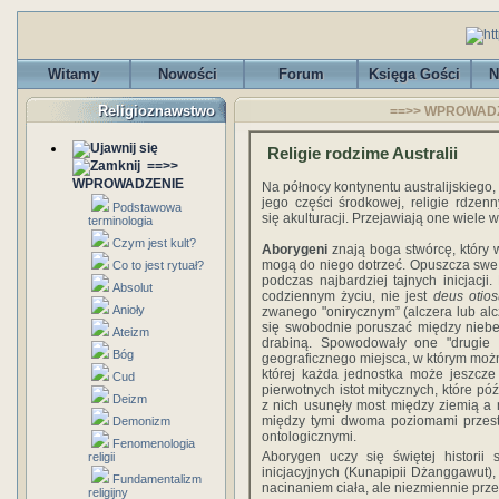
Witamy
Nowości
Forum
Księga Gości
N
Religioznawstwo
==>> WPROWADZEN
Religie rodzime Australii
==>>
WPROWADZENIE
Na północy kontynentu australijskiego
jego części środkowej, religie rdze
Podstawowa
się akulturacji. Przejawiają one wiele 
terminologia
Czym jest kult?
Aborygeni
znają boga stwórcę, który w
mogą do niego dotrzeć. Opuszcza swe t
Co to jest rytuał?
podczas najbardziej tajnych inicjac
Absolut
codziennym życiu, nie jest
deus otios
Anioły
zwanego "onirycznym” (alczera lub alc
się swobodnie poruszać między niebe
Ateizm
drabiną. Spowodowały one "drugie s
Bóg
geograficznego miejsca, w którym możn
której każda jednostka może jeszcz
Cud
pierwotnych istot mitycznych, które pó
Deizm
z nich usunęły most między ziemią a
między tymi dwoma poziomami przest
Demonizm
ontologicznymi.
Fenomenologia
Aborygen uczy się świętej historii 
religii
inicjacyjnych (Kunapipii Dżanggawut),
Fundamentalizm
nacinaniem ciała, ale niezmiennie prz
religijny