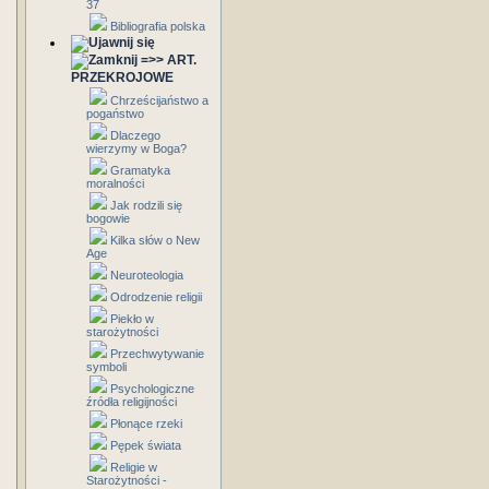
37
Bibliografia polska
=>> ART.
PRZEKROJOWE
Chrześcijaństwo a
pogaństwo
Dlaczego
wierzymy w Boga?
Gramatyka
moralności
Jak rodzili się
bogowie
Kilka słów o New
Age
Neuroteologia
Odrodzenie religii
Piekło w
starożytności
Przechwytywanie
symboli
Psychologiczne
źródła religijności
Płonące rzeki
Pępek świata
Religie w
Starożytności -