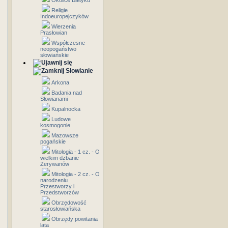
Okolice Bałtyku
Religie
Indoeuropejczyków
Wierzenia
Prasłowian
Współczesne
neopogaństwo
słowiańskie
Słowianie
Arkona
Badania nad
Słowianami
Kupalnocka
Ludowe
kosmogonie
Mazowsze
pogańskie
Mitologia - 1 cz. - O
wielkim dzbanie
Zerywanów
Mitologia - 2 cz. - O
narodzeniu
Przestworzy i
Przedstworzów
Obrzędowość
starosłowiańska
Obrzędy powitania
lata