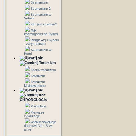
Szamanizm
Szamanizm 2
Szamanizm w
Syberii
Kim jest szaman?
Mity
kosmogoniczne Syberii
Religie Azji i Syberii
- zarys tematu
Szamanizm w
Korei
Totemizm
Teoria totemizmu
Totemizm
Totemizm
Malinowskiego
=>>
CHRONOLOGIA
Prehistoria
Pierwsze
cywilizacje
Wielkie rewolucje
duchowe VII - IV w.
p.n.e