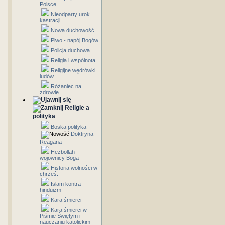
Polsce
Nieodparty urok
kastracji
Nowa duchowość
Piwo - napój Bogów
Policja duchowa
Religia i wspólnota
Religijne wędrówki
ludów
Różaniec na
zdrowie
Religie a
polityka
Boska polityka
Doktryna
Reagana
Hezbollah
wojownicy Boga
Historia wolności w
chrześ.
Islam kontra
hinduizm
Kara śmierci
Kara śmierci w
Piśmie Świętym i
nauczaniu katolickim