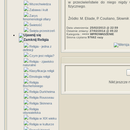
w przeciwieństwie do niego nigdy 
Wszechwiedza
fizycznego.
Zabawa i kult
Zarys
Źródło: M. Eliade, P. Couliano,
Słownik 
fenomenologii ofiary
Świetość
Data utworzenia:
25/02/2013 @ 22:59
Święta przestrzeń
Ostatnie zmiany:
27/02/2014 @ 05:22
Kategoria :
==>> WPROWADZENIE
Strona czytana
97662 razy
Religia
Religia - jedna z
definicji
Czym jest religia?
Religia - zjawisko
naturalne
Klasyfikacja religii
Etnologia religii
Nikt jeszcze 
Religia
Bocheńskiego
Religia Durkheima
Religia Rousseau
Religia Skinnera
Religia
obywatelska
Religia w XIX wieku
Religia w kulturze