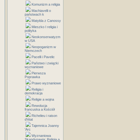
Komunizm a religia
Machiavelli o
państwach k
Matylda z Canossy
Mieszko I religia i
polityka
Neokonserwatyzm
w USA
Neopoganizm w
Niemczech
Pacelli i Pavelic
Państwo i związki
wyznaniowe
Pierwsza
Poprawka
Prawo wyznaniowe
Religia i
demokracja
Religie a wojna
Rewolucja
francuska a Kościół
Richelieu i raison
d'état
Tajemnica Joanny
'Arc
Wyznaniowa
Skandynawia: Religia a