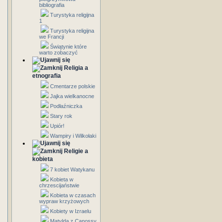
bibliografia
Turystyka religijna
1
Turystyka religijna
we Francji
Świątynie które
warto zobaczyć
Religia a
etnografia
Cmentarze polskie
Jajka wielkanocne
Podłaźniczka
Stary rok
Upiór!
Wampiry i Wilkołaki
Religie a
kobieta
7 kobiet Watykanu
Kobieta w
chrzescijaństwie
Kobieta w czasach
wypraw krzyżowych
Kobiety w Izraelu
Matylda z Canossy