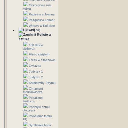
Obrzędowa rola
kobiet
Papieżyca Joanna
Pasqualina Lehner
Wdowy w Kościele
Religie a
sztuka
100 filmów
biblijnych
Film o świętym
Fresk w Staszowie
Gwiazda
Judyta - 1
Judyta - 2
Katakumby Rzymu
Ornament
średniowiecza
Pocałunek
Judasza
Początki sztuki
chrześci.
Powstanie teatru
FR
Symbolika barw