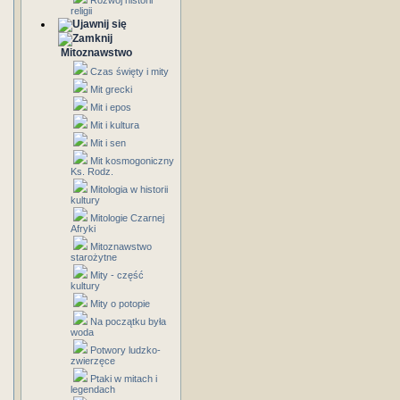
Rozwój historii
religii
Mitoznawstwo
Czas święty i mity
Mit grecki
Mit i epos
Mit i kultura
Mit i sen
Mit kosmogoniczny
Ks. Rodz.
Mitologia w historii
kultury
Mitologie Czarnej
Afryki
Mitoznawstwo
starożytne
Mity - część
kultury
Mity o potopie
Na początku była
woda
Potwory ludzko-
zwierzęce
Ptaki w mitach i
legendach