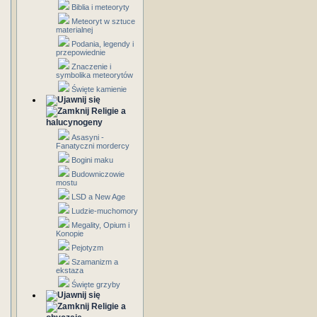
Biblia i meteoryty
Meteoryt w sztuce
materialnej
Podania, legendy i
przepowiednie
Znaczenie i
symbolika meteorytów
Święte kamienie
Religie a
halucynogeny
Asasyni -
Fanatyczni mordercy
Bogini maku
Budowniczowie
mostu
LSD a New Age
Ludzie-muchomory
Megality, Opium i
Konopie
Pejotyzm
Szamanizm a
ekstaza
Święte grzyby
Religie a