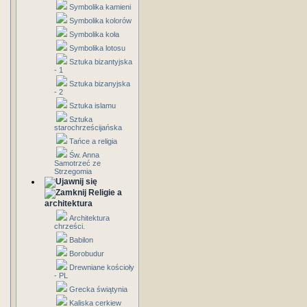
Symbolika kamieni
Symbolika kolorów
Symbolika koła
Symbolika lotosu
Sztuka bizantyjska
- 1
Sztuka bizanyjska
- 2
Sztuka islamu
Sztuka
starochrześcijańska
Tańce a religia
Św. Anna
Samotrzeć ze
Strzegomia
Religie a
architektura
Architektura
chrześci.
Babilon
Borobudur
Drewniane kościoły
- PL
Grecka świątynia
Kaliska cerkiew