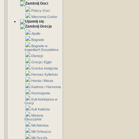
Goci
Polscy Goci
Wierzenia Gotów
Grecja
Apollo
Bogowie
Bogowie w
tragediach Eurypidesa
Dionizje
Grecja i Egipt
Grecka świątynia
Hermes Kylleński
Hestia i Westa
Kadmos i Harmonia
Kosmogonia
Kult Asklepiosa w
Grecji
Kult Kabirów
Misteria
Eleuzyjskie
Mit Adonisa
Mit Orfeusza
Mit Syzyfa