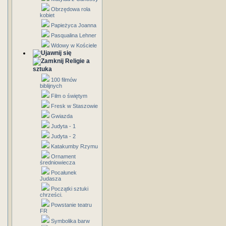
Obrzędowa rola
kobiet
Papieżyca Joanna
Pasqualina Lehner
Wdowy w Kościele
Religie a
sztuka
100 filmów
biblijnych
Film o świętym
Fresk w Staszowie
Gwiazda
Judyta - 1
Judyta - 2
Katakumby Rzymu
Ornament
średniowiecza
Pocałunek
Judasza
Początki sztuki
chrześci.
Powstanie teatru
FR
Symbolika barw