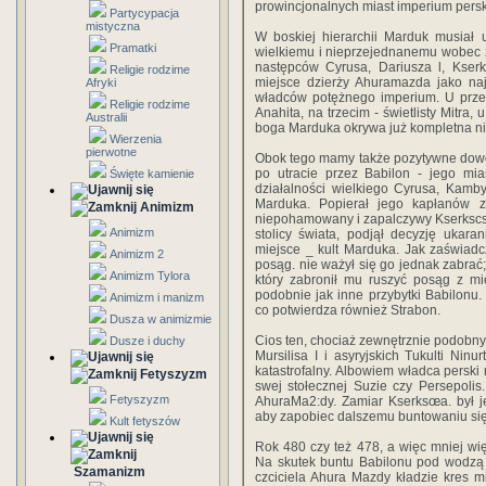
prowincjonalnych miast imperium pers
Partycypacja
mistyczna
W boskiej hierarchii Marduk musiał u
Pramatki
wielkiemu i nieprzejednanemu wobec 
następców Cyrusa, Dariusza l, Kserks
Religie rodzime
miejsce dzierży Ahuramazda jako naj
Afryki
władców potężnego imperium. U przed
Religie rodzime
Anahita, na trzecim - świetlisty Mitra, 
Australii
boga Marduka okrywa już kompletna n
Wierzenia
pierwotne
Obok tego mamy także pozytywne dowo
po utracie przez Babilon - jego mias
Święte kamienie
działalności wielkiego Cyrusa, Kamb
Marduka. Popierał jego kapłanów z
Animizm
niepohamowany i zapalczywy Kserkscs
Animizm
stolicy świata, podjął decyzję ukara
miejsce _ kult Marduka. Jak zaświadc
Animizm 2
posąg. nie ważył się go jednak zabrać;
Animizm Tylora
który zabronił mu ruszyć posąg z mie
podobnie jak inne przybytki Babilonu. 
Animizm i manizm
co potwierdza również Strabon.
Dusza w animizmie
Cios ten, chociaż zewnętrznie podobn
Dusze i duchy
Mursilisa I i asyryjskich Tukulti Nin
katastrofalny. Albowiem władca persk
Fetyszyzm
swej stołecznej Suzie czy Persepolis
Fetyszyzm
AhuraMa2:dy. Zamiar Kserksœa. był j
aby zapobiec dalszemu buntowaniu si
Kult fetyszów
Rok 480 czy też 478, a więc mniej wię
Na skutek buntu Babilonu pod wodzą
Szamanizm
czciciela Ahura Mazdy kładzie kres 