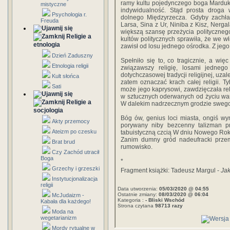
ramy kultu pojedynczego boga Marduka-
mistyczne
indywidualność. Stąd prosta droga wi
Psychologia r.
dolnego Międzyrzecza. Gdyby zachła
Freuda
Larsa, Sina z Ur, Niniba z Kisz, Nerga
większą szansę przeżycia polityczneg
Religie a
kultów politycznych sprawiła, że we wła
etnologia
zawisł od losu jednego ośrodka. Z jego
Dzień Zaduszny
Spełniło się to, co tragicznie, a wi
Etnologia religii
związawszy religię, losami jedneg
dotychczasowej tradycji religijnej, uza
Kult słońca
zatem oznaczać krach całej religii. T
Sati
może jego kaprysowi, zawdzięczała rel
w sztucznych oderwanych od życiu war
Religie a
W dalekim nadrzecznym grodzie swego
socjologia
Bóg ów, genius loci miasta, ongiś w
Akty przemocy
porywany niby bezcenny talizman pr
Ateizm po czesku
tabuistyczną czcią W dniu Nowego Roku
Zanim dumny gród nadeufracki przemi
Brat brud
rumowisko.
Czy Zachód utracił
Boga
*
Grzechy i grzeszki
Fragment książki: Tadeusz Margul -
Jak
Instytucjonalizacja
religii
Data utworzenia:
05/03/2020 @ 04:55
Ostatnie zmiany:
08/03/2020 @ 06:04
McJudaizm -
Kategoria :
- Bliski Wschód
Kabała dla każdego!
Strona czytana
98713 razy
Moda na
wegetarianizm
Mordy rytualne w