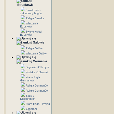
Etruskowie
Etruskowie -
zakładnicy bogów
Religia Etruska
Wierzenia
Etrusków
Święte Księgi
Etrusków
Galowie
Religia Galów
Wierzenia Galów
Germanie
Bogowie i Olbrzymi
Kodeks Królewski
Kosmologia
Germanów
Religia Germanów
Religie Germanów
Saga o
Nibelungach
Stara Edda - Prolog
Yggdrasil