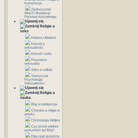
konstytucja
Zjednoczenie
Włoch i likwidacja
Państwa Kościelnego
Religie a
seks
Heloiza i Abelard
Kościół a
seksualność
Kościół i seks
Pesymizm
seksualny
Seks a celibat
Tantryczna
Psychologia
Seksualności
Religia a
nauka
Bóg a inteligencja
Choroba a religia w
antyku
Chronologia biblijna
Czy przed wielkim
wybuchem był Bóg?
Dlaczego jesteśmy