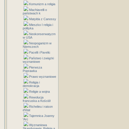
Komunizm a religia
Machiavelli o
państwach k
Matylda z Canossy
Mieszko I religia i
polityka
Neokonserwatyzm
w USA
Neopoganizm w
Niemczech
Pacelli i Pavelic
Państwo i związki
wyznaniowe
Pierwsza
Poprawka
Prawo wyznaniowe
Religia i
demokracja
Religie a wojna
Rewolucja
francuska a Kościół
Richelieu i raison
d'état
Tajemnica Joanny
'Arc
Wyznaniowa
Skandynawia: Religia a