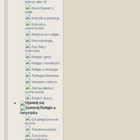
dobrzy albo źli
Karol Darwin o
religii
Kościół a ewolucja
Kościół a
uniwersytety
Medycyna i religia
Neuroteologia
Pan Bóg i
zwierzęta
Religia i geny
Religia i moralność
Religie a ekologia
Teologia Newtona
Vetulani o wierze
Ziemia płaska i
ziemia pusta
Śmierć duszy
Religia a
turystyka
Od pielgrzyma do
turysty
Tanatoturystyka
Turystyka
pielgrzymkowa -