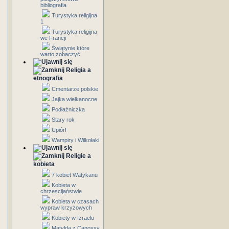
bibliografia
Turystyka religijna
1
Turystyka religijna
we Francji
Świątynie które
warto zobaczyć
Religia a
etnografia
Cmentarze polskie
Jajka wielkanocne
Podłaźniczka
Stary rok
Upiór!
Wampiry i Wilkołaki
Religie a
kobieta
7 kobiet Watykanu
Kobieta w
chrzescijaństwie
Kobieta w czasach
wypraw krzyżowych
Kobiety w Izraelu
Matylda z Canossy