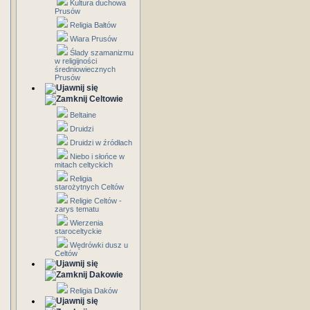
Kultura duchowa
Prusów
Religia Bałtów
Wiara Prusów
Ślady szamanizmu
w religijności
średniowiecznych
Prusów
Celtowie
Beltaine
Druidzi
Druidzi w źródłach
Niebo i słońce w
mitach celtyckich
Religia
starożytnych Celtów
Religie Celtów -
zarys tematu
Wierzenia
staroceltyckie
Wędrówki dusz u
Celtów
Dakowie
Religia Daków