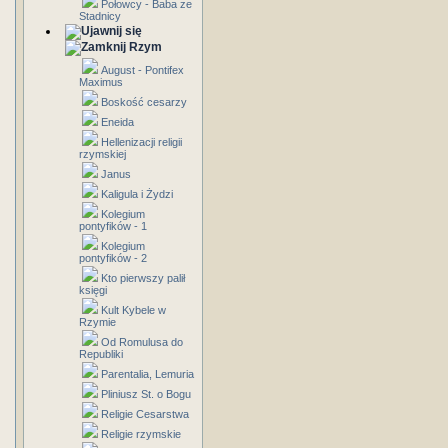
Połowcy - Baba ze
Stadnicy
Rzym
August - Pontifex
Maximus
Boskość cesarzy
Eneida
Hellenizacji religii
rzymskiej
Janus
Kaligula i Żydzi
Kolegium
pontyfików - 1
Kolegium
pontyfików - 2
Kto pierwszy palił
księgi
Kult Kybele w
Rzymie
Od Romulusa do
Republiki
Parentalia, Lemuria
Pliniusz St. o Bogu
Religie Cesarstwa
Religie rzymskie