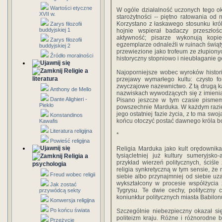
Wartości etyczne
W ogóle działalność uczonych tego ok
XVII w.
starożytności -- piętno ratowania od
Korzystano z łaskawego stosunku król
Zarys filozofii
buddyjskiej 1
hojnie wspierał badaczy przeszłoś
aktywność; pisarze wykonują kopie
Zarys filozofii
egzemplarze odnaleźli w ruinach świąty
buddyjskiej 2
przewiezione jako trofeum ze złupiony
Źródło moralności
historyczny stopniowo i nieubłaganie g
Religie a
Najoporniejsze wobec wyroków historii 
literatura
przejawy wymarłego kultu: czysto fo
zwyczajowe nazewnictwo. Z tą drugą ka
Anthony de Mello
nazwiskach wywodzących się z imienia
Dante Alighieri -
Pisano jeszcze w tym czasie pism
Piekło
powszechnie Marduka. W każdym razie 
jego ostatniej fazie życia, z to ma sw
Konstandinos
końcu otoczyć postać dawnego króla b
Kawafis
Literatura religijna
*
Powieść religijna
Religia Marduka jako kult orędownik
tysiącletniej już kultury sumeryjsko-
Religia a
przykład wierzeń politycznych, ściśl
psychologia
religia synkretyczną w tym sensie, że 
Freud wobec religii
siebie albo przynajmniej od siebie uz
wykształcony w procesie współżycia 
Jak zostać
Tygrysu. Te dwie cechy, polityczny 
przywódcą sekty
koniunktur politycznych miasta Babilon
Konwersja religijna
Po końcu świata
Szczególnie niebezpieczny okazał si
politeizm kraju. Różne i różnorodne
Przeżycie