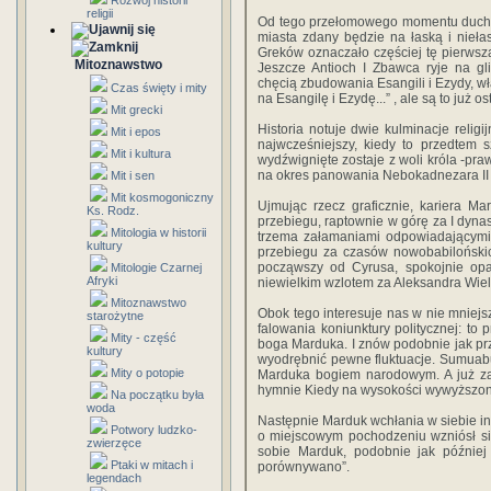
Rozwój historii
religii
Od tego przełomowego momentu duchow
miasta zdany będzie na łaską i nieł
Greków oznaczało częściej tę pierwsz
Mitoznawstwo
Jeszcze Antioch I Zbawca ryje na gl
chęcią zbudowania Esangili i Ezydy, wł
Czas święty i mity
na Esangilę i Ezydę...” , ale są to już 
Mit grecki
Historia notuje dwie kulminacje reli
Mit i epos
najwcześniejszy, kiedy to przedtem s
Mit i kultura
wydźwignięte zostaje z woli króla -p
na okres panowania Nebokadnezara II 
Mit i sen
Mit kosmogoniczny
Ujmując rzecz graficznie, kariera M
Ks. Rodz.
przebiegu, raptownie w górę za I dynas
Mitologia w historii
trzema załamaniami odpowiadającymi
kultury
przebiegu za czasów nowobabiloński
począwszy od Cyrusa, spokojnie op
Mitologie Czarnej
Afryki
niewielkim wzlotem za Aleksandra Wielk
Mitoznawstwo
Obok tego interesuje nas w nie mniejs
starożytne
falowania koniunktury politycznej: to
Mity - część
boga Marduka. I znów podobnie jak prz
kultury
wyodrębnić pewne fluktuacje. Sumuabu, 
Mity o potopie
Marduka bogiem narodowym. A już za
hymnie Kiedy na wysokości wywyższono
Na początku była
woda
Następnie Marduk wchłania w siebie in
Potwory ludzko-
o miejscowym pochodzeniu wzniósł si
zwierzęce
sobie Marduk, podobnie jak później 
Ptaki w mitach i
porównywano”.
legendach