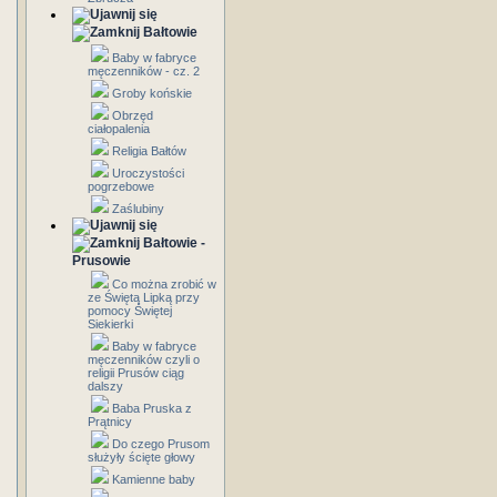
Bałtowie
Baby w fabryce
męczenników - cz. 2
Groby końskie
Obrzęd
ciałopalenia
Religia Bałtów
Uroczystości
pogrzebowe
Zaślubiny
Bałtowie -
Prusowie
Co można zrobić w
ze Świętą Lipką przy
pomocy Świętej
Siekierki
Baby w fabryce
męczenników czyli o
religii Prusów ciąg
dalszy
Baba Pruska z
Prątnicy
Do czego Prusom
służyły ścięte głowy
Kamienne baby