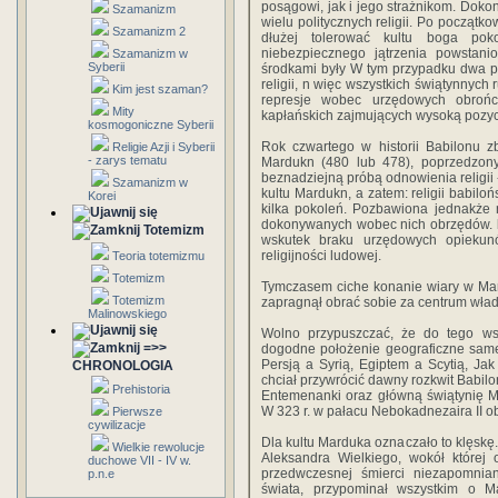
posągowi, jak i jego strażnikom. Doko
Szamanizm
wielu politycznych religii. Po począt
Szamanizm 2
dłużej tolerować kultu boga po
niebezpiecznego jątrzenia powstani
Szamanizm w
Syberii
środkami były W tym przypadku dwa p
religii, n więc wszystkich świątynnyc
Kim jest szaman?
represje wobec urzędowych obrońc
Mity
kapłańskich zajmujących wysoką pozyc
kosmogoniczne Syberii
Rok czwartego w historii Babilonu z
Religie Azji i Syberii
- zarys tematu
Mardukn (480 lub 478), poprzedzon
beznadziejną próbą odnowienia religii 
Szamanizm w
kultu Mardukn, a zatem: religii babil
Korei
kilka pokoleń. Pozbawiona jednakże 
dokonywanych wobec nich obrzędów. b
Totemizm
wskutek braku urzędowych opiekunó
religijności ludowej.
Teoria totemizmu
Totemizm
Tymczasem ciche konanie wiary w Mard
Totemizm
zapragnął obrać sobie za centrum wład
Malinowskiego
Wolno przypuszczać, że do tego wsk
=>>
dogodne położenie geograficzne sam
Persją a Syrią, Egiptem a Scytią, Jak
CHRONOLOGIA
chciał przywrócić dawny rozkwit Babil
Prehistoria
Entemenanki oraz główną świątynię M
W 323 r. w pałacu Nebokadnezaira II ob
Pierwsze
cywilizacje
Dla kultu Marduka oznaczało to klęskę
Wielkie rewolucje
Aleksandra Wielkiego, wokół której 
duchowe VII - IV w.
przedwczesnej śmierci niezapomnia
p.n.e
świata, przypominał wszystkim o 