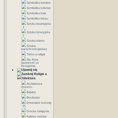
Symbolika kamieni
Symbolika kolorów
Symbolika koła
Symbolika lotosu
Sztuka bizantyjska
- 1
Sztuka bizanyjska
- 2
Sztuka islamu
Sztuka
starochrześcijańska
Tańce a religia
Św. Anna
Samotrzeć ze
Strzegomia
Religie a
architektura
Architektura
chrześci.
Babilon
Borobudur
Drewniane kościoły
- PL
Grecka świątynia
Kaliska cerkiew