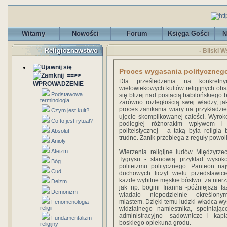
Witamy
Nowości
Forum
Księga Gości
N
Religioznawstwo
- Bliski 
Proces wygasania polityczneg
==>>
Dla prześledzenia na konkretny
WPROWADZENIE
wielowiekowych kultów religijnych ob
Podstawowa
się bliżej nad postacią babilońskiego
terminologia
zarówno rozległością swej władzy, ja
proces zanikania wiary na przykładzi
Czym jest kult?
ujęcie skomplikowanej całości. Wyrok
Co to jest rytuał?
podległej różnorakim wpływem i f
politeistycznej - a taką była religia
Absolut
trudne. Zanik przebiega z reguły powoli
Anioły
Ateizm
Wierzenia religijne ludów Międzyrzec
Tygrysu - stanowią przykład wysoko
Bóg
politeizmu politycznego. Panteon naj
Cud
duchowych liczył wielu przedstawicie
każde wybitne męskie bóstwo. za nierz
Deizm
jak np. bogini Inanna -późniejsza Isz
Demonizm
władało niepodzielnie określon
miastem. Dzięki temu ludzki władca wy
Fenomenologia
religii
widzialnego namiestnika, spełniają
administracyjno- sadownicze i kapł
Fundamentalizm
boskiego opiekuna grodu.
religijny