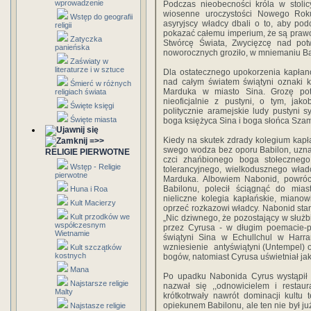
wprowadzenie
Podczas nieobecności króla w stoli
wiosenne uroczystości Nowego Rok
Wstęp do geografii
asyryjscy władcy dbali o to, aby po
religii
pokazać całemu imperium, że są praw
Zatyczka
Stwórcę Świata, Zwycięzcę nad pot
panieńska
noworocznych groziło, w mniemaniu Ba
Zaświaty w
literaturze i w sztuce
Dla ostatecznego upokorzenia kapłan
nad całym światem świątyni oznaki k
Śmierć w różnych
Marduka w miasto Sina. Grozę potę
religiach świata
nieoficjalnie z pustyni, o tym, jako
Święte księgi
politycznie aramejskie ludy pustyni 
Święte miasta
boga księżyca Sina i boga słońca Sza
Kiedy na skutek zdrady kolegium kapł
=>>
swego wodza bez oporu Babilon, uznał
RELIGIE PIERWOTNE
czci zhańbionego boga stołecznego
Wstęp - Religie
tolerancyjnego, wielkodusznego wład
pierwotne
Marduka. Albowiem Nabonid, powróci
Babilonu, polecił ściągnąć do mias
Huna i Roa
nieliczne kolegia kapłańskie, mianow
Kult Macierzy
oprzeć rozkazowi władcy. Nabonid star
Kult przodków we
„Nic dziwnego, że pozostający w służ
współczesnym
przez Cyrusa - w długim poemacie-
Wietnamie
świątyni Sina w Echullchul w Harra
wzniesienie antyświątyni (Untempel) 
Kult szczątków
kostnych
bogów, natomiast Cyrusa uświetniał ja
Mana
Po upadku Nabonida Cyrus wystąpił 
Najstarsze religie
nazwał się ,,odnowicielem i restaur
Malty
krótkotrwały nawrót dominacji kult
opiekunem Babilonu, ale ten nie był j
Najstasze religie