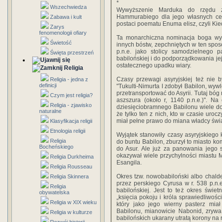
*
Wszechwiedza
Wywyższenie Marduka do rzędu zb
Hammurabiego dla jego własnych cel
Zabawa i kult
postaci poematu Enuma elisz, czyli Ki
Zarys
fenomenologii ofiary
Ta monarchiczna nominacja boga wyz
Świetość
innych bóstw, zepchniętych w ten spo
p.n.e. jako stolicy samodzielnego pa
Święta przestrzeń
babilońskiej i do podporządkowania je
ostatecznego upadku wiary.
Religia
Czasy przewagi asyryjskiej też nie 
Religia - jedna z
definicji
"Tukulti-Nimurta I zdobył Babilon, wyw
przetransportować do Asyrii. Tutaj bóg
Czym jest religia?
aszszura (około r, 1140 p.n.e.)". N
Religia - zjawisko
dziesięciobramnego Babilonu wiele d
naturalne
że tylko ten z nich, kto w czasie ur
miał pełne prawo do miana władcy świa
Klasyfikacja religii
Etnologia religii
Wyjątek stanowiły czasy asyryjskieg
Religia
do buntu Babilon, zburzył to miasto ko
Bocheńskiego
do Asur. Ale już za panowania jego 
okazywał wiele przychylności miastu 
Religia Durkheima
Esangila.
Religia Rousseau
Okres tzw. nowobabiloński albo chald
Religia Skinnera
przez perskiego Cyrusa w r. 538 p.n.e.
Religia
babilońskiej. Jest to też okres świe
obywatelska
„księcia pokoju i króla sprawiedliwoś
Religia w XIX wieku
który jako jego wierny pasterz miał
Babilonu, mianowicie Nabonid, zrywa
Religia w kulturze
babilońskich ukarany utratą korony na 