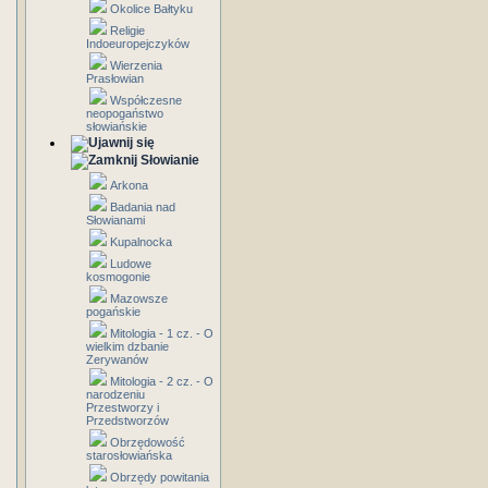
Okolice Bałtyku
Religie
Indoeuropejczyków
Wierzenia
Prasłowian
Współczesne
neopogaństwo
słowiańskie
Słowianie
Arkona
Badania nad
Słowianami
Kupalnocka
Ludowe
kosmogonie
Mazowsze
pogańskie
Mitologia - 1 cz. - O
wielkim dzbanie
Zerywanów
Mitologia - 2 cz. - O
narodzeniu
Przestworzy i
Przedstworzów
Obrzędowość
starosłowiańska
Obrzędy powitania