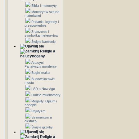
Biblia i meteoryty
Meteoryt w sztuce
materialnej
Podania, legendy i
przepowiednie
Znaczenie i
symbolika meteorytów
Święte kamienie
Religie a
halucynogeny
Asasyni -
Fanatyczni mordercy
Bogini maku
Budowniczowie
mostu
LSD a New Age
Ludzie-muchomory
Megality, Opium i
Konopie
Pejotyzm
Szamanizm a
ekstaza
Święte grzyby
Religie a