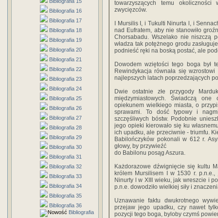
Bibliografia 15
towarzyszących temu okoliczności
zwycięzców.
Bibliografia 16
Bibliografia 17
I Mursilis I, i Tukulti Ninurta l, i Se
nad Eufratem, aby nie stanowiło groźne
Bibliografia 18
Chorsabadu. Wszelako nie niszczą p
Bibliografia 19
władza tak potężnego grodu zasługuje n
Bibliografia 20
podnieść ręki na boską postać, ale pod
Bibliografia 21
Dowodem wziętości tego boga był te
Bibliografia 22
Rewindykacja równała się wzrostowi 
najlepszych latach poprzedzających p
Bibliografia 23
Bibliografia 24
Dwie ostatnie złe przygody Marduk
międzymiastowych. Świadczą one 
Bibliografia 25
opiekunem wielkiego miasta, o przyp
Bibliografia 26
sprawami. To dość typowy i nagm
Bibliografia 27
szczęśliwych bóstw. Podobnie uniesz
jego opieki kierowało się ku własnem
Bibliografia 28
ich upadku, ale przeciwnie - triumfu. Ki
Bibliografia 29
Babilończyków pokonali w 612 r. Asy
głowy, by przywieźć
Bibliografia 30
do Babilonu posąg Aszura.
Bibliografia 31
Każdorazowe dźwignięcie się kultu M
Bibliografia 32
królem Mursilisem I w 1530 r. p.n.e.,
Bibliografia 33
Ninurty l w XIII wieku, jak wreszcie i
Bibliografia 34
p.n.e. dowodziło wielkiej siły i znaczeni
Bibliografia 35
Uznawanie faktu dwukrotnego wywie
Bibliografia 36
przejaw jego upadku, czy nawet tylk
Bibliografia
pozycji tego boga, byloby czymś powi