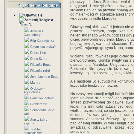
pierwszy diadoch_Seleukos wolał k
Zagadnienia Religijne
religijnymi i założył ośrodek swej w
krokiem Babilon na prowincjonalną weg
od maleńkości w legendzie aleksandry
wskrzeszenia kultu Marduka.
Religie a
filozofia
Główny swój afekt zwrócił jednak nie w
pisarzy i uczonych, boga Nabu z 
Anselm z
Cantenbury
hellenistycznego władcy, podczas gdy j
ojciec pierworodnego syna. Mardu dru
Bóg Kartezjusza
bogów, zwycięzca nad chaosem Tiama
Czym jest etyka?
przywtższającego go syna Nabu, pana 
Dobro i zlo
W cieniu Nabu również i jego ojciec doz
Duns Szkot
pierworodnego. Kronika świątynna z E
ofiarach dla Marduka. Ustępowały o
Filozofia Boga
Borsippie. Nie słyszy się już o świ
Filozofia religii
inwestyturą króla przez ujęcie ręki Mar
John Locke o Bogu
Ale następni Scleucydzi nie kontynuow
Mantra
liczyć jako bóstwo polityczne.
O duszy -
Arystoteles
Na czasy restauracji religii babilońsk
Marduka-Bela działalność jego kapła
Państwo Platona
świeżo przywróconej do dawnej świet
Problem zła
lepiej niż inni całą sztuczność teg
Schopenhauer o
wielkiej przeszłości, co się jeszcze d
woli
dokumentów świątynnego archiwum u
samemu Antiochowi Zbawcy. Była to
Sen w którym
babilońskiej kultury, W tym I religii. S
żyjemy
świadczą o odczuwanej przez jego
Traktat
świetnych dni.
ateologiczny