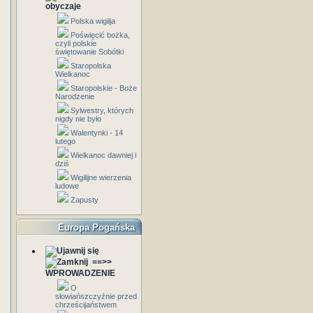
obyczaje
Polska wigilja
Poświęcić bożka,
czyli polskie
świętowanie Sobótki
Staropolska
Wielkanoc
Staropolskie - Boże
Narodzenie
Sylwestry, których
nigdy nie było
Walentynki - 14
lutego
Wielkanoc dawniej i
dziś
Wigilijne wierzenia
ludowe
Zapusty
Europa Pogańska
==>>
WPROWADZENIE
O
słowiańszczyźnie przed
chrześcijaństwem