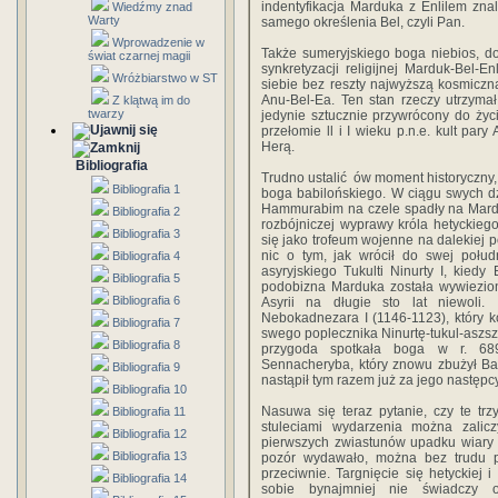
indentyfikacja Marduka z Enlilem zn
Wiedźmy znad
Warty
samego określenia Bel, czyli Pan.
Wprowadzenie w
Także sumeryjskiego boga niebios, do
świat czarnej magii
synkretyzacji religijnej Marduk-Bel-
Wróżbiarstwo w ST
siebie bez reszty najwyższą kosmiczną 
Anu-Bel-Ea. Ten stan rzeczy utrzymał 
Z klątwą im do
twarzy
jedynie sztucznie przywrócony do życ
przełomie ll i I wieku p.n.e. kult par
Herą.
Bibliografia
Trudno ustalić ów moment historyczny,
Bibliografia 1
boga babilońskiego. W ciągu swych dz
Hammurabim na czele spadły na Mardu
Bibliografia 2
rozbójniczej wyprawy króla hetyckiego
Bibliografia 3
się jako trofeum wojenne na dalekiej p
nic o tym, jak wrócił do swej połud
Bibliografia 4
asyryjskiego Tukulti Ninurty I, kiedy
Bibliografia 5
podobizna Marduka została wywiezion
Bibliografia 6
Asyrii na długie sto lat niewoli.
Nebokadnezara I (1146-1123), który k
Bibliografia 7
swego poplecznika Ninurtę-tukul-aszs
Bibliografia 8
przygoda spotkała boga w r. 689
Sennacheryba, który znowu zbużył Ba
Bibliografia 9
nastąpił tym razem już za jego następ
Bibliografia 10
Nasuwa się teraz pytanie, czy te tr
Bibliografia 11
stuleciami wydarzenia można zali
Bibliografia 12
pierwszych zwiastunów upadku wiary 
Bibliografia 13
pozór wydawało, można bez trudu pr
przeciwnie. Targnięcie się hetyckiej 
Bibliografia 14
sobie bynajmniej nie świadczy o