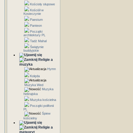
Kościoły słupowe
Kościół w
Kosieczynie
Paestum
Panteon
Początki
architektury PL
Tadż Mahal
Świątynie
buddyjskie
Religie a
muzyka
Hymn
Kolęda
Muzyka Wed
Muzyka
hebrajska
Muzyka kościelna
Początki polifonii
PL
Śpiew
kościelny
Religie a
meteoryt