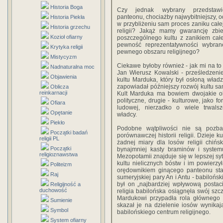
Historia Boga
Czy jednak wybrany przedstawic
panteonu, chociażby najwybitniejszy, 
Historia Piekła
w przybliżeniu sam proces zaniku całe
Historia grzechu
religii? Jakąż mamy gwarancję zbie
Kozioł ofiarny
poszczególnego kultu z zanikiem cał
pewność reprezentatywności wybra
Krytyka religii
pewnego obszaru religijnego?
Mistycyzm
Ciekawe byłoby również - jak mi na to
Nadnaturalna moc
Jan Wierusz Kowalski - prześledzenie 
Objawienia
kultu Marduka, który był osłoną władz
zapowiadał późniejszy rozwój kultu s
Oblicza
reinkarnacji
Kult Marduka ma bowiem dwojakie ob
polityczne, drugie - kulturowe, jako fo
Ofiara
ludowej, nierzadko o wiele trwalsz
Opętanie
władcy.
Piekło
Podobne wątpliwości nie są pozba
Początki badań
porównawczej historii religii. Dzieje 
religii PL
żadnej miary dla losów religii chiń
Początki
bynajmniej kasty braminów i systemu
religioznawstwa
Mezopotamii znajduje się w lepszej syt
kultu nielicznych bóstw i im powier
Politeizm
orędownikiem ginącego panteonu sta
Raj
sumeryjskiej pary An i Antu - babilońs
był on „najbardziej wpływową postac
Religijność a
duchowość
religia babilońska osiągnęła swój szc
Mardukowi przypadła rola głównego 
Sumienie
skazał je na dzielenie iosów wynika
Symbol
babilońskiego centrum religijnego.
System ofiarny