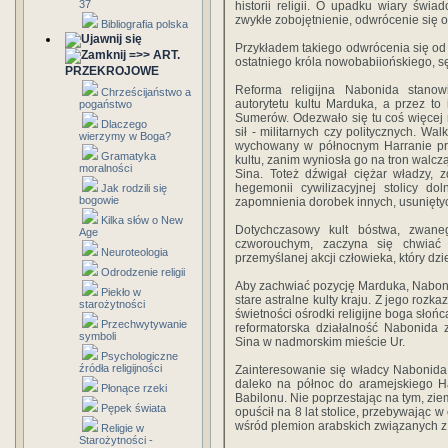
37
historii religii. O upadku wiary świa
zwykłe zobojętnienie, odwrócenie się 
Bibliografia polska
Przykładem takiego odwrócenia się o
=>> ART.
ostatniego króla nowobabiiońskiego, s
PRZEKROJOWE
Reforma religijna Nabonida stano
Chrześcijaństwo a
autorytetu kultu Marduka, a przez to 
pogaństwo
Sumerów. Odezwało się tu coś więcej n
Dlaczego
sił - militarnych czy politycznych. Wa
wierzymy w Boga?
wychowany w północnym Harranie prz
Gramatyka
kultu, zanim wyniosła go na tron walc
moralności
Sina. Toteż dźwigał ciężar władzy, 
hegemonii cywilizacyjnej stolicy 
Jak rodzili się
bogowie
zapomnienia dorobek innych, usuniętyc
Kilka słów o New
Dotychczasowy kult bóstwa, zwane
Age
czworouchym, zaczyna się chwiać 
Neuroteologia
przemyślanej akcji człowieka, który d
Odrodzenie religii
Aby zachwiać pozycję Marduka, Nabonid,
Piekło w
stare astralne kulty kraju. Z jego roz
starożytności
świetności ośrodki religijne boga słoń
Przechwytywanie
reformatorska działalność Nabonida 
symboli
Sina w nadmorskim mieście Ur.
Psychologiczne
źródła religijności
Zainteresowanie się władcy Nabonida 
daleko na północ do aramejskiego Ha
Płonące rzeki
Babilonu. Nie poprzestając na tym, zie
Pępek świata
opuścił na 8 lat stolice, przebywając 
wśród plemion arabskich związanych z 
Religie w
Starożytności -