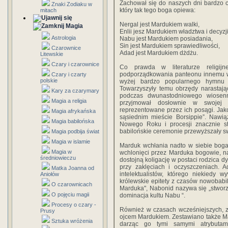
Zachował się do naszych dni bardzo 
Znaki Zodiaku w
który tak tego boga opiewa:
mitach
Nergal jest Mardukiem walki,
Magia
Enlii jesz Mardukiem władztwa i decyzj
Astrologia
Nabu jest Mardukiem posiadania,
Sin jest Mardukiem sprawiedliwości,
Czarownice
Adad jest Mardukiem dżdżu.
Litewskie
Czary i czarownice
Co prawda w literaturze religij
podporządkowania panteonu innemu wi
Czary i czarty
polskie
wyżej bardzo popularnego hymnu M
Towarzyszyły temu obrzędy narastają
Kary za czarymary
podczas dwunastodniowego wiose
Magia a religia
przyjmował dosłownie w swojej ś
reprezentowane przez ich posągi. Jak
Magia afrykańska
sąsiednim mieście Borsippie”. Naw
Magia babilońska
Nowego Roku i procesji znacznie sta
babilońskie ceremonie przewyższały 
Magia podbija świat
Magia w islamie
Marduk wchłania nadto w siebie boga 
Magia w
wchlonięci przez Marduka bogowie, na
średniowieczu
dostojną koligację w postaci rodzica 
przy zaklęciach i oczyszczeniach. 
Matka Joanna od
intelektualistów, którego niekiedy
Aniołów
królewskie epitety z czasów nowobabi
O czarownicach
Marduka", Nabonid nazywa się „stworz
O pojęciu magii
dominacja kultu Nabu “.
Procesy o czary -
Również w czasach wcześniejszych, z
Prusy
ojcem Mardukiem. Zestawiano także M
Sztuka wróżenia
darząc go tymi samymi atrybutami