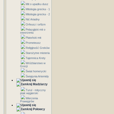
Mit o upadku dusz
Mitologia grecka - 1
Mitologia grecka - 2
Nić Ariadny
Orfeusz i orfizm
Pelazgijski mit o
stworzeniu
Platoński mit
Prometeusz
Religijność Greków
Starożytne misteria
Tajemnica Krety
Wróżbiarstwo w
Grecji
Świat homerycki
Świątynia Artemidy
Madziarzy
Turul - mityczny
ptak węgierski
Wierzenia
Prawęgrów
Połowcy