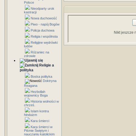
Polsce
Nieodparty urok
kastracji
Nowa duchowość
Piwo - napój Bogów
Policja duchowa
Nikt jeszcze 
Religia i wspólnota
Religijne wędrówki
ludów
Różaniec na
zdrowie
Religie a
polityka
Boska polityka
Doktryna
Reagana
Hezbollah
wojownicy Boga
Historia wolności w
chrześ.
Islam kontra
hinduizm
Kara śmierci
Kara śmierci w
Piśmie Świętym i
nauczaniu katolickim