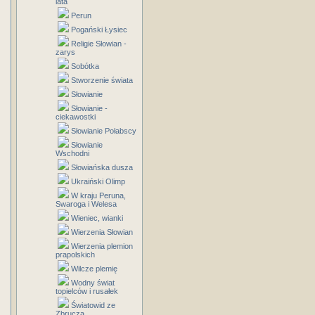
lata
Perun
Pogański Łysiec
Religie Słowian -
zarys
Sobótka
Stworzenie świata
Słowianie
Słowianie -
ciekawostki
Słowianie Połabscy
Słowianie
Wschodni
Słowiańska dusza
Ukraiński Olimp
W kraju Peruna,
Swaroga i Welesa
Wieniec, wianki
Wierzenia Słowian
Wierzenia plemion
prapolskich
Wilcze plemię
Wodny świat
topielców i rusałek
Światowid ze
Zbrucza