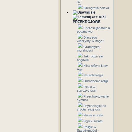
37
Bibliografia polska
=>> ART.
PRZEKROJOWE
Chrześcijaństwo a
pogaństwo
Dlaczego
wierzymy w Boga?
Gramatyka
moralności
Jak rodzili się
bogowie
Kilka słów o New
Age
Neuroteologia
Odrodzenie religii
Piekło w
starożytności
Przechwytywanie
symboli
Psychologiczne
źródła religijności
Płonące rzeki
Pępek świata
Religie w
Starożytności -