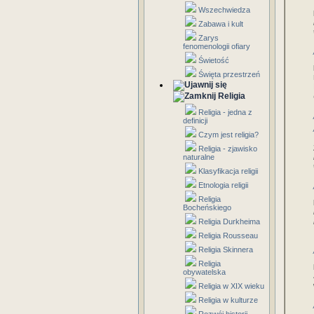
Wszechwiedza
Zabawa i kult
Zarys
fenomenologii ofiary
Świetość
Święta przestrzeń
Religia
Religia - jedna z
definicji
Czym jest religia?
Religia - zjawisko
naturalne
Klasyfikacja religii
Etnologia religii
Religia
Bocheńskiego
Religia Durkheima
Religia Rousseau
Religia Skinnera
Religia
obywatelska
Religia w XIX wieku
Religia w kulturze