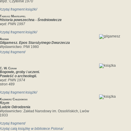
Wyd.: Czytelnik 1970
/czytaj fragment książki/
Tadeusz Manteuffel
Historia powszechna - Średniowiecze
wyd: PWN 1997
/czytaj fragment książki/
Anonim
Gilgamesz. Epos Starożytnego Dwurzecza
Wydawnictwo: PIW 1980
/czytaj fragment/
C. W. Ceram
Bogowie, groby i uczeni.
Powieść o archeologii.
wyd: PWN 1974
stron 489
/czytaj fragment książki/
Kazimierz Chłędowski
Rzym
Ludzie Odrodzenia
Wydawnictwo: Zakład Narodowy im. Ossolińskich, Lwów
1933
/czytaj fragment/
/czytaj całą książkę w bibliotece Polona/