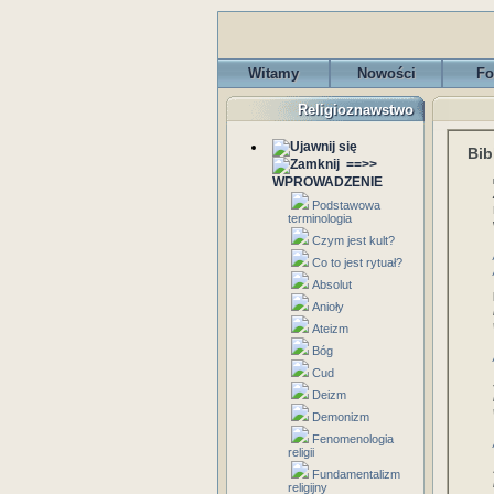
Witamy
Nowości
Fo
Religioznawstwo
Bib
==>>
WPROWADZENIE
Podstawowa
terminologia
Czym jest kult?
Co to jest rytuał?
Absolut
Anioły
Ateizm
Bóg
Cud
Deizm
Demonizm
Fenomenologia
religii
Fundamentalizm
religijny