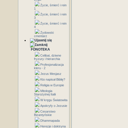
Życie, śmierć i rein
1
Życie, śmierć i rein
3
Życie, śmierć i rein
4
Żydowski
cmentarz
FONOTEKA
Celibat, dziwne
fryzury i hierarchia
Profesjonalizacja
kleru - 2
Jezus Mesjasz
Kto napisał Biblię?
Religia w Europie
Mitologia
Starożytnej Italii
W kręgu Światowita
Apokryfy o Jezusie
Cesarstwo
Bizantyńskie
Dhammapada
Herezje i doktryna