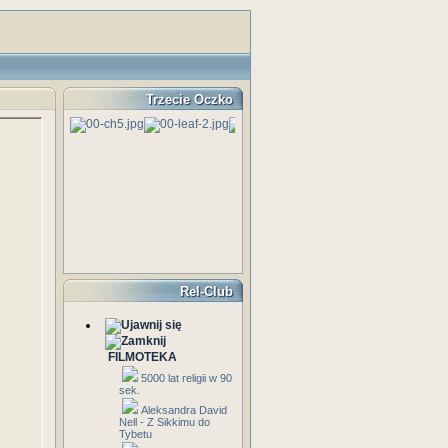
Trzecie Oczko
Rel-Club
FILMOTEKA
5000 lat religii w 90
sek.
Aleksandra David
Nell - Z Sikkimu do
Tybetu