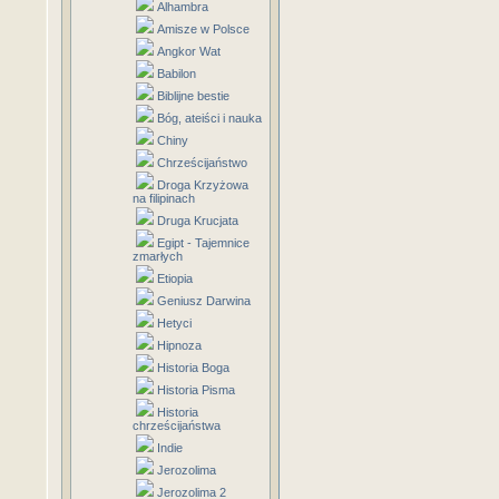
Alhambra
Amisze w Polsce
Angkor Wat
Babilon
Biblijne bestie
Bóg, ateiści i nauka
Chiny
Chrześcijaństwo
Droga Krzyżowa
na filipinach
Druga Krucjata
Egipt - Tajemnice
zmarłych
Etiopia
Geniusz Darwina
Hetyci
Hipnoza
Historia Boga
Historia Pisma
Historia
chrześcijaństwa
Indie
Jerozolima
Jerozolima 2