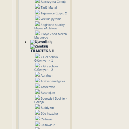
Starożytna Grecja
Tadź Mahal
Tajemnice Egiptu 2
Wielkie pytania
Zaginione skarby
Majów i Azteków
Zwoje Znad Morza
Martwego
FILMOTEKA II
7 Grzechów
Głównych - 1
7 Grzechów
Głównych - 2
Abraham
Arabia Saudyjska
Aztekowie
Bizancjum
Bogowie i Boginie -
Grecja
Buddyzm
Bóg i sztuka
Celtowie
Celtowie 2