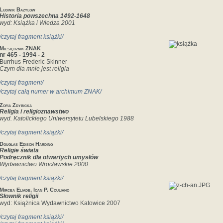
Ludwik Bazylow
Historia powszechna 1492-1648
wyd: Książka i Wiedza 2001
/czytaj fragment książki/
Miesięcznik ZNAK
nr 465 - 1994 - 2
Burrhus Frederic Skinner
Czym dla mnie jest religia
/czytaj fragment/
/czytaj całą numer w archimum ZNAK/
Zofia Zdybicka
Religia i religioznawstwo
wyd. Katolickiego Uniwersytetu Lubelskiego 1988
/czytaj fragment książki/
Douglas Edison Harding
Religie świata
Podręcznik dla otwartych umysłów
Wydawnictwo Wrocławskie 2000
/czytaj fragment książki/
Mircea Eliade, Ioan P. Couliano
Słownik religii
wyd: Książnica Wydawnictwo Katowice 2007
/czytaj fragment książki/