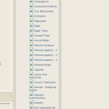
Chasydyzm
Czerwona Królowa
Czy Bóg istnieje
Echnaton
Egipcjanie
Egipt
Egipt -Teby
Gobekli Tepe
Herod Wielki
Historia Szatana
Historia papieży - 1
Historia papieży - 2
Historia papieży - 3
8
Istnienie Boga
Japonia
Jezus inne
spojrzenie
Jezus z Nazaretu
Karnak - świątynia
bogów
Katedra
Gnieźnieńska
Katedry
Kim naprawdę był