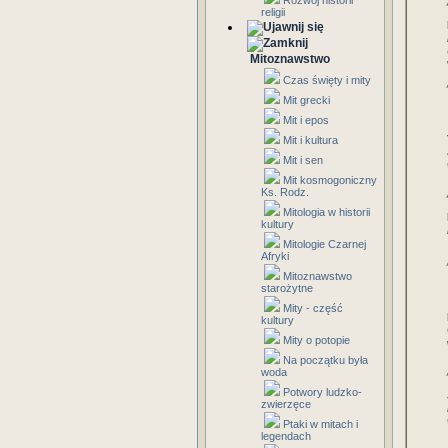
Rozwój historii
religii
Mitoznawstwo
Czas święty i mity
Mit grecki
Mit i epos
Mit i kultura
Mit i sen
Mit kosmogoniczny
Ks. Rodz.
Mitologia w historii
kultury
Mitologie Czarnej
Afryki
Mitoznawstwo
starożytne
Mity - część
kultury
Mity o potopie
Na początku była
woda
Potwory ludzko-
zwierzęce
Ptaki w mitach i
legendach