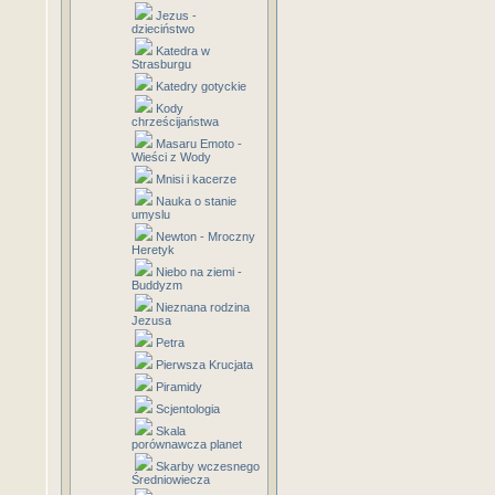
Jezus -
dzieciństwo
Katedra w
Strasburgu
Katedry gotyckie
Kody
chrześcijaństwa
Masaru Emoto -
Wieści z Wody
Mnisi i kacerze
Nauka o stanie
umyslu
Newton - Mroczny
Heretyk
Niebo na ziemi -
Buddyzm
Nieznana rodzina
Jezusa
Petra
Pierwsza Krucjata
Piramidy
Scjentologia
Skala
porównawcza planet
Skarby wczesnego
Średniowiecza