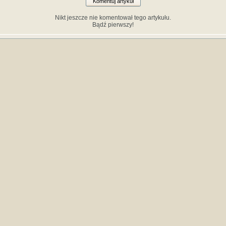
Komentuj artykuł
Nikt jeszcze nie komentował tego artykułu.
Bądź pierwszy!