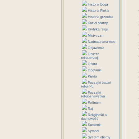
Historia Boga
Historia Piekła
Historia grzechu
Kozioł ofiarny
Krytyka religii
Mistycyzm
Nadnaturalna moc
Objawienia
Oblicza
reinkarnacji
Ofiara
Opętanie
Piekło
Początki badań
religii PL
Początki
religioznawstwa
Politeizm
Raj
Religijność a
duchowość
Sumienie
Symbol
System ofiarny