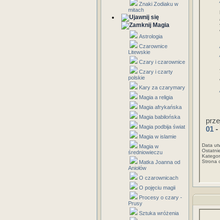
Znaki Zodiaku w
mitach
Magia
Astrologia
Czarownice
Litewskie
Czary i czarownice
Czary i czarty
polskie
Kary za czarymary
Magia a religia
Magia afrykańska
Magia babilońska
prze
Magia podbija świat
01
-
Magia w islamie
Data ut
Magia w
Ostatni
średniowieczu
Kategor
Strona 
Matka Joanna od
Aniołów
O czarownicach
O pojęciu magii
Procesy o czary -
Prusy
Sztuka wróżenia