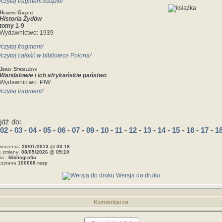
/czytaj fragment książki/
Henryk Graetz
Historia Żydów
tomy 1-9
Wydawnictwo: 1939
/czytaj fragment/
/czytaj całość w bibliotece Polona/
Jerzy Strzelczyk
Wandalowie i ich afrykańskie państwo
Wydawnictwo: PIW
/czytaj fragment/
jdź do:
02
-
03
-
04
-
05
-
06
-
07
-
09
-
10
-
11
-
12
-
13
-
14
-
15
-
16
-
17
-
1
worzenia:
29/01/2013 @ 03:18
e zmiany:
08/05/2026 @ 05:10
ia :
Bibliografia
czytana
100068 razy
Wersja do druku
Komentarze