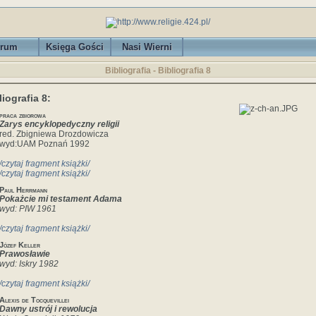
rum
Księga Gości
Nasi Wierni
Bibliografia -
Bibliografia 8
liografia 8:
praca zbiorowa
Zarys encyklopedyczny religii
red. Zbigniewa Drozdowicza
wyd:UAM Poznań 1992
/czytaj fragment książki/
/czytaj fragment książki/
Paul Herrmann
Pokażcie mi testament Adama
wyd: PIW 1961
/czytaj fragment książki/
Józef Keller
Prawosławie
wyd: Iskry 1982
/czytaj fragment książki/
Alexis de Tocquevillei
Dawny ustrój i rewolucja