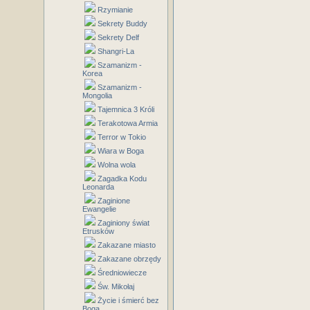
Rzymianie
Sekrety Buddy
Sekrety Delf
Shangri-La
Szamanizm -
Korea
Szamanizm -
Mongolia
Tajemnica 3 Króli
Terakotowa Armia
Terror w Tokio
Wiara w Boga
Wolna wola
Zagadka Kodu
Leonarda
Zaginione
Ewangelie
Zaginiony świat
Etrusków
Zakazane miasto
Zakazane obrzędy
Średniowiecze
Św. Mikołaj
Życie i śmierć bez
Boga