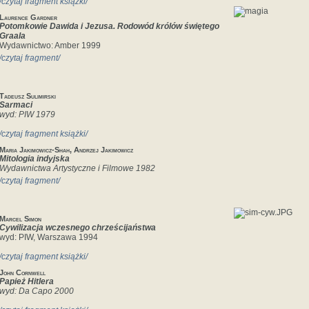
/czytaj fragment książki/
Laurence Gardner
Potomkowie Dawida i Jezusa. Rodowód królów świętego
Graala
Wydawnictwo: Amber 1999
/czytaj fragment/
Tadeusz Sulimirski
Sarmaci
wyd: PIW 1979
/czytaj fragment książki/
Maria Jakimowicz-Shah, Andrzej Jakimowicz
Mitologia indyjska
Wydawnictwa Artystyczne i Filmowe 1982
/czytaj fragment/
Marcel Simon
Cywilizacja wczesnego chrześcijaństwa
wyd: PIW, Warszawa 1994
/czytaj fragment książki/
John Cornwell
Papież Hitlera
wyd: Da Capo 2000