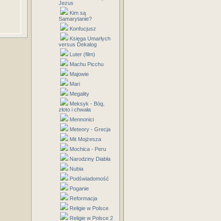
Jezus
Kim są
Samarytanie?
Konfucjusz
Księga Umarłych
versus Dekalog
Luter (film)
Machu Picchu
Majowie
Mari
Megality
Meksyk - Bóg,
złoto i chwała
Mennonici
Meteory - Grecja
Mit Mojżesza
Mochica - Peru
Narodziny Diabła
Nubia
Podświadomość
Poganie
Reformacja
Religie w Polsce
Religie w Polsce 2