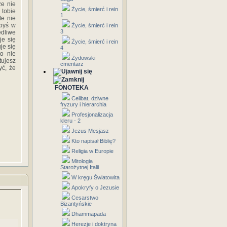
że nie
Życie, śmierć i rein
 tobie
1
te nie
ybyś w
Życie, śmierć i rein
3
edliwe
je się
Życie, śmierć i rein
je się
4
to nie
Żydowski
tujesz
cmentarz
yć, że
FONOTEKA
Celibat, dziwne
fryzury i hierarchia
Profesjonalizacja
kleru - 2
Jezus Mesjasz
Kto napisał Biblię?
Religia w Europie
Mitologia
Starożytnej Italii
W kręgu Światowita
Apokryfy o Jezusie
Cesarstwo
Bizantyńskie
Dhammapada
Herezje i doktryna