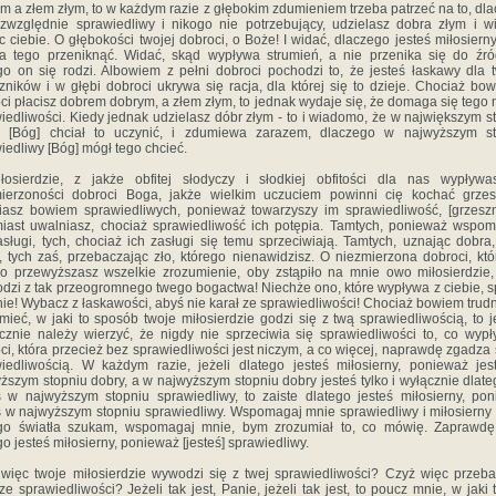
m a złem złym, to w każdym razie z głębokim zdumieniem trzeba patrzeć na to, dl
ezwzględnie sprawiedliwy i nikogo nie potrzebujący, udzielasz dobra złym i 
 ciebie. O głębokości twojej dobroci, o Boże! I widać, dlaczego jesteś miłosierny,
 tego przeniknąć. Widać, skąd wypływa strumień, a nie przenika się do źró
go on się rodzi. Albowiem z pełni dobroci pochodzi to, że jesteś łaskawy dla 
zników i w głębi dobroci ukrywa się racja, dla której się to dzieje. Chociaż bo
ci płacisz dobrem dobrym, a złem złym, to jednak wydaje się, że domaga się tego 
iedliwości. Kiedy jednak udzielasz dóbr złym - to i wiadomo, że w największym s
y [Bóg] chciał to uczynić, i zdumiewa zarazem, dlaczego w najwyższym st
iedliwy [Bóg] mógł tego chcieć.
łosierdzie, z jakże obfitej słodyczy i słodkiej obfitości dla nas wypływa
ierzoności dobroci Boga, jakże wielkim uczuciem powinni cię kochać grzes
asz bowiem sprawiedliwych, ponieważ towarzyszy im sprawiedliwość, [grzesz
iast uwalniasz, chociaż sprawiedliwość ich potępia. Tamtych, ponieważ wspo
asługi, tych, chociaż ich zasługi się temu sprzeciwiają. Tamtych, uznając dobra,
, tych zaś, przebaczając zło, którego nienawidzisz. O niezmierzona dobroci, któ
o przewyższasz wszelkie zrozumienie, oby zstąpiło na mnie owo miłosierdzie,
dzi z tak przeogromnego twego bogactwa! Niechże ono, które wypływa z ciebie, s
ie! Wybacz z łaskawości, abyś nie karał ze sprawiedliwości! Chociaż bowiem trudn
mieć, w jaki to sposób twoje miłosierdzie godzi się z twą sprawiedliwością, to 
cznie należy wierzyć, że nigdy nie sprzeciwia się sprawiedliwości to, co wyp
ci, która przecież bez sprawiedliwości jest niczym, a co więcej, naprawdę zgadza 
iedliwością. W każdym razie, jeżeli dlatego jesteś miłosierny, ponieważ je
ższym stopniu dobry, a w najwyższym stopniu dobry jesteś tylko i wyłącznie dlate
ś w najwyższym stopniu sprawiedliwy, to zaiste dlatego jesteś miłosierny, po
ś w najwyższym stopniu sprawiedliwy. Wspomagaj mnie sprawiedliwy i miłosierny
ego światła szukam, wspomagaj mnie, bym zrozumiał to, co mówię. Zaprawdę
go jesteś miłosierny, ponieważ [jesteś] sprawiedliwy.
więc twoje miłosierdzie wywodzi się z twej sprawiedliwości? Czyż więc przeb
ze sprawiedliwości? Jeżeli tak jest, Panie, jeżeli tak jest, to poucz mnie, w jaki t