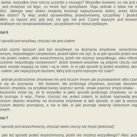
 siebie, wszystkie inne rzeczy uczyniło z niczego? Wszystko bowiem, co nie jest
m, jest mniejsze od tego, co może być pomyślane. Tego jednak o tobie nie 
śleć. Jakiego więc dobra mogłoby braknąć najwyższemu dobru, przez które
kie dobro? Ty więc jesteś sprawiedliwy, prawdomówny, szczęśliwy i [jeste
tkim, co lepsze jest, gdy jest, niż gdy nie jest. Czymś lepszym jest bowi
iedliwym niż niesprawiedliwym, szczęśliwym niż nieszczęśliwym.
iał 6
i sposób jest wrażliwy, chociaż nie jest ciałem
jeżeli czymś lepszym jest być wrażliwym na doznania zmysłowe, wszechmo
iernym, niepodległym cierpieniom, aniżeli takim nie być, to w jaki sposób jesteś wra
i nie jesteś ciałem, albo wszechmocny, jeżeli nie możesz wszystkiego, albo miłosi
cześnie niepodległy cierpieniom? Jeżeli bowiem wrażliwe są jedynie rzeczy cie
waż zmysły reagują na ciało i są w ciele, to w jaki sposób ty jesteś wrażliwy, sko
ś ciałem, ale najwyższym duchem, który jest czymś lepszym niż ciało?
i jednak postrzeżenie zmysłowe nie jest niczym innym jak poznawaniem albo czy
si się do poznania - ten bowiem, kto postrzega zmysłowo, poznaje stosown
iwości zmysłów, na przykład barwy poprzez wzrok, smaki poprzez zmysł smaku - 
łuszności mówi się, że to wszystko w jakiś sposób postrzega zmysłowo, co w
b poznaje. A więc, Panie, chociaż nie jesteś ciałem, to jednak naprawdę je
ższym stopniu wrażliwy na doznania zmysłowe w taki sposób, w jaki ty wszy
ższym stopniu poznajesz, a nie w taki, w jaki poznaje zwierzę cielesnym o
łowym.
iał 7
i sposób jest wszechmocny, chociaż wielu rzeczy nie może [dokonać]
 jaki też sposób jesteś wszechmocny, jeżeli nie możesz wszystkiego? Albo: jeże