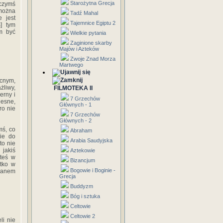
Starożytna Grecja
 czymś
można
Tadź Mahal
 jest
Tajemnice Egiptu 2
ś] tym
em być
Wielkie pytania
Zaginione skarby
Majów i Azteków
Zwoje Znad Morza
Martwego
cnym,
żliwy,
FILMOTEKA II
erny i
7 Grzechów
lesne,
Głównych - 1
ro nie
7 Grzechów
Głównych - 2
mś, co
Abraham
ie do
Arabia Saudyjska
to nie
 jakiś
Aztekowie
steś w
Bizancjum
stko w
Bogowie i Boginie -
rganem
Grecja
Buddyzm
Bóg i sztuka
Celtowie
Celtowie 2
li nie