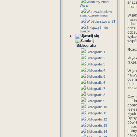
Wiedźmy znad
znacz
Warty
pocie
Wprowadzenie w
W jak
świat czarnej magii
nasze
Wróżbiarstwo w ST
odczu
Z klątwą im do
odczu
twarzy
odczu
wybac
współ
Bibliografia
Rozdz
Bibliografia 1
W jak
Bibliografia 2
także
Bibliografia 3
Bibliografia 4
W jak
najwy
Bibliografia 5
coś n
Bibliografia 6
śmier
zbawi
Bibliografia 7
Bibliografia 8
Czy m
niedo
Bibliografia 9
dobro
Bibliografia 10
jeste
Bibliografia 11
złych
Byłby
Bibliografia 12
bowiem
Bibliografia 13
I leps
dobry
Bibliografia 14
najwy