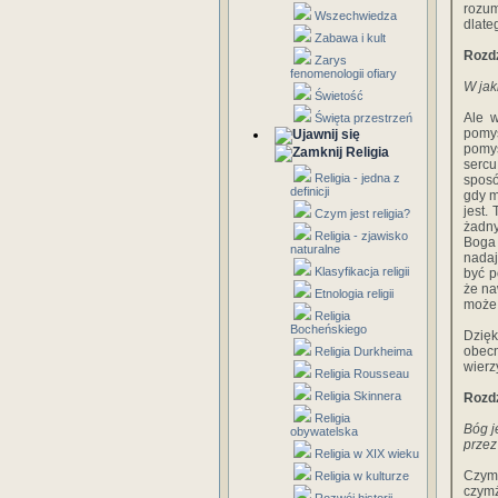
rozum
Wszechwiedza
dlate
Zabawa i kult
Rozdz
Zarys
fenomenologii ofiary
W jak
Świetość
Ale w
Święta przestrzeń
pomyś
pomyś
Religia
sercu
Religia - jedna z
sposó
definicji
gdy m
jest.
Czym jest religia?
żadny
Religia - zjawisko
Boga 
naturalne
nadaj
Klasyfikacja religii
być p
że na
Etnologia religii
może 
Religia
Bocheńskiego
Dzięk
obecn
Religia Durkheima
wierz
Religia Rousseau
Religia Skinnera
Rozdz
Religia
Bóg j
obywatelska
przez
Religia w XIX wieku
Czymż
Religia w kulturze
czymż