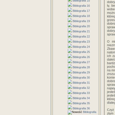
Bibliografia 15
dobry
ty, b
Bibliografia 16
wobec
Bibliografia 17
można
Bibliografia 18
które
grzes
Bibliografia 19
dobro
Bibliografia 20
spraw
dobr
Bibliografia 21
spraw
Bibliografia 22
O mi
Bibliografia 23
niezm
Bibliografia 24
Zbawi
Bibliografia 25
natom
ich z
Bibliografia 26
dałeś
Bibliografia 27
bardz
pocho
Bibliografia 28
na mn
Bibliografia 29
zrozu
konie
Bibliografia 30
dobro
Bibliografia 31
spraw
Bibliografia 32
najwy
jeste
Bibliografia 33
jeste
Bibliografia 34
któr
dlate
Bibliografia 35
Bibliografia 36
Czyż 
Bibliografia
złym 