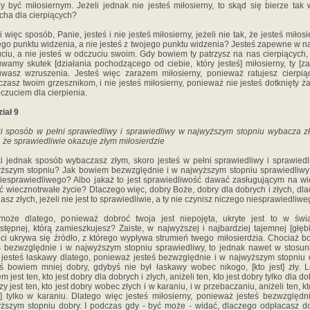
y być miłosiernym. Jeżeli jednak nie jesteś miłosierny, to skąd się bierze tak 
cha dla cierpiących?
i więc sposób, Panie, jesteś i nie jesteś miłosierny, jeżeli nie tak, że jesteś miłosi
go punktu widzenia, a nie jesteś z twojego punktu widzenia? Jesteś zapewne w 
ciu, a nie jesteś w odczuciu swoim. Gdy bowiem ty patrzysz na nas cierpiących,
wamy skutek [działania pochodzącego od ciebie, który jesteś] miłosierny, ty [za
wasz wzruszenia. Jesteś więc zarazem miłosierny, ponieważ ratujesz cierpią
zasz twoim grzesznikom, i nie jesteś miłosierny, ponieważ nie jesteś dotknięty 
czuciem dla cierpienia.
iał 9
i sposób w pełni sprawiedliwy i sprawiedliwy w najwyższym stopniu wybacza z
, że sprawiedliwie okazuje złym miłosierdzie
i jednak sposób wybaczasz złym, skoro jesteś w pełni sprawiedliwy i sprawied
ższym stopniu? Jak bowiem bezwzględnie i w najwyższym stopniu sprawiedliwy
iesprawiedliwego? Albo jakaż to jest sprawiedliwość dawać zasługującym na w
ć wiecznotrwałe życie? Dlaczego więc, dobry Boże, dobry dla dobrych i złych, dl
asz złych, jeżeli nie jest to sprawiedliwie, a ty nie czynisz niczego niesprawiedliw
oże dlatego, ponieważ dobroć twoja jest niepojęta, ukryte jest to w świa
stępnej, którą zamieszkujesz? Zaiste, w najwyższej i najbardziej tajemnej [głębi
ci ukrywa się źródło, z którego wypływa strumień twego miłosierdzia. Chociaż 
ś bezwzględnie i w najwyższym stopniu sprawiedliwy, to jednak nawet w stosu
 jesteś łaskawy dlatego, ponieważ jesteś bezwzględnie i w najwyższym stopniu 
ś bowiem mniej dobry, gdybyś nie był łaskawy wobec nikogo, [kto jest] zły. 
 jest ten, kto jest dobry dla dobrych i złych, aniżeli ten, kto jest dobry tylko dla d
zy jest ten, kto jest dobry wobec złych i w karaniu, i w przebaczaniu, aniżeli ten, kt
] tylko w karaniu. Dlatego więc jesteś miłosierny, ponieważ jesteś bezwzględn
ższym stopniu dobry. I podczas gdy - być może - widać, dlaczego odpłacasz 