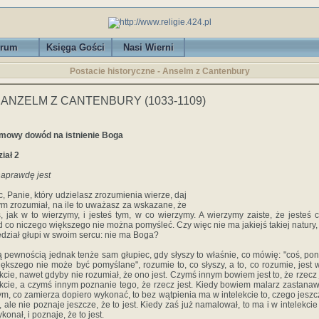
rum
Księga Gości
Nasi Wierni
Postacie historyczne - Anselm z Cantenbury
 ANZELM Z CANTENBURY (1033-1109)
mowy dowód na istnienie Boga
iał 2
aprawdę jest
c, Panie, który udzielasz zrozumienia wierze, daj
ym zrozumiał, na ile to uważasz za wskazane, że
ś, jak w to wierzymy, i jesteś tym, w co wierzymy. A wierzymy zaiste, że jesteś 
 co niczego większego nie można pomyśleć. Czy więc nie ma jakiejś takiej natury,
dział głupi w swoim sercu: nie ma Boga?
ą pewnością jednak tenże sam głupiec, gdy słyszy to właśnie, co mówię: "coś, po
iększego nie może być pomyślane", rozumie to, co słyszy, a to, co rozumie, jest 
ekcie, nawet gdyby nie rozumiał, że ono jest. Czymś innym bowiem jest to, że rzecz 
ekcie, a czymś innym poznanie tego, że rzecz jest. Kiedy bowiem malarz zastanaw
ym, co zamierza dopiero wykonać, to bez wątpienia ma w intelekcie to, czego jeszc
ł, ale nie poznaje jeszcze, że to jest. Kiedy zaś już namalował, to ma i w intelekcie 
konał, i poznaje, że to jest.