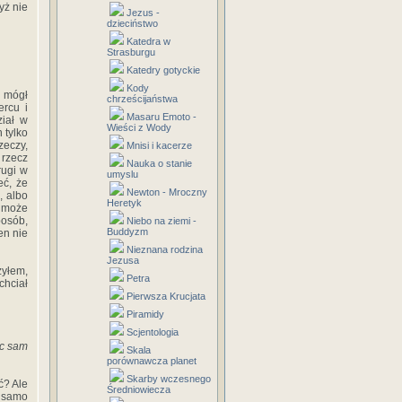
yż nie
Jezus -
dzieciństwo
Katedra w
Strasburgu
Katedry gotyckie
Kody
e mógł
chrześcijaństwa
ercu i
Masaru Emoto -
ział w
Wieści z Wody
 tylko
zeczy,
Mnisi i kacerze
 rzecz
Nauka o stanie
rugi w
umyslu
eć, że
Newton - Mroczny
, albo
Heretyk
e może
posób,
Niebo na ziemi -
Buddyzm
en nie
Nieznana rodzina
Jezusa
zyłem,
Petra
chciał
Pierwsza Krucjata
Piramidy
Scjentologia
ąc sam
Skala
porównawcza planet
Skarby wczesnego
ć? Ale
Średniowiecza
c samo