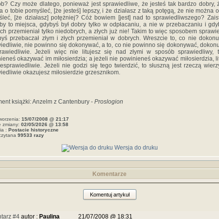
b? Czy może dlatego, ponieważ jest sprawiedliwe, że jesteś tak bardzo dobry, 
 o tobie pomyśleć, [że jesteś] lepszy, i że działasz z taką potęgą, że nie można o
leć, [że działasz] potężniej? Cóż bowiem [jest] nad to sprawiedliwszego? Zais
by to miejsca, gdybyś był dobry tylko w odpłacaniu, a nie w przebaczaniu i gd
ch przemieniał tylko niedobrych, a złych już nie! Takim to więc sposobem sprawi
 byś przebaczał złym i złych przemieniał w dobrych. Wreszcie to, co nie dokonu
iedliwie, nie powinno się dokonywać, a to, co nie powinno się dokonywać, dokonu
rawiedliwie. Jeżeli więc nie litujesz się nad złymi w sposób sprawiedliwy, 
ieneś okazywać im miłosierdzia; a jeżeli nie powinieneś okazywać miłosierdzia, li
iesprawiedliwie. Jeżeli nie godzi się tego twierdzić, to słuszną jest rzeczą wierz
iedliwie okazujesz miłosierdzie grzesznikom.
ent książki: Anzelm z Cantenbury -
Proslogion
worzenia:
15/07/2008 @ 21:17
e zmiany:
02/05/2026 @ 13:58
ia :
Postacie historyczne
czytana
99533 razy
Wersja do druku
Komentarze
Komentuj artykuł
tarz #4
autor :
Paulina_____
21/07/2008 @ 18:31