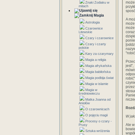
może
Znaki Zodiaku w
mitach
przyk
spos
Magia
A moż
Astrologia
może 
może 
Czarownice
coraz
Litewskie
dzięk
Czary i czarownice
ponie
Czary i czarty
[oddz
polskie
nazyw
"robić
Kary za czarymary
Magia a religia
Przec
jest"
Magia afrykańska
mówis
Magia babilońska
odpoc
Magia podbija świat
robić
czyni
Magia w islamie
przez
Magia w
stosu
średniowieczu
Panie
nicze
Matka Joanna od
Aniołów
Rozdz
O czarownicach
O pojęciu magii
W jak
Procesy o czary -
Ale w
Prusy
bowi
Sztuka wróżenia
współ