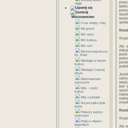
Rozwój historii
przez
religii
taki
pomy
wszel
Mitoznawstwo
wszys
spraw
Czas święty i mity
Mit grecki
Rozdz
Mit i epos
W jak
Mit i kultura
Mit i sen
Ale 
miłos
Mit kosmogoniczny
jeżel
Ks. Rodz.
jedno
Mitologia w historii
ponie
kultury
jeste
Mitologie Czarnej
Afryki
Jeżel
odno
Mitoznawstwo
właśc
starożytne
bez s
Mity - część
sposó
kultury
najwy
Mity o potopie
najwy
zmys
Na początku była
woda
Rozdz
Potwory ludzko-
zwierzęce
W jak
Ptaki w mitach i
legendach
Ale w