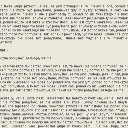
c także głupi przekonuje się, że jest przynajmniej w intelekcie coś, ponad 
zego nie może być pomyślane, ponieważ gdy to słyszy, rozumie, a cokolwie
iane, jest w intelekcie. Ale z pewnością to, ponad co nic większego nie mo
lane, nie może być jedynie w intelekcie. Jeżeli bowiem jest jedynie tylko w intelekc
 pomyśleć, że jest także w rzeczywistości, a to jest czymś większym. Jeżeli wi
 co nic większego nie może być pomyślane, jest jedynie tylko w intelekcie, wówc
 ponad co nic większego nie może być pomyślane, jest jednocześnie tym, ponad 
zego może być pomyślane. Tak jednak z pewnością być nie może. Zatem coś, po
większego nie może być pomyślane, istnieje bez wątpienia i w intelekcie
ywistości.
iał 3
ożna pomyśleć, że [Boga] nie ma
 każdym razie tak bardzo prawdziwie jest, że nawet nie można pomyśleć, że nie
iem można pomyśleć, że jest coś, o czym nie można by pomyśleć, że nie jest, a t
 większym niż to, o czym można pomyśleć, że nie jest. Dlatego, jeżeli o tym, po
iększego nie może być pomyślane, można pomyśleć, że nie jest, wówczas to
 co nic większego nie może być pomyślane, nie jest tym, ponad co nic większe
być pomyślane, a to być nie może. Zatem coś, ponad co nic większego nie mo
lane, jest tak bardzo prawdziwe, że nawet nie można pomyśleć, że tego nie ma.
 jesteś ty, Panie, Boże nasz. Jesteś wiec tak bardzo prawdziwie, Panie, Boże m
t nie można pomyśleć, że nie jesteś. I słusznie. Gdyby bowiem jakiś umysł
śleć coś lepszego od ciebie, wówczas stworzenie wzniosłoby się ponad stwó
ałoby sąd o stwórcy, a to jest niesłychanie absurdalne. O wszystkim zaś innym, co
ątkiem ciebie jedynie, można pomyśleć, że nie jest. Ty więc jedyny posiadasz
b najbardziej prawdziwy ze wszystkich rzeczy i dlatego też w sposób najwięk
tkich, albowiem nic innego nie jest tak bardzo prawdziwie i dlatego wszystko i
j bytu. Dlaczego więc powiedział głupi w swoim sercu: nie ma Boga, skor