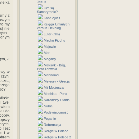
Jezus
wielka
Kim są
Samarytanie?
erny z
Konfucjusz
naszym
 to my
Księga Umarłych
versus Dekalog
ś] nie
cych i
Luter (film)
żadnym
Machu Picchu
Majowie
Mari
łym; a
Megality
Meksyk - Bóg,
złoto i chwała
liwy w
Mennonici
 czyni
ieczną
Meteory - Grecja
aczego
Mit Mojżesza
ego?
Mochica - Peru
tłości
Narodziny Diabła
] twej
Nubia
bowiem
nku do
Podświadomość
dobry.
Poganie
Lepszy
obrych.
Reformacja
o [jest
Religie w Polsce
ie i w
dobrem
Religie w Polsce 2