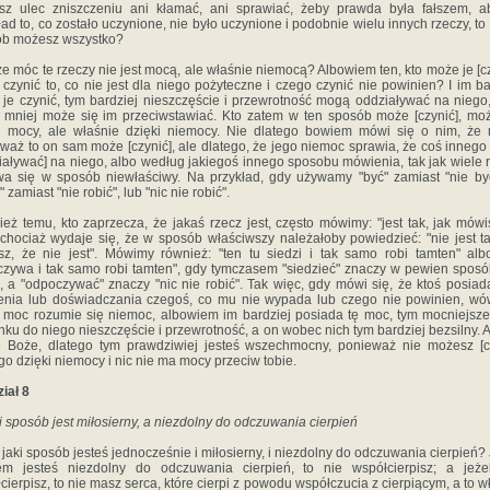
sz ulec zniszczeniu ani kłamać, ani sprawiać, żeby prawda była fałszem, a
ład to, co zostało uczynione, nie było uczynione i podobnie wielu innych rzeczy, to 
ób możesz wszystko?
e móc te rzeczy nie jest mocą, ale właśnie niemocą? Albowiem ten, kto może je [cz
czynić to, co nie jest dla niego pożyteczne i czego czynić nie powinien? I im ba
je czynić, tym bardziej nieszczęście i przewrotność mogą oddziaływać na niego
 mniej może się im przeciwstawiać. Kto zatem w ten sposób może [czynić], mo
i mocy, ale właśnie dzięki niemocy. Nie dlatego bowiem mówi się o nim, że
waż to on sam może [czynić], ale dlatego, że jego niemoc sprawia, że coś inneg
iaływać] na niego, albo według jakiegoś innego sposobu mówienia, tak jak wiele 
a się w sposób niewłaściwy. Na przykład, gdy używamy "być" zamiast "nie by
" zamiast "nie robić", lub "nic nie robić".
ież temu, kto zaprzecza, że jakaś rzecz jest, często mówimy: "jest tak, jak mówi
, chociaż wydaje się, że w sposób właściwszy należałoby powiedzieć: "nie jest ta
z, że nie jest". Mówimy również: "ten tu siedzi i tak samo robi tamten" alb
zywa i tak samo robi tamten", gdy tymczasem "siedzieć" znaczy w pewien sposó
", a "odpoczywać" znaczy "nic nie robić". Tak więc, gdy mówi się, że ktoś posia
enia lub doświadczania czegoś, co mu nie wypada lub czego nie powinien, w
 moc rozumie się niemoc, albowiem im bardziej posiada tę moc, tym mocniejsz
nku do niego nieszczęście i przewrotność, a on wobec nich tym bardziej bezsilny. A
 Boże, dlatego tym prawdziwiej jesteś wszechmocny, ponieważ nie możesz [c
go dzięki niemocy i nic nie ma mocy przeciw tobie.
iał 8
i sposób jest miłosierny, a niezdolny do odczuwania cierpień
 jaki sposób jesteś jednocześnie i miłosierny, i niezdolny do odczuwania cierpień? 
em jesteś niezdolny do odczuwania cierpień, to nie współcierpisz; a jeżel
cierpisz, to nie masz serca, które cierpi z powodu współczucia z cierpiącym, a to w