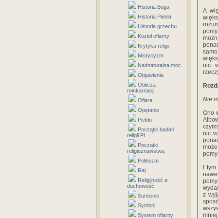
Historia Boga
A wię
Historia Piekła
więks
rozum
Historia grzechu
pomyś
Kozioł ofiarny
można
ponad
Krytyka religii
samo,
Mistycyzm
więks
nic 
Nadnaturalna moc
rzecz
Objawienia
Oblicza
Rozdz
reinkarnacji
Nie m
Ofiara
Opętanie
Ono w
Albow
Piekło
czymś
Początki badań
nic w
religii PL
ponad
Początki
może 
religioznawstwa
pomyś
Politeizm
I tym
Raj
nawe
Religijność a
pomy
duchowość
wydaw
z wyj
Sumienie
sposó
Symbol
wszys
mnie
System ofiarny