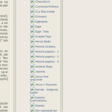
Chasydyzm
by na
w jaki
Czerwona Królowa
Czy Bóg istnieje
ynić],
Echnaton
rdziej
Egipcjanie
, a on
że nie
Egipt
 może,
Egipt -Teby
o może
Gobekli Tepe
rzeczy
ć" lub
Herod Wielki
Historia Szatana
sz, że
Historia papieży - 1
k, jak
Historia papieży - 2
o "ten
b "nie
Historia papieży - 3
da moc
Istnienie Boga
ówczas
Japonia
e są w
 więc,
Jezus inne
zynić]
spojrzenie
Jezus z Nazaretu
Karnak - świątynia
bogów
Katedra
Gnieźnieńska
Jeżeli
Katedry
i nie
łaśnie
Kim naprawdę był