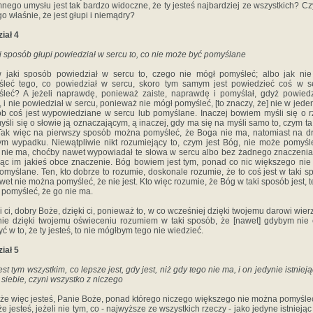
nego umysłu jest tak bardzo widoczne, że ty jesteś najbardziej ze wszystkich? Cz
go właśnie, że jest głupi i niemądry?
iał 4
i sposób głupi powiedział w sercu to, co nie może być pomyślane
 jaki sposób powiedział w sercu to, czego nie mógł pomyśleć; albo jak ni
leć tego, co powiedział w sercu, skoro tym samym jest powiedzieć coś w s
leć? A jeżeli naprawdę, ponieważ zaiste, naprawdę i pomyślał, gdyż powied
, i nie powiedział w sercu, ponieważ nie mógł pomyśleć, [to znaczy, że] nie w jeden
b coś jest wypowiedziane w sercu lub pomyślane. Inaczej bowiem myśli się o r
yśli się o słowie ją oznaczającym, ą inaczej, gdy ma się na myśli samo to, czym ta
 Tak więc na pierwszy sposób można pomyśleć, że Boga nie ma, natomiast na d
m wypadku. Niewątpliwie nikt rozumiejący to, czym jest Bóg, nie może pomyśl
nie ma, choćby nawet wypowiadał te słowa w sercu albo bez żadnego znaczenia
ąc im jakieś obce znaczenie. Bóg bowiem jest tym, ponad co nic większego ni
omyślane. Ten, kto dobrze to rozumie, doskonale rozumie, że to coś jest w taki s
wet nie można pomyśleć, że nie jest. Kto więc rozumie, że Bóg w taki sposób jest, t
pomyśleć, że go nie ma.
i ci, dobry Boże, dzięki ci, ponieważ to, w co wcześniej dzięki twojemu darowi wier
ie dzięki twojemu oświeceniu rozumiem w taki sposób, że [nawet] gdybym nie 
yć w to, że ty jesteś, to nie mógłbym tego nie wiedzieć.
iał 5
est tym wszystkim, co lepsze jest, gdy jest, niż gdy tego nie ma, i on jedynie istniej
 siebie, czyni wszystko z niczego
e więc jesteś, Panie Boże, ponad którego niczego większego nie można pomyśle
e jesteś, jeżeli nie tym, co - najwyższe ze wszystkich rzeczy - jako jedyne istnieją