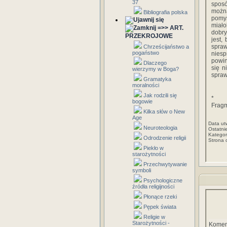
37
sposó
można
Bibliografia polska
pomyś
miało
=>> ART.
dobry
PRZEKROJOWE
jest,
spraw
Chrześcijaństwo a
pogaństwo
niesp
powin
Dlaczego
się n
wierzymy w Boga?
spraw
Gramatyka
moralności
Jak rodzili się
*
bogowie
Fragm
Kilka słów o New
Age
Data ut
Neuroteologia
Ostatni
Kategor
Odrodzenie religii
Strona 
Piekło w
starożytności
Przechwytywanie
symboli
Psychologiczne
źródła religijności
Płonące rzeki
Pępek świata
Religie w
Starożytności -
Komen