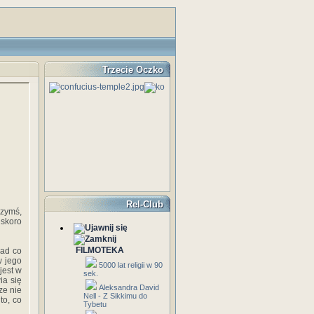
Trzecie Oczko
Rel-Club
czymś,
 skoro
FILMOTEKA
nad co
w jego
5000 lat religii w 90
jest w
sek.
ia się
Aleksandra David
ze nie
Nell - Z Sikkimu do
to, co
Tybetu