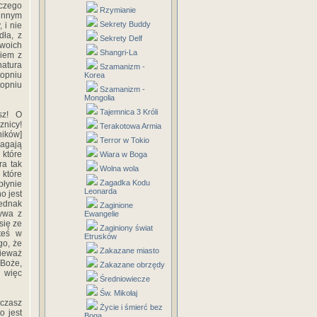
aczego
Rzymianie
winnym
Sekrety Buddy
 i nie
dła, z
Sekrety Delf
twoich
Shangri-La
wiem z
natura
Szamanizm -
topniu
Korea
opniu
Szamanizm -
Mongolia
Tajemnica 3 Króli
sz! O
znicy!
Terakotowa Armia
ników]
Terror w Tokio
magają
 które
Wiara w Boga
ra tak
Wolna wola
 które
Zagadka Kodu
płynie
Leonarda
o jest
jednak
Zaginione
ływa z
Ewangelie
się ze
Zaginiony świat
steś w
Etrusków
go, że
Zakazane miasto
nieważ
 Boże,
Zakazane obrzędy
 więc
Średniowiecze
Św. Mikołaj
aczasz
Życie i śmierć bez
o jest
Boga