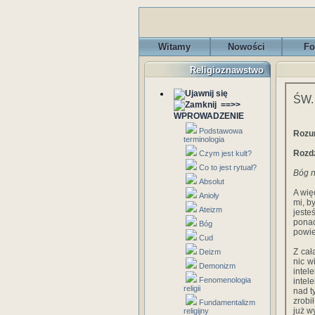
Witamy
Nowości
Fo
Religioznawstwo
ŚW.
==>>
WPROWADZENIE
Podstawowa
Rozu
terminologia
Rozdz
Czym jest kult?
Co to jest rytuał?
Bóg n
Absolut
A wię
Anioły
mi, b
Ateizm
jeste
ponad
Bóg
powie
Cud
Z cał
Deizm
nic w
Demonizm
intel
Fenomenologia
intel
religii
nad t
zrobi
Fundamentalizm
już wy
religijny