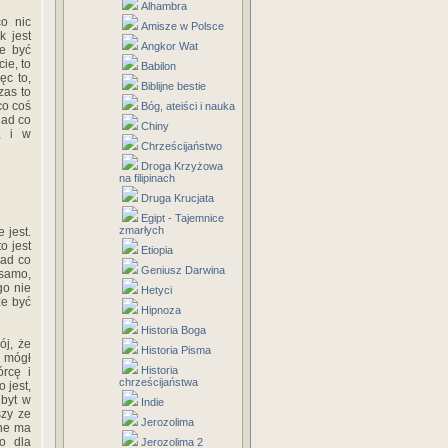
Alhambra
co nic
Amisze w Polsce
k jest
Angkor Wat
że być
ie, to
Babilon
ęc to,
Biblijne bestie
zas to
co coś
Bóg, ateiści i nauka
nad co
Chiny
, i w
Chrześcijaństwo
Droga Krzyżowa
na filipinach
Druga Krucjata
Egipt - Tajemnice
zmarłych
 jest.
o jest
Etiopia
nad co
Geniusz Darwina
 samo,
go nie
Hetyci
że być
Hipnoza
Historia Boga
ój, że
Historia Pisma
 mógł
Historia
rcę i
chrześcijaństwa
 jest,
 byt w
Indie
szy ze
Jerozolima
nne ma
o dla
Jerozolima 2