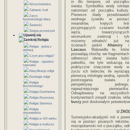
in illo tempore, od początku
Wszechwiedza
świata. Symbolika wody istnieje
Zabawa i kult
natomiast od początku kultury.
Pierwsze ślady przedstawień
Zarys
wodnego żywiołu w postaci
fenomenologii ofiary
meandrów, krętych linii
Świetość
przyjmujących czasami kształt
Święta przestrzeń
węża, towarzyszących
wizerunkom zwierząt i ryb
Religia
możemy odnaleźć już na
ścianach jaskiń
Altamiry
i
Religia - jedna z
Lascaux
. Malowidła te, które
definicji
pozwalają choćby we fragmentach
Czym jest religia?
odtworzyć obraz świata ludzi
Religia - zjawisko
paleolitu, nie tyle wskazują na
naturalne
praktyczne znaczenie wody w
Klasyfikacja religii
życiu ich twórców, ile wyrażają
pierwszą mitologię wodną, sposób
Etnologia religii
postrzegania świata z
Religia
perspektywy jednego,
Bocheńskiego
najważniejszego pierwiastka.
Religia Durkheima
Odnajdowany na wszystkich
kontynentach zespół znaków, skł
Religia Rousseau
burzy
jest doskonałym potwierdzen
Religia Skinnera
Religia
U ŹRÓ
obywatelska
Sumeryjsko-akadyjski mit o powsta
Religia w XIX wieku
się w postaci pisanych tekstów
Religia w kulturze
mezopotamski mit o początku, odt