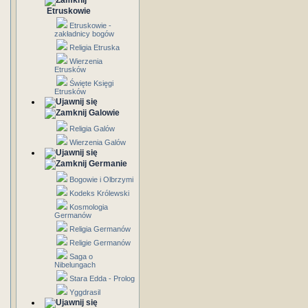
Etruskowie
Etruskowie -
zakładnicy bogów
Religia Etruska
Wierzenia
Etrusków
Święte Księgi
Etrusków
Galowie
Religia Galów
Wierzenia Galów
Germanie
Bogowie i Olbrzymi
Kodeks Królewski
Kosmologia
Germanów
Religia Germanów
Religie Germanów
Saga o
Nibelungach
Stara Edda - Prolog
Yggdrasil