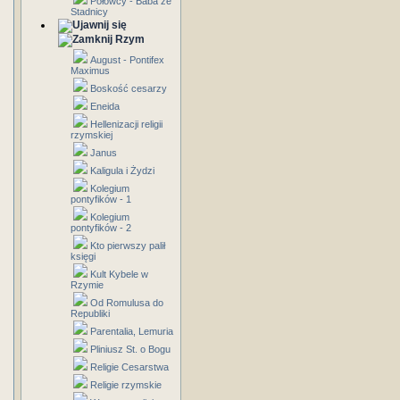
Połowcy - Baba ze
Stadnicy
Rzym
August - Pontifex
Maximus
Boskość cesarzy
Eneida
Hellenizacji religii
rzymskiej
Janus
Kaligula i Żydzi
Kolegium
pontyfików - 1
Kolegium
pontyfików - 2
Kto pierwszy palił
księgi
Kult Kybele w
Rzymie
Od Romulusa do
Republiki
Parentalia, Lemuria
Pliniusz St. o Bogu
Religie Cesarstwa
Religie rzymskie