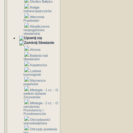
Okolice Bałtyku
Religie
Indoeuropejczyków
Wierzenia
Prasłowian
Współczesne
neopogaństwo
słowiańskie
Słowianie
Arkona
Badania nad
Słowianami
Kupalnocka
Ludowe
kosmogonie
Mazowsze
pogańskie
Mitologia - 1 cz. - O
wielkim dzbanie
Zerywanów
Mitologia - 2 cz. - O
narodzeniu
Przestworzy i
Przedstworzów
Obrzędowość
starosłowiańska
Obrzędy powitania
lata