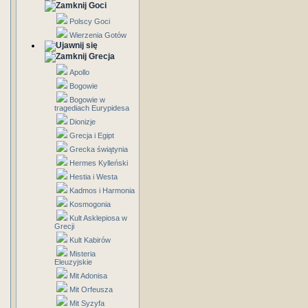
Goci
Polscy Goci
Wierzenia Gotów
Grecja
Apollo
Bogowie
Bogowie w
tragediach Eurypidesa
Dionizje
Grecja i Egipt
Grecka świątynia
Hermes Kylleński
Hestia i Westa
Kadmos i Harmonia
Kosmogonia
Kult Asklepiosa w
Grecji
Kult Kabirów
Misteria
Eleuzyjskie
Mit Adonisa
Mit Orfeusza
Mit Syzyfa