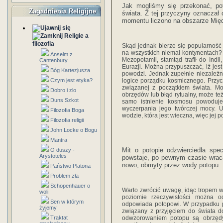
Jak mogliśmy się przekonać, po
Zagadnienia Religijne
świata. Z tej przyczyny oznaczał 
momentu liczono na obszarze Międ
Religie a
filozofia
Skąd jednak bierze się popularność
na wszystkich niemal kontynentach? 
Anselm z
Mezopotamii, stamtąd trafił do Indii
Cantenbury
Eurazji. Można przypuszczać, iż je
Bóg Kartezjusza
powodzi. Jednak zupełnie niezależn
Czym jest etyka?
logice porządku kosmicznego. Przyczy
związanej z początkiem świata. M
Dobro i zlo
obrzędów lub błąd rytualny, może też
Duns Szkot
samo istnienie kosmosu powoduje 
wyczerpania jego twórczej mocy. U
Filozofia Boga
wodzie, która jest wieczna, więc jej p
Filozofia religii
John Locke o Bogu
Mantra
Mit o potopie odzwierciedla spe
O duszy -
Arystoteles
powstaje, po pewnym czasie wrac
nowo, obmyty przez wody potopu.
Państwo Platona
Problem zła
Schopenhauer o
Warto zwrócić uwagę, idąc tropem wi
woli
poziomie rzeczywistości można o
Sen w którym
odpowiada potopowi. W przypadku p
żyjemy
związany z przyjęciem do świata d
Traktat
odwzorowaniem potopu są obrzędy 