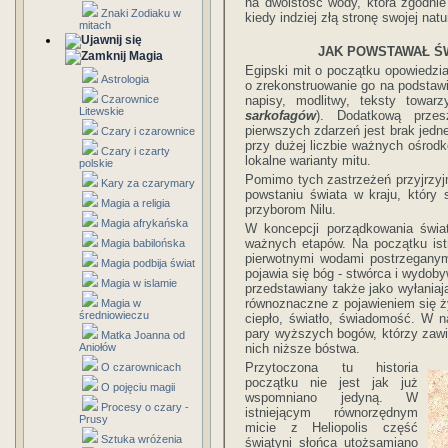
na dwoistość wody, która zgodnie 
Znaki Zodiaku w
kiedy indziej złą stronę swojej natu
mitach
JAK POWSTAWAŁ Ś
Magia
Egipski mit o początku opowiedzia
Astrologia
o zrekonstruowanie go na podstaw
Czarownice
napisy, modlitwy, teksty towar
Litewskie
sarkofagów
). Dodatkową przes
pierwszych zdarzeń jest brak jednej
Czary i czarownice
przy dużej liczbie ważnych ośrodk
Czary i czarty
lokalne warianty mitu.
polskie
Pomimo tych zastrzeżeń przyjrzyjm
Kary za czarymary
powstaniu świata w kraju, który 
Magia a religia
przyborom Nilu.
Magia afrykańska
W koncepcji porządkowania świat
ważnych etapów. Na początku ist
Magia babilońska
pierwotnymi wodami postrzeganym
Magia podbija świat
pojawia się bóg - stwórca i wydoby
Magia w islamie
przedstawiany także jako wyłaniają
równoznaczne z pojawieniem się ży
Magia w
średniowieczu
ciepło, światło, świadomość. W n
pary wyższych bogów, którzy zawi
Matka Joanna od
Aniołów
nich niższe bóstwa.
Przytoczona tu historia
O czarownicach
początku nie jest jak już
O pojęciu magii
wspomniano jedyną. W
Procesy o czary -
istniejącym równorzędnym
Prusy
micie z Heliopolis część
Sztuka wróżenia
świątyni słońca utożsamiano