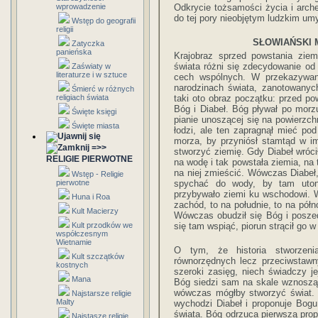
wprowadzenie
Odkrycie tożsamości życia i arch
do tej pory nieobjętym ludzkim um
Wstęp do geografii
religii
SŁOWIAŃSKI 
Zatyczka
panieńska
Krajobraz sprzed powstania ziem
świata różni się zdecydowanie od
Zaświaty w
literaturze i w sztuce
cech wspólnych. W przekazywan
narodzinach świata, zanotowanyc
Śmierć w różnych
religiach świata
taki oto obraz początku: przed po
Bóg i Diabeł. Bóg pływał po morz
Święte księgi
pianie unoszącej się na powierzch
Święte miasta
łodzi, ale ten zapragnął mieć po
morza, by przyniósł stamtąd w im
=>>
stworzyć ziemię. Gdy Diabeł wróci
RELIGIE PIERWOTNE
na wodę i tak powstała ziemia, na 
na niej zmieścić. Wówczas Diabeł,
Wstęp - Religie
pierwotne
spychać do wody, by tam utoną
przybywało ziemi ku wschodowi. W
Huna i Roa
zachód, to na południe, to na półn
Kult Macierzy
Wówczas obudził się Bóg i poszed
Kult przodków we
się tam wspiąć, piorun strącił go w
współczesnym
Wietnamie
O tym, że historia stworzeni
Kult szczątków
równorzędnych lecz przeciwstawn
kostnych
szeroki zasięg, niech świadczy j
Mana
Bóg siedzi sam na skale wznosząc
wówczas mógłby stworzyć świat. W
Najstarsze religie
Malty
wychodzi Diabeł i proponuje Bog
świata. Bóg odrzuca pierwszą prop
Najstasze religie