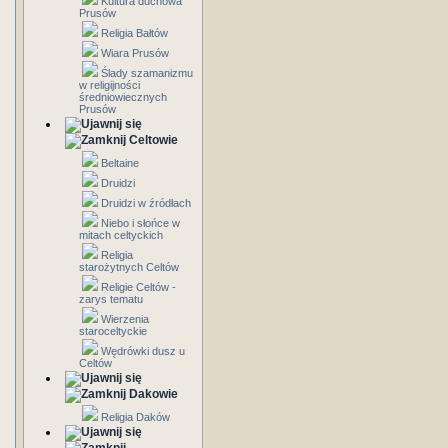
Kultura duchowa
Prusów
Religia Bałtów
Wiara Prusów
Ślady szamanizmu
w religijności
średniowiecznych
Prusów
Celtowie
Beltaine
Druidzi
Druidzi w źródłach
Niebo i słońce w
mitach celtyckich
Religia
starożytnych Celtów
Religie Celtów -
zarys tematu
Wierzenia
staroceltyckie
Wędrówki dusz u
Celtów
Dakowie
Religia Daków