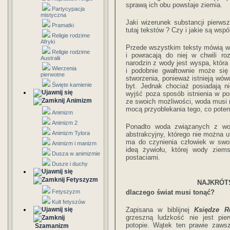
sprawą ich obu powstaje ziemia.
Partycypacja
mistyczna
Jaki wizerunek substancji pierws
Pramatki
tutaj tekstów ? Czy i jakie są wsp
Religie rodzime
Afryki
Przede wszystkim teksty mówią wy
Religie rodzime
i powracają do niej w chwili r
Australii
narodzin z wody jest wyspa, która
Wierzenia
i podobnie gwałtownie może się
pierwotne
stworzenia, ponieważ istnieją wów
Święte kamienie
byt. Jednak chociaż posiadają ni
wyjść poza sposób istnienia w pos
Animizm
ze swoich możliwości, woda musi 
mocą przyoblekania tego, co potenc
Animizm
Animizm 2
Ponadto woda związanych z wodą
Animizm Tylora
abstrakcyjny, którego nie można u
ma do czynienia człowiek w swo
Animizm i manizm
ideą żywiołu, której wody ziem
Dusza w animizmie
postaciami.
Dusze i duchy
Fetyszyzm
NAJKRÓT
Fetyszyzm
dlaczego świat musi tonąć?
Kult fetyszów
Zapisana w biblijnej
Księdze R
grzeszną ludzkość nie jest pi
potopie. Wątek ten prawie zawsz
Szamanizm