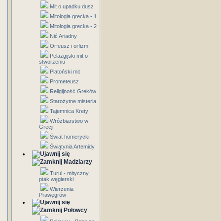
Mit o upadku dusz
Mitologia grecka - 1
Mitologia grecka - 2
Nić Ariadny
Orfeusz i orfizm
Pelazgijski mit o
stworzeniu
Platoński mit
Prometeusz
Religijność Greków
Starożytne misteria
Tajemnica Krety
Wróżbiarstwo w
Grecji
Świat homerycki
Świątynia Artemidy
Madziarzy
Turul - mityczny
ptak węgierski
Wierzenia
Prawęgrów
Połowcy