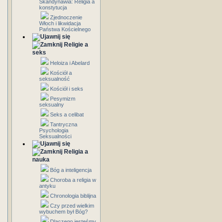
Skandynawia: Religia a
konstytucja
Zjednoczenie
Włoch i likwidacja
Państwa Kościelnego
Religie a
seks
Heloiza i Abelard
Kościół a
seksualność
Kościół i seks
Pesymizm
seksualny
Seks a celibat
Tantryczna
Psychologia
Seksualności
Religia a
nauka
Bóg a inteligencja
Choroba a religia w
antyku
Chronologia biblijna
Czy przed wielkim
wybuchem był Bóg?
Dlaczego jesteśmy