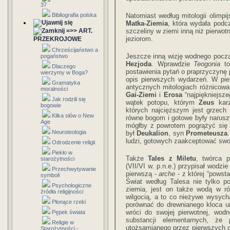
37
Bibliografia polska
Natomiast według mitologii olimpi
Matka-Ziemia
, która wydała pod
=>> ART.
szczeliny w ziemi inną niż pierwo
jeziorom.
PRZEKROJOWE
Chrześcijaństwo a
Jeszcze inną wizję wodnego pocz
pogaństwo
Hezjoda
. Wprawdzie
Teogonia
to
Dlaczego
postawienia pytań o praprzyczynę 
wierzymy w Boga?
opis pierwszych wydarzeń. W pie
Gramatyka
antycznych mitologiach różnicowan
moralności
Gai-Ziemi
i
Erosa
“najpiękniejsze
Jak rodzili się
wątek potopu, którym
Zeus
karz
bogowie
których najcięższym jest grzech
Kilka słów o New
równe bogom i gotowe były naruszy
Age
mógłby z powrotem pogrążyć się 
Neuroteologia
był
Deukalion
, syn
Prometeusza
ludzi, gotowych zaakceptować swoj
Odrodzenie religii
Piekło w
Także
Tales z Miletu
, twórca p
starożytności
(VII/VI w. p.n.e.) przypisał wodz
Przechwytywanie
pierwszą -
arche
- z której “powst
symboli
Świat według Talesa nie tylko po
Psychologiczne
ziemia, jest on także wodą w ró
źródła religijności
wilgocią, a to co nieżywe wysych
Płonące rzeki
porównać do drewnianego kloca u
wróci do swojej pierwotnej, wod
Pępek świata
substancji elementarnych, że
Religie w
utożsamianego przez pierwszych gr
Starożytności -