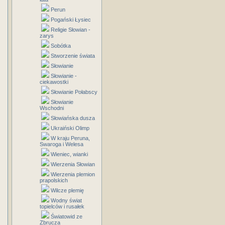
Perun
Pogański Łysiec
Religie Słowian -
zarys
Sobótka
Stworzenie świata
Słowianie
Słowianie -
ciekawostki
Słowianie Połabscy
Słowianie
Wschodni
Słowiańska dusza
Ukraiński Olimp
W kraju Peruna,
Swaroga i Welesa
Wieniec, wianki
Wierzenia Słowian
Wierzenia plemion
prapolskich
Wilcze plemię
Wodny świat
topielców i rusałek
Światowid ze
Zbrucza