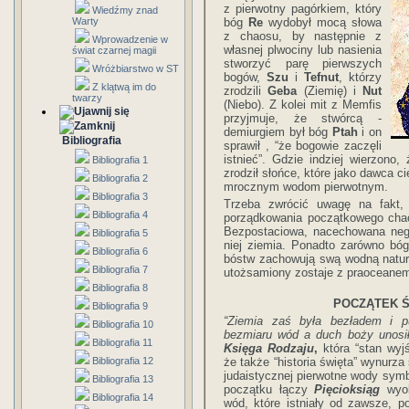
z pierwotny pagórkiem, który
Wiedźmy znad
Warty
bóg
Re
wydobył mocą słowa
z chaosu, by następnie z
Wprowadzenie w
własnej plwociny lub nasienia
świat czarnej magii
stworzyć parę pierwszych
Wróżbiarstwo w ST
bogów,
Szu
i
Tefnut
, którzy
Z klątwą im do
zrodzili
Geba
(Ziemię) i
Nut
twarzy
(Niebo). Z kolei mit z Memfis
przyjmuje, że stwórcą -
demiurgiem był bóg
Ptah
i on
Bibliografia
sprawił , “że bogowie zaczęli
istnieć”. Gdzie indziej wierzono,
Bibliografia 1
zrodził słońce, które jako dawca ci
Bibliografia 2
mrocznym wodom pierwotnym.
Bibliografia 3
Trzeba zwrócić uwagę na fakt,
Bibliografia 4
porządkowania początkowego chao
Bezpostaciowa, nacechowana nega
Bibliografia 5
niej ziemia. Ponadto zarówno bóg
Bibliografia 6
bóstw zachowują swą wodną natu
Bibliografia 7
utożsamiony zostaje z praoceane
Bibliografia 8
POCZĄTEK Ś
Bibliografia 9
“Ziemia zaś była bezładem i p
Bibliografia 10
bezmiaru wód a duch boży unosi
Bibliografia 11
Księga Rodzaju
,
która “stan wyj
Bibliografia 12
że także “historia święta” wynurz
judaistycznej pierwotne wody symb
Bibliografia 13
początku łączy
Pięcioksiąg
wyob
Bibliografia 14
wód, które istniały od zawsze, 