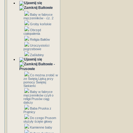
Bałtowie
Baby w fabryce
męczenników - cz. 2
Groby końskie
Obrzęd
ciałopalenia
Religia Bałtów
Uroczystości
pogrzebowe
Zaślubiny
Bałtowie -
Prusowie
Co można zrobić w
ze Świętą Lipką przy
pomocy Świętej
Siekierki
Baby w fabryce
męczenników czyli o
religii Prusów ciąg
dalszy
Baba Pruska z
Prątnicy
Do czego Prusom
służyły ścięte głowy
Kamienne baby