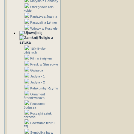
Matylda z Canossy
Obrzędowa rola
kobiet
Papieżyca Joanna
Pasqualina Lehner
Wdowy w Kościele
Religie a
sztuka
100 filmów
biblijnych
Film o świętym
Fresk w Staszowie
Gwiazda
Judyta - 1
Judyta - 2
Katakumby Rzymu
Ornament
średniowiecza
Pocałunek
Judasza
Początki sztuki
chrześci.
Powstanie teatru
FR
Symbolika barw