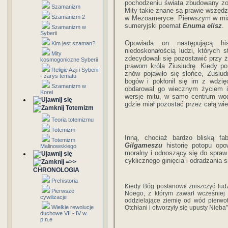
pochodzeniu świata zbudowany zo
Szamanizm
Mity takie znane są prawie wszędzi
Szamanizm 2
w Mezoameryce. Pierwszym w miar
sumeryjski poemat
Enuma elisz
.
Szamanizm w
Syberii
Opowiada on następującą his
Kim jest szaman?
niedoskonałością ludzi, których s
Mity
zdecydowali się pozostawić przy ż
kosmogoniczne Syberii
prawom króla Ziusiudrę. Kiedy p
Religie Azji i Syberii
znów pojawiło się słońce, Zusiud
- zarys tematu
bogów i pokłonił się im z wdzi
Szamanizm w
obdarował go wiecznym życiem i 
Korei
wersje mitu, w samo centrum wod
gdzie miał pozostać przez całą w
Totemizm
Teoria totemizmu
Totemizm
Inną, chociaż bardzo bliską fa
Totemizm
Gilgameszu
historię potopu op
Malinowskiego
moralny i odnoszący się do spraw
cyklicznego ginięcia i odradzania s
=>>
CHRONOLOGIA
Prehistoria
Kiedy Bóg postanowił zniszczyć ludz
Pierwsze
Noego, z którym zawarł wcześniej 
cywilizacje
oddzielające ziemię od wód pierwotn
Wielkie rewolucje
Otchłani i otworzyły się upusty Nieb
duchowe VII - IV w.
p.n.e