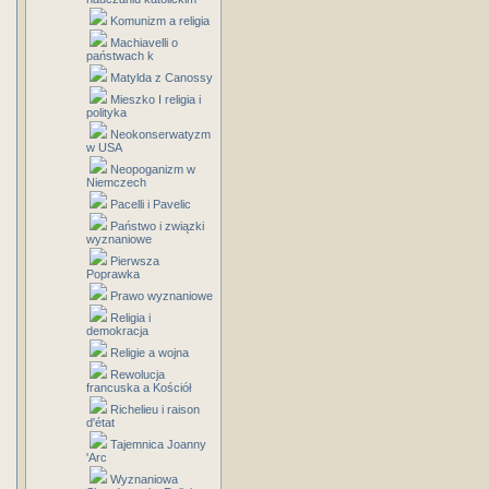
Komunizm a religia
Machiavelli o
państwach k
Matylda z Canossy
Mieszko I religia i
polityka
Neokonserwatyzm
w USA
Neopoganizm w
Niemczech
Pacelli i Pavelic
Państwo i związki
wyznaniowe
Pierwsza
Poprawka
Prawo wyznaniowe
Religia i
demokracja
Religie a wojna
Rewolucja
francuska a Kościół
Richelieu i raison
d'état
Tajemnica Joanny
'Arc
Wyznaniowa