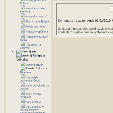
Mordy rytualne w
Polsce
Nieodparty urok
kastracji
Nowa duchowość
Komentarz #1
autor :
tysia
01/01/2010 
Piwo - napój Bogów
Policja duchowa
doskonała praca, elegancki język, stylis
Religia i wspólnota
znalazłam błędów rzeczowych- sama wy
Religijne wędrówki
ludów
Różaniec na
zdrowie
Religie a
polityka
Boska polityka
Doktryna
Reagana
Hezbollah
wojownicy Boga
Historia wolności w
chrześ.
Islam kontra
hinduizm
Kara śmierci
Kara śmierci w
Piśmie Świętym i
nauczaniu katolickim