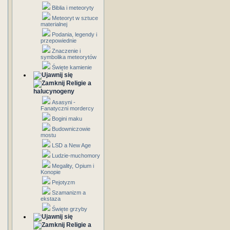
Biblia i meteoryty
Meteoryt w sztuce
materialnej
Podania, legendy i
przepowiednie
Znaczenie i
symbolika meteorytów
Święte kamienie
Religie a
halucynogeny
Asasyni -
Fanatyczni mordercy
Bogini maku
Budowniczowie
mostu
LSD a New Age
Ludzie-muchomory
Megality, Opium i
Konopie
Pejotyzm
Szamanizm a
ekstaza
Święte grzyby
Religie a