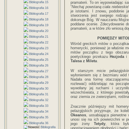
Bibliografia 15
pramaterii. To on wypowiadając sa
“
Niechaj powstaną ciała niebieskie
Bibliografia 16
je istotami. I znowu, podobnie 
Bibliografia 17
stworzenia jest swojego rodzaj
Bibliografia 18
dokonuje Bóg. W nauczaniu Mojże
poddane ocenie. Zdecydowanie do
Bibliografia 19
pramaterii, a w które zło wniosą do
Bibliografia 20
Bibliografia 21
POMIĘDZY MITOL
Bibliografia 22
Wśród greckich mitów o początkac
homerycki, ponieważ je właśnie 
Bibliografia 23
mitów początku z tego obszaru
Bibliografia 24
poetyckiego przekazu
Hezjoda
i 
Bibliografia 25
Talesa z Miletu
.
Bibliografia 26
W starszym micie pelazgijski
Bibliografia 27
wyłonieniem się z bezmiaru wód 
Bibliografia 28
Nadała ona formę otaczającemu
Bibliografia 29
rozlewać) oddzielając na począt
wywołany jej ruchami i uczyn
Bibliografia 30
wszechświata, z którego powstały 
Bibliografia 31
oraz ziemia ze zwierzętami, roślina
Bibliografia 32
Bibliografia 33
Znacznie późniejszy mit homery
pelazgijskich przyjmuje, że kol
Bibliografia 34
Okeanos
, uosabiająca pierwotne
Bibliografia 35
unosi się na ich powierzchni w 
Bibliografia 36
jego żony
Tetydy
, która był
Bibliografia
upostaciowaniem płodności i twór