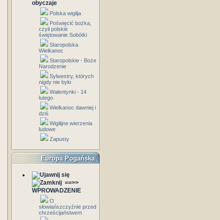
obyczaje
Polska wigilja
Poświęcić bożka,
czyli polskie
świętowanie Sobótki
Staropolska
Wielkanoc
Staropolskie - Boże
Narodzenie
Sylwestry, których
nigdy nie było
Walentynki - 14
lutego
Wielkanoc dawniej i
dziś
Wigilijne wierzenia
ludowe
Zapusty
Europa Pogańska
==>>
WPROWADZENIE
O
słowiańszczyźnie przed
chrześcijaństwem