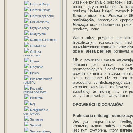
wszelkie pytania o porządek i str
Historia Boga
pojęć i języka profanum. Za kanwę
Historia Piekła
posłużą “święte księgi” różnych k
Enuma elisz
oraz
Poemat o Gi
Historia grzechu
sarkofagów
, homeryckie epope
Kozioł ofiarny
Rodzaju
oraz odnotowane przez 
Krytyka religii
przekazy ustne.
Mistycyzm
Warto także przyjrzeć się kil
Nadnaturalna moc
filozoficznym rozważaniom n
Objawienia
poszukiwaniom pramaterii zawar
dziele
Talesa z Miletu
, ponieważ 
Oblicza
reinkarnacji
Mit o powstaniu świata wskazują
Ofiara
istnienia jest bardzo rozpow
Opętanie
poprzedzających filozoficzną re
Piekło
powstał ex nihilo, z nicości, nie
się z odmiennej niż on sam pos
Początki badań
praoceanu, symbolizującego stan 
religii PL
zbiornicą wszelkich możliwości,
Początki
substancji tej mówią mity, że j
religioznawstwa
wszystko powstaje i wszystko do n
Politeizm
Raj
OPOWIEŚCI IDIOGRAMÓW
Religijność a
duchowość
Prehistoria mitologii odnoszący
Sumienie
Jak już wspomniano, według
Symbol
znacznej części mitów to woda
jest tym żywiołem, który istnieje
System ofiarny