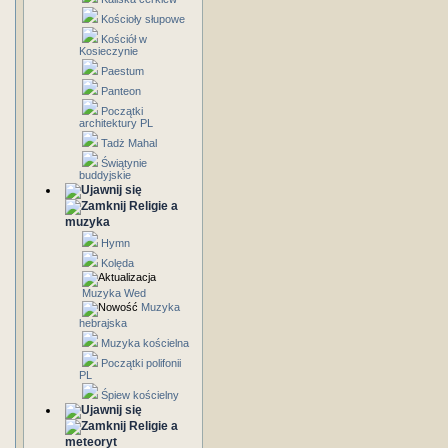
Kościoły słupowe
Kościół w
Kosieczynie
Paestum
Panteon
Początki
architektury PL
Tadż Mahal
Świątynie
buddyjskie
Religie a
muzyka
Hymn
Kolęda
Muzyka Wed
Muzyka
hebrajska
Muzyka kościelna
Początki polifonii
PL
Śpiew kościelny
Religie a
meteoryt