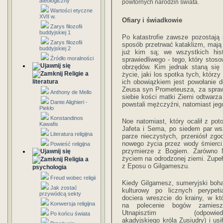
ateologiczny
powtórnych narodzin świata.
Wartości etyczne
XVII w.
Ofiary i świadkowie
Zarys filozofii
buddyjskiej 1
Po katastrofie zawsze pozostają 
Zarys filozofii
sposób przetrwać kataklizm, mają 
buddyjskiej 2
już kim są; we wszystkich his
Źródło moralności
sprawiedliwego - tego, który stos
obrzędów. Kim jednak staną się 
Religie a
życie, jaki los spotka tych, któr
literatura
ich obowiązkiem jest powołanie d
Zeusa syn Prometeusza, za spraw
Anthony de Mello
siebie kości matki Ziemi odtwarza
Dante Alighieri -
powstali mężczyźni, natomiast jego
Piekło
Konstandinos
Noe natomiast, który ocalił z po
Kawafis
Jafeta i Sema, po siedem par wsz
Literatura religijna
parze nieczystych, przeniósł zg
nowego życia przez wody śmierci
Powieść religijna
przymierze z Bogiem. Zarówno 
życiem na odrodzonej ziemi. Zupeł
Religia a
z Eposu o Gilgameszu.
psychologia
Freud wobec religii
Kiedy Gilgamesz, sumeryjski boha
Jak zostać
kulturowy po licznych perypeti
przywódcą sekty
dociera wreszcie do krainy, w któ
Konwersja religijna
na polecenie bogów zamiesz
Utnapisztim (odpowiedn
Po końcu świata
akadyjskiego króla Zusiudry) i usił