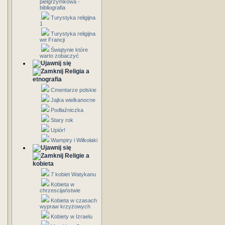
pielgrzymkowa -
bibliografia
Turystyka religijna
1
Turystyka religijna
we Francji
Świątynie które
warto zobaczyć
Religia a
etnografia
Cmentarze polskie
Jajka wielkanocne
Podłaźniczka
Stary rok
Upiór!
Wampiry i Wilkołaki
Religie a
kobieta
7 kobiet Watykanu
Kobieta w
chrzescijaństwie
Kobieta w czasach
wypraw krzyżowych
Kobiety w Izraelu