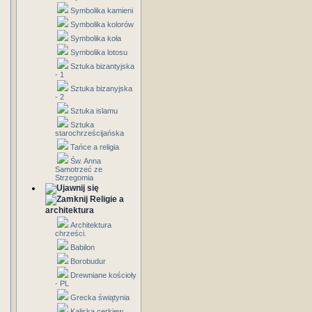
Symbolika kamieni
Symbolika kolorów
Symbolika koła
Symbolika lotosu
Sztuka bizantyjska
- 1
Sztuka bizanyjska
- 2
Sztuka islamu
Sztuka
starochrześcijańska
Tańce a religia
Św. Anna
Samotrzeć ze
Strzegomia
Religie a
architektura
Architektura
chrześci.
Babilon
Borobudur
Drewniane kościoły
- PL
Grecka świątynia
Kaliska cerkiew