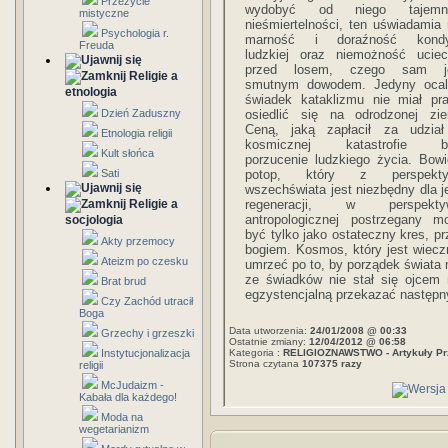
Przeżycie
wydobyć od niego tajemn
mistyczne
nieśmiertelności, ten uświadamia
Psychologia r.
marność i doraźność kondy
Freuda
ludzkiej oraz niemożność uciec
przed losem, czego sam j
Religie a
smutnym dowodem. Jedyny ocal
etnologia
świadek kataklizmu nie miał pr
Dzień Zaduszny
osiedlić się na odrodzonej zie
Ceną, jaką zapłacił za udzia
Etnologia religii
kosmicznej katastrofie b
Kult słońca
porzucenie ludzkiego życia. Bow
Sati
potop, który z perspekt
wszechświata jest niezbędny dla j
Religie a
regeneracji, w perspekty
antropologicznej postrzegany m
socjologia
być tylko jako ostateczny kres, p
Akty przemocy
bogiem. Kosmos, który jest wiecz
Ateizm po czesku
umrzeć po to, by porządek świata 
ze świadków nie stał się ojcem 
Brat brud
egzystencjalną przekazać następ
Czy Zachód utracił
Boga
Data utworzenia:
24/01/2008 @ 00:33
Grzechy i grzeszki
Ostatnie zmiany:
12/04/2012 @ 06:58
Instytucjonalizacja
Kategoria :
RELIGIOZNAWSTWO - Artykuły Pr
Strona czytana
107375 razy
religii
McJudaizm -
Kabała dla każdego!
Moda na
wegetarianizm