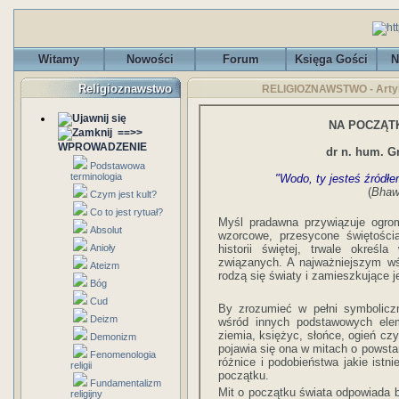
Witamy
Nowości
Forum
Księga Gości
N
Religioznawstwo
RELIGIOZNAWSTWO - Artyku
NA POCZĄT
==>>
WPROWADZENIE
dr n. hum. G
Podstawowa
terminologia
"Wodo, ty jesteś źródłe
(
Bhawi
Czym jest kult?
Co to jest rytuał?
Myśl pradawna przywiązuje ogro
Absolut
wzorcowe, przesycone świętością
Anioły
historii świętej, trwale określ
związanych. A najważniejszym wś
Ateizm
rodzą się światy i zamieszkujące je
Bóg
Cud
By zrozumieć w pełni symboliczn
Deizm
wśród innych podstawowych elem
ziemia, księżyc, słońce, ogień czy
Demonizm
pojawia się ona w mitach o powsta
Fenomenologia
różnice i podobieństwa jakie ist
religii
początku.
Fundamentalizm
Mit o początku świata odpowiada 
religijny