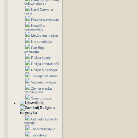
dobrzy albo źli
Karol Darwin o
religii
Kościół a ewolucja
Kościół a
uniwersytety
Medycyna i religia
Neuroteologia
Pan Bóg i
zwierzęta
Religia i geny
Religia i moralność
Religie a ekologia
Teologia Newtona
Vetulani o wierze
Ziemia płaska i
ziemia pusta
Śmierć duszy
Religia a
turystyka
Od pielgrzyma do
turysty
Tanatoturystyka
Turystyka