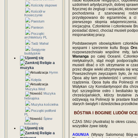
nauki kodeksów religijnych, odpowied
uzdolnień artystycznych, dobrej spraw
Kościoły słupowe
fizycznej do żeglugi i wojaczki, stoso
Kościół w
pochodzenia z szanowanej rodzin
Kosieczynie
przystępowano do egzaminów, a ci k
Paestum
pierwszego stopnia wtajemniczenia
inicjacyjna. Członkinie i członkowie B
Panteon
posiadać dzieci, chociaż musieli podpo
Początki
misjonarskiej pracy.
architektury PL
Podstawowym obowiązkiem członk
Tadż Mahal
wyspami i szerzenie kultu Boga
Oro
Świątynie
rozpowszechniało wspólne mity, ta
buddyjskie
Wananga
po całej Oceanii. Członkow
nietykalnych, stąd mogli podporząd
Religie a
musieli dbać o ich utrzymanie w czas
muzyka
przez długie wieki utrzymywała się wspó
Hymn
Powszechnym zwyczajem było, że no
Opoa aby tam potwierdzić i umocni
Kolęda
rządzenia. Opoa była dla Polinezji
Watykan czy Konstantynopol dla chrze
Muzyka Wed
być szczególnie ostro i bestialsko 
Muzyka
chrześcijańskich, którzy brutalnie 
hebrajska
odżywają na Polinezji te prastare tra
starych świątyń i dziedzictwa przodków
Muzyka kościelna
Początki polifonii
BÓSTWA I BOGINIE LUDÓW OCEA
PL
Śpiew
CZAS SNU (Australia) to okres czasu,
kościelny
wszystkie żywe istoty.
Religie a
AGUNUA
(Wyspy Salomona) Bóg-wąż