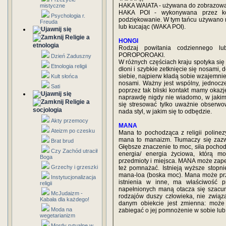
HAKA WAIATA - używana do zobrazowan
mistyczne
HAKA POI - wykonywana przez kob
Psychologia r.
podziękowanie. W tym tańcu używano mał
Freuda
lub kucając (WAKA POI).
Religie a
HONGI
etnologia
Rodzaj powitania codziennego l
POROPOROAKI.
Dzień Zaduszny
W różnych częściach kraju spotyka się
Etnologia religii
dłoni i szybkie zetknięcie się nosami,
siebie, najpierw kładą sobie wzajemnie
Kult słońca
nosami. Ważny jest wspólny, jednocz
Sati
poprzez tak bliski kontakt mamy okaz
naprawdę nigdy nie wiadomo, w jakim
Religie a
się stresować tylko uważnie obserwo
socjologia
nada styl, w jakim się to odbędzie.
Akty przemocy
MANA
Ateizm po czesku
Mana to pochodząca z religii polinezy
mana to manaizm. Tłumaczy się zazwy
Brat brud
Głębsze znaczenie to moc, siła pochodz
Czy Zachód utracił
energia/ energia życiowa, którą mo
Boga
przedmioty i miejsca. MANA może zapew
Grzechy i grzeszki
też pomnażać. Istnieją wyższe stopn
mana-loa (boska moc). Mana może prz
Instytucjonalizacja
istnienia w inne, ma właściwość prz
religii
napełnionych maną otacza się szacun
McJudaizm -
rodzajów duszy człowieka, nie związ
Kabała dla każdego!
danym obiekcie jest zmienna: może
Moda na
zabiegać o jej pomnożenie w sobie lub
wegetarianizm
Mordy rytualne w