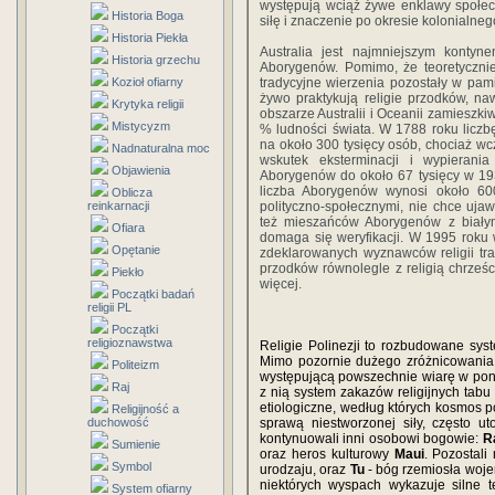
występują wciąż żywe enklawy społec
Historia Boga
siłę i znaczenie po okresie kolonialne
Historia Piekła
Australia jest najmniejszym kontyn
Historia grzechu
Aborygenów. Pomimo, że teoretycznie 
Kozioł ofiarny
tradycyjne wierzenia pozostały w pami
żywo praktykują religie przodków, na
Krytyka religii
obszarze Australii i Oceanii zamieszki
Mistycyzm
% ludności świata. W 1788 roku liczb
na około 300 tysięcy osób, chociaż wcz
Nadnaturalna moc
wskutek eksterminacji i wypierani
Objawienia
Aborygenów do około 67 tysięcy w 1933
liczba Aborygenów wynosi około 600 t
Oblicza
reinkarnacji
polityczno-społecznymi, nie chce uja
też mieszańców Aborygenów z białymi
Ofiara
domaga się weryfikacji. W 1995 roku w
Opętanie
zdeklarowanych wyznawców religii trad
przodków równolegle z religią chrześc
Piekło
więcej.
Początki badań
religii PL
Początki
religioznawstwa
Religie Polinezji to rozbudowane syst
Mimo pozornie dużego zróżnicowania
Politeizm
występującą powszechnie wiarę w po
Raj
z nią system zakazów religijnych tabu 
etiologiczne, według których kosmos po
Religijność a
duchowość
sprawą niestworzonej siły, często 
kontynuowali inni osobowi bogowie:
R
Sumienie
oraz heros kulturowy
Maui
. Pozostali
Symbol
urodzaju, oraz
Tu
- bóg rzemiosła wojen
niektórych wyspach wykazuje silne 
System ofiarny