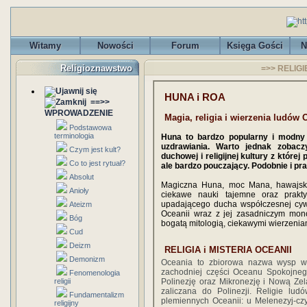
Witamy
Nowości
Forum
Księga Gości
N
Religioznawstwo
=>> RELIGI
HUNA i ROA
==>>
WPROWADZENIE
Magia, religia i wierzenia ludów 
Podstawowa
terminologia
Huna to bardzo popularny i modny 
uzdrawiania. Warto jednak zobacz
Czym jest kult?
duchowej i religijnej kultury z które
Co to jest rytuał?
ale bardzo pouczający. Podobnie i pr
Absolut
Magiczna Huna, moc Mana, hawajski
Anioły
ciekawe nauki tajemne oraz prakt
upadającego ducha współczesnej cywili
Ateizm
Oceanii wraz z jej zasadniczym mono
Bóg
bogatą mitologią, ciekawymi wierzeniam
Cud
Deizm
RELIGIA i MISTERIA OCEANII
Demonizm
Oceania to zbiorowa nazwa wysp w
zachodniej części Oceanu Spokojnego
Fenomenologia
religii
Polinezję oraz Mikronezję i Nową Ze
zaliczana do Polinezji. Religie lu
Fundamentalizm
plemiennych Oceanii: u Melenezyj-cz
religijny