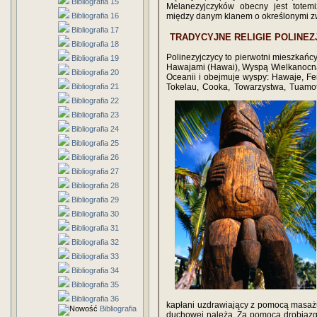
Bibliografia 15
Melanezyjczyków obecny jest totem
Bibliografia 16
między danym klanem o określonymi zwi
Bibliografia 17
TRADYCYJNE RELIGIE POLINEZ
Bibliografia 18
Polinezyjczycy to pierwotni mieszkańc
Bibliografia 19
Hawajami (Hawai), Wyspą Wielkanocną
Bibliografia 20
Oceanii i obejmuje wyspy: Hawaje, Fe
Bibliografia 21
Tokelau, Cooka, Towarzystwa, Tuamot
Bibliografia 22
Bibliografia 23
Bibliografia 24
Bibliografia 25
Bibliografia 26
Bibliografia 27
Bibliografia 28
Bibliografia 29
Bibliografia 30
Bibliografia 31
Bibliografia 32
Bibliografia 33
Bibliografia 34
Bibliografia 35
Bibliografia 36
kapłani uzdrawiający z pomocą masa
Bibliografia
duchowej należą. Za pomocą drobiazg