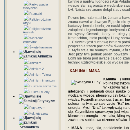
kwitnie a napływ ludności z Azji Połudn
Partycypacja
wyspie Bali są prastare wedyjskie świą
mistyczna
był. Najstarsze znane dotąd ślady osadn
Pramatki
Pewne jest natomiast to, że sama hawaj
Religie rodzime
znana nawet w dawnym Egipcie nie tyl
Afryki
badaczy tematu teoria, że nauki taje
Religie rodzime
zatopieniu legendarnego kontynentu
Australii
na wyspy Oceanii, kiedy te uległy
Krotoschina, istota praktyki Huny, spr
Wierzenia
pierwotne
1. Człowiek jest duchową istotą w potr
połączenie trzech poziomów świadomoś
Święte kamienie
2. Myśli stają się realnymi bytami, jeśli
Jest przy tym jednak jeden poważny 
Animizm
Lomi nie biorą pod uwagę całego szam
techniki uzdrowicielskie, co wydaje s
Animizm
Animizm 2
KAHUNA I MANA
Animizm Tylora
Kahuna
(Tohun
Animizm i manizm
Polinezyjczykom.
Dusza w animizmie
W każdym razie b
inteligentni i pobierali długą naukę 
Dusze i duchy
wodza w wiosce, plemieniu czy lokalnym
władzy. Posiedli znajomość trucizn, h
Fetyszyzm
polega na tym, że całe życie "
Ha
" je
energia. Myśli "
Una
" tak wpływają na 
Fetyszyzm
się. Czynnikiem sprawczym jest więc
Kult fetyszów
kierowana energia - tzn. taka, którą w
zawiera w sobie dwa rdzenne słówka. I 
Szamanizm
*
MANA
- moc, siła, podzielenie lub 