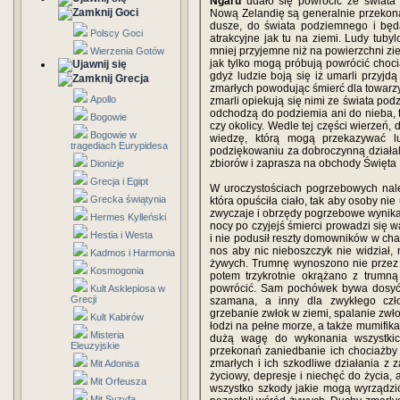
Ngaru
udało się powrócić ze świata
Goci
Nową Zelandię są generalnie przekonani
dusze, do świata podziemnego i będą
Polscy Goci
atrakcyjne jak tu na ziemi. Ludy tuby
mniej przyjemne niż na powierzchni zi
Wierzenia Gotów
jak tylko mogą próbują powrócić choci
gdyż ludzie boją się iż umarli przyjdą
Grecja
zmarłych powodując śmierć dla towarzy
Apollo
zmarli opiekują się nimi ze świata po
odchodzą do podziemia ani do nieba, ty
Bogowie
czy okolicy. Wedle tej części wierzeń
Bogowie w
wiedzę, którą mogą przekazywać 
tragediach Eurypidesa
podziękowaniu za dobroczynną działal
zbiorów i zaprasza na obchody Święta
Dionizje
Grecja i Egipt
W uroczystościach pogrzebowych nale
Grecka świątynia
która opuściła ciało, tak aby osoby ni
zwyczaje i obrzędy pogrzebowe wynika
Hermes Kylleński
nocy po czyjejś śmierci prowadzi się w
Hestia i Westa
i nie podusił reszty domowników w cha
nos aby nic nieboszczyk nie widział, n
Kadmos i Harmonia
żywych. Trumnę wynoszono nie przez d
Kosmogonia
potem trzykrotnie okrążano z trumną 
powrócić. Sam pochówek bywa dosyć r
Kult Asklepiosa w
Grecji
szamana, a inny dla zwykłego czł
grzebanie zwłok w ziemi, spalanie zwło
Kult Kabirów
łodzi na pełne morze, a także mumifik
Misteria
dużą wagę do wykonania wszystkic
Eleuzyjskie
przekonań zaniedbanie ich chociażb
zmarłych i ich szkodliwe działania z
Mit Adonisa
życiowy, depresje i niechęć do życia, a
Mit Orfeusza
wszystko szkody jakie mogą wyrządzi
Mit Syzyfa