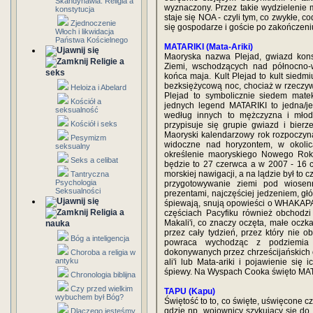
Skandynawia: Religia a
wyznaczony. Przez takie wydzielenie m
konstytucja
staje się NOA - czyli tym, co zwykłe, c
Zjednoczenie
się gospodarze i goście po zakończen
Włoch i likwidacja
Państwa Kościelnego
MATARIKI (Mata-Ariki)
Maoryska nazwa Plejad, gwiazd konst
Religie a
Ziemi, wschodzących nad północno-
seks
końca maja. Kult Plejad to kult sied
bezksiężycową noc, chociaż w rzeczywi
Heloiza i Abelard
Plejad to symbolicznie siedem matek
Kościół a
jednych legend MATARIKI to jedna/j
seksualność
według innych to mężczyzna i młod
Kościół i seks
przypisuje się grupie gwiazd i bierz
Maoryski kalendarzowy rok rozpoczyna 
Pesymizm
widoczne nad horyzontem, w okoli
seksualny
określenie maoryskiego Nowego Rok
Seks a celibat
będzie to 27 czerwca a w 2007 - 16 
morskiej nawigacji, a na lądzie był to
Tantryczna
Psychologia
przygotowywanie ziemi pod wiosen
Seksualności
prezentami, najczęściej jedzeniem, głó
śpiewają, snują opowieści o WHAKAPAP
Religia a
częściach Pacyfiku również obchod
Makali'i, co znaczy oczęta, małe ocz
nauka
przez cały tydzień, przez który nie 
Bóg a inteligencja
powraca wychodząc z podziemia p
dokonywanych przez chrześcijańskich
Choroba a religia w
antyku
ali'i lub Mata-ariki i pojawienie się
śpiewy. Na Wyspach Cooka święto MAT
Chronologia biblijna
Czy przed wielkim
TAPU (Kapu)
wybuchem był Bóg?
Świętość to to, co święte, uświęcone c
gdzie np. wojownicy szykujący się do
Dlaczego jesteśmy