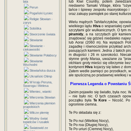
lub Kiwi Country, potem zwiedzani
lata
niedawno Tamaki Village, która "oży
Perun
tańce i śpiewy zespołu maoryskiego i
Pogański Łysiec
oraz zakupy pamiątek po starej kultur
Religie Słowian -
Wielu mądrych Tahitańczyków, opowiad
zarys
wielkiego lądu
Hiva
o wspaniałej cywil
Sobótka
szczytami gór wulkanicznych. O tym 
piramidy
, a na szczytach gór kamie
Stworzenie świata
znajdować się gdzieś niedaleko najw
Słowianie
lub Aorai (2060 m). Na wyspach Polin
Słowianie -
zagadkę i równocześnie przykład arch
ciekawostki
pasujących kamieni. Jedna z takich pir
m długości i 26 m szerokości. Nieca
Słowianie Połabscy
słynne groty Maraa, uważane za "pra
Słowianie
otchłani groty mieści się olbrzymie bez
Wschodni
kontynent
Hiva
kojarzy się łatwo z d
Słowiańska dusza
Zatem wedle pamięci po przodkach, wi
ale spuścizną po pradawnej wielkiej i w
Ukraiński Olimp
W kraju Peruna,
Pierwsza Legenda o Powstaniu Ś
Swaroga i Welesa
Wieniec, wianki
Zanim pojawiło się światło, była noc. 
– nie było nic. O tych czasach opo
Wierzenia Słowian
początku była
Te Kore
– Nicość. Po
Wierzenia plemion
ogromnie ciemna.
prapolskich
Te Po składała się z:
Wilcze plemię
Wodny świat
Te Po nui (Wielkiej Nocy),
topielców i rusałek
Te Po roa (Długiej Nocy),
Światowid ze
Te Po uriuri (Ciemnej Nocy),