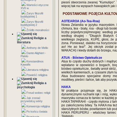
piesni stworzenia zwanej "Kumulipo".
Wartości etyczne
więcej tak na wyspach hawajskich jak i 
XVII w.
Zarys filozofii
PODSTAWOWE POJĘCIA KULTO
buddyjskiej 1
AOTEAROA (Ao-Tea-Roa)
Zarys filozofii
Nowa Zelandia w języku maoryskim. D
buddyjskiej 2
chmura, tea - biały, roa - długi lub bo
Źródło moralności
liczby pojedynczej/mnogiej: według pi
według drugiej - "Długich Białych
Religie a
wielkiego żeglarza, KUPE, głosi, że 
literatura
żona. Ponieważ, daleko na horyzoncie,
ao! He ao tea!". Jej okrzyk został 
Anthony de Mello
WAKACH) i kiedy dotarli do brzegu, nazw
Dante Alighieri -
Piekło
ATUA - Bóstwo Opiekuńcze
Atua to często duchy dobrych i mądrych
Konstandinos
Kawafis
wplatano w opowieści o bogach, bogi
bóstwo opiekuńcze, światły anioł stró
Literatura religijna
wielkich kamieniach, a czasami złym l
Powieść religijna
Atua budowano specjalne domy modl
modlitwy, pieśni i tańce, tak aby pozys
Religia a
HAKA
psychologia
W praktyce przyjmuje się, że HAKA
Freud wobec religii
dynamicznymi ruchami rąk i nóg, wyk
maorysku oznacza to taniec w każdej po
Jak zostać
przywódcą sekty
HAKA TAPARAHI - często mylona z tań
po zakończeniu bitwy. Ta HAKA ma też 
Konwersja religijna
starożytnych bóstw, powitaniem lub po
Po końcu świata
HAKA PERUPERU - właściwy taniec wo
TAIAHA),
Przeżycie