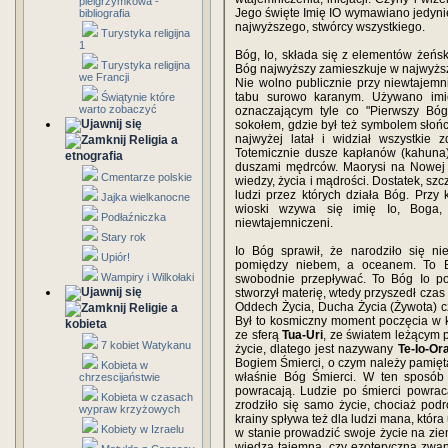
pielgrzymkowa -
Jego święte Imię IO wymawiano jedyni
bibliografia
najwyższego, stwórcy wszystkiego.
Turystyka religijna
1
Bóg, Io, składa się z elementów żeńs
Turystyka religijna
Bóg najwyższy zamieszkuje w najwyż
we Francji
Nie wolno publicznie przy niewtajemn
tabu surowo karanym. Używano imi
Świątynie które
warto zobaczyć
oznaczającym tyle co "Pierwszy Bó
sokołem, gdzie był też symbolem słoń
najwyżej latał i widział wszystkie 
Religia a
Totemicznie dusze kapłanów (kahuna)
etnografia
duszami mędrców. Maorysi na Nowej Z
Cmentarze polskie
wiedzy, życia i mądrości. Dostatek, szc
ludzi przez których działa Bóg. Prz
Jajka wielkanocne
wioski wzywa się imię Io, Boga, 
Podłaźniczka
niewtajemniczeni.
Stary rok
Io Bóg sprawił, że narodziło się ni
Upiór!
pomiędzy niebem, a oceanem. To B
Wampiry i Wilkołaki
swobodnie przepływać. To Bóg Io poł
stworzył materię, wtedy przyszedł cza
Oddech Życia, Ducha Życia (Żywota) c
Religie a
Był to kosmiczny moment poczęcia w
kobieta
ze sferą
Tua-Uri
, ze światem leżącym 
7 kobiet Watykanu
życie, dlatego jest nazywany
Te-Io-Or
Bogiem Śmierci, o czym należy pamięt
Kobieta w
właśnie Bóg Śmierci. W ten sposób
chrzescijaństwie
powracają. Ludzie po śmierci powraca
Kobieta w czasach
zrodziło się samo życie, chociaż podr
wypraw krzyżowych
krainy spływa też dla ludzi mana, któr
Kobiety w Izraelu
w stanie prowadzić swoje życie na zie
wiedzą tajemną, czy ezoteryczną zw