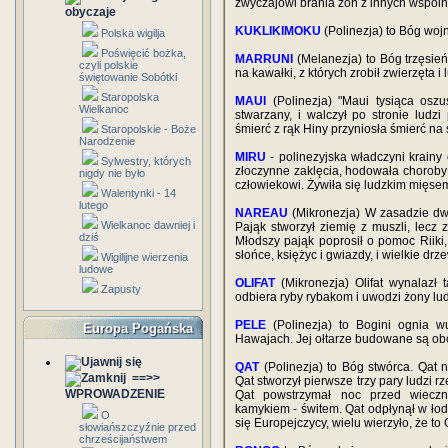
zwyczajowi brania żon z innych wspóln
obyczaje
KUKLIKIMOKU
(Polinezja) to Bóg wojny
Polska wigilja
Poświęcić bożka,
MARRUNI
(Melanezja) to Bóg trzęsień
czyli polskie
na kawałki, z których zrobił zwierzęta i l
świętowanie Sobótki
Staropolska
MAUI
(Polinezja) "Maui tysiąca oszu
Wielkanoc
stwarzany, i walczył po stronie ludz
śmierć z rąk Hiny przyniosła śmierć na 
Staropolskie - Boże
Narodzenie
MIRU
- polinezyjska władczyni krainy
Sylwestry, których
złoczynne zaklęcia, hodowała choroby 
nigdy nie było
człowiekowi. Żywiła się ludzkim mięse
Walentynki - 14
lutego
NAREAU
(Mikronezja) W zasadzie dwó
Wielkanoc dawniej i
Pająk stworzył ziemię z muszli, lecz z
dziś
Młodszy pająk poprosił o pomoc Riiki,
słońce, księżyc i gwiazdy, i wielkie drze
Wigilijne wierzenia
ludowe
OLIFAT
(Mikronezja) Olifat wynalazł t
Zapusty
odbiera ryby rybakom i uwodzi żony lud
PELE
(Polinezja) to Bogini ognia w
Europa Pogańska
Hawajach. Jej ołtarze budowane są ob
QAT
(Polinezja) to Bóg stwórca. Qat n
==>>
Qat stworzył pierwsze trzy pary ludzi r
WPROWADZENIE
Qat powstrzymał noc przed wieczn
kamykiem - świtem. Qat odpłynął w łod
O
się Europejczycy, wielu wierzyło, że to 
słowiańszczyźnie przed
chrześcijaństwem