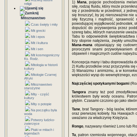
Rozwój historii
1)
Mana
, pojęcie pochodzenia melan
religii
siłę, rodzaj fluidu, który może przeni
się z przedmiotu w przedmiot, z jedneg
się troszczyć, by jej nierozważnie nie u
Mitoznawstwo
siłę fizyczną i mądrość, sprawność
powodującej wyjątkowość jednostek, sł
Czas święty i mity
dopuścić do przyswojenia przez po
Mit grecki
szereg tabu, których naruszenie uważa
Tabu to odpowiednik świętokradztwa i
Mit i epos
trzy stopnie natężenia, zwykły umożl
Mit i kultura
Mana-mana
objawiający się cudowny
Mit i sen
proroczymi snami przywoływaniem d
objawień i magicznych cudów najwyższ
Mit kosmogoniczny
Ks. Rodz.
Koncepcja many i tabu doprowadziła do
Mitologia w historii
2) Kultu przodków oraz przyczyniła si
kultury
3) Manaizmu i animizmu, a w konsekw
Mitologie Czarnej
większości wysp do wewnętrznego, ez
Afryki
Najczęściej spotykanymi bogami
(Roa
Mitoznawstwo
starożytne
Tangora
znany też pod zmodyfikowan
Mity - część
królestwem były wody oceanu. Patron
kultury
głębin. Czasami czczono go jako stwór
Mity o potopie
Tane
, brat Tangory - bóg lasów, któr
Na początku była
oraz pierwszej kobiety. Na Hawajach 
woda
uważano za władczynię Księżyca.
Potwory ludzko-
zwierzęce
Rongo
, nazywany również Lono lub Ro,
Ptaki w mitach i
legendach
Tu
, patron rzemiosła wojennego, ota