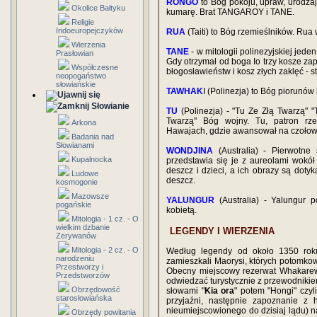
RONGO
to Bóg pokoju, upraw, urodzaj
Okolice Bałtyku
kumarę. Brat TANGAROY i TANE.
Religie
Indoeuropejczyków
RUA
(Taiti) to Bóg rzemieślników. Rua
Wierzenia
TANE
- w mitologii polinezyjskiej jede
Prasłowian
Gdy otrzymał od boga Io trzy kosze za
Współczesne
błogosławieństw i kosz złych zaklęć - s
neopogaństwo
słowiańskie
TAWHAK
I (Polinezja) to Bóg piorunów i
Słowianie
TU
(Polinezja) - "Tu Ze Złą Twarzą" 
Twarzą" Bóg wojny. Tu, patron rz
Arkona
Hawajach, gdzie awansował na czołow
Badania nad
Słowianami
WONDJINA
(Australia) - Pierwotne
Kupalnocka
przedstawia się je z aureolami wokół
deszcz i dzieci, a ich obrazy są doty
Ludowe
deszcz.
kosmogonie
Mazowsze
YALUNGUR
(Australia) - Yalungur p
pogańskie
kobietą.
Mitologia - 1 cz. - O
wielkim dzbanie
LEGENDY I WIERZENIA
Zerywanów
Mitologia - 2 cz. - O
Według legendy od około 1350 rok
narodzeniu
zamieszkali Maorysi, których potomkowi
Przestworzy i
Obecny miejscowy rezerwat Whakarewa
Przedstworzów
odwiedzać turystycznie z przewodnikie
Obrzędowość
słowami "
Kia ora
" potem "Hongi" czyl
starosłowiańska
przyjaźni, następnie zapoznanie z 
nieumiejscowionego do dzisiaj lądu) 
Obrzędy powitania