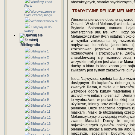
Wiedźmy znad
abstrakcyjnych, stanów psychicznych, 
Warty
TRADYCYJNE RELIGIE MELANEZ
Wprowadzenie w
świat czarnej magii
Wierzenia pierwotne obecne są wśród 
Wróżbiarstwo w ST
Oceanii. W skład Melanezji wchodzą w
Z klątwą im do
Brytania, Salomona, Vanuatu, Loja
twarzy
powierzchnię 980 tys. km² i liczy 
Melanezyjczyków (tych ostatnich około
w wyniku zmieszania się wcześnie
Bibliografia
napływową ludnością jasnoskórą (
zróżnicowani językowo i kulturowo
Bibliografia 1
rozbudowane i zróżnicowane. Zarów
Bibliografia 2
charakteryzują się różnorodności
wszystkim religiom jest wiara w
Mana
–
Bibliografia 3
duchy, a która to idea znana jest na
Bibliografia 4
związany jest system zakazów religijny
Bibliografia 5
Istota Najwyższa spełnia bardzo ważn
Bibliografia 6
dostępnym dla kapłanów (tohunga, ka
zwanych
Dema
, a także kult herosów
Bibliografia 7
wszystkie dobra kultury materialnej
Bibliografia 8
ustnych – w mitach i pieśniach. Dema 
Bibliografia 9
te wyobrażano w postaci ludzkiej lub
użytkowe, totemy oraz wiedzę praktyczn
Bibliografia 10
plemiona. Duże znaczenie odgrywa kul
Bibliografia 11
maskami. Maski te utożsamiają często 
Melanezyjczycy przywiązują wielką wag
Bibliografia 12
zwane
Masalai
. Duchy te często
Bibliografia 13
najważniejszych rytuałów należy ini
plemienia. Inicjacja odbywa się albo
Bibliografia 14
mężczyzn, specjalne budynki, do