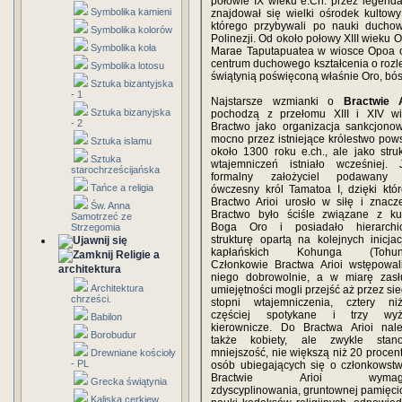
połowie IX wieku e.Ch. przez legend
Symbolika kamieni
znajdował się wielki ośrodek kultow
którego przybywali po nauki duchow
Symbolika kolorów
Polinezji. Od około połowy XIII wieku 
Symbolika koła
Marae Taputapuatea w wiosce Opoa cie
centrum duchowego kształcenia o rozl
Symbolika lotosu
świątynią poświęconą właśnie Oro, bóst
Sztuka bizantyjska
- 1
Najstarsze wzmianki o
Bractwie A
Sztuka bizanyjska
pochodzą z przełomu XIII i XIV wi
- 2
Bractwo jako organizacja sankcjono
mocno przez istniejące królestwo pows
Sztuka islamu
około 1300 roku e.ch., ale jako struk
Sztuka
wtajemniczeń istniało wcześniej. 
starochrześcijańska
formalny założyciel podawany 
Tańce a religia
ówczesny król Tamatoa I, dzięki któ
Bractwo Arioi urosło w siłę i znacze
Św. Anna
Bractwo było ściśle związane z ku
Samotrzeć ze
Boga Oro i posiadało hierarchi
Strzegomia
strukturę opartą na kolejnych inicjac
kapłańskich Kohunga (Tohung
Religie a
Członkowie Bractwa Arioi wstępowal
architektura
niego dobrowolnie, a w miarę zasł
Architektura
umiejętności mogli przejść aż przez s
chrześci.
stopni wtajemniczenia, cztery niż
częściej spotykane i trzy wyż
Babilon
kierownicze. Do Bractwa Arioi nale
Borobudur
także kobiety, ale zwykle stano
mniejszość, nie większą niż 20 procen
Drewniane kościoły
- PL
osób ubiegających się o członkowst
Bractwie Arioi wymag
Grecka świątynia
zdyscyplinowania, gruntownej pamięci
Kaliska cerkiew