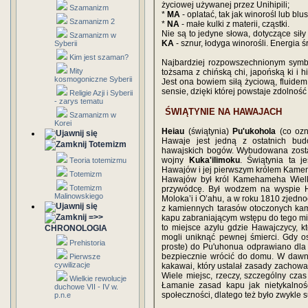
życiowej używanej przez Unihipili;
Szamanizm
*
MA
- oplatać, tak jak winorośl lub bl
Szamanizm 2
*
NA
- małe kulki z materii, cząstki.
Nie są to jedyne słowa, dotyczące siły
Szamanizm w
KA
- sznur, łodyga winorośli. Energia
Syberii
Kim jest szaman?
Najbardziej rozpowszechnionym sy
Mity
tożsama z chińską chi, japońską ki i 
kosmogoniczne Syberii
Jest ona bowiem siłą życiową, fluide
sensie, dzięki której powstaje zdolność 
Religie Azji i Syberii
- zarys tematu
ŚWIĄTYNIE NA HAWAJACH
Szamanizm w
Korei
Heiau
(świątynia)
Pu'ukohola
(co ozn
Hawaje jest jedną z ostatnich bu
Totemizm
hawajskich bogów. Wybudowana zosta
wojny
Kuka'ilimoku
. Świątynia ta j
Teoria totemizmu
Hawajów i jej pierwszym królem Kamena
Totemizm
Hawajów był król Kamehameha Wielk
Totemizm
przywódcę. Był wodzem na wyspie H
Malinowskiego
Moloka’i i O’ahu, a w roku 1810 zjednoc
z kamiennych tarasów otoczonych kami
=>>
kapu zabraniającym wstępu do tego mi
to miejsce azylu gdzie Hawajczycy, k
CHRONOLOGIA
mogli uniknąć pewnej śmierci. Gdy os
Prehistoria
proste) do Pu'uhonua odprawiano dla
bezpiecznie wrócić do domu. W dawn
Pierwsze
cywilizacje
kakawai, który ustalał zasady zachowa
Wiele miejsc, rzeczy, szczególny czas
Wielkie rewolucje
Łamanie zasad kapu jak nietykalność
duchowe VII - IV w.
społeczności, dlatego też było zwykle 
p.n.e