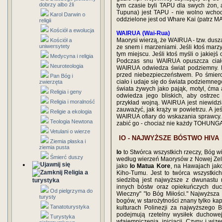
dobrzy albo źli
tym czasie byli TAPU dla swych żon,
Tupuna) jest TAPU - nie wolno wchod
Karol Darwin o
oddzielone jest od Whare Kai (patrz M
religii
Kościół a ewolucja
WAIRUA (Wai-Rua)
Maorysi wierzą, że WAIRUA - tzw. dusz
Kościół a
uniwersytety
ze snem i marzeniami. Jeśli ktoś marz
tym miejscu. Jeśli ktoś myśli o jakiej
Medycyna i religia
Podczas snu WAIRUA opuszcza ciało 
Neuroteologia
WAIRUA odwiedza świat podziemny. 
przed niebezpieczeństwem. Po śmierc
Pan Bóg i
ciało i udaje się do świata podziemneg
zwierzęta
świata żywych jako pająk, motyl, ćma
Religia i geny
odwiedza jego bliskich, aby ostrzec
Religia i moralność
przykład wojną. WAIRUA jest niewid
zauważyć, jak krąży w powietrzu. A 
Religie a ekologia
WAIRUA ofiary do wskazania sprawcy.
Teologia Newtona
zabić go - chociaż nie każdy TOHUNGA j
Vetulani o wierze
IO - NAJWYŻSZE BÓSTWO HIVA
Ziemia płaska i
ziemia pusta
Io
to Stwórca wszystkich rzeczy, Bóg wi
Śmierć duszy
według wierzeń Maorysów z Nowej Zelan
jako
Io Matua Kore
, na Hawajach jak
Religia a
Kiho-Tumu. Jest to twórca wszystkic
siedzibą jest najwyższe z dwunastu 
turystyka
innych bóstw oraz opiekuńczych duch
Od pielgrzyma do
Wieczny" "Io Bóg Miłości." Najwyższa
turysty
bogów, w starożytności znany tylko kap
Tanatoturystyka
kulturach Polinezji za najwyższego 
podejmują rzetelny wysiłek duchowej
Turystyka
wtajemniczenia, inicjacji. Czyny i wi