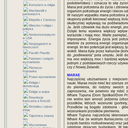
podobieństwo) i oznacza to siłę życio
Komunizm a religia
Mana jest potrzebna do życia i zdrowia
Machiavelli o
organizm potrzebuje energii i bierze u
państwach k
W naszym wypadku mana potrzebna jest 
skupiony potrafi kierować większą ilośc
Matylda z Canossy
skuteczniej wpływają na podświadom
Mieszko I religia i
Ja. Jeśli człowiek ma dużo energii, je
polityka
Dzięki temu wywiera większy wpływ
Neokonserwatyzm
wyraziste i mają moc. Warto pamiętać,
w USA
impresywne. Energia życia jest potr
właśnie za pomocą energii organizuj
Neopoganizm w
energii. Im ten potencjał jest większy, 
Niemczech
wokół. Mana była przez kahunów (koh
Pacelli i Pavelic
do „podlewania” pola umysłu. Jeśli d
Państwo i związki
ma ono większą moc i bardziej wpływa
wyznaniowe
jednym z podstawowych rzeczy używan
czy z Nowej Zelandii.
Pierwsza
Poprawka
MARAE
Prawo wyznaniowe
Najczęściej utożsamiane z miejscem 
Religia i
nauki. Marae może mieć też szersze zn
demokracja
do plemienia, do rodziny swoich
zaproszenia, nie powinno się robić 
Religie a wojna
Whare Tupuna (Dom Spotkań/Dom Przod
Rewolucja
nie wolno tam wnosić jedzenia (ob
francuska a Kościół
przodków, których wizerunki (portre
Richelieu i raison
Przodków są bogato zdobione - głó
d'état
wizerunkami przodków plemienia.
Whare Tupuna najcześciej skierowan
Tajemnica Joanny
Whare Kai (w wolnym tłumaczeniu czę
'Arc
(często bardzo rozbudowanej) oraz jada
Wyznaniowa
odrębnie stojącym budynkiem. W ta