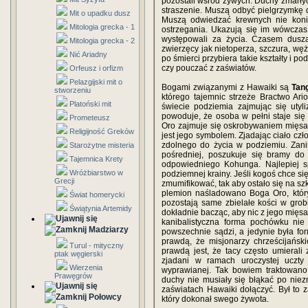
pozostali wśród żywych. Duchy zmarły
straszenie. Muszą odbyć pielgrzymkę
Mit o upadku dusz
Muszą odwiedzać krewnych nie konie
Mitologia grecka - 1
ostrzegania. Ukazują się im wówczas
występowali za życia. Czasem dusza
Mitologia grecka - 2
zwierzęcy jak nietoperza, szczura, wę
Nić Ariadny
po śmierci przybiera takie kształty i po
czy pouczać z zaświatów.
Orfeusz i orfizm
Pelazgijski mit o
Bogami związanymi z Hawaiki są
Tan
stworzeniu
którego tajemnic strzeże Bractwo Ar
Platoński mit
świecie podziemia zajmując się utyl
powoduje, że osoba w pełni staje si
Prometeusz
Oro zajmuje się oskrobywaniem mięsa 
Religijność Greków
jest jego symbolem. Zjadając ciało c
zdolnego do życia w podziemiu. Zanim 
Starożytne misteria
pośredniej, poszukuje się bramy d
Tajemnica Krety
odpowiedniego Kohunga. Najlepiej s
Wróżbiarstwo w
podziemnej krainy. Jeśli kogoś chce si
Grecji
zmumifikować, tak aby ostało się na sz
plemion naśladowano Boga Oro, który 
Świat homerycki
pozostają same zbielałe kości w gro
Świątynia Artemidy
dokładnie bacząc, aby nic z jego mięsa
kanibalistyczna forma pochówku nie
Madziarzy
powszechnie sądzi, a jedynie była form
prawdą, że misjonarzy chrześcijańsk
Turul - mityczny
prawdą jest, że tacy często umierali
ptak węgierski
zjadani w ramach uroczystej uczty
Wierzenia
wyprawianej. Tak bowiem traktowano
Prawęgrów
duchy nie musiały się błąkać po nie
zaświatach Hawaiki dołączyć. Był to 
Połowcy
który dokonał swego żywota.