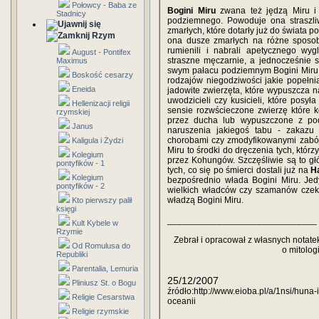
Połowcy - Baba ze
Bogini Miru
zwana też jędzą Miru i
Stadnicy
podziemnego. Powoduje ona straszli
zmarłych, które dotarły już do świata 
Rzym
ona dusze zmarłych na różne sposob
rumienili i nabrali apetycznego wyg
August - Pontifex
straszne męczarnie, a jednocześnie 
Maximus
swym pałacu podziemnym Bogini Miru w
Boskość cesarzy
rodzajów niegodziwości jakie popełni
Eneida
jadowite zwierzęta, które wypuszcza 
uwodzicieli czy kusicieli, które posy
Hellenizacji religii
sensie rozwścieczone zwierzę które k
rzymskiej
przez ducha lub wypuszczone z po
Janus
naruszenia jakiegoś tabu - zakaz
chorobami czy zmodyfikowanymi zabój
Kaligula i Żydzi
Miru to środki do dręczenia tych, kt
Kolegium
przez Kohungów. Szczęśliwie są to głów
pontyfików - 1
tych, co się po śmierci dostali już na
H
Kolegium
bezpośrednio włada Bogini Miru. Jed
pontyfików - 2
wielkich władców czy szamanów czeka
władzą Bogini Miru.
Kto pierwszy palił
księgi
______________________________
Kult Kybele w
Rzymie
Zebrał i opracował z własnych notat
Od Romulusa do
o mitolog
Republiki
Parentalia, Lemuria
25/12/2007
Pliniusz St. o Bogu
źródło:http://www.eioba.pl/a/1nsi/huna
Religie Cesarstwa
oceanii
Religie rzymskie