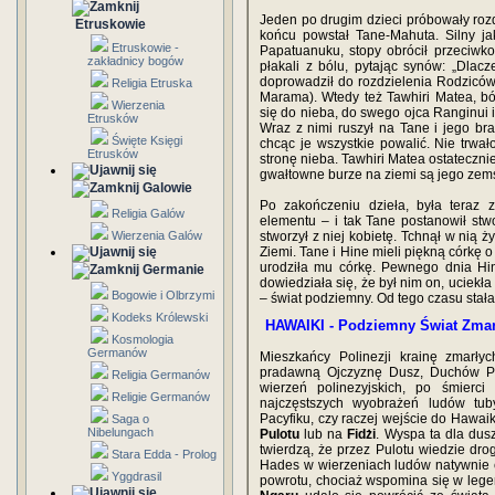
Jeden po drugim dzieci próbowały roz
Etruskowie
końcu powstał Tane-Mahuta. Silny ja
Etruskowie -
Papatuanuku, stopy obrócił przeciwk
zakładnicy bogów
płakali z bólu, pytając synów: „Dla
doprowadził do rozdzielenia Rodziców 
Religia Etruska
Marama). Wtedy też Tawhiri Matea, bóg 
Wierzenia
się do nieba, do swego ojca Ranginui i
Etrusków
Wraz z nimi ruszył na Tane i jego br
Święte Księgi
chcąc je wszystkie powalić. Nie trwał
Etrusków
stronę nieba. Tawhiri Matea ostatecznie 
gwałtowne burze na ziemi są jego zems
Galowie
Po zakończeniu dzieła, była teraz 
Religia Galów
elementu – i tak Tane postanowił stwo
Wierzenia Galów
stworzył z niej kobietę. Tchnął w nią 
Ziemi. Tane i Hine mieli piękną córkę o
urodziła mu córkę. Pewnego dnia Hine
Germanie
dowiedziała się, że był nim on, uciek
Bogowie i Olbrzymi
– świat podziemny. Od tego czasu stała 
Kodeks Królewski
HAWAIKI - Podziemny Świat Zma
Kosmologia
Germanów
Mieszkańcy Polinezji krainę zmarł
pradawną Ojczyznę Dusz, Duchów Pr
Religia Germanów
wierzeń polinezyjskich, po śmierc
Religie Germanów
najczęstszych wyobrażeń ludów tub
Pacyfiku, czy raczej wejście do Hawa
Saga o
Nibelungach
Pulotu
lub na
Fidżi
. Wyspa ta dla dus
twierdzą, że przez Pulotu wiedzie dro
Stara Edda - Prolog
Hades w wierzeniach ludów natywnie e
Yggdrasil
powrotu, chociaż wspomina się w lege