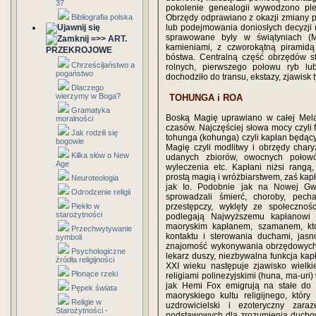
37
pokolenie genealogii wywodzono pl
Bibliografia polska
Obrzędy odprawiano z okazji zmiany pó
lub podejmowania doniosłych decyzji
sprawowane były w świątyniach (M
=>> ART.
kamieniami, z czworokątną piramidą
PRZEKROJOWE
bóstwa. Centralną część obrzędów st
Chrześcijaństwo a
rolnych, pierwszego połowu ryb l
pogaństwo
dochodziło do transu, ekstazy, zjawisk
Dlaczego
wierzymy w Boga?
TOHUNGA i ROA
Gramatyka
Boską Magię uprawiano w całej Melan
moralności
czasów. Najczęściej słowa mocy czyli 
Jak rodzili się
tohunga (kohunga) czyli kapłan będąc
bogowie
Magię czyli modlitwy i obrzędy cha
Kilka słów o New
udanych zbiorów, owocnych połowó
Age
wyleczenia etc. Kapłani niżsi rangą
prostą magią i wróżbiarstwem, zaś kap
Neuroteologia
jak Io. Podobnie jak na Nowej Gwi
Odrodzenie religii
sprowadzali śmierć, choroby, pec
Piekło w
przestępczy, wyklęty ze społecznoś
starożytności
podlegają Najwyższemu kapłanowi 
maoryskim kapłanem, szamanem, któ
Przechwytywanie
kontaktu i sterowania duchami, jasno
symboli
znajomość wykonywania obrzędowych
Psychologiczne
lekarz duszy, niezbywalna funkcja kap
źródła religijności
XXI wieku następuje zjawisko wielki
Płonące rzeki
religiami polinezyjskimi (huna, ma-uri
jak Hemi Fox emigrują na stałe do 
Pępek świata
maoryskiego kultu religijnego, który
Religie w
uzdrowicielski i ezoteryczny zara
Starożytności -
podstawowych dla zrozumienia duchowej