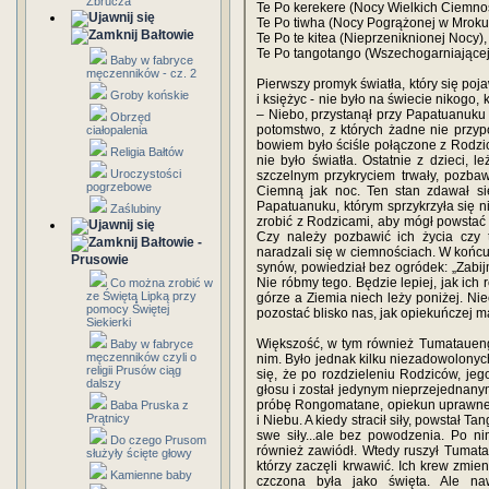
Zbrucza
Te Po kerekere (Nocy Wielkich Ciemnoś
Te Po tiwha (Nocy Pogrążonej w Mroku
Bałtowie
Te Po te kitea (Nieprzeniknionej Nocy),
Te Po tangotango (Wszechogarniającej
Baby w fabryce
męczenników - cz. 2
Pierwszy promyk światła, który się poja
Groby końskie
i księżyc - nie było na świecie nikogo,
– Niebo, przystanął przy Papatuanuku – Z
Obrzęd
potomstwo, z których żadne nie przyp
ciałopalenia
bowiem było ściśle połączone z Rodzi
Religia Bałtów
nie było światła. Ostatnie z dzieci, 
Uroczystości
szczelnym przykryciem trwały, pozba
pogrzebowe
Ciemną jak noc. Ten stan zdawał s
Papatuanuku, którym sprzykrzyła się n
Zaślubiny
zrobić z Rodzicami, aby mógł powstać
Czy należy pozbawić ich życia czy t
Bałtowie -
naradzali się w ciemnościach. W końcu
Prusowie
synów, powiedział bez ogródek: „Zabijm
Nie róbmy tego. Będzie lepiej, jak ich
Co można zrobić w
ze Świętą Lipką przy
górze a Ziemia niech leży poniżej. Ni
pomocy Świętej
pozostać blisko nas, jak opiekuńczej m
Siekierki
Większość, w tym również Tumatauenga
Baby w fabryce
męczenników czyli o
nim. Było jednak kilku niezadowolonych
religii Prusów ciąg
się, że po rozdzieleniu Rodziców, jeg
dalszy
głosu i został jedynym nieprzejednanym
próbę Rongomatane, opiekun uprawnej ż
Baba Pruska z
Prątnicy
i Niebu. A kiedy stracił siły, powstał 
swe siły...ale bez powodzenia. Po nim
Do czego Prusom
również zawiódł. Wtedy ruszył Tumat
służyły ścięte głowy
którzy zaczęli krwawić. Ich krew zmien
Kamienne baby
czczona była jako święta. Ale naw