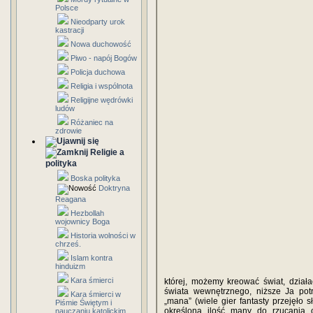
Polsce
Nieodparty urok
kastracji
Nowa duchowość
Piwo - napój Bogów
Policja duchowa
Religia i wspólnota
Religijne wędrówki
ludów
Różaniec na
zdrowie
Religie a
polityka
Boska polityka
Doktryna
Reagana
Hezbollah
wojownicy Boga
Historia wolności w
chrześ.
Islam kontra
hinduizm
Kara śmierci
której, możemy kreować świat, działa
świata wewnętrznego, niższe Ja potr
Kara śmierci w
„mana” (wiele gier fantasty przejęło
Piśmie Świętym i
określoną ilość many do rzucania c
nauczaniu katolickim