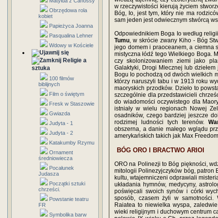
Matylda z Canossy
w rzeczywistości kierują życiem stworz
Obrzędowa rola
Bóg, Io, jest tym, który nie ma rodzic
kobiet
sam jeden jest odwiecznym stwórcą ws
Papieżyca Joanna
Odpowiednikiem Boga Io według religi
Pasqualina Lehner
Tumu
, w skrócie zwany Kiho - Bóg Stw
Wdowy w Kościele
jego domem i praoceanem, a ciemna sz
mistyczna łódź tego Wielkiego Boga.
Religie a
czy skolonizowaniem ziemi jako pla
Galaktyki, Drogi Mlecznej lub dziełem 
sztuka
Bogu Io pochodzą od dwóch wielkich 
100 filmów
którzy naruszyli tabu i w 1913 roku wy
biblijnych
maoryskich przodków. Dzieło to powsta
Film o świętym
szczególnie dla przedstawicieli chrześ
do wiadomości oczywistego dla Maory
Fresk w Staszowie
istniały w wielu regionach Nowej Zel
Gwiazda
osadników, czego bardziej jeszcze d
rodzimej ludności tych terenów.
Wa
Judyta - 1
obszerna, a danie małego wglądu prz
Judyta - 2
amerykańskich takich jak Max Freedom
Katakumby Rzymu
BÓG ORO I BRACTWO ARIOI
Ornament
średniowiecza
ORO na Polinezji to Bóg piękności, wdz
Pocałunek
mitologii Polinezyjczyków bóg, patron 
Judasza
kultu, wtajemniczeni odprawiali misteri
Początki sztuki
układania hymnów, medycyny, astrologi
chrześci.
poświęcali swoich synów i córki wyc
sposób, czasem żyli w samotności. W
Powstanie teatru
Raiatea to niewielka wyspa, zaledwi
FR
wieki religijnym i duchowym centrum c
Symbolika barw