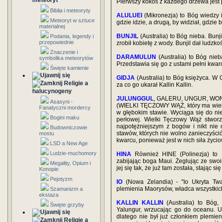
meteoryt
Pierwszy kokos z każdego drzewa jest
Biblia i meteoryty
ALULUEI
(Mikronezja) to Bóg wiedzy i
Meteoryt w sztuce
gdzie idzie, a drugą, by widział, gdzie b
materialnej
BUNJIL
(Australia) to Bóg nieba. Bunji
Podania, legendy i
przepowiednie
zrobił kobietę z wody. Bunjil dał ludzkoś
Znaczenie i
DARAMULUN
(Australia) to Bóg nieb
symbolika meteorytów
Przedstawia się go z ustami pełni kwar
Święte kamienie
GIDJA
(Australia) to Bóg księżyca. W 
Religie a
za co go ukarał Kallin Kallin.
halucynogeny
JULUNGGUL
, GALERU, UNGUR, WO
Asasyni -
(WIELKI TĘCZOWY WĄŻ, który ma wiele i
Fanatyczni mordercy
w głębokim stawie. Wyciąga się do ni
Bogini maku
perłowej. Wielki Tęczowy Wąż stworz
najpotężniejszym z bogów i nikt nie
Budowniczowie
stawów, których nie wolno zanieczyści
mostu
kwarcu, ponieważ jest w nich siła ży
LSD a New Age
Ludzie-muchomory
HINA
Również HINE (Polinezja) to Bo
zabijając boga Maui. Żeglując ze swo
Megality, Opium i
jej się tak, że już tam została, stając 
Konopie
Pejotyzm
IO
(Nowa Zelandia) - "Io Ukryta Twar
plemienia Maorysów, władca wszystkic
Szamanizm a
ekstaza
KALLIN KALLIN
(Australia) to Bóg,
Święte grzyby
Yalungur, wrzucając go do oceanu. U
dlatego nie był już członkiem plemie
Religie a