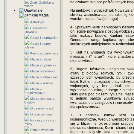
na czołowe miejsce pośród innych bog
Znaki Zodiaku w
mitach
Na niektórych wyspach jak Nowa Zeland
stwórcy wszechświata, jednak imię któr
Magia
warstwie kapłanów (tohunga).
Astrologia
4) Sprawami kultu na wyspach kierowa
Czarownice
oni ściśle powiązani z osobą wodza i 
Litewskie
jako rozkazy bogów. Kapłani niższ
Czary i czarownice
Generalnie ranga kapłana była st
Czary i czarty
konkretnych umiejętności w uzdrawian
polskie
5) Kult na wyspach był wykonywan
Kary za czarymary
miejscach ("marae"), które znajdow
Magia a religia
niemal wiosce.
Magia afrykańska
6) Bogom, bóstwom i boginiom skład
Magia babilońska
ofiary z płodów rolnych, ryb i zwi
Magia podbija świat
szczególnych wypadkach, by przebł
ludzi. Byli to najczęściej jeńcy schwy
Magia w islamie
wojennych, gdy ich jednak nie s
Magia w
wyznaczał na ofiarę jednego z niesfo
średniowieczu
który ginął pod ciosami rytualnej macz
to jednak bardzo wyjatkowa sytuac
Matka Joanna od
Aniołów
wyznaczano przestępców i inne osoby
dla społeczeństwa.
O czarownicach
O pojęciu magii
7) U podstaw kultów leżą ezo
kosmogoniczne. Według większości z n
Procesy o czary -
się z bliżej nie określonego praby
Prusy
pierwotna ciemność,
Kore
- chaos lub 
Sztuka wróżenia
dopiero rodziły się ciała niebieskie, 