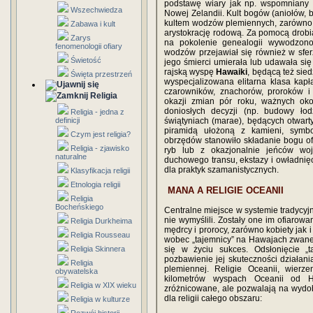
podstawę wiary jak np. wspomniany
Wszechwiedza
Nowej Zelandii. Kult bogów (aniołów, b
kultem wodzów plemiennych, zarówno ż
Zabawa i kult
arystokrację rodową. Za pomocą drob
Zarys
na pokolenie genealogii wywodzon
fenomenologii ofiary
wodzów przejawiał się również w sferz
Świetość
jego śmierci umierała lub udawała się
rajską wyspę
Hawaiki
, będącą też sie
Święta przestrzeń
wyspecjalizowana elitarna klasa kap
czarowników, znachorów, proroków i
Religia
okazji zmian pór roku, ważnych oko
doniosłych decyzji (np. budowy ło
Religia - jedna z
definicji
świątyniach (marae), będących otwar
piramidą ułożoną z kamieni, symbo
Czym jest religia?
obrzędów stanowiło składanie bogu of
Religia - zjawisko
ryb lub z okazjonalnie jeńców wo
naturalne
duchowego transu, ekstazy i owładnięci
dla praktyk szamanistycznych.
Klasyfikacja religii
Etnologia religii
MANA A RELIGIE OCEANII
Religia
Bocheńskiego
Centralne miejsce w systemie tradycyjny
nie wymyślili. Zostały one im ofiarowan
Religia Durkheima
mędrcy i prorocy, zarówno kobiety jak 
Religia Rousseau
wobec „tajemnicy” na Hawajach zwan
Religia Skinnera
się w życiu sukces. Odsłonięcie 
pozbawienie jej skuteczności działani
Religia
plemiennej. Religie Oceanii, wierz
obywatelska
kilometrów wyspach Oceanii od 
Religia w XIX wieku
zróżnicowane, ale pozwalają na wydob
dla religii całego obszaru:
Religia w kulturze