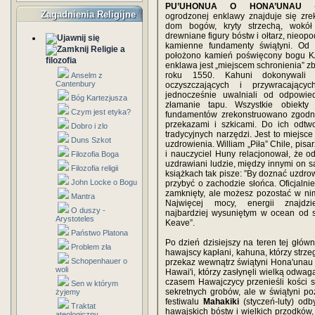
PU’UHONUA O HONA’UNAU
- 
Zagadnienia Religijne
ogrodzonej enklawy znajduje się zre
dom bogów, kryty strzechą, wokół
drewniane figury bóstw i ołtarz, nieop
kamienne fundamenty świątyni. Od s
Religie a
położono kamień poświęcony bogu K
filozofia
enklawa jest „miejscem schronienia”
roku 1550. Kahuni dokonywali 
Anselm z
Cantenbury
oczyszczających i przywracając
jednocześnie uwalniali od odpowied
Bóg Kartezjusza
złamanie tapu. Wszystkie obiekty
Czym jest etyka?
fundamentów zrekonstruowano zgodni
przekazami i szkicami. Do ich odtwo
Dobro i zlo
tradycyjnych narzędzi. Jest to miejsce
Duns Szkot
uzdrowienia. William „Piła” Chile, pisar
i nauczyciel Huny relacjonował, że od
Filozofia Boga
uzdrawiani ludzie, między innymi on 
Filozofia religii
książkach tak pisze: ”By doznać uzdro
John Locke o Bogu
przybyć o zachodzie słońca. Oficjalnie
zamknięty, ale możesz pozostać w ni
Mantra
Najwięcej mocy, energii znajdzi
O duszy -
najbardziej wysuniętym w ocean od s
Arystoteles
Keave”.
Państwo Platona
Po dzień dzisiejszy na teren tej głów
Problem zła
hawajscy kapłani, kahuna, którzy strzeg
Schopenhauer o
przekaz wewnątrz świątyni Hona'unau z
woli
Hawai'i, którzy zasłynęli wielką odwa
czasem Hawajczycy przenieśli kości 
Sen w którym
sekretnych grobów, ale w świątyni po
żyjemy
festiwalu
Mahakiki
(styczeń-luty) od
Traktat
hawajskich bóstw i wielkich przodków,
ateologiczny