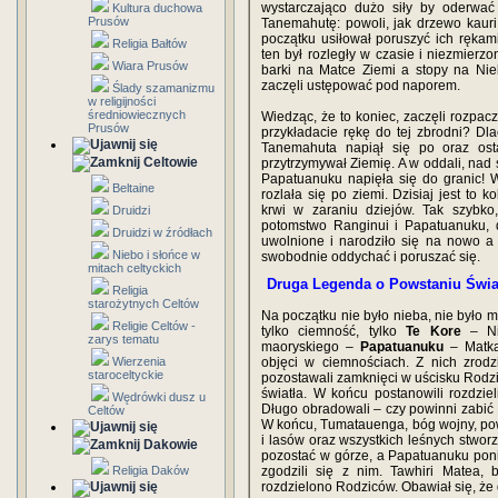
wystarczająco dużo siły by oderwać
Kultura duchowa
Prusów
Tanemahutę: powoli, jak drzewo kaur
początku usiłował poruszyć ich ręka
Religia Bałtów
ten był rozległy w czasie i niezmierzo
Wiara Prusów
barki na Matce Ziemi a stopy na Nie
zaczęli ustępować pod naporem.
Ślady szamanizmu
w religijności
średniowiecznych
Wiedząc, że to koniec, zaczęli rozpacz
Prusów
przykładacie rękę do tej zbrodni? Dla
Tanemahuta napiął się po oraz os
Celtowie
przytrzymywał Ziemię. A w oddali, nad 
Papatuanuku napięła się do granic! 
Beltaine
rozlała się po ziemi. Dzisiaj jest to 
krwi w zaraniu dziejów. Tak szybko
Druidzi
potomstwo Ranginui i Papatuanuku, do
Druidzi w źródłach
uwolnione i narodziło się na nowo a
Niebo i słońce w
swobodnie oddychać i poruszać się.
mitach celtyckich
Druga Legenda o Powstaniu Świa
Religia
starożytnych Celtów
Na początku nie było nieba, nie było m
Religie Celtów -
tylko ciemność, tylko
Te Kore
– Nic
zarys tematu
maoryskiego –
Papatuanuku
– Matka
Wierzenia
objęci w ciemnościach. Z nich zrodz
staroceltyckie
pozostawali zamknięci w uścisku Rodzi
światła. W końcu postanowili rozdzieli
Wędrówki dusz u
Długo obradowali – czy powinni zabić R
Celtów
W końcu, Tumatauenga, bóg wojny, powi
i lasów oraz wszystkich leśnych stwor
Dakowie
pozostać w górze, a Papatuanuku poniż
Religia Daków
zgodzili się z nim. Tawhiri Matea, 
rozdzielono Rodziców. Obawiał się, że