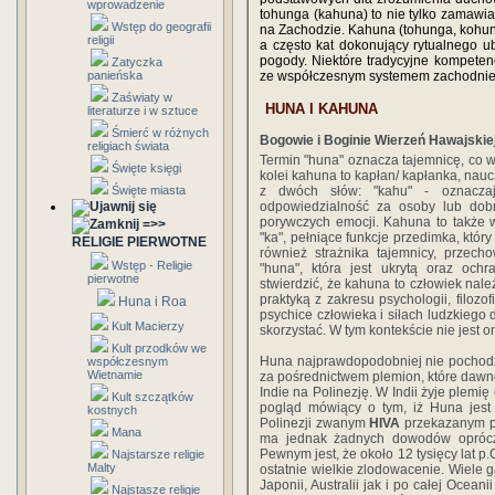
wprowadzenie
tohunga (kahuna) to nie tylko zamawia
Wstęp do geografii
na Zachodzie. Kahuna (tohunga, kohunga
religii
a często kat dokonujący rytualnego u
pogody. Niektóre tradycyjne kompete
Zatyczka
panieńska
ze współczesnym systemem zachodniej 
Zaświaty w
HUNA I KAHUNA
literaturze i w sztuce
Śmierć w różnych
Bogowie i Boginie Wierzeń Hawajskie
religiach świata
Termin "huna" oznacza tajemnicę, co w
Święte księgi
kolei kahuna to kapłan/ kapłanka, naucz
Święte miasta
z dwóch słów: "kahu" - oznacza
odpowiedzialność za osoby lub dobr
porywczych emocji.
Kahuna to także 
=>>
"ka", pełniące funkcje przedimka, który
RELIGIE PIERWOTNE
również strażnika tajemnicy, przec
Wstęp - Religie
"huna", która jest ukrytą oraz oc
pierwotne
stwierdzić, że kahuna to człowiek nale
praktyką z zakresu psychologii, filozo
Huna i Roa
psychice człowieka i siłach ludzkiego 
Kult Macierzy
skorzystać. W tym kontekście nie jest o
Kult przodków we
Huna najprawdopodobniej nie pochodz
współczesnym
Wietnamie
za pośrednictwem plemion, które dawn
Indie na Polinezję. W Indii żyje plemię
Kult szczątków
pogląd mówiący o tym, iż Huna jes
kostnych
Polinezji zwanym
HIVA
przekazanym p
Mana
ma jednak żadnych dowodów oprócz w
Pewnym jest, że około 12 tysięcy lat p
Najstarsze religie
Malty
ostatnie wielkie zlodowacenie. Wiele g
Japonii, Australii jak i po całej Oce
Najstasze religie