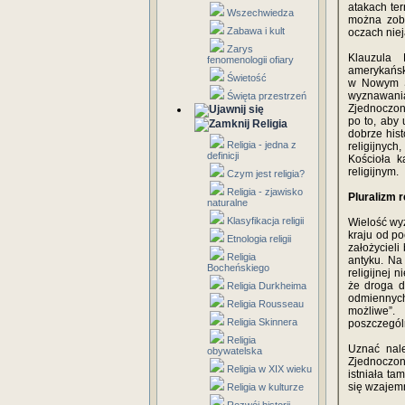
atakach te
Wszechwiedza
można zoba
Zabawa i kult
oczach niej
Zarys
Klauzula 
fenomenologii ofiary
amerykańsk
Świetość
w Nowym Św
wyznawania 
Święta przestrzeń
Zjednoczon
po to, aby 
Religia
dobrze his
Religia - jedna z
religijnyc
definicji
Kościoła k
religijnym.
Czym jest religia?
Religia - zjawisko
Pluralizm r
naturalne
Klasyfikacja religii
Wielość wyz
kraju od po
Etnologia religii
założycieli
Religia
antyku. Na
Bocheńskiego
religijnej 
że droga d
Religia Durkheima
odmiennych
Religia Rousseau
możliwe”.
Religia Skinnera
poszczególn
Religia
Uznać nale
obywatelska
Zjednoczony
Religia w XIX wieku
istniała ta
się wzajemn
Religia w kulturze