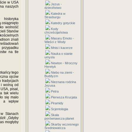
eście w USA
Jezus -
 na naszych
dzieciństwo
Katedra w
Strasburgu
 historyka
 osiągnięto
Katedry gotyckie
lko wolność
Kody
cieli Stanów
chrześcijaństwa
kościelnych
Masaru Emoto -
adison znali
Wieści z Wody
rześladowań
w przypadku
Mnisi i kacerze
pstw na tle
Nauka o stanie
umyslu
Newton - Mroczny
Heretyk
szkańcy tego
Niebo na ziemi -
Buddyzm
tyczna ojców
h tradycjach
Nieznana rodzina
 i wolną od
Jezusa
 USA, pisał,
Petra
a tak wielu
ło się mało
Pierwsza Krucjata
i, a wpływ
Piramidy
Scjentologia
j w Stanach
Skala
dził: „Gdyby
porównawcza planet
czas mogłyby
Skarby wczesnego
Średniowiecza