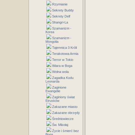
Rzymianie
Sekrety Buddy
Sekrety Delf
Shangri-La
Szamanizm -
Korea
Szamanizm -
Mongolia
Tajemnica 3 Króli
Terakotowa Armia
Terror w Tokio
Wiara w Boga
Wolna wola
Zagadka Kodu
Leonarda
Zaginione
Ewangelie
Zaginiony świat
Etrusków
Zakazane miasto
Zakazane obrzędy
Średniowiecze
Św. Mikołaj
Życie i śmierć bez
Boga