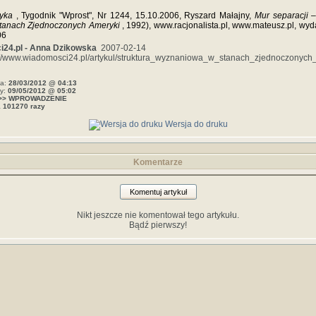
tyka
, Tygodnik "Wprost", Nr 1244, 15.10.2006, Ryszard Małajny,
Mur separacji 
Stanach Zjednoczonych Ameryki
, 1992), www.racjonalista.pl, www.mateusz.pl, wy
06
24.pl - Anna Dzikowska
2007-02-14
p://www.wiadomosci24.pl/artykul/struktura_wyznaniowa_w_stanach_zjednoczonych
ia:
28/03/2012 @ 04:13
ny:
09/05/2012 @ 05:02
>> WPROWADZENIE
a
101270 razy
Wersja do druku
Komentarze
Komentuj artykuł
Nikt jeszcze nie komentował tego artykułu.
Bądź pierwszy!