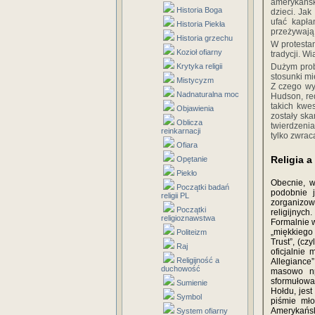
amerykańsk
Historia Boga
dzieci. Ja
ufać kapła
Historia Piekła
przeżywają
Historia grzechu
W protesta
Kozioł ofiarny
tradycji. W
Krytyka religii
Dużym prob
stosunki m
Mistycyzm
Z czego wy
Nadnaturalna moc
Hudson, red
takich kwes
Objawienia
zostały sk
Oblicza
twierdzenia
reinkarnacji
tylko zwrac
Ofiara
Religia a
Opętanie
Piekło
Obecnie, w
Początki badań
podobnie 
religii PL
zorganizow
Początki
religijnych.
religioznawstwa
Formalnie w
„miękkiego
Politeizm
Trust”, (cz
Raj
oficjalnie
Religijność a
Allegiance
duchowość
masowo np
sformułowa
Sumienie
Hołdu, jes
Symbol
piśmie mł
Amerykańsk
System ofiarny