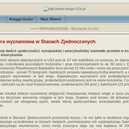
Księga Gości
Nasi Wierni
==>> WPROWADZENIE - Wyznania w USA
ura wyznaniowa w Stanach Zjednoczonych
 się dwóch społeczności: europejskiej i amerykańskiej stanowiło przełom w ks
ci Amerykanów
nich danych statystycznych w USA jest ok. 67 mln katolików, co oznacza, że stano
aju (członkowie pozostałych Kościołów i grup chrześcijańskich to ok. 60 proc.).
Konwencja Południowych Baptystów liczy ponad 15 mln osób i może się poszczycić
odziejów - ponad 70 tysiącami. Katolicyzm posiada największą liczbą wiernych, a 
nującym wyznaniem w tym kraju. Największym wyznaniem jest protestantyz
stanowi jedną zwartą grupę, protestantyzm podzielony jest na wiele kościołów. Co
zaliczani są do nacji trójwyznaniowej: protestantyzm (56 proc.), katolicyzm (23 pro
ak niezbyt dobrze rozumiemy religijność Amerykanów, miejsce religii w życiu p
az kluczowe wierzenia religijne w tym kraju. Dopiero pod koniec lat dziewięć
chodzić od obiegowej opinii, wedle której społeczeństwo amerykańskie jest
łe.
olicki w Stanach Zjednoczonych przechodzi kryzys, i to nie tylko w strukturze org
ejszego uczestnictwa w mszach świętych, pomniejszania roli najświętszego Sak
fałszywego ekumenizmu, coraz mniej znacząca staje się rola kapłana. W 20