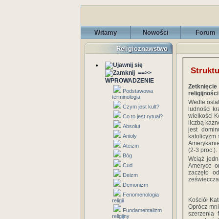
Witamy
Nowości
Forum
Religioznawstwo
Strukt
==>>
WPROWADZENIE
Zetknięcie
Podstawowa
religijnoś
terminologia
Wedle ostat
Czym jest kult?
ludności kr
wielkości 
Co to jest rytuał?
liczbą kazn
Absolut
jest domi
Anioły
katolicyzm 
Amerykanie 
Ateizm
(2-3 proc.).
Bóg
Wciąż jedn
Cud
Ameryce or
zaczęto od
Deizm
ześwieccza
Demonizm
Fenomenologia
Kościół Kat
religii
Oprócz mni
Fundamentalizm
szerzenia 
religijny