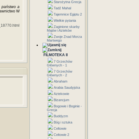
Starożytna Grecja
– państwo a
Tadź Mahal
dawnictwo W
Tajemnice Egiptu 2
Wielkie pytania
_18770.html
Zaginione skarby
Majów i Azteków
Zwoje Znad Morza
Martwego
FILMOTEKA II
7 Grzechów
Głównych - 1
7 Grzechów
Głównych - 2
Abraham
Arabia Saudyjska
Aztekowie
Bizancjum
Bogowie i Boginie -
Grecja
Buddyzm
Bóg i sztuka
Celtowie
Celtowie 2