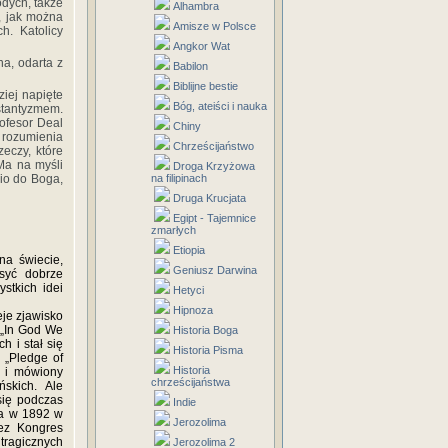
dych, także
Alhambra
, jak można
Amisze w Polsce
h. Katolicy
Angkor Wat
a, odarta z
Babilon
Biblijne bestie
iej napięte
Bóg, ateiści i nauka
stantyzmem.
ofesor Deal
Chiny
o rozumienia
Chrześcijaństwo
zeczy, które
Ma na myśli
Droga Krzyżowa
nio do Boga,
na filipinach
Druga Krucjata
Egipt - Tajemnice
zmarłych
Etiopia
na świecie,
Geniusz Darwina
syć dobrze
stkich idei
Hetyci
Hipnoza
eje zjawisko
 „In God We
Historia Boga
h i stał się
Historia Pisma
 „Pledge of
Historia
u i mówiony
chrześcijaństwa
skich. Ale
się podczas
Indie
na w 1892 w
Jerozolima
ez Kongres
tragicznych
Jerozolima 2