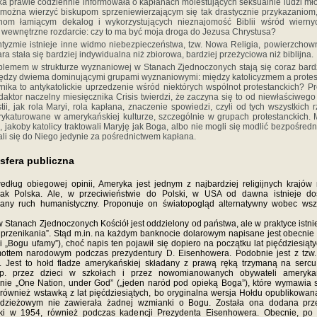
a prawie codziennie informowała o kapłanach molestujących seksualnie ludzi mło
k można wierzyć biskupom sprzeniewierzającym się tak drastycznie przykazaniom
nom łamiącym dekalog i wykorzystujących nieznajomość Biblii wśród wiernyc
 wewnętrzne rozdarcie: czy to ma być moja droga do Jezusa Chrystusa?
ntyzmie istnieje inne widmo niebezpieczeństwa, tzw. Nowa Religia, powierzchown
iara stała się bardziej indywidualna niż zbiorowa, bardziej przeżyciowa niż biblijna.
lemem w strukturze wyznaniowej w Stanach Zjednoczonych stają się coraz bardz
iędzy dwiema dominującymi grupami wyznaniowymi: między katolicyzmem a prote
nika to antykatolickie uprzedzenie wśród niektórych wspólnot protestanckich? Pr
aktor naczelny miesięcznika Crisis twierdzi, że zaczyna się to od niewłaściweg
tii, jak rola Maryi, rola kapłana, znaczenie spowiedzi, czyli od tych wszystkich r
arykaturowane w amerykańskiej kulturze, szczególnie w grupach protestanckich. 
, jakoby katolicy traktowali Maryję jak Boga, albo nie mogli się modlić bezpośred
ali się do Niego jedynie za pośrednictwem kapłana.
 sfera publiczna
edług obiegowej opinii, Ameryka jest jednym z najbardziej religijnych krajów 
jak Polska. Ale, w przeciwieństwie do Polski, w USA od dawna istnieje do
any ruch humanistyczny. Proponuje on światopogląd alternatywny wobec wszy
 Stanach Zjednoczonych Kościół jest oddzielony od państwa, ale w praktyce istni
 przenikania”. Stąd m.in. na każdym banknocie dolarowym napisane jest obecnie
yli „Bogu ufamy”), choć napis ten pojawił się dopiero na początku lat pięćdziesiątyc
 mottem narodowym podczas prezydentury D. Eisenhowera. Podobnie jest z tzw.
”. Jest to hołd fladze amerykańskiej składany z prawą ręką trzymaną na serc
. przez dzieci w szkołach i przez nowomianowanych obywateli amerykań
nie „One Nation, under God” („jeden naród pod opieką Boga”), które wymawia 
t również wstawką z lat pięćdziesiątych, bo oryginalna wersja Hołdu opublikowa
odzieżowym nie zawierała żadnej wzmianki o Bogu. Została ona dodana prz
i w 1954, również podczas kadencji Prezydenta Eisenhowera. Obecnie, po 