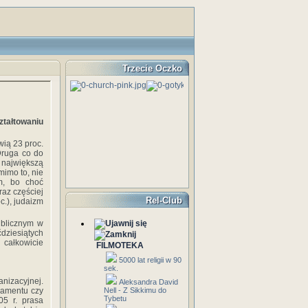
Trzecie Oczko
ztałtowaniu
wią 23 proc.
 Druga co do
 największą
mimo to, nie
m, bo choć
raz częściej
Rel-Club
c.), judaizm
ublicznym w
dziesiątych
 całkowicie
FILMOTEKA
5000 lat religii w 90
sek.
anizacyjnej.
Aleksandra David
ramentu czy
Nell - Z Sikkimu do
Tybetu
05 r. prasa