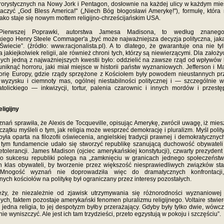
rrorystycznych na Nowy Jork i Pentagon, dosłownie na każdej ulicy w każdym mi
czyć „God Bless America!" („Niech Bóg błogosławi Amerykę!"), formułę, która
ako staje się nowym mottem religijno-chrześcijańskim USA.
Pierwszej Poprawki, autorstwa Jamesa Madisona, to według znanego
iego Henry Steele Commager'a „być może najważniejsza decyzja polityczna, jaką
iecie”. (źródło: www.racjonalista.pl). A to dlatego, że gwarantuje ona nie ty
jakiejkolwiek religii, ale również chroni tych, którzy są niewierzącymi. Dla założy
ych jedną z najważniejszych kwestii było: oddzielić na zawsze rząd od wpływów 
uniknąć horroru, jaki miał miejsce w historii państw wyznaniowych. Jefferson i M
torię Europy, gdzie rządy sprzężone z Kościołem były powodem nieustannych p
h, wyzysku i ciemnoty mas, ogólnej niestabilności politycznej i — szczególnie 
atolickiego — inkwizycji, tortur, palenia czarownic i innych mordów i przestę
eligijny
nań sprawiła, że Alexis de Tocqueville, opisując Amerykę, zwrócił uwagę, iż mie
czątku myśleli o tym, jak religia może wesprzeć demokrację i pluralizm. Myśl poli
 była oparta na filozofii oświecenia, angielskiej tradycji prawnej i demokratycznyc
 tym fundamencie udało się stworzyć republikę szanującą duchowość obywateli
nietolerancji. James Madison (ojciec amerykańskiej konstytucji), czwarty prezydent
o sukcesu republiki polega na „zamknięciu w granicach jednego społeczeństw
 klas obywateli, by tworzenie przez większość niesprawiedliwych związków sta
 Mnogość wyznań nie doprowadziła więc do dramatycznych konfrontacj
ych kościołów na politykę był ograniczany przez interesy pozostałych.
ży, że niezależnie od zjawisk utrzymywania się różnorodności wyznaniowe
ch, faktem pozostaje amerykański fenomen pluralizmu religijnego. Voltaire stwier
m jedna religia, to jej despotyzm byłby przerażający. Gdyby były tylko dwie, wów
ie wyniszczyć. Ale jest ich tam trzydzieści, przeto egzystują w pokoju i szczęściu”.