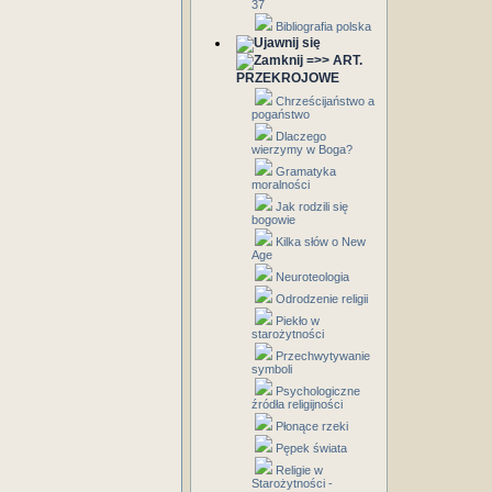
37
Bibliografia polska
=>> ART.
PRZEKROJOWE
Chrześcijaństwo a
pogaństwo
Dlaczego
wierzymy w Boga?
Gramatyka
moralności
Jak rodzili się
bogowie
Kilka słów o New
Age
Neuroteologia
Odrodzenie religii
Piekło w
starożytności
Przechwytywanie
symboli
Psychologiczne
źródła religijności
Płonące rzeki
Pępek świata
Religie w
Starożytności -