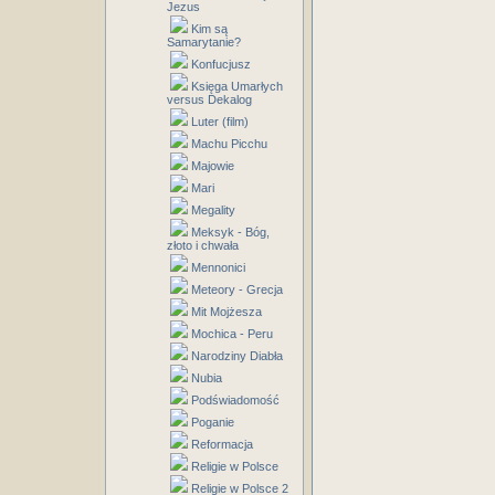
Jezus
Kim są
Samarytanie?
Konfucjusz
Księga Umarłych
versus Dekalog
Luter (film)
Machu Picchu
Majowie
Mari
Megality
Meksyk - Bóg,
złoto i chwała
Mennonici
Meteory - Grecja
Mit Mojżesza
Mochica - Peru
Narodziny Diabła
Nubia
Podświadomość
Poganie
Reformacja
Religie w Polsce
Religie w Polsce 2