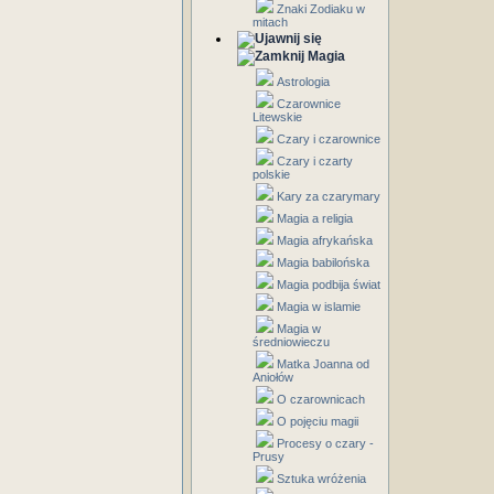
Znaki Zodiaku w
mitach
Magia
Astrologia
Czarownice
Litewskie
Czary i czarownice
Czary i czarty
polskie
Kary za czarymary
Magia a religia
Magia afrykańska
Magia babilońska
Magia podbija świat
Magia w islamie
Magia w
średniowieczu
Matka Joanna od
Aniołów
O czarownicach
O pojęciu magii
Procesy o czary -
Prusy
Sztuka wróżenia