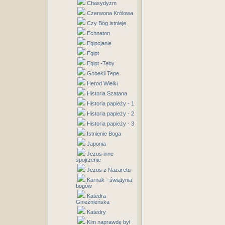
Chasydyzm
Czerwona Królowa
Czy Bóg istnieje
Echnaton
Egipcjanie
Egipt
Egipt -Teby
Gobekli Tepe
Herod Wielki
Historia Szatana
Historia papieży - 1
Historia papieży - 2
Historia papieży - 3
Istnienie Boga
Japonia
Jezus inne
spojrzenie
Jezus z Nazaretu
Karnak - świątynia
bogów
Katedra
Gnieźnieńska
Katedry
Kim naprawdę był