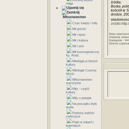
Rozwój historii
źródła:
religii
Boska poli
kościół w 
drodze, 20
Mitoznawstwo
wiadomosci
Czas święty i mity
żródło:htt
Mit grecki
Data utworzen
Mit i epos
Ostatnie zmia
Mit i kultura
Kategoria :
==
Strona czytan
Mit i sen
Mit kosmogoniczny
Ks. Rodz.
Mitologia w historii
kultury
Mitologie Czarnej
Afryki
Mitoznawstwo
starożytne
Mity - część
kultury
Mity o potopie
Na początku była
woda
Potwory ludzko-
zwierzęce
Ptaki w mitach i
legendach