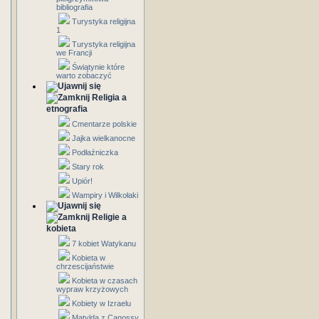
bibliografia
Turystyka religijna
1
Turystyka religijna
we Francji
Świątynie które
warto zobaczyć
Religia a
etnografia
Cmentarze polskie
Jajka wielkanocne
Podłaźniczka
Stary rok
Upiór!
Wampiry i Wilkołaki
Religie a
kobieta
7 kobiet Watykanu
Kobieta w
chrzescijaństwie
Kobieta w czasach
wypraw krzyżowych
Kobiety w Izraelu
Matylda z Canossy