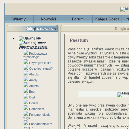
Witamy
Nowości
Forum
Księga Gości
N
Religioznawstwo
Religie 
Paestum
==>>
WPROWADZENIE
Posejdonia (z łacińska Paestum) założ
Achajowie wyrzucili z Sybaris. Miasta gr
Podstawowa
terminologia
czyły między sobą zażarcie o hegemonię
za­sadzie związku miast. Ideę tę miel
Czym jest kult?
dowodów numizmatycznych — pitagore
Co to jest rytuał?
potężne, liczące w czasach rozkwi
Posejdonii sprzymierzyli się ze zwycię
Absolut
się dla nich handel zbożem i oliwą
Anioły
dziesięć świątyń.
Ateizm
Bóg
Cud
Deizm
Były one nie tylko przejawem ducha re
Demonizm
manifestacją greckiej potrzeby pięk
spełniała ważną rolę podkreślania
Fenomenologia
Świątynia grecka na wzgórzu była jak s
religii
Fundamentalizm
Wiek VI i V przed naszą erą to apogeum
religijny