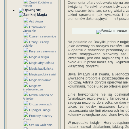
Znaki Zodiaku w
Ceremonia ofiary odbywała się na zew
mitach
świą­tynią. Perystyl i
pronaos
były zbyt 
wy­znawców była tym, co się widzi z ze
Magia
takimi sprawami, jak wysokość i roz
elementów deko­racyjnych — niż posz
Astrologia
Czarownice
Litewskie
Paestum - 
Czary i czarownice
Na południe od Bazyliki jedna z najpię
Czary i czarty
polskie
jakie dotrwały do naszych czasów. Od
w opar­ciu o znalezione przedmioty ku
Kary za czarymary
Także skory­gowano pierwotny sąd, 
Magia a religia
Przeciwnie, jest ona najmłodszą z z
około 450 r. przed naszą erą i wyprzed
Magia afrykańska
klasycznej doryzmu.
Magia babilońska
Bryła świątyni jest zwarta, a jednoc
Magia podbija świat
wyważone proporcje; poszczególne ele
Magia w islamie
logiczną. Artysta dorycki operował nie
Magia w
kolumnami, modelując po orfejsku powi
średniowieczu
Linie horyzontalne nie są doskona
Matka Joanna od
(wynalazek przypisywany Ikiinosowi z
Aniołów
zagięcia poziomu do środka, co daje wł
O czarownicach
także, że gdyby ustawiono kolumn
O pojęciu magii
rozszerzania się linii pionowych ku g
kolumny zewnętrzne pochylone były do
Procesy o czary -
Prusy
W przypadku świątyni Hery odstąpion
Sztuka wróżenia
malarz nazwał działaniem, fakturą. Ze