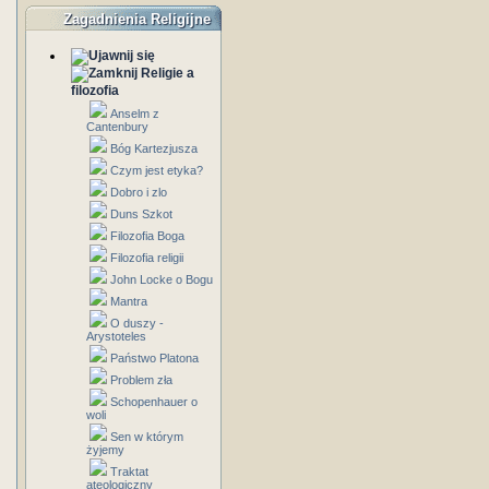
Zagadnienia Religijne
Religie a
filozofia
Anselm z
Cantenbury
Bóg Kartezjusza
Czym jest etyka?
Dobro i zlo
Duns Szkot
Filozofia Boga
Filozofia religii
John Locke o Bogu
Mantra
O duszy -
Arystoteles
Państwo Platona
Problem zła
Schopenhauer o
woli
Sen w którym
żyjemy
Traktat
ateologiczny