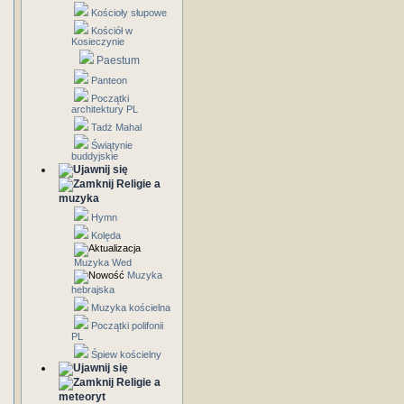
Kościoły słupowe
Kościół w
Kosieczynie
Paestum
Panteon
Początki
architektury PL
Tadż Mahal
Świątynie
buddyjskie
Religie a
muzyka
Hymn
Kolęda
Muzyka Wed
Muzyka
hebrajska
Muzyka kościelna
Początki polifonii
PL
Śpiew kościelny
Religie a
meteoryt