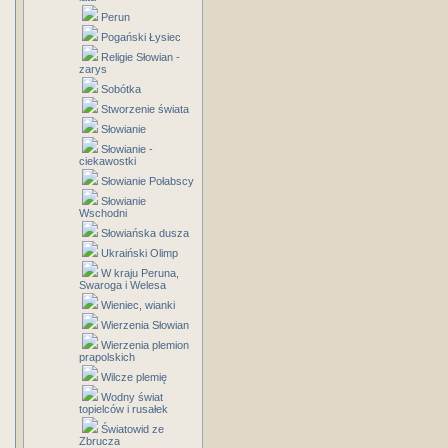
Perun
Pogański Łysiec
Religie Słowian -
zarys
Sobótka
Stworzenie świata
Słowianie
Słowianie -
ciekawostki
Słowianie Połabscy
Słowianie
Wschodni
Słowiańska dusza
Ukraiński Olimp
W kraju Peruna,
Swaroga i Welesa
Wieniec, wianki
Wierzenia Słowian
Wierzenia plemion
prapolskich
Wilcze plemię
Wodny świat
topielców i rusałek
Światowid ze
Zbrucza