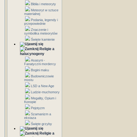
Biblia i meteoryty
Meteoryt w sztuce
materialnej
Podania, legendy i
przepowiednie
Znaczenie i
symbolika meteorytów
Święte kamienie
Religie a
halucynogeny
Asasyni -
Fanatyczni mordercy
Bogini maku
Budowniczowie
mostu
LSD a New Age
Ludzie-muchomory
Megality, Opium i
Konopie
Pejotyzm
Szamanizm a
ekstaza
Święte grzyby
Religie a