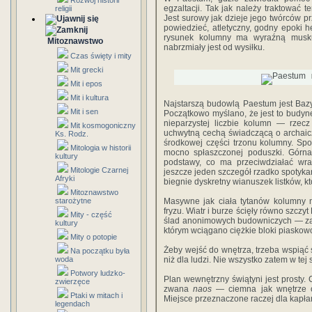
Rozwój historii
egzaltacji. Tak jak należy traktować t
religii
Jest surowy jak dzieje jego twórców prz
powiedzieć, atletyczny, godny epoki 
rysunek kolum­ny ma wyraźną muskul
Mitoznawstwo
nabrzmiały jest od wy­siłku.
Czas święty i mity
Mit grecki
Mit i epos
Mit i kultura
Najstarszą budowlą Paestum jest Baz
Mit i sen
Początkowo myślano, że jest to budyne
niepa­rzystej liczbie kolumn — rzec
Mit kosmogoniczny
uchwytną ce­chą świadczącą o archaic
Ks. Rodz.
środkowej części trzonu kolumny. Spo
Mitologia w historii
mocno spłaszczonej po­duszki. Górna
kultury
podstawy, co ma przeciwdziałać wraż
Mitologie Czarnej
jeszcze jeden szczegół rzadko spotykan
Afryki
biegnie dyskretny wianuszek listków, kt
Mitoznawstwo
starożytne
Masywne jak ciała tytanów kolumny ni
fryzu. Wiatr i burze ścięły równo szczyt 
Mity - część
ślad anonimowych budowniczych — zagłę
kultury
któ­rym wciągano ciężkie bloki piaskow
Mity o potopie
Żeby wejść do wnętrza, trzeba wspiąć 
Na początku była
woda
niż dla ludzi. Nie wszystko zatem w tej
Potwory ludzko-
Plan wewnętrzny świątyni jest prosty.
zwierzęce
zwana
naos
— ciemna jak wnętrze ok
Ptaki w mitach i
Miejsce przeznaczone raczej dla kapłan
legendach