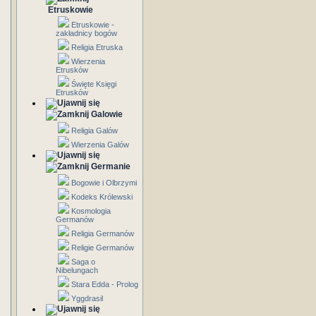
Etruskowie
Etruskowie -
zakładnicy bogów
Religia Etruska
Wierzenia
Etrusków
Święte Księgi
Etrusków
Galowie
Religia Galów
Wierzenia Galów
Germanie
Bogowie i Olbrzymi
Kodeks Królewski
Kosmologia
Germanów
Religia Germanów
Religie Germanów
Saga o
Nibelungach
Stara Edda - Prolog
Yggdrasil