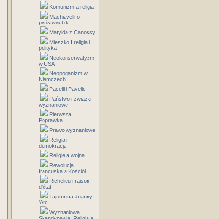
Komunizm a religia
Machiavelli o
państwach k
Matylda z Canossy
Mieszko I religia i
polityka
Neokonserwatyzm
w USA
Neopoganizm w
Niemczech
Pacelli i Pavelic
Państwo i związki
wyznaniowe
Pierwsza
Poprawka
Prawo wyznaniowe
Religia i
demokracja
Religie a wojna
Rewolucja
francuska a Kościół
Richelieu i raison
d'état
Tajemnica Joanny
'Arc
Wyznaniowa
Skandynawia: Religia a