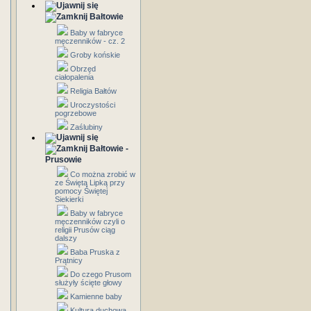
Bałtowie
Baby w fabryce
męczenników - cz. 2
Groby końskie
Obrzęd
ciałopalenia
Religia Bałtów
Uroczystości
pogrzebowe
Zaślubiny
Bałtowie -
Prusowie
Co można zrobić w
ze Świętą Lipką przy
pomocy Świętej
Siekierki
Baby w fabryce
męczenników czyli o
religii Prusów ciąg
dalszy
Baba Pruska z
Prątnicy
Do czego Prusom
służyły ścięte głowy
Kamienne baby
Kultura duchowa