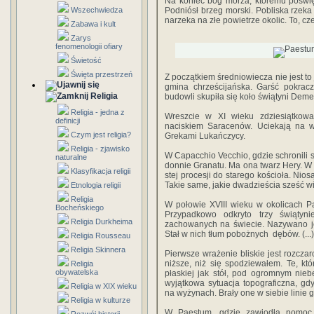
Na koniec bóg morza, któremu poświęc
Wszechwiedza
Pod­niósł brzeg morski. Pobliska rzeka 
narzeka na złe powietrze okolic. To, c
Zabawa i kult
Zarys
fenomenologii ofiary
Świetość
Święta przestrzeń
Z początkiem średniowiecza nie jest to 
gmina chrześcijańska. Garść pokra
Religia
budowli skupiła się koło świątyni Demet
Religia - jedna z
Wreszcie w XI wieku zdziesiątkowa
definicji
naciskiem Saracenów. Uciekają na w
Czym jest religia?
Grekami Lukańczycy.
Religia - zjawisko
W Capacchio Vecchio, gdzie schronili 
naturalne
donnie Granatu. Ma ona twarz Hery. W 
Klasyfikacja religii
stej procesji do starego kościoła. Nio
Takie same, jakie dwadzieścia sześć w
Etnologia religii
Religia
W połowie XVIII wieku w okolicach Pa
Bocheńskiego
Przy­padkowo odkryto trzy świątyni
Religia Durkheima
zachowanych na świecie. Nazywano je:
Stał w nich tłum po­bożnych dębów. (...)
Religia Rousseau
Religia Skinnera
Pierwsze wrażenie bliskie jest rozczar
niższe, niż się spodziewałem. Te, k
Religia
obywatelska
płaskiej jak stół, pod ogromnym niebe
wyjątkowa sytuacja topograficzna, g
Religia w XIX wieku
na wyżynach. Brały one w siebie linie g
Religia w kulturze
W Paestum, gdzie zawiodła pomoc 