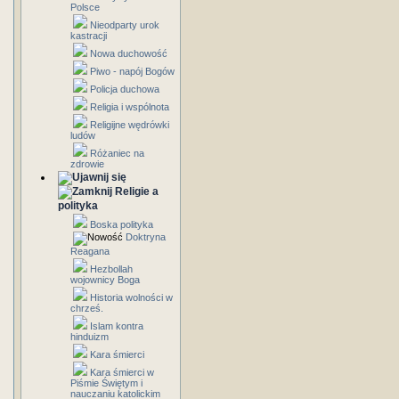
Polsce
Nieodparty urok
kastracji
Nowa duchowość
Piwo - napój Bogów
Policja duchowa
Religia i wspólnota
Religijne wędrówki
ludów
Różaniec na
zdrowie
Religie a
polityka
Boska polityka
Doktryna
Reagana
Hezbollah
wojownicy Boga
Historia wolności w
chrześ.
Islam kontra
hinduizm
Kara śmierci
Kara śmierci w
Piśmie Świętym i
nauczaniu katolickim