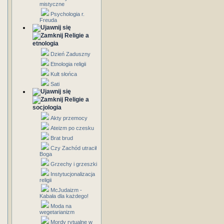
mistyczne
Psychologia r.
Freuda
Religie a
etnologia
Dzień Zaduszny
Etnologia religii
Kult słońca
Sati
Religie a
socjologia
Akty przemocy
Ateizm po czesku
Brat brud
Czy Zachód utracił
Boga
Grzechy i grzeszki
Instytucjonalizacja
religii
McJudaizm -
Kabała dla każdego!
Moda na
wegetarianizm
Mordy rytualne w