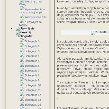
kanelury, prowadzą oko tak, że sprawi
Wiedźmy znad
Warty
Mimo tych architektonicznych subtelno
Wprowadzenie w
starych doryckich budowli, chociaż po
świat czarnej magii
do jej wysokości ma się jak 1 : 5. Szcz
Wróżbiarstwo w ST
sobą i nie są bynajmniej elementem de
szczyt świątyni, równy połowie wysoko
Z klątwą im do
twarzy
Bibliografia
Bibliografia 1
Na południowym krańcu świętej strefy m
czym świadczą odkryte niedawno statuetk
Bibliografia 2
Wybudowano ją z końcem VI wieku. M
Bibliografia 3
entasis
i spłaszczonym echinusie. Na p
Bibliografia 4
Ale czyste porządki architektoniczne 
Bibliografia 5
W świątyni Demeter odkryto ostatnio dw
prze­ciwstawiają sobie te dwa styl
Bibliografia 6
pierwszym mó­wią, że był męski, ciężk
Bibliografia 7
azjatyckiego wdzięku i lekkości. W rzec
Bibliografia 8
przeciwieństwa były mniej akcentowane, 
Bibliografia 9
Trzy świątynie Paestum to trzy epok
Bibliografia 10
archai­czny. Demeter — okres przejś
doryzmu. Choć­by dlatego Paestum wa
Bibliografia 11
najbardziej pouczają­cych zespołów arc
Bibliografia 12
*
Bibliografia 13
Bibliografia 14
Fragment książki: Zbigniew Herbert -
B