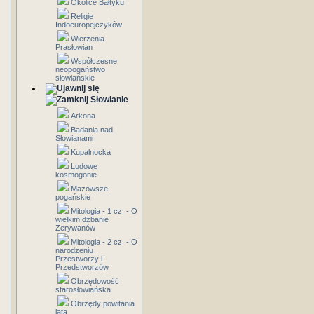
Okolice Bałtyku
Religie
Indoeuropejczyków
Wierzenia
Prasłowian
Współczesne
neopogaństwo
słowiańskie
Słowianie
Arkona
Badania nad
Słowianami
Kupalnocka
Ludowe
kosmogonie
Mazowsze
pogańskie
Mitologia - 1 cz. - O
wielkim dzbanie
Zerywanów
Mitologia - 2 cz. - O
narodzeniu
Przestworzy i
Przedstworzów
Obrzędowość
starosłowiańska
Obrzędy powitania
lata