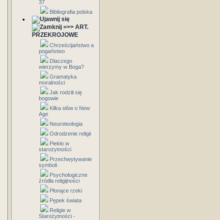
37
Bibliografia polska
=>> ART.
PRZEKROJOWE
Chrześcijaństwo a
pogaństwo
Dlaczego
wierzymy w Boga?
Gramatyka
moralności
Jak rodzili się
bogowie
Kilka słów o New
Age
Neuroteologia
Odrodzenie religii
Piekło w
starożytności
Przechwytywanie
symboli
Psychologiczne
źródła religijności
Płonące rzeki
Pępek świata
Religie w
Starożytności -