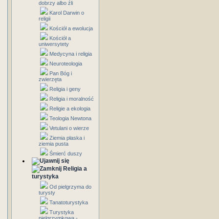
dobrzy albo źli
Karol Darwin o
religii
Kościół a ewolucja
Kościół a
uniwersytety
Medycyna i religia
Neuroteologia
Pan Bóg i
zwierzęta
Religia i geny
Religia i moralność
Religie a ekologia
Teologia Newtona
Vetulani o wierze
Ziemia płaska i
ziemia pusta
Śmierć duszy
Religia a
turystyka
Od pielgrzyma do
turysty
Tanatoturystyka
Turystyka
pielgrzymkowa -