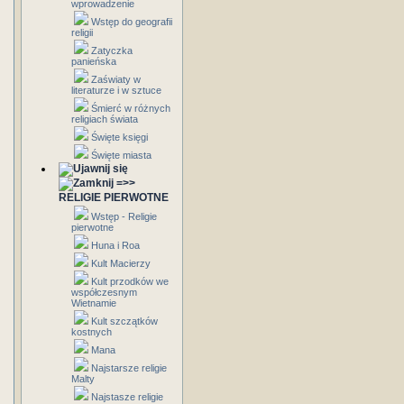
wprowadzenie
Wstęp do geografii
religii
Zatyczka
panieńska
Zaświaty w
literaturze i w sztuce
Śmierć w różnych
religiach świata
Święte księgi
Święte miasta
=>>
RELIGIE PIERWOTNE
Wstęp - Religie
pierwotne
Huna i Roa
Kult Macierzy
Kult przodków we
współczesnym
Wietnamie
Kult szczątków
kostnych
Mana
Najstarsze religie
Malty
Najstasze religie