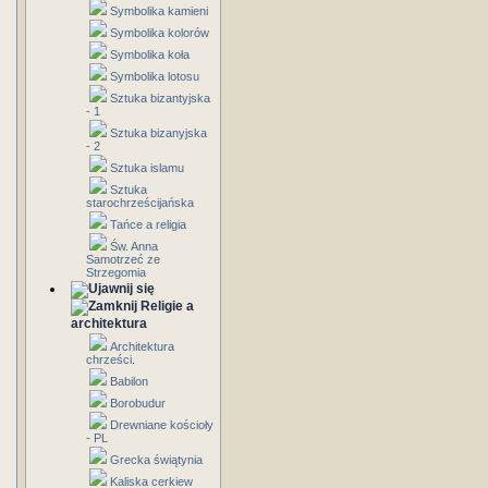
Symbolika kamieni
Symbolika kolorów
Symbolika koła
Symbolika lotosu
Sztuka bizantyjska
- 1
Sztuka bizanyjska
- 2
Sztuka islamu
Sztuka
starochrześcijańska
Tańce a religia
Św. Anna
Samotrzeć ze
Strzegomia
Religie a
architektura
Architektura
chrześci.
Babilon
Borobudur
Drewniane kościoły
- PL
Grecka świątynia
Kaliska cerkiew