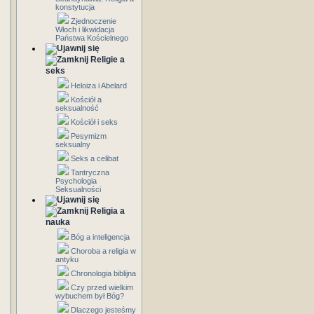
konstytucja
Zjednoczenie
Włoch i likwidacja
Państwa Kościelnego
Religie a
seks
Heloiza i Abelard
Kościół a
seksualność
Kościół i seks
Pesymizm
seksualny
Seks a celibat
Tantryczna
Psychologia
Seksualności
Religia a
nauka
Bóg a inteligencja
Choroba a religia w
antyku
Chronologia biblijna
Czy przed wielkim
wybuchem był Bóg?
Dlaczego jesteśmy