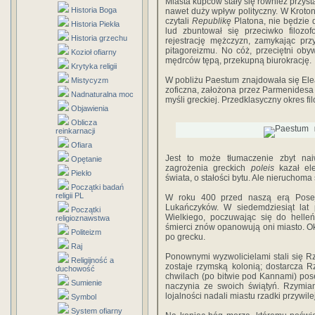
Miasta kupców stały się również przysta
Historia Boga
na­wet duży wpływ polityczny. W Kroton
czy­tali
Republikę
Platona, nie będzie 
Historia Piekła
lud zbuntował się przeciwko filozofo
Historia grzechu
rejestrację męż­czyzn, zamykając pr
pitagoreizmu. No cóż, prze­ciętni oby
Kozioł ofiarny
mędrców tępą, przekupną biu­rokrację.
Krytyka religii
W pobliżu Paestum znajdowała się Elea,
Mistycyzm
zoficzna, założona przez Parmenidesa
Nadnaturalna moc
myśli greckiej. Przedklasyczny okres filo
Objawienia
Oblicza
reinkarnacji
Ofiara
Jest to może tłumaczenie zbyt na
Opętanie
zagrożenia grec­kich
poleis
kazał ele
Piekło
świata, o stałości bytu. Ale nieruchoma 
Początki badań
religii PL
W roku 400 przed naszą erą Posejd
Lukańczyków. W siedemdziesiąt lat p
Początki
Wielkiego, po­czuwając się do helle
religioznawstwa
śmierci znów opanowują oni miasto. O
Politeizm
po grecku.
Raj
Ponownymi wyzwolicielami stali się Rz
Religijność a
zostaje rzymską kolonią; dostarcza Rz
duchowość
chwi­lach (po bitwie pod Kannami) pose
Sumienie
naczynia ze swoich świątyń. Rzymian
lojalności nadali miastu rzadki przywile
Symbol
System ofiarny