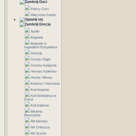
Goci
Polscy Goci
Wierzenia Gotów
Grecja
Apollo
Bogowie
Bogowie w
tragediach Eurypidesa
Dionizje
Grecja i Egipt
Grecka świątynia
Hermes Kylleński
Hestia i Westa
Kadmos i Harmonia
Kosmogonia
Kult Asklepiosa w
Grecji
Kult Kabirów
Misteria
Eleuzyjskie
Mit Adonisa
Mit Orfeusza
Mit Syzyfa