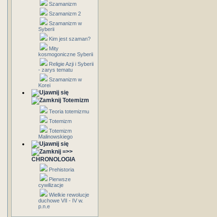
Szamanizm
Szamanizm 2
Szamanizm w
Syberii
Kim jest szaman?
Mity
kosmogoniczne Syberii
Religie Azji i Syberii
- zarys tematu
Szamanizm w
Korei
Totemizm
Teoria totemizmu
Totemizm
Totemizm
Malinowskiego
=>>
CHRONOLOGIA
Prehistoria
Pierwsze
cywilizacje
Wielkie rewolucje
duchowe VII - IV w.
p.n.e