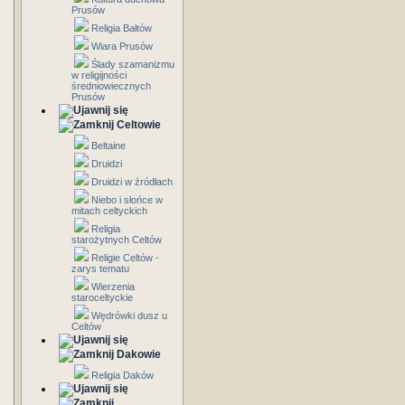
Prusów
Religia Bałtów
Wiara Prusów
Ślady szamanizmu
w religijności
średniowiecznych
Prusów
Celtowie
Beltaine
Druidzi
Druidzi w źródłach
Niebo i słońce w
mitach celtyckich
Religia
starożytnych Celtów
Religie Celtów -
zarys tematu
Wierzenia
staroceltyckie
Wędrówki dusz u
Celtów
Dakowie
Religia Daków