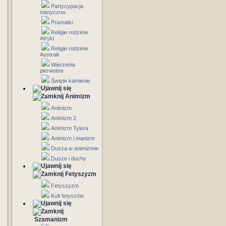
Partycypacja
mistyczna
Pramatki
Religie rodzime
Afryki
Religie rodzime
Australii
Wierzenia
pierwotne
Święte kamienie
Animizm
Animizm
Animizm 2
Animizm Tylora
Animizm i manizm
Dusza w animizmie
Dusze i duchy
Fetyszyzm
Fetyszyzm
Kult fetyszów
Szamanizm