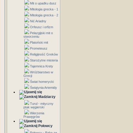
Mit o upadku dusz
Mitologia grecka - 1
Mitologia grecka - 2
Nić Ariadny
Orfeusz i orfizm
Pelazgijski mit o
stworzeniu
Platoński mit
Prometeusz
Religijność Greków
Starożytne misteria
Tajemnica Krety
Wróżbiarstwo w
Grecji
Świat homerycki
Świątynia Artemidy
Madziarzy
Turul - mityczny
ptak węgierski
Wierzenia
Prawęgrów
Połowcy
Połowcy - Baba ze