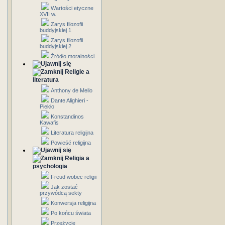
Wartości etyczne
XVII w.
Zarys filozofii
buddyjskiej 1
Zarys filozofii
buddyjskiej 2
Źródło moralności
Religie a
literatura
Anthony de Mello
Dante Alighieri -
Piekło
Konstandinos
Kawafis
Literatura religijna
Powieść religijna
Religia a
psychologia
Freud wobec religii
Jak zostać
przywódcą sekty
Konwersja religijna
Po końcu świata
Przeżycie