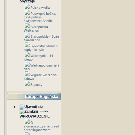
obyczaje
Polska wigilja
Poświęcić bożka,
czyli polskie
świętowanie Sobótki
Staropolska
Wielkanoc
Staropolskie - Boże
Narodzenie
Sylwestry, których
nigdy nie było
Walentynki - 14
lutego
Wielkanoc dawniej i
dziś
Wigilijne wierzenia
ludowe
Zapusty
Europa Pogańska
==>>
WPROWADZENIE
O
słowiańszczyźnie przed
chrześcijaństwem