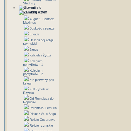
Stadnicy
Rzym
August - Pontifex
Maximus
Boskość cesarzy
Eneida
Hellenizacji religii
rzymskiej
Janus
Kaligula i Żydzi
Kolegium
pontyfików - 1
Kolegium
pontyfików - 2
Kto pierwszy palił
księgi
Kult Kybele w
Rzymie
Od Romulusa do
Republiki
Parentalia, Lemuria
Pliniusz St. o Bogu
Religie Cesarstwa
Religie rzymskie