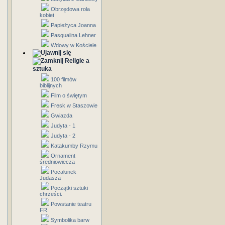
Obrzędowa rola
kobiet
Papieżyca Joanna
Pasqualina Lehner
Wdowy w Kościele
Religie a
sztuka
100 filmów
biblijnych
Film o świętym
Fresk w Staszowie
Gwiazda
Judyta - 1
Judyta - 2
Katakumby Rzymu
Ornament
średniowiecza
Pocałunek
Judasza
Początki sztuki
chrześci.
Powstanie teatru
FR
Symbolika barw