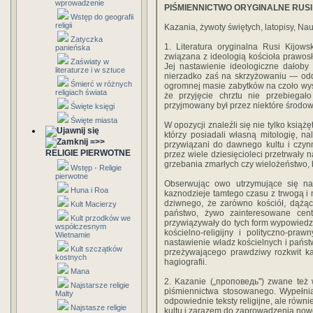
wprowadzenie
PIŚMIENNICTWO ORYGINALNE RUSI
Wstęp do geografii
religii
Kazania, żywoty świętych, latopisy, Na
Zatyczka
1. Literatura oryginalna Rusi Kijow
panieńska
związana z ideologią kościoła prawos
Zaświaty w
Jej nastawienie ideologiczne dałob
literaturze i w sztuce
nierzadko zaś na skrzyżowaniu — odd
Śmierć w różnych
ogromnej masie zabytków na czoło wys
religiach świata
że przyjęcie chrztu nie przebiegało 
przyjmowany był przez niektóre środow
Święte księgi
Święte miasta
W opozycji znaleźli się nie tylko ksią
którzy posiadali własną mitologię, nal
=>>
przywiązani do dawnego kultu i czyn
RELIGIE PIERWOTNE
przez wiele dziesięcioleci przetrwały
grzebania zmarłych czy wielożeństwo, 
Wstęp - Religie
pierwotne
Obserwując owo utrzymujące się na
Huna i Roa
kaznodzieje tamtego czasu z trwogą i 
dziwnego, że zarówno kościół, dążąc
Kult Macierzy
państwo, żywo zainteresowane cent
Kult przodków we
przywiązywały do tych form wypowiedzi
współczesnym
kościelno-religijny i polityczno-pr
Wietnamie
nastawienie władz kościelnych i pańs
Kult szczątków
przeżywającego prawdziwy rozkwit kaz
kostnych
hagiografii.
Mana
2. Kazanie („проповедь") zwane też w
Najstarsze religie
piśmiennictwa stosowanego. Wypełniał
Malty
odpowiednie teksty religijne, ale rów
Najstasze religie
kultu i zarazem do zaprowadzenia now