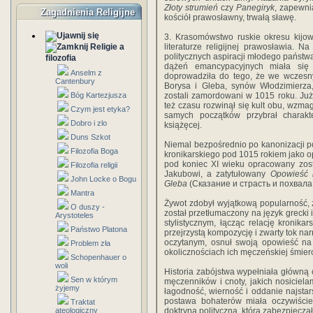
Złoty strumień
czy
Panegiryk
, zapewni
Zagadnienia Religijne
kościół prawosławny, trwałą sławę.
3. Krasomówstwo ruskie okresu kij
Religie a
literaturze religijnej prawosławia. 
politycznych aspiracji młodego państw
filozofia
dążeń emancypacyjnych miała się st
Anselm z
doprowadziła do tego, że we wczesnym
Cantenbury
Borysa i Gleba, synów Włodzimierza,
Bóg Kartezjusza
zostali zamordowani w 1015 roku. Już w
też czasu rozwinął się kult obu, wzm
Czym jest etyka?
samych początków przybrał charakt
Dobro i zlo
książęcej.
Duns Szkot
Niemal bezpośrednio po kanonizacji po
Filozofia Boga
kronikarskiego pod 1015 rokiem jako op
pod koniec XI wieku opracowany zost
Filozofia religii
Jakubowi, a zatytułowany
Opowieść 
John Locke o Bogu
Gleba
(Сказание и страсть и похвала
Mantra
Żywot zdobył wyjątkową popularność, 
O duszy -
został przetłumaczony na język grecki 
Arystoteles
stylistycznym, łącząc relację kronikar
Państwo Platona
przejrzystą kompozycję i zwarty tok na
oczytanym, osnuł swoją opowieść na 
Problem zła
okolicznościach ich męczeńskiej śmierc
Schopenhauer o
woli
Historia zabójstwa wypełniała główną c
Sen w którym
męczenników i cnoty, jakich nosiciela
żyjemy
łagodność, wierność i oddanie najst
postawa bohaterów miała oczywiście 
Traktat
ateologiczny
doktryna polityczna, która zabezpieczał