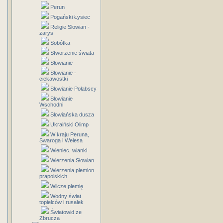
Perun
Pogański Łysiec
Religie Słowian -
zarys
Sobótka
Stworzenie świata
Słowianie
Słowianie -
ciekawostki
Słowianie Połabscy
Słowianie
Wschodni
Słowiańska dusza
Ukraiński Olimp
W kraju Peruna,
Swaroga i Welesa
Wieniec, wianki
Wierzenia Słowian
Wierzenia plemion
prapolskich
Wilcze plemię
Wodny świat
topielców i rusałek
Światowid ze
Zbrucza