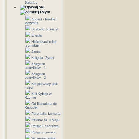
Stadnicy
Rzym
August - Pontifex
Maximus
Boskość cesarzy
Eneida
Hellenizacji religii
rzymskiej
Janus
Kaligula i Żydzi
Kolegium
pontyfików - 1
Kolegium
pontyfików - 2
Kto pierwszy palił
księgi
Kult Kybele w
Rzymie
Od Romulusa do
Republiki
Parentalia, Lemuria
Pliniusz St. o Bogu
Religie Cesarstwa
Religie rzymskie
Wczesna religia