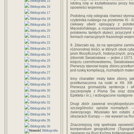
Bibliografia 15
istotną rolę w kształtowaniu prozy hi
Bibliografia 16
opowieści wojennej.
Bibliografia 17
Podobną rolę odegrała również słynna o
Bibliografia 18
czytelnika ruskiego na przełomie XI - 
ciekawy utwór opisujący z polot
Bibliografia 19
Macedońskiego, a rozpowszechniony w
Bibliografia 20
polskiemu tamtych stuleci; przyczyni
Bibliografia 21
formach narracyjnych frazeologii woje
Bibliografia 22
9. Zdarzało się, że na specjalne zamó
Bibliografia 23
różnorodnej treści, w których obok cyta
pism filozoficznych, historycznych, pr
Bibliografia 24
Izborniki Światosława
— jeden z 1073, 
Bibliografia 25
księciu czernihowskiemu, Światosławo
Pierwszy stanowi kopię zbioru przetłu
Bibliografia 26
jest ruską kompilacją, rozmaitych mat
Bibliografia 27
Bibliografia 28
Inny charakter miały takie zbiory, 
przetłumaczona na ruski w XII- XII
Bibliografia 29
Pierwsza gromadziła sentencje i a
Bibliografia 30
zaczerpnięte z Pisma Św. oraz dzieł
Epikteta i in.), i wzbogacone następni
Bibliografia 31
Bibliografia 32
Drugi zbiór zawierał encyklopedyczn
szczególności opisów rozmaitych 
Bibliografia 33
zwierzęcego. Wszelako ten ostatni
Bibliografia 34
obszarach Europy — nie wywarł na Ru
Bibliografia 35
Znaczniejszą rolę spełniała opowieść
Bibliografia 36
kompendium geograficzne (
Topograf
Bibliografia
zwanego na Rusi Koźmą Indikoplowem