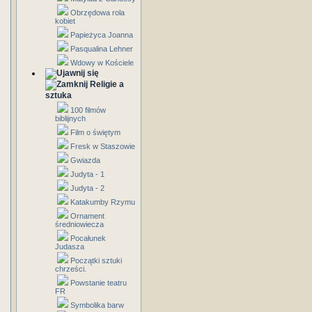
Obrzędowa rola
kobiet
Papieżyca Joanna
Pasqualina Lehner
Wdowy w Kościele
Religie a
sztuka
100 filmów
biblijnych
Film o świętym
Fresk w Staszowie
Gwiazda
Judyta - 1
Judyta - 2
Katakumby Rzymu
Ornament
średniowiecza
Pocałunek
Judasza
Początki sztuki
chrześci.
Powstanie teatru
FR
Symbolika barw