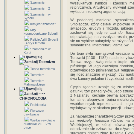
Szamanizm
wyszukanych symboli i rzadkich met
retorycznych. Artystyczny wykwint sze
Szamanizm 2
wykładu i rzeczową argumentacją.
Szamanizm w
Syberii
W podobnej manierze symboliczno
Kim jest szaman?
Smolaticza, który działał w połowie
światłego, erudyty i filozofa, jaki
Mity
zachował się jedynie
List do Tom
kosmogoniczne Syberii
odpowiadając na zarzuty adresata, p
Religie Azji i Syberii
się na wybitne autorytety starożytnośc
- zarys tematu
symbolicznej interpretacji Pisma Św.
Szamanizm w
Korei
Do tego stylu nawiązywał wreszcie w 
Turowski (1130 - 1182), natchniony kaz
Totemizm
Turowa przyjął święcenia biskupie, ob
pińskiego. W jego okazałym dorobku, t
Teoria totemizmu
bizantyńskiego piśmiennictwa religijne
się ilość znacznie większą), trzy nau
Totemizm
dwa kanony pokutne i trzydzieści modli
Totemizm
Malinowskiego
Cyryla zgodnie uznaje się za mistrza
gatunku tzw. panegiryków. Jego sztuk
=>>
z Nazjanzu, cechuje pewna abstrakc
CHRONOLOGIA
formalne, alegoryzm i bujna metaforyk
współczesnych reprezentantach tego 
Prehistoria
wydobywany ze skarbca poezji ludowej
Pierwsze
cywilizacje
Za najbardziej charakterystyczny prz
Wielkie rewolucje
na niedzielę Tomasza
(Слово на ан
duchowe VII - IV w.
Wielkiejnocy), w której mówca prz
p.n.e
odrodzenie się człowieka, do ożywien
surowych dniach zimy. Kazania Cyryl