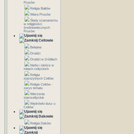
Prusów
Religia Bałtów
Wiara Prusów
Ślady szamanizmu
w religijności
średniowiecznych
Prusów
Celtowie
Beltaine
Druidzi
Druidzi w źródłach
Niebo i słońce w
mitach celtyckich
Religia
starożytnych Celtów
Religie Celtów -
zarys tematu
Wierzenia
staroceltyckie
Wędrówki dusz u
Celtów
Dakowie
Religia Daków