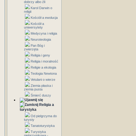
dobrzy albo źli
Karol Darwin o
religii
Kościół a ewolucja
Kościół a
uniwersytety
Medycyna i religia
Neuroteologia
Pan Bóg i
zwierzęta
Religia i geny
Religia i moralność
Religie a ekologia
Teologia Newtona
Vetulani o wierze
Ziemia płaska i
ziemia pusta
Śmierć duszy
Religia a
turystyka
Od pielgrzyma do
turysty
Tanatoturystyka
Turystyka
pielgrzymkowa -