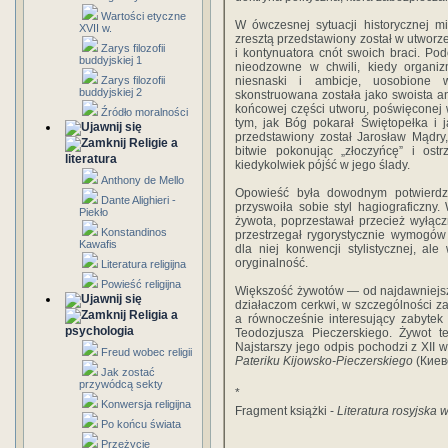
Wartości etyczne
W ówczesnej sytuacji historycznej m
XVII w.
zresztą przedstawiony został w utworz
Zarys filozofii
i kontynuatora cnót swoich braci. Pod
buddyjskiej 1
nieodzowne w chwili, kiedy organi
Zarys filozofii
niesnaski i ambicje, uosobione 
buddyjskiej 2
skonstruowana została jako swoista an
końcowej części utworu, poświęconej
Źródło moralności
tym, jak Bóg pokarał Świętopełka i j
przedstawiony został Jarosław Mądry,
Religie a
bitwie pokonując „złoczyńcę” i ostr
literatura
kiedykolwiek pójść w jego ślady.
Anthony de Mello
Opowieść była dowodnym potwierdze
Dante Alighieri -
przyswoiła sobie styl hagiograficzny
Piekło
żywota, poprzestawał przecież wyłączn
Konstandinos
przestrzegał rygorystycznie wymogów
Kawafis
dla niej konwencji stylistycznej, a
oryginalność.
Literatura religijna
Powieść religijna
Większość żywotów — od najdawniejs
działaczom cerkwi, w szczególności za
Religia a
a równocześnie interesujący zabytek 
psychologia
Teodozjusza Pieczerskiego. Żywot t
Najstarszy jego odpis pochodzi z XII 
Freud wobec religii
Pateriku Kijowsko-Pieczerskiego
(Киев
Jak zostać
przywódcą sekty
*
Konwersja religijna
Fragment książki -
Literatura rosyjska 
Po końcu świata
Przeżycie