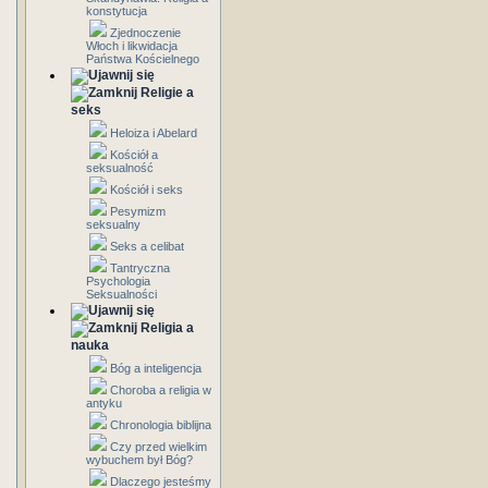
konstytucja
Zjednoczenie
Włoch i likwidacja
Państwa Kościelnego
Religie a
seks
Heloiza i Abelard
Kościół a
seksualność
Kościół i seks
Pesymizm
seksualny
Seks a celibat
Tantryczna
Psychologia
Seksualności
Religia a
nauka
Bóg a inteligencja
Choroba a religia w
antyku
Chronologia biblijna
Czy przed wielkim
wybuchem był Bóg?
Dlaczego jesteśmy