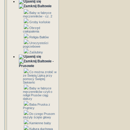
Bałtowie
Baby w fabryce
męczenników - cz. 2
Groby końskie
Obrzęd
ciałopalenia
Religia Bałtów
Uroczystości
pogrzebowe
Zaślubiny
Bałtowie -
Prusowie
Co można zrobić w
ze Świętą Lipką przy
pomocy Świętej
Siekierki
Baby w fabryce
męczenników czyli o
religii Prusów ciąg
dalszy
Baba Pruska z
Prątnicy
Do czego Prusom
służyły ścięte głowy
Kamienne baby
Kultura duchowa