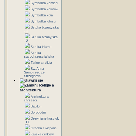
Symbolika kamieni
Symbolika kolorów
Symbolika koła
Symbolika lotosu
Sztuka bizantyjska
- 1
Sztuka bizanyjska
- 2
Sztuka islamu
Sztuka
starochrześcijańska
Tańce a religia
Św. Anna
Samotrzeć ze
Strzegomia
Religie a
architektura
Architektura
chrześci.
Babilon
Borobudur
Drewniane kościoły
- PL
Grecka świątynia
Kaliska cerkiew