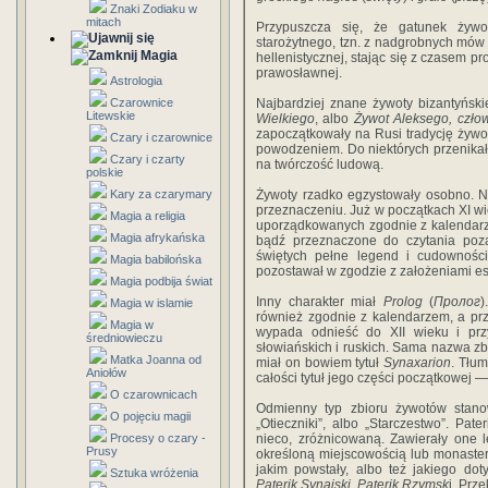
Znaki Zodiaku w
mitach
Przypuszcza się, że gatunek żyw
starożytnego, tzn. z nadgrobnych mów
Magia
hellenistycznej, stając się z czasem pr
prawosławnej.
Astrologia
Czarownice
Najbardziej znane żywoty bizantyński
Litewskie
Wielkiego
, albo
Żywot Aleksego, czło
zapoczątkowały na Rusi tradycję żywot
Czary i czarownice
powodzeniem. Do niektórych przenikał
Czary i czarty
na twórczość ludową.
polskie
Kary za czarymary
Żywoty rzadko egzystowały osobno. Na
przeznaczeniu. Już w początkach XI wi
Magia a religia
uporządkowanych zgodnie z kalendarz
Magia afrykańska
bądź przeznaczone do czytania poza
świętych pełne legend i cudowności,
Magia babilońska
pozostawał w zgodzie z założeniami est
Magia podbija świat
Inny charakter miał
Prolog
(
Пролог
)
Magia w islamie
również zgodnie z kalendarzem, a pr
Magia w
wypada odnieść do XII wieku i pr
średniowieczu
słowiańskich i ruskich. Sama nazwa zb
Matka Joanna od
miał on bowiem tytuł
Synaxarion
. Tłum
Aniołów
całości tytuł jego części początkowej 
O czarownicach
Odmienny typ zbioru żywotów stano
O pojęciu magii
„Otieczniki”, albo „Starczestwo”. Pa
Procesy o czary -
nieco, zróżnicowaną. Zawierały one 
Prusy
określoną miejscowością lub monast
jakim powstały, albo też jakiego do
Sztuka wróżenia
Paterik Synajski
,
Paterik Rzymsk
i. Prz