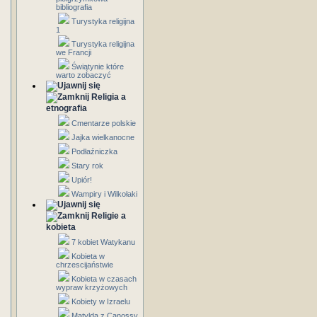
bibliografia
Turystyka religijna
1
Turystyka religijna
we Francji
Świątynie które
warto zobaczyć
Religia a
etnografia
Cmentarze polskie
Jajka wielkanocne
Podłaźniczka
Stary rok
Upiór!
Wampiry i Wilkołaki
Religie a
kobieta
7 kobiet Watykanu
Kobieta w
chrzescijaństwie
Kobieta w czasach
wypraw krzyżowych
Kobiety w Izraelu
Matylda z Canossy