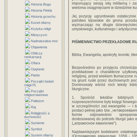
imponujący swoją siłą militarną i 
Historia Boga
wieloma osiągnięciami w dziedzinie kult
Historia Piekła
Jej pozycję ugruntowało ostatecznie
Historia grzechu
państwo kijowskie do grona przodu
Kozioł ofiarny
wyznaczając na długie dziesięciol
Krytyka religii
umysłowego, kulturalnego i artystycznego
Mistycyzm
Nadnaturalna moc
PIŚMIENNICTWO PRZEKŁADOWE RU
Objawienia
Oblicza
Biblia, Ewangelia, apokryfy, kroniki, li
reinkarnacji
Ofiara
Bezpośrednio po przyjęciu chrześcij
Opętanie
przekładowe o charakterze użytkowy
Piekło
religijnej, przed wiekiem tłumaczone n
na grunt ruski przez duchownych poc
Początki badań
Dominowały wśród nich teksty bibli
religii PL
liturgiczne.
Początki
religioznawstwa
1. Spośród tekstów biblijnych n
Politeizm
rozpowszechnione były księgi Nowego
w szczególności zaś ewangelie — i 
Raj
postaci pełnej jako tzw. „четвероеван
Religijność a
formie odpowiednio spreparow
duchowość
dostosowanej do potrzeb liturgii jako
Sumienie
(„апракосное евангелие").
Symbol
Najdawniejszym kodeksem ostatnieg
System ofiarny
(Оcrpoмиpoвo евангелие, 1056 - 105