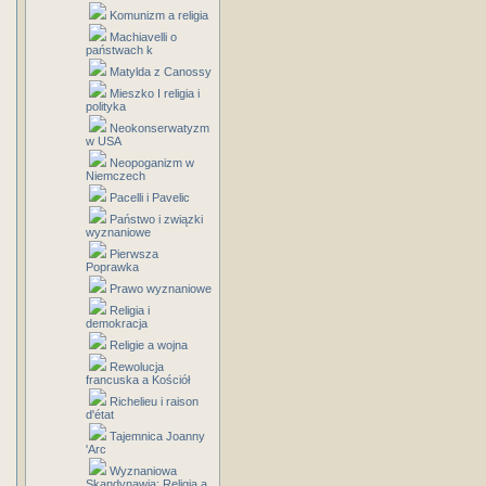
Komunizm a religia
Machiavelli o
państwach k
Matylda z Canossy
Mieszko I religia i
polityka
Neokonserwatyzm
w USA
Neopoganizm w
Niemczech
Pacelli i Pavelic
Państwo i związki
wyznaniowe
Pierwsza
Poprawka
Prawo wyznaniowe
Religia i
demokracja
Religie a wojna
Rewolucja
francuska a Kościół
Richelieu i raison
d'état
Tajemnica Joanny
'Arc
Wyznaniowa
Skandynawia: Religia a