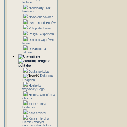
Polsce
Nieodparty urok
kastracji
Nowa duchowość
Piwo - napój Bogów
Policja duchowa
Religia i wspólnota
Religijne wędrówki
ludów
Różaniec na
zdrowie
Religie a
polityka
Boska polityka
Doktryna
Reagana
Hezbollah
wojownicy Boga
Historia wolności w
chrześ.
Islam kontra
hinduizm
Kara śmierci
Kara śmierci w
Piśmie Świętym i
nauczaniu katolickim