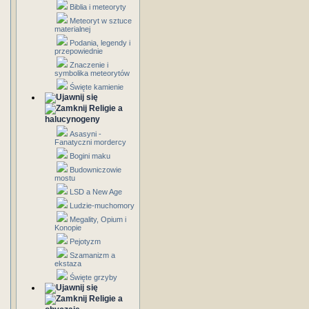
Biblia i meteoryty
Meteoryt w sztuce
materialnej
Podania, legendy i
przepowiednie
Znaczenie i
symbolika meteorytów
Święte kamienie
Religie a
halucynogeny
Asasyni -
Fanatyczni mordercy
Bogini maku
Budowniczowie
mostu
LSD a New Age
Ludzie-muchomory
Megality, Opium i
Konopie
Pejotyzm
Szamanizm a
ekstaza
Święte grzyby
Religie a