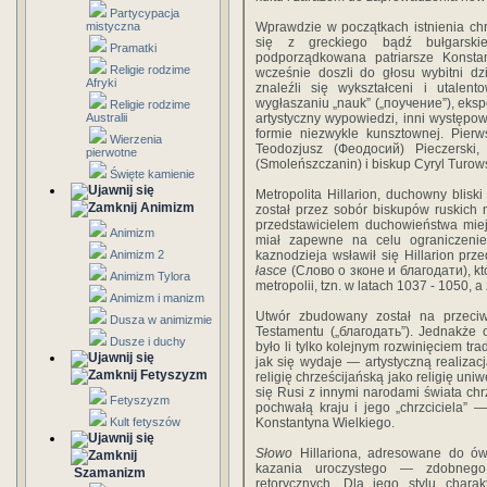
Partycypacja
mistyczna
Wprawdzie w początkach istnienia chr
się z greckiego bądź bułgarski
Pramatki
podporządkowana patriarsze Konsta
Religie rodzime
wcześnie doszli do głosu wybitni dz
Afryki
znaleźli się wykształceni i utalen
wygłaszaniu „nauk” („поучение”), ekspo
Religie rodzime
Australii
artystyczny wypowiedzi, inni występ
formie niezwykle kunsztownej. Pierw
Wierzenia
Teodozjusz (Феодосий) Pieczerski, 
pierwotne
(Smoleńszczanin) i biskup Cyryl Turows
Święte kamienie
Metropolita Hillarion, duchowny bli
Animizm
został przez sobór biskupów ruskich n
przedstawicielem duchowieństwa mie
Animizm
miał zapewne na celu ograniczenie
Animizm 2
kaznodzieja wsławił się Hillarion prz
łasce
(Слово о зконе и благодати), k
Animizm Tylora
metropolii, tzn. w latach 1037 - 1050, 
Animizm i manizm
Utwór zbudowany został na przeciw
Dusza w animizmie
Testamentu („благодать”). Jednakże 
Dusze i duchy
było li tylko kolejnym rozwinięciem tr
jak się wydaje — artystyczną realiz
Fetyszyzm
religię chrześcijańską jako religię un
się Rusi z innymi narodami świata chr
Fetyszyzm
pochwałą kraju i jego „chrzciciela”
Kult fetyszów
Konstantyna Wielkiego.
Słowo
Hillariona, adresowane do ówcz
kazania uroczystego — zdobnego
Szamanizm
retorycznych. Dla jego stylu charak