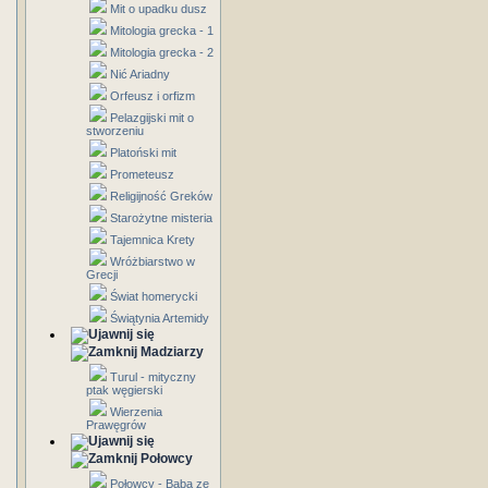
Mit o upadku dusz
Mitologia grecka - 1
Mitologia grecka - 2
Nić Ariadny
Orfeusz i orfizm
Pelazgijski mit o
stworzeniu
Platoński mit
Prometeusz
Religijność Greków
Starożytne misteria
Tajemnica Krety
Wróżbiarstwo w
Grecji
Świat homerycki
Świątynia Artemidy
Madziarzy
Turul - mityczny
ptak węgierski
Wierzenia
Prawęgrów
Połowcy
Połowcy - Baba ze