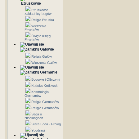
Etruskowie
Etruskowie -
zakładnicy bogów
Religia Etruska
Wierzenia
Etrusków
Święte Księgi
Etrusków
Galowie
Religia Galów
Wierzenia Galów
Germanie
Bogowie i Olbrzymi
Kodeks Królewski
Kosmologia
Germanów
Religia Germanów
Religie Germanów
Saga o
Nibelungach
Stara Edda - Prolog
Yggdrasil