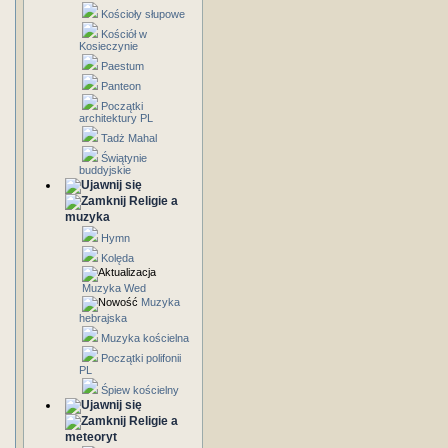
Kościoły słupowe
Kościół w
Kosieczynie
Paestum
Panteon
Początki
architektury PL
Tadż Mahal
Świątynie
buddyjskie
Religie a
muzyka
Hymn
Kolęda
Muzyka Wed
Muzyka
hebrajska
Muzyka kościelna
Początki polifonii
PL
Śpiew kościelny
Religie a
meteoryt