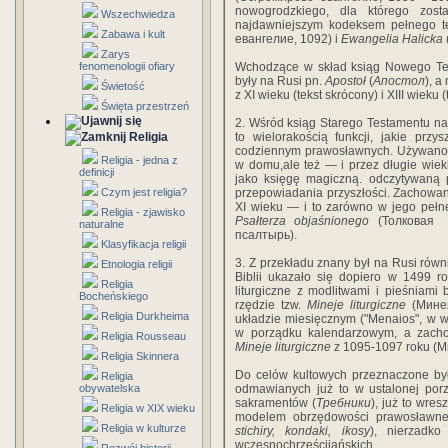
nowogrodzkiego, dla którego zost
Wszechwiedza
najdawniejszym kodeksem pełnego t
Zabawa i kult
евангелие, 1092) i
Ewangelia Halicka
Zarys
fenomenologii ofiary
Wchodzące w skład ksiąg Nowego T
były na Rusi pn.
Apostoł
(
Апостол
), a
Świetość
z XI wieku (tekst skrócony) i XIII wieku (
Święta przestrzeń
2. Wśród ksiąg Starego Testamentu na
Religia
to wielorakością funkcji, jakie prz
codziennym prawosławnych. Używano go
Religia - jedna z
w domu,ale też — i przez długie wiek
definicji
jako księgę magiczną. odczytywaną 
Czym jest religia?
przepowiadania przyszłości. Zachowan
XI wieku — i to zarówno w jego pełne
Religia - zjawisko
Psałterza objaśnionego
(Толковая 
naturalne
псалтыpь).
Klasyfikacja religii
3. Z przekładu znany był na Rusi równ
Etnologia religii
Biblii ukazało się dopiero w 1499 ro
Religia
liturgiczne z modlitwami i pieśniami b
Bocheńskiego
rzędzie tzw.
Mineje liturgiczne
(Минея
Religia Durkheima
układzie miesięcznym ("Menaios", w w
w porządku kalendarzowym, a zachow
Religia Rousseau
Mineje liturgiczne
z 1095-1097 roku (
Religia Skinnera
Do celów kultowych przeznaczone by
Religia
obywatelska
odmawianych już to w ustalonej porz
sakramentów (
Требники
), już to wre
Religia w XIX wieku
modelem obrzędowości prawosławnej 
Religia w kulturze
stichiry, kondaki, ikosy
), nierzadko
wczesnochrześcijańskich.