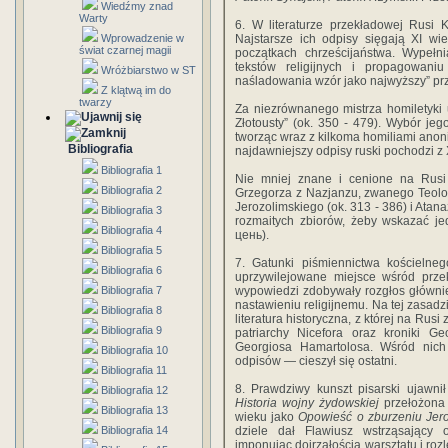
Wiedźmy znad
Warty
6. W literaturze przekładowej Rusi 
Wprowadzenie w
Najstarsze ich odpisy sięgają XI w
świat czarnej magii
początkach chrześcijaństwa. Wypełni
tekstów religijnych i propagowan
Wróżbiarstwo w ST
naśladowania wzór jako najwyższy” prz
Z klątwą im do
twarzy
Za niezrównanego mistrza homiletyki
Złotousty” (ok. 350 - 479). Wybór je
tworząc wraz z kilkoma homiliami ano
Bibliografia
najdawniejszy odpisy ruski pochodzi z 
Bibliografia 1
Nie mniej znane i cenione na Rusi 
Bibliografia 2
Grzegorza z Nazjanzu, zwanego Teolog
Jerozolimskiego (ok. 313 - 386) i Atan
Bibliografia 3
rozmaitych zbiorów, żeby wskazać j
Bibliografia 4
цень).
Bibliografia 5
7. Gatunki piśmiennictwa kościeln
Bibliografia 6
uprzywilejowane miejsce wśród przek
Bibliografia 7
wypowiedzi zdobywały rozgłos głównie
nastawieniu religijnemu. Na tej zasadz
Bibliografia 8
literatura historyczna, z której na Rusi
Bibliografia 9
patriarchy Nicefora oraz kroniki Ge
Georgiosa Hamartolosa. Wśród nic
Bibliografia 10
odpisów — cieszył się ostatni.
Bibliografia 11
8. Prawdziwy kunszt pisarski ujawnił
Bibliografia 12
Historia wojny żydowskiej
przełożona 
Bibliografia 13
wieku jako
Opowieść o zburzeniu Jer
Bibliografia 14
dziele dał Flawiusz wstrząsający
imponując dojrzałością warsztatu i roz