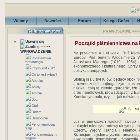
Witamy
Nowości
Forum
Księga Gości
N
Religioznawstwo
PRAWOSŁAWIE <<== -
Początki piśmiennictwa na 
==>>
WPROWADZENIE
Na przełomie X i XI wieku Ruś Kijow
Europy. Pod berłem Włodzimierza W
Podstawowa
Jarosława Mądrego (1019 - 1054) os
terminologia
ekonomicznego i kulturalnego. Sprzyj
Czym jest kult?
polityka panujących.
Co to jest rytuał?
Stolicą kraju był Kijów, będący obo
Absolut
a równocześnie najbogatszym miastem
Anioły
nazwali całą tę ziemię „gardarik”, tz
dróg handlowych, prowadzących z Eur
Ateizm
Konstantynopola, czyli — jak mówiono
Bóg
Cud
Ruś 
Deizm
Demonizm
Już w pierwszych wiekach swego is
Fenomenologia
autorytet międzynarodowy utrzymując k
religii
Czechy, Węgry, Francja i Niemcy,
Fundamentalizm
Bizancjum, systematycznie umacniają
religijny
powiązania dynastyczne. Stanowił