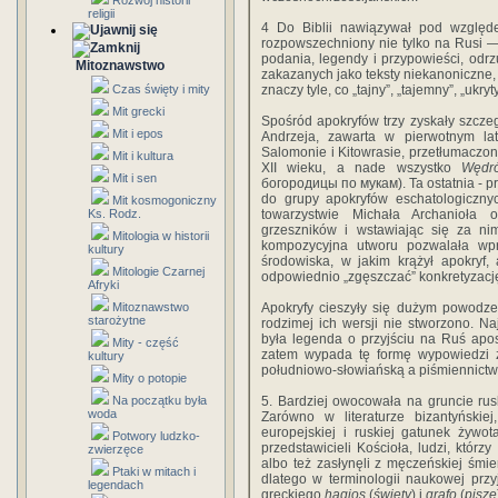
Rozwój historii
religii
4 Do Biblii nawiązywał pod względ
rozpowszechniony nie tylko na Rusi — g
podania, legendy i przypowieści, odr
Mitoznawstwo
zakazanych jako teksty niekanoniczne,
Czas święty i mity
znaczy tyle, co „tajny”, „tajemny”, „ukryt
Mit grecki
Spośród apokryfów trzy zyskały szcze
Mit i epos
Andrzeja, zawarta w pierwotnym lat
Salomonie i Kitowrasie, przetłumaczon
Mit i kultura
XII wieku, a nade wszystko
Wędr
Mit i sen
богородицы по мукам). Ta ostatnia -
do grupy apokryfów eschatologiczny
Mit kosmogoniczny
Ks. Rodz.
towarzystwie Michała Archanioła 
grzeszników i wstawiając się za n
Mitologia w historii
kompozycyjna utworu pozwalała wp
kultury
środowiska, w jakim krążył apokry
Mitologie Czarnej
odpowiednio „zgęszczać” konkretyzacj
Afryki
Mitoznawstwo
Apokryfy cieszyły się dużym powodz
starożytne
rodzimej ich wersji nie stworzono. N
była legenda o przyjściu na Ruś apos
Mity - część
zatem wypada tę formę wypowiedzi za
kultury
południowo-słowiańską a piśmiennictw
Mity o potopie
Na początku była
5. Bardziej owocowała na gruncie rusk
woda
Zarówno w literaturze bizantyńskiej
europejskiej i ruskiej gatunek żywo
Potwory ludzko-
przedstawicieli Kościoła, ludzi, którz
zwierzęce
albo też zasłynęli z męczeńskiej śmier
Ptaki w mitach i
dlatego w terminologii naukowej przy
legendach
greckiego
hagios
(
święty
) i
grafo
(
piszę