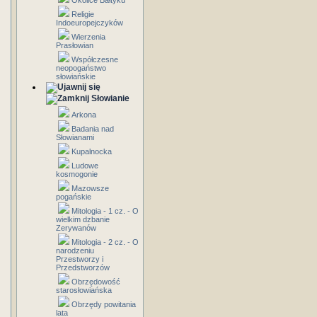
Okolice Bałtyku
Religie
Indoeuropejczyków
Wierzenia
Prasłowian
Współczesne
neopogaństwo
słowiańskie
Słowianie
Arkona
Badania nad
Słowianami
Kupalnocka
Ludowe
kosmogonie
Mazowsze
pogańskie
Mitologia - 1 cz. - O
wielkim dzbanie
Zerywanów
Mitologia - 2 cz. - O
narodzeniu
Przestworzy i
Przedstworzów
Obrzędowość
starosłowiańska
Obrzędy powitania
lata