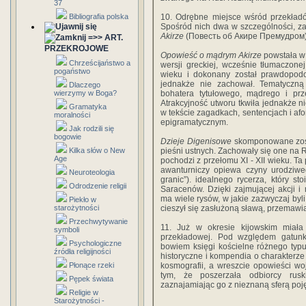
37
Bibliografia polska
10. Odrębne miejsce wśród przekładó
Spośród nich dwa w szczególności, z
Akirze
(Повесть об Акире Премудром)
=>> ART.
PRZEKROJOWE
Opowieść o mądrym Akirze
powstała w g
Chrześcijaństwo a
wersji greckiej, wcześnie tłumaczone
pogaństwo
wieku i dokonany został prawdopodob
jednakże nie zachował. Tematyczną
Dlaczego
wierzymy w Boga?
bohatera tytułowego, mądrego i prze
Atrakcyjność utworu tkwiła jednakże 
Gramatyka
w tekście zagadkach, sentencjach i afo
moralności
epigramatycznym.
Jak rodzili się
bogowie
Dzieje Digenisowe
skomponowane zost
Kilka słów o New
pieśni ustnych. Zachowały się one na R
Age
pochodzi z przełomu XI - XII wieku. T
awanturniczy opiewa czyny urodziweg
Neuroteologia
granic”). idealnego rycerza, który s
Odrodzenie religii
Saracenów. Dzięki zajmującej akcji i
ma wiele rysów, w jakie zazwyczaj byli
Piekło w
starożytności
cieszył się zasłużoną sławą, przemawi
Przechwytywanie
11. Już w okresie kijowskim miała
symboli
przekładowej. Pod względem gatunk
Psychologiczne
bowiem księgi kościelne różnego typu 
źródła religijności
historyczne i kompendia o charakterze
Płonące rzeki
kosmografii, a wreszcie opowieści wo
tym, że poszerzała odbiorcy rusk
Pępek świata
zaznajamiając go z nieznaną sferą poj
Religie w
Starożytności -