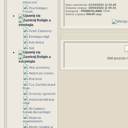
mistyczne
Data utworzenia:
21/10/2021 @ 02:45
Psychologia r.
Ostatnie zmiany:
19/03/2026 @ 09:15
Kategoria :
PRAWOSŁAWIE <<==
Freuda
Strona czytana
96649 razy
Religie a
etnologia
Dzień Zaduszny
Etnologia religii
Kult słońca
Sati
Religie a
Nikt jeszcze 
socjologia
Akty przemocy
Ateizm po czesku
Brat brud
Czy Zachód utracił
Boga
Grzechy i grzeszki
Instytucjonalizacja
religii
McJudaizm -
Kabała dla każdego!
Moda na
wegetarianizm
Mordy rytualne w