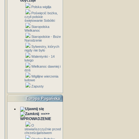
obyczaje
Polska wigilja
Poświęcić bożka,
czyli polskie
świętowanie Sobótki
Staropolska
Wielkanoc
Staropolskie - Boże
Narodzenie
Sylwestry, których
nigdy nie było
Walentynki - 14
lutego
Wielkanoc dawniej i
dziś
Wigilijne wierzenia
ludowe
Zapusty
Europa Pogańska
==>>
WPROWADZENIE
O
słowiańszczyźnie przed
chrześcijaństwem