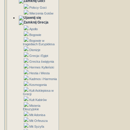
Goci
Polscy Goci
Wierzenia Gotów
Grecja
Apollo
Bogowie
Bogowie w
tragediach Eurypidesa
Dionizje
Grecja i Egipt
Grecka świątynia
Hermes Kylleński
Hestia i Westa
Kadmos i Harmonia
Kosmogonia
Kult Asklepiosa w
Grecji
Kult Kabirów
Misteria
Eleuzyjskie
Mit Adonisa
Mit Orfeusza
Mit Syzyfa